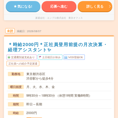
気になる!
応募へ進む
詳しく見る
派遣会社
エンプロ株式会社 東京オフィス
未読
掲載日
2026/08/07
＊時給2000円＊正社員登用前提の月次決算・
経理アシスタント✨
交通費別途支給あり
土日祝日が休み
WEB登録OK
正社員への紹介予定派遣
東京都渋谷区
勤務地
渋谷駅から徒歩4分
月、火、水、木、金
曜日頻度
9時30分～18時30分 （休憩1時間 実働8時間）
時間
即日～長期
期間
2000円
時給