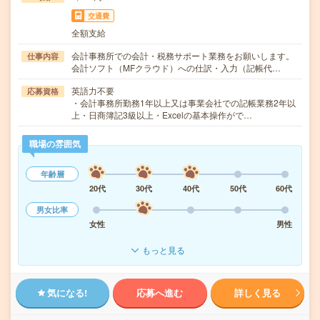
交通費
全額支給
会計事務所での会計・税務サポート業務をお願いします。
仕事内容
会計ソフト（MFクラウド）への仕訳・入力（記帳代…
英語力不要
応募資格
・会計事務所勤務1年以上又は事業会社での記帳業務2年以
上・日商簿記3級以上・Excelの基本操作がで…
職場の雰囲気
年齢層
20代
30代
40代
50代
60代
男女比率
女性
男性
もっと見る
気になる!
応募へ進む
詳しく見る