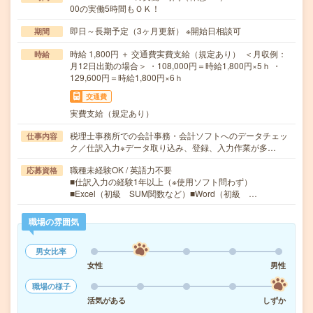
00の実働5時間もＯＫ！
即日～長期予定（3ヶ月更新） ※開始日相談可
期間
時給 1,800円 ＋ 交通費実費支給（規定あり） ＜月収例：
時給
月12日出勤の場合＞ ・108,000円＝時給1,800円×5ｈ ・
129,600円＝時給1,800円×6ｈ
交通費
実費支給（規定あり）
税理士事務所での会計事務・会計ソフトへのデータチェッ
仕事内容
ク／仕訳入力※データ取り込み、登録、入力作業が多…
職種未経験OK / 英語力不要
応募資格
■仕訳入力の経験1年以上（※使用ソフト問わず）
■Excel（初級 SUM関数など）■Word（初級 …
職場の雰囲気
男女比率
女性
男性
職場の様子
活気がある
しずか