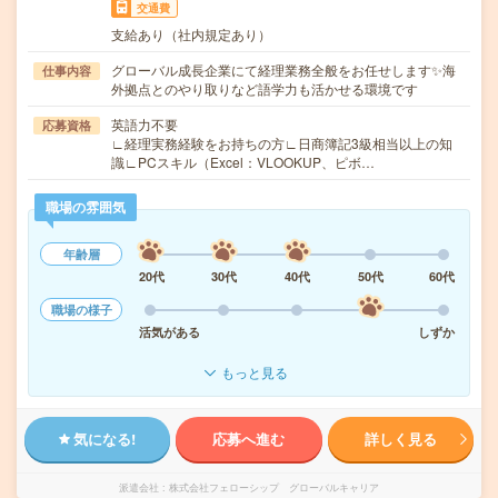
交通費
支給あり（社内規定あり）
グローバル成長企業にて経理業務全般をお任せします✨海
仕事内容
外拠点とのやり取りなど語学力も活かせる環境です
英語力不要
応募資格
∟経理実務経験をお持ちの方∟日商簿記3級相当以上の知
識∟PCスキル（Excel：VLOOKUP、ピボ…
職場の雰囲気
年齢層
20代
30代
40代
50代
60代
職場の様子
活気がある
しずか
もっと見る
気になる!
応募へ進む
詳しく見る
派遣会社
株式会社フェローシップ グローバルキャリア