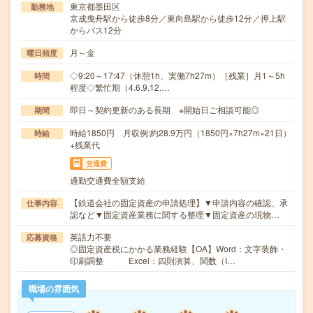
東京都墨田区
勤務地
京成曳舟駅から徒歩8分／東向島駅から徒歩12分／押上駅
からバス12分
月～金
曜日頻度
◇9:20～17:47（休憩1h、実働7h27m）［残業］月1～5h
時間
程度◇繁忙期（4.6.9.12.…
即日～契約更新のある長期 ※開始日ご相談可能◎
期間
時給1850円 月収例:約28.9万円（1850円×7h27m×21日）
時給
+残業代
交通費
通勤交通費全額支給
【鉄道会社の固定資産の申請処理】▼申請内容の確認、承
仕事内容
認など▼固定資産業務に関する整理▼固定資産の現物…
英語力不要
応募資格
◎固定資産税にかかる業務経験【OA】Word：文字装飾・
印刷調整 Excel：四則演算、関数（I…
職場の雰囲気