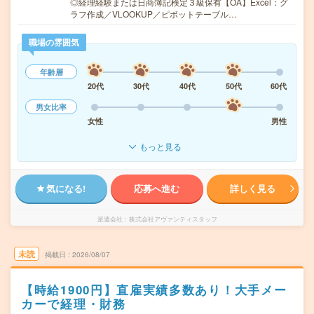
◎経理経験または日商簿記検定３級保有【OA】Excel：グ
ラフ作成／VLOOKUP／ピボットテーブル…
職場の雰囲気
年齢層
20代
30代
40代
50代
60代
男女比率
女性
男性
もっと見る
気になる!
応募へ進む
詳しく見る
派遣会社
株式会社アヴァンティスタッフ
未読
掲載日
2026/08/07
【時給1900円】直雇実績多数あり！大手メー
カーで経理・財務