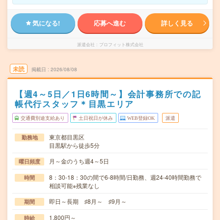
気になる!
応募へ進む
詳しく見る
派遣会社
プロフィット株式会社
未読
掲載日
2026/08/08
【週4～5日／1日6時間～】会計事務所での記
帳代行スタッフ＊目黒エリア
交通費別途支給あり
土日祝日が休み
WEB登録OK
派遣
東京都目黒区
勤務地
目黒駅から徒歩5分
月～金のうち週4～5日
曜日頻度
8：30-18：30の間で6-8時間/日勤務、週24-40時間勤務で
時間
相談可能※残業なし
即日～長期 ♯8月～ ♯9月～
期間
1,800円～
時給