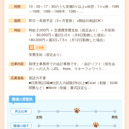
10：00～17：30のうち実働5ｈ以上※休憩：1ｈ※例：10時
時間
～16時、10時～16時半、10時～…
即日～長期予定（3ヶ月更新） ※開始日相談OK！
期間
時給 2,000円 ＋ 交通費実費支給（規定あり） ＜月収例
時給
＞ ・80,000円＝週2日×5ｈ（月8日勤務した場合） ・
180,000円＝週3日×7.5ｈ（月12日勤務した場合）
交通費
実費支給（規定あり）
税理士事務所での会計事務です。・会計ソフト（弥生会
仕事内容
計）への入力（JDL、freee、マネーフォワード…
英語力不要
応募資格
■日商簿記3級■仕訳入力経験2年以上■Excel（初級：SUM
関数など）■Word（初級：書式設定な…
職場の雰囲気
男女比率
女性
男性
職場の様子