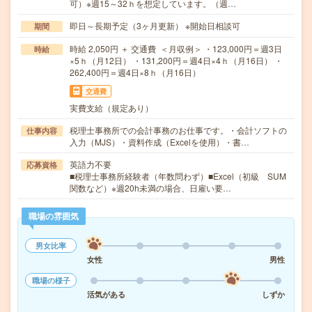
可）※週15～32ｈを想定しています。（週…
即日～長期予定（3ヶ月更新） ※開始日相談可
期間
時給 2,050円 ＋ 交通費 ＜月収例＞ ・123,000円＝週3日
時給
×5ｈ（月12日） ・131,200円＝週4日×4ｈ（月16日） ・
262,400円＝週4日×8ｈ（月16日）
交通費
実費支給（規定あり）
税理士事務所での会計事務のお仕事です。・会計ソフトの
仕事内容
入力（MJS）・資料作成（Excelを使用）・書…
英語力不要
応募資格
■税理士事務所経験者（年数問わず）■Excel（初級 SUM
関数など）※週20h未満の場合、日雇い要…
職場の雰囲気
男女比率
女性
男性
職場の様子
活気がある
しずか