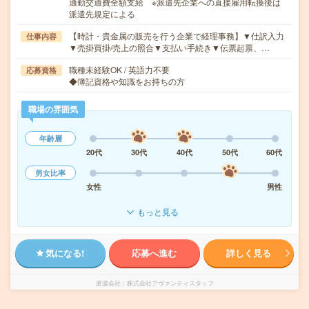
通勤交通費全額支給 ※派遣先企業への直接雇用転換後は
派遣先規定による
【時計・貴金属の販売を行う企業で経理事務】▼仕訳入力
仕事内容
▼売掛買掛/売上の照合▼支払い手続き▼伝票起票、…
職種未経験OK / 英語力不要
応募資格
◆簿記資格や知識をお持ちの方
職場の雰囲気
年齢層
20代
30代
40代
50代
60代
男女比率
女性
男性
もっと見る
気になる!
応募へ進む
詳しく見る
派遣会社
株式会社アヴァンティスタッフ