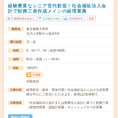
経験豊富なシニア世代歓迎！社会福祉法人会
計で財務三表作成メインの経理業務
交通費別途支給あり
土日祝日が休み
WEB登録OK
派遣
東京都東大和市
勤務地
玉川上水駅から徒歩4分
月～金
曜日頻度
9：00-17：00（休憩1時間）
時間
即日～長期（1～1年半）
期間
1800円～
時給
交通費
全額支給
経理担当（産休・育休代替）社会福祉法人における決算業
仕事内容
務を中心にご担当いただきます。経理は2名体制で、…
・社会福祉法人会計または医療法人会計に基づく財務三表
応募資格
（貸借対照表・損益計算書・キャッシュフロー計算書…
職場の雰囲気