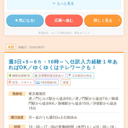
もっと見る
気になる!
応募へ進む
詳しく見る
派遣会社
エンプロ株式会社 東京オフィス
未読
掲載日
2026/08/07
週3日×5～6ｈ・10時～＼仕訳入力経験１年あ
ればOK／ゆくゆくはテレワークも！
職種未経験OK
交通費別途支給あり
土日祝日が休み
在宅・リモート
WEB登録OK
派遣
東京都港区
勤務地
虎ノ門ヒルズ駅から徒歩5分／虎ノ門駅から徒歩7分／御成
門駅から徒歩9分／新橋駅から徒歩15分／汐留駅から徒歩
15分
月～金のうち週3日※土日祝休み
曜日頻度
10：00～17：00の実働6時間（休憩1ｈ）※10：00～16：
時間