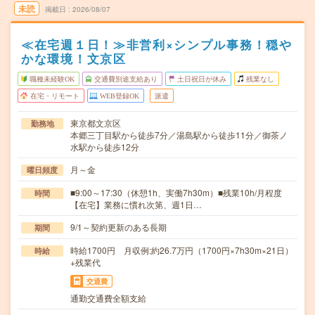
未読
掲載日
2026/08/07
≪在宅週１日！≫非営利×シンプル事務！穏や
かな環境！文京区
職種未経験OK
交通費別途支給あり
土日祝日が休み
残業なし
在宅・リモート
WEB登録OK
派遣
東京都文京区
勤務地
本郷三丁目駅から徒歩7分／湯島駅から徒歩11分／御茶ノ
水駅から徒歩12分
月～金
曜日頻度
■9:00～17:30（休憩1h、実働7h30m）■残業10h/月程度
時間
【在宅】業務に慣れ次第、週1日…
9/1～契約更新のある長期
期間
時給1700円 月収例:約26.7万円（1700円×7h30m×21日）
時給
+残業代
交通費
通勤交通費全額支給