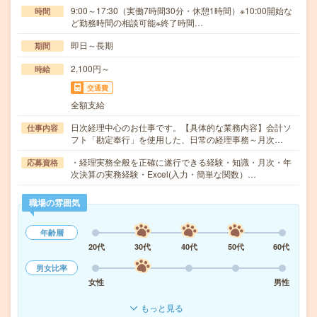
9:00～17:30（実働7時間30分・休憩1時間）※10:00開始な
時間
ど勤務時間の相談可能※終了時間…
即日～長期
期間
2,100円～
時給
交通費
全額支給
日次経理中心のお仕事です。【具体的な業務内容】会計ソ
仕事内容
フト「勘定奉行」を使用した、日常の経理事務～月次…
・経理実務全般を正確に遂行できる経験・知識・月次・年
応募資格
次決算の実務経験・Excel(入力・簡単な関数）…
職場の雰囲気
年齢層
20代
30代
40代
50代
60代
男女比率
女性
男性
もっと見る