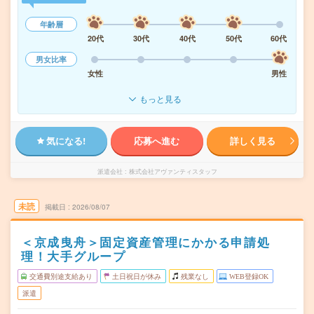
年齢層
20代
30代
40代
50代
60代
男女比率
女性
男性
もっと見る
気になる!
応募へ進む
詳しく見る
派遣会社
株式会社アヴァンティスタッフ
未読
掲載日
2026/08/07
＜京成曳舟＞固定資産管理にかかる申請処
理！大手グループ
交通費別途支給あり
土日祝日が休み
残業なし
WEB登録OK
派遣