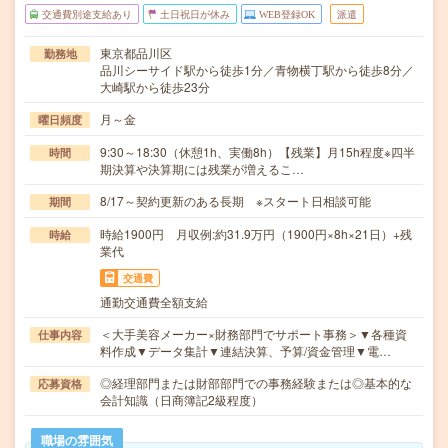
交通費別途支給あり
土日祝日が休み
WEB登録OK
派遣
東京都品川区
勤務地
品川シーサイド駅から徒歩1分／青物横丁駅から徒歩8分／
大崎駅から徒歩23分
月～金
曜日頻度
9:30～18:30（休憩1h、実働8h）【残業】月15h程度※四半
時間
期決算や決算期には残業が増えるこ…
8/17～契約更新のある長期 ※スタート日相談可能
期間
時給1900円 月収例:約31.9万円（1900円×8h×21日）+残
時給
業代
交通費
通勤交通費全額支給
＜大手美容メーカー×財務部門でサポート事務＞▼各種資
仕事内容
料作成▼データ集計▼連結決算、予算/資金管理▼電…
◎経理部門または財部部門での事務経験または◎基本的な
応募資格
会計知識（日商簿記2級程度）
職場の雰囲気