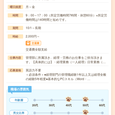
月～金
曜日頻度
9：00～17：00（所定労働時間7時間・休憩60分）※所定労
時間
働時間は140時間と短めです。
10/1～長期
期間
2,000円～
時給
交通費
交通費全額支給
管理部に所属頂き、経理・労務のお仕事をご担当頂きま
仕事内容
す。【具体的には】・経理業務（一人経理）日常業務（…
英語力不要
応募資格
＜必須条件＞●経理部門の管理職経験1年以上又は経理全般
の経験5年程度●基本的なPCスキル（Word・…
職場の雰囲気
年齢層
20代
30代
40代
50代
60代
男女比率