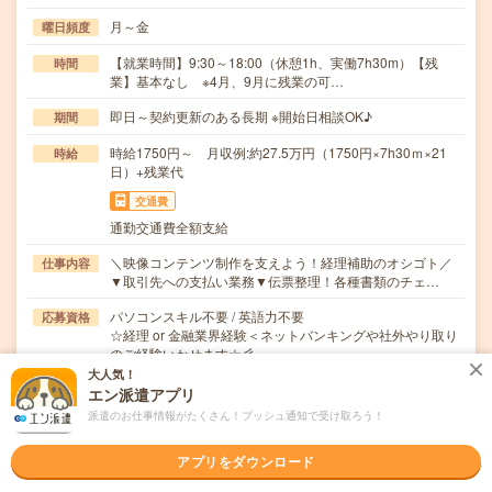
月～金
曜日頻度
【就業時間】9:30～18:00（休憩1h、実働7h30m）【残
時間
業】基本なし ※4月、9月に残業の可…
即日～契約更新のある長期 ※開始日相談OK♪
期間
時給1750円～ 月収例:約27.5万円（1750円×7h30ｍ×21
時給
日）+残業代
交通費
通勤交通費全額支給
＼映像コンテンツ制作を支えよう！経理補助のオシゴト／
仕事内容
▼取引先への支払い業務▼伝票整理！各種書類のチェ…
パソコンスキル不要 / 英語力不要
応募資格
☆経理 or 金融業界経験＜ネットバンキングや社外やり取り
のご経験いかせます☆彡
大人気！
エン派遣アプリ
職場の雰囲気
派遣のお仕事情報がたくさん！プッシュ通知で受け取ろう！
年齢層
アプリをダウンロード
20代
30代
40代
50代
60代