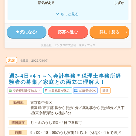
活気がある
しずか
もっと見る
気になる!
応募へ進む
詳しく見る
派遣会社
エンプロ株式会社 東京オフィス
未読
掲載日
2026/08/07
週3-4日×4ｈ～＼会計事務＊税理士事務所経
験者の募集／家庭との両立に理解大！
交通費別途支給あり
土日祝日が休み
WEB登録OK
派遣
東京都中央区
勤務地
新富町(東京都)駅から徒歩1分／築地駅から徒歩6分／八丁
堀(東京都)駅から徒歩8分
月～金のうち週3～4日で選択可
曜日頻度
9：00～18：00のうち実働4ｈ以上（休憩0～1ｈで選択
時間