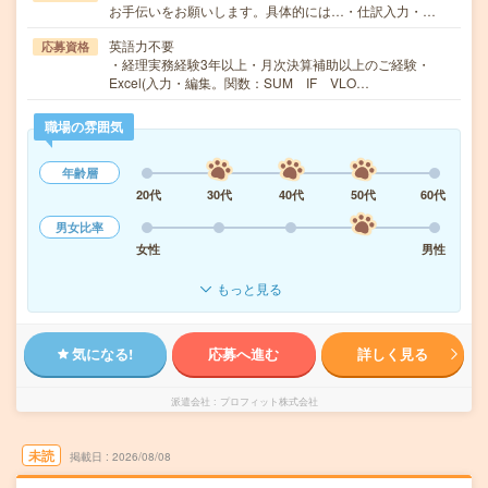
お手伝いをお願いします。具体的には…・仕訳入力・…
英語力不要
応募資格
・経理実務経験3年以上・月次決算補助以上のご経験・
Excel(入力・編集。関数：SUM IF VLO…
職場の雰囲気
年齢層
20代
30代
40代
50代
60代
男女比率
女性
男性
もっと見る
気になる!
応募へ進む
詳しく見る
派遣会社
プロフィット株式会社
未読
掲載日
2026/08/08