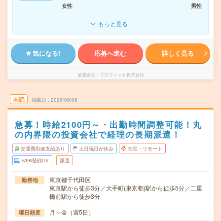
女性
男性
もっと見る
気になる!
応募へ進む
詳しく見る
派遣会社
プロフィット株式会社
未読
掲載日
2026/08/08
急募！時給2100円～・出勤時間調整可能！丸
の内界隈の投資会社で経理の長期派遣！
交通費別途支給あり
土日祝日が休み
在宅・リモート
WEB登録OK
派遣
東京都千代田区
勤務地
東京駅から徒歩3分／大手町(東京都)駅から徒歩5分／二重
橋前駅から徒歩3分
月～金（週5日）
曜日頻度