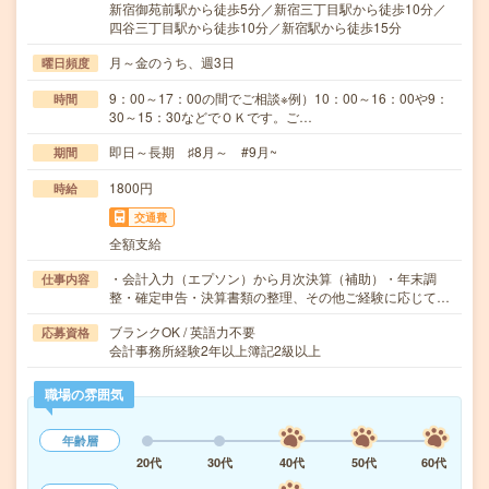
新宿御苑前駅から徒歩5分／新宿三丁目駅から徒歩10分／
四谷三丁目駅から徒歩10分／新宿駅から徒歩15分
月～金のうち、週3日
曜日頻度
9：00～17：00の間でご相談※例）10：00～16：00や9：
時間
30～15：30などでＯＫです。ご…
即日～長期 ♯8月～ #9月~
期間
1800円
時給
交通費
全額支給
・会計入力（エプソン）から月次決算（補助）・年末調
仕事内容
整・確定申告・決算書類の整理、その他ご経験に応じて…
ブランクOK / 英語力不要
応募資格
会計事務所経験2年以上簿記2級以上
職場の雰囲気
年齢層
20代
30代
40代
50代
60代