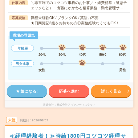
＼非営利でのコツコツ事務のお仕事／・経費精算（証憑チ
仕事内容
ェックなど）・出張にかかわる精算業務・勤怠管理サ…
職種未経験OK / ブランクOK / 英語力不要
応募資格
★日商簿記3級をお持ちの方◎実務経験なくてもOK！
職場の雰囲気
年齢層
20代
30代
40代
50代
60代
男女比率
女性
男性
気になる!
応募へ進む
詳しく見る
派遣会社
株式会社アヴァンティスタッフ
未読
掲載日
2026/08/07
≪経理経験者！≫時給1800円コツコツ経理サ