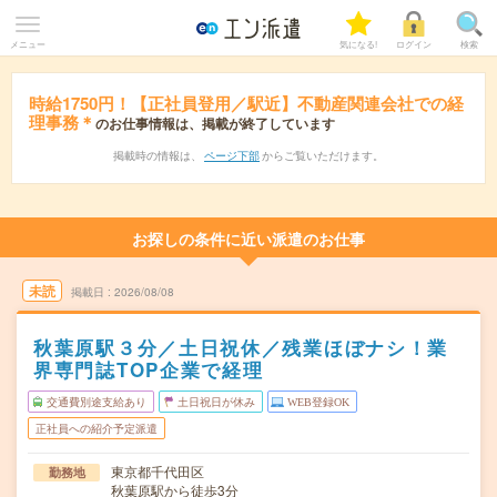
メニュー
気になる!
ログイン
検索
時給1750円！【正社員登用／駅近】不動産関連会社での経
理事務＊
のお仕事情報は、掲載が終了しています
掲載時の情報は、
ページ下部
からご覧いただけます。
お探しの条件に近い派遣のお仕事
未読
掲載日
2026/08/08
秋葉原駅３分／土日祝休／残業ほぼナシ！業
界専門誌TOP企業で経理
交通費別途支給あり
土日祝日が休み
WEB登録OK
正社員への紹介予定派遣
東京都千代田区
勤務地
秋葉原駅から徒歩3分