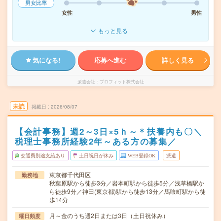
男女比率
女性
男性
もっと見る
気になる!
応募へ進む
詳しく見る
派遣会社
プロフィット株式会社
未読
掲載日
2026/08/07
【会計事務】週2～3日×5ｈ～＊扶養内も〇＼
税理士事務所経験2年～ある方の募集／
交通費別途支給あり
土日祝日が休み
WEB登録OK
派遣
東京都千代田区
勤務地
秋葉原駅から徒歩3分／岩本町駅から徒歩5分／浅草橋駅か
ら徒歩9分／神田(東京都)駅から徒歩13分／馬喰町駅から徒
歩14分
月～金のうち週2日または3日（土日祝休み）
曜日頻度