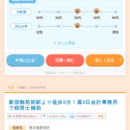
年齢層
20代
30代
40代
50代
60代
男女比率
女性
男性
もっと見る
気になる!
応募へ進む
詳しく見る
派遣会社
プロフィット株式会社
未読
掲載日
2026/08/08
新宿御苑前駅より徒歩5分！週3日会計事務所
で税理士補助
交通費別途支給あり
土日祝日が休み
WEB登録OK
派遣
東京都新宿区
勤務地