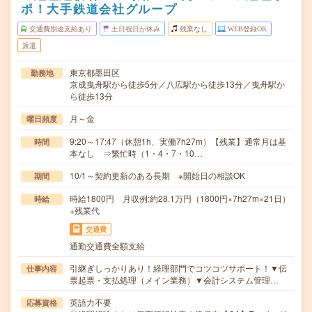
ポ！大手鉄道会社グループ
交通費別途支給あり
土日祝日が休み
残業なし
WEB登録OK
派遣
東京都墨田区
勤務地
京成曳舟駅から徒歩5分／八広駅から徒歩13分／曳舟駅か
ら徒歩13分
月～金
曜日頻度
9:20～17:47（休憩1h、実働7h27m）【残業】通常月は基
時間
本なし ⇒繁忙時（1・4・7・10…
10/1～契約更新のある長期 ※開始日の相談OK
期間
時給1800円 月収例:約28.1万円（1800円×7h27m×21日）
時給
+残業代
交通費
通勤交通費全額支給
引継ぎしっかりあり！経理部門でコツコツサポート！▼伝
仕事内容
票起票・支払処理（メイン業務）▼会計システム管理…
英語力不要
応募資格