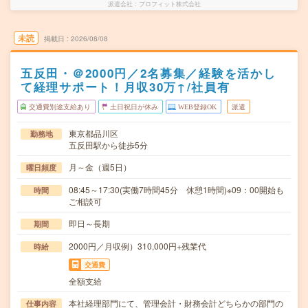
派遣会社
プロフィット株式会社
未読
掲載日
2026/08/08
五反田・＠2000円／2名募集／経験を活かし
て経理サポート！月収30万↑/社員有
交通費別途支給あり
土日祝日が休み
WEB登録OK
派遣
東京都品川区
勤務地
五反田駅から徒歩5分
月～金（週5日）
曜日頻度
08:45～17:30(実働7時間45分 休憩1時間)※09：00開始も
時間
ご相談可
即日～長期
期間
2000円／月収例）310,000円+残業代
時給
交通費
全額支給
本社経理部門にて、管理会計・財務会計どちらかの部門の
仕事内容