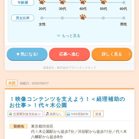
年齢層
20代
30代
40代
50代
60代
男女比率
女性
男性
もっと見る
気になる!
応募へ進む
詳しく見る
派遣会社
株式会社アヴァンティスタッフ
未読
掲載日
2026/08/07
！映像コンテンツを支えよう！＜経理補助の
お仕事＞！代々木公園
交通費別途支給あり
残業なし
WEB登録OK
派遣
東京都渋谷区
勤務地
代々木公園駅から徒歩7分／渋谷駅から徒歩11分／代々木
八幡駅から徒歩8分