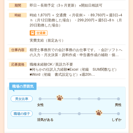
即日～長期予定（3ヶ月更新） ※開始日相談可
期間
時給 1,870円 ＋ 交通費 ＜月収例＞ ・89,760円＝週3日×4
時給
ｈ（月12日勤務した場合） ・299,200円＝週5日×8ｈ（月
20日勤務した場合）
交通費
実費支給（規定あり）
税理士事務所での会計事務のお仕事です。・会計ソフトへ
仕事内容
の入力・月次決算・資料作成・申告書作成の補助・個…
職種未経験OK / 英語力不要
応募資格
■何らかの仕訳入力経験■Excel（初級 SUM関数など）
■Word（初級 書式設定など）※週20h…
職場の雰囲気
男女比率
女性
男性
職場の様子
活気がある
しずか