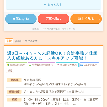
もっと見る
気になる!
応募へ進む
詳しく見る
派遣会社
エンプロ株式会社 東京オフィス
未読
掲載日
2026/08/07
週3日～×4ｈ～＼未経験OK！会計事務／仕訳
入力経験ある方に！スキルアップ可能！
職種未経験OK
交通費別途支給あり
土日祝日が休み
WEB登録OK
派遣
東京都練馬区
勤務地
練馬駅から徒歩5分／桜台(東京都)駅から徒歩7分
月～金のうち週3日以上で選択可（土日祝休み）
曜日頻度
9：00～18：00のうち実働4ｈ以上（休憩0～1ｈで選択可
時間
能）＜例＞9時～13時、9時～14時、1…