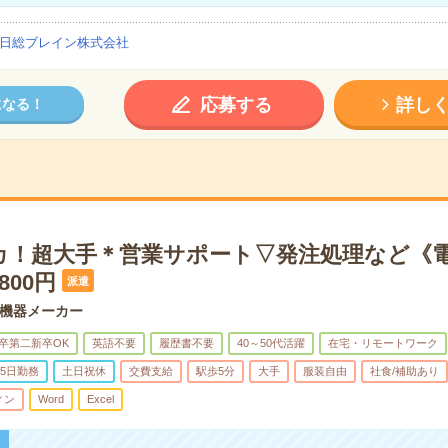
日総ブレイン株式会社
応募する
詳し
になる！
カ！超大手＊営業サポート▽発注処理など《
800円
派遣
機器メーカー
卒第二新卒OK
英語不要
履歴書不要
40～50代活躍
在宅・リモートワーク
5日勤務
土日祝休
交費支給
駅歩5分
大手
服装自由
社食/補助あり
ィン
Word
Excel
！