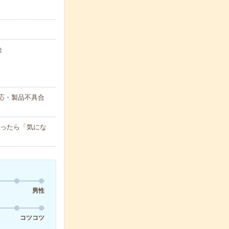
給
応・製品不具合
迷ったら「気にな
男性
コツコツ