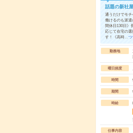
話題の新社
通うだけでモチ
働けるのも派遣
間休日130日
応じて在宅の選
す！《高時…
つ
勤務地
曜日頻度
時間
期間
時給
仕事内容