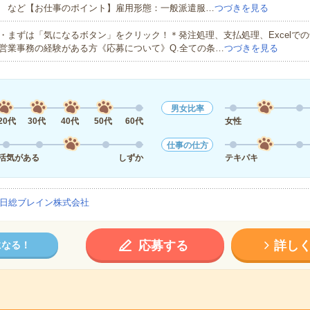
など【お仕事のポイント】雇用形態：一般派遣服…
つづきを見る
・まずは「気になるボタン」をクリック！＊発注処理、支払処理、Excelで
営業事務の経験がある方《応募について》Q.全ての条…
つづきを見る
男女比率
20代
30代
40代
50代
60代
女性
仕事の仕方
活気がある
しずか
テキパキ
日総ブレイン株式会社
応募する
詳し
になる！