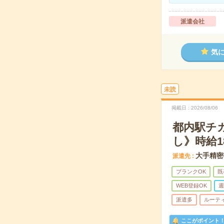
派遣会社
気
未読
掲載日
2026/08/06
都内駅チ
し》時給1
大手精密
派遣先
ブランクOK
既
WEB登録OK
週
派遣多
ルーテ
ここがポイント