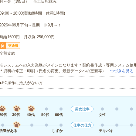
月～金（週5日） ※土日祝休み
09:00～18:00(実働8時間 休憩1時間)
2026年09月下旬～長期 ※9月～！
時給1600円 月収例 256,000円
交通費
全額支給
※システムへの入力業務がメインになります＊契約書作成（専用システム使
＊資料の修正・印刷（氏名の変更、最新データへの更新等）…
つづきを見る
●PC操作に抵抗がない方
男女比率
20代
30代
40代
50代
60代
女性
仕事の仕方
活気がある
しずか
テキパキ