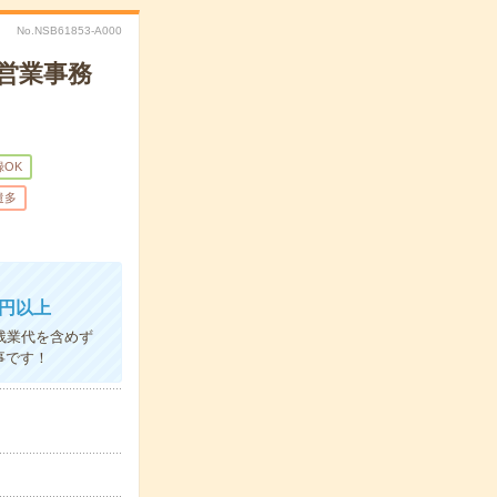
No.NSB61853-A000
で営業事務
録OK
遣多
万円以上
残業代を含めず
事です！