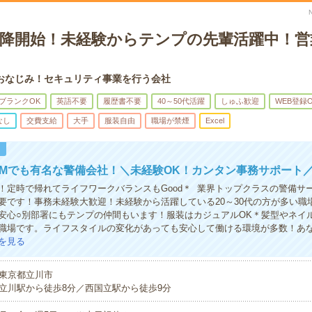
日以降開始！未経験からテンプの先輩活躍中！
おなじみ！セキュリティ事業を行う会社
ブランクOK
英語不要
履歴書不要
40～50代活躍
しゅふ歓迎
WEB登録
なし
交費支給
大手
服装自由
職場が禁煙
Excel
！
Mでも有名な警備会社！＼未経験OK！カンタン事務サポート
！定時で帰れてライフワークバランスもGood＊ 業界トップクラスの警備サ
要です！事務未経験大歓迎！未経験から活躍している20～30代の方が多い職
安心○別部署にもテンプの仲間もいます！服装はカジュアルOK＊髪型やネイ
職場です。ライフスタイルの変化があっても安心して働ける環境が多数！あ
を見る
東京都立川市
立川駅から徒歩8分／西国立駅から徒歩9分