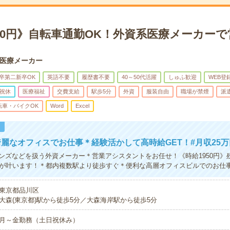
50円》自転車通勤OK！外資系医療メーカー
医療メーカー
卒第二新卒OK
英語不要
履歴書不要
40～50代活躍
しゅふ歓迎
WEB登
祝休
医療福祉
交費支給
駅歩5分
外資
服装自由
職場が禁煙
派
転車・バイクOK
Word
Excel
！
麗なオフィスでお仕事＊経験活かして高時給GET！#月収25
ンズなどを扱う外資メーカー＊営業アシスタントをお任せ！《時給1950円》
上が叶います！＊都内複数駅より徒歩すぐ＊便利な高層オフィスビルでのお仕
東京都品川区
大森(東京都)駅から徒歩5分／大森海岸駅から徒歩5分
月～金勤務（土日祝休み）