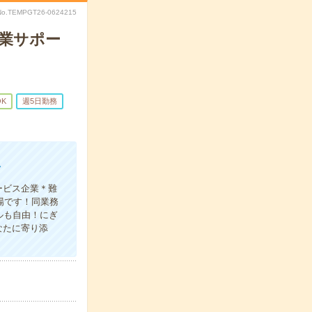
No.TEMPGT26-0624215
営業サポー
OK
週5日勤務
／
ービス企業＊難
場です！同業務
ルも自由！にぎ
なたに寄り添