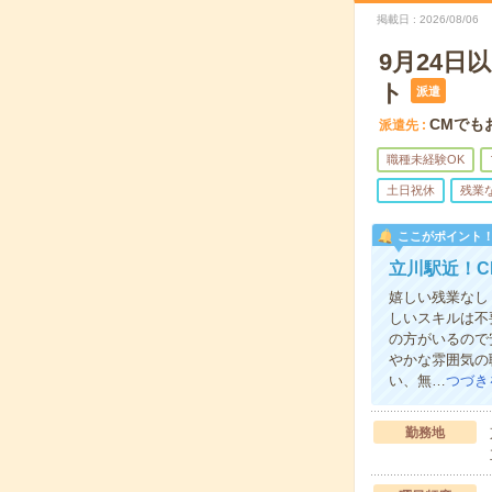
掲載日
2026/08/06
9月24
ト
派遣
CMでも
派遣先
職種未経験OK
土日祝休
残業
ここがポイント
立川駅近！C
嬉しい残業なし
しいスキルは不
の方がいるので
やかな雰囲気の
い、無…
つづき
勤務地