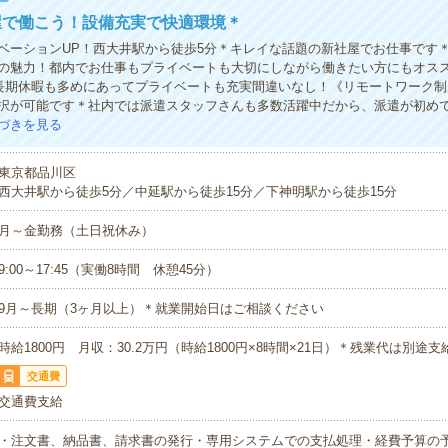
屋で働こう！設備充実で快適環境＊
ベーションUP！西大井駅から徒歩5分＊キレイな話題の新社屋でお仕事です
の魅力！都内でお仕事もプライベートも大切にしながら働きたい方にもオス
》長期休暇も多めにあってプライベートも充実間違いなし！《リモートワーク
択が可能です＊社内では派遣スタッフさんも多数活躍中だから、派遣が初め
づきを見る
東京都品川区
西大井駅から徒歩5分／中延駅から徒歩15分／下神明駅から徒歩15分
月～金勤務（土日祝休み）
9:00～17:45（実働8時間 休憩45分）
9月～長期（3ヶ月以上）＊就業開始日はご相談ください
時給1800円 月収：30.2万円（時給1800円×8時間×21日）＊残業代は別途支
交通費
交通費支給
・注文書、納品書、請求書の発行・専用システムでの支払処理・経費予算の予実績