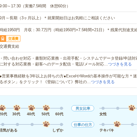
9:00～17:30（実働7.5時間 休憩60分）
9月～長期（3ヶ月以上）＊就業開始日はお気軽にご相談ください
時給1950円 月収：30.7万円（時給1950円×7.5時間×21日）＊残業代別途支
交通費
交通費支給
・問い合わせ対応・書類対応業務・出荷手配・システムでデータ登録/申請対
に対する対応業務・顧客へのデータ配信・電話/メール対応…
つづきを見る
●営業事務経験を3年以上お持ちの方●ExcelやWordの基本操作が可能な方＊
るボタン」をクリック！《登録について》弊社の…
つづきを見る
男女比率
20代
30代
40代
50代
60代
女性
仕事の仕方
活気がある
しずか
テキパキ