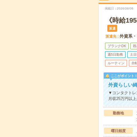
掲載日
2026/08/06
《時給19
派遣
外資系・
派遣先
ブランクOK
既
週5日勤務
土日
ルーティン
自
ここがポイント
外資らしい綺
▼コンタクトレ
月収25万円以
勤務地
曜日頻度