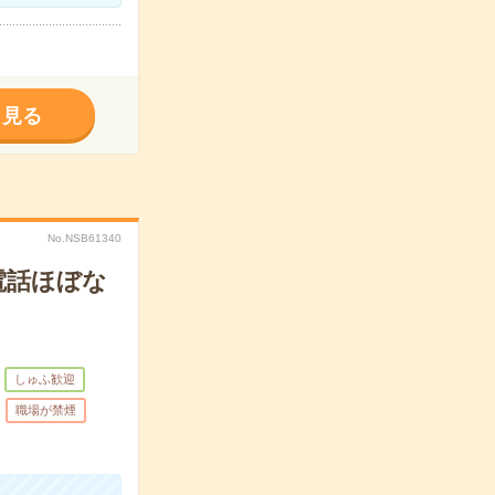
く見る
No.NSB61340
電話ほぼな
しゅふ歓迎
職場が禁煙