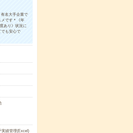
＊有名大手企業で
スメです＊《年
制度あり》状況に
てでも安心で
給
管理(Excel)