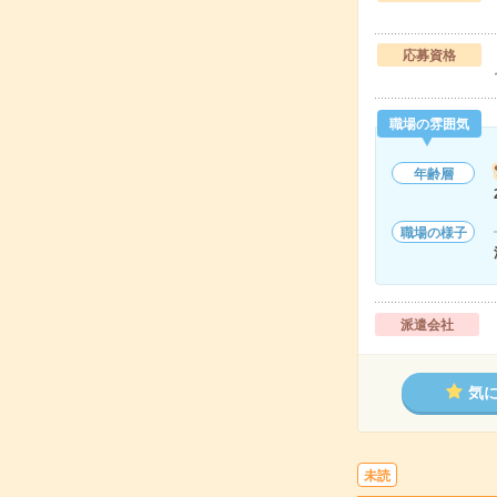
応募資格
職場の雰囲気
年齢層
職場の様子
派遣会社
気
未読