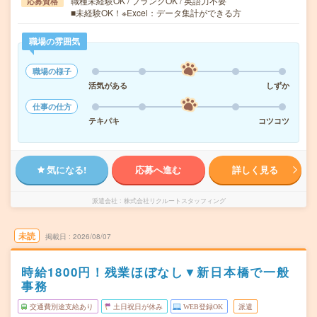
職種未経験OK / ブランクOK / 英語力不要
応募資格
■未経験OK！※Excel：データ集計ができる方
職場の雰囲気
職場の様子
活気がある
しずか
仕事の仕方
テキパキ
コツコツ
気になる!
応募へ進む
詳しく見る
派遣会社
株式会社リクルートスタッフィング
未読
掲載日
2026/08/07
時給1800円！残業ほぼなし▼新日本橋で一般
事務
交通費別途支給あり
土日祝日が休み
WEB登録OK
派遣