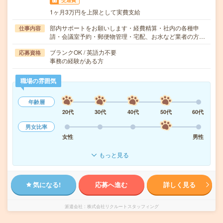
交通費
1ヶ月3万円を上限として実費支給
部内サポートをお願いします・経費精算・社内の各種申
仕事内容
請・会議室予約・郵便物管理・宅配、お水など業者の方…
ブランクOK / 英語力不要
応募資格
事務の経験がある方
職場の雰囲気
年齢層
20代
30代
40代
50代
60代
男女比率
女性
男性
もっと見る
気になる!
応募へ進む
詳しく見る
派遣会社
株式会社リクルートスタッフィング