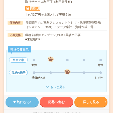
取りサービス利用可（利用条件有）
交通費
1ヶ月3万円を上限として実費支給
営業部門での事務アシスタントとして・代理店管理業務
仕事内容
（システム、Excel）・データ集計・資料作成・電…
職種未経験OK / ブランクOK / 英語力不要
応募資格
■未経験OK！
職場の雰囲気
男女比率
女性
男性
職場の様子
活気がある
しずか
もっと見る
気になる!
応募へ進む
詳しく見る
派遣会社
株式会社リクルートスタッフィング