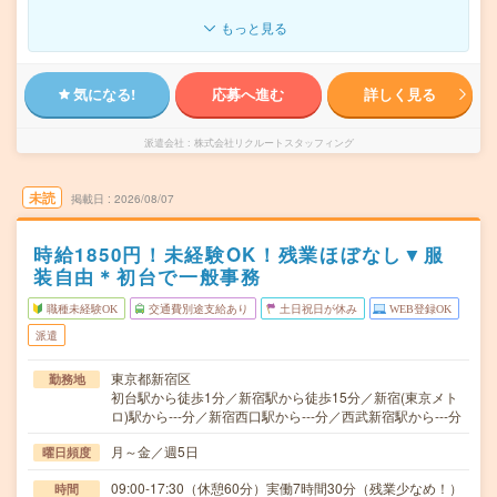
もっと見る
気になる!
応募へ進む
詳しく見る
派遣会社
株式会社リクルートスタッフィング
未読
掲載日
2026/08/07
時給1850円！未経験OK！残業ほぼなし▼服
装自由＊初台で一般事務
職種未経験OK
交通費別途支給あり
土日祝日が休み
WEB登録OK
派遣
東京都新宿区
勤務地
初台駅から徒歩1分／新宿駅から徒歩15分／新宿(東京メト
ロ)駅から---分／新宿西口駅から---分／西武新宿駅から---分
月～金／週5日
曜日頻度
09:00-17:30（休憩60分）実働7時間30分（残業少なめ！）
時間