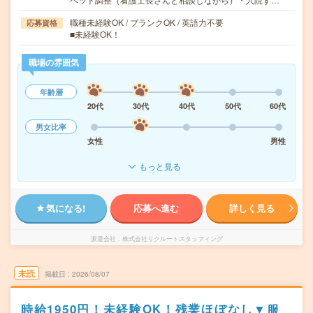
職種未経験OK / ブランクOK / 英語力不要
応募資格
■未経験OK！
職場の雰囲気
年齢層
20代
30代
40代
50代
60代
男女比率
女性
男性
もっと見る
気になる!
応募へ進む
詳しく見る
派遣会社
株式会社リクルートスタッフィング
未読
掲載日
2026/08/07
時給1950円！未経験OK！残業ほぼなし▼服