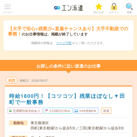
メニュー
気になる!
ログイン
検索
【大手で安心×残業少×直雇チャンスあり】大手不動産での
事務！
のお仕事情報は、掲載が終了しています
掲載時の情報は、
ページ下部
からご覧いただけます。
お探しの条件に近い派遣のお仕事
未読
掲載日
2026/08/07
時給1800円！【コツコツ】残業ほぼなし▼田
町で一般事務
交通費別途支給あり
土日祝日が休み
WEB登録OK
派遣
東京都港区
勤務地
田町(東京都)駅から徒歩5分／三田(東京都)駅から徒歩3分