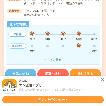
新・レポート作成（サポート）・書類の内容転…
ブランクOK / 英語力不要
応募資格
事務の経験がある方
職場の雰囲気
年齢層
20代
30代
40代
50代
60代
男女比率
女性
男性
もっと見る
気になる!
応募へ進む
詳しく見る
大人気！
派遣会社
株式会社リクルートスタッフィング
エン派遣アプリ
派遣のお仕事情報がたくさん！プッシュ通知で受け取ろう！
未読
掲載日
2026/08/07
アプリをダウンロード