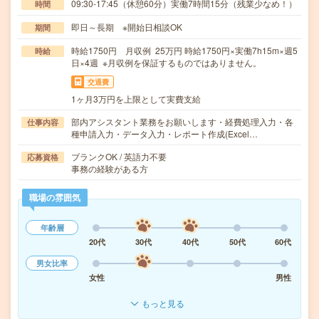
09:30-17:45（休憩60分）実働7時間15分（残業少なめ！）
時間
即日～長期 ※開始日相談OK
期間
時給1750円 月収例 25万円 時給1750円×実働7h15m×週5
時給
日×4週 ※月収例を保証するものではありません。
交通費
1ヶ月3万円を上限として実費支給
部内アシスタント業務をお願いします・経費処理入力・各
仕事内容
種申請入力・データ入力・レポート作成(Excel…
ブランクOK / 英語力不要
応募資格
事務の経験がある方
職場の雰囲気
年齢層
20代
30代
40代
50代
60代
男女比率
女性
男性
もっと見る