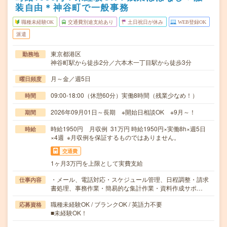
装自由＊神谷町で一般事務
職種未経験OK
交通費別途支給あり
土日祝日が休み
WEB登録OK
派遣
東京都港区
勤務地
神谷町駅から徒歩2分／六本木一丁目駅から徒歩3分
月～金／週5日
曜日頻度
09:00-18:00（休憩60分）実働8時間（残業少なめ！）
時間
2026年09月01日～長期 ※開始日相談OK ※9月～！
期間
時給1950円 月収例 31万円 時給1950円×実働8h×週5日
時給
×4週 ※月収例を保証するものではありません。
交通費
1ヶ月3万円を上限として実費支給
・メール、電話対応・スケジュール管理、日程調整・請求
仕事内容
書処理、事務作業・簡易的な集計作業・資料作成サポ…
職種未経験OK / ブランクOK / 英語力不要
応募資格
■未経験OK！