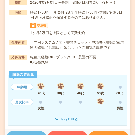
2026年09月01日～長期 ※開始日相談OK ※9月～！
期間
時給1750円 月収例 28万円 時給1750円×実働8h×週5日
時給
×4週 ※月収例を保証するものではありません。
交通費
1ヶ月3万円を上限として実費支給
・専用システム入力・書類チェック・申請者へ書類記載内
仕事内容
容の確認（お電話） 落ちついた雰囲気の職場です
職種未経験OK / ブランクOK / 英語力不要
応募資格
■未経験OK！
職場の雰囲気
年齢層
20代
30代
40代
50代
60代
男女比率
女性
男性
もっと見る