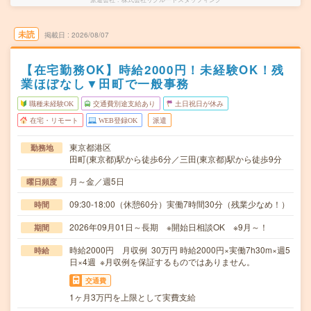
未読
掲載日
2026/08/07
【在宅勤務OK】時給2000円！未経験OK！残
業ほぼなし▼田町で一般事務
職種未経験OK
交通費別途支給あり
土日祝日が休み
在宅・リモート
WEB登録OK
派遣
東京都港区
勤務地
田町(東京都)駅から徒歩6分／三田(東京都)駅から徒歩9分
月～金／週5日
曜日頻度
09:30-18:00（休憩60分）実働7時間30分（残業少なめ！）
時間
2026年09月01日～長期 ※開始日相談OK ※9月～！
期間
時給2000円 月収例 30万円 時給2000円×実働7h30m×週5
時給
日×4週 ※月収例を保証するものではありません。
交通費
1ヶ月3万円を上限として実費支給