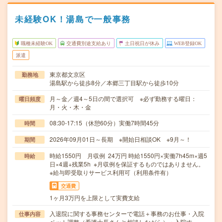
未経験OK！湯島で一般事務
職種未経験OK
交通費別途支給あり
土日祝日が休み
WEB登録OK
派遣
東京都文京区
勤務地
湯島駅から徒歩8分／本郷三丁目駅から徒歩10分
月～金／週4～5日の間で選択可 ※必ず勤務する曜日：
曜日頻度
月・火・木・金
08:30-17:15（休憩60分）実働7時間45分
時間
2026年09月01日～長期 ※開始日相談OK ※9月～！
期間
時給1550円 月収例 24万円 時給1550円×実働7h45m×週5
時給
日×4週+残業5h ※月収例を保証するものではありません。
※給与即受取りサービス利用可（利用条件有）
交通費
1ヶ月3万円を上限として実費支給
入退院に関する事務センターで電話＋事務のお仕事・入院
仕事内容
ベット調整（看護士長さんと相談しながら）・入院す…