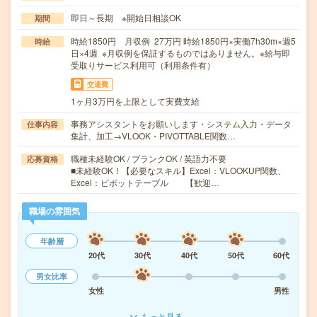
即日～長期 ※開始日相談OK
期間
時給1850円 月収例 27万円 時給1850円×実働7h30m×週5
時給
日×4週 ※月収例を保証するものではありません。※給与即
受取りサービス利用可（利用条件有）
交通費
1ヶ月3万円を上限として実費支給
事務アシスタントをお願いします・システム入力・データ
仕事内容
集計、加工→VLOOK・PIVOTTABLE関数…
職種未経験OK / ブランクOK / 英語力不要
応募資格
■未経験OK！【必要なスキル】Excel：VLOOKUP関数、
Excel：ピボットテーブル 【歓迎…
職場の雰囲気
年齢層
20代
30代
40代
50代
60代
男女比率
女性
男性
もっと見る