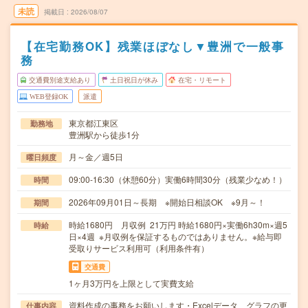
未読
掲載日
2026/08/07
【在宅勤務OK】残業ほぼなし▼豊洲で一般事
務
交通費別途支給あり
土日祝日が休み
在宅・リモート
WEB登録OK
派遣
東京都江東区
勤務地
豊洲駅から徒歩1分
月～金／週5日
曜日頻度
09:00-16:30（休憩60分）実働6時間30分（残業少なめ！）
時間
2026年09月01日～長期 ※開始日相談OK ※9月～！
期間
時給1680円 月収例 21万円 時給1680円×実働6h30m×週5
時給
日×4週 ※月収例を保証するものではありません。※給与即
受取りサービス利用可（利用条件有）
交通費
1ヶ月3万円を上限として実費支給
資料作成の事務をお願いします・Excelデータ、グラフの更
仕事内容