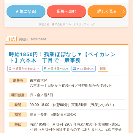
気になる!
応募へ進む
詳しく見る
派遣会社
株式会社リクルートスタッフィング
未読
掲載日
2026/08/07
時給1850円！残業ほぼなし▼【ベイカレン
ト】六本木一丁目で一般事務
交通費別途支給あり
土日祝日が休み
WEB登録OK
派遣
東京都港区
勤務地
六本木一丁目駅から徒歩4分／神谷町駅から徒歩5分
月～金／週5日
曜日頻度
09:00-18:00（休憩60分）実働8時間（残業少なめ！）
時間
即日～長期 ※開始日相談OK
期間
時給1850円 月収例 29万円 時給1850円×実働8h×週5日
時給
×4週 ※月収例を保証するものではありません。※給与即受