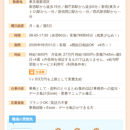
東京都新宿区
勤務地
新宿駅から徒歩15分／都庁前駅から徒歩5分／新宿(東京メ
トロ)駅から---分／新宿西口駅から---分／西武新宿駅から---
分
月～金／週5日
曜日頻度
08:45-17:30（休憩60分）実働7時間45分（残業少なめ！）
時間
2026年09月01日～長期 ※開始日相談OK ※9月～！
期間
時給1800円 月収例 27万円 時給1800円×実働7h45m×週5
時給
日×4週 ※月収例を保証するものではありません。※給与即
受取りサービス利用可（利用条件有）
交通費
1ヶ月3万円を上限として実費支給
事務として・資料のとりまとめ/集約/設計事務所への提出・
仕事内容
データ集計(Excel)・業務マニュアル修正…
ブランクOK / 英語力不要
応募資格
事務経験＋Excel：データ集計ができる方
職場の雰囲気