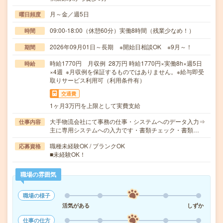
月～金／週5日
曜日頻度
09:00-18:00（休憩60分）実働8時間（残業少なめ！）
時間
2026年09月01日～長期 ※開始日相談OK ※9月～！
期間
時給1770円 月収例 28万円 時給1770円×実働8h×週5日
時給
×4週 ※月収例を保証するものではありません。※給与即受
取りサービス利用可（利用条件有）
交通費
1ヶ月3万円を上限として実費支給
大手物流会社にて事務の仕事・システムへのデータ入力⇒
仕事内容
主に専用システムへの入力です・書類チェック・書類…
職種未経験OK / ブランクOK
応募資格
■未経験OK！
職場の雰囲気
職場の様子
活気がある
しずか
仕事の仕方