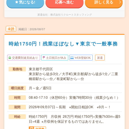
気になる!
応募へ進む
詳しく見る
派遣会社
株式会社リクルートスタッフィング
未読
掲載日
2026/08/07
時給1750円！残業ほぼなし▼東京で一般事務
交通費別途支給あり
土日祝日が休み
WEB登録OK
派遣
東京都千代田区
勤務地
東京駅から徒歩3分／大手町(東京都)駅から徒歩1分／二重
橋前駅から---分／有楽町駅から---分
月～金／週5日
曜日頻度
08:40-17:10（休憩60分）実働7時間30分（残業少なめ！）
時間
2026年09月07日～長期 ※開始日相談OK ※9月～！
期間
時給1750円 月収例 26万円 時給1750円×実働7h30m×週5
時給
日×4週 ※月収例を保証するものではありません。