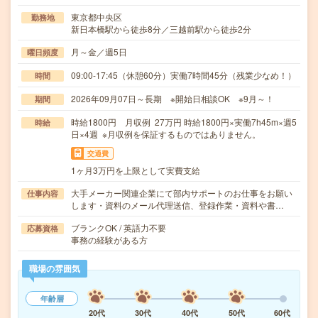
東京都中央区
勤務地
新日本橋駅から徒歩8分／三越前駅から徒歩2分
月～金／週5日
曜日頻度
09:00-17:45（休憩60分）実働7時間45分（残業少なめ！）
時間
2026年09月07日～長期 ※開始日相談OK ※9月～！
期間
時給1800円 月収例 27万円 時給1800円×実働7h45m×週5
時給
日×4週 ※月収例を保証するものではありません。
交通費
1ヶ月3万円を上限として実費支給
大手メーカー関連企業にて部内サポートのお仕事をお願い
仕事内容
します・資料のメール代理送信、登録作業・資料や書…
ブランクOK / 英語力不要
応募資格
事務の経験がある方
職場の雰囲気
年齢層
20代
30代
40代
50代
60代