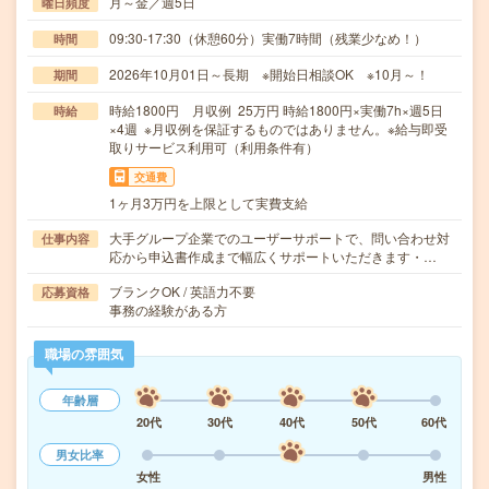
月～金／週5日
曜日頻度
09:30-17:30（休憩60分）実働7時間（残業少なめ！）
時間
2026年10月01日～長期 ※開始日相談OK ※10月～！
期間
時給1800円 月収例 25万円 時給1800円×実働7h×週5日
時給
×4週 ※月収例を保証するものではありません。※給与即受
取りサービス利用可（利用条件有）
交通費
1ヶ月3万円を上限として実費支給
大手グループ企業でのユーザーサポートで、問い合わせ対
仕事内容
応から申込書作成まで幅広くサポートいただきます・…
ブランクOK / 英語力不要
応募資格
事務の経験がある方
職場の雰囲気
年齢層
20代
30代
40代
50代
60代
男女比率
女性
男性