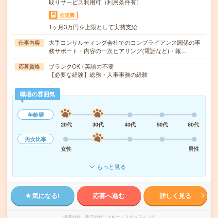
取りサービス利用可（利用条件有）
交通費
1ヶ月3万円を上限として実費支給
大手コンサルティング会社でのコンプライアンス関係の事
仕事内容
務サポート・内容の一次ヒアリング(電話など)・報…
ブランクOK / 英語力不要
応募資格
【必要な経験】総務・人事事務の経験
職場の雰囲気
年齢層
20代
30代
40代
50代
60代
男女比率
女性
男性
もっと見る
気になる!
応募へ進む
詳しく見る
派遣会社
株式会社リクルートスタッフィング