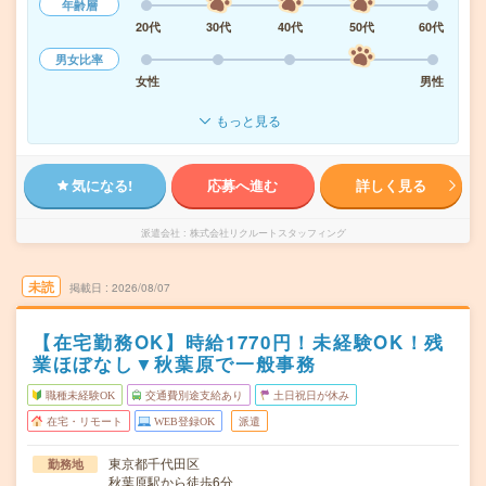
年齢層
20代
30代
40代
50代
60代
男女比率
女性
男性
もっと見る
気になる!
応募へ進む
詳しく見る
派遣会社
株式会社リクルートスタッフィング
未読
掲載日
2026/08/07
【在宅勤務OK】時給1770円！未経験OK！残
業ほぼなし▼秋葉原で一般事務
職種未経験OK
交通費別途支給あり
土日祝日が休み
在宅・リモート
WEB登録OK
派遣
東京都千代田区
勤務地
秋葉原駅から徒歩6分