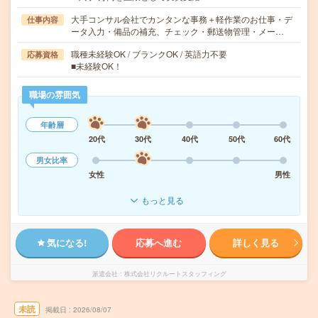
大手コンサル会社でカンタンな事務＋軽作業のお仕事・デ
仕事内容
ータ入力・備品の補充、チェック・郵送物管理・メー…
職種未経験OK / ブランクOK / 英語力不要
応募資格
■未経験OK！
職場の雰囲気
年齢層
20代
30代
40代
50代
60代
男女比率
女性
男性
もっと見る
気になる!
応募へ進む
詳しく見る
派遣会社
株式会社リクルートスタッフィング
未読
掲載日
2026/08/07