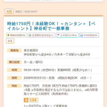
未読
掲載日
2026/08/07
時給1750円！未経験OK！＜カンタン＞【ベ
イカレント】神谷町で一般事務
職種未経験OK
交通費別途支給あり
土日祝日が休み
WEB登録OK
派遣
東京都港区
勤務地
神谷町駅から徒歩4分／六本木一丁目駅から徒歩4分
月～金／週5日
曜日頻度
09:00-18:00（休憩60分）実働8時間（残業少なめ！）
時間
2026年09月01日～長期 ※開始日相談OK ※9月～！
期間
時給1750円 月収例 28万円 時給1750円×実働8h×週5日
時給
×4週 ※月収例を保証するものではありません。※給与即受
取りサービス利用可（利用条件有）
交通費
1ヶ月3万円を上限として実費支給