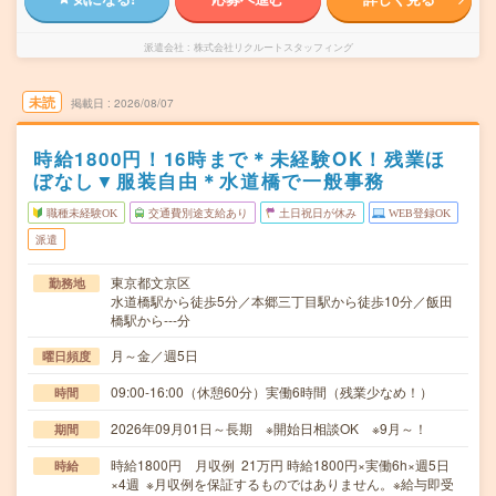
派遣会社
株式会社リクルートスタッフィング
未読
掲載日
2026/08/07
時給1800円！16時まで＊未経験OK！残業ほ
ぼなし▼服装自由＊水道橋で一般事務
職種未経験OK
交通費別途支給あり
土日祝日が休み
WEB登録OK
派遣
東京都文京区
勤務地
水道橋駅から徒歩5分／本郷三丁目駅から徒歩10分／飯田
橋駅から---分
月～金／週5日
曜日頻度
09:00-16:00（休憩60分）実働6時間（残業少なめ！）
時間
2026年09月01日～長期 ※開始日相談OK ※9月～！
期間
時給1800円 月収例 21万円 時給1800円×実働6h×週5日
時給
×4週 ※月収例を保証するものではありません。※給与即受