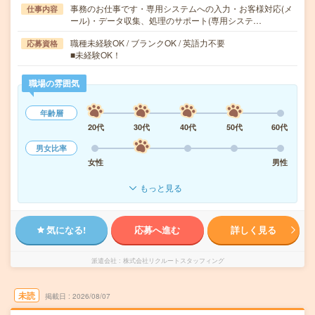
事務のお仕事です・専用システムへの入力・お客様対応(メ
仕事内容
ール)・データ収集、処理のサポート(専用システ…
職種未経験OK / ブランクOK / 英語力不要
応募資格
■未経験OK！
職場の雰囲気
年齢層
20代
30代
40代
50代
60代
男女比率
女性
男性
もっと見る
気になる!
応募へ進む
詳しく見る
派遣会社
株式会社リクルートスタッフィング
未読
掲載日
2026/08/07