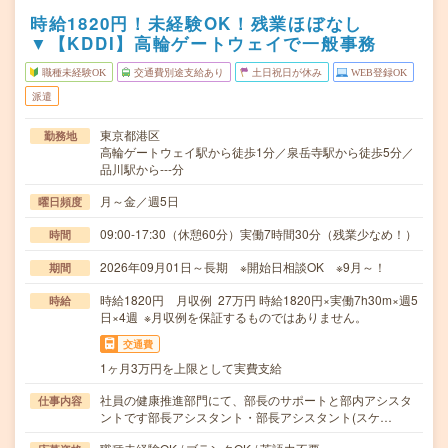
時給1820円！未経験OK！残業ほぼなし
▼【KDDI】高輪ゲートウェイで一般事務
職種未経験OK
交通費別途支給あり
土日祝日が休み
WEB登録OK
派遣
東京都港区
勤務地
高輪ゲートウェイ駅から徒歩1分／泉岳寺駅から徒歩5分／
品川駅から---分
月～金／週5日
曜日頻度
09:00-17:30（休憩60分）実働7時間30分（残業少なめ！）
時間
2026年09月01日～長期 ※開始日相談OK ※9月～！
期間
時給1820円 月収例 27万円 時給1820円×実働7h30m×週5
時給
日×4週 ※月収例を保証するものではありません。
交通費
1ヶ月3万円を上限として実費支給
社員の健康推進部門にて、部長のサポートと部内アシスタ
仕事内容
ントです部長アシスタント・部長アシスタント(スケ…