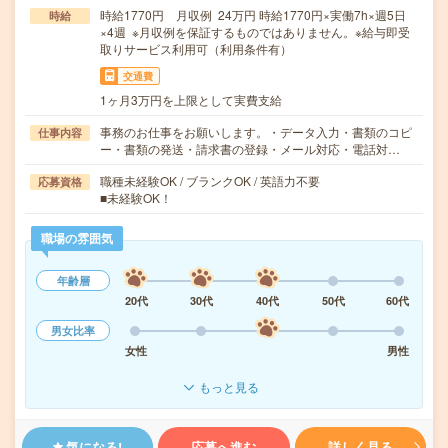
時給1770円 月収例 24万円 時給1770円×実働7h×週5日
時給
×4週 ※月収例を保証するものではありません。※給与即受
取りサービス利用可（利用条件有）
交通費
1ヶ月3万円を上限として実費支給
事務のお仕事をお願いします。・データ入力・書類のコピ
仕事内容
ー・書類の発送・請求書の登録・メール対応・電話対…
職種未経験OK / ブランクOK / 英語力不要
応募資格
■未経験OK！
職場の雰囲気
年齢層
20代
30代
40代
50代
60代
男女比率
女性
男性
もっと見る
気になる!
応募へ進む
詳しく見る