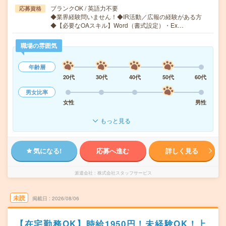
ブランクOK / 英語力不要
応募資格
◆業界経験問いません！◆IR活動／広報の経験がある方
◆【必要なOAスキル】Word（書式設定）・Ex…
職場の雰囲気
年齢層
20代
30代
40代
50代
60代
男女比率
女性
男性
もっと見る
気になる!
応募へ進む
詳しく見る
派遣会社
株式会社スタッフサービス
未読
掲載日
2026/08/06
【在宅勤務OK】時給1950円！未経験OK！上