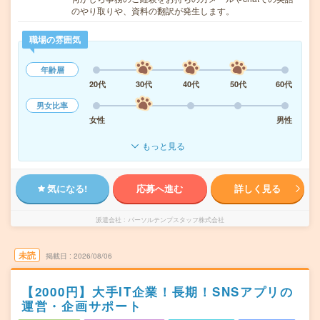
のやり取りや、資料の翻訳が発生します。
職場の雰囲気
年齢層
20代
30代
40代
50代
60代
男女比率
女性
男性
もっと見る
気になる!
応募へ進む
詳しく見る
派遣会社
パーソルテンプスタッフ株式会社
未読
掲載日
2026/08/06
【2000円】大手IT企業！長期！SNSアプリの
運営・企画サポート