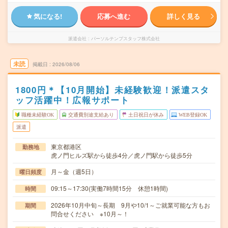
気になる!
応募へ進む
詳しく見る
派遣会社
パーソルテンプスタッフ株式会社
未読
掲載日
2026/08/06
1800円＊【10月開始】未経験歓迎！派遣スタ
ッフ活躍中！広報サポート
職種未経験OK
交通費別途支給あり
土日祝日が休み
WEB登録OK
派遣
東京都港区
勤務地
虎ノ門ヒルズ駅から徒歩4分／虎ノ門駅から徒歩5分
月～金（週5日）
曜日頻度
09:15～17:30(実働7時間15分 休憩1時間)
時間
2026年10月中旬～長期 9月や10/1～ご就業可能な方もお
期間
問合せください ※10月～！