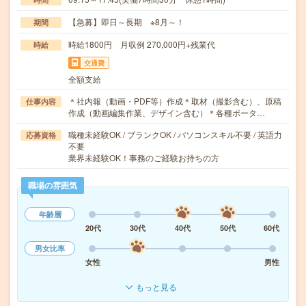
【急募】即日～長期 ※8月～！
期間
時給1800円 月収例 270,000円+残業代
時給
交通費
全額支給
＊社内報（動画・PDF等）作成＊取材（撮影含む）、原稿
仕事内容
作成（動画編集作業、デザイン含む）＊各種ポータ…
職種未経験OK / ブランクOK / パソコンスキル不要 / 英語力
応募資格
不要
業界未経験OK！事務のご経験お持ちの方
職場の雰囲気
年齢層
20代
30代
40代
50代
60代
男女比率
女性
男性
もっと見る