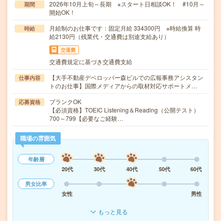
2026年10月上旬～長期 ※スタート日相談OK！ #10月～
期間
開始OK！
月給制のお仕事です：固定月給 334300円 ※時給換算 時
時給
給2130円（残業代・交通費は別途支給あり）
交通費
交通費規定に基づき交通費支給
【大手不動産デベロッパー森ビルでの広報事務アシスタン
仕事内容
トのお仕事】国際メディアからの取材対応サポートメ…
ブランクOK
応募資格
【必須資格】TOEIC Listening＆Reading（公開テスト）
700～799【必要なご経験…
職場の雰囲気
年齢層
20代
30代
40代
50代
60代
男女比率
女性
男性
もっと見る