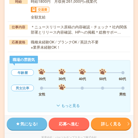
時給1800円 月収例 261,000円+残業代
時給
交通費
全額支給
＊ニュースリリース原稿の内容確認・チェック＊社内関係
仕事内容
部署とリリース内容確認、HPへの掲載＊総務サポー…
職種未経験OK / ブランクOK / 英語力不要
応募資格
※業界未経験OK！
職場の雰囲気
年齢層
20代
30代
40代
50代
60代
男女比率
女性
男性
もっと見る
気になる!
応募へ進む
詳しく見る
派遣会社
パーソルテンプスタッフ株式会社