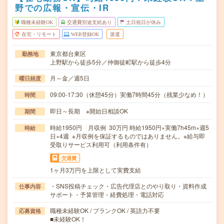
野での広報・宣伝・IR
職種未経験OK
交通費別途支給あり
土日祝日が休み
在宅・リモート
WEB登録OK
派遣
東京都台東区
勤務地
上野駅から徒歩5分／仲御徒町駅から徒歩4分
月～金／週5日
曜日頻度
09:00-17:30（休憩45分）実働7時間45分（残業少なめ！）
時間
即日～長期 ※開始日相談OK
期間
時給1950円 月収例 30万円 時給1950円×実働7h45m×週5
時給
日×4週 ※月収例を保証するものではありません。※給与即
受取りサービス利用可（利用条件有）
交通費
1ヶ月3万円を上限として実費支給
・SNS投稿チェック・広告代理店とのやり取り・資料作成
仕事内容
サポート・予算管理・経費処理・電話対応
職種未経験OK / ブランクOK / 英語力不要
応募資格
■未経験OK！