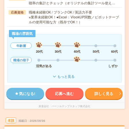
聴率の集計とチェック（オリジナルの集計ツール使え…
職種未経験OK / ブランクOK / 英語力不要
応募資格
※業界未経験OK！●Excel：VlookUP関数／ピボットテーブ
ルの使用可能な方（既存でOK！）
職場の雰囲気
年齢層
20代
30代
40代
50代
60代
職場の様子
活気がある
しずか
もっと見る
気になる!
応募へ進む
詳しく見る
派遣会社
パーソルテンプスタッフ株式会社
未読
掲載日
2026/08/06