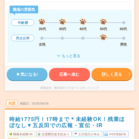
職場の雰囲気
年齢層
20代
30代
40代
50代
60代
男女比率
女性
男性
もっと見る
気になる!
応募へ進む
詳しく見る
派遣会社
株式会社リクルートスタッフィング
未読
掲載日
2026/08/06
時給1775円！17時まで＊未経験OK！残業ほ
ぼなし▼五反田での広報・宣伝・IR
職種未経験OK
交通費別途支給あり
土日祝日が休み
WEB登録OK