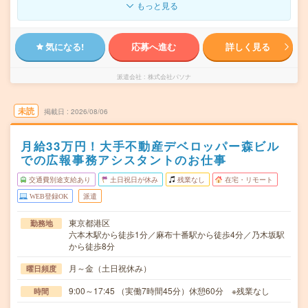
もっと見る
気になる!
応募へ進む
詳しく見る
派遣会社
株式会社パソナ
未読
掲載日
2026/08/06
月給33万円！大手不動産デベロッパー森ビル
での広報事務アシスタントのお仕事
交通費別途支給あり
土日祝日が休み
残業なし
在宅・リモート
WEB登録OK
派遣
東京都港区
勤務地
六本木駅から徒歩1分／麻布十番駅から徒歩4分／乃木坂駅
から徒歩8分
月～金（土日祝休み）
曜日頻度
9:00～17:45 （実働7時間45分）休憩60分 ※残業なし
時間