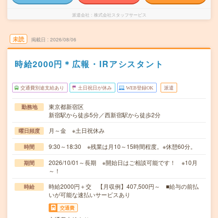
派遣会社
株式会社スタッフサービス
未読
掲載日
2026/08/06
時給2000円＊広報・IRアシスタント
交通費別途支給あり
土日祝日が休み
WEB登録OK
派遣
東京都新宿区
勤務地
新宿駅から徒歩5分／西新宿駅から徒歩2分
月～金 ※土日祝休み
曜日頻度
9:30～18:30 ※残業は月10～15時間程度。※休憩60分。
時間
2026/10/01～長期 ※開始日はご相談可能です！ ※10月
期間
～！
時給2000円＋交 【月収例】407,500円～ ■給与の前払
時給
いが可能な速払いサービスあり
交通費