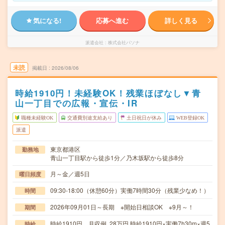
気になる!
応募へ進む
詳しく見る
派遣会社
株式会社パソナ
未読
掲載日
2026/08/06
時給1910円！未経験OK！残業ほぼなし▼青
山一丁目での広報・宣伝・IR
職種未経験OK
交通費別途支給あり
土日祝日が休み
WEB登録OK
派遣
東京都港区
勤務地
青山一丁目駅から徒歩1分／乃木坂駅から徒歩8分
月～金／週5日
曜日頻度
09:30-18:00（休憩60分）実働7時間30分（残業少なめ！）
時間
2026年09月01日～長期 ※開始日相談OK ※9月～！
期間
時給1910円 月収例 28万円 時給1910円×実働7h30m×週5
時給