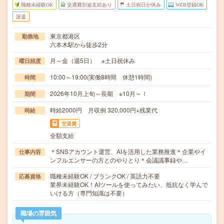
職種未経験OK
交通費別途支給あり
土日祝日が休み
WEB登録OK
派遣
東京都港区
勤務地
六本木駅から徒歩2分
月～金（週5日） ※土日祝休み
曜日頻度
10:00～19:00(実働8時間 休憩1時間)
時間
2026年10月上旬～長期 ※10月～！
期間
時給2000円 月収例 320,000円+残業代
時給
交通費
全額支給
＊SNSアカウント運営、AIを活用した業務推進＊企業やイ
仕事内容
ンフルエンサーの方とのやりとり＊会議議事録や…
職種未経験OK / ブランクOK / 英語力不要
応募資格
業界未経験OK！AIツールを使ってみたい、抵抗なく学んで
いける方（専門知識は不要）
職場の雰囲気