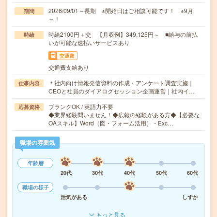
2026/09/01～長期 ※開始日はご相談可能です！ ※9月
期間
～！
時給2100円＋交 【月収例】349,125円～ ■給与の前払
時給
いが可能な速払いサービスあり
交通費
交通費支給あり
＊社内向け情報発信資料の作成・アンケート調査実施｜
仕事内容
CEOと社員のダイアログセッション企画運営｜社内イ…
ブランクOK / 英語力不要
応募資格
◆業界経験問いません！◆広報の経験がある方◆【必要な
OAスキル】Word（図・フォーム活用）・Exc…
職場の雰囲気
年齢層
20代
30代
40代
50代
60代
職場の様子
活気がある
しずか
もっと見る