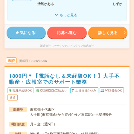
活気がある
しずか
もっと見る
気になる!
応募へ進む
詳しく見る
派遣会社
パーソルテンプスタッフ株式会社
未読
掲載日
2026/08/06
1800円＊【電話なし＆未経験OK！】大手不
動産・広報室でのサポート業務
職種未経験OK
交通費別途支給あり
土日祝日が休み
WEB登録OK
派遣
東京都千代田区
勤務地
大手町(東京都)駅から徒歩1分／東京駅から徒歩6分
月～金（週5日）
曜日頻度
09:15～17:45(実働7時間30分 休憩1時間)
時間