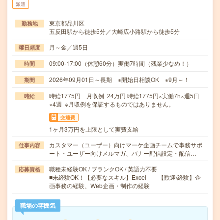
派遣
東京都品川区
勤務地
五反田駅から徒歩5分／大崎広小路駅から徒歩5分
月～金／週5日
曜日頻度
09:00-17:00（休憩60分）実働7時間（残業少なめ！）
時間
2026年09月01日～長期 ※開始日相談OK ※9月～！
期間
時給1775円 月収例 24万円 時給1775円×実働7h×週5日
時給
×4週 ※月収例を保証するものではありません。
交通費
1ヶ月3万円を上限として実費支給
カスタマー（ユーザー）向けマーケ企画チームで事務サポ
仕事内容
ート・ユーザー向けメルマガ、バナー配信設定・配信…
職種未経験OK / ブランクOK / 英語力不要
応募資格
■未経験OK！【必要なスキル】Excel 【歓迎/経験】企
画事務の経験、Web企画・制作の経験
職場の雰囲気