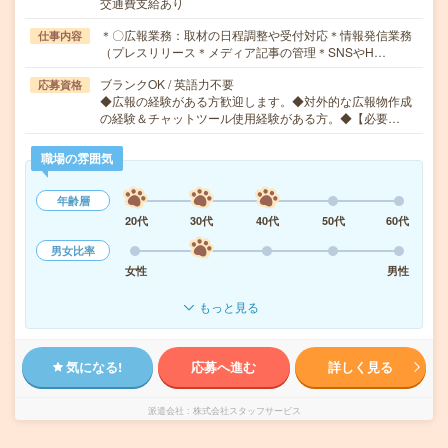
交通費支給あり
＊〇広報業務：取材の日程調整や受付対応＊情報発信業務
仕事内容
（プレスリリース＊メディア記事の管理＊SNSやH…
ブランクOK / 英語力不要
応募資格
◆広報の経験がある方歓迎します。◆対外的な広報物作成
の経験＆チャットツール使用経験がある方。◆【必要…
職場の雰囲気
年齢層
20代
30代
40代
50代
60代
男女比率
女性
男性
もっと見る
気になる!
応募へ進む
詳しく見る
派遣会社
株式会社スタッフサービス