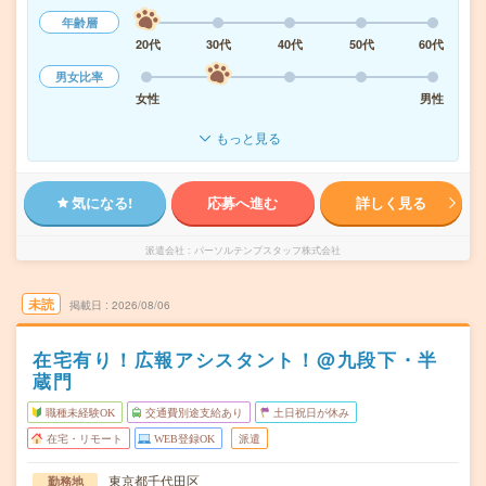
年齢層
20代
30代
40代
50代
60代
男女比率
女性
男性
もっと見る
気になる!
応募へ進む
詳しく見る
派遣会社
パーソルテンプスタッフ株式会社
未読
掲載日
2026/08/06
在宅有り！広報アシスタント！@九段下・半
蔵門
職種未経験OK
交通費別途支給あり
土日祝日が休み
在宅・リモート
WEB登録OK
派遣
東京都千代田区
勤務地