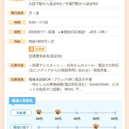
九段下駅から徒歩9分／半蔵門駅から徒歩9分
月～金
曜日頻度
9:00～17:00
時間
2026/8/17～長期 ※★開始日応相談! ※8月～OK！
期間
時給1800円＋交
時給
交通費
交通費支給有(規定有)
～部署アシスタント～・社外からのメール・電話での対応
仕事内容
(主にメディアからの視聴率問い合わせ)・視聴率集…
職種未経験OK / ブランクOK / 英語力不要
応募資格
・何かしらの事務経験(電話対応含む)・Excel(Vlook、ピボ
ットの知見やご経験)、Word、P…
職場の雰囲気
年齢層
20代
30代
40代
50代
60代
職場の様子