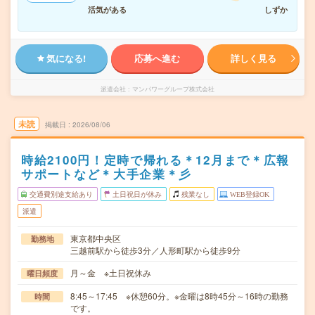
活気がある
しずか
気になる!
応募へ進む
詳しく見る
派遣会社
マンパワーグループ株式会社
未読
掲載日
2026/08/06
時給2100円！定時で帰れる＊12月まで＊広報
サポートなど＊大手企業＊彡
交通費別途支給あり
土日祝日が休み
残業なし
WEB登録OK
派遣
東京都中央区
勤務地
三越前駅から徒歩3分／人形町駅から徒歩9分
月～金 ※土日祝休み
曜日頻度
8:45～17:45 ※休憩60分。※金曜は8時45分～16時の勤務
時間
です。