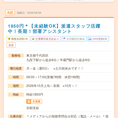
未読
掲載日
2026/08/06
1850円＊【未経験OK】派遣スタッフ活躍
中！長期！部署アシスタント
職種未経験OK
交通費別途支給あり
土日祝日が休み
WEB登録OK
派遣
東京都千代田区
勤務地
九段下駅から徒歩8分／半蔵門駅から徒歩9分
月～金（週5日） ※土日祝休みです！！
曜日頻度
09:00～17:00(実働7時間 休憩1時間)
時間
2026年10月上旬～長期 ※10月～！
期間
時給1850円
時給
交通費
全額支給
＊メディアからの視聴率問合せ対応（電話・メール）＊視
仕事内容