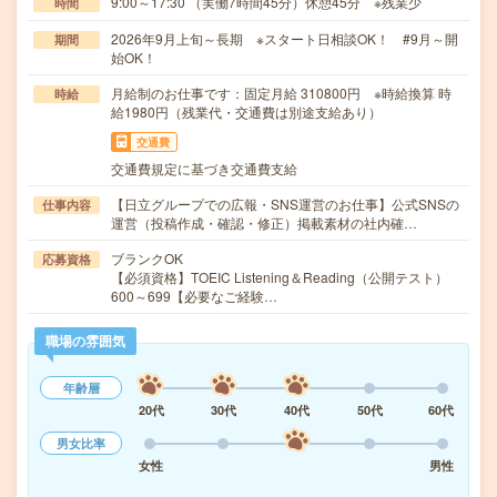
9:00～17:30 （実働7時間45分）休憩45分 ※残業少
時間
2026年9月上旬～長期 ※スタート日相談OK！ #9月～開
期間
始OK！
月給制のお仕事です：固定月給 310800円 ※時給換算 時
時給
給1980円（残業代・交通費は別途支給あり）
交通費
交通費規定に基づき交通費支給
【日立グループでの広報・SNS運営のお仕事】公式SNSの
仕事内容
運営（投稿作成・確認・修正）掲載素材の社内確…
ブランクOK
応募資格
【必須資格】TOEIC Listening＆Reading（公開テスト）
600～699【必要なご経験…
職場の雰囲気
年齢層
20代
30代
40代
50代
60代
男女比率
女性
男性