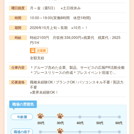
月～金（週5日） ※土日祝休み
曜日頻度
10:00～19:00(実働8時間 休憩1時間)
時間
2026年10月上旬～長期 ※10月～！
期間
時給2100円 月収例 336,000円+残業代 残業代：2625
時給
円/1H
交通費
全額支給
＊グループ含めた企業、製品、サービスの広報PR活動全般
仕事内容
＊プレースリリースの作成＊プレスイベント現場で…
職種未経験OK / ブランクOK / パソコンスキル不要 / 英語力
応募資格
不要
※業界未経験OK！
職場の雰囲気
年齢層
20代
30代
40代
50代
60代
職場の様子