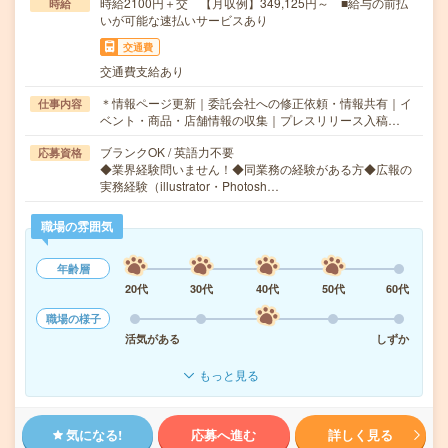
時給2100円＋交 【月収例】349,125円～ ■給与の前払
時給
いが可能な速払いサービスあり
交通費
交通費支給あり
＊情報ページ更新｜委託会社への修正依頼・情報共有｜イ
仕事内容
ベント・商品・店舗情報の収集｜プレスリリース入稿…
ブランクOK / 英語力不要
応募資格
◆業界経験問いません！◆同業務の経験がある方◆広報の
実務経験（illustrator・Photosh…
職場の雰囲気
年齢層
20代
30代
40代
50代
60代
職場の様子
活気がある
しずか
もっと見る
気になる!
応募へ進む
詳しく見る