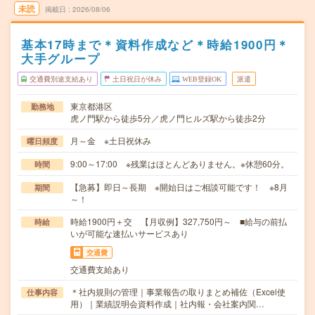
未読
掲載日
2026/08/06
基本17時まで＊資料作成など＊時給1900円＊
大手グループ
交通費別途支給あり
土日祝日が休み
WEB登録OK
派遣
東京都港区
勤務地
虎ノ門駅から徒歩5分／虎ノ門ヒルズ駅から徒歩2分
月～金 ※土日祝休み
曜日頻度
9:00～17:00 ※残業はほとんどありません。※休憩60分。
時間
【急募】即日～長期 ※開始日はご相談可能です！ ※8月
期間
～！
時給1900円＋交 【月収例】327,750円～ ■給与の前払
時給
いが可能な速払いサービスあり
交通費
交通費支給あり
＊社内規則の管理｜事業報告の取りまとめ補佐（Excel使
仕事内容
用）｜業績説明会資料作成｜社内報・会社案内関…