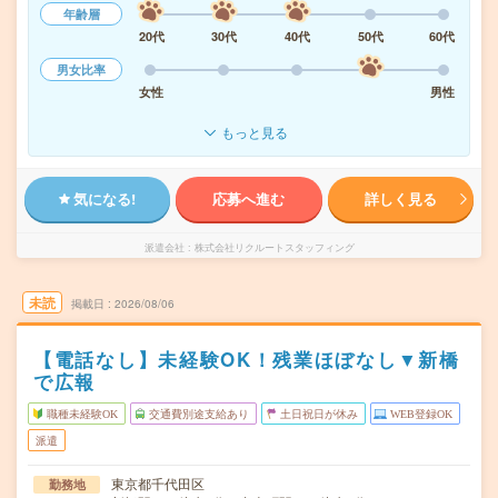
年齢層
20代
30代
40代
50代
60代
男女比率
女性
男性
もっと見る
気になる!
応募へ進む
詳しく見る
派遣会社
株式会社リクルートスタッフィング
未読
掲載日
2026/08/06
【電話なし】未経験OK！残業ほぼなし▼新橋
で広報
職種未経験OK
交通費別途支給あり
土日祝日が休み
WEB登録OK
派遣
東京都千代田区
勤務地