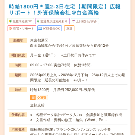
時給1800円＊週2-3日在宅【期間限定】広報
サポート！外資保険会社＠白金高輪
職種未経験OK
交通費別途支給あり
土日祝日が休み
在宅・リモート
WEB登録OK
派遣
東京都港区
勤務地
白金高輪駅から徒歩1分／泉岳寺駅から徒歩12分
月～金（週5日） ※土日祝日お休みです
曜日頻度
09:00～17:00(実働7時間 休憩1時間)
時間
2026年09月上旬～2026年12月下旬 26年12月末までの期
期間
間限定 延長の可能性有 ※9月～！
時給1800円 月収例 252,000円+残業代
時給
交通費
全額支給
○ 各種データ集計/データ入力○ 会議参加と議事録作成
仕事内容
○ 文書作成・資料の修正・編集（Word、Po…
職種未経験OK / ブランクOK / パソコンスキル不要
応募資格
何かしら事務のご経験をお持ちの方メールやchatでの英語