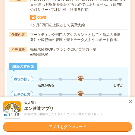
日×4週 ※月収例を保証するものではありません。※給与即
受取りサービス利用可（利用条件有）
交通費
1ヶ月3万円を上限として実費支給
マーケティング部門のアシスタントとして・商品の発送、
仕事内容
発注や販促物の管理・売上データ入力やレポート作成…
職種未経験OK / ブランクOK / 英語力不要
応募資格
■未経験OK！
職場の雰囲気
職場の様子
活気がある
しずか
仕事の仕方
テキパキ
コツコツ
大人気！
エン派遣アプリ
派遣のお仕事情報がたくさん！プッシュ通知で受け取ろう！
気になる!
応募へ進む
詳しく見る
アプリをダウンロード
派遣会社
株式会社リクルートスタッフィング