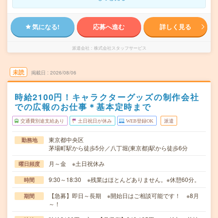
気になる!
応募へ進む
詳しく見る
派遣会社
株式会社スタッフサービス
未読
掲載日
2026/08/06
時給2100円！キャラクターグッズの制作会社
での広報のお仕事＊基本定時まで
交通費別途支給あり
土日祝日が休み
WEB登録OK
派遣
東京都中央区
勤務地
茅場町駅から徒歩5分／八丁堀(東京都)駅から徒歩6分
月～金 ※土日祝休み
曜日頻度
9:30～18:30 ※残業はほとんどありません。※休憩60分。
時間
【急募】即日～長期 ※開始日はご相談可能です！ ※8月
期間
～！