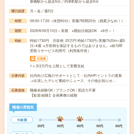
新橋駅から徒歩5分／内幸町駅から徒歩5分
月～金／週5日
曜日頻度
09:00-17:20（休憩60分）実働7時間20分（残業少なめ！）
時間
2026年09月10日～長期 ※開始日相談OK ※9月～！
期間
時給1730円 月収例 25万円 時給1730円×実働7h20m×週5
時給
日×4週 ※月収例を保証するものではありません。※給与即
受取りサービス利用可（利用条件有）
交通費
1ヶ月3万円を上限として実費支給
社内向け広報のサポートとして・社内HP/イントラの更新
仕事内容
→出演したテレビ番組やニュース、その他お知らせ…
職種未経験OK / ブランクOK / 英語力不要
応募資格
【歓迎/経験】企画事務の経験
職場の雰囲気
年齢層
20代
30代
40代
50代
60代