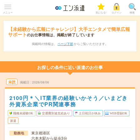
メニュー
気になる!
ログイン
検索
【未経験から広報にチャレンジ】大手エンタメで簡単広報
サポート
のお仕事情報は、掲載が終了しています
掲載時の情報は、
ページ下部
からご覧いただけます。
お探しの条件に近い派遣のお仕事
未読
掲載日
2026/08/06
2100円＊＼IT業界の経験いかそう／いまどき
外資系企業でPR関連事務
職種未経験OK
交通費別途支給あり
土日祝日が休み
WEB登録OK
派遣
東京都港区
勤務地
六本木駅から徒歩3分