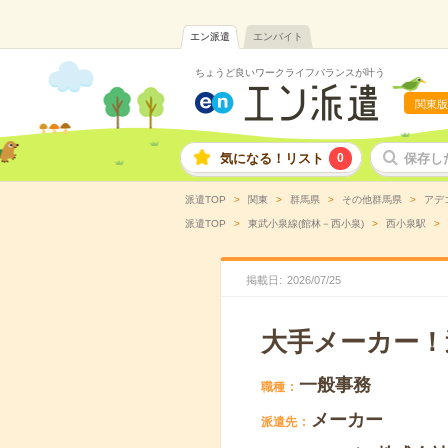
エン派遣
エンバイト
ちょうど良いワークライフバランスが叶う
関東版
気になる！リスト
0
保存し
派遣TOP
関東
群馬県
その他群馬県
アデ
派遣TOP
東武小泉線(館林－西小泉)
西小泉駅
掲載日
2026
/
07
/
25
大手メーカー！
一般事務
職種
メーカー
派遣先