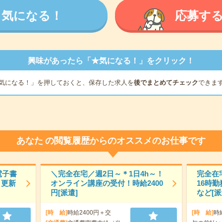
気になる！
応募す
興味があったら「★気になる！」をクリック！
気になる！」を押しておくと、保存した求人を
後でまとめてチェック
できま
あなた
の閲覧履歴からのオススメのお仕事です
電子書
＼完全在宅／週2日～＊1日4h～！
完全在宅
ト更新
オンライン講座の受付！時給2400
16時
円[派遣]
など[派
[時 給]
時給2400円＋交
[時 給]
時