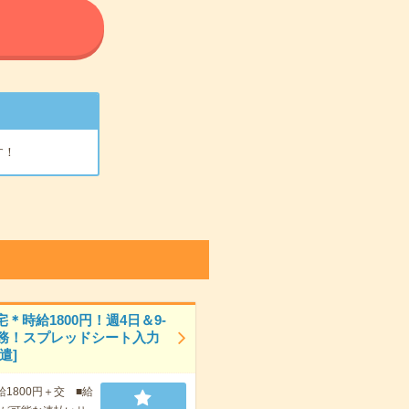
る
す！
＊時給1800円！週4日＆9-
勤務！スプレッドシート入力
遣]
給1800円＋交 ■給