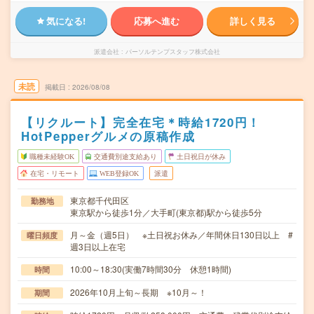
気になる!
応募へ進む
詳しく見る
派遣会社
パーソルテンプスタッフ株式会社
未読
掲載日
2026/08/08
【リクルート】完全在宅＊時給1720円！
HotPepperグルメの原稿作成
職種未経験OK
交通費別途支給あり
土日祝日が休み
在宅・リモート
WEB登録OK
派遣
東京都千代田区
勤務地
東京駅から徒歩1分／大手町(東京都)駅から徒歩5分
月～金（週5日） ※土日祝お休み／年間休日130日以上 #
曜日頻度
週3日以上在宅
10:00～18:30(実働7時間30分 休憩1時間)
時間
2026年10月上旬～長期 ※10月～！
期間