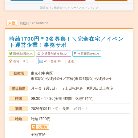
派遣会社
株式会社リクルートスタッフィング
未読
掲載日
2026/08/08
時給1700円＊3名募集！＼完全在宅／イベン
ト運営企業！事務サポ
職種未経験OK
交通費別途支給あり
土日祝日が休み
在宅・リモート
WEB登録OK
派遣
東京都中央区
勤務地
東京駅から徒歩2分／京橋(東京都)駅から徒歩5分
月～金（週5日） ※土日祝休み #週3日以上在宅
曜日頻度
09:30～17:30(実働7時間 休憩1時間)
時間
2026年09月上旬～長期 ※9月～！
期間
時給1700円
時給
交通費
全額支給