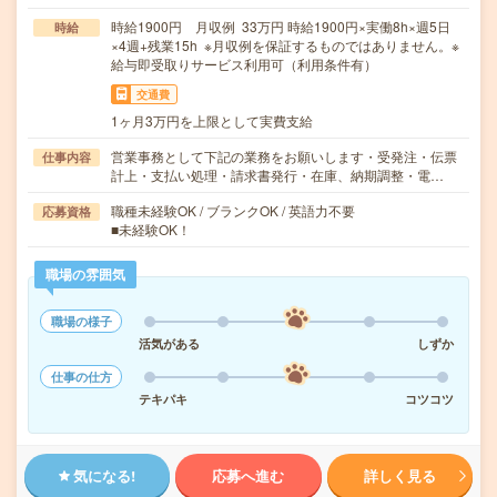
時給1900円 月収例 33万円 時給1900円×実働8h×週5日
時給
×4週+残業15h ※月収例を保証するものではありません。※
給与即受取りサービス利用可（利用条件有）
交通費
1ヶ月3万円を上限として実費支給
営業事務として下記の業務をお願いします・受発注・伝票
仕事内容
計上・支払い処理・請求書発行・在庫、納期調整・電…
職種未経験OK / ブランクOK / 英語力不要
応募資格
■未経験OK！
職場の雰囲気
職場の様子
活気がある
しずか
仕事の仕方
テキパキ
コツコツ
気になる!
応募へ進む
詳しく見る