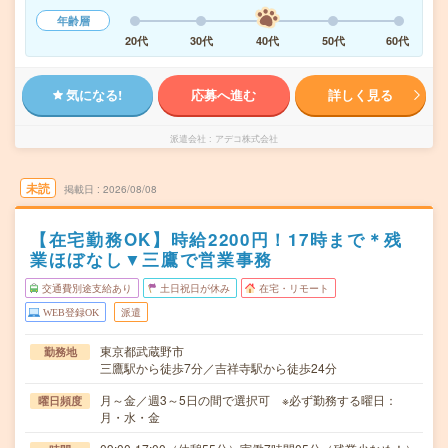
年齢層
20代
30代
40代
50代
60代
気になる!
応募へ進む
詳しく見る
派遣会社
アデコ株式会社
未読
掲載日
2026/08/08
【在宅勤務OK】時給2200円！17時まで＊残
業ほぼなし▼三鷹で営業事務
交通費別途支給あり
土日祝日が休み
在宅・リモート
WEB登録OK
派遣
東京都武蔵野市
勤務地
三鷹駅から徒歩7分／吉祥寺駅から徒歩24分
月～金／週3～5日の間で選択可 ※必ず勤務する曜日：
曜日頻度
月・水・金