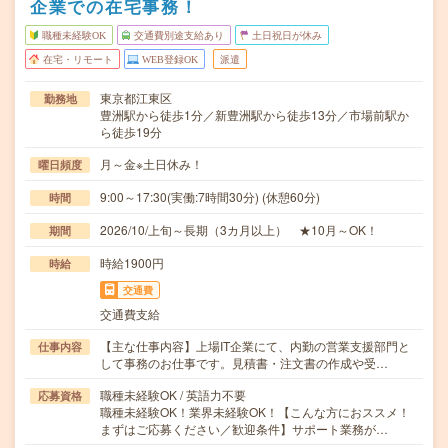
企業での在宅事務！
職種未経験OK
交通費別途支給あり
土日祝日が休み
在宅・リモート
WEB登録OK
派遣
東京都江東区
勤務地
豊洲駅から徒歩1分／新豊洲駅から徒歩13分／市場前駅か
ら徒歩19分
月～金※土日休み！
曜日頻度
9:00～17:30(実働:7時間30分) (休憩60分)
時間
2026/10/上旬～長期（3カ月以上） ★10月～OK！
期間
時給1900円
時給
交通費
交通費支給
【主な仕事内容】上場IT企業にて、内勤の営業支援部門と
仕事内容
して事務のお仕事です。見積書・注文書の作成や受…
職種未経験OK / 英語力不要
応募資格
職種未経験OK！業界未経験OK！【こんな方におススメ！
まずはご応募ください／歓迎条件】サポート業務が…