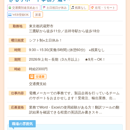
交通費別途支給あり
土日祝日が休み
残業なし
在宅・リモート
WEB登録OK
派遣
東京都武蔵野市
勤務地
三鷹駅から徒歩11分／吉祥寺駅から徒歩18分
シフト制※土日休み！
曜日頻度
9:30～15:30(実働:5時間) (休憩60分) ※残業なし
時間
2026/9/上旬～長期（3カ月以上） ★9月～OK！
期間
時給2300円
時給
交通費
交通費支給
電機メーカーでの事務です。製品企画を行っているチーム
仕事内容
のサポートをおまかせします！受発注、輸出業務、出…
業務でWord・Excelの使用経験がある方！翻訳ツールの翻
応募資格
訳結果を確認できる程度の英語読み書きスキ…
職場の雰囲気