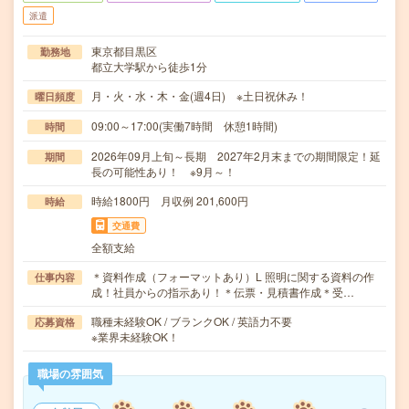
派遣
東京都目黒区
勤務地
都立大学駅から徒歩1分
月・火・水・木・金(週4日) ※土日祝休み！
曜日頻度
09:00～17:00(実働7時間 休憩1時間)
時間
2026年09月上旬～長期 2027年2月末までの期間限定！延
期間
長の可能性あり！ ※9月～！
時給1800円 月収例 201,600円
時給
交通費
全額支給
＊資料作成（フォーマットあり）L 照明に関する資料の作
仕事内容
成！社員からの指示あり！＊伝票・見積書作成＊受…
職種未経験OK / ブランクOK / 英語力不要
応募資格
※業界未経験OK！
職場の雰囲気