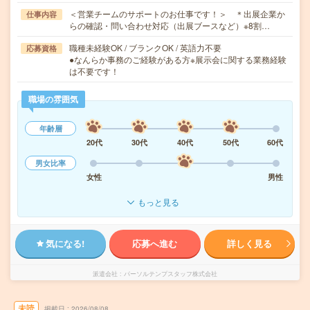
＜営業チームのサポートのお仕事です！＞ ＊出展企業か
仕事内容
らの確認・問い合わせ対応（出展ブースなど）※8割…
職種未経験OK / ブランクOK / 英語力不要
応募資格
●なんらか事務のご経験がある方※展示会に関する業務経験
は不要です！
職場の雰囲気
年齢層
20代
30代
40代
50代
60代
男女比率
女性
男性
もっと見る
気になる!
応募へ進む
詳しく見る
派遣会社
パーソルテンプスタッフ株式会社
未読
掲載日
2026/08/08