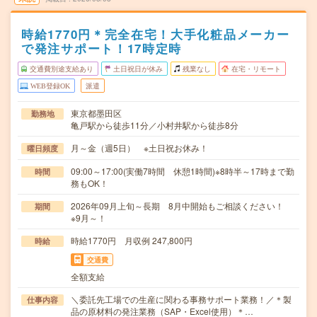
時給1770円＊完全在宅！大手化粧品メーカー
で発注サポート！17時定時
交通費別途支給あり
土日祝日が休み
残業なし
在宅・リモート
WEB登録OK
派遣
東京都墨田区
勤務地
亀戸駅から徒歩11分／小村井駅から徒歩8分
月～金（週5日） ※土日祝お休み！
曜日頻度
09:00～17:00(実働7時間 休憩1時間)※8時半～17時まで勤
時間
務もOK！
2026年09月上旬～長期 8月中開始もご相談ください！
期間
※9月～！
時給1770円 月収例 247,800円
時給
交通費
全額支給
＼委託先工場での生産に関わる事務サポート業務！／＊製
仕事内容
品の原材料の発注業務（SAP・Excel使用）＊…