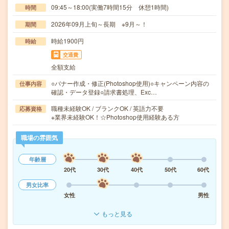
09:45～18:00(実働7時間15分 休憩1時間)
時間
2026年09月上旬～長期 ※9月～！
期間
時給1900円
時給
交通費
全額支給
○バナー作成・修正(Photoshop使用)○キャンペーン内容の
仕事内容
確認・データ登録○請求書処理、Exc…
職種未経験OK / ブランクOK / 英語力不要
応募資格
※業界未経験OK！☆Photoshop使用経験ある方
職場の雰囲気
年齢層
20代
30代
40代
50代
60代
男女比率
女性
男性
もっと見る