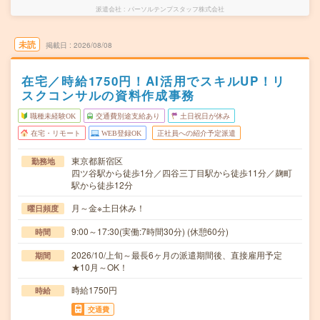
派遣会社
パーソルテンプスタッフ株式会社
未読
掲載日
2026/08/08
在宅／時給1750円！AI活用でスキルUP！リ
スクコンサルの資料作成事務
職種未経験OK
交通費別途支給あり
土日祝日が休み
在宅・リモート
WEB登録OK
正社員への紹介予定派遣
東京都新宿区
勤務地
四ツ谷駅から徒歩1分／四谷三丁目駅から徒歩11分／麹町
駅から徒歩12分
月～金※土日休み！
曜日頻度
9:00～17:30(実働:7時間30分) (休憩60分)
時間
2026/10/上旬～最長6ヶ月の派遣期間後、直接雇用予定
期間
★10月～OK！
時給1750円
時給
交通費