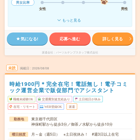
男女比率
女性
男性
もっと見る
気になる!
応募へ進む
詳しく見る
派遣会社
パーソルテンプスタッフ株式会社
未読
掲載日
2026/08/08
時給1900円＊完全在宅！電話無し！電子コミ
ック運営企業で販促部門でアシスタント
職種未経験OK
交通費別途支給あり
土日祝日が休み
在宅・リモート
WEB登録OK
派遣
東京都千代田区
勤務地
神保町駅から徒歩3分／御茶ノ水駅から徒歩10分
月～金（週5日） ※土日祝休み！ #週3日以上在宅
曜日頻度