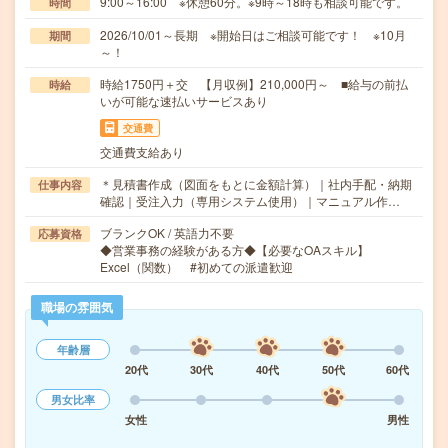
9:00～16:00 ※休憩60分。※9時～18時も相談可能です。
時間
2026/10/01～長期 ※開始日はご相談可能です！ ※10月
期間
～！
時給1750円＋交 【月収例】210,000円～ ■給与の前払
時給
いが可能な速払いサービスあり
交通費
交通費支給あり
＊見積書作成（図面をもとに金額計算）｜社内手配・納期
仕事内容
確認｜受注入力（専用システム使用）｜マニュアル作…
ブランクOK / 英語力不要
応募資格
◆営業事務の経験がある方◆【必要なOAスキル】
Excel（関数） #初めての派遣歓迎
職場の雰囲気
年齢層
20代
30代
40代
50代
60代
男女比率
女性
男性