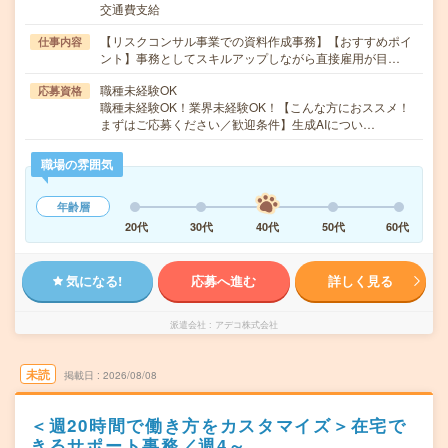
交通費支給
【リスクコンサル事業での資料作成事務】【おすすめポイ
仕事内容
ント】事務としてスキルアップしながら直接雇用が目…
職種未経験OK
応募資格
職種未経験OK！業界未経験OK！【こんな方におススメ！
まずはご応募ください／歓迎条件】生成AIについ…
職場の雰囲気
年齢層
20代
30代
40代
50代
60代
気になる!
応募へ進む
詳しく見る
派遣会社
アデコ株式会社
未読
掲載日
2026/08/08
＜週20時間で働き方をカスタマイズ＞在宅で
きるサポート事務／週4～