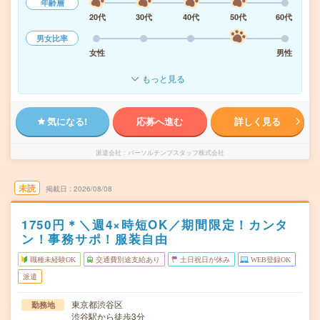
年齢層
20代
30代
40代
50代
60代
男女比率
女性
男性
もっと見る
気になる!
応募へ進む
詳しく見る
派遣会社
パーソルテンプスタッフ株式会社
未読
掲載日
2026/08/08
1750円＊＼週4×時短OK／期間限定！カンタ
ン！事務サポ！服装自由
職種未経験OK
交通費別途支給あり
土日祝日が休み
WEB登録OK
派遣
東京都渋谷区
勤務地
渋谷駅から徒歩3分