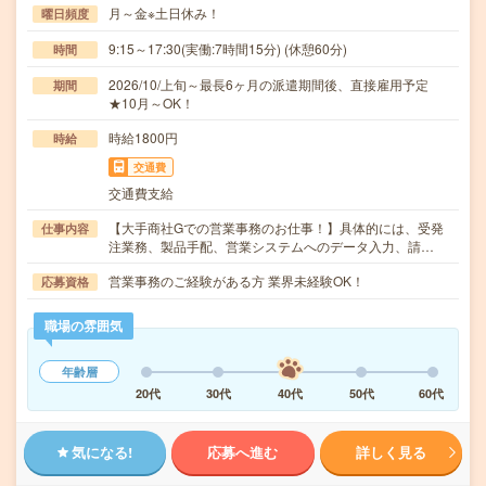
月～金※土日休み！
曜日頻度
9:15～17:30(実働:7時間15分) (休憩60分)
時間
2026/10/上旬～最長6ヶ月の派遣期間後、直接雇用予定
期間
★10月～OK！
時給1800円
時給
交通費
交通費支給
【大手商社Gでの営業事務のお仕事！】具体的には、受発
仕事内容
注業務、製品手配、営業システムへのデータ入力、請…
営業事務のご経験がある方 業界未経験OK！
応募資格
職場の雰囲気
年齢層
20代
30代
40代
50代
60代
気になる!
応募へ進む
詳しく見る