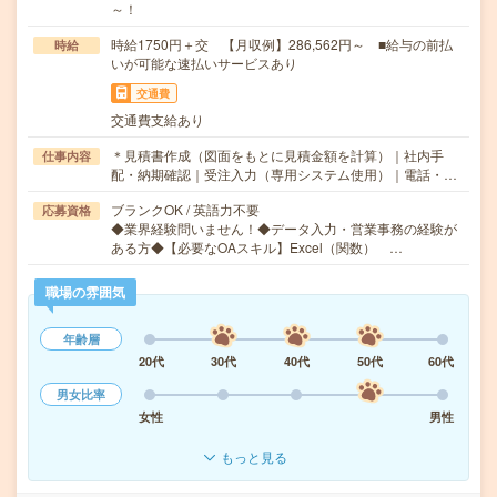
～！
時給1750円＋交 【月収例】286,562円～ ■給与の前払
時給
いが可能な速払いサービスあり
交通費
交通費支給あり
＊見積書作成（図面をもとに見積金額を計算）｜社内手
仕事内容
配・納期確認｜受注入力（専用システム使用）｜電話・…
ブランクOK / 英語力不要
応募資格
◆業界経験問いません！◆データ入力・営業事務の経験が
ある方◆【必要なOAスキル】Excel（関数） …
職場の雰囲気
年齢層
20代
30代
40代
50代
60代
男女比率
女性
男性
もっと見る