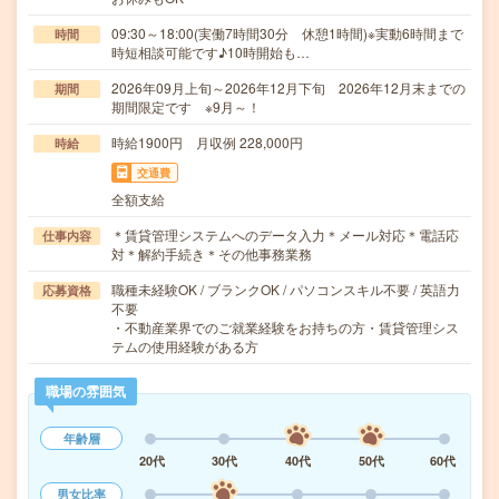
09:30～18:00(実働7時間30分 休憩1時間)※実動6時間まで
時間
時短相談可能です♪10時開始も…
2026年09月上旬～2026年12月下旬 2026年12月末までの
期間
期間限定です ※9月～！
時給1900円 月収例 228,000円
時給
交通費
全額支給
＊賃貸管理システムへのデータ入力＊メール対応＊電話応
仕事内容
対＊解約手続き＊その他事務業務
職種未経験OK / ブランクOK / パソコンスキル不要 / 英語力
応募資格
不要
・不動産業界でのご就業経験をお持ちの方・賃貸管理シス
テムの使用経験がある方
職場の雰囲気
年齢層
20代
30代
40代
50代
60代
男女比率