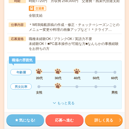
時給1720円 月収例 258,000円 交通費・残業代別途支給
時給
交通費
全額支給
＊WEB掲載原稿の作成・修正・チェック⇒シーズンごとの
仕事内容
メニュー変更や料理の画像アップなど！＊クライア…
職種未経験OK / ブランクOK / 英語力不要
応募資格
未経験OK！■PC基本操作が可能な方■なんらかの事務経験
をお持ちの方
職場の雰囲気
年齢層
20代
30代
40代
50代
60代
男女比率
女性
男性
もっと見る
気になる!
応募へ進む
詳しく見る