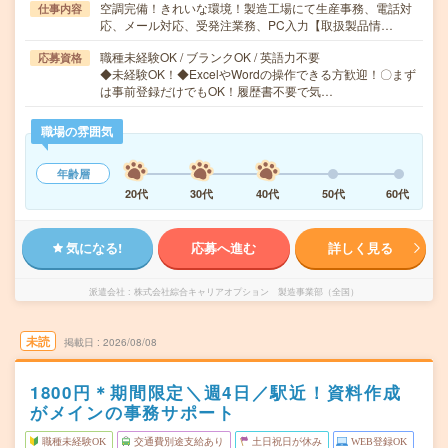
空調完備！きれいな環境！製造工場にて生産事務、電話対
仕事内容
応、メール対応、受発注業務、PC入力【取扱製品情…
職種未経験OK / ブランクOK / 英語力不要
応募資格
◆未経験OK！◆ExcelやWordの操作できる方歓迎！〇まず
は事前登録だけでもOK！履歴書不要で気…
職場の雰囲気
年齢層
20代
30代
40代
50代
60代
気になる!
応募へ進む
詳しく見る
派遣会社
株式会社綜合キャリアオプション 製造事業部（全国）
未読
掲載日
2026/08/08
1800円＊期間限定＼週4日／駅近！資料作成
がメインの事務サポート
職種未経験OK
交通費別途支給あり
土日祝日が休み
WEB登録OK