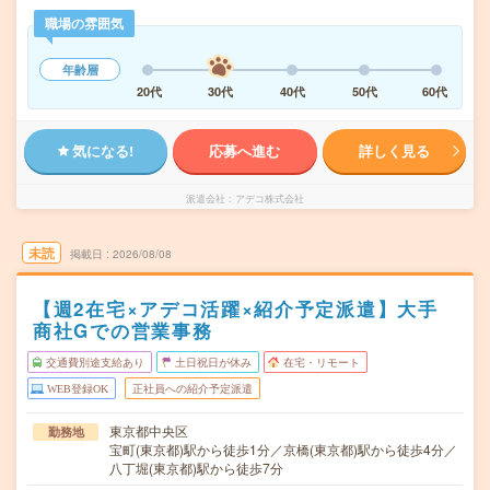
職場の雰囲気
年齢層
20代
30代
40代
50代
60代
気になる!
応募へ進む
詳しく見る
派遣会社
アデコ株式会社
未読
掲載日
2026/08/08
【週2在宅×アデコ活躍×紹介予定派遣】大手
商社Gでの営業事務
交通費別途支給あり
土日祝日が休み
在宅・リモート
WEB登録OK
正社員への紹介予定派遣
東京都中央区
勤務地
宝町(東京都)駅から徒歩1分／京橋(東京都)駅から徒歩4分／
八丁堀(東京都)駅から徒歩7分