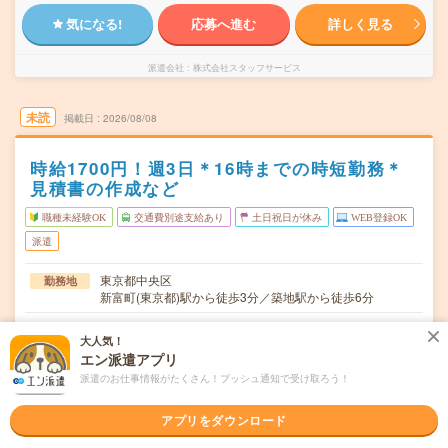
気になる!
応募へ進む
詳しく見る
派遣会社
株式会社スタッフサービス
未読
掲載日
2026/08/08
時給1700円！週3日＊16時までの時短勤務＊
見積書の作成など
職種未経験OK
交通費別途支給あり
土日祝日が休み
WEB登録OK
派遣
東京都中央区
勤務地
新富町(東京都)駅から徒歩3分／築地駅から徒歩6分
月・水・金 ※週3日勤務。表記曜日は一例。※週5日勤務も
曜日頻度
大人気！
相談可能です。
エン派遣アプリ
10:00～16:00 ※休憩は60分。※9時～18時の勤務も相談可
時間
派遣のお仕事情報がたくさん！プッシュ通知で受け取ろう！
能です。
アプリをダウンロード
【急募】即日～長期 ※開始日はご相談可能です！ ※8月
期間
～！