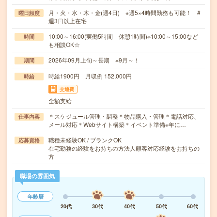
月・火・水・木・金(週4日) ※週5×4時間勤務も可能！ #
曜日頻度
週3日以上在宅
10:00～16:00(実働5時間 休憩1時間)※10:00～15:00など
時間
も相談OK☆
2026年09月上旬～長期 ※9月～！
期間
時給1900円 月収例 152,000円
時給
交通費
全額支給
＊スケジュール管理・調整＊物品購入・管理＊電話対応、
仕事内容
メール対応＊Webサイト構築＊イベント準備※年に…
職種未経験OK / ブランクOK
応募資格
在宅勤務の経験をお持ちの方法人顧客対応経験をお持ちの
方
職場の雰囲気
年齢層
20代
30代
40代
50代
60代