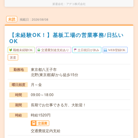
派遣会社
アデコ株式会社
未読
掲載日
2026/08/08
【未経験OK！】基板工場の営業事務/日払い
OK
職種未経験OK
交通費別途支給あり
土日祝日が休み
WEB登録OK
派遣
東京都八王子市
勤務地
北野(東京都)駅から徒歩15分
月～金
曜日頻度
09:00～18:00
時間
長期でお仕事できる方、大歓迎！
期間
時給1520円
時給
交通費
交通費規定内支給