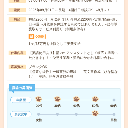
09:00-17:00（休憩55分）実働7時間05分（残業少なめ！）
時間
2026年09月01日～長期 ※開始日相談OK ※9月～！
期間
時給2200円 月収例 31万円 時給2200円×実働7h5m×週5
時給
日×4週 ※月収例を保証するものではありません。※給与即
受取りサービス利用可（利用条件有）
交通費
1ヶ月3万円を上限として実費支給
【英語使用あり】部内のアシスタントとして幅広く担当い
仕事内容
ただきます！・受発注業務・契約にかかわる問い合わ…
ブランクOK
応募資格
【必要な経験】一般事務の経験 英文書作成（ひな型な
し）、英語、語学系資格全般
職場の雰囲気
年齢層
20代
30代
40代
50代
60代
男女比率
女性
男性