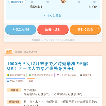
職場の様子
活気がある
しずか
もっと見る
気になる!
応募へ進む
詳しく見る
派遣会社
パーソルテンプスタッフ株式会社
未読
掲載日
2026/08/08
1900円＊＼12月末まで／時短勤務の相談
OK！データ入力など事務をお任せ
職種未経験OK
交通費別途支給あり
土日祝日が休み
残業なし
WEB登録OK
派遣
東京都港区
勤務地
外苑前駅から徒歩2分／乃木坂駅から徒歩16分
月・火・水・木・金(週4日) ※曜日不問または曜日固定の
曜日頻度
お休みもOK