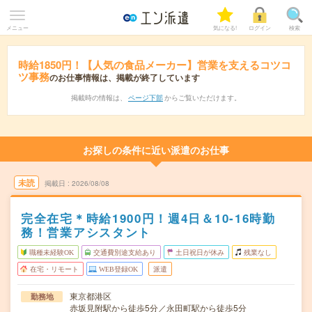
メニュー
気になる!
ログイン
検索
時給1850円！【人気の食品メーカー】営業を支えるコツコ
ツ事務
のお仕事情報は、掲載が終了しています
掲載時の情報は、
ページ下部
からご覧いただけます。
お探しの条件に近い派遣のお仕事
未読
掲載日
2026/08/08
完全在宅＊時給1900円！週4日＆10-16時勤
務！営業アシスタント
職種未経験OK
交通費別途支給あり
土日祝日が休み
残業なし
在宅・リモート
WEB登録OK
派遣
東京都港区
勤務地
赤坂見附駅から徒歩5分／永田町駅から徒歩5分