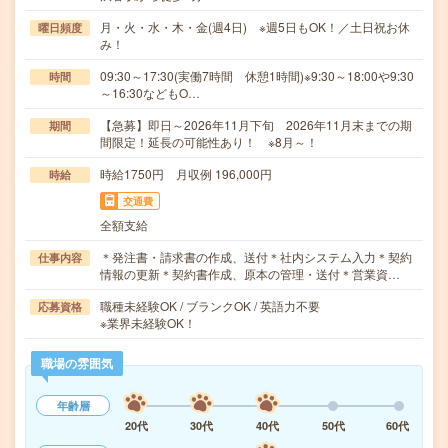
月・火・水・木・金(週4日) ※週5日もOK！／土日祝お休
曜日頻度
み！
09:30～17:30(実働7時間 休憩1時間)※9:30～18:00や9:30
時間
～16:30などもO…
【急募】即日～2026年11月下旬 2026年11月末までの期
期間
間限定！延長の可能性あり！ ※8月～！
時給1750円 月収例 196,000円
時給
交通費
全額支給
＊発注書・請求書の作成、送付＊社内システム入力＊契約
仕事内容
情報の更新＊契約書作成、原本の管理・送付＊営業資…
職種未経験OK / ブランクOK / 英語力不要
応募資格
※業界未経験OK！
職場の雰囲気
年齢層
20代
30代
40代
50代
60代