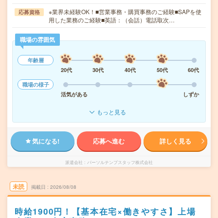
※業界未経験OK！■営業事務・購買事務のご経験■SAPを使
応募資格
用した業務のご経験■英語：（会話）電話取次…
職場の雰囲気
年齢層
20代
30代
40代
50代
60代
職場の様子
活気がある
しずか
もっと見る
気になる!
応募へ進む
詳しく見る
派遣会社
パーソルテンプスタッフ株式会社
未読
掲載日
2026/08/08
時給1900円！【基本在宅×働きやすさ】上場