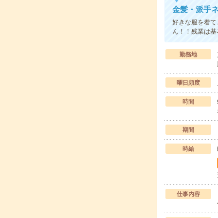
金髪・派手ネ
好きな服を着て
ん！！残業は基
勤務地
曜日頻度
時間
期間
時給
仕事内容