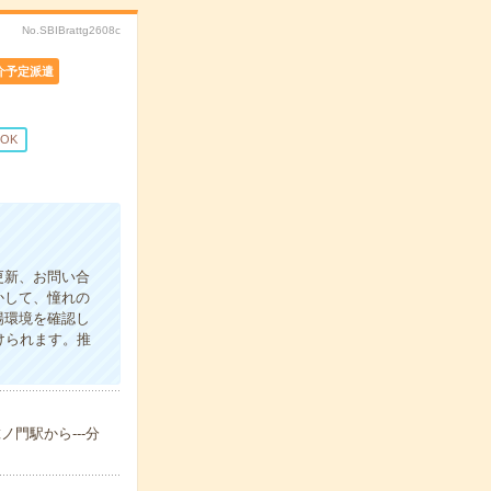
No.SBIBrattg2608c
介予定派遣
OK
更新、お問い合
かして、憧れの
場環境を確認し
けられます。推
ノ門駅から---分