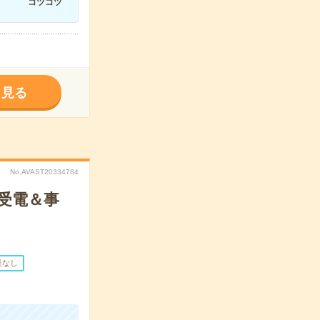
コツコツ
く見る
No.AVAST20334784
受電＆事
業なし