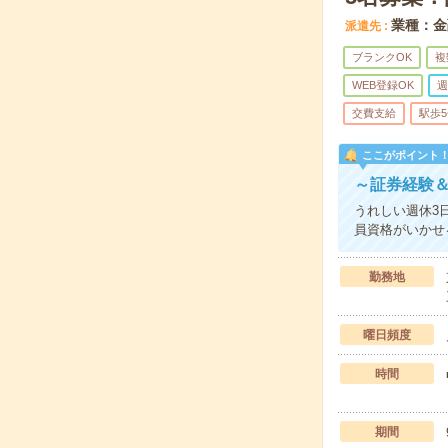
業種：金
派遣先
ブランクOK
複
WEB登録OK
週
交費支給
駅歩
ここがポイント
～証券経験＆
うれしい週休3
員資格がいかせ
勤務地
曜日頻度
時間
期間