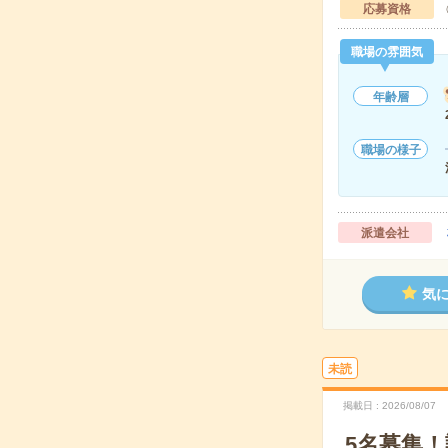
応募資格
職場の雰囲気
年齢層
職場の様子
派遣会社
気
未読
掲載日
2026/08/07
5名募集！