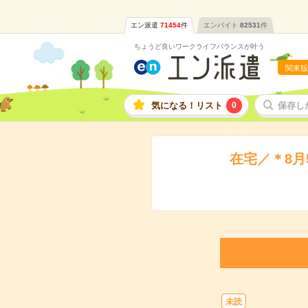
エン派遣
71454
件
エンバイト
82531
件
ちょうど良いワークライフバランスが叶う
関東版
気になる！リスト
0
保存し
在宅／＊8
未読