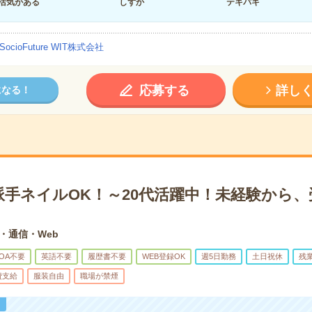
活気がある
しずか
テキパキ
SocioFuture WIT株式会社
応募する
詳し
になる！
派手ネイルOK！～20代活躍中！未経験から、
T・通信・Web
OA不要
英語不要
履歴書不要
WEB登録OK
週5日勤務
土日祝休
残
費支給
服装自由
職場が禁煙
！