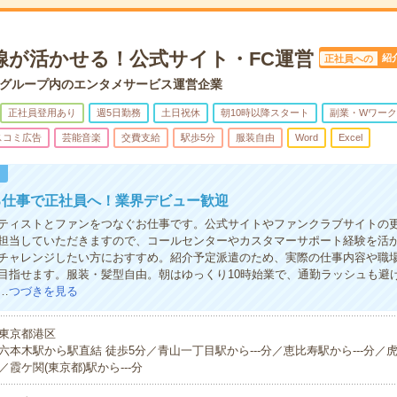
線が活かせる！公式サイト・FC運営
紹
正社員への
グループ内のエンタメサービス運営企業
正社員登用あり
週5日勤務
土日祝休
朝10時以降スタート
副業・Wワーク
スコミ広告
芸能音楽
交費支給
駅歩5分
服装自由
Word
Excel
！
る仕事で正社員へ！業界デビュー歓迎
ティストとファンをつなぐお仕事です。公式サイトやファンクラブサイトの
担当していただきますので、コールセンターやカスタマーサポート経験を活
チャレンジしたい方におすすめ。紹介予定派遣のため、実際の仕事内容や職
目指せます。服装・髪型自由。朝はゆっくり10時始業で、通勤ラッシュも避
…
つづきを見る
東京都港区
六本木駅から駅直結 徒歩5分／青山一丁目駅から---分／恵比寿駅から---分／虎
／霞ケ関(東京都)駅から---分