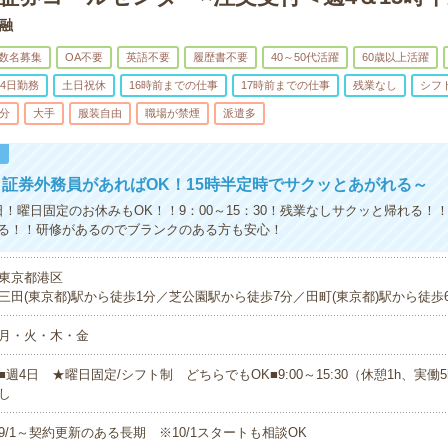
融
数名募集
OA不要
英語不要
履歴書不要
40～50代活躍
60歳以上活躍
4日勤務
土日祝休
16時前までの仕事
17時前までの仕事
残業なし
シフ
5分
大手
服装自由
職場が禁煙
派遣多
！
証券外務員があればOK！15時半定時でサクッとあがれる～
日！曜日固定のお休みもOK！！9：00～15：30！残業なしサクッと帰れる！
る！！研修があるのでブランクのある方も安心！
東京都港区
三田(東京都)駅から徒歩1分／芝公園駅から徒歩7分／田町(東京都)駅から徒歩
月・火・木・金
■週4日 ★曜日固定/シフト制 どちらでもOK■9:00～15:30（休憩1h、実働
し
9/1～契約更新のある長期 ※10/1スタートも相談OK