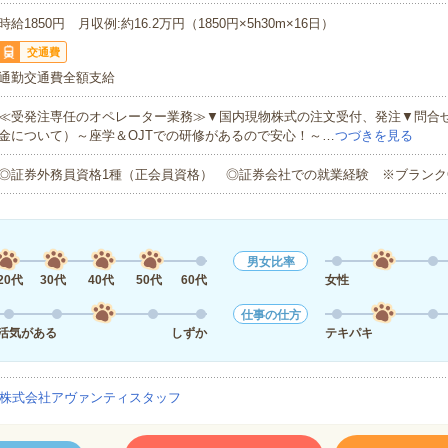
時給1850円 月収例:約16.2万円（1850円×5h30m×16日）
交通費
通勤交通費全額支給
≪受発注専任のオペレーター業務≫▼国内現物株式の注文受付、発注▼問合せ
金について）～座学＆OJTでの研修があるので安心！～…
つづきを見る
◎証券外務員資格1種（正会員資格） ◎証券会社での就業経験 ※ブランク
男女比率
20代
30代
40代
50代
60代
女性
仕事の仕方
活気がある
しずか
テキパキ
株式会社アヴァンティスタッフ