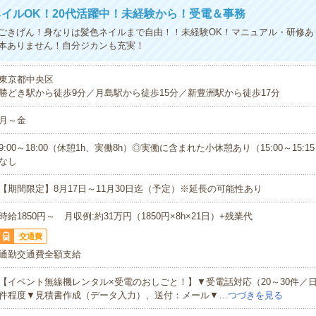
イルOK！20代活躍中！未経験から！受電＆事務
ごきげん！身なりは髪色ネイルまで自由！！未経験OK！マニュアル・研修あ
本ありません！自分ジカンも充実！
東京都中央区
勝どき駅から徒歩9分／月島駅から徒歩15分／新豊洲駅から徒歩17分
月～金
9:00～18:00（休憩1h、実働8h）◎実働に含まれた小休憩あり（15:00～15:
なし
【期間限定】8月17日～11月30日迄（予定）※延長の可能性あり
時給1850円～ 月収例:約31万円（1850円×8h×21日）+残業代
交通費
通勤交通費全額支給
【イベント無線機レンタル×受電のおしごと！】▼受電話対応（20～30件／日
件程度▼見積書作成（データ入力）、送付：メール▼…
つづきを見る