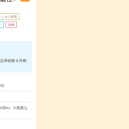
しゅふ歓迎
ト
金融
！証券経験＆外務
6分
5h30m）※残業な