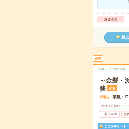
派遣会社
気
未読
掲載日
2026/08/07
～金髪・
務
派遣
業種：I
派遣先
職種未経験OK
IT通信Web
交
ここがポイント