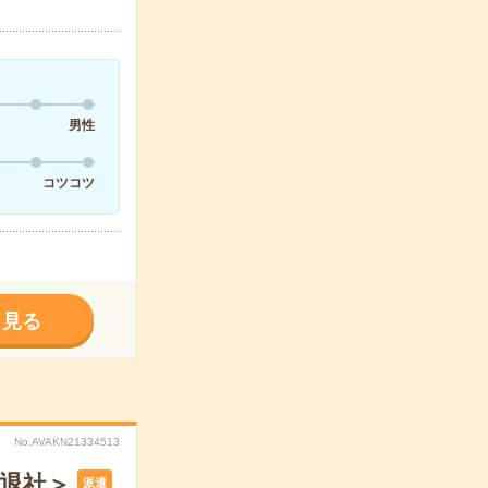
男性
コツコツ
く見る
No.AVAKN21334513
半退社＞
派遣