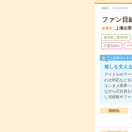
掲載日
2026/08/07
ファン目
上場企業
派遣先
既卒第二新卒OK
IT通信Web
マ
ここがポイント
推しを支え
アイドルやアー
わせ対応などを
エンタメ業界へ
ながら正社員を
し活経験やファ
勤務地