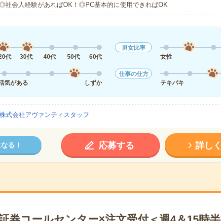
◎社会人経験があればOK！◎PC基本的に使用できればOK
男女比率
20代
30代
40代
50代
60代
女性
仕事の仕方
活気がある
しずか
テキパキ
株式会社アヴァンティスタッフ
応募する
詳し
になる！
証券コールセンター×注文受付＜週4＆15時