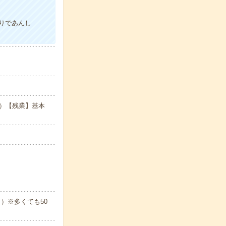
りであんし
15）【残業】基本
）※多くても50