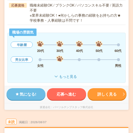
職種未経験OK / ブランクOK / パソコンスキル不要 / 英語力
応募資格
不要
※業界未経験OK！●何かしらの事務の経験をお持ちの方★
学校事務・人事経験は不問です！
職場の雰囲気
年齢層
20代
30代
40代
50代
60代
男女比率
女性
男性
もっと見る
気になる!
応募へ進む
詳しく見る
派遣会社
パーソルテンプスタッフ株式会社
未読
掲載日
2026/08/07