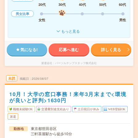
20代
30代
40代
50代
60代
男女比率
女性
男性
もっと見る
気になる!
応募へ進む
詳しく見る
派遣会社
パーソルテンプスタッフ株式会社
未読
掲載日
2026/08/07
10月！大学の窓口事務！来年3月末まで<環境
が良いと評判>1630円
職種未経験OK
交通費別途支給あり
土日祝日が休み
WEB登録OK
派遣
東京都世田谷区
勤務地
三軒茶屋駅から徒歩10分