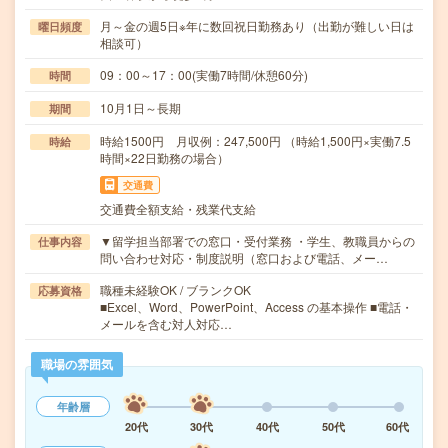
月～金の週5日※年に数回祝日勤務あり（出勤が難しい日は
曜日頻度
相談可）
09：00～17：00(実働7時間/休憩60分)
時間
10月1日～長期
期間
時給1500円 月収例：247,500円 （時給1,500円×実働7.5
時給
時間×22日勤務の場合）
交通費
交通費全額支給・残業代支給
▼留学担当部署での窓口・受付業務 ・学生、教職員からの
仕事内容
問い合わせ対応・制度説明（窓口および電話、メー…
職種未経験OK / ブランクOK
応募資格
■Excel、Word、PowerPoint、Access の基本操作 ■電話・
メールを含む対人対応…
職場の雰囲気
年齢層
20代
30代
40代
50代
60代