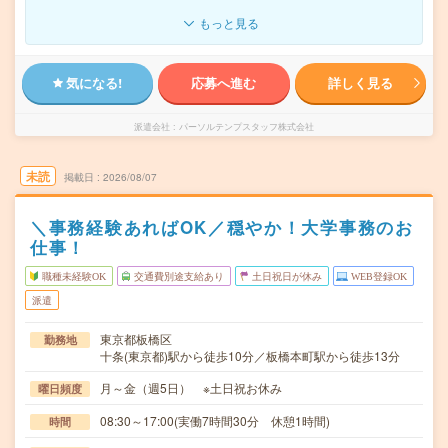
もっと見る
気になる!
応募へ進む
詳しく見る
派遣会社
パーソルテンプスタッフ株式会社
未読
掲載日
2026/08/07
＼事務経験あればOK／穏やか！大学事務のお
仕事！
職種未経験OK
交通費別途支給あり
土日祝日が休み
WEB登録OK
派遣
東京都板橋区
勤務地
十条(東京都)駅から徒歩10分／板橋本町駅から徒歩13分
月～金（週5日） ※土日祝お休み
曜日頻度
08:30～17:00(実働7時間30分 休憩1時間)
時間