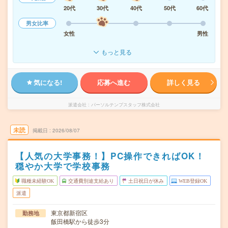
20代
30代
40代
50代
60代
男女比率
女性
男性
もっと見る
気になる!
応募へ進む
詳しく見る
派遣会社
パーソルテンプスタッフ株式会社
未読
掲載日
2026/08/07
【人気の大学事務！】PC操作できればOK！
穏やか大学で学校事務
職種未経験OK
交通費別途支給あり
土日祝日が休み
WEB登録OK
派遣
東京都新宿区
勤務地
飯田橋駅から徒歩3分