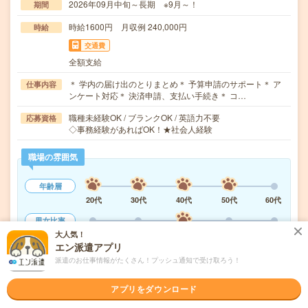
2026年09月中旬～長期 ※9月～！
期間
時給1600円 月収例 240,000円
時給
交通費
全額支給
＊ 学内の届け出のとりまとめ＊ 予算申請のサポート＊ ア
仕事内容
ンケート対応＊ 決済申請、支払い手続き＊ コ…
職種未経験OK / ブランクOK / 英語力不要
応募資格
◇事務経験があればOK！★社会人経験
職場の雰囲気
年齢層
20代
30代
40代
50代
60代
男女比率
大人気！
女性
男性
エン派遣アプリ
もっと見る
派遣のお仕事情報がたくさん！プッシュ通知で受け取ろう！
アプリをダウンロード
気になる!
応募へ進む
詳しく見る