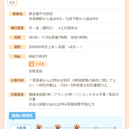
派遣
東京都千代田区
勤務地
水道橋駅から徒歩4分／九段下駅から徒歩6分
月～金（週5日） ※土日祝休み
曜日頻度
09:30～17:30(実働7時間 休憩1時間)
時間
2026年09月上旬～長期 ※9月～！
期間
時給1550円
時給
交通費
全額支給
＊受講者からの問合せ対応（WEB授業の操作に関してな
仕事内容
ど）⇒対応件数は、1日3～5件程度＆対応履歴の入…
職種未経験OK / ブランクOK / パソコンスキル不要 / 英語力
応募資格
不要
社会人経験があればOK♪長期就業可能な方
職場の雰囲気
年齢層