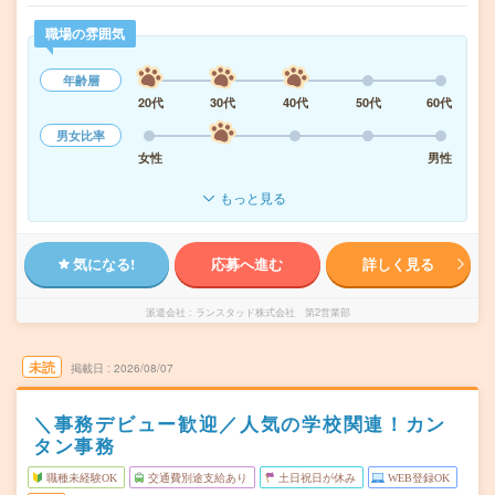
職場の雰囲気
年齢層
20代
30代
40代
50代
60代
男女比率
女性
男性
もっと見る
気になる!
応募へ進む
詳しく見る
派遣会社
ランスタッド株式会社 第2営業部
未読
掲載日
2026/08/07
＼事務デビュー歓迎／人気の学校関連！カン
タン事務
職種未経験OK
交通費別途支給あり
土日祝日が休み
WEB登録OK