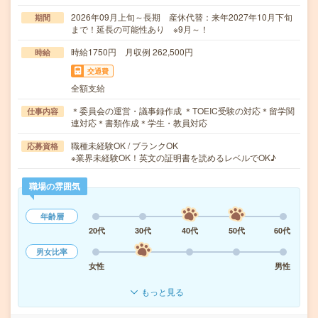
2026年09月上旬～長期 産休代替：来年2027年10月下旬
期間
まで！延長の可能性あり ※9月～！
時給1750円 月収例 262,500円
時給
交通費
全額支給
＊委員会の運営・議事録作成 ＊TOEIC受験の対応＊留学関
仕事内容
連対応＊書類作成＊学生・教員対応
職種未経験OK / ブランクOK
応募資格
※業界未経験OK！英文の証明書を読めるレベルでOK♪
職場の雰囲気
年齢層
20代
30代
40代
50代
60代
男女比率
女性
男性
もっと見る