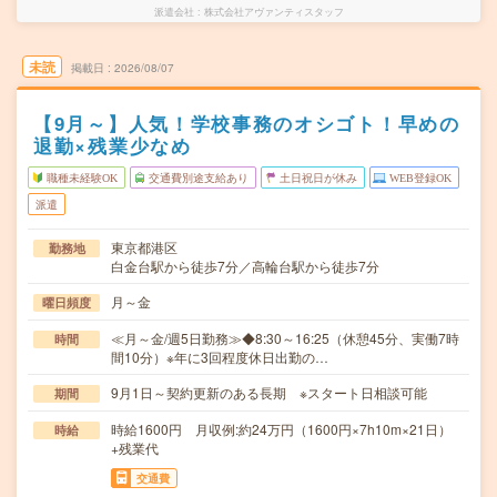
派遣会社
株式会社アヴァンティスタッフ
未読
掲載日
2026/08/07
【9月～】人気！学校事務のオシゴト！早めの
退勤×残業少なめ
職種未経験OK
交通費別途支給あり
土日祝日が休み
WEB登録OK
派遣
東京都港区
勤務地
白金台駅から徒歩7分／高輪台駅から徒歩7分
月～金
曜日頻度
≪月～金/週5日勤務≫◆8:30～16:25（休憩45分、実働7時
時間
間10分）※年に3回程度休日出勤の…
9月1日～契約更新のある長期 ※スタート日相談可能
期間
時給1600円 月収例:約24万円（1600円×7h10m×21日）
時給
+残業代
交通費