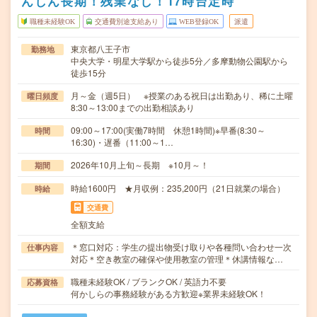
んしん長期！残業なし！17時台定時
職種未経験OK
交通費別途支給あり
WEB登録OK
派遣
東京都八王子市
勤務地
中央大学・明星大学駅から徒歩5分／多摩動物公園駅から
徒歩15分
月～金（週5日） ※授業のある祝日は出勤あり、稀に土曜
曜日頻度
8:30～13:00までの出勤相談あり
09:00～17:00(実働7時間 休憩1時間)※早番(8:30～
時間
16:30)・遅番（11:00～1…
2026年10月上旬～長期 ※10月～！
期間
時給1600円 ★月収例：235,200円（21日就業の場合）
時給
交通費
全額支給
＊窓口対応：学生の提出物受け取りや各種問い合わせ一次
仕事内容
対応＊空き教室の確保や使用教室の管理＊休講情報な…
職種未経験OK / ブランクOK / 英語力不要
応募資格
何かしらの事務経験がある方歓迎※業界未経験OK！