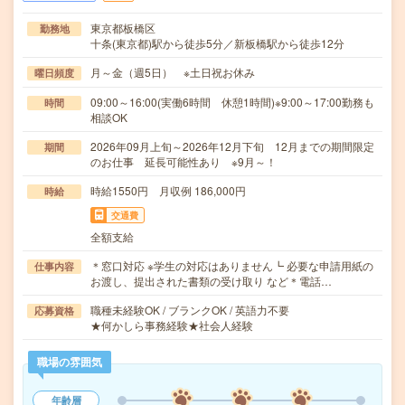
東京都板橋区
勤務地
十条(東京都)駅から徒歩5分／新板橋駅から徒歩12分
月～金（週5日） ※土日祝お休み
曜日頻度
09:00～16:00(実働6時間 休憩1時間)※9:00～17:00勤務も
時間
相談OK
2026年09月上旬～2026年12月下旬 12月までの期間限定
期間
のお仕事 延長可能性あり ※9月～！
時給1550円 月収例 186,000円
時給
交通費
全額支給
＊窓口対応 ※学生の対応はありません┗ 必要な申請用紙の
仕事内容
お渡し、提出された書類の受け取り など＊電話…
職種未経験OK / ブランクOK / 英語力不要
応募資格
★何かしら事務経験★社会人経験
職場の雰囲気
年齢層