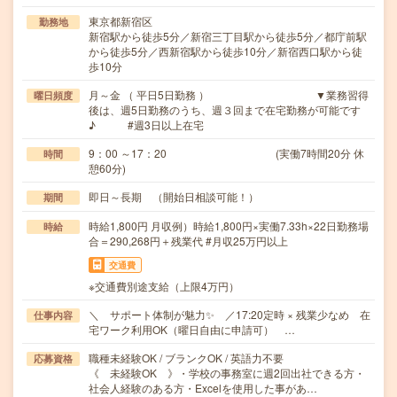
東京都新宿区
勤務地
新宿駅から徒歩5分／新宿三丁目駅から徒歩5分／都庁前駅
から徒歩5分／西新宿駅から徒歩10分／新宿西口駅から徒
歩10分
月～金 （ 平日5日勤務 ） ▼業務習得
曜日頻度
後は、週5日勤務のうち、週３回まで在宅勤務が可能です
♪ #週3日以上在宅
9：00 ～17：20 (実働7時間20分 休
時間
憩60分)
即日～長期 （開始日相談可能！）
期間
時給1,800円 月収例）時給1,800円×実働7.33h×22日勤務場
時給
合＝290,268円＋残業代 #月収25万円以上
交通費
※交通費別途支給（上限4万円）
＼ サポート体制が魅力✨ ／17:20定時 × 残業少なめ 在
仕事内容
宅ワーク利用OK（曜日自由に申請可） …
職種未経験OK / ブランクOK / 英語力不要
応募資格
《 未経験OK 》・学校の事務室に週2回出社できる方・
社会人経験のある方・Excelを使用した事があ…