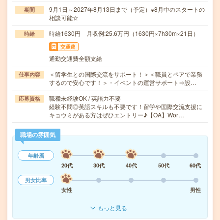
9月1日～2027年8月13日まで（予定）※8月中のスタートの
期間
相談可能☆
時給1630円 月収例:25.6万円（1630円×7h30m×21日）
時給
交通費
通勤交通費全額支給
＜留学生との国際交流をサポート！＞＜職員とペアで業務
仕事内容
するので安心です！＞・イベントの運営サポート⇒設…
職種未経験OK / 英語力不要
応募資格
経験不問◎英語スキルも不要です！留学や国際交流支援に
キョウミがある方はぜひエントリー♪【OA】Wor…
職場の雰囲気
年齢層
20代
30代
40代
50代
60代
男女比率
女性
男性
もっと見る