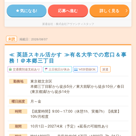
気になる!
応募へ進む
詳しく見る
派遣会社
株式会社アヴァンティスタッフ
未読
掲載日
2026/08/07
≪ 英語スキル活かす ≫有名大学での窓口＆事
務！＠本郷三丁目
交通費別途支給あり
土日祝日が休み
WEB登録OK
派遣
東京都文京区
勤務地
本郷三丁目駅から徒歩5分／東大前駅から徒歩10分／春日
(東京都)駅から徒歩14分
月～金
曜日頻度
【就業時間】9:00～17:00（休憩1h、実働7h）【残業】
時間
10h/月程度
10月1日～2027/4末（予定）※延長の可能性あり
期間
時給1800円～ 月収例:約26.4万円（1800円×7h×21日）