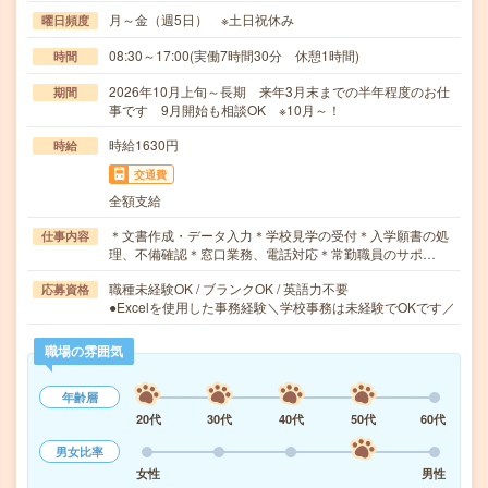
月～金（週5日） ※土日祝休み
曜日頻度
08:30～17:00(実働7時間30分 休憩1時間)
時間
2026年10月上旬～長期 来年3月末までの半年程度のお仕
期間
事です 9月開始も相談OK ※10月～！
時給1630円
時給
交通費
全額支給
＊文書作成・データ入力＊学校見学の受付＊入学願書の処
仕事内容
理、不備確認＊窓口業務、電話対応＊常勤職員のサポ…
職種未経験OK / ブランクOK / 英語力不要
応募資格
●Excelを使用した事務経験＼学校事務は未経験でOKです／
職場の雰囲気
年齢層
20代
30代
40代
50代
60代
男女比率
女性
男性