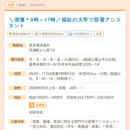
未読
掲載日
2026/08/07
＼清瀬＊9時～17時／福祉の大学で部署アシス
タント
職種未経験OK
交通費別途支給あり
WEB登録OK
派遣
東京都清瀬市
勤務地
清瀬駅から車7分
月・火・水・木・金・土(週5日) ※隔週土曜は半日出勤。
曜日頻度
夏季休業8/13～8/15,年末年始休業12/29～1/4
09:00～17:00(実働7時間15分 休憩45分)※＜土曜＞隔週出
時間
社、9：00～12：30勤務で…
2026年09月上旬～長期 ※9月～！
期間
時給1550円～1600円 月収例 224,750円～232,000円
時給
交通費
全額支給
～授業、履修、実習に関する部門での部署アシスタント～
仕事内容
＊窓口対応、電話対応（学生・教職員・来客）＊実習…