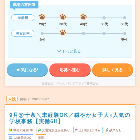
職場の雰囲気
年齢層
20代
30代
40代
50代
60代
男女比率
女性
男性
もっと見る
気になる!
応募へ進む
詳しく見る
派遣会社
パーソルテンプスタッフ株式会社
未読
掲載日
2026/08/07
9月@十条＼未経験OK／穏やか女子大×人気の
学校事務【実働6H】
職種未経験OK
交通費別途支給あり
土日祝日が休み
残業なし
WEB登録OK
派遣