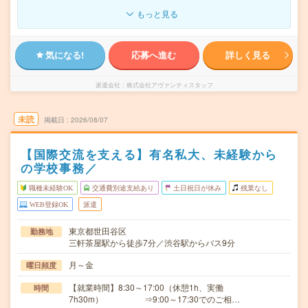
もっと見る
気になる!
応募へ進む
詳しく見る
派遣会社
株式会社アヴァンティスタッフ
未読
掲載日
2026/08/07
【国際交流を支える】有名私大、未経験から
の学校事務／
職種未経験OK
交通費別途支給あり
土日祝日が休み
残業なし
WEB登録OK
派遣
東京都世田谷区
勤務地
三軒茶屋駅から徒歩7分／渋谷駅からバス9分
月～金
曜日頻度
【就業時間】8:30～17:00（休憩1h、実働
時間
7h30m） ⇒9:00～17:30でのご相…