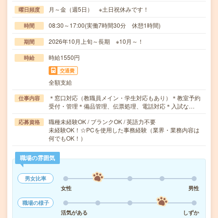
月～金（週5日） ※土日祝休みです！
曜日頻度
08:30～17:00(実働7時間30分 休憩1時間)
時間
2026年10月上旬～長期 ※10月～！
期間
時給1550円
時給
交通費
全額支給
＊窓口対応（教職員メイン・学生対応もあり）＊教室予約
仕事内容
受付・管理＊備品管理、伝票処理、電話対応＊入試な…
職種未経験OK / ブランクOK / 英語力不要
応募資格
未経験OK！☆PCを使用した事務経験（業界・業務内容は
何でもOK！）
職場の雰囲気
男女比率
女性
男性
職場の様子
活気がある
しずか