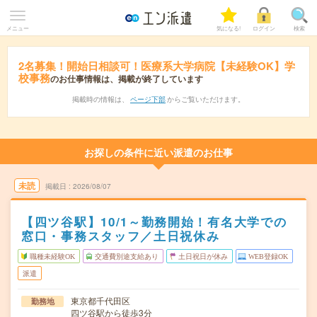
メニュー
気になる!
ログイン
検索
2名募集！開始日相談可！医療系大学病院【未経験OK】学
校事務
のお仕事情報は、掲載が終了しています
掲載時の情報は、
ページ下部
からご覧いただけます。
お探しの条件に近い派遣のお仕事
未読
掲載日
2026/08/07
【四ツ谷駅】10/1～勤務開始！有名大学での
窓口・事務スタッフ／土日祝休み
職種未経験OK
交通費別途支給あり
土日祝日が休み
WEB登録OK
派遣
東京都千代田区
勤務地
四ツ谷駅から徒歩3分