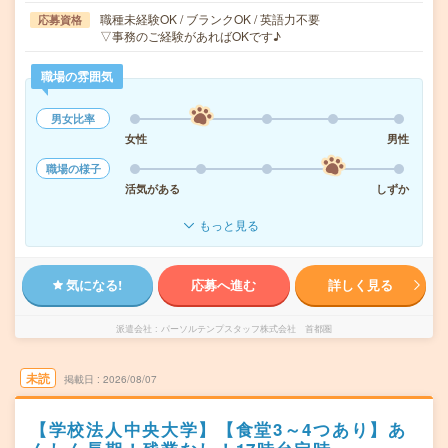
職種未経験OK / ブランクOK / 英語力不要
応募資格
▽事務のご経験があればOKです♪
職場の雰囲気
男女比率
女性
男性
職場の様子
活気がある
しずか
もっと見る
気になる!
応募へ進む
詳しく見る
派遣会社
パーソルテンプスタッフ株式会社 首都圏
未読
掲載日
2026/08/07
【学校法人中央大学】【食堂3～4つあり】あ