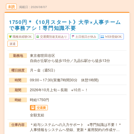
未読
掲載日
2026/08/07
1750円＊《10月スタート》大学×人事チーム
で事務アシ！専門知識不要
職種未経験OK
交通費別途支給あり
土日祝日が休み
WEB登録OK
派遣
東京都世田谷区
勤務地
自由が丘駅から徒歩15分／九品仏駅から徒歩13分
月～金（週5日）
曜日頻度
09:00～17:30(実働7時間30分 休憩1時間)
時間
2026年10月上旬～長期 ※10月～！
期間
時給1750円
時給
交通費
全額支給
＊給与システムへの入力サポート ※専門知識は不要！＊
仕事内容
人事情報をシステムへ登録、更新＊雇用契約の作成サ…