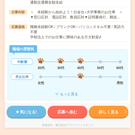
通勤交通費全額支給
＜ 未経験から始めよう！白金台×大学事務のお仕事 ＞
仕事内容
▼窓口応対、電話応対、教員応対▼証明書発行、郵送…
職種未経験OK / ブランクOK / パソコンスキル不要 / 英語力
応募資格
不要
学校法人でのお仕事に興味のある方大歓迎♪
職場の雰囲気
年齢層
20代
30代
40代
50代
60代
男女比率
女性
男性
もっと見る
気になる!
応募へ進む
詳しく見る
派遣会社
株式会社アヴァンティスタッフ