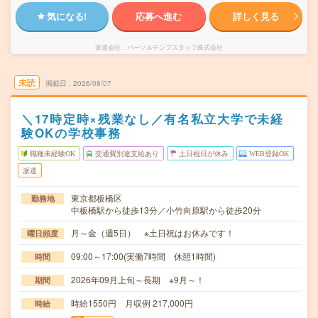
気になる!
応募へ進む
詳しく見る
派遣会社
パーソルテンプスタッフ株式会社
未読
掲載日
2026/08/07
＼17時定時×残業なし／有名私立大学で未経
験OKの学校事務
職種未経験OK
交通費別途支給あり
土日祝日が休み
WEB登録OK
派遣
東京都板橋区
勤務地
中板橋駅から徒歩13分／小竹向原駅から徒歩20分
月～金（週5日） ※土日祝はお休みです！
曜日頻度
09:00～17:00(実働7時間 休憩1時間)
時間
2026年09月上旬～長期 ※9月～！
期間
時給1550円 月収例 217,000円
時給