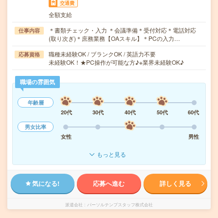
交通費
全額支給
＊書類チェック・入力 ＊会議準備＊受付対応＊電話対応
仕事内容
(取り次ぎ)＊庶務業務【OAスキル】＊PCの入力…
職種未経験OK / ブランクOK / 英語力不要
応募資格
未経験OK！★PC操作が可能な方♪※業界未経験OK♪
職場の雰囲気
年齢層
20代
30代
40代
50代
60代
男女比率
女性
男性
もっと見る
気になる!
応募へ進む
詳しく見る
派遣会社
パーソルテンプスタッフ株式会社