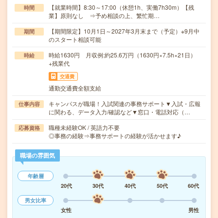
【就業時間】8:30～17:00（休憩1h、実働7h30m）【残
時間
業】原則なし ⇒予め相談の上、繁忙期…
【期間限定】10月1日～2027年3月末まで（予定）※9月中
期間
のスタート相談可能
時給1630円 月収例:約25.6万円（1630円×7.5h×21日）
時給
+残業代
交通費
通勤交通費全額支給
キャンパスが職場！入試関連の事務サポート▼入試・広報
仕事内容
に関わる、データ入力/確認など▼窓口・電話対応（…
職種未経験OK / 英語力不要
応募資格
◎事務の経験⇒事務サポートの経験が活かせます♪
職場の雰囲気
年齢層
20代
30代
40代
50代
60代
男女比率
女性
男性