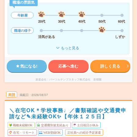
職場の雰囲気
年齢層
20代
30代
40代
50代
60代
職場の様子
活気がある
しずか
もっと見る
気になる!
応募へ進む
詳しく見る
派遣会社
パーソルテンプスタッフ株式会社 首都圏
未読
掲載日
2026/08/07
＼在宅OK＊学校事務♩／書類確認や交通費申
請など✎未経験OK✨【年休１２５日】
職種未経験OK
交通費別途支給あり
土日祝日が休み
在宅・リモート
WEB登録OK
正社員への紹介予定派遣