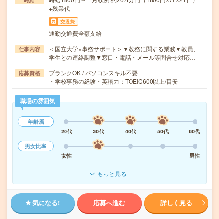
時給
+残業代
交通費
通勤交通費全額支給
＜国立大学×事務サポート＞▼教務に関する業務▼教員、
仕事内容
学生との連絡調整▼窓口・電話・メール等問合せ対応…
ブランクOK / パソコンスキル不要
応募資格
・学校事務の経験・英語力：TOEIC600以上/目安
職場の雰囲気
年齢層
20代
30代
40代
50代
60代
男女比率
女性
男性
もっと見る
気になる!
応募へ進む
詳しく見る