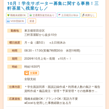
10月！学生サポーター募集に関する事務！三
軒茶屋＼残業なし／
職種未経験OK
交通費別途支給あり
土日祝日が休み
残業なし
WEB登録OK
派遣
東京都世田谷区
勤務地
三軒茶屋駅から徒歩10分
月～金（週5日） ※土日祝休み
曜日頻度
08:30～17:00(実働7時間30分 休憩1時間)
時間
2026年10月上旬～長期 ※10月～！
期間
時給1630円
時給
交通費
全額支給
＊学生面談同席・面談記録作成＊利用者人数の集計＊報告
仕事内容
資料作成＊備品発注・管理＊予算管理＊その他事務サ…
職種未経験OK / ブランクOK / 英語力不要
応募資格
●Excelを使用した事務経験がある方