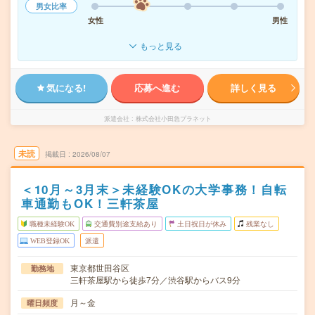
男女比率
女性
男性
もっと見る
気になる!
応募へ進む
詳しく見る
派遣会社
株式会社小田急プラネット
未読
掲載日
2026/08/07
＜10月～3月末＞未経験OKの大学事務！自転
車通勤もOK！三軒茶屋
職種未経験OK
交通費別途支給あり
土日祝日が休み
残業なし
WEB登録OK
派遣
東京都世田谷区
勤務地
三軒茶屋駅から徒歩7分／渋谷駅からバス9分
月～金
曜日頻度