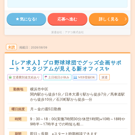
気になる!
応募へ進む
詳しく見る
派遣会社
アデコ株式会社
未読
掲載日
2026/08/09
【レア求人】プロ野球球団でグッズ企画サポ
ート＊スタジアムが見える新オフィス✨
交通費別途支給あり
土日祝日が休み
WEB登録OK
派遣
横浜市中区
勤務地
関内駅から徒歩1分／日本大通り駅から徒歩7分／馬車道駅
から徒歩10分／石川町駅から徒歩---分
月～金の週5日勤務
曜日頻度
9：30～18：00(実働7時間30分/休憩1時間)※10時～18時や
時間
9時半～17時半までの時短も相…
即日～長期 ※スタート時期相談できます
期間