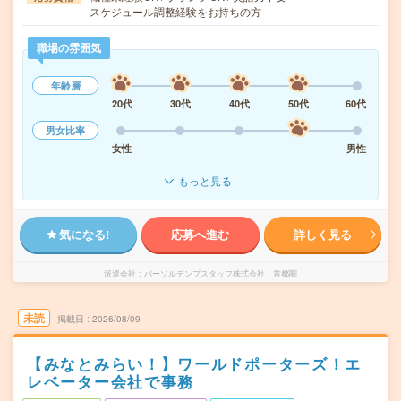
スケジュール調整経験をお持ちの方
職場の雰囲気
年齢層
20代
30代
40代
50代
60代
男女比率
女性
男性
もっと見る
気になる!
応募へ進む
詳しく見る
派遣会社
パーソルテンプスタッフ株式会社 首都圏
未読
掲載日
2026/08/09
【みなとみらい！】ワールドポーターズ！エ
レベーター会社で事務