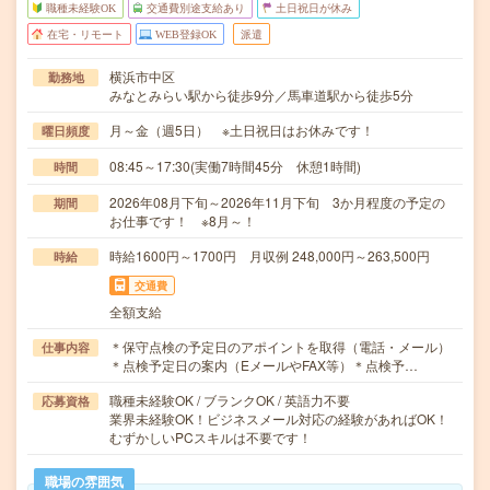
職種未経験OK
交通費別途支給あり
土日祝日が休み
在宅・リモート
WEB登録OK
派遣
横浜市中区
勤務地
みなとみらい駅から徒歩9分／馬車道駅から徒歩5分
月～金（週5日） ※土日祝日はお休みです！
曜日頻度
08:45～17:30(実働7時間45分 休憩1時間)
時間
2026年08月下旬～2026年11月下旬 3か月程度の予定の
期間
お仕事です！ ※8月～！
時給1600円～1700円 月収例 248,000円～263,500円
時給
交通費
全額支給
＊保守点検の予定日のアポイントを取得（電話・メール）
仕事内容
＊点検予定日の案内（EメールやFAX等）＊点検予…
職種未経験OK / ブランクOK / 英語力不要
応募資格
業界未経験OK！ビジネスメール対応の経験があればOK！
むずかしいPCスキルは不要です！
職場の雰囲気