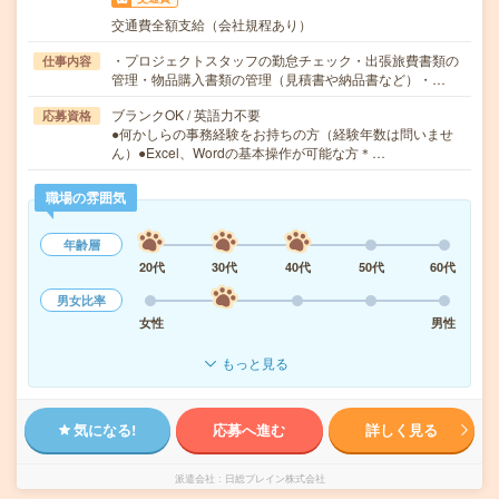
交通費全額支給（会社規程あり）
・プロジェクトスタッフの勤怠チェック・出張旅費書類の
仕事内容
管理・物品購入書類の管理（見積書や納品書など）・…
ブランクOK / 英語力不要
応募資格
●何かしらの事務経験をお持ちの方（経験年数は問いませ
ん）●Excel、Wordの基本操作が可能な方＊…
職場の雰囲気
年齢層
20代
30代
40代
50代
60代
男女比率
女性
男性
もっと見る
気になる!
応募へ進む
詳しく見る
派遣会社
日総ブレイン株式会社