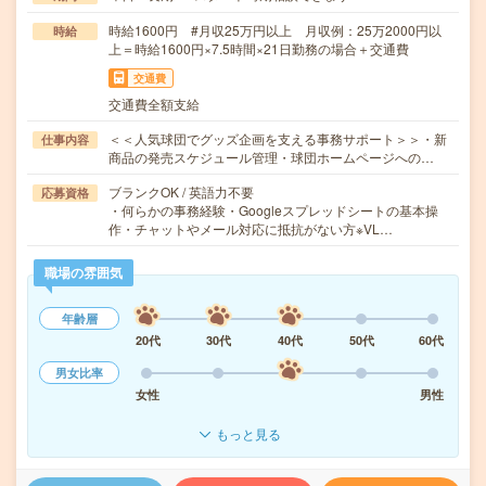
時給1600円 #月収25万円以上 月収例：25万2000円以
時給
上＝時給1600円×7.5時間×21日勤務の場合＋交通費
交通費
交通費全額支給
＜＜人気球団でグッズ企画を支える事務サポート＞＞・新
仕事内容
商品の発売スケジュール管理・球団ホームページへの…
ブランクOK / 英語力不要
応募資格
・何らかの事務経験・Googleスプレッドシートの基本操
作・チャットやメール対応に抵抗がない方※VL…
職場の雰囲気
年齢層
20代
30代
40代
50代
60代
男女比率
女性
男性
もっと見る