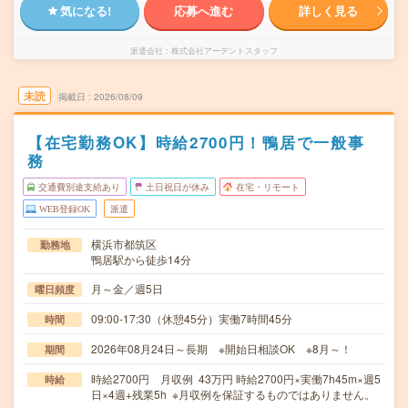
気になる!
応募へ進む
詳しく見る
派遣会社
株式会社アーデントスタッフ
未読
掲載日
2026/08/09
【在宅勤務OK】時給2700円！鴨居で一般事
務
交通費別途支給あり
土日祝日が休み
在宅・リモート
WEB登録OK
派遣
横浜市都筑区
勤務地
鴨居駅から徒歩14分
月～金／週5日
曜日頻度
09:00-17:30（休憩45分）実働7時間45分
時間
2026年08月24日～長期 ※開始日相談OK ※8月～！
期間
時給2700円 月収例 43万円 時給2700円×実働7h45m×週5
時給
日×4週+残業5h ※月収例を保証するものではありません。