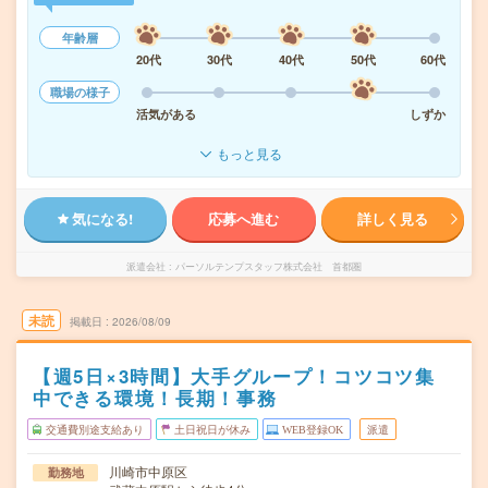
年齢層
20代
30代
40代
50代
60代
職場の様子
活気がある
しずか
もっと見る
気になる!
応募へ進む
詳しく見る
派遣会社
パーソルテンプスタッフ株式会社 首都圏
未読
掲載日
2026/08/09
【週5日×3時間】大手グループ！コツコツ集
中できる環境！長期！事務
交通費別途支給あり
土日祝日が休み
WEB登録OK
派遣
川崎市中原区
勤務地