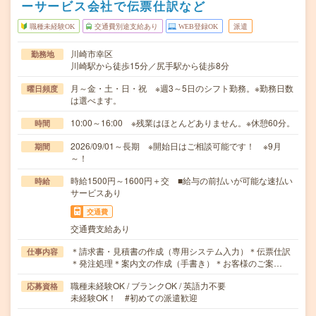
ーサービス会社で伝票仕訳など
職種未経験OK
交通費別途支給あり
WEB登録OK
派遣
川崎市幸区
勤務地
川崎駅から徒歩15分／尻手駅から徒歩8分
月～金・土・日・祝 ※週3～5日のシフト勤務。※勤務日数
曜日頻度
は選べます。
10:00～16:00 ※残業はほとんどありません。※休憩60分。
時間
2026/09/01～長期 ※開始日はご相談可能です！ ※9月
期間
～！
時給1500円～1600円＋交 ■給与の前払いが可能な速払い
時給
サービスあり
交通費
交通費支給あり
＊請求書・見積書の作成（専用システム入力）＊伝票仕訳
仕事内容
＊発注処理＊案内文の作成（手書き）＊お客様のご案…
職種未経験OK / ブランクOK / 英語力不要
応募資格
未経験OK！ #初めての派遣歓迎