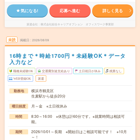
気になる!
応募へ進む
詳しく見る
派遣会社
株式会社綜合キャリアオプション オフィスワーク事業部
未読
掲載日
2026/08/09
16時まで＊時給1700円＊未経験OK＊データ
入力など
職種未経験OK
交通費別途支給あり
土日祝日が休み
残業なし
WEB登録OK
派遣
横浜市鶴見区
勤務地
生麦駅から徒歩20分
月～金 ※土日祝休み
曜日頻度
8:30～16:00 ※休憩は計60分です。※就業時間は相談可
時間
能。
2026/10/01～長期 ※開始日はご相談可能です！ ※10月
期間
～！