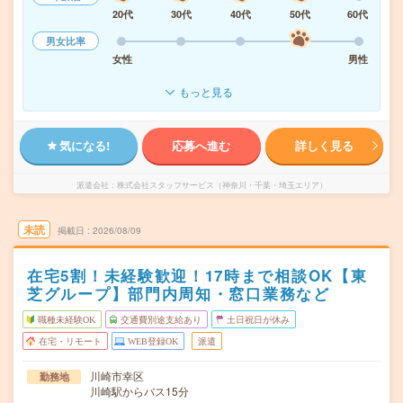
20代
30代
40代
50代
60代
男女比率
女性
男性
もっと見る
気になる!
応募へ進む
詳しく見る
派遣会社
株式会社スタッフサービス（神奈川・千葉・埼玉エリア）
未読
掲載日
2026/08/09
在宅5割！未経験歓迎！17時まで相談OK【東
芝グループ】部門内周知・窓口業務など
職種未経験OK
交通費別途支給あり
土日祝日が休み
在宅・リモート
WEB登録OK
派遣
川崎市幸区
勤務地
川崎駅からバス15分