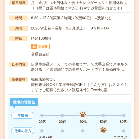
月～金,祝 ※土日休み・会社カレンダーあり・長期休暇あ
曜日頻度
り（祝日は基本勤務ですが、おやすみ希望を出せます）
8:30～17:30(実働:8時間) (休憩60分) ※残業なし
時間
2026/9/上旬～長期（3カ月以上） ★9月～OK！
期間
時給1600円
時給
交通費
交通費支給
自動車部品メーカーでの事務です。＼大手企業でスキルを
仕事内容
磨ける！／購買部門での事務サポートです！単価確認…
職種未経験OK
応募資格
職種未経験OK！業界未経験OK！【こんな方におススメ！
まずはご応募ください／歓迎条件】Excelの基…
職場の雰囲気
年齢層
20代
30代
40代
50代
60代
仕事の仕方
テキパキ
コツコツ