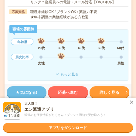
リング＊従業員への電話・メール対応【OAスキル】…
職種未経験OK / ブランクOK / 英語力不要
応募資格
★年末調整の業務経験がある方歓迎
職場の雰囲気
年齢層
20代
30代
40代
50代
60代
男女比率
女性
男性
もっと見る
気になる!
応募へ進む
詳しく見る
大人気！
派遣会社
パーソルテンプスタッフ株式会社 首都圏
エン派遣アプリ
派遣のお仕事情報がたくさん！プッシュ通知で受け取ろう！
未読
掲載日
2026/08/09
アプリをダウンロード