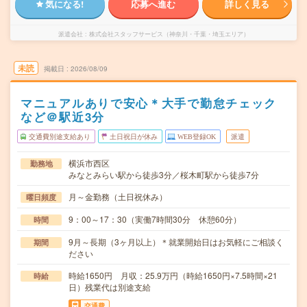
気になる!
応募へ進む
詳しく見る
派遣会社
株式会社スタッフサービス（神奈川・千葉・埼玉エリア）
未読
掲載日
2026/08/09
マニュアルありで安心＊大手で勤怠チェック
など＠駅近3分
交通費別途支給あり
土日祝日が休み
WEB登録OK
派遣
横浜市西区
勤務地
みなとみらい駅から徒歩3分／桜木町駅から徒歩7分
月～金勤務（土日祝休み）
曜日頻度
9：00～17：30（実働7時間30分 休憩60分）
時間
9月～長期（3ヶ月以上）＊就業開始日はお気軽にご相談く
期間
ださい
時給1650円 月収：25.9万円（時給1650円×7.5時間×21
時給
日）残業代は別途支給
交通費