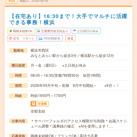
未読
掲載日
2026/08/09
【在宅あり】16:30まで！大手でマルチに活躍
できる事務！横浜
職種未経験OK
交通費別途支給あり
土日祝日が休み
在宅・リモート
WEB登録OK
派遣
横浜市西区
勤務地
みなとみらい駅から徒歩3分／横浜駅から徒歩12分
月～金（週5日） ※土日祝お休み
曜日頻度
08:00～16:30(実働7時間30分 休憩1時間)
時間
2026年09月中旬～長期 9月中旬開始～ ※9月～！
期間
時給1650円～1700円
時給
交通費
全額支給
＊サーバーフォルダのアクセス権限付与/削除＊会議スケジ
仕事内容
ュール調整＊議事録の修正 ※AIを使用します！…
職種未経験OK / ブランクOK / 英語力不要
応募資格