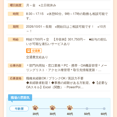
月～金 ※土日祝休み
曜日頻度
8:30～17:15 ※休憩60分。9時～17時の勤務も相談可能で
時間
す。
2026/10/01～長期 ※開始日はご相談可能です！ ※10月
期間
～！
時給1700円＋交 【月収例】301,750円～ ■給与の前払
時給
いが可能な速払いサービスあり
交通費
交通費支給あり
＊部門内周知・窓口業務＊PC・携帯・OA機器管理＊メー
仕事内容
リングリスト・アクセス権管理＊取引先情報更新・…
職種未経験OK / ブランクOK / 英語力不要
応募資格
◆未経験者歓迎！◆事務の経験がある方歓迎。◆【必要な
OAスキル】Excel（関数）・PowerPoi…
職場の雰囲気
年齢層
20代
30代
40代
50代
60代