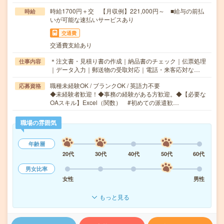
時給1700円＋交 【月収例】221,000円～ ■給与の前払
時給
いが可能な速払いサービスあり
交通費
交通費支給あり
＊注文書・見積り書の作成｜納品書のチェック｜伝票処理
仕事内容
｜データ入力｜郵送物の受取対応｜電話・来客応対な…
職種未経験OK / ブランクOK / 英語力不要
応募資格
◆未経験者歓迎！◆事務の経験がある方歓迎。◆【必要な
OAスキル】Excel（関数） #初めての派遣歓…
職場の雰囲気
年齢層
20代
30代
40代
50代
60代
男女比率
女性
男性
もっと見る