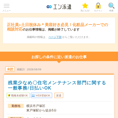
メニュー
気になる!
ログイン
検索
正社員×土日祝休み＊美容好き必見！化粧品メーカーでの
相談対応
のお仕事情報は、掲載が終了しています
掲載時の情報は、
ページ下部
からご覧いただけます。
お探しの条件に近い派遣のお仕事
未読
掲載日
2026/08/09
残業少なめ〇住宅メンテナンス部門に関する
一般事務/日払いOK
職種未経験OK
WEB登録OK
派遣
横浜市戸塚区
勤務地
東戸塚駅から徒歩5分