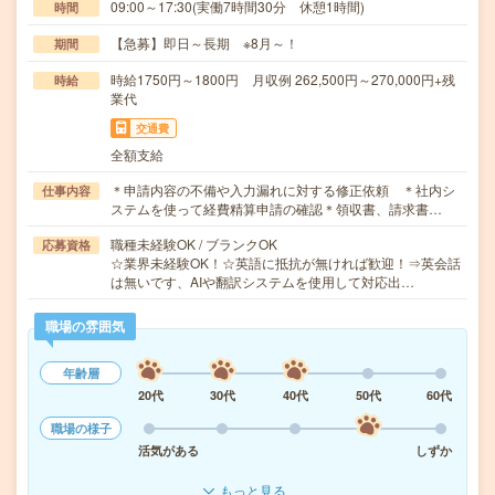
09:00～17:30(実働7時間30分 休憩1時間)
時間
【急募】即日～長期 ※8月～！
期間
時給1750円～1800円 月収例 262,500円～270,000円+残
時給
業代
交通費
全額支給
＊申請内容の不備や入力漏れに対する修正依頼 ＊社内シ
仕事内容
ステムを使って経費精算申請の確認＊領収書、請求書…
職種未経験OK / ブランクOK
応募資格
☆業界未経験OK！☆英語に抵抗が無ければ歓迎！⇒英会話
は無いです、AIや翻訳システムを使用して対応出…
職場の雰囲気
年齢層
20代
30代
40代
50代
60代
職場の様子
活気がある
しずか
もっと見る