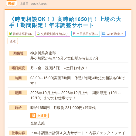
未読
掲載日
2026/08/09
《時間相談OK！》高時給1650円！上場の大
手！期間限定！年末調整サポート
職種未経験OK
交通費別途支給あり
土日祝日が休み
WEB登録OK
派遣
神奈川県高座郡
勤務地
茅ケ崎駅から車15分／宮山駅から徒歩7分
月～金・祝(週5日) ※土日お休み！
曜日頻度
08:00～16:00(実働7時間 休憩1時間)※時短の相談もOKで
時間
す！
2026年10月上旬～2026年12月上旬 期間限定（10/1～
期間
12/10）までのお仕事です！
時給1650円 月収例 231,000円+残業代
時給
交通費
全額支給
＊年末調整の計算＆入力サポート＊内容チェック＊ファイ
仕事内容