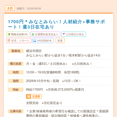
未読
掲載日
2026/08/09
1700円＊みなとみらい！人材紹介×事務サポ
ート！週3日在宅あり
職種未経験OK
交通費別途支給あり
土日祝日が休み
在宅・リモート
WEB登録OK
派遣
横浜市西区
勤務地
みなとみらい駅から徒歩1分／桜木町駅から徒歩14分
月～金（週5日／土日祝休み） ※土日祝休み！
曜日頻度
10:00～19:00(実働8時間 休憩1時間)
時間
2026年10月中旬～長期 ※10月～OK！
期間
時給1700円 ※月収例 272,000円+残業代
時給
交通費
全額支給 ※当社規定あり
＊企業/候補者両者の希望日を確認しての面接設定＊面接調
仕事内容
整時の事前確認・提出物回収＊候補者へ適性検査の…