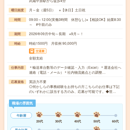
武蔵中原駅から徒歩4分
月～金（週5日） ※【休日】土日祝
曜日頻度
09:00～12:00(実働3時間 休憩なし)※【相談OK】始業8:30
時間
～ #午前のみ
2026年09月中旬～長期 ※9月～！
期間
時給1500円 月収例 90,000円
時給
交通費
全額支給
＊輸送車台数等のデータ確認・入力（Excel）＊運送会社へ
仕事内容
連絡（電話・メール）＊社内物流拠点との調整…
英語力不要
応募資格
◎何かしらの事務経験をお持ちの方こちらのお仕事は下記
のいずれかに該当する方のみ、応募が可能です。◆世…
職場の雰囲気
年齢層
20代
30代
40代
50代
60代
男女比率