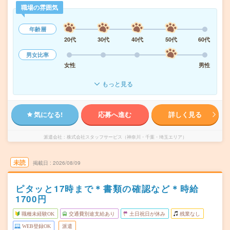
職場の雰囲気
年齢層
20代
30代
40代
50代
60代
男女比率
女性
男性
もっと見る
気になる!
応募へ進む
詳しく見る
派遣会社
株式会社スタッフサービス（神奈川・千葉・埼玉エリア）
未読
掲載日
2026/08/09
ピタッと17時まで＊書類の確認など＊時給
1700円
職種未経験OK
交通費別途支給あり
土日祝日が休み
残業なし
WEB登録OK
派遣