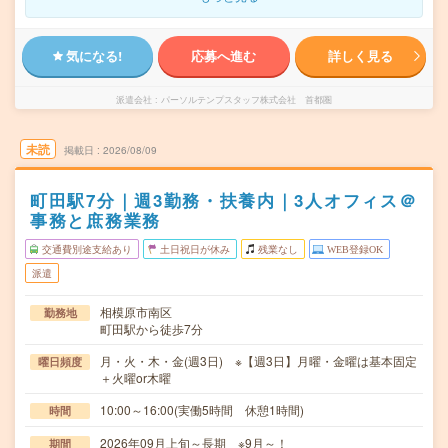
気になる!
応募へ進む
詳しく見る
派遣会社
パーソルテンプスタッフ株式会社 首都圏
未読
掲載日
2026/08/09
町田駅7分｜週3勤務・扶養内｜3人オフィス＠
事務と庶務業務
交通費別途支給あり
土日祝日が休み
残業なし
WEB登録OK
派遣
相模原市南区
勤務地
町田駅から徒歩7分
月・火・木・金(週3日) ※【週3日】月曜・金曜は基本固定
曜日頻度
＋火曜or木曜
10:00～16:00(実働5時間 休憩1時間)
時間
2026年09月上旬～長期 ※9月～！
期間