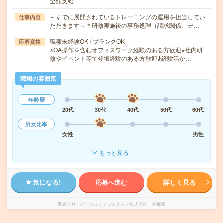
全額支給
～すでに展開されているトレーニングの運用を担当してい
仕事内容
ただきます～＊研修実施後の事務処理（請求関係、デ…
職種未経験OK / ブランクOK
応募資格
※OA操作を含むオフィスワーク経験のある方歓迎※社内研
修やイベント等で登壇経験のある方歓迎♪経験活か…
職場の雰囲気
年齢層
20代
30代
40代
50代
60代
男女比率
女性
男性
もっと見る
気になる!
応募へ進む
詳しく見る
派遣会社
パーソルテンプスタッフ株式会社 首都圏