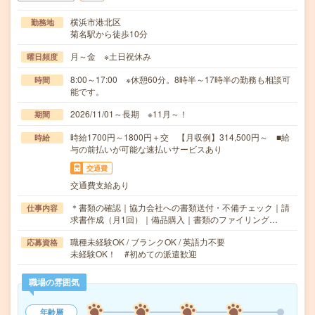
横浜市港北区
勤務地
菊名駅から徒歩10分
月～金 ※土日祝休み
曜日頻度
8:00～17:00 ※休憩60分。8時半～17時半の勤務も相談可
時間
能です。
2026/11/01～長期 ※11月～！
期間
時給1700円～1800円＋交 【月収例】314,500円～ ■給
時給
与の前払いが可能な速払いサービスあり
交通費
交通費支給あり
＊書類の確認｜協力会社への書類送付・不備チェック｜請
仕事内容
求書作成（月1回）｜備品購入｜書類のファイリング…
職種未経験OK / ブランクOK / 英語力不要
応募資格
未経験OK！ #初めての派遣歓迎
職場の雰囲気
年齢層