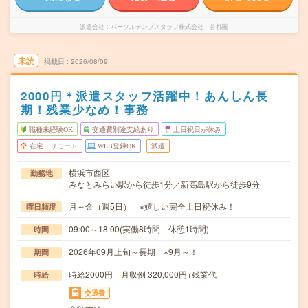
派遣会社
パーソルテンプスタッフ株式会社 首都圏
未読
掲載日
2026/08/09
2000円＊派遣スタッフ活躍中！あんしん長
期！残業少なめ！事務
職種未経験OK
交通費別途支給あり
土日祝日が休み
在宅・リモート
WEB登録OK
派遣
横浜市西区
勤務地
みなとみらい駅から徒歩1分／新高島駅から徒歩9分
月～金（週5日） ※嬉しい完全土日祝休み！
曜日頻度
09:00～18:00(実働8時間 休憩1時間)
時間
2026年09月上旬～長期 ※9月～！
期間
時給2000円 月収例 320,000円+残業代
時給
交通費