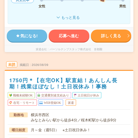
女性
男性
もっと見る
気になる!
応募へ進む
詳しく見る
派遣会社
パーソルテンプスタッフ株式会社 首都圏
未読
掲載日
2026/08/09
1750円＊【在宅OK】駅直結！あんしん長
期！残業ほぼなし！土日祝休み！事務
職種未経験OK
交通費別途支給あり
土日祝日が休み
在宅・リモート
WEB登録OK
派遣
横浜市西区
勤務地
みなとみらい駅から徒歩4分／桜木町駅から徒歩9分
月～金（週5日） ※土日祝日休み！
曜日頻度