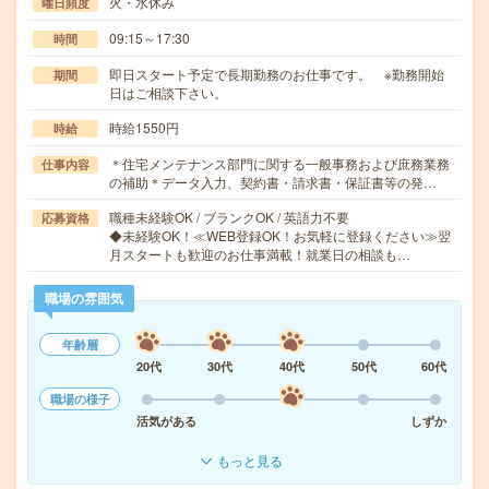
火・水休み
曜日頻度
09:15～17:30
時間
即日スタート予定で長期勤務のお仕事です。 ※勤務開始
期間
日はご相談下さい。
時給1550円
時給
＊住宅メンテナンス部門に関する一般事務および庶務業務
仕事内容
の補助＊データ入力、契約書・請求書・保証書等の発…
職種未経験OK / ブランクOK / 英語力不要
応募資格
◆未経験OK！≪WEB登録OK！お気軽に登録ください≫翌
月スタートも歓迎のお仕事満載！就業日の相談も…
職場の雰囲気
年齢層
20代
30代
40代
50代
60代
職場の様子
活気がある
しずか
もっと見る