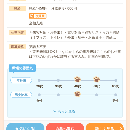
時給1450円 月収例 87,000円
時給
交通費
全額支給
＊来客対応・お茶出し・電話対応＊顧客リスト入力＊掃除
仕事内容
（オフィス、トイレ）＊外出（切手・お茶菓子・備品…
英語力不要
応募資格
・業界未経験OK！・なにかしらの事務経験こちらのお仕事
は下記のいずれかに該当する方のみ、応募が可能で…
職場の雰囲気
年齢層
20代
30代
40代
50代
60代
男女比率
女性
男性
もっと見る
気になる!
応募へ進む
詳しく見る