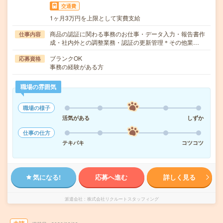
交通費
1ヶ月3万円を上限として実費支給
商品の認証に関わる事務のお仕事・データ入力・報告書作
仕事内容
成・社内外との調整業務・認証の更新管理＊その他業…
ブランクOK
応募資格
事務の経験がある方
職場の雰囲気
職場の様子
活気がある
しずか
仕事の仕方
テキパキ
コツコツ
気になる!
応募へ進む
詳しく見る
派遣会社
株式会社リクルートスタッフィング