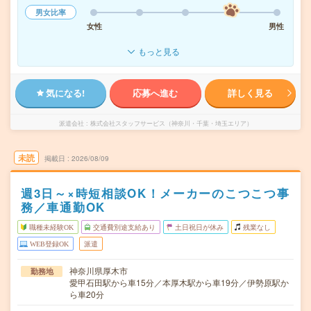
男女比率
女性
男性
もっと見る
気になる!
応募へ進む
詳しく見る
派遣会社
株式会社スタッフサービス（神奈川・千葉・埼玉エリア）
未読
掲載日
2026/08/09
週3日～×時短相談OK！メーカーのこつこつ事
務／車通勤OK
職種未経験OK
交通費別途支給あり
土日祝日が休み
残業なし
WEB登録OK
派遣
神奈川県厚木市
勤務地
愛甲石田駅から車15分／本厚木駅から車19分／伊勢原駅か
ら車20分