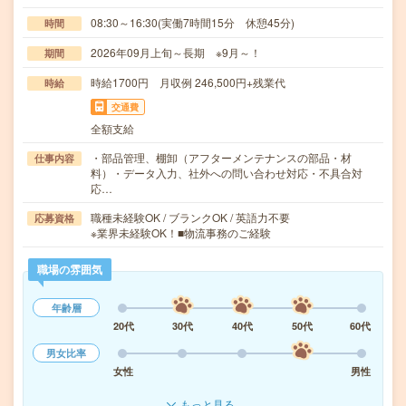
08:30～16:30(実働7時間15分 休憩45分)
時間
2026年09月上旬～長期 ※9月～！
期間
時給1700円 月収例 246,500円+残業代
時給
交通費
全額支給
・部品管理、棚卸（アフターメンテナンスの部品・材
仕事内容
料）・データ入力、社外への問い合わせ対応・不具合対
応…
職種未経験OK / ブランクOK / 英語力不要
応募資格
※業界未経験OK！■物流事務のご経験
職場の雰囲気
年齢層
20代
30代
40代
50代
60代
男女比率
女性
男性
もっと見る