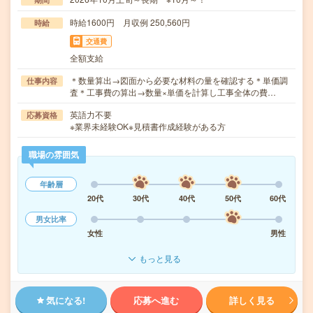
時給1600円 月収例 250,560円
時給
交通費
全額支給
＊数量算出→図面から必要な材料の量を確認する＊単価調
仕事内容
査＊工事費の算出→数量×単価を計算し工事全体の費…
英語力不要
応募資格
※業界未経験OK※見積書作成経験がある方
職場の雰囲気
年齢層
20代
30代
40代
50代
60代
男女比率
女性
男性
もっと見る
気になる!
応募へ進む
詳しく見る