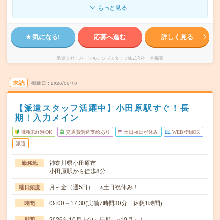
もっと見る
気になる!
応募へ進む
詳しく見る
派遣会社
パーソルテンプスタッフ株式会社 首都圏
未読
掲載日
2026/08/10
【派遣スタッフ活躍中】小田原駅すぐ！長
期！入力メイン
職種未経験OK
交通費別途支給あり
土日祝日が休み
WEB登録OK
派遣
神奈川県小田原市
勤務地
小田原駅から徒歩8分
月～金（週5日） ※土日祝休み！
曜日頻度
09:00～17:30(実働7時間30分 休憩1時間)
時間
2026年10月上旬～長期 ※10月～！
期間