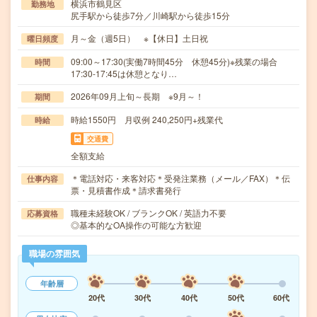
横浜市鶴見区
勤務地
尻手駅から徒歩7分／川崎駅から徒歩15分
月～金（週5日） ※【休日】土日祝
曜日頻度
09:00～17:30(実働7時間45分 休憩45分)※残業の場合
時間
17:30-17:45は休憩となり…
2026年09月上旬～長期 ※9月～！
期間
時給1550円 月収例 240,250円+残業代
時給
交通費
全額支給
＊電話対応・来客対応＊受発注業務（メール／FAX）＊伝
仕事内容
票・見積書作成＊請求書発行
職種未経験OK / ブランクOK / 英語力不要
応募資格
◎基本的なOA操作の可能な方歓迎
職場の雰囲気
年齢層
20代
30代
40代
50代
60代