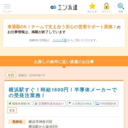
メニュー
気になる!
ログイン
検索
車通勤OK！チームで支え合う安心の営業サポート業務！
の
お仕事情報は、掲載が終了しています
掲載時の情報は、
ページ下部
からご覧いただけます。
お探しの条件に近い派遣のお仕事
未読
掲載日
2026/08/10
横浜駅すぐ！時給1600円！半導体メーカーで
の受発注業務！
職種未経験OK
交通費別途支給あり
土日祝日が休み
WEB登録OK
派遣
横浜市神奈川区
勤務地
横浜駅から徒歩5分