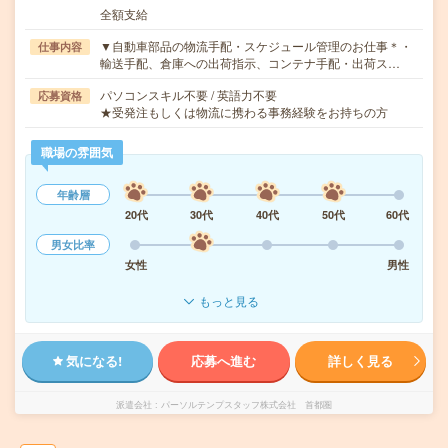
全額支給
▼自動車部品の物流手配・スケジュール管理のお仕事＊・
仕事内容
輸送手配、倉庫への出荷指示、コンテナ手配・出荷ス…
パソコンスキル不要 / 英語力不要
応募資格
★受発注もしくは物流に携わる事務経験をお持ちの方
職場の雰囲気
年齢層
20代
30代
40代
50代
60代
男女比率
女性
男性
もっと見る
気になる!
応募へ進む
詳しく見る
派遣会社
パーソルテンプスタッフ株式会社 首都圏