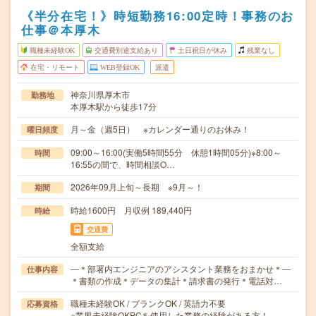
《半分在宅！》時短勤務16:00定時！事務のお
仕事＠本厚木
職種未経験OK
交通費別途支給あり
土日祝日が休み
残業なし
在宅・リモート
WEB登録OK
派遣
神奈川県厚木市
勤務地
本厚木駅から徒歩17分
月～金（週5日） ※カレンダー通りのお休み！
曜日頻度
09:00～16:00(実働5時間55分 休憩1時間05分)※8:00～
時間
16:55の間で、時間相談O…
2026年09月上旬～長期 ※9月～！
期間
時給1600円 月収例 189,440円
時給
交通費
全額支給
―＊部署内エンジニアのアシスタント業務をおまかせ＊―
仕事内容
＊書類の作成＊データの集計＊請求書の発行＊電話対…
職種未経験OK / ブランクOK / 英語力不要
応募資格
※業界未経験OKPCを使用した業務の経験がある方！