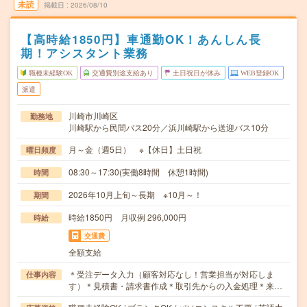
未読
掲載日
2026/08/10
【高時給1850円】車通勤OK！あんしん長
期！アシスタント業務
職種未経験OK
交通費別途支給あり
土日祝日が休み
WEB登録OK
派遣
川崎市川崎区
勤務地
川崎駅から民間バス20分／浜川崎駅から送迎バス10分
月～金（週5日） ※【休日】土日祝
曜日頻度
08:30～17:30(実働8時間 休憩1時間)
時間
2026年10月上旬～長期 ※10月～！
期間
時給1850円 月収例 296,000円
時給
交通費
全額支給
＊受注データ入力（顧客対応なし！営業担当が対応しま
仕事内容
す）＊見積書・請求書作成＊取引先からの入金処理＊来…