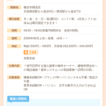
横浜市鶴見区
勤務地
京急鶴見駅から徒歩5分／鶴見駅から徒歩7分
月～金・土・日・祝(週5日) ※シフト制 ※完全シフト/お
曜日頻度
休みは曜日固定できます！
09:30～18:00(実働7時間30分 休憩1時間)
時間
2026年09月上旬～長期 ※9月～！
期間
時給1550円～1600円 月収例 232,500円～240,000円
時給
交通費
全額支給
＊保守訪問する個人顧客や物件オーナー、建物管理会社へ
仕事内容
の電話連絡＊基幹システムへの登録業務＊訪問の日程…
職種未経験OK / ブランクOK / パソコンスキル不要 / 英語力
応募資格
不要
業界未経験OK！パソコン 文字＆数字の入力ができれば
OK
職場の雰囲気