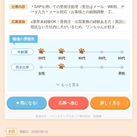
＊SAPを用いての受発注処理（受注はメール・WEB)、デ
仕事内容
ータ入力＊メール対応（お客様との納期調整・工…
※業界未経験OK！受発注・出荷業務の経験ある方！英語に
応募資格
抵抗ない方社内に犬がいるため、ワンちゃんが好き…
職場の雰囲気
年齢層
20代
30代
40代
50代
60代
男女比率
女性
男性
もっと見る
気になる!
応募へ進む
詳しく見る
派遣会社
パーソルテンプスタッフ株式会社 首都圏
未読
掲載日
2026/08/10