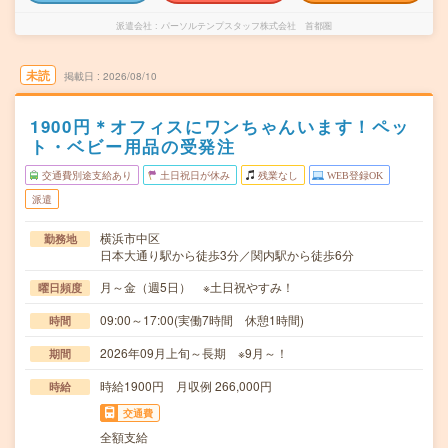
派遣会社
パーソルテンプスタッフ株式会社 首都圏
未読
掲載日
2026/08/10
1900円＊オフィスにワンちゃんいます！ペッ
ト・ベビー用品の受発注
交通費別途支給あり
土日祝日が休み
残業なし
WEB登録OK
派遣
横浜市中区
勤務地
日本大通り駅から徒歩3分／関内駅から徒歩6分
月～金（週5日） ※土日祝やすみ！
曜日頻度
09:00～17:00(実働7時間 休憩1時間)
時間
2026年09月上旬～長期 ※9月～！
期間
時給1900円 月収例 266,000円
時給
交通費
全額支給