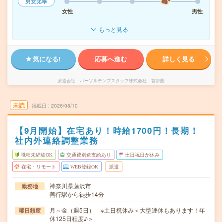
男女比率
女性
男性
もっと見る
気になる!
応募へ進む
詳しく見る
派遣会社
パーソルテンプスタッフ株式会社 首都圏
未読
掲載日
2026/08/10
【9月開始】在宅あり！時給1700円！長期！
社内外連絡調整業務
職種未経験OK
交通費別途支給あり
土日祝日が休み
在宅・リモート
WEB登録OK
派遣
神奈川県藤沢市
勤務地
善行駅から徒歩14分
月～金（週5日） ※土日祝休み＜大型連休もあります！年
曜日頻度
休125日程度♪＞