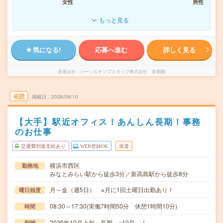
女性
男性
もっと見る
気になる!
応募へ進む
詳しく見る
派遣会社
パーソルテンプスタッフ株式会社 首都圏
未読
掲載日
2026/08/10
【大手】駅近オフィス！あんしん長期！事務
のお仕事
交通費別途支給あり
WEB登録OK
派遣
横浜市西区
勤務地
みなとみらい駅から徒歩3分／新高島駅から徒歩8分
月～金（週5日） ※月に1回土曜日出勤あり！
曜日頻度
08:30～17:30(実働7時間50分 休憩1時間10分)
時間
2026年10月上旬～長期 ※10月～！
期間