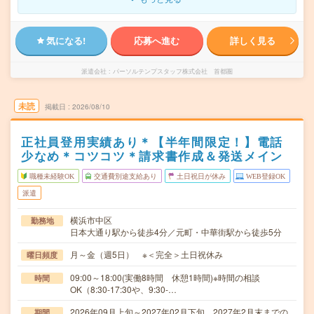
気になる!
応募へ進む
詳しく見る
派遣会社
パーソルテンプスタッフ株式会社 首都圏
未読
掲載日
2026/08/10
正社員登用実績あり＊【半年間限定！】電話
少なめ＊コツコツ＊請求書作成＆発送メイン
職種未経験OK
交通費別途支給あり
土日祝日が休み
WEB登録OK
派遣
横浜市中区
勤務地
日本大通り駅から徒歩4分／元町・中華街駅から徒歩5分
月～金（週5日） ※＜完全＞土日祝休み
曜日頻度
09:00～18:00(実働8時間 休憩1時間)※時間の相談
時間
OK（8:30‐17:30や、9:30-…
2026年09月上旬～2027年02月下旬 2027年2月末までの
期間