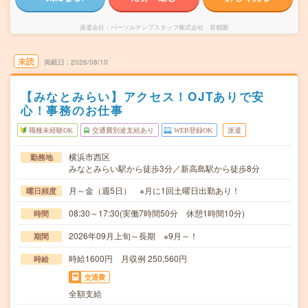
派遣会社
パーソルテンプスタッフ株式会社 首都圏
未読
掲載日
2026/08/10
【みなとみらい】アクセス！OJTありで安
心！事務のお仕事
職種未経験OK
交通費別途支給あり
WEB登録OK
派遣
横浜市西区
勤務地
みなとみらい駅から徒歩3分／新高島駅から徒歩8分
月～金（週5日） ※月に1回土曜日出勤あり！
曜日頻度
08:30～17:30(実働7時間50分 休憩1時間10分)
時間
2026年09月上旬～長期 ※9月～！
期間
時給1600円 月収例 250,560円
時給
交通費
全額支給