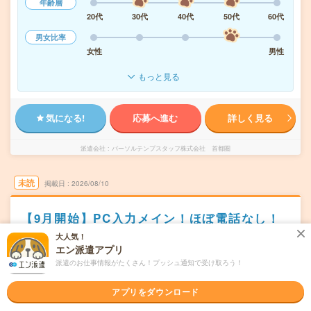
年齢層
20代
30代
40代
50代
60代
男女比率
女性
男性
もっと見る
気になる!
応募へ進む
詳しく見る
派遣会社
パーソルテンプスタッフ株式会社 首都圏
未読
掲載日
2026/08/10
【9月開始】PC入力メイン！ほぼ電話なし！
コツコツ事務＠新横浜
大人気！
エン派遣アプリ
職種未経験OK
交通費別途支給あり
土日祝日が休み
WEB登録OK
派遣のお仕事情報がたくさん！プッシュ通知で受け取ろう！
派遣
アプリをダウンロード
横浜市港北区
勤務地
新横浜駅から徒歩2分