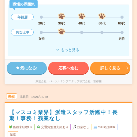
職場の雰囲気
年齢層
20代
30代
40代
50代
60代
男女比率
女性
男性
もっと見る
気になる!
応募へ進む
詳しく見る
派遣会社
パーソルテンプスタッフ株式会社 首都圏
未読
掲載日
2026/08/10
【マスコミ業界】派遣スタッフ活躍中！長
期！事務！残業なし
職種未経験OK
交通費別途支給あり
残業なし
WEB登録OK
派遣