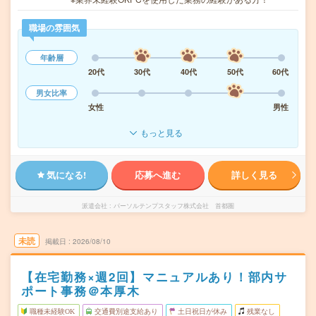
職場の雰囲気
年齢層
20代
30代
40代
50代
60代
男女比率
女性
男性
もっと見る
気になる!
応募へ進む
詳しく見る
派遣会社
パーソルテンプスタッフ株式会社 首都圏
未読
掲載日
2026/08/10
【在宅勤務×週2回】マニュアルあり！部内サ
ポート事務＠本厚木
職種未経験OK
交通費別途支給あり
土日祝日が休み
残業なし