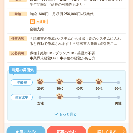
半年間限定（延長の可能性もあり）
時給1600円 月収例 256,000円+残業代
時給
交通費
全額支給
＊請求書の作成※システムから抽出→別のシステムに入れ
仕事内容
ると自動で作成されます！＊請求書の発送※取引先ご…
職種未経験OK / ブランクOK / 英語力不要
応募資格
◆業界未経験OK！◆事務の経験がある方
職場の雰囲気
年齢層
20代
30代
40代
50代
60代
男女比率
女性
男性
もっと見る
気になる!
応募へ進む
詳しく見る