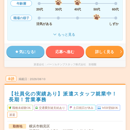
年齢層
20代
30代
40代
50代
60代
職場の様子
活気がある
しずか
もっと見る
気になる!
応募へ進む
詳しく見る
派遣会社
パーソルテンプスタッフ株式会社 首都圏
未読
掲載日
2026/08/10
【社員化の実績あり】派遣スタッフ就業中！
長期！営業事務
職種未経験OK
交通費別途支給あり
土日祝日が休み
WEB登録OK
派遣
横浜市鶴見区
勤務地