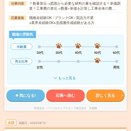
＊数量算出→図面から必要な材料の量を確認する＊単価調
仕事内容
査＊工事費の算出→数量×単価を計算し工事全体の費…
職種未経験OK / ブランクOK / 英語力不要
応募資格
※業界未経験OK※見積書作成経験がある方
職場の雰囲気
年齢層
20代
30代
40代
50代
60代
男女比率
女性
男性
もっと見る
気になる!
応募へ進む
詳しく見る
派遣会社
パーソルテンプスタッフ株式会社 首都圏
未読
掲載日
2026/08/10