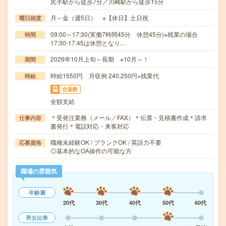
尻手駅から徒歩7分／川崎駅から徒歩15分
月～金（週5日） ※【休日】土日祝
曜日頻度
09:00～17:30(実働7時間45分 休憩45分)※残業の場合
時間
17:30-17:45は休憩となり…
2026年10月上旬～長期 ※10月～！
期間
時給1550円 月収例 240,250円+残業代
時給
交通費
全額支給
＊受発注業務（メール／FAX）＊伝票・見積書作成＊請求
仕事内容
書発行＊電話対応・来客対応
職種未経験OK / ブランクOK / 英語力不要
応募資格
◎基本的なOA操作の可能な方
職場の雰囲気
年齢層
20代
30代
40代
50代
60代
男女比率