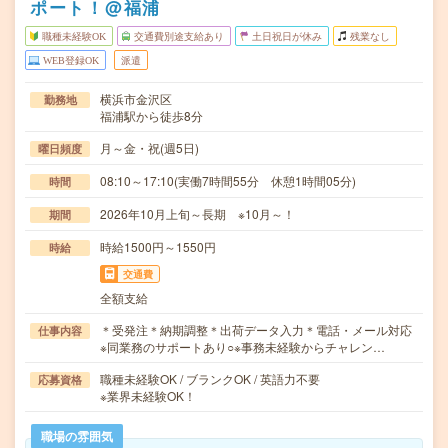
ポート！@福浦
職種未経験OK
交通費別途支給あり
土日祝日が休み
残業なし
WEB登録OK
派遣
横浜市金沢区
勤務地
福浦駅から徒歩8分
月～金・祝(週5日)
曜日頻度
08:10～17:10(実働7時間55分 休憩1時間05分)
時間
2026年10月上旬～長期 ※10月～！
期間
時給1500円～1550円
時給
交通費
全額支給
＊受発注＊納期調整＊出荷データ入力＊電話・メール対応
仕事内容
※同業務のサポートあり○※事務未経験からチャレン…
職種未経験OK / ブランクOK / 英語力不要
応募資格
※業界未経験OK！
職場の雰囲気