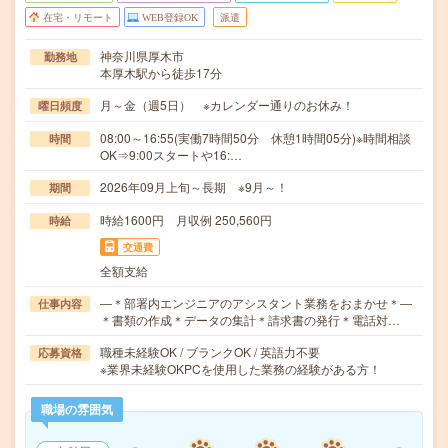
在宅・リモート
WEB登録OK
派遣
神奈川県厚木市
勤務地
本厚木駅から徒歩17分
月～金（週5日） ※カレンダー通りのお休み！
曜日頻度
08:00～16:55(実働7時間50分 休憩1時間05分)※時間相談
時間
OK⇒9:00スタートや16:…
2026年09月上旬～長期 ※9月～！
期間
時給1600円 月収例 250,560円
時給
交通費
全額支給
―＊部署内エンジニアのアシスタント業務をおまかせ＊―
仕事内容
＊書類の作成＊データの集計＊請求書の発行＊電話対…
職種未経験OK / ブランクOK / 英語力不要
応募資格
※業界未経験OKPCを使用した業務の経験がある方！
職場の雰囲気