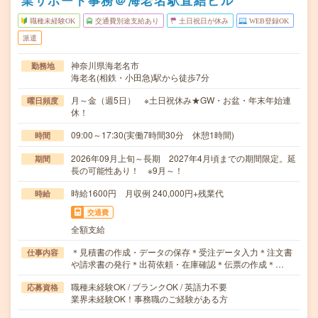
業サポート事務＠海老名駅直結ビル
職種未経験OK
交通費別途支給あり
土日祝日が休み
WEB登録OK
派遣
神奈川県海老名市
勤務地
海老名(相鉄・小田急)駅から徒歩7分
月～金（週5日） ※土日祝休み★GW・お盆・年末年始連
曜日頻度
休！
09:00～17:30(実働7時間30分 休憩1時間)
時間
2026年09月上旬～長期 2027年4月頃までの期間限定。延
期間
長の可能性あり！ ※9月～！
時給1600円 月収例 240,000円+残業代
時給
交通費
全額支給
＊見積書の作成・データの保存＊受注データ入力＊注文書
仕事内容
や請求書の発行＊出荷依頼・在庫確認＊伝票の作成＊…
職種未経験OK / ブランクOK / 英語力不要
応募資格
業界未経験OK！事務職のご経験がある方