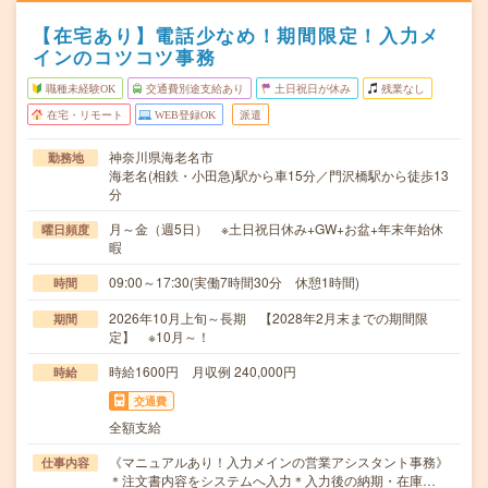
【在宅あり】電話少なめ！期間限定！入力メ
インのコツコツ事務
職種未経験OK
交通費別途支給あり
土日祝日が休み
残業なし
在宅・リモート
WEB登録OK
派遣
神奈川県海老名市
勤務地
海老名(相鉄・小田急)駅から車15分／門沢橋駅から徒歩13
分
月～金（週5日） ※土日祝日休み+GW+お盆+年末年始休
曜日頻度
暇
09:00～17:30(実働7時間30分 休憩1時間)
時間
2026年10月上旬～長期 【2028年2月末までの期間限
期間
定】 ※10月～！
時給1600円 月収例 240,000円
時給
交通費
全額支給
《マニュアルあり！入力メインの営業アシスタント事務》
仕事内容
＊注文書内容をシステムへ入力＊入力後の納期・在庫…