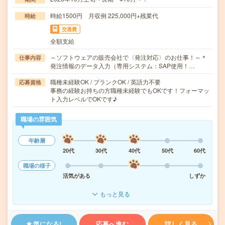
時給1500円 月収例 225,000円+残業代
時給
交通費
全額支給
～ソフトウェアの販売会社で〈発注対応〉のお仕事！～＊
仕事内容
発注情報のデータ入力（専用システム：SAP使用！…
職種未経験OK / ブランクOK / 英語力不要
応募資格
事務の経験お持ちの方職種未経験でもOKです！フォーマッ
ト入力レベルでOKです♪
職場の雰囲気
年齢層
20代
30代
40代
50代
60代
職場の様子
活気がある
しずか
もっと見る
気になる!
応募へ進む
詳しく見る