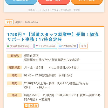
派遣会社
パーソルテンプスタッフ株式会社 首都圏
未読
掲載日
2026/08/10
1750円＊【派遣スタッフ就業中】長期！物流
サポート事務！17時台定時
交通費別途支給あり
土日祝日が休み
WEB登録OK
派遣
横浜市西区
勤務地
横浜駅から徒歩7分／新高島駅から徒歩2分
月～金（週5日） ※＼土日祝日おやすみ／
曜日頻度
08:45～17:30(実働8時間 休憩45分)
時間
2026年10月上旬～長期 9月＆10月開始どちらも
期間
OK！ ※10月～！
時給1750円 ▼月収例：320,250円（21日就業＋残業15時
時給
間の場合）＋交通費
交通費