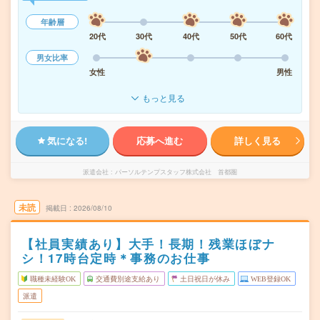
年齢層
20代
30代
40代
50代
60代
男女比率
女性
男性
もっと見る
気になる!
応募へ進む
詳しく見る
派遣会社
パーソルテンプスタッフ株式会社 首都圏
未読
掲載日
2026/08/10
【社員実績あり】大手！長期！残業ほぼナ
シ！17時台定時＊事務のお仕事
職種未経験OK
交通費別途支給あり
土日祝日が休み
WEB登録OK
派遣