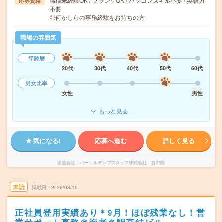
職種未経験OK / ブランクOK / パソコンスキル不要 / 英語力
応募資格
不要
◎何かしらの事務経験をお持ちの方
職場の雰囲気
年齢層
20代
30代
40代
50代
60代
男女比率
女性
男性
もっと見る
気になる!
応募へ進む
詳しく見る
派遣会社
パーソルテンプスタッフ株式会社 首都圏
未読
掲載日
2026/08/10
正社員登用実績あり＊9月！ほぼ残業なし！営