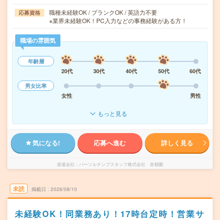
職種未経験OK / ブランクOK / 英語力不要
応募資格
※業界未経験OK！PC入力などの事務経験がある方！
職場の雰囲気
年齢層
20代
30代
40代
50代
60代
男女比率
女性
男性
もっと見る
気になる!
応募へ進む
詳しく見る
派遣会社
パーソルテンプスタッフ株式会社 首都圏
未読
掲載日
2026/08/10
未経験OK！同業務あり！17時台定時！営業サ