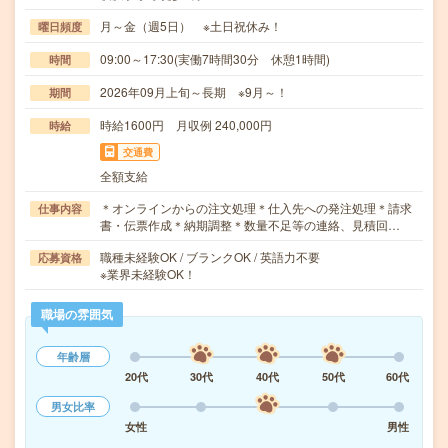
月～金（週5日） ※土日祝休み！
曜日頻度
09:00～17:30(実働7時間30分 休憩1時間)
時間
2026年09月上旬～長期 ※9月～！
期間
時給1600円 月収例 240,000円
時給
交通費
全額支給
＊オンラインからの注文処理＊仕入先への発注処理＊請求
仕事内容
書・伝票作成＊納期調整＊数量不足等の連絡、見積回…
職種未経験OK / ブランクOK / 英語力不要
応募資格
※業界未経験OK！
職場の雰囲気
年齢層
20代
30代
40代
50代
60代
男女比率
女性
男性