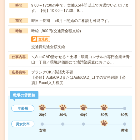
9:00～17:30の中で、実働6.5時間以上でお選びいただけま
時間
す。【例】10:00～17:30、9…
即日～長期 ※8月～開始のご相談も可能です。
期間
時給1,900円(交通費全額支給)
時給
交通費
交通費別途全額支給
＼AutoCAD活かせる＊土壌・環境コンサルの専門企業＠青
仕事内容
山一丁目／環境評価部にて壌汚染調査における…
ブランクOK / 英語力不要
応募資格
【必須】AutoCADまたはAutoCAD_LTでの実務経験【必
須】Excel入力程度
職場の雰囲気
年齢層
20代
30代
40代
50代
60代
男女比率
女性
男性