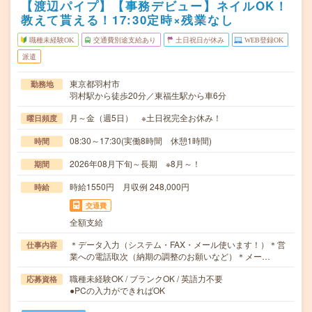
【渡辺パイプ】【事務デビュー】ネイルOK！
教えて貰える！17:30定時×残業なし
職種未経験OK
交通費別途支給あり
土日祝日が休み
WEB登録OK
派遣
東京都羽村市
勤務地
羽村駅から徒歩20分／東福生駅から車6分
月～金（週5日） ※土日祝完全お休み！
曜日頻度
08:30～17:30(実働8時間 休憩1時間)
時間
2026年08月下旬～長期 ※8月～！
期間
時給1550円 月収例 248,000円
時給
交通費
全額支給
＊データ入力（システム・FAX・メール使います！）＊営
仕事内容
業への電話取次（納期の調整のお願いなど）＊メー…
職種未経験OK / ブランクOK / 英語力不要
応募資格
●PCの入力ができればOK