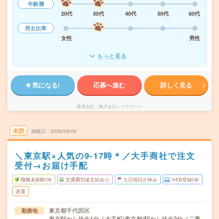
年齢層
20代
30代
40代
50代
60代
男女比率
女性
男性
もっと見る
気になる!
応募へ進む
詳しく見る
派遣会社
株式会社レゾナゲート
未読
掲載日
2026/08/06
＼東京駅×人気の9-17時＊／大手商社で注文
受付→お届け手配
職種未経験OK
交通費別途支給あり
土日祝日が休み
WEB登録OK
派遣
東京都千代田区
勤務地
東京駅から徒歩1分／大手町(東京都)駅から徒歩2分／二重