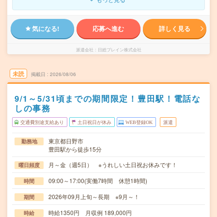
気になる!
応募へ進む
詳しく見る
派遣会社
日総ブレイン株式会社
未読
掲載日
2026/08/06
9/1～5/31頃までの期間限定！豊田駅！電話な
しの事務
交通費別途支給あり
土日祝日が休み
WEB登録OK
派遣
東京都日野市
勤務地
豊田駅から徒歩15分
月～金（週5日） ※うれしい土日祝お休みです！
曜日頻度
09:00～17:00(実働7時間 休憩1時間)
時間
2026年09月上旬～長期 ※9月～！
期間
時給1350円 月収例 189,000円
時給