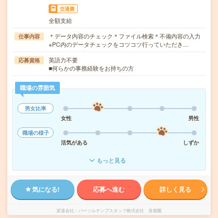
交通費
全額支給
＊データ内容のチェック＊ファイル検索＊不備内容の入力
仕事内容
※PC内のデータチェックをコツコツ行っていただき…
英語力不要
応募資格
■何らかの事務経験をお持ちの方
職場の雰囲気
男女比率
女性
男性
職場の様子
活気がある
しずか
もっと見る
気になる!
応募へ進む
詳しく見る
派遣会社
パーソルテンプスタッフ株式会社 首都圏