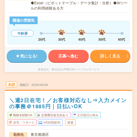
◆Excel（ピボットテーブル・データ集計・分析）◆AIツー
ルの利用経験ある方
職場の雰囲気
年齢層
20代
30代
40代
50代
60代
気になる!
応募へ進む
詳しく見る
派遣会社
株式会社JR東日本パーソネルサービス
未読
掲載日
2026/08/06
＼週2日在宅！／お客様対応なし⇒入力メイン
の事務＠1885円｜日払いOK
職種未経験OK
交通費別途支給あり
土日祝日が休み
在宅・リモート
WEB登録OK
派遣
東京都港区
勤務地