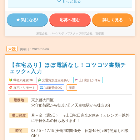
もっと見る
気になる!
応募へ進む
詳しく見る
派遣会社
パーソルテンプスタッフ株式会社 首都圏
未読
掲載日
2026/08/06
【在宅あり】ほぼ電話なし！コツコツ書類チ
ェック×入力
職種未経験OK
交通費別途支給あり
土日祝日が休み
在宅・リモート
WEB登録OK
派遣
東京都大田区
勤務地
穴守稲荷駅から徒歩7分／天空橋駅から徒歩8分
月～金（週5日） ※土日祝日完全お休み！カレンダー以外
曜日頻度
に平日休みの日もあります！
08:45～17:15(実働7時間45分 休憩45分)※9時開始も相談
時間
OK！