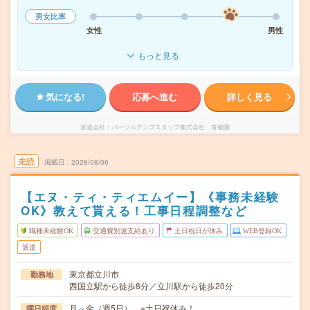
男女比率
女性
男性
もっと見る
気になる!
応募へ進む
詳しく見る
派遣会社
パーソルテンプスタッフ株式会社 首都圏
未読
掲載日
2026/08/06
【エヌ・ティ・ティエムイー】《事務未経験
OK》教えて貰える！工事日程調整など
職種未経験OK
交通費別途支給あり
土日祝日が休み
WEB登録OK
派遣
東京都立川市
勤務地
西国立駅から徒歩8分／立川駅から徒歩20分
月～金（週5日） ※土日祝休み！
曜日頻度