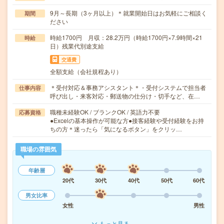
9月～長期（3ヶ月以上）＊就業開始日はお気軽にご相談く
期間
ださい
時給1700円 月収：28.2万円（時給1700円×7.9時間×21
時給
日）残業代別途支給
交通費
全額支給（会社規程あり）
＊受付対応＆事務アシスタント＊・受付システムで担当者
仕事内容
呼び出し・来客対応・郵送物の仕分け・切手など、在…
職種未経験OK / ブランクOK / 英語力不要
応募資格
●Excelの基本操作が可能な方●接客経験や受付経験をお持
ちの方＊迷ったら「気になるボタン」をクリッ…
職場の雰囲気
年齢層
20代
30代
40代
50代
60代
男女比率
女性
男性
もっと見る