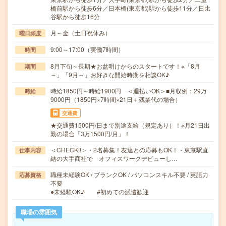
橋前駅から徒歩6分／日本橋(東京都)駅から徒歩11分／日比
谷駅から徒歩16分
月～金（土日祝休み）
曜日頻度
9:00～17:00（実働7時間）
時間
8月下旬～長期★お盆明けからのスタートです！※「8月
期間
～」「9月～」お好きな開始時期を相談OK♪
時給1850円～時給1900円 ＜週払いOK＞■月収例：29万
時給
9000円（1850円×7時間×21日＋残業代の場合）
交通費
★交通費1500円/日まで別途支給（規定あり）！※月21日出
勤の場合「3万1500円/月」！
＜CHECK!!＞・2名募集！友達との応募もOK！・東京駅直
仕事内容
結の大手商社で オフィスワークデビューし…
職種未経験OK / ブランクOK / パソコンスキル不要 / 英語力
応募資格
不要
●未経験OK♪ #初めての派遣歓迎
職場の雰囲気