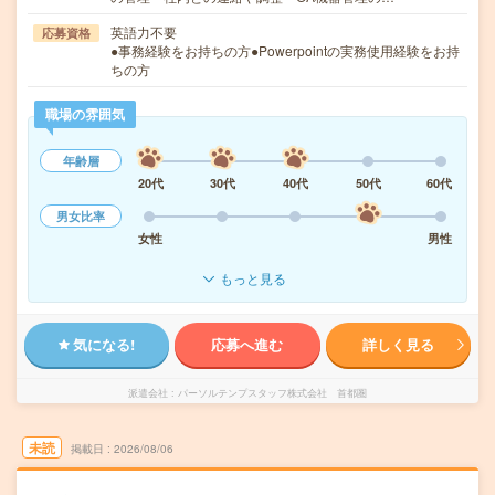
英語力不要
応募資格
●事務経験をお持ちの方●Powerpointの実務使用経験をお持
ちの方
職場の雰囲気
年齢層
20代
30代
40代
50代
60代
男女比率
女性
男性
もっと見る
気になる!
応募へ進む
詳しく見る
派遣会社
パーソルテンプスタッフ株式会社 首都圏
未読
掲載日
2026/08/06