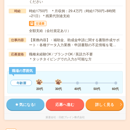
ください
時給1750円 ＊月収例：29.4万円（時給1750円×8時間
時給
×21日）＊残業代別途支給
交通費
全額支給（会社規定あり）
【業務内容】・補助金、助成金申請に関する書類作成サポ
仕事内容
ート・各種データ入力業務・申請書類の不足情報を電…
職種未経験OK / ブランクOK / 英語力不要
応募資格
＊タッチタイピングでの入力が可能な方
職場の雰囲気
年齢層
20代
30代
40代
50代
60代
気になる!
応募へ進む
詳しく見る
派遣会社
日総ブレイン株式会社