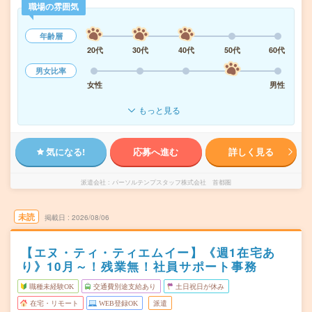
職場の雰囲気
年齢層
20代
30代
40代
50代
60代
男女比率
女性
男性
もっと見る
気になる!
応募へ進む
詳しく見る
派遣会社
パーソルテンプスタッフ株式会社 首都圏
未読
掲載日
2026/08/06
【エヌ・ティ・ティエムイー】《週1在宅あ
り》10月～！残業無！社員サポート事務
職種未経験OK
交通費別途支給あり
土日祝日が休み
在宅・リモート
WEB登録OK
派遣