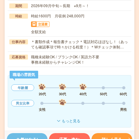
2026年09月中旬～長期 ※9月～！
期間
時給1600円 月収例 248,000円
時給
交通費
全額支給
＊書類作成＊報告書チェック＊電話対応ほぼなし！（あっ
仕事内容
ても確認事項で時々かける程度！）＊Wチェック体制…
職種未経験OK / ブランクOK / 英語力不要
応募資格
事務未経験からチャレンジOK！
職場の雰囲気
年齢層
20代
30代
40代
50代
60代
男女比率
女性
男性
もっと見る