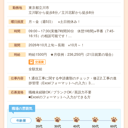
東京都立川市
勤務地
立川駅から徒歩8分／立川北駅から徒歩8分
月～金（週5日） ※土日祝休み！
曜日頻度
09:00～17:30(実働7時間30分 休憩1時間)※早番（7:45-
時間
16:15）の相談可能です！…
2026年10月上旬～長期 ※10月～！
期間
時給1500円 ★月収例：236,250円（21日就業の場合）
時給
交通費
全額支給
1.通信工事に関する申請書類のチェック・修正2.工事の進
仕事内容
捗管理（Excelフォーマットへの入力）3.…
職種未経験OK / ブランクOK / 英語力不要
応募資格
■Excelのフォーマットへ入力ができる方
職場の雰囲気
年齢層
20代
30代
40代
50代
60代