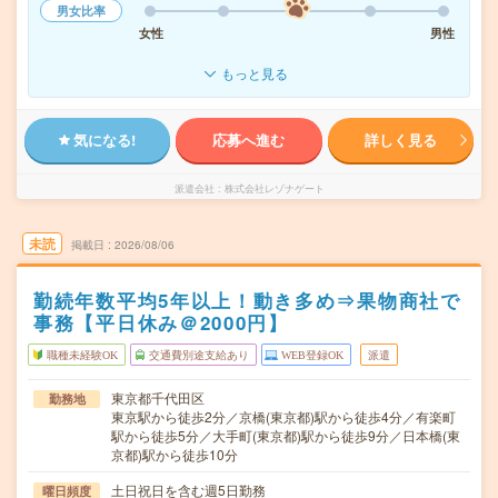
男女比率
女性
男性
もっと見る
気になる!
応募へ進む
詳しく見る
派遣会社
株式会社レゾナゲート
未読
掲載日
2026/08/06
勤続年数平均5年以上！動き多め⇒果物商社で
事務【平日休み＠2000円】
職種未経験OK
交通費別途支給あり
WEB登録OK
派遣
東京都千代田区
勤務地
東京駅から徒歩2分／京橋(東京都)駅から徒歩4分／有楽町
駅から徒歩5分／大手町(東京都)駅から徒歩9分／日本橋(東
京都)駅から徒歩10分
土日祝日を含む週5日勤務
曜日頻度