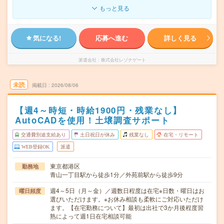
もっと見る
気になる!
応募へ進む
詳しく見る
派遣会社
株式会社レゾナゲート
未読
掲載日
2026/08/06
【週4～時短・時給1900円・残業なし】
AutoCADを使用！土壌調査サポート
交通費別途支給あり
土日祝日が休み
残業なし
在宅・リモート
WEB登録OK
派遣
東京都港区
勤務地
青山一丁目駅から徒歩1分／外苑前駅から徒歩9分
週4～5日（月～金）／週数日程度は在宅※日数・曜日はお
曜日頻度
選びいただけます。※お休み相談も柔軟にご対応いただけ
ます。【在宅勤務について】最初は出社で3か月後程度習
熟によって週1日在宅相談可能