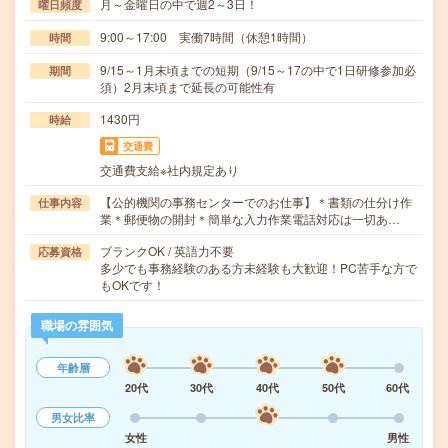
月～金曜日の中で週2～3日！
曜日頻度
9:00～17:00 実働7時間（休憩1時間）
時間
9/15～1月末頃までの短期（9/15～17の中で1日研修参加必
期間
須）2月末頃まで延長の可能性有
1430円
時給
交通費
交通費支給※社内規定あり
【公的機関の事務センターでのお仕事】＊書類の仕分け作
仕事内容
業＊郵便物の開封＊簡単な入力作業電話対応は一切あ…
ブランクOK / 英語力不要
応募資格
多少でも事務経験のある方未経験も大歓迎！PC苦手な方で
もOKです！
職場の雰囲気
年齢層
20代
30代
40代
50代
60代
男女比率
女性
男性