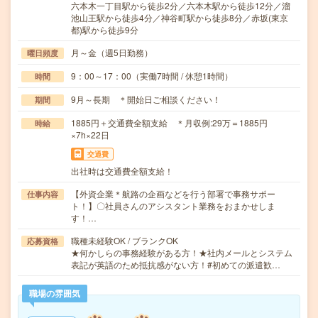
六本木一丁目駅から徒歩2分／六本木駅から徒歩12分／溜
池山王駅から徒歩4分／神谷町駅から徒歩8分／赤坂(東京
都)駅から徒歩9分
月～金（週5日勤務）
曜日頻度
9：00～17：00（実働7時間 / 休憩1時間）
時間
9月～長期 ＊開始日ご相談ください！
期間
1885円＋交通費全額支給 ＊月収例:29万＝1885円
時給
×7h×22日
交通費
出社時は交通費全額支給！
【外資企業＊航路の企画などを行う部署で事務サポー
仕事内容
ト！】〇社員さんのアシスタント業務をおまかせしま
す！…
職種未経験OK / ブランクOK
応募資格
★何かしらの事務経験がある方！★社内メールとシステム
表記が英語のため抵抗感がない方！#初めての派遣歓…
職場の雰囲気