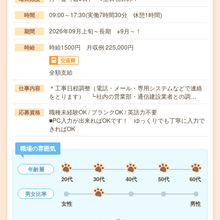
09:00～17:30(実働7時間30分 休憩1時間)
時間
2026年09月上旬～長期 ※9月～！
期間
時給1500円 月収例 225,000円
時給
交通費
全額支給
＊工事日程調整（電話・メール・専用システムなどで連絡
仕事内容
をとります） ┗社内の営業部・通信建設業者との調…
職種未経験OK / ブランクOK / 英語力不要
応募資格
■PC入力が出来ればOKです！ ゆっくりでも丁寧に入力で
きればOK
職場の雰囲気
年齢層
20代
30代
40代
50代
60代
男女比率
女性
男性