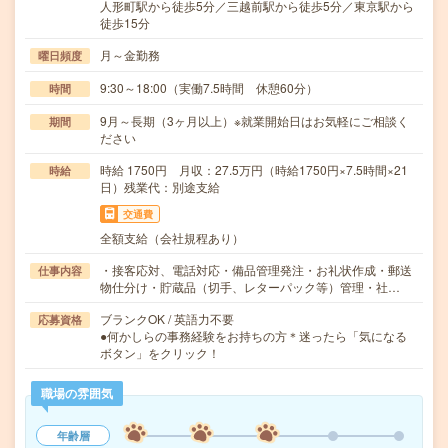
人形町駅から徒歩5分／三越前駅から徒歩5分／東京駅から
徒歩15分
月～金勤務
曜日頻度
9:30～18:00（実働7.5時間 休憩60分）
時間
9月～長期（3ヶ月以上）※就業開始日はお気軽にご相談く
期間
ださい
時給 1750円 月収：27.5万円（時給1750円×7.5時間×21
時給
日）残業代：別途支給
交通費
全額支給（会社規程あり）
・接客応対、電話対応・備品管理発注・お礼状作成・郵送
仕事内容
物仕分け・貯蔵品（切手、レターパック等）管理・社…
ブランクOK / 英語力不要
応募資格
●何かしらの事務経験をお持ちの方＊迷ったら「気になる
ボタン」をクリック！
職場の雰囲気
年齢層