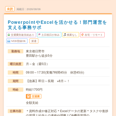
未読
掲載日
2026/08/06
PowerpointやExcelを活かせる！部門運営を
支える事務サポ
交通費別途支給あり
土日祝日が休み
残業なし
在宅・リモート
WEB登録OK
派遣
東京都日野市
勤務地
豊田駅から徒歩5分
月～金（週5日）
曜日頻度
09:00～17:30(実働7時間45分 休憩45分)
時間
【急募】即日～長期 ※8月～！
期間
時給1700円
時給
交通費
全額支給
＊資料作成や修正対応＊Excelデータの更新＊タスクや進捗
仕事内容
の管理＊社内との連絡や調整＊OA機器管理の…