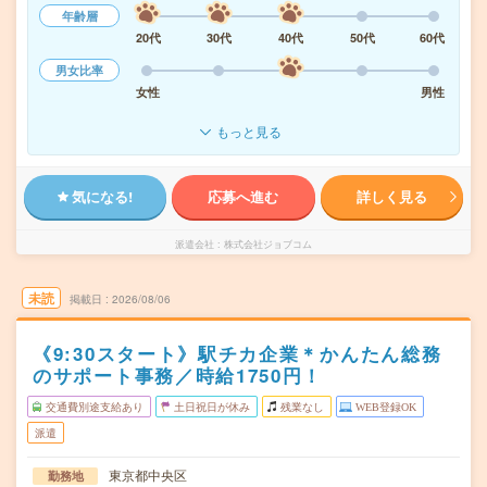
年齢層
20代
30代
40代
50代
60代
男女比率
女性
男性
もっと見る
気になる!
応募へ進む
詳しく見る
派遣会社
株式会社ジョブコム
未読
掲載日
2026/08/06
《9:30スタート》駅チカ企業＊かんたん総務
のサポート事務／時給1750円！
交通費別途支給あり
土日祝日が休み
残業なし
WEB登録OK
派遣
東京都中央区
勤務地