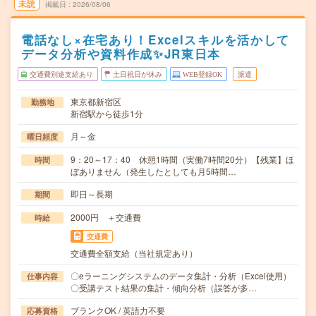
未読
掲載日
2026/08/06
電話なし×在宅あり！Excelスキルを活かして
データ分析や資料作成✨JR東日本
交通費別途支給あり
土日祝日が休み
WEB登録OK
派遣
東京都新宿区
勤務地
新宿駅から徒歩1分
月～金
曜日頻度
9：20～17：40 休憩1時間（実働7時間20分）【残業】ほ
時間
ぼありません（発生したとしても月5時間…
即日～長期
期間
2000円 ＋交通費
時給
交通費
交通費全額支給（当社規定あり）
〇eラーニングシステムのデータ集計・分析（Excel使用）
仕事内容
〇受講テスト結果の集計・傾向分析（誤答が多…
ブランクOK / 英語力不要
応募資格