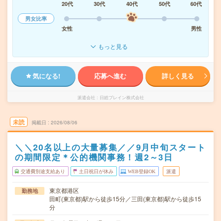
20代
30代
40代
50代
60代
男女比率
女性
男性
もっと見る
気になる!
応募へ進む
詳しく見る
派遣会社
日総ブレイン株式会社
未読
掲載日
2026/08/06
＼＼20名以上の大量募集／／9月中旬スタート
の期間限定＊公的機関事務！週2～3日
交通費別途支給あり
土日祝日が休み
WEB登録OK
派遣
東京都港区
勤務地
田町(東京都)駅から徒歩15分／三田(東京都)駅から徒歩15
分