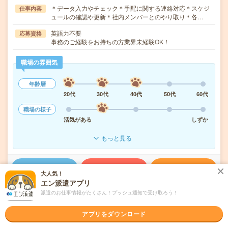
＊データ入力やチェック＊手配に関する連絡対応＊スケジ
仕事内容
ュールの確認や更新＊社内メンバーとのやり取り＊各…
英語力不要
応募資格
事務のご経験をお持ちの方業界未経験OK！
職場の雰囲気
年齢層
20代
30代
40代
50代
60代
職場の様子
活気がある
しずか
もっと見る
気になる!
応募へ進む
詳しく見る
大人気！
エン派遣アプリ
派遣会社
パーソルテンプスタッフ株式会社 首都圏
派遣のお仕事情報がたくさん！プッシュ通知で受け取ろう！
アプリをダウンロード
未読
掲載日
2026/08/06