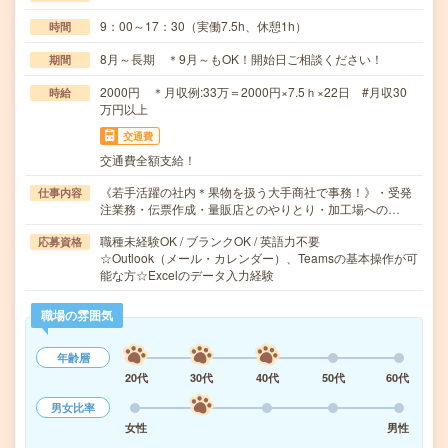
9：00～17：30（実働7.5h、休憩1h）
時間
8月～長期 ＊9月～もOK！開始日ご相談ください！
期間
2000円 ＊月収例:33万＝2000円×7.5ｈ×22日 #月収30
時給
万円以上
交通費
交通費全額支給！
《若手活躍の社内＊果物を扱う大手商社で事務！》・受発
仕事内容
注業務・伝票作成・量販店とのやりとり・加工場への…
職種未経験OK / ブランクOK / 英語力不要
応募資格
☆Outlook（メール・カレンダー）、Teamsの基本操作が可
能な方☆Excelのデータ入力経験
職場の雰囲気
年齢層
20代
30代
40代
50代
60代
男女比率
女性
男性