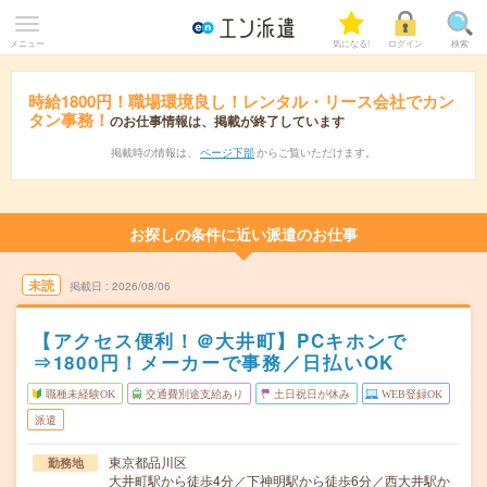
メニュー
気になる!
ログイン
検索
時給1800円！職場環境良し！レンタル・リース会社でカン
タン事務！
のお仕事情報は、掲載が終了しています
掲載時の情報は、
ページ下部
からご覧いただけます。
お探しの条件に近い派遣のお仕事
未読
掲載日
2026/08/06
【アクセス便利！＠大井町】PCキホンで
⇒1800円！メーカーで事務／日払いOK
職種未経験OK
交通費別途支給あり
土日祝日が休み
WEB登録OK
派遣
東京都品川区
勤務地
大井町駅から徒歩4分／下神明駅から徒歩6分／西大井駅か