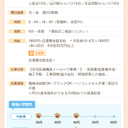
ら徒歩13分／品川駅からバス15分／五反田駅からバス15分
月～金 週5日勤務
曜日頻度
9：00～18：00（実働8h、休憩1h）
時間
9月～長期 ＊開始日ご相談ください！
期間
1800円+交通費全額支給 ＊月収例:31.6万＝1800円
時給
×8h×22日 #月収30万円以上
交通費
交通費全額支給！
【住宅設備機器メーカーで事務！】・見積書/提案書作成・
仕事内容
施工手配・工事調整(協力会社・関係部署との連絡…
職種未経験OK / ブランクOK / パソコンスキル不要 / 英語力
応募資格
不要
☆PCの基本操作ができる方#初めての派遣歓迎
職場の雰囲気
年齢層
20代
30代
40代
50代
60代