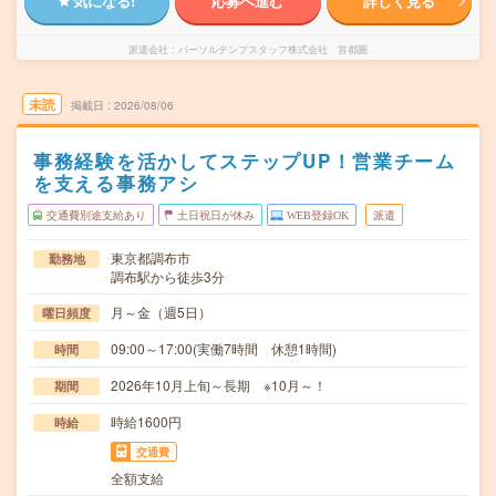
気になる!
応募へ進む
詳しく見る
派遣会社
パーソルテンプスタッフ株式会社 首都圏
未読
掲載日
2026/08/06
事務経験を活かしてステップUP！営業チーム
を支える事務アシ
交通費別途支給あり
土日祝日が休み
WEB登録OK
派遣
東京都調布市
勤務地
調布駅から徒歩3分
月～金（週5日）
曜日頻度
09:00～17:00(実働7時間 休憩1時間)
時間
2026年10月上旬～長期 ※10月～！
期間
時給1600円
時給
交通費
全額支給