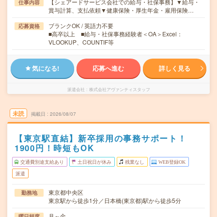
【シェアードサービス会社での給与・社保事務】▼給与・
仕事内容
賞与計算、支払依頼▼健康保険・厚生年金・雇用保険…
ブランクOK / 英語力不要
応募資格
■高卒以上 ■給与・社保事務経験者＜OA＞Excel：
VLOOKUP、COUNTIF等
気になる!
応募へ進む
詳しく見る
派遣会社
株式会社アヴァンティスタッフ
未読
掲載日
2026/08/07
【東京駅直結】新卒採用の事務サポート！
1900円！時短もOK
交通費別途支給あり
土日祝日が休み
残業なし
WEB登録OK
派遣
東京都中央区
勤務地
東京駅から徒歩1分／日本橋(東京都)駅から徒歩5分
月～金
曜日頻度