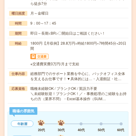
ら徒歩7分
月～金曜日
曜日頻度
9：00～17：45
時間
即日～長期<BR>〇開始日はご相談ください！
期間
1800円【月収例】28.8万円=時給1800円×7時間45分×20日
時給
間
交通費
※交通費実費3万円/月まで支給
総務部門でのサポート業務を中心に、バックオフィス全体
仕事内容
を支えるお仕事です！▼具体的には…・入退館証・社…
職種未経験OK / ブランクOK / 英語力不要
応募資格
＼未経験歓迎！ブランクOK！／・事務処理のご経験をお持
ちの方（業界不問）・Excel基本操作（SUM…
職場の雰囲気
年齢層
20代
30代
40代
50代
60代