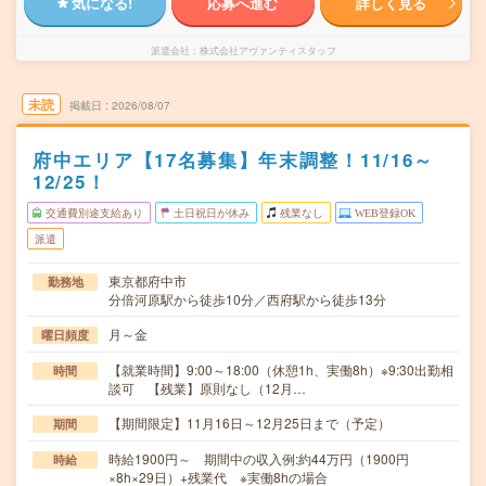
気になる!
応募へ進む
詳しく見る
派遣会社
株式会社アヴァンティスタッフ
未読
掲載日
2026/08/07
府中エリア【17名募集】年末調整！11/16～
12/25！
交通費別途支給あり
土日祝日が休み
残業なし
WEB登録OK
派遣
東京都府中市
勤務地
分倍河原駅から徒歩10分／西府駅から徒歩13分
月～金
曜日頻度
【就業時間】9:00～18:00（休憩1h、実働8h）※9:30出勤相
時間
談可 【残業】原則なし（12月…
【期間限定】11月16日～12月25日まで（予定）
期間
時給1900円～ 期間中の収入例:約44万円（1900円
時給
×8h×29日）+残業代 ※実働8hの場合