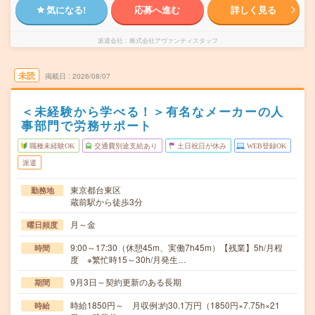
気になる!
応募へ進む
詳しく見る
派遣会社
株式会社アヴァンティスタッフ
未読
掲載日
2026/08/07
＜未経験から学べる！＞有名なメーカーの人
事部門で労務サポート
職種未経験OK
交通費別途支給あり
土日祝日が休み
WEB登録OK
派遣
東京都台東区
勤務地
蔵前駅から徒歩3分
月～金
曜日頻度
9:00～17:30（休憩45m、実働7h45m）【残業】5h/月程
時間
度 ※繁忙時15～30h/月発生…
9月3日～契約更新のある長期
期間
時給1850円～ 月収例:約30.1万円（1850円×7.75h×21
時給