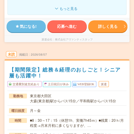
もっと見る
気になる!
応募へ進む
詳しく見る
派遣会社
株式会社アヴァンティスタッフ
未読
掲載日
2026/08/07
【期間限定】総務＆経理のおしごと！シニア
層も活躍中！
交通費別途支給あり
土日祝日が休み
WEB登録OK
派遣
東京都大田区
勤務地
大森(東京都)駅からバス15分／平和島駅からバス15分
月～金
曜日頻度
■8：30～17：15（休憩1h、実働7h45ｍ）■残業：20ｈ/月
時間
程度→月末月初に多くなりますが、…