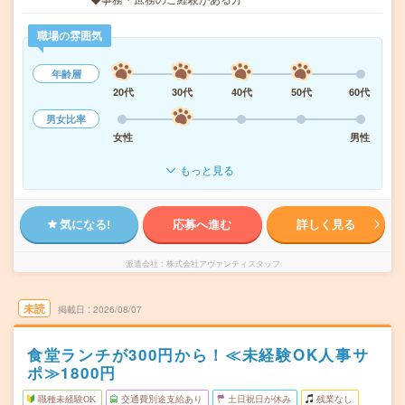
職場の雰囲気
年齢層
20代
30代
40代
50代
60代
男女比率
女性
男性
もっと見る
気になる!
応募へ進む
詳しく見る
派遣会社
株式会社アヴァンティスタッフ
未読
掲載日
2026/08/07
食堂ランチが300円から！≪未経験OK人事サ
ポ≫1800円
職種未経験OK
交通費別途支給あり
土日祝日が休み
残業なし