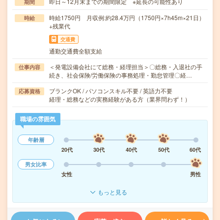
即日～12月末までの期間限定 ※延長の可能性あり
期間
時給1750円 月収例:約28.4万円（1750円×7h45m×21日）
時給
+残業代
交通費
通勤交通費全額支給
＜発電設備会社にて総務・経理担当＞〇総務・入退社の手
仕事内容
続き、社会保険/労働保険の事務処理・勤怠管理〇経…
ブランクOK / パソコンスキル不要 / 英語力不要
応募資格
経理・総務などの実務経験がある方（業界問わず！）
職場の雰囲気
年齢層
20代
30代
40代
50代
60代
男女比率
女性
男性
もっと見る