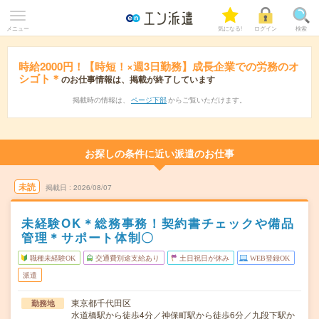
メニュー
気になる!
ログイン
検索
時給2000円！【時短！×週3日勤務】成長企業での労務のオ
シゴト＊
のお仕事情報は、掲載が終了しています
掲載時の情報は、
ページ下部
からご覧いただけます。
お探しの条件に近い派遣のお仕事
未読
掲載日
2026/08/07
未経験OK＊総務事務！契約書チェックや備品
管理＊サポート体制〇
職種未経験OK
交通費別途支給あり
土日祝日が休み
WEB登録OK
派遣
東京都千代田区
勤務地
水道橋駅から徒歩4分／神保町駅から徒歩6分／九段下駅か