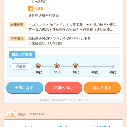
日）+残業代
交通費
通勤交通費全額支給
～コツコツ入力がメイン！人事労務～▼社員の給与や勤怠
仕事内容
データの確認▼各種保険の手続き▼通勤費（通勤経路…
職種未経験OK / ブランクOK / 英語力不要
応募資格
◇未経験OK！UM関数
職場の雰囲気
年齢層
20代
30代
40代
50代
60代
気になる!
応募へ進む
詳しく見る
派遣会社
株式会社アヴァンティスタッフ
未読
掲載日
2026/08/07