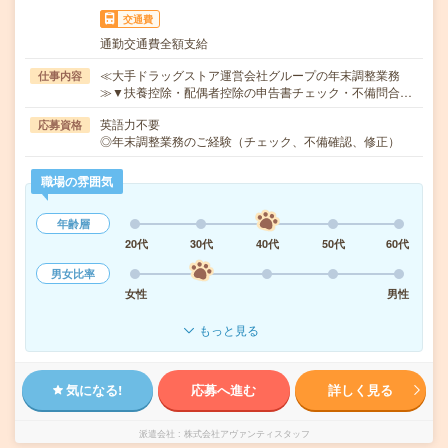
交通費
通勤交通費全額支給
≪大手ドラッグストア運営会社グループの年末調整業務
仕事内容
≫▼扶養控除・配偶者控除の申告書チェック・不備問合…
英語力不要
応募資格
◎年末調整業務のご経験（チェック、不備確認、修正）
職場の雰囲気
年齢層
20代
30代
40代
50代
60代
男女比率
女性
男性
もっと見る
気になる!
応募へ進む
詳しく見る
派遣会社
株式会社アヴァンティスタッフ