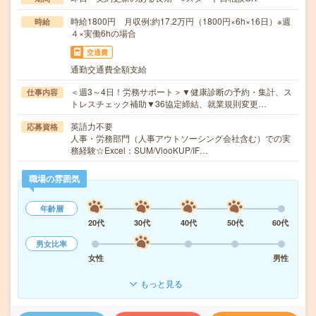
時給1800円 月収例:約17.2万円（1800円×6h×16日）※週
時給
４×実働6hの場合
交通費
通勤交通費全額支給
＜週3～4日！労務サポート＞▼健康診断の予約・集計、ス
仕事内容
トレスチェック補助▼36協定締結、就業規則変更…
英語力不要
応募資格
人事・労務部門（人事アウトソーシング会社含む）での実
務経験☆Excel：SUM/VlooKUP/IF…
職場の雰囲気
年齢層
20代
30代
40代
50代
60代
男女比率
女性
男性
もっと見る