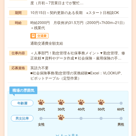
度（月初～7営業日までが繁忙…
10月15日～契約更新のある長期 ※スタート日相談OK
期間
時給2000円 月収例:約31.5万円（2000円×7h30m×21日）
時給
＋残業代
交通費
通勤交通費全額支給
＜人事部門！勤怠管理＆社保事務メイン＞▼勤怠管理、修
仕事内容
正依頼▼資料やデータ作成▼社会保険・雇用保険の手…
英語力不要
応募資格
■社会保険事務/勤怠管理の実務経験■Excel：VLOOKUP、
ピボットテーブル（定型作業）
職場の雰囲気
年齢層
20代
30代
40代
50代
60代
男女比率
女性
男性
もっと見る