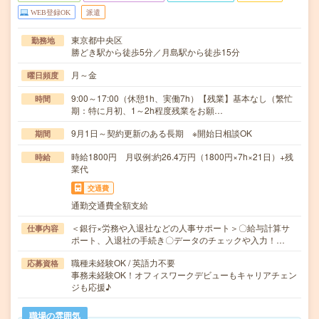
WEB登録OK
派遣
東京都中央区
勤務地
勝どき駅から徒歩5分／月島駅から徒歩15分
月～金
曜日頻度
9:00～17:00（休憩1h、実働7h）【残業】基本なし（繁忙
時間
期：特に月初、1～2h程度残業をお願…
9月1日～契約更新のある長期 ※開始日相談OK
期間
時給1800円 月収例:約26.4万円（1800円×7h×21日）+残
時給
業代
交通費
通勤交通費全額支給
＜銀行×労務や入退社などの人事サポート＞〇給与計算サ
仕事内容
ポート、入退社の手続き〇データのチェックや入力！…
職種未経験OK / 英語力不要
応募資格
事務未経験OK！オフィスワークデビューもキャリアチェン
ジも応援♪
職場の雰囲気