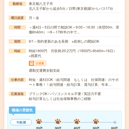
東京都八王子市
勤務地
北八王子駅から徒歩5分／日野(東京都)駅からバス17分
月～金
曜日頻度
＜週4日～5日の間で相談OK＞9:00～16:30（休憩50m、実
時間
働6h40m）⇒9～17時半の中で…
9/1～契約更新のある長期 ※前倒しの開始OK
期間
時給1900円 月収例:20.2万円（1900円×6h40m×16日）
時給
+残業代
交通費
通勤交通費全額支給
時短・週4日OK〈給与関連 もしくは 社保関連〉のサポ
仕事内容
ート事務！！給与関連・給与計算、賞与計算、年末…
ブランクOK / パソコンスキル不要 / 英語力不要
応募資格
給与計算もしくは社会保険事務のご経験
職場の雰囲気
年齢層
20代
30代
40代
50代
60代