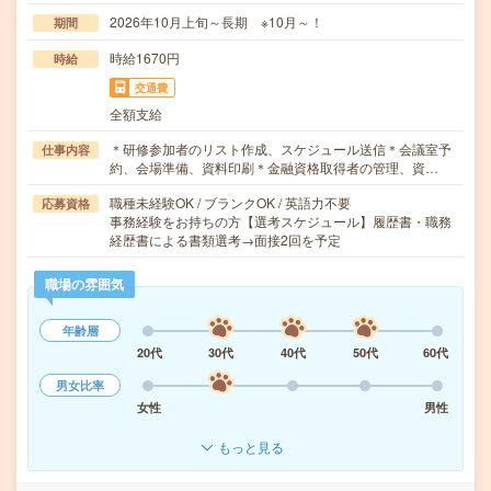
2026年10月上旬～長期 ※10月～！
期間
時給1670円
時給
交通費
全額支給
＊研修参加者のリスト作成、スケジュール送信＊会議室予
仕事内容
約、会場準備、資料印刷＊金融資格取得者の管理、資…
職種未経験OK / ブランクOK / 英語力不要
応募資格
事務経験をお持ちの方【選考スケジュール】履歴書・職務
経歴書による書類選考→面接2回を予定
職場の雰囲気
年齢層
20代
30代
40代
50代
60代
男女比率
女性
男性
もっと見る