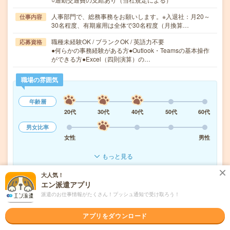
人事部門で、総務事務をお願いします。※入退社：月20～
仕事内容
30名程度、有期雇用は全体で30名程度（月換算…
職種未経験OK / ブランクOK / 英語力不要
応募資格
●何らかの事務経験がある方●Outlook・Teamsの基本操作
ができる方●Excel（四則演算）の…
職場の雰囲気
年齢層
20代
30代
40代
50代
60代
男女比率
女性
男性
もっと見る
大人気！
エン派遣アプリ
気になる!
応募へ進む
詳しく見る
派遣のお仕事情報がたくさん！プッシュ通知で受け取ろう！
派遣会社
ヒューマンリソシア株式会社
アプリをダウンロード