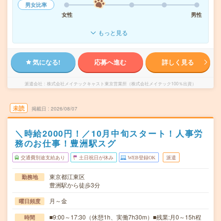
男女比率
女性
男性
もっと見る
気になる!
応募へ進む
詳しく見る
派遣会社
株式会社メイテックキャスト東京営業所（株式会社メイテック100％出資）
未読
掲載日
2026/08/07
＼時給2000円！／10月中旬スタート！人事労
務のお仕事！豊洲駅スグ
交通費別途支給あり
土日祝日が休み
WEB登録OK
派遣
東京都江東区
勤務地
豊洲駅から徒歩3分
月～金
曜日頻度
■9:00～17:30（休憩1h、実働7h30m）■残業:月0～15h程
時間