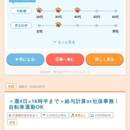
年齢層
20代
30代
40代
50代
60代
男女比率
女性
男性
もっと見る
気になる!
応募へ進む
詳しく見る
派遣会社
株式会社アヴァンティスタッフ
未読
掲載日
2026/08/07
＜週4日×16時半まで＞給与計算or社保事務！
自転車通勤OK
交通費別途支給あり
土日祝日が休み
残業なし
WEB登録OK
派遣