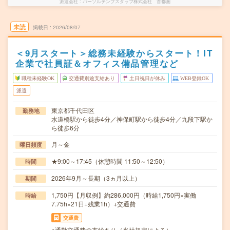
派遣会社
パーソルテンプスタッフ株式会社 首都圏
未読
掲載日
2026/08/07
＜9月スタート＞総務未経験からスタート！IT
企業で社員証＆オフィス備品管理など
職種未経験OK
交通費別途支給あり
土日祝日が休み
WEB登録OK
派遣
東京都千代田区
勤務地
水道橋駅から徒歩4分／神保町駅から徒歩4分／九段下駅か
ら徒歩6分
月～金
曜日頻度
★9:00～17:45（休憩時間 11:50～12:50）
時間
2026年9月～長期（3ヵ月以上）
期間
1,750円【月収例】約286,000円（時給1,750円×実働
時給
7.75h×21日+残業1h）+交通費
交通費
○通勤交通費の支給あり（当社規定による）