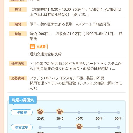
【就業時間】9:30～18:30（休憩1h、実働8h）※実働6h以
時間
上であれば時短相談OK！（例：10…
即日～契約更新のある長期 ※スタート日相談可能
期間
時給1900円～ 月収例:31.9万円（1900円×8h×21日）+残
時給
業代
交通費
通勤交通費全額支給
＜IT企業で新卒採用に関する事務サポート＞▼システムか
仕事内容
ら応募者情報の取り込み▼面接・面談の日程調整（…
ブランクOK / パソコンスキル不要 / 英語力不要
応募資格
採用管理システムの使用経験（システムの種類は問いませ
ん♪）
職場の雰囲気
年齢層
20代
30代
40代
50代
60代
男女比率