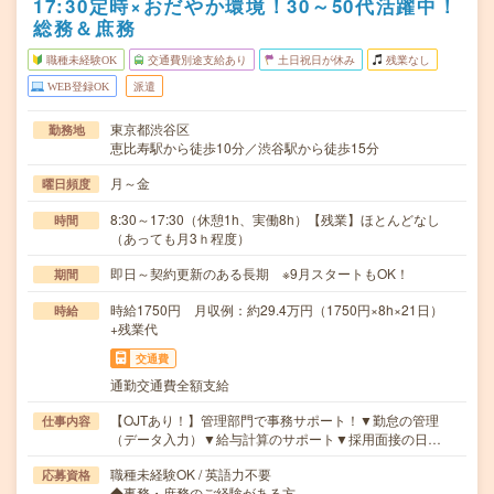
17:30定時×おだやか環境！30～50代活躍中！
総務＆庶務
職種未経験OK
交通費別途支給あり
土日祝日が休み
残業なし
WEB登録OK
派遣
東京都渋谷区
勤務地
恵比寿駅から徒歩10分／渋谷駅から徒歩15分
月～金
曜日頻度
8:30～17:30（休憩1h、実働8h）【残業】ほとんどなし
時間
（あっても月3ｈ程度）
即日～契約更新のある長期 ※9月スタートもOK！
期間
時給1750円 月収例：約29.4万円（1750円×8h×21日）
時給
+残業代
交通費
通勤交通費全額支給
【OJTあり！】管理部門で事務サポート！▼勤怠の管理
仕事内容
（データ入力）▼給与計算のサポート▼採用面接の日…
職種未経験OK / 英語力不要
応募資格
◆事務・庶務のご経験がある方