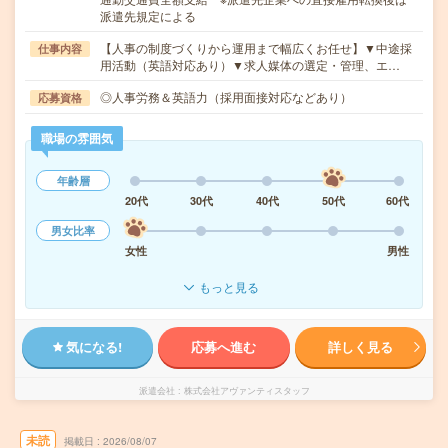
派遣先規定による
【人事の制度づくりから運用まで幅広くお任せ】▼中途採
仕事内容
用活動（英語対応あり）▼求人媒体の選定・管理、エ…
◎人事労務＆英語力（採用面接対応などあり）
応募資格
職場の雰囲気
年齢層
20代
30代
40代
50代
60代
男女比率
女性
男性
もっと見る
気になる!
応募へ進む
詳しく見る
派遣会社
株式会社アヴァンティスタッフ
未読
掲載日
2026/08/07