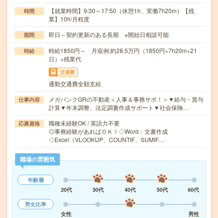
【就業時間】9:30～17:50（休憩1h、実働7h20m）【残
時間
業】10h/月程度
即日～契約更新のある長期 ※開始日相談可能
期間
時給1850円～ 月収例:約28.5万円（1850円×7h20m×21
時給
日）+残業代
交通費
通勤交通費全額支給
メガバンクGRの不動産＜人事＆事務サポ！＞▼給与・賞与
仕事内容
計算▼年末調整、法定調書作成サポート▼社会保険…
職種未経験OK / 英語力不要
応募資格
◎事務経験があればＯＫ！◇Word：文書作成
◇Excel（VLOOKUP、COUNTIF、SUMIF…
職場の雰囲気
年齢層
20代
30代
40代
50代
60代
男女比率
女性
男性