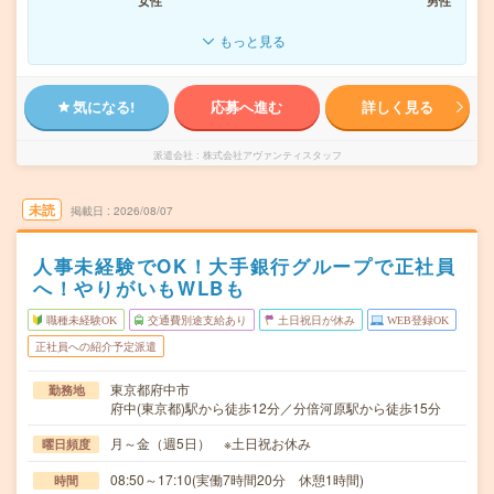
女性
男性
もっと見る
気になる!
応募へ進む
詳しく見る
派遣会社
株式会社アヴァンティスタッフ
未読
掲載日
2026/08/07
人事未経験でOK！大手銀行グループで正社員
へ！やりがいもWLBも
職種未経験OK
交通費別途支給あり
土日祝日が休み
WEB登録OK
正社員への紹介予定派遣
東京都府中市
勤務地
府中(東京都)駅から徒歩12分／分倍河原駅から徒歩15分
月～金（週5日） ※土日祝お休み
曜日頻度
08:50～17:10(実働7時間20分 休憩1時間)
時間