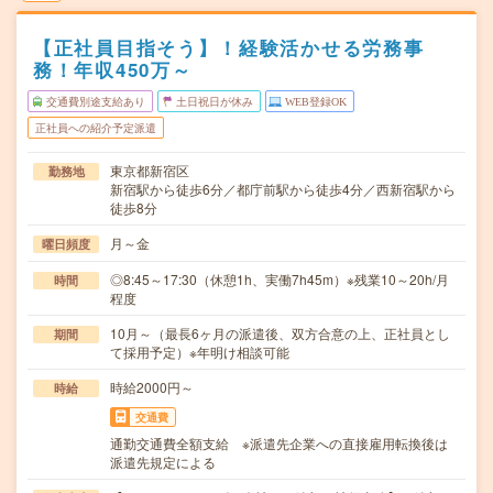
【正社員目指そう】！経験活かせる労務事
務！年収450万～
交通費別途支給あり
土日祝日が休み
WEB登録OK
正社員への紹介予定派遣
東京都新宿区
勤務地
新宿駅から徒歩6分／都庁前駅から徒歩4分／西新宿駅から
徒歩8分
月～金
曜日頻度
◎8:45～17:30（休憩1h、実働7h45m）※残業10～20h/月
時間
程度
10月～（最長6ヶ月の派遣後、双方合意の上、正社員とし
期間
て採用予定）※年明け相談可能
時給2000円～
時給
交通費
通勤交通費全額支給 ※派遣先企業への直接雇用転換後は
派遣先規定による