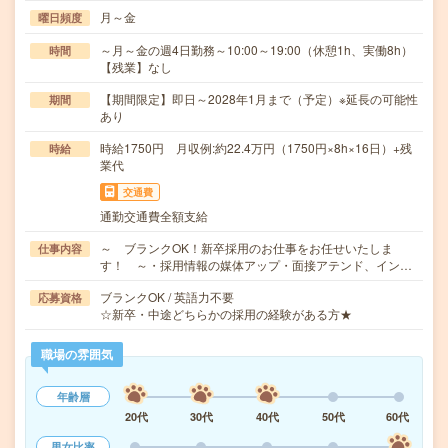
月～金
曜日頻度
～月～金の週4日勤務～10:00～19:00（休憩1h、実働8h）
時間
【残業】なし
【期間限定】即日～2028年1月まで（予定）※延長の可能性
期間
あり
時給1750円 月収例:約22.4万円（1750円×8h×16日）+残
時給
業代
交通費
通勤交通費全額支給
～ ブランクOK！新卒採用のお仕事をお任せいたしま
仕事内容
す！ ～・採用情報の媒体アップ・面接アテンド、イン…
ブランクOK / 英語力不要
応募資格
☆新卒・中途どちらかの採用の経験がある方★
職場の雰囲気
年齢層
20代
30代
40代
50代
60代
男女比率