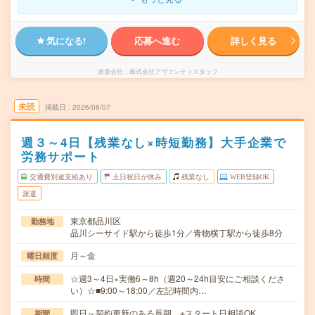
気になる!
応募へ進む
詳しく見る
派遣会社
株式会社アヴァンティスタッフ
未読
掲載日
2026/08/07
週３～4日【残業なし×時短勤務】大手企業で
労務サポート
交通費別途支給あり
土日祝日が休み
残業なし
WEB登録OK
派遣
東京都品川区
勤務地
品川シーサイド駅から徒歩1分／青物横丁駅から徒歩8分
月～金
曜日頻度
☆週3～4日×実働6～8h（週20～24h目安にご相談くださ
時間
い）☆■9:00～18:00／左記時間内…
即日～契約更新のある長期 ※スタート日相談OK
期間