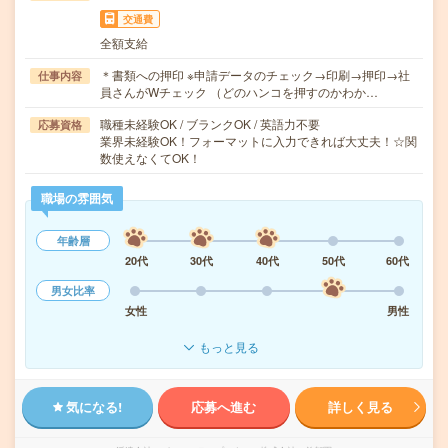
交通費
全額支給
＊書類への押印 ※申請データのチェック→印刷→押印→社
仕事内容
員さんがWチェック （どのハンコを押すのかわか…
職種未経験OK / ブランクOK / 英語力不要
応募資格
業界未経験OK！フォーマットに入力できれば大丈夫！☆関
数使えなくてOK！
職場の雰囲気
年齢層
20代
30代
40代
50代
60代
男女比率
女性
男性
もっと見る
気になる!
応募へ進む
詳しく見る