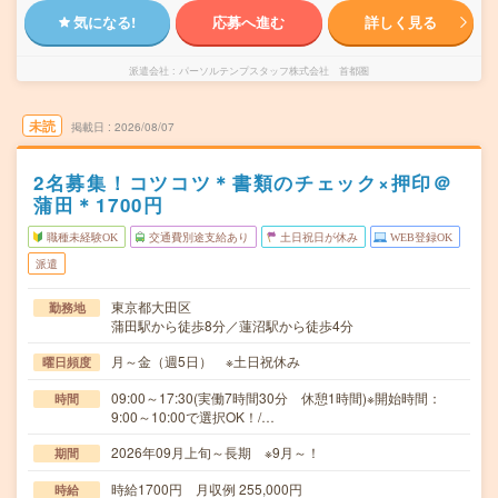
気になる!
応募へ進む
詳しく見る
派遣会社
パーソルテンプスタッフ株式会社 首都圏
未読
掲載日
2026/08/07
2名募集！コツコツ＊書類のチェック×押印＠
蒲田＊1700円
職種未経験OK
交通費別途支給あり
土日祝日が休み
WEB登録OK
派遣
東京都大田区
勤務地
蒲田駅から徒歩8分／蓮沼駅から徒歩4分
月～金（週5日） ※土日祝休み
曜日頻度
09:00～17:30(実働7時間30分 休憩1時間)※開始時間：
時間
9:00～10:00で選択OK！/…
2026年09月上旬～長期 ※9月～！
期間
時給1700円 月収例 255,000円
時給