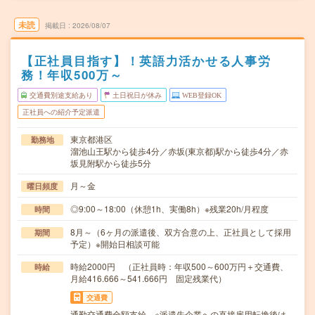
未読
掲載日
2026/08/07
【正社員目指す】！英語力活かせる人事労
務！年収500万～
交通費別途支給あり
土日祝日が休み
WEB登録OK
正社員への紹介予定派遣
東京都港区
勤務地
溜池山王駅から徒歩4分／赤坂(東京都)駅から徒歩4分／赤
坂見附駅から徒歩5分
月～金
曜日頻度
◎9:00～18:00（休憩1h、実働8h）※残業20h/月程度
時間
8月～（6ヶ月の派遣後、双方合意の上、正社員として採用
期間
予定）※開始日相談可能
時給2000円 （正社員時：年収500～600万円＋交通費、
時給
月給416.666～541.666円 固定残業代）
交通費
通勤交通費全額支給 ※派遣先企業への直接雇用転換後は