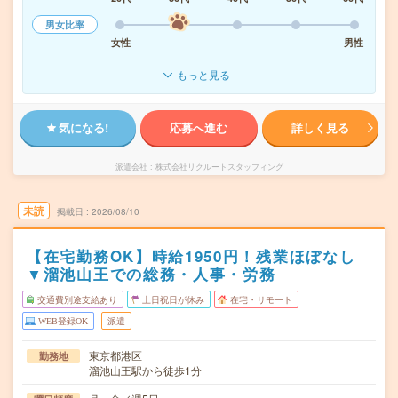
男女比率
女性
男性
もっと見る
気になる!
応募へ進む
詳しく見る
派遣会社
株式会社リクルートスタッフィング
未読
掲載日
2026/08/10
【在宅勤務OK】時給1950円！残業ほぼなし
▼溜池山王での総務・人事・労務
交通費別途支給あり
土日祝日が休み
在宅・リモート
WEB登録OK
派遣
東京都港区
勤務地
溜池山王駅から徒歩1分