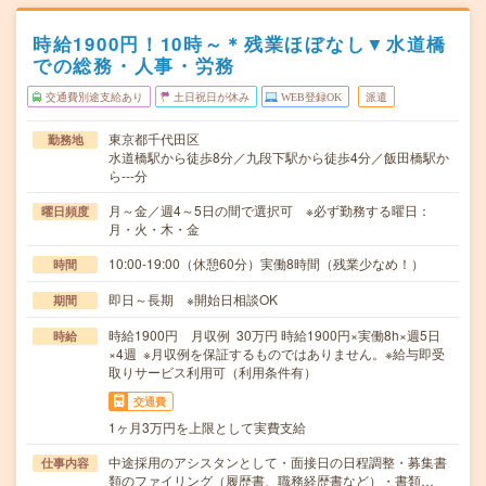
時給1900円！10時～＊残業ほぼなし▼水道橋
での総務・人事・労務
交通費別途支給あり
土日祝日が休み
WEB登録OK
派遣
東京都千代田区
勤務地
水道橋駅から徒歩8分／九段下駅から徒歩4分／飯田橋駅か
ら---分
月～金／週4～5日の間で選択可 ※必ず勤務する曜日：
曜日頻度
月・火・木・金
10:00-19:00（休憩60分）実働8時間（残業少なめ！）
時間
即日～長期 ※開始日相談OK
期間
時給1900円 月収例 30万円 時給1900円×実働8h×週5日
時給
×4週 ※月収例を保証するものではありません。※給与即受
取りサービス利用可（利用条件有）
交通費
1ヶ月3万円を上限として実費支給
中途採用のアシスタンとして・面接日の日程調整・募集書
仕事内容
類のファイリング（履歴書、職務経歴書など）・書類…