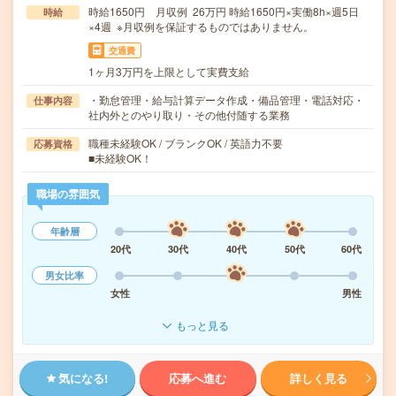
時給1650円 月収例 26万円 時給1650円×実働8h×週5日
時給
×4週 ※月収例を保証するものではありません。
交通費
1ヶ月3万円を上限として実費支給
・勤怠管理・給与計算データ作成・備品管理・電話対応・
仕事内容
社内外とのやり取り・その他付随する業務
職種未経験OK / ブランクOK / 英語力不要
応募資格
■未経験OK！
職場の雰囲気
年齢層
20代
30代
40代
50代
60代
男女比率
女性
男性
もっと見る
気になる!
応募へ進む
詳しく見る