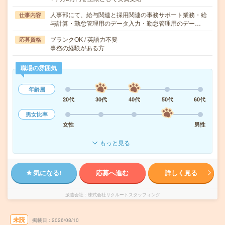
人事部にて、給与関連と採用関連の事務サポート業務・給
仕事内容
与計算・勤怠管理用のデータ入力・勤怠管理用のデー…
ブランクOK / 英語力不要
応募資格
事務の経験がある方
職場の雰囲気
年齢層
20代
30代
40代
50代
60代
男女比率
女性
男性
もっと見る
気になる!
応募へ進む
詳しく見る
派遣会社
株式会社リクルートスタッフィング
未読
掲載日
2026/08/10