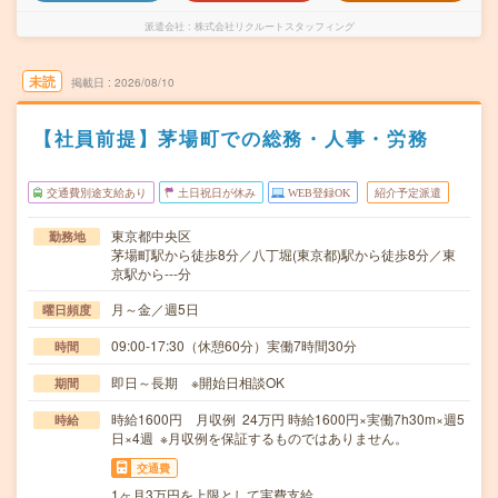
派遣会社
株式会社リクルートスタッフィング
未読
掲載日
2026/08/10
【社員前提】茅場町での総務・人事・労務
交通費別途支給あり
土日祝日が休み
WEB登録OK
紹介予定派遣
東京都中央区
勤務地
茅場町駅から徒歩8分／八丁堀(東京都)駅から徒歩8分／東
京駅から---分
月～金／週5日
曜日頻度
09:00-17:30（休憩60分）実働7時間30分
時間
即日～長期 ※開始日相談OK
期間
時給1600円 月収例 24万円 時給1600円×実働7h30m×週5
時給
日×4週 ※月収例を保証するものではありません。
交通費
1ヶ月3万円を上限として実費支給