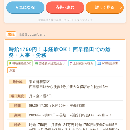
気になる!
応募へ進む
詳しく見る
派遣会社
株式会社リクルートスタッフィング
未読
掲載日
2026/08/10
時給1750円！未経験OK！西早稲田での総
務・人事・労務
職種未経験OK
交通費別途支給あり
土日祝日が休み
WEB登録OK
派遣
東京都新宿区
勤務地
西早稲田駅から徒歩4分／新大久保駅から徒歩13分
月～金／週5日
曜日頻度
09:30-17:30（休憩60分）実働7時間
時間
2026年09月01日～長期 ※開始日相談OK ※9月～！
期間
時給1750円 月収例 24万円 時給1750円×実働7h×週5日
時給
×4週 ※月収例を保証するものではありません。※給与即受