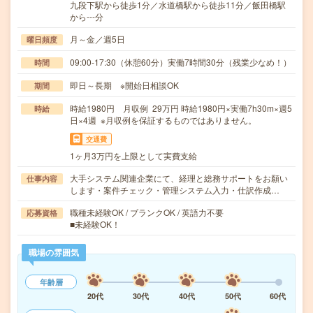
九段下駅から徒歩1分／水道橋駅から徒歩11分／飯田橋駅
から---分
月～金／週5日
曜日頻度
09:00-17:30（休憩60分）実働7時間30分（残業少なめ！）
時間
即日～長期 ※開始日相談OK
期間
時給1980円 月収例 29万円 時給1980円×実働7h30m×週5
時給
日×4週 ※月収例を保証するものではありません。
交通費
1ヶ月3万円を上限として実費支給
大手システム関連企業にて、経理と総務サポートをお願い
仕事内容
します・案件チェック・管理システム入力・仕訳作成…
職種未経験OK / ブランクOK / 英語力不要
応募資格
■未経験OK！
職場の雰囲気
年齢層
20代
30代
40代
50代
60代