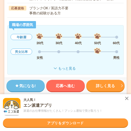
ブランクOK / 英語力不要
応募資格
事務の経験がある方
職場の雰囲気
年齢層
20代
30代
40代
50代
60代
男女比率
女性
男性
もっと見る
気になる!
応募へ進む
詳しく見る
派遣会社
株式会社リクルートスタッフィング
大人気！
エン派遣アプリ
派遣のお仕事情報がたくさん！プッシュ通知で受け取ろう！
未読
掲載日
2026/08/10
アプリをダウンロード
時給1800円！残業ほぼなし▼若松河田での総