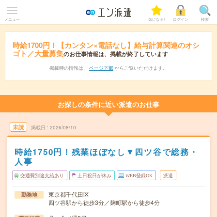
メニュー
気になる!
ログイン
検索
時給1700円！【カンタン×電話なし】給与計算関連のオシ
ゴト／大量募集
のお仕事情報は、掲載が終了しています
掲載時の情報は、
ページ下部
からご覧いただけます。
お探しの条件に近い派遣のお仕事
未読
掲載日
2026/08/10
時給1750円！残業ほぼなし▼四ツ谷で総務・
人事
交通費別途支給あり
土日祝日が休み
WEB登録OK
派遣
東京都千代田区
勤務地
四ツ谷駅から徒歩3分／麹町駅から徒歩4分