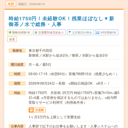
未読
掲載日
2026/08/10
時給1750円！未経験OK！残業ほぼなし▼新
御茶ノ水で総務・人事
職種未経験OK
交通費別途支給あり
土日祝日が休み
WEB登録OK
派遣
東京都千代田区
勤務地
新御茶ノ水駅から徒歩2分／御茶ノ水駅から徒歩2分
月～金／週5日
曜日頻度
09:00-17:15（休憩60分）実働7時間15分（残業少なめ！）
時間
2026年08月24日～長期 ※開始日相談OK ※8月～！
期間
時給1750円 月収例 25万円 時給1750円×実働7h15m×週5
時給
日×4週 ※月収例を保証するものではありません。※給与即
受取りサービス利用可（利用条件有）
交通費
1ヶ月3万円を上限として実費支給
人事部で以下のお仕事をお願いします・人事システムへの
仕事内容