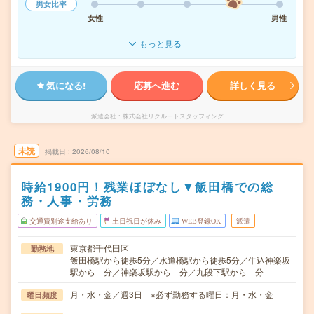
男女比率
女性
男性
もっと見る
気になる!
応募へ進む
詳しく見る
派遣会社
株式会社リクルートスタッフィング
未読
掲載日
2026/08/10
時給1900円！残業ほぼなし▼飯田橋での総
務・人事・労務
交通費別途支給あり
土日祝日が休み
WEB登録OK
派遣
東京都千代田区
勤務地
飯田橋駅から徒歩5分／水道橋駅から徒歩5分／牛込神楽坂
駅から---分／神楽坂駅から---分／九段下駅から---分
月・水・金／週3日 ※必ず勤務する曜日：月・水・金
曜日頻度