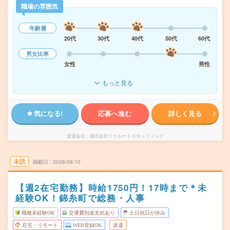
職場の雰囲気
年齢層
20代
30代
40代
50代
60代
男女比率
女性
男性
もっと見る
気になる!
応募へ進む
詳しく見る
派遣会社
株式会社リクルートスタッフィング
未読
掲載日
2026/08/10
【週2在宅勤務】時給1750円！17時まで＊未
経験OK！錦糸町で総務・人事
職種未経験OK
交通費別途支給あり
土日祝日が休み
在宅・リモート
WEB登録OK
派遣