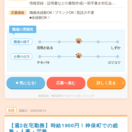
情報登録・証明書などの書類作成(一部手書き対応あ…
職種未経験OK / ブランクOK / 英語力不要
応募資格
■未経験OK！
職場の雰囲気
職場の様子
活気がある
しずか
仕事の仕方
テキパキ
コツコツ
気になる!
応募へ進む
詳しく見る
派遣会社
株式会社リクルートスタッフィング
未読
掲載日
2026/08/10
【週2在宅勤務】時給1900円！神保町での総
務・人事・労務