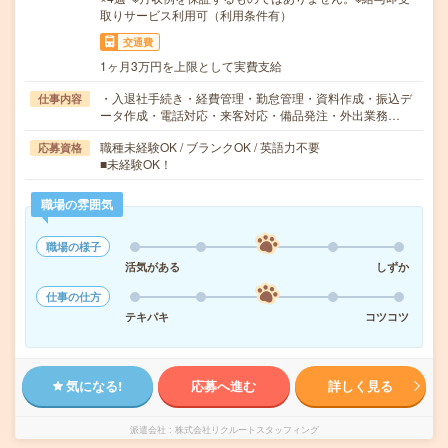
取りサービス利用可（利用条件有）
交通費
1ヶ月3万円を上限として実費支給
・入退社手続き・経費管理・勤怠管理・資料作成・振込デ
仕事内容
ータ作成・電話対応・来客対応・備品発注・外出業務…
職種未経験OK / ブランクOK / 英語力不要
応募資格
■未経験OK！
職場の雰囲気
職場の様子
活気がある
しずか
仕事の仕方
テキパキ
コツコツ
気になる!
応募へ進む
詳しく見る
派遣会社
株式会社リクルートスタッフィング