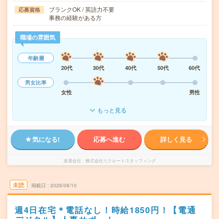
ブランクOK / 英語力不要
応募資格
事務の経験がある方
職場の雰囲気
年齢層
20代
30代
40代
50代
60代
男女比率
女性
男性
もっと見る
気になる!
応募へ進む
詳しく見る
派遣会社
株式会社リクルートスタッフィング
未読
掲載日
2026/08/10
週4日在宅＊電話なし！時給1850円！【電通