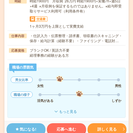
時給1900円 月収例 26万円 時給1900円×実働7h×週5日
時給
×4週 ※月収例を保証するものではありません。※給与即受
取りサービス利用可（利用条件有）
交通費
1ヶ月3万円を上限として実費支給
・仕訳入力・伝票整理・請求書、領収書のスキャニング・
仕事内容
保存・給与計算（経験不要）・ファイリング・電話対…
ブランクOK / 英語力不要
応募資格
経理事務の経験がある方
職場の雰囲気
男女比率
女性
男性
職場の様子
活気がある
しずか
もっと見る
気になる!
応募へ進む
詳しく見る