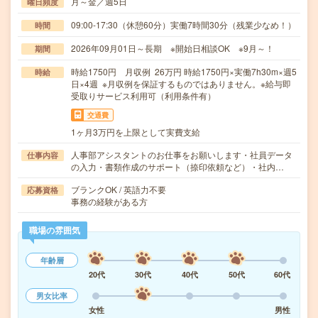
月～金／週5日
曜日頻度
09:00-17:30（休憩60分）実働7時間30分（残業少なめ！）
時間
2026年09月01日～長期 ※開始日相談OK ※9月～！
期間
時給1750円 月収例 26万円 時給1750円×実働7h30m×週5
時給
日×4週 ※月収例を保証するものではありません。※給与即
受取りサービス利用可（利用条件有）
交通費
1ヶ月3万円を上限として実費支給
人事部アシスタントのお仕事をお願いします・社員データ
仕事内容
の入力・書類作成のサポート（捺印依頼など）・社内…
ブランクOK / 英語力不要
応募資格
事務の経験がある方
職場の雰囲気
年齢層
20代
30代
40代
50代
60代
男女比率
女性
男性