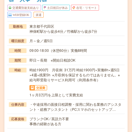
交通費別途支給あり
土日祝日が休み
在宅・リモート
WEB登録OK
派遣
東京都千代田区
勤務地
神保町駅から徒歩4分／竹橋駅から徒歩7分
月～金／週5日
曜日頻度
09:00-18:00（休憩60分）実働8時間
時間
即日～長期 ※開始日相談OK
期間
時給1900円 月収例 31万円 時給1900円×実働8h×週5日
時給
×4週+残業5h ※月収例を保証するものではありません。※
給与即受取りサービス利用可（利用条件有）
交通費
1ヶ月3万円を上限として実費支給
・中途採用の面接日程調整・採用に関わる業務のアシスタ
仕事内容
ント・総務アシスタント（PCスマホのセットアップ…
ブランクOK / 英語力不要
応募資格
事務の経験がある方