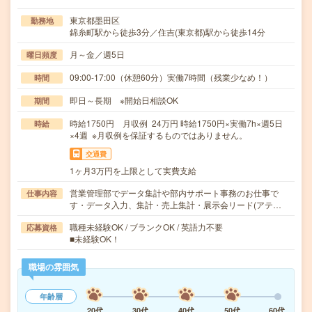
東京都墨田区
勤務地
錦糸町駅から徒歩3分／住吉(東京都)駅から徒歩14分
月～金／週5日
曜日頻度
09:00-17:00（休憩60分）実働7時間（残業少なめ！）
時間
即日～長期 ※開始日相談OK
期間
時給1750円 月収例 24万円 時給1750円×実働7h×週5日
時給
×4週 ※月収例を保証するものではありません。
交通費
1ヶ月3万円を上限として実費支給
営業管理部でデータ集計や部内サポート事務のお仕事で
仕事内容
す・データ入力、集計・売上集計・展示会リード(アテ…
職種未経験OK / ブランクOK / 英語力不要
応募資格
■未経験OK！
職場の雰囲気
年齢層
20代
30代
40代
50代
60代