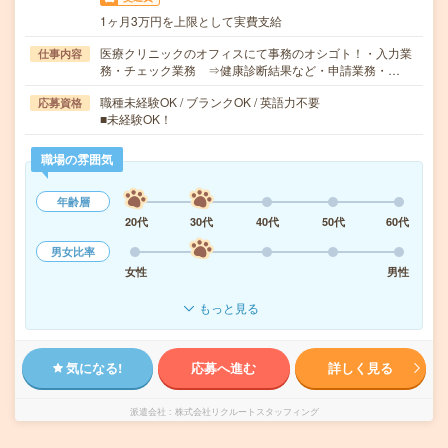
1ヶ月3万円を上限として実費支給
医療クリニックのオフィスにて事務のオシゴト！・入力業
仕事内容
務・チェック業務 ⇒健康診断結果など・申請業務・…
職種未経験OK / ブランクOK / 英語力不要
応募資格
■未経験OK！
職場の雰囲気
年齢層
20代
30代
40代
50代
60代
男女比率
女性
男性
もっと見る
気になる!
応募へ進む
詳しく見る
派遣会社
株式会社リクルートスタッフィング