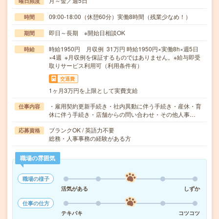
月～金／週5日
曜日頻度
09:00-18:00（休憩60分）実働8時間（残業少なめ！）
時間
即日～長期 ※開始日相談OK
期間
時給1950円 月収例 31万円 時給1950円×実働8h×週5日
時給
×4週 ※月収例を保証するものではありません。※給与即受
取りサービス利用可（利用条件有）
交通費
1ヶ月3万円を上限として実費支給
・雇用契約更新手続き・社内異動に伴う手続き・産休・育
仕事内容
休に伴う手続き・店舗からの問い合わせ・その他人事…
ブランクOK / 英語力不要
応募資格
総務・人事事務の経験がある方
職場の雰囲気
職場の様子
活気がある
しずか
仕事の仕方
テキパキ
コツコツ