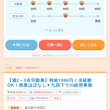
年齢層
20代
30代
40代
50代
60代
男女比率
女性
男性
もっと見る
気になる!
応募へ進む
詳しく見る
派遣会社
株式会社リクルートスタッフィング
未読
掲載日
2026/08/10
【週2～3在宅勤務】時給1980円！未経験
OK！残業ほぼなし▼九段下での経理事務
職種未経験OK
交通費別途支給あり
土日祝日が休み
在宅・リモート
WEB登録OK
派遣
東京都千代田区
勤務地