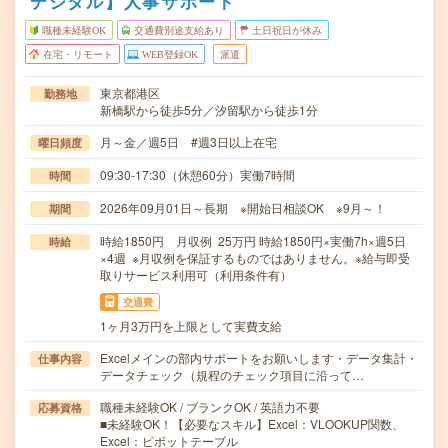
デジタル】人事サポート
職種未経験OK
交通費別途支給あり
土日祝日が休み
在宅・リモート
WEB登録OK
派遣
東京都港区
勤務地
新橋駅から徒歩5分／汐留駅から徒歩1分
月～金／週5日 #週3日以上在宅
曜日頻度
09:30-17:30（休憩60分）実働7時間
時間
2026年09月01日～長期 ※開始日相談OK ※9月～！
期間
時給1850円 月収例 25万円 時給1850円×実働7h×週5日
時給
×4週 ※月収例を保証するものではありません。※給与即受
取りサービス利用可（利用条件有）
交通費
1ヶ月3万円を上限として実費支給
Excelメインの部内サポートをお願いします・データ集計・
仕事内容
データチェック（規程のチェック項目に沿って…
職種未経験OK / ブランクOK / 英語力不要
応募資格
■未経験OK！【必要なスキル】Excel：VLOOKUP関数、
Excel：ピボットテーブル