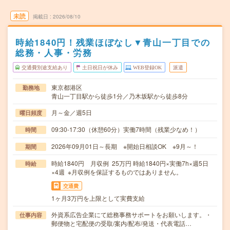
未読
掲載日
2026/08/10
時給1840円！残業ほぼなし▼青山一丁目での
総務・人事・労務
交通費別途支給あり
土日祝日が休み
WEB登録OK
派遣
東京都港区
勤務地
青山一丁目駅から徒歩1分／乃木坂駅から徒歩8分
月～金／週5日
曜日頻度
09:30-17:30（休憩60分）実働7時間（残業少なめ！）
時間
2026年09月01日～長期 ※開始日相談OK ※9月～！
期間
時給1840円 月収例 25万円 時給1840円×実働7h×週5日
時給
×4週 ※月収例を保証するものではありません。
交通費
1ヶ月3万円を上限として実費支給
外資系広告企業にて総務事務サポートをお願いします。・
仕事内容
郵便物と宅配便の受取/案内/配布/発送・代表電話…