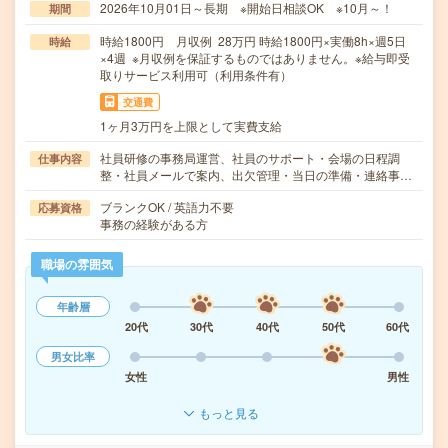
2026年10月01日～長期 ※開始日相談OK ※10月～！
期間
時給1800円 月収例 28万円 時給1800円×実働8h×週5日
時給
×4週 ※月収例を保証するものではありません。※給与即受
取りサービス利用可（利用条件有）
交通費
1ヶ月3万円を上限として実費支給
社員研修の事務局運営、社員のサポート・会場の日程調
仕事内容
整・社員メールで案内、出欠管理・当日の準備・連絡事…
ブランクOK / 英語力不要
応募資格
事務の経験がある方
職場の雰囲気
年齢層
20代
30代
40代
50代
60代
男女比率
女性
男性
もっと見る