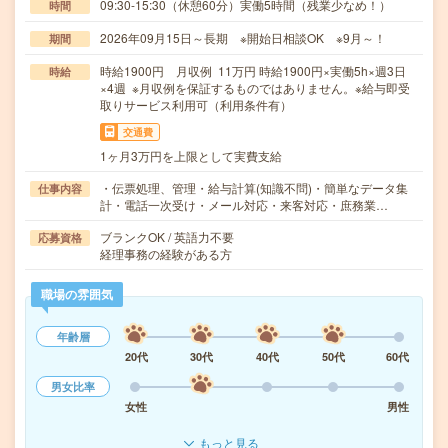
09:30-15:30（休憩60分）実働5時間（残業少なめ！）
時間
2026年09月15日～長期 ※開始日相談OK ※9月～！
期間
時給1900円 月収例 11万円 時給1900円×実働5h×週3日
時給
×4週 ※月収例を保証するものではありません。※給与即受
取りサービス利用可（利用条件有）
交通費
1ヶ月3万円を上限として実費支給
・伝票処理、管理・給与計算(知識不問)・簡単なデータ集
仕事内容
計・電話一次受け・メール対応・来客対応・庶務業…
ブランクOK / 英語力不要
応募資格
経理事務の経験がある方
職場の雰囲気
年齢層
20代
30代
40代
50代
60代
男女比率
女性
男性
もっと見る