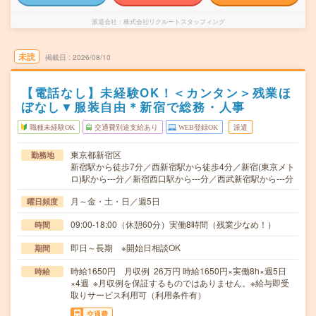
派遣会社
株式会社リクルートスタッフィング
未読
掲載日
2026/08/10
【電話なし】未経験OK！＜カンタン＞残業ほ
ぼなし▼服装自由＊新宿で総務・人事
職種未経験OK
交通費別途支給あり
WEB登録OK
派遣
東京都新宿区
勤務地
新宿駅から徒歩7分／西新宿駅から徒歩4分／新宿(東京メト
ロ)駅から---分／新宿西口駅から---分／西武新宿駅から---分
月～金・土・日／週5日
曜日頻度
09:00-18:00（休憩60分）実働8時間（残業少なめ！）
時間
即日～長期 ※開始日相談OK
期間
時給1650円 月収例 26万円 時給1650円×実働8h×週5日
時給
×4週 ※月収例を保証するものではありません。※給与即受
取りサービス利用可（利用条件有）
交通費