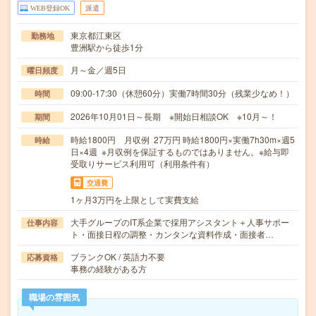
WEB登録OK
派遣
東京都江東区
勤務地
豊洲駅から徒歩1分
月～金／週5日
曜日頻度
09:00-17:30（休憩60分）実働7時間30分（残業少なめ！）
時間
2026年10月01日～長期 ※開始日相談OK ※10月～！
期間
時給1800円 月収例 27万円 時給1800円×実働7h30m×週5
時給
日×4週 ※月収例を保証するものではありません。※給与即
受取りサービス利用可（利用条件有）
交通費
1ヶ月3万円を上限として実費支給
大手グループのIT系企業で採用アシスタント＋人事サポー
仕事内容
ト・面接日程の調整・カンタンな資料作成・面接者…
ブランクOK / 英語力不要
応募資格
事務の経験がある方
職場の雰囲気