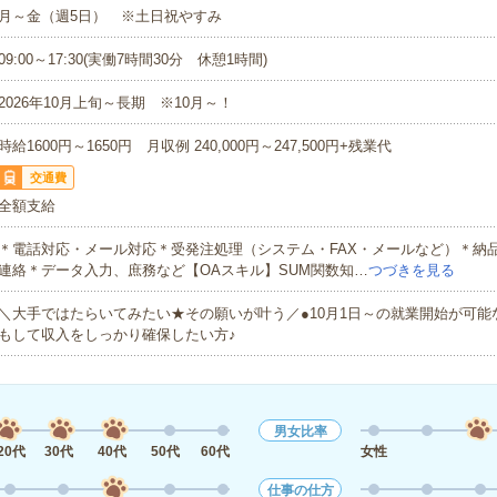
月～金（週5日） ※土日祝やすみ
09:00～17:30(実働7時間30分 休憩1時間)
2026年10月上旬～長期 ※10月～！
時給1600円～1650円 月収例 240,000円～247,500円+残業代
交通費
全額支給
＊電話対応・メール対応＊受発注処理（システム・FAX・メールなど）＊納
連絡＊データ入力、庶務など【OAスキル】SUM関数知…
つづきを見る
＼大手ではたらいてみたい★その願いが叶う／●10月1日～の就業開始が可能
もして収入をしっかり確保したい方♪
男女比率
20代
30代
40代
50代
60代
女性
仕事の仕方