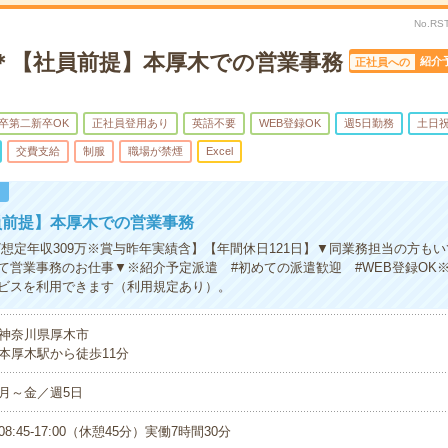
No.RS
で＊【社員前提】本厚木での営業事務
紹介
正社員への
卒第二新卒OK
正社員登用あり
英語不要
WEB登録OK
週5日勤務
土日
交費支給
制服
職場が禁煙
Excel
！
員前提】本厚木での営業事務
/想定年収309万※賞与昨年実績含】【年間休日121日】▼同業務担当の方も
て営業事務のお仕事▼※紹介予定派遣 #初めての派遣歓迎 #WEB登録OK
ビスを利用できます（利用規定あり）。
神奈川県厚木市
本厚木駅から徒歩11分
月～金／週5日
08:45-17:00（休憩45分）実働7時間30分