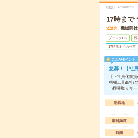
掲載日
2026/08/08
17時ま
機械商社
派遣先
ブランクOK
既
17時前までの仕事
ここがポイント
急募！【社
【正社員化前提
機械工具商社に
与即受取りサー
勤務地
曜日頻度
時間