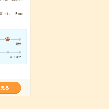
す。・Excel
男性
コツコツ
く見る