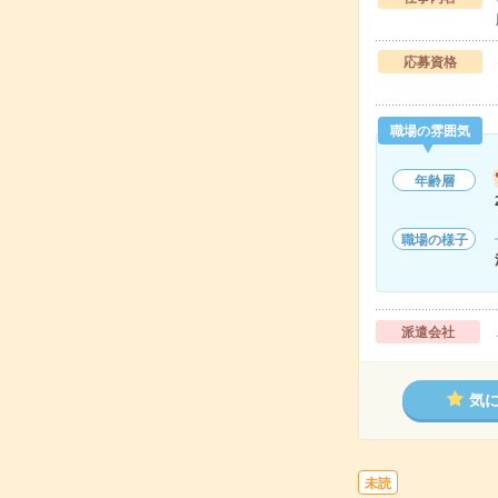
応募資格
職場の雰囲気
年齢層
職場の様子
派遣会社
気
未読