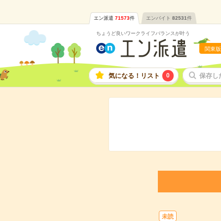
エン派遣
71573
件
エンバイト
82531
件
ちょうど良いワークライフバランスが叶う
関東版
気になる！リスト
0
保存し
未読