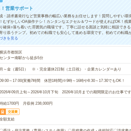
る！営業サポート
成・請求書発行など営業事務の幅広い業務をお任せします！質問しやすい環
！むずかしいOA操作ナシ！カンタンなエクセル＆ワードが使えればOK！残
り確保○落ち着いた雰囲気の職場です。丁寧に話せる面談と気軽に相談できる
寄り添うテンプ。初めての転職でも安心して進める環境です。初めての転職
づきを見る
横浜市都筑区
センター南駅から徒歩5分
月～金（週5日） ※・完全週休2日制（土日祝）・企業カレンダーあり
09:00～17:00(実働7時間 休憩1時間)※9時～16時や8:30～17:30でもOK！
2026年09月上旬～2026年10月下旬 2026年10月までの期間限定のお仕事
時給1700円 月収例 238,000円
交通費
全額支給
〇受注・発注業務（専用システム使用）〇見積書の作成・依頼対応〇請求書