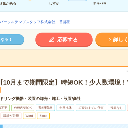
活気がある
しずか
テキパキ
パーソルテンプスタッフ株式会社 首都圏
応募する
詳し
になる！
＊【10月まで期間限定】時短OK！少人数環境
ドリング機器・装置の卸売・施工・設置/商社
書不要
WEB登録OK
週5日勤務
土日祝休
17時前までの仕事
残業なし
職場が禁煙
Word
Excel
！