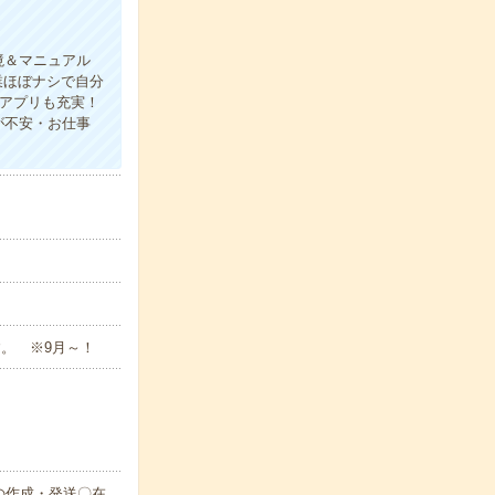
境＆マニュアル
業ほぼナシで自分
アプリも充実！
が不安・お仕事
です。 ※9月～！
の作成・発送〇在