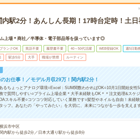
関内駅2分！あんしん長期！17時台定時！土日
ム上場＊商社／半導体・電子部品等を扱っています◎
ブランクOK
英語不要
履歴書不要
40～50代活躍
WEB登録OK
週5日勤
給
駅歩5分
大手
職場が禁煙
ルーティン
！
のお仕事！／モデル月収29万！関内駅2分！
るちょっとアナログ環境○Excel：SUM関数わかればOK○10月1日開始女性
務で質問しやすい○プライム上場企業＊大手未経験もOK＊＊注文処理&スケ
OAスキル不要○コツコツ対応していく業務です○髪型やネイルも自由！未経
タッフ。あなたの「やってみたい」を大切に、未来につながる一歩を支えま
横浜市中区
関内駅から徒歩2分／日本大通り駅から徒歩8分