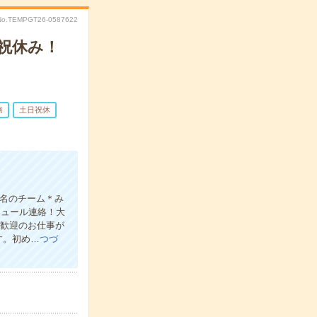
No.TEMPGT26-0587622
祝休み！
務
土日祝休
5名のチーム＊み
ジュール連絡！大
験歓迎のお仕事が
す。初め…
つづ