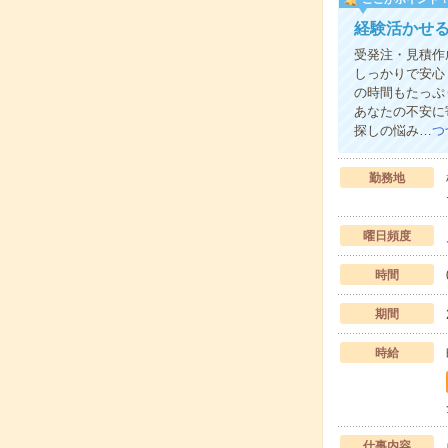
経験活かせ
受発注・見積作
しっかりで安心
の時間もたっぷ
あなたの不安に
探しの悩み…
つ
勤務地
曜日頻度
時間
期間
時給
仕事内容