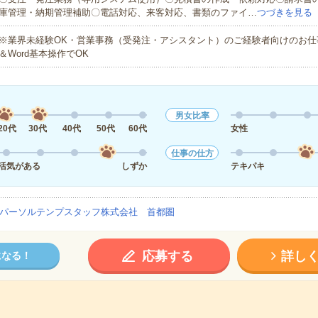
庫管理・納期管理補助〇電話対応、来客対応、書類のファイ…
つづきを見る
※業界未経験OK・営業事務（受発注・アシスタント）のご経験者向けのお仕事で
＆Word基本操作でOK
男女比率
20代
30代
40代
50代
60代
女性
仕事の仕方
活気がある
しずか
テキパキ
パーソルテンプスタッフ株式会社 首都圏
応募する
詳し
になる！