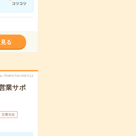
コツコツ
く見る
No.TEMPGT26-0587212
！営業サポ
交費支給