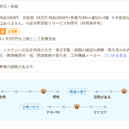
即日～長期
時給1650円 月収例 24万円 時給1650円×実働7h30m×週5日×4週 ※月収
はありません。※給与即受取りサービス利用可（利用条件有）
交通費
1ヶ月3万円を上限として実費支給
・システムへの注文内容の入力・発注手配・納期の確認や調整・取引先や社
応・郵便物受付・他、関連業務※取引先：工作機械メーカー…
つづきを見る
事務の経験がある方
職場の様子
女性
男性
活気がある
仕事の仕方
テキパキ
コツコツ