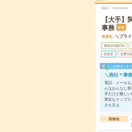
掲載日
2026/08/08
【大手】
事務
派遣
＼プライ
派遣先
職種未経験OK
残業多
交費支
ここがポイント
＼商社＊事務
電話・メールもあ
んなおんなじ業
手だけど難しい
豊富なテンプス
きを見る
勤務地