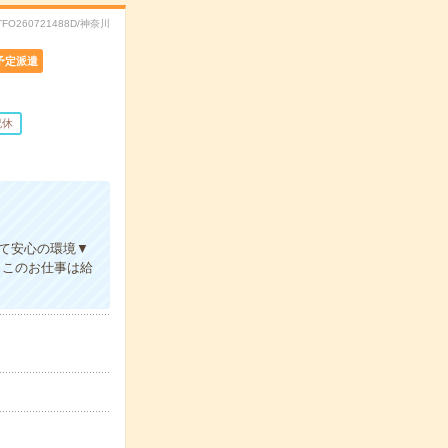
TFO260721488D/神奈川
予定派遣
祝休
いて安心の環境▼
※このお仕事は給