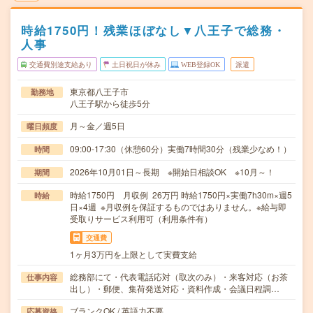
時給1750円！残業ほぼなし▼八王子で総務・
人事
交通費別途支給あり
土日祝日が休み
WEB登録OK
派遣
東京都八王子市
勤務地
八王子駅から徒歩5分
月～金／週5日
曜日頻度
09:00-17:30（休憩60分）実働7時間30分（残業少なめ！）
時間
2026年10月01日～長期 ※開始日相談OK ※10月～！
期間
時給1750円 月収例 26万円 時給1750円×実働7h30m×週5
時給
日×4週 ※月収例を保証するものではありません。※給与即
受取りサービス利用可（利用条件有）
交通費
1ヶ月3万円を上限として実費支給
総務部にて・代表電話応対（取次のみ）・来客対応（お茶
仕事内容
出し）・郵便、集荷発送対応・資料作成・会議日程調…
ブランクOK / 英語力不要
応募資格