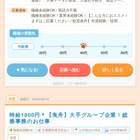
職種未経験OK / 英語力不要
応募資格
職種未経験OK！業界未経験OK！【こんな方におススメ！
まずはご応募ください／歓迎条件】外資経験・採用…
職場の雰囲気
年齢層
20代
30代
40代
50代
60代
気になる!
応募へ進む
詳しく見る
派遣会社
アデコ株式会社
未読
掲載日
2026/08/10
時給1800円＊【曳舟】大手グループ企業！総
務事務のお仕事
職種未経験OK
交通費別途支給あり
土日祝日が休み
WEB登録OK
派遣