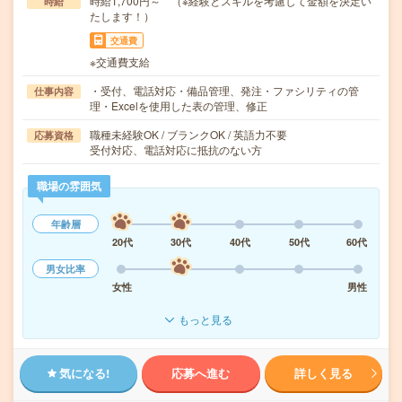
時給1,700円～ （※経験とスキルを考慮して金額を決定い
時給
たします！）
交通費
※交通費支給
・受付、電話対応・備品管理、発注・ファシリティの管
仕事内容
理・Excelを使用した表の管理、修正
職種未経験OK / ブランクOK / 英語力不要
応募資格
受付対応、電話対応に抵抗のない方
職場の雰囲気
年齢層
20代
30代
40代
50代
60代
男女比率
女性
男性
もっと見る
気になる!
応募へ進む
詳しく見る