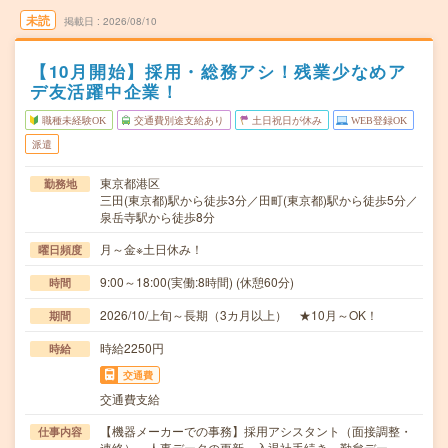
未読
掲載日
2026/08/10
【10月開始】採用・総務アシ！残業少なめア
デ友活躍中企業！
職種未経験OK
交通費別途支給あり
土日祝日が休み
WEB登録OK
派遣
東京都港区
勤務地
三田(東京都)駅から徒歩3分／田町(東京都)駅から徒歩5分／
泉岳寺駅から徒歩8分
月～金※土日休み！
曜日頻度
9:00～18:00(実働:8時間) (休憩60分)
時間
2026/10/上旬～長期（3カ月以上） ★10月～OK！
期間
時給2250円
時給
交通費
交通費支給
【機器メーカーでの事務】採用アシスタント（面接調整・
仕事内容
連絡）、人事データの更新、入退社手続き、勤怠デー…