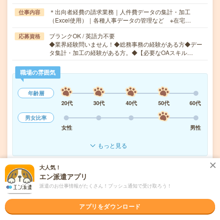
＊出向者経費の請求業務｜人件費データの集計・加工
仕事内容
（Excel使用）｜各種人事データの管理など ※在宅…
ブランクOK / 英語力不要
応募資格
◆業界経験問いません！◆総務事務の経験がある方◆デー
タ集計・加工の経験がある方。◆【必要なOAスキル…
職場の雰囲気
年齢層
20代
30代
40代
50代
60代
男女比率
女性
男性
もっと見る
大人気！
気になる!
応募へ進む
詳しく見る
エン派遣アプリ
派遣のお仕事情報がたくさん！プッシュ通知で受け取ろう！
派遣会社
株式会社スタッフサービス
アプリをダウンロード