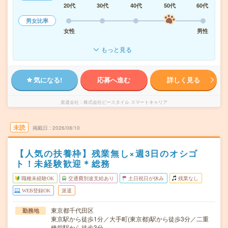
20代
30代
40代
50代
60代
男女比率
女性
男性
もっと見る
気になる!
応募へ進む
詳しく見る
派遣会社
株式会社ビースタイル スマートキャリア
未読
掲載日
2026/08/10
【人気の扶養枠】残業無し×週3日のオシゴ
ト！未経験歓迎＊総務
職種未経験OK
交通費別途支給あり
土日祝日が休み
残業なし
WEB登録OK
派遣
東京都千代田区
勤務地
東京駅から徒歩1分／大手町(東京都)駅から徒歩3分／二重
橋前駅から徒歩3分