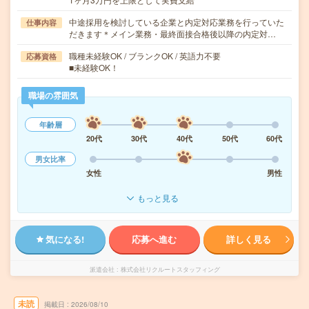
中途採用を検討している企業と内定対応業務を行っていた
仕事内容
だきます＊メイン業務・最終面接合格後以降の内定対…
職種未経験OK / ブランクOK / 英語力不要
応募資格
■未経験OK！
職場の雰囲気
年齢層
20代
30代
40代
50代
60代
男女比率
女性
男性
もっと見る
気になる!
応募へ進む
詳しく見る
派遣会社
株式会社リクルートスタッフィング
未読
掲載日
2026/08/10