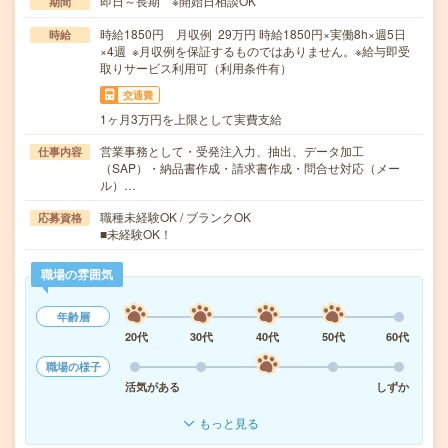
即日～長期 ※開始日相談OK
期間
時給1850円 月収例 29万円 時給1850円×実働8h×週5日
時給
×4週 ※月収例を保証するものではありません。※給与即受
取りサービス利用可（利用条件有）
交通費
1ヶ月3万円を上限として実費支給
営業事務として・受発注入力、抽出、データ加工
仕事内容
（SAP）・納品書作成・請求書作成・問合せ対応（メー
ル）…
職種未経験OK / ブランクOK
応募資格
■未経験OK！
職場の雰囲気
年齢層
20代
30代
40代
50代
60代
職場の様子
活気がある
しずか
もっと見る