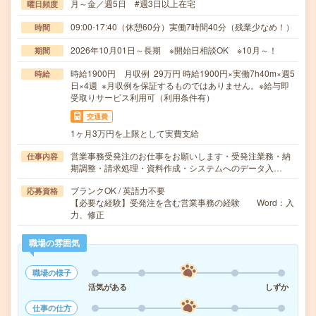
月～金／週5日 #週3日以上在宅
曜日頻度
09:00-17:40（休憩60分）実働7時間40分（残業少なめ！）
時間
2026年10月01日～長期 ※開始日相談OK ※10月～！
期間
時給1900円 月収例 29万円 時給1900円×実働7h40m×週5
時給
日×4週 ※月収例を保証するものではありません。※給与即
受取りサービス利用可（利用条件有）
交通費
1ヶ月3万円を上限として実費支給
営業事務受発注のお仕事をお願いします・受発注業務・納
仕事内容
期調整・請求処理・資料作成・システムへのデータ入…
ブランクOK / 英語力不要
応募資格
【必要な経験】受発注を含む営業事務の経験 Word：入
力、修正
職場の雰囲気
職場の様子
活気がある
しずか
仕事の仕方