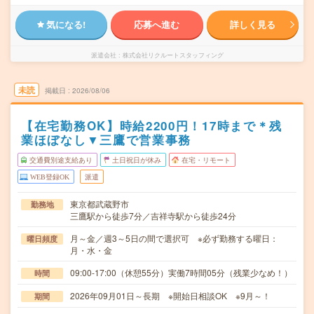
気になる!
応募へ進む
詳しく見る
派遣会社
株式会社リクルートスタッフィング
未読
掲載日
2026/08/06
【在宅勤務OK】時給2200円！17時まで＊残
業ほぼなし▼三鷹で営業事務
交通費別途支給あり
土日祝日が休み
在宅・リモート
WEB登録OK
派遣
東京都武蔵野市
勤務地
三鷹駅から徒歩7分／吉祥寺駅から徒歩24分
月～金／週3～5日の間で選択可 ※必ず勤務する曜日：
曜日頻度
月・水・金
09:00-17:00（休憩55分）実働7時間05分（残業少なめ！）
時間
2026年09月01日～長期 ※開始日相談OK ※9月～！
期間