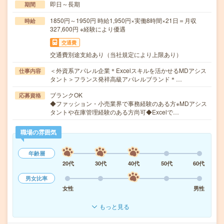
即日～長期
期間
1850円～1950円 時給1,950円×実働8時間×21日＝月収
時給
327,600円 ※経験により優遇
交通費
交通費別途支給あり（当社規定により上限あり）
＜外資系アパレル企業＊Excelスキルを活かせるMDアシス
仕事内容
タント＞フランス発祥高級アパレルブランド＊…
ブランクOK
応募資格
◆ファッション・小売業界で事務経験のある方※MDアシス
タントや在庫管理経験のある方尚可◆Excelで…
職場の雰囲気
年齢層
20代
30代
40代
50代
60代
男女比率
女性
男性
もっと見る