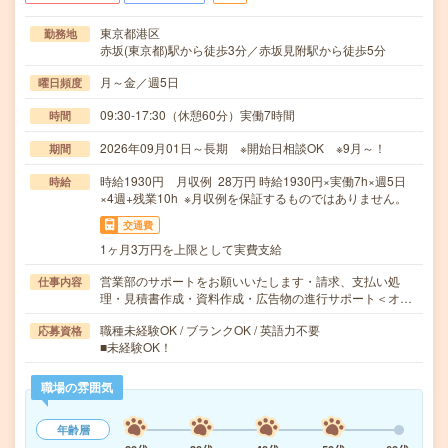
東京都港区
勤務地
赤坂(東京都)駅から徒歩3分／赤坂見附駅から徒歩5分
月～金／週5日
曜日頻度
09:30-17:30（休憩60分）実働7時間
時間
2026年09月01日～長期 ※開始日相談OK ※9月～！
期間
時給1930円 月収例 28万円 時給1930円×実働7h×週5日
時給
×4週+残業10h ※月収例を保証するものではありません。
交通費
1ヶ月3万円を上限として実費支給
営業部のサポートをお願いいたします・請求、支払い処
仕事内容
理・見積書作成・資料作成・広告物の進行サポート＜オ…
職種未経験OK / ブランクOK / 英語力不要
応募資格
■未経験OK！
職場の雰囲気
年齢層