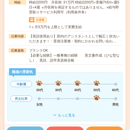
時給2200円 月収例 31万円 時給2200円×実働7h5m×週5
時給
日×4週 ※月収例を保証するものではありません。※給与即
受取りサービス利用可（利用条件有）
交通費
1ヶ月3万円を上限として実費支給
【英語使用あり】部内のアシスタントとして幅広く担当い
仕事内容
ただきます！・受発注業務・契約にかかわる問い合わ…
ブランクOK
応募資格
【必要な経験】一般事務の経験 英文書作成（ひな型な
し）、英語、語学系資格全般
職場の雰囲気
年齢層
20代
30代
40代
50代
60代
男女比率
女性
男性
もっと見る