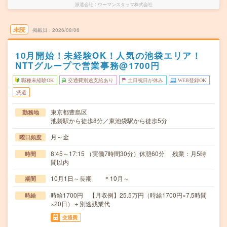
派遣会社
ウーマンスタッフ株式会社
未読
掲載日
2026/08/06
10月開始！未経験OK！人気の池袋エリア！
NTTグループで営業事務@1700円
職種未経験OK
交通費別途支給あり
土日祝日が休み
WEB登録OK
派遣
東京都豊島区
勤務地
池袋駅から徒歩8分／東池袋駅から徒歩5分
月～金
曜日頻度
8:45～17:15 （実働7時間30分）休憩60分 残業：月5時
時間
間以内
10月1日～長期 ＊10月～
期間
時給1700円 【月収例】25.5万円（時給1700円×7.5時間
時給
×20日）＋別途残業代
交通費