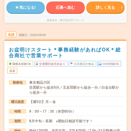
気になる!
応募へ進む
詳しく見る
派遣会社
株式会社ATスタッフ
未読
掲載日
2026/08/06
お盆明けスタート＊事務経験があればOK＊総
合商社で営業サポート
職種未経験OK
交通費別途支給あり
土日祝日が休み
WEB登録OK
派遣
東京都品川区
勤務地
目黒駅から徒歩5分／五反田駅から徒歩---分／白金台駅か
ら徒歩---分
【週5日】月～金
曜日頻度
9：00～17：30（休憩60分）
時間
8月中旬～長期 ※開始日相談可能です！
期間
時給1750円 月収目安：275,625円（7.5h×21日勤務の場
時給