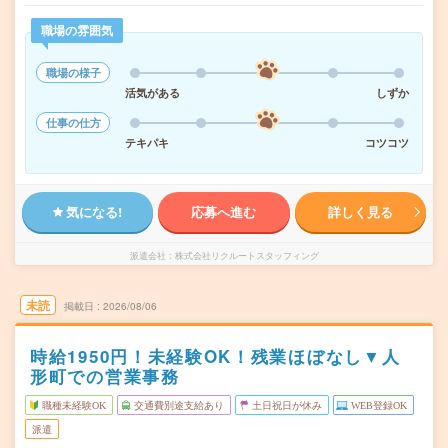
職場の雰囲気
職場の様子
活気がある
しずか
仕事の仕方
テキパキ
コツコツ
気になる!
応募へ進む
詳しく見る
派遣会社
株式会社リクルートスタッフィング
未読
掲載日
2026/08/06
時給1950円！未経験OK！残業ほぼなし▼人
形町での営業事務
職種未経験OK
交通費別途支給あり
土日祝日が休み
WEB登録OK
派遣