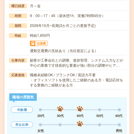
月～金
曜日頻度
9：00～17：45（昼休憩1h、実働7時間45分）
時間
2026年10月~長期(3か月ごとの更新予定)
期間
時給1,650円
時給
交通費
通勤交通費の支給あり（当社規定による）
顧客や工事会社との調整、進捗管理、システム入力などが
仕事内容
中心の業務です技術的な要素が強い部分の調整やヒア…
職種未経験OK / ブランクOK / 英語力不要
応募資格
・オフィスソフトを使用したご経験のある方・電話応対を
する業務のご経験がある方
職場の雰囲気
年齢層
20代
30代
40代
50代
60代
男女比率
女性
男性