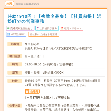
未読
掲載日
2026/08/06
時給1910円！【複数名募集】【社員前提】浜
松町での営業事務
交通費別途支給あり
土日祝日が休み
在宅・リモート
WEB登録OK
正社員への紹介予定派遣
東京都港区
勤務地
浜松町駅から徒歩5分／大門(東京都)駅から徒歩3分
月～金／週5日
曜日頻度
09:00-18:00（休憩60分）実働8時間
時間
即日～長期 ※開始日相談OK
期間
時給1910円 月収例 30万円 時給1910円×実働8h×週5日
時給
×4週 ※月収例を保証するものではありません。
交通費
1ヶ月3万円を上限として実費支給
・船舶向け部品の営業事務（受発注業務）・見積書作成、
仕事内容
受注登録、出荷手配・請求書発行、入金処理・輸出関…