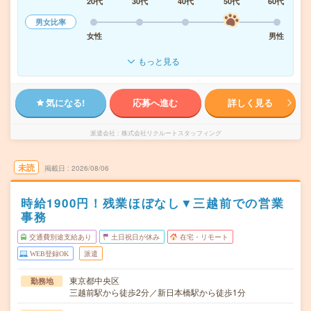
20代
30代
40代
50代
60代
男女比率
女性
男性
もっと見る
気になる!
応募へ進む
詳しく見る
派遣会社
株式会社リクルートスタッフィング
未読
掲載日
2026/08/06
時給1900円！残業ほぼなし▼三越前での営業
事務
交通費別途支給あり
土日祝日が休み
在宅・リモート
WEB登録OK
派遣
東京都中央区
勤務地
三越前駅から徒歩2分／新日本橋駅から徒歩1分