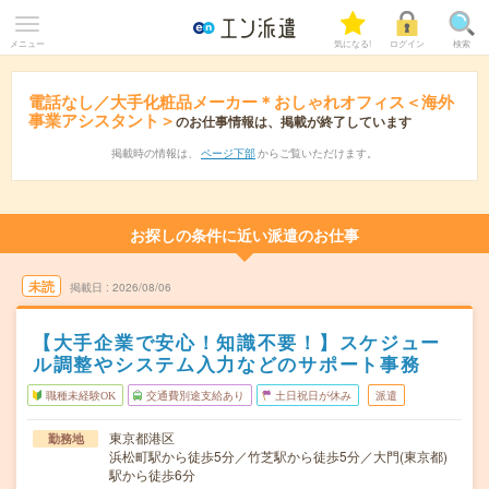
メニュー
気になる!
ログイン
検索
電話なし／大手化粧品メーカー＊おしゃれオフィス＜海外
事業アシスタント＞
のお仕事情報は、掲載が終了しています
掲載時の情報は、
ページ下部
からご覧いただけます。
お探しの条件に近い派遣のお仕事
未読
掲載日
2026/08/06
【大手企業で安心！知識不要！】スケジュー
ル調整やシステム入力などのサポート事務
職種未経験OK
交通費別途支給あり
土日祝日が休み
派遣
東京都港区
勤務地
浜松町駅から徒歩5分／竹芝駅から徒歩5分／大門(東京都)
駅から徒歩6分