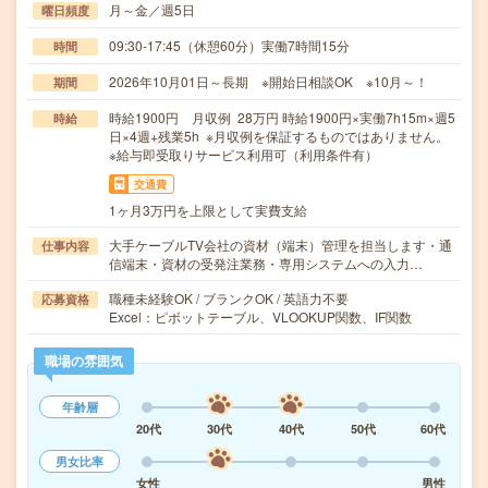
月～金／週5日
曜日頻度
09:30-17:45（休憩60分）実働7時間15分
時間
2026年10月01日～長期 ※開始日相談OK ※10月～！
期間
時給1900円 月収例 28万円 時給1900円×実働7h15m×週5
時給
日×4週+残業5h ※月収例を保証するものではありません。
※給与即受取りサービス利用可（利用条件有）
交通費
1ヶ月3万円を上限として実費支給
大手ケーブルTV会社の資材（端末）管理を担当します・通
仕事内容
信端末・資材の受発注業務・専用システムへの入力…
職種未経験OK / ブランクOK / 英語力不要
応募資格
Excel：ピボットテーブル、VLOOKUP関数、IF関数
職場の雰囲気
年齢層
20代
30代
40代
50代
60代
男女比率
女性
男性