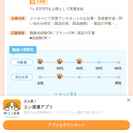
交通費
1ヶ月3万円を上限として実費支給
メーカーにて営業アシスタントのお仕事・見積書作成・問
仕事内容
い合わせ対応（製品仕様、製品納期）・製品の手配・…
職種未経験OK / ブランクOK / 英語力不要
応募資格
■未経験OK！
職場の雰囲気
年齢層
20代
30代
40代
50代
60代
男女比率
女性
男性
もっと見る
大人気！
エン派遣アプリ
気になる!
応募へ進む
詳しく見る
派遣のお仕事情報がたくさん！プッシュ通知で受け取ろう！
アプリをダウンロード
派遣会社
株式会社リクルートスタッフィング