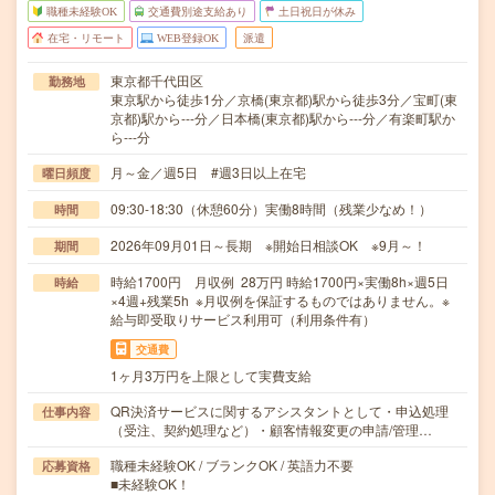
職種未経験OK
交通費別途支給あり
土日祝日が休み
在宅・リモート
WEB登録OK
派遣
東京都千代田区
勤務地
東京駅から徒歩1分／京橋(東京都)駅から徒歩3分／宝町(東
京都)駅から---分／日本橋(東京都)駅から---分／有楽町駅か
ら---分
月～金／週5日 #週3日以上在宅
曜日頻度
09:30-18:30（休憩60分）実働8時間（残業少なめ！）
時間
2026年09月01日～長期 ※開始日相談OK ※9月～！
期間
時給1700円 月収例 28万円 時給1700円×実働8h×週5日
時給
×4週+残業5h ※月収例を保証するものではありません。※
給与即受取りサービス利用可（利用条件有）
交通費
1ヶ月3万円を上限として実費支給
QR決済サービスに関するアシスタントとして・申込処理
仕事内容
（受注、契約処理など）・顧客情報変更の申請/管理…
職種未経験OK / ブランクOK / 英語力不要
応募資格
■未経験OK！