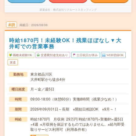
派遣会社
株式会社リクルートスタッフィング
未読
掲載日
2026/08/06
時給1870円！未経験OK！残業ほぼなし▼大
井町での営業事務
職種未経験OK
交通費別途支給あり
土日祝日が休み
WEB登録OK
派遣
東京都品川区
勤務地
大井町駅から徒歩4分
月～金／週5日
曜日頻度
09:00-18:00（休憩60分）実働8時間（残業少なめ！）
時間
2026年09月01日～長期 ※開始日相談OK ※9月～！
期間
時給1870円 月収例 29万円 時給1870円×実働8h×週5日
時給
×4週 ※月収例を保証するものではありません。※給与即受
取りサービス利用可（利用条件有）