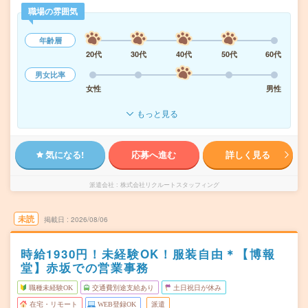
職場の雰囲気
年齢層
20代
30代
40代
50代
60代
男女比率
女性
男性
もっと見る
気になる!
応募へ進む
詳しく見る
派遣会社
株式会社リクルートスタッフィング
未読
掲載日
2026/08/06
時給1930円！未経験OK！服装自由＊【博報
堂】赤坂での営業事務
職種未経験OK
交通費別途支給あり
土日祝日が休み
在宅・リモート
WEB登録OK
派遣