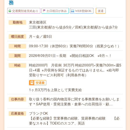
務
交通費別途支給あり
土日祝日が休み
WEB登録OK
派遣
東京都港区
勤務地
三田(東京都)駅から徒歩5分／田町(東京都)駅から徒歩7分
月～金／週5日
曜日頻度
09:00-17:30（休憩60分）実働7時間30分（残業少なめ！）
時間
2026年09月01日～長期 ※開始日相談OK ※9月～！
期間
時給2000円 月収例 30万円 時給2000円×実働7h30m×週5
時給
日×4週 ※月収例を保証するものではありません。※給与即
受取りサービス利用可（利用条件有）
交通費
1ヶ月3万円を上限として実費支給
取り扱う香料の国内物流等に関する事務業務をお願いしま
仕事内容
す＊SAP使用・受発注業務・倉庫への出荷指示・顧…
ブランクOK
応募資格
【必要な経験】営業事務の経験、貿易事務の経験 【必
要なスキル】TOEICのスコア、英語