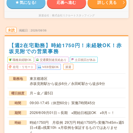
気になる!
応募へ進む
詳しく見る
派遣会社
株式会社リクルートスタッフィング
未読
掲載日
2026/08/06
【週2在宅勤務】時給1750円！未経験OK！赤
坂見附での営業事務
職種未経験OK
交通費別途支給あり
土日祝日が休み
在宅・リモート
WEB登録OK
派遣
東京都港区
勤務地
赤坂見附駅から徒歩6分／永田町駅から徒歩9分
月～金／週5日
曜日頻度
09:00-17:45（休憩60分）実働7時間45分
時間
2026年09月01日～長期 ※開始日相談OK ※9月～！
期間
時給1750円 月収例 29万円 時給1750円×実働7h45m×週5
時給
日×4週+残業10h ※月収例を保証するものではありませ
ん。