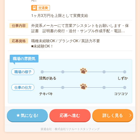
交通費
1ヶ月3万円を上限として実費支給
外資系メーカーにて営業アシスタントをお願いします・保
仕事内容
証書 証明書の発行・送付・サンプル作成手配・電話…
職種未経験OK / ブランクOK / 英語力不要
応募資格
■未経験OK！
職場の雰囲気
職場の様子
活気がある
しずか
仕事の仕方
テキパキ
コツコツ
気になる!
応募へ進む
詳しく見る
派遣会社
株式会社リクルートスタッフィング