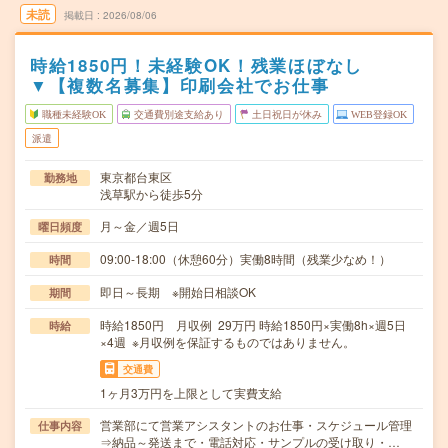
未読
掲載日
2026/08/06
時給1850円！未経験OK！残業ほぼなし
▼【複数名募集】印刷会社でお仕事
職種未経験OK
交通費別途支給あり
土日祝日が休み
WEB登録OK
派遣
東京都台東区
勤務地
浅草駅から徒歩5分
月～金／週5日
曜日頻度
09:00-18:00（休憩60分）実働8時間（残業少なめ！）
時間
即日～長期 ※開始日相談OK
期間
時給1850円 月収例 29万円 時給1850円×実働8h×週5日
時給
×4週 ※月収例を保証するものではありません。
交通費
1ヶ月3万円を上限として実費支給
営業部にて営業アシスタントのお仕事・スケジュール管理
仕事内容
⇒納品～発送まで・電話対応・サンプルの受け取り・…