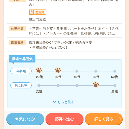
合）
交通費
規定内支給
＜営業担当を支える事務サポートをお任せします＞【具体
仕事内容
的には】・メーカーへの受発注・見積書、納品書、請…
職種未経験OK / ブランクOK / 英語力不要
応募資格
・事務経験があればOK！
職場の雰囲気
年齢層
20代
30代
40代
50代
60代
男女比率
女性
男性
もっと見る
気になる!
応募へ進む
詳しく見る