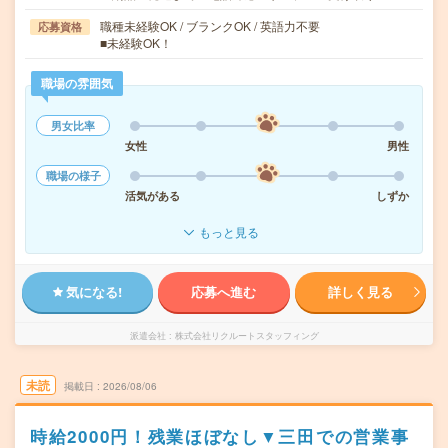
職種未経験OK / ブランクOK / 英語力不要
応募資格
■未経験OK！
職場の雰囲気
男女比率
女性
男性
職場の様子
活気がある
しずか
もっと見る
気になる!
応募へ進む
詳しく見る
派遣会社
株式会社リクルートスタッフィング
未読
掲載日
2026/08/06
時給2000円！残業ほぼなし▼三田での営業事