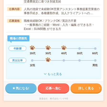
交通費規定に基づき別途支給
人気の池袋で未経験OK営業アシスタント事務提案営業後の
仕事内容
事務手続き、各種書類作成、法人クライアントへの…
職種未経験OK / ブランクOK / 英語力不要
応募資格
・一般事務のご経験・Word：入力・編集 ができる方・
Excel：SUM関数 ができる方
職場の雰囲気
年齢層
20代
30代
40代
50代
60代
男女比率
女性
男性
もっと見る
気になる!
応募へ進む
詳しく見る
派遣会社
株式会社パソナHS