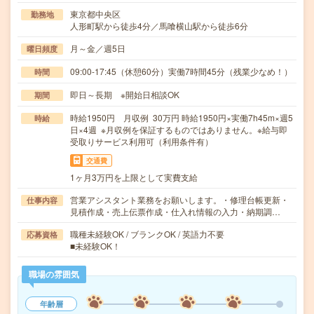
東京都中央区
勤務地
人形町駅から徒歩4分／馬喰横山駅から徒歩6分
月～金／週5日
曜日頻度
09:00-17:45（休憩60分）実働7時間45分（残業少なめ！）
時間
即日～長期 ※開始日相談OK
期間
時給1950円 月収例 30万円 時給1950円×実働7h45m×週5
時給
日×4週 ※月収例を保証するものではありません。※給与即
受取りサービス利用可（利用条件有）
交通費
1ヶ月3万円を上限として実費支給
営業アシスタント業務をお願いします。・修理台帳更新・
仕事内容
見積作成・売上伝票作成・仕入れ情報の入力・納期調…
職種未経験OK / ブランクOK / 英語力不要
応募資格
■未経験OK！
職場の雰囲気
年齢層