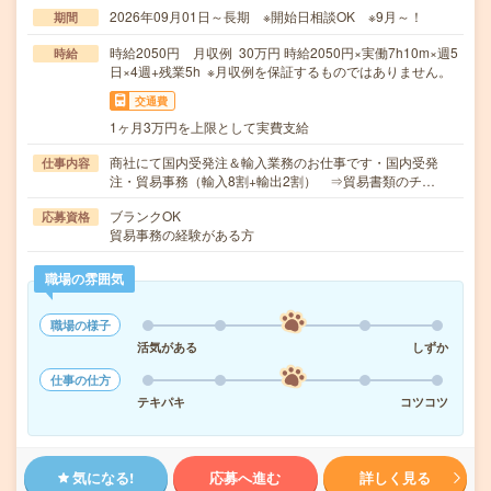
2026年09月01日～長期 ※開始日相談OK ※9月～！
期間
時給2050円 月収例 30万円 時給2050円×実働7h10m×週5
時給
日×4週+残業5h ※月収例を保証するものではありません。
交通費
1ヶ月3万円を上限として実費支給
商社にて国内受発注＆輸入業務のお仕事です・国内受発
仕事内容
注・貿易事務（輸入8割+輸出2割） ⇒貿易書類のチ…
ブランクOK
応募資格
貿易事務の経験がある方
職場の雰囲気
職場の様子
活気がある
しずか
仕事の仕方
テキパキ
コツコツ
気になる!
応募へ進む
詳しく見る