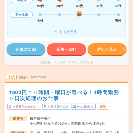
20代
30代
40代
50代
60代
男女比率
女性
男性
もっと見る
気になる!
応募へ進む
詳しく見る
派遣会社
パーソルテンプスタッフ株式会社
未読
掲載日
2026/08/09
1800円＊＜時間・曜日が選べる！4時間勤務
＞日次経理のお仕事
交通費別途支給あり
土日祝日が休み
WEB登録OK
派遣
東京都中央区
勤務地
小伝馬町駅から徒歩3分／馬喰町駅から徒歩3分
月～金（週5日） ※週4～5日勤務で相談可能、曜日（月・
曜日頻度