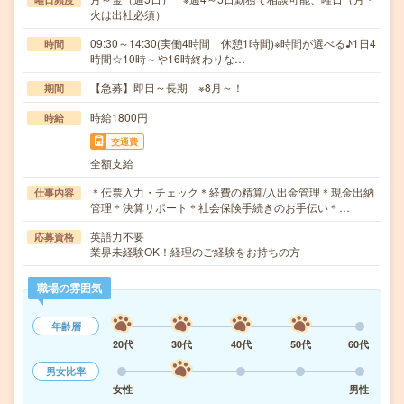
火は出社必須）
09:30～14:30(実働4時間 休憩1時間)※時間が選べる♪1日4
時間
時間☆10時～や16時終わりな…
【急募】即日～長期 ※8月～！
期間
時給1800円
時給
交通費
全額支給
＊伝票入力・チェック＊経費の精算/入出金管理＊現金出納
仕事内容
管理＊決算サポート＊社会保険手続きのお手伝い＊…
英語力不要
応募資格
業界未経験OK！経理のご経験をお持ちの方
職場の雰囲気
年齢層
20代
30代
40代
50代
60代
男女比率
女性
男性