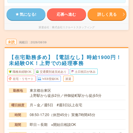
気になる!
応募へ進む
詳しく見る
派遣会社
株式会社リクルートスタッフィング
未読
掲載日
2026/08/09
【在宅勤務多め】【電話なし】時給1900円！
未経験OK！上野での経理事務
職種未経験OK
交通費別途支給あり
土日祝日が休み
在宅・リモート
WEB登録OK
派遣
東京都台東区
勤務地
上野駅から徒歩2分／仲御徒町駅から徒歩5分
月～金／週5日 #週3日以上在宅
曜日頻度
08:50-17:20（休憩45分）実働7時間45分
時間
即日～長期 ※開始日相談OK
期間