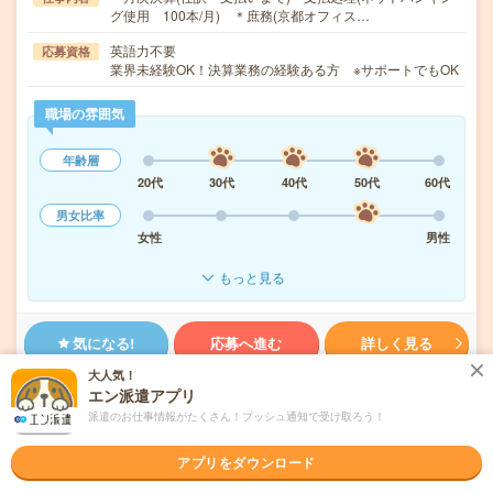
グ使用 100本/月) ＊庶務(京都オフィス…
英語力不要
応募資格
業界未経験OK！決算業務の経験ある方 ※サポートでもOK
職場の雰囲気
年齢層
20代
30代
40代
50代
60代
男女比率
女性
男性
もっと見る
気になる!
応募へ進む
詳しく見る
大人気！
エン派遣アプリ
派遣会社
パーソルテンプスタッフ株式会社
派遣のお仕事情報がたくさん！プッシュ通知で受け取ろう！
未読
掲載日
2026/08/09
アプリをダウンロード