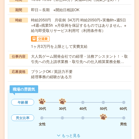
即日～長期 ※開始日相談OK
期間
時給2050円 月収例 34万円 時給2050円×実働8h×週5日
時給
×4週+残業5h ※月収例を保証するものではありません。※
給与即受取りサービス利用可（利用条件有）
交通費
1ヶ月3万円を上限として実費支給
大人気ゲーム開発会社での経理・法務アシスタント！・取
仕事内容
引先への売上請求業務・取引先への仕入精算業務全般…
ブランクOK / 英語力不要
応募資格
経理事務の経験がある方
職場の雰囲気
年齢層
20代
30代
40代
50代
60代
男女比率
女性
男性
もっと見る