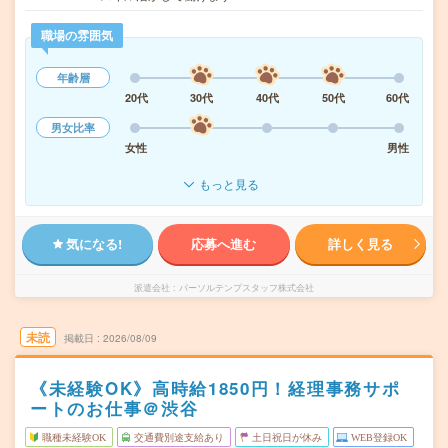
職場の雰囲気
年齢層
20代
30代
40代
50代
60代
男女比率
女性
男性
もっと見る
気になる!
応募へ進む
詳しく見る
派遣会社
パーソルテンプスタッフ株式会社
未読
掲載日
2026/08/09
《未経験OK》高時給1850円！経理事務サポ
ートのお仕事＠渋谷
職種未経験OK
交通費別途支給あり
土日祝日が休み
WEB登録OK