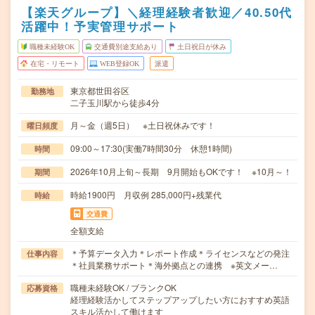
【楽天グループ】＼経理経験者歓迎／40.50代
活躍中！予実管理サポート
職種未経験OK
交通費別途支給あり
土日祝日が休み
在宅・リモート
WEB登録OK
派遣
東京都世田谷区
勤務地
二子玉川駅から徒歩4分
月～金（週5日） ※土日祝休みです！
曜日頻度
09:00～17:30(実働7時間30分 休憩1時間)
時間
2026年10月上旬～長期 9月開始もOKです！ ※10月～！
期間
時給1900円 月収例 285,000円+残業代
時給
交通費
全額支給
＊予算データ入力＊レポート作成＊ライセンスなどの発注
仕事内容
＊社員業務サポート＊海外拠点との連携 ※英文メー…
職種未経験OK / ブランクOK
応募資格
経理経験活かしてステップアップしたい方におすすめ英語
スキル活かして働けます