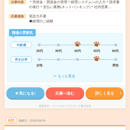
＊売掛金・買掛金の管理＊経理システムへの入力＊請求書
仕事内容
の発行＊支払い業務(ネットバンキング)＊社内営業…
英語力不要
応募資格
◆経理のご経験
職場の雰囲気
年齢層
20代
30代
40代
50代
60代
男女比率
女性
男性
もっと見る
気になる!
応募へ進む
詳しく見る
派遣会社
パーソルテンプスタッフ株式会社
未読
掲載日
2026/08/09