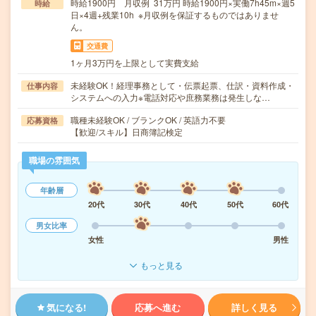
時給1900円 月収例 31万円 時給1900円×実働7h45m×週5
時給
日×4週+残業10h ※月収例を保証するものではありませ
ん。
交通費
1ヶ月3万円を上限として実費支給
未経験OK！経理事務として・伝票起票、仕訳・資料作成・
仕事内容
システムへの入力※電話対応や庶務業務は発生しな…
職種未経験OK / ブランクOK / 英語力不要
応募資格
【歓迎/スキル】日商簿記検定
職場の雰囲気
年齢層
20代
30代
40代
50代
60代
男女比率
女性
男性
もっと見る
気になる!
応募へ進む
詳しく見る