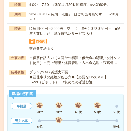
9:00～17:30 ※残業は月20時間程度。※休憩60分。
時間
2026/10/01～長期 ※開始日はご相談可能です！ ※10月
期間
～！
時給1900円～2000円＋交 【月収例】372,875円～ ■給
時給
与の前払いが可能な速払いサービスあり
交通費
交通費支給あり
＊伝票仕訳入力（立替金の精算＊仮受金の処理／会計ソフ
仕事内容
ト使用）＊売上管理＊経費管理＊入出金処理＊残高管…
ブランクOK / 英語力不要
応募資格
◆経理事務の経験がある方◆【必要なOAスキル】
Excel（ピボット） #初めての派遣歓迎
職場の雰囲気
年齢層
20代
30代
40代
50代
60代
男女比率
女性
男性