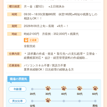
月～金（週5日） ※土日祝休み
曜日頻度
09:00～18:00(実働8時間 休憩1時間)※時短や残業なしの
時間
相談もOK！！
2026年09月上旬～長期 ※9月～！
期間
時給2100円 月収例：352,000円＋残業代
時給
交通費
全額支給
＊ 請求書の作成・発送＊ 取引先への支払処理＊ 立替金・
仕事内容
経費精算対応＊ 会計・経営管理資料の作成補助…
パソコンスキル不要 / 英語力不要
応募資格
業界未経験OK！日次経理の経験ある方
職場の雰囲気
年齢層
20代
30代
40代
50代
60代
男女比率
女性
男性