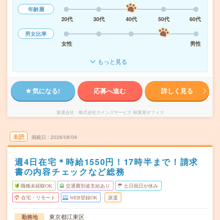
年齢層
20代
30代
40代
50代
60代
男女比率
女性
男性
もっと見る
気になる!
応募へ進む
詳しく見る
派遣会社
株式会社カインズサービス 秋葉原オフィス
未読
掲載日
2026/08/09
週4日在宅＊時給1550円！17時半まで！請求
書の内容チェックなど総務
職種未経験OK
交通費別途支給あり
土日祝日が休み
在宅・リモート
WEB登録OK
派遣
東京都江東区
勤務地