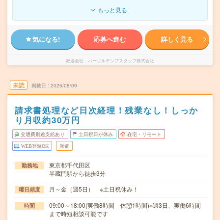
もっと見る
気になる!
応募へ進む
詳しく見る
派遣会社
パーソルテンプスタッフ株式会社
未読
掲載日
2026/08/09
請求書処理など日次経理！残業なし！しっか
り月収約30万円
交通費別途支給あり
土日祝日が休み
在宅・リモート
WEB登録OK
派遣
東京都千代田区
勤務地
半蔵門駅から徒歩3分
月～金（週5日） ※土日祝休み！
曜日頻度
09:00～18:00(実働8時間 休憩1時間)※週3日、実働6時間
時間
まで時短相談可能です