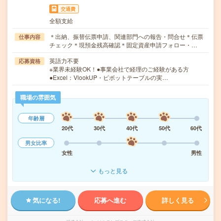
交通費
全額支給
＊出納、振替伝票申請、関連部門への報告・問合せ＊伝票
仕事内容
チェック＊現預金残高確認＊固定資産申請フォロー・…
英語力不要
応募資格
※業界未経験OK！●事業会社で経理のご経験がある方
●Excel：VlookUP・ピボットテーブルの実…
職場の雰囲気
年齢層
20代
30代
40代
50代
60代
男女比率
女性
男性
もっと見る
気になる!
応募へ進む
詳しく見る