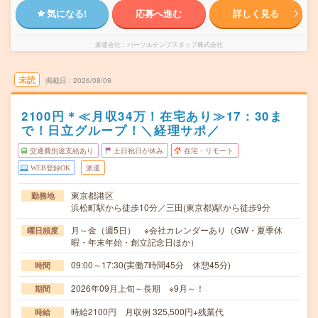
気になる!
応募へ進む
詳しく見る
派遣会社
パーソルテンプスタッフ株式会社
未読
掲載日
2026/08/09
2100円＊≪月収34万！在宅あり≫17：30ま
で！日立グループ！＼経理サポ／
交通費別途支給あり
土日祝日が休み
在宅・リモート
WEB登録OK
派遣
東京都港区
勤務地
浜松町駅から徒歩10分／三田(東京都)駅から徒歩9分
月～金（週5日） ※会社カレンダーあり（GW・夏季休
曜日頻度
暇・年末年始・創立記念日ほか）
09:00～17:30(実働7時間45分 休憩45分)
時間
2026年09月上旬～長期 ※9月～！
期間
時給2100円 月収例 325,500円+残業代
時給