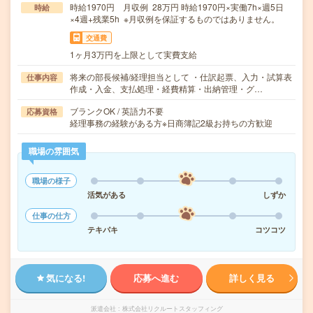
時給1970円 月収例 28万円 時給1970円×実働7h×週5日
時給
×4週+残業5h ※月収例を保証するものではありません。
交通費
1ヶ月3万円を上限として実費支給
将来の部長候補/経理担当として ・仕訳起票、入力・試算表
仕事内容
作成・入金、支払処理・経費精算・出納管理・グ…
ブランクOK / 英語力不要
応募資格
経理事務の経験がある方※日商簿記2級お持ちの方歓迎
職場の雰囲気
職場の様子
活気がある
しずか
仕事の仕方
テキパキ
コツコツ
気になる!
応募へ進む
詳しく見る
派遣会社
株式会社リクルートスタッフィング