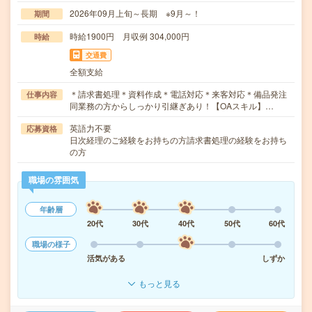
2026年09月上旬～長期 ※9月～！
期間
時給1900円 月収例 304,000円
時給
交通費
全額支給
＊請求書処理＊資料作成＊電話対応＊来客対応＊備品発注
仕事内容
同業務の方からしっかり引継ぎあり！【OAスキル】…
英語力不要
応募資格
日次経理のご経験をお持ちの方請求書処理の経験をお持ち
の方
職場の雰囲気
年齢層
20代
30代
40代
50代
60代
職場の様子
活気がある
しずか
もっと見る