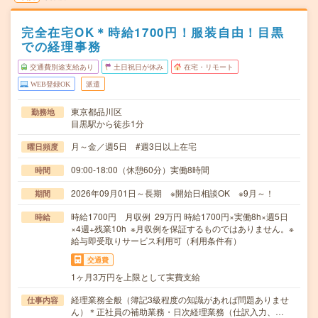
完全在宅OK＊時給1700円！服装自由！目黒
での経理事務
交通費別途支給あり
土日祝日が休み
在宅・リモート
WEB登録OK
派遣
東京都品川区
勤務地
目黒駅から徒歩1分
月～金／週5日 #週3日以上在宅
曜日頻度
09:00-18:00（休憩60分）実働8時間
時間
2026年09月01日～長期 ※開始日相談OK ※9月～！
期間
時給1700円 月収例 29万円 時給1700円×実働8h×週5日
時給
×4週+残業10h ※月収例を保証するものではありません。※
給与即受取りサービス利用可（利用条件有）
交通費
1ヶ月3万円を上限として実費支給
経理業務全般（簿記3級程度の知識があれば問題ありませ
仕事内容
ん）＊正社員の補助業務・日次経理業務（仕訳入力、…