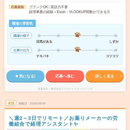
ブランクOK / 英語力不要
応募資格
経理事務の経験＋Excel：VLOOKUP関数ができる方
職場の雰囲気
職場の様子
活気がある
しずか
仕事の仕方
テキパキ
コツコツ
気になる!
応募へ進む
詳しく見る
派遣会社
株式会社リクルートスタッフィング
未読
掲載日
2026/08/09
＼週2～3日でリモート／お薬りメーカーの労
働組合で経理アシスタント✨