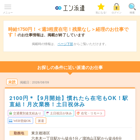
メニュー
気になる!
ログイン
検索
時給1750円！＜週3程度在宅！残業なし＞経理のお仕事で
す！
のお仕事情報は、掲載が終了しています
掲載時の情報は、
ページ下部
からご覧いただけます。
お探しの条件に近い派遣のお仕事
未読
掲載日
2026/08/09
2100円＊【9月開始】慣れたら在宅もOK！駅
直結！月次業務！土日祝休み
交通費別途支給あり
土日祝日が休み
在宅・リモート
WEB登録OK
派遣
東京都港区
勤務地
六本木一丁目駅から徒歩1分／溜池山王駅から徒歩6分