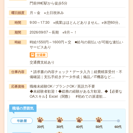
門前仲町駅から徒歩5分
月～金 ※土日祝休み
曜日頻度
9:00～17:30 ※残業はほとんどありません。※休憩60分。
時間
2026/09/07～長期 ※9月～！
期間
時給1550円～1600円＋交 ■給与の前払いが可能な速払い
時給
サービスあり
交通費
交通費支給あり
＊請求書の内容チェック＊データ入力｜経費精算受付・不
仕事内容
備確認｜支払手続きデータ作成｜備品／IT機器など…
職種未経験OK / ブランクOK / 英語力不要
応募資格
◆未経験者歓迎！◆総務の経験がある方歓迎。◆【必要な
OAスキル】Excel（関数） #初めての派遣歓…
職場の雰囲気
年齢層
20代
30代
40代
50代
60代