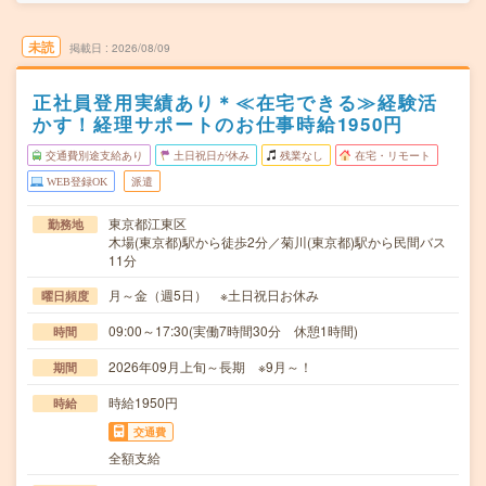
未読
掲載日
2026/08/09
正社員登用実績あり＊≪在宅できる≫経験活
かす！経理サポートのお仕事時給1950円
交通費別途支給あり
土日祝日が休み
残業なし
在宅・リモート
WEB登録OK
派遣
東京都江東区
勤務地
木場(東京都)駅から徒歩2分／菊川(東京都)駅から民間バス
11分
月～金（週5日） ※土日祝日お休み
曜日頻度
09:00～17:30(実働7時間30分 休憩1時間)
時間
2026年09月上旬～長期 ※9月～！
期間
時給1950円
時給
交通費
全額支給