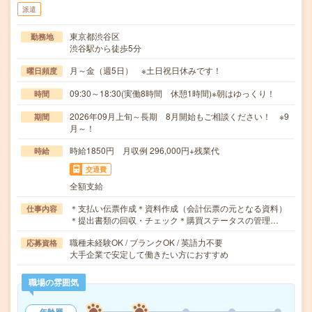
派遣
東京都渋谷区
勤務地
渋谷駅から徒歩5分
月～金（週5日） ※土日祝日休みです！
曜日頻度
09:30～18:30(実働8時間 休憩1時間)※朝はゆっくり！
時間
2026年09月上旬～長期 8月開始もご相談ください！ ※9
期間
月～！
時給1850円 月収例 296,000円+残業代
時給
交通費
全額支給
＊支払い伝票作成＊資料作成（会計伝票の元となる資料）
仕事内容
＊提出書類の回収・チェック＊購買ステータスの管理…
職種未経験OK / ブランクOK / 英語力不要
応募資格
大手企業で安定して働きたい方におすすめ
職場の雰囲気
年齢層