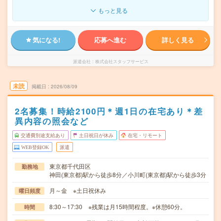
もっと見る
気になる!
応募へ進む
詳しく見る
派遣会社
株式会社スタッフサービス
未読
掲載日
2026/08/09
2名募集！時給2100円＊週1日の在宅あり＊差
異内容の照会など
交通費別途支給あり
土日祝日が休み
在宅・リモート
WEB登録OK
派遣
東京都千代田区
勤務地
神田(東京都)駅から徒歩8分／小川町(東京都)駅から徒歩3分
月～金 ※土日祝休み
曜日頻度
8:30～17:30 ※残業は月15時間程度。※休憩60分。
時間