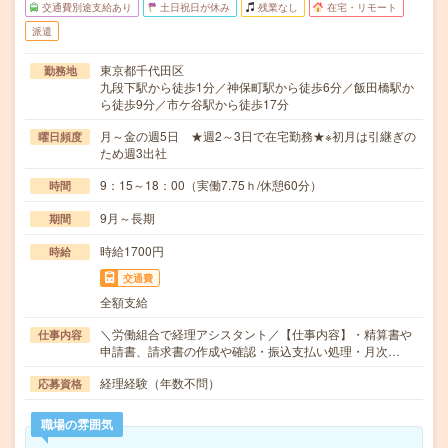
交通費別途支給あり
土日祝日が休み
残業なし
在宅・リモート
派遣
東京都千代田区
勤務地
九段下駅から徒歩1分／神保町駅から徒歩6分／飯田橋駅か
ら徒歩9分／市ケ谷駅から徒歩17分
月～金の週5日 ★週2～3日で在宅勤務★※初月は引継ぎの
曜日頻度
ため週3出社
9：15～18：00（実働7.75ｈ/休憩60分）
時間
9月～長期
期間
時給1700円
時給
交通費
全額支給
＼労働組合で経理アシスタント／【仕事内容】・精算書や
仕事内容
申請書、請求書の作成や確認・振込支払い処理・月次…
経理経験（年数不問）
応募資格
職場の雰囲気