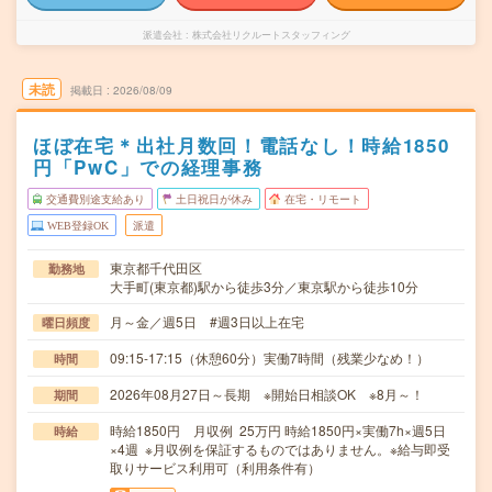
派遣会社
株式会社リクルートスタッフィング
未読
掲載日
2026/08/09
ほぼ在宅＊出社月数回！電話なし！時給1850
円「PwC」での経理事務
交通費別途支給あり
土日祝日が休み
在宅・リモート
WEB登録OK
派遣
東京都千代田区
勤務地
大手町(東京都)駅から徒歩3分／東京駅から徒歩10分
月～金／週5日 #週3日以上在宅
曜日頻度
09:15-17:15（休憩60分）実働7時間（残業少なめ！）
時間
2026年08月27日～長期 ※開始日相談OK ※8月～！
期間
時給1850円 月収例 25万円 時給1850円×実働7h×週5日
時給
×4週 ※月収例を保証するものではありません。※給与即受
取りサービス利用可（利用条件有）