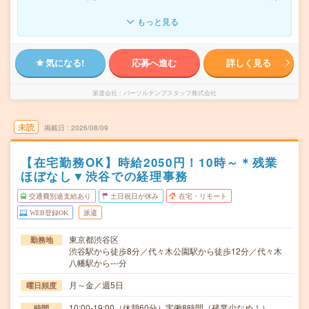
もっと見る
気になる!
応募へ進む
詳しく見る
派遣会社
パーソルテンプスタッフ株式会社
未読
掲載日
2026/08/09
【在宅勤務OK】時給2050円！10時～＊残業
ほぼなし▼渋谷での経理事務
交通費別途支給あり
土日祝日が休み
在宅・リモート
WEB登録OK
派遣
東京都渋谷区
勤務地
渋谷駅から徒歩8分／代々木公園駅から徒歩12分／代々木
八幡駅から---分
月～金／週5日
曜日頻度
10:00-19:00（休憩60分）実働8時間（残業少なめ！）
時間