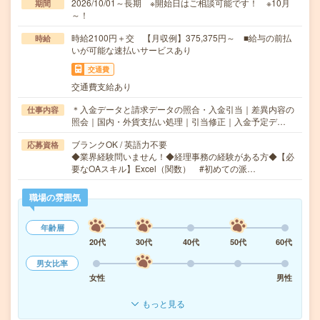
2026/10/01～長期 ※開始日はご相談可能です！ ※10月
期間
～！
時給2100円＋交 【月収例】375,375円～ ■給与の前払
時給
いが可能な速払いサービスあり
交通費
交通費支給あり
＊入金データと請求データの照合・入金引当｜差異内容の
仕事内容
照会｜国内・外貨支払い処理｜引当修正｜入金予定デ…
ブランクOK / 英語力不要
応募資格
◆業界経験問いません！◆経理事務の経験がある方◆【必
要なOAスキル】Excel（関数） #初めての派…
職場の雰囲気
年齢層
20代
30代
40代
50代
60代
男女比率
女性
男性
もっと見る