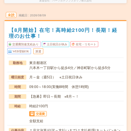
派遣会社
パーソルテンプスタッフ株式会社
未読
掲載日
2026/08/09
【8月開始】在宅！高時給2100円！長期！経
理のお仕事！
交通費別途支給あり
土日祝日が休み
在宅・リモート
WEB登録OK
派遣
東京都港区
勤務地
六本木一丁目駅から徒歩4分／神谷町駅から徒歩5分
月～金（週5日） ※土日祝日休み
曜日頻度
09:00～18:00(実働8時間 休憩1時間)
時間
【急募】即日～長期 ※8月～！
期間
時給2100円
時給
交通費
全額支給
＊月次決算(仕訳～支払いまで)＊支払処理(ネットバンキン
仕事内容