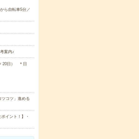
から自転車5分／
考案内♪
 × 20日） ＊日
コツコツ」進める
なポイント！】・