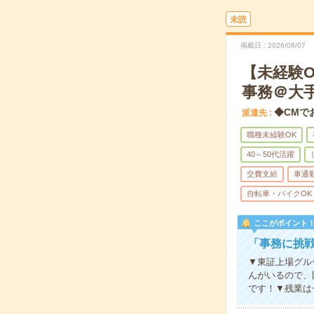
未読
掲載日
2026/08/07
【未経験
事務＠大
◆CMで
派遣先
職種未経験OK
40～50代活躍
交費支給
車通
自転車・バイクOK
ここがポイント
「事務に挑
▼東証上場グル
んがいるので、
です！▼残業は