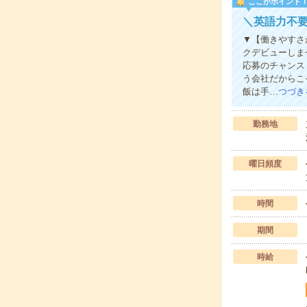
ここがポイント
＼英語力不
▼【働きやすさ
クデビューしま
応募のチャンス
う会社だからこ
飯は手…
つづき
勤務地
曜日頻度
時間
期間
時給