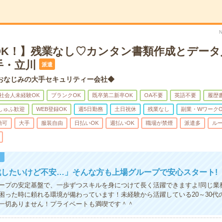
OK！】残業なし♡カンタン書類作成とデータ
手・立川
派遣
おなじみの大手セキュリティー会社◆
社会人未経験OK
ブランクOK
既卒第二新卒OK
OA不要
英語不要
履歴
しゅふ歓迎
WEB登録OK
週5日勤務
土日祝休
残業なし
副業・WワークO
勤可
大手
服装自由
日払いOK
週払いOK
職場が禁煙
派遣多
ル
！
戦したいけど不安…」そんな方も上場グループで安心スタート!
ープの安定基盤で、一歩ずつスキルを身につけて長く活躍できますよ!同じ業
困った時に頼れる環境が備わっています！未経験から活躍している20～30代
一切ありません！プライベートも満喫です＾＾