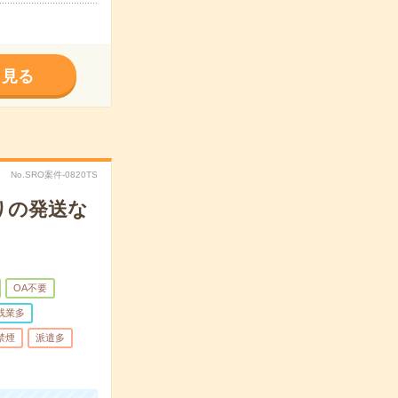
く見る
No.SRO案件-0820TS
りの発送な
OA不要
残業多
禁煙
派遣多