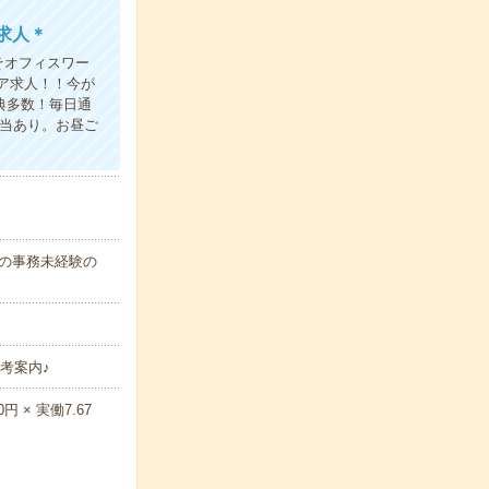
求人＊
そオフィスワー
ア求人！！今が
典多数！毎日通
弁当あり。お昼ご
代の事務未経験の
考案内♪
 × 実働7.67