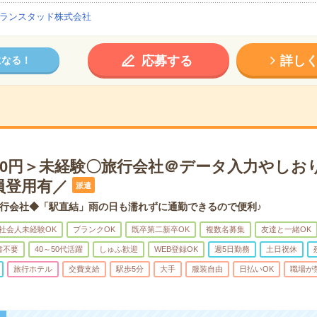
ランスタッド株式会社
応募する
詳し
になる！
900円＞未経験〇旅行会社＠データ入力やしお
員登用有／
派遣
行会社◆「駅直結」雨の日も濡れずに通勤できるので便利♪
社会人未経験OK
ブランクOK
既卒第二新卒OK
複数名募集
友達と一緒OK
書不要
40～50代活躍
しゅふ歓迎
WEB登録OK
週5日勤務
土日祝休
旅行ホテル
交費支給
駅歩5分
大手
服装自由
日払いOK
職場が