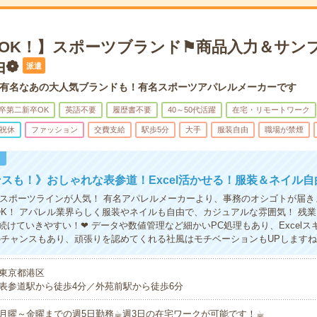
宅OK！】スポーツブランド⚑商品入力＆サン
由❁
派遣
有名なあの大人気ブランドも！有名スポーツアパレルメーカーです
卒第二新卒OK
英語不要
履歴書不要
40～50代活躍
在宅・リモートワーク
祝休
ファッション
交費支給
駅歩5分
大手
服装自由
職場が禁煙
！
スも！》おしゃれな表参道！Excel活かせる！服装＆ネイル自
やスポーツラインが人気！ 有名アパレルメーカーより、事務のオシゴトが届き
OK！ アパレル業界らしく服装やネイルも自由で、カジュアルな雰囲気！ 残業
続けていきやすい！❤ データや数値管理など細かいPC処理もあり、Excelス
のチャンスもあり、頑張りを認めてくれる社風はモチベーションもUPします
東京都港区
表参道駅から徒歩4分／外苑前駅から徒歩6分
月曜～金曜までの週5日勤務☕︎週3日の在宅ワークが可能です！☕︎