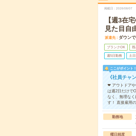
掲載日
2026/08/07
【週3在
見た目自
ダウンで
派遣先
ブランクOK
既
週5日勤務
土日
ここがポイント
《社員チャン
❤ アウトドア
は週2日だけで
なく、無理なく
す！ 直接雇用
勤務地
曜日頻度