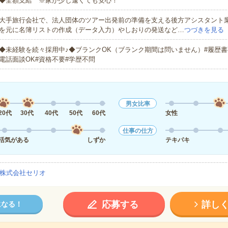
◆全額支給 ※家が少し遠くても安心！
大手旅行会社で、法人団体のツアー出発前の準備を支える後方アシスタント
を元に名簿リストの作成（データ入力）やしおりの発送など…
つづきを見る
◆未経験を続々採用中♪◆ブランクOK（ブランク期間は問いません）#履歴書
電話面談OK#資格不要#学歴不問
男女比率
20代
30代
40代
50代
60代
女性
仕事の仕方
活気がある
しずか
テキパキ
株式会社セリオ
応募する
詳し
になる！