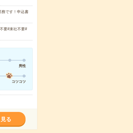
業務です！申込書
不要#来社不要#
男性
コツコツ
く見る