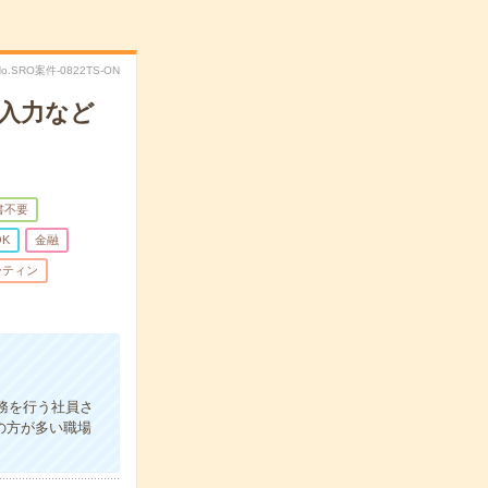
No.SRO案件-0822TS-ON
入力など
書不要
K
金融
ーティン
務を行う社員さ
の方が多い職場