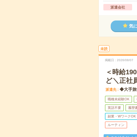
派遣会社
気
未読
掲載日
2026/08/07
＜時給1
ど＼正社
◆大手旅
派遣先
職種未経験OK
英語不要
履歴
副業・WワークOK
ルーティン