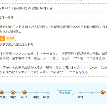
9:00-17:30(休憩60分)※実働7時間30分
9月～長期
時給1800円／月収例：283,500円＝1,800円×7時間30分×21日勤務の場合＋
月収25万円以上
交通費
実費支給／当社規定あり
【定着率バツグンの会社！】・データ入力、帳票管理・商品情報の登録、修
品手配・請求書の作成・電話、メール対応 など〖 プチ情…
つづきを見る
・何かしらの事務経験がある方（職種・業界は問いません！）・Excel：VLO
から組めなくて大丈夫です）☕︎週3日の在宅ワー…
つづきを見る
男女比率
20代
30代
40代
50代
60代
女性