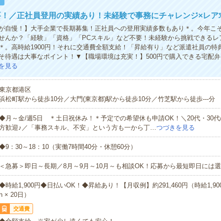
！
要！／正社員登用の実績あり！未経験で事務にチャレンジ×レア
が自慢！】大手企業で長期募集！正社員への登用実績多数もあり＊。今年こ
せんか？「経験」「資格」「PCスキル」など不要！未経験から挑戦できるレ
＊。高時給1900円！それに交通費全額支給！「昇給有り」など派遣社員の特
そ待遇は大事なポイント！▼【職場環境は充実！】500円で購入できる宅配
を見る
東京都港区
浜松町駅から徒歩10分／大門(東京都)駅から徒歩10分／竹芝駅から徒歩---分
◆月～金/週5日 ＊土日祝休み！＊予定での希望休も申請OK！＼20代・30
方歓迎♪／「事務スキル、不安」という方も一から丁…
つづきを見る
◆9：30～18：10（実働7時間40分・休憩60分）
＜急募＞即日～長期／8月～9月～10月～も相談OK！応募から最短即日には選
◆時給1,900円◆日払いOK！◆昇給あり！【月収例】約291,460円（時給1,900円
h × 20日）
交通費