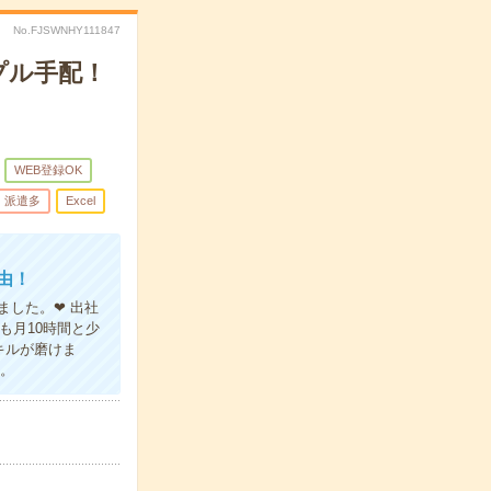
No.FJSWNHY111847
プル手配！
WEB登録OK
派遣多
Excel
由！
ました。❤ 出社
も月10時間と少
キルが磨けま
ね。