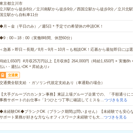
東京都立川市
立川駅から徒歩8分／立川南駅から徒歩9分／西国立駅から徒歩9分／立川北駅
国立駅から自転車11分
◆月～金（平日のみ）／週5日＊予定での希望休の申請OK！
◆9：00～18：00（実働8時間、休憩60分）
＜急募＞即日～長期／8月～9月～10月～も相談OK！応募から最短即日には選
時給1,650円 #月収25万円以上【月収例】264,000円（時給1,650円 × 実働8h
払い・週払いOK＊昇給あり♪
交通費
交通費全額支給 ・ガソリン代規定支給あり（車通勤の場合）
【大手グループのカンタン事務】東証上場グループ企業での、「手順通りに
事務サポートのお仕事○「1つひとつ丁寧に確認してミスを…
つづきを見る
◆未経験OK◆ブランクOK（ブランク期間は問いません）【未経験でも安心
サポート業務が好きな方ならオフィスワーク未経験でも大…
つづきを見る