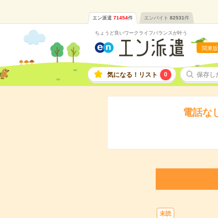
エン派遣
71454
件
エンバイト
82531
件
ちょうど良いワークライフバランスが叶う
関東版
気になる！リスト
0
保存し
電話な
未読