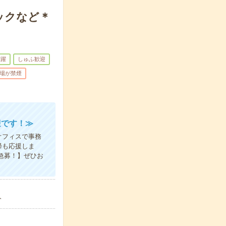
ックなど＊
活躍
しゅふ歓迎
場が禁煙
迎です！≫
オフィスで事務
帰も応援しま
急募！】ぜひお
分