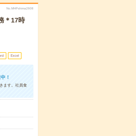
No.MHPshima2608
＊17時
rd
Excel
業中！
きます。社員食