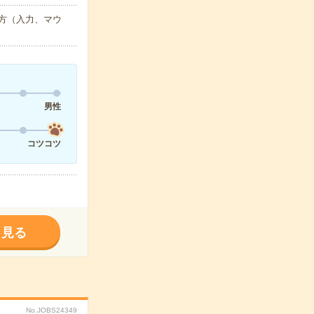
な方（入力、マウ
男性
コツコツ
く見る
No.JOBS24349