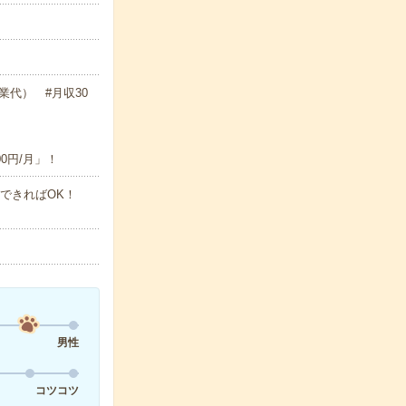
残業代） #月収30
0円/月」！
ができればOK！
男性
コツコツ