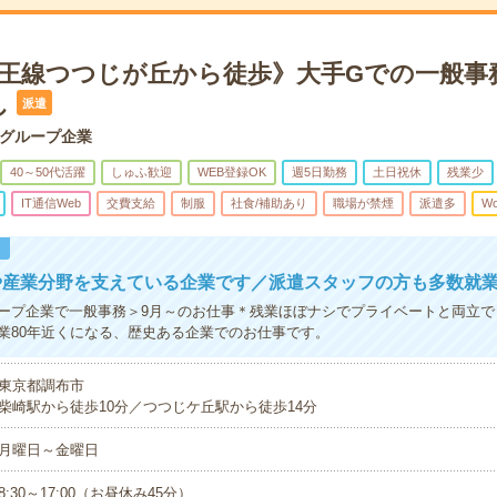
京王線つつじが丘から徒歩》大手Gでの一般事務
し
派遣
グループ企業
40～50代活躍
しゅふ歓迎
WEB登録OK
週5日勤務
土日祝休
残業少
IT通信Web
交費支給
制服
社食/補助あり
職場が禁煙
派遣多
Wo
！
や産業分野を支えている企業です／派遣スタッフの方も多数就
ープ企業で一般事務＞9月～のお仕事＊残業ほぼナシでプライベートと両立で
業80年近くになる、歴史ある企業でのお仕事です。
東京都調布市
柴崎駅から徒歩10分／つつじケ丘駅から徒歩14分
月曜日～金曜日
8:30～17:00（お昼休み45分）