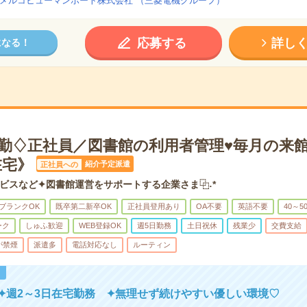
メルコヒューマンポート株式会社 （三菱電機グループ）
応募する
詳し
になる！
5退勤♢正社員／図書館の利用者管理♥毎月の来
在宅》
紹介予定派遣
正社員への
ビスなど✦図書館運営をサポートする企業さま⿻˖*
ブランクOK
既卒第二新卒OK
正社員登用あり
OA不要
英語不要
40～5
ーク
しゅふ歓迎
WEB登録OK
週5日勤務
土日祝休
残業少
交費支給
が禁煙
派遣多
電話対応なし
ルーティン
！
✦週2～3日在宅勤務 ✦無理せず続けやすい優しい環境♡