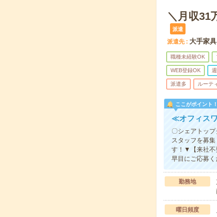
＼月収3
派遣
大手家具
派遣先
職種未経験OK
WEB登録OK
週
派遣多
ルーテ
ここがポイント
≪オフィス
〇シェアトップ
スタッフを募集
す！▼【来社不
早目にご応募く
勤務地
曜日頻度