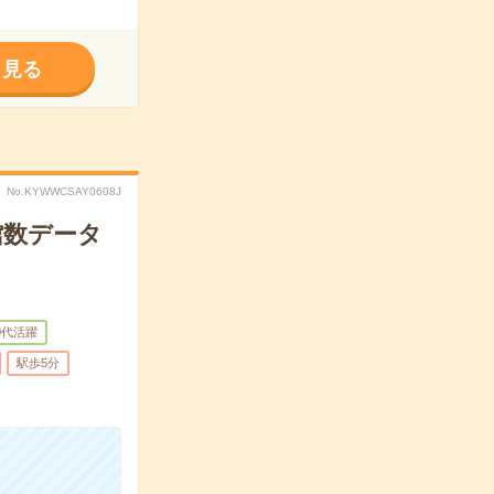
く見る
No.KYWWCSAY0608J
館数データ
0代活躍
駅歩5分