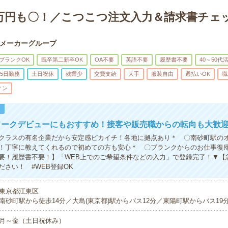
1万円も〇！／こつこつ注文入力＆請求書チェ
メーカーグループ
ブランクOK
既卒第二新卒OK
OA不要
英語不要
履歴書不要
40～50代
5日勤務
土日祝休
残業少
交費支給
大手
服装自由
週払いOK
職
ィン
！
ワークデビューにもおすすめ！接客や販売職からの転向も大歓
クラスの有名企業だから安定感ピカイチ！各地に拠点あり＊ 〇南砂町駅の
！丁寧に教えてくれるので初めての方も安心＊ 〇ブランクからのお仕事復
要！履歴書不要！】「WEB上でのご希望条件などの入力」で登録完了！▼【
ださい！ #WEB登録OK
東京都江東区
南砂町駅から徒歩14分／大島(東京都)駅からバス12分／東陽町駅からバス19
月～金（土日祝休み）