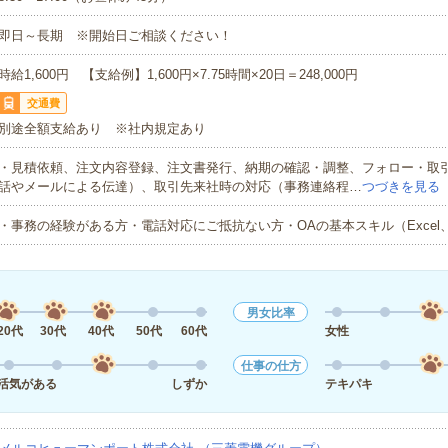
即日～長期 ※開始日ご相談ください！
時給1,600円 【支給例】1,600円×7.75時間×20日＝248,000円
交通費
別途全額支給あり ※社内規定あり
・見積依頼、注文内容登録、注文書発行、納期の確認・調整、フォロー・取
話やメールによる伝達）、取引先来社時の対応（事務連絡程…
つづきを見る
・事務の経験がある方・電話対応にご抵抗ない方・OAの基本スキル（Excel、
男女比率
20代
30代
40代
50代
60代
女性
仕事の仕方
活気がある
しずか
テキパキ