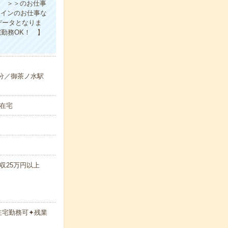
提 ＞＞のお仕事
メインのお仕事な
データとなりま
勤務OK！ 】
8分／御茶ノ水駅
上在宅
月収25万円以上
在宅勤務可✦残業