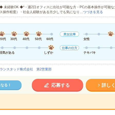
◆ 未経験OK ◆*・週2日オフィスに出社が可能な方・PCの基本操作が可能
ス操作程度）・社会人経験がある方少しでも気になり…
つづきを見る
男女比率
20代
30代
40代
50代
60代
女性
仕事の仕方
活気がある
しずか
テキパキ
ランスタッド株式会社 第2営業部
応募する
詳し
になる！