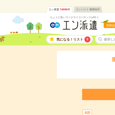
エン派遣
74686
件
エンバイト
82531
件
ちょうど良いワークライフバランスが叶う
関東版
気になる！リスト
0
保存し
未読