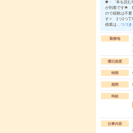
✽・゜本を読む
が到着です☘ 
ので経験は不要
す✧ 1つ1つ
残業は…
つづき
勤務地
曜日頻度
時間
期間
時給
仕事内容