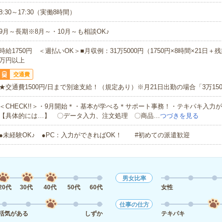
8:30～17:30（実働8時間）
9月～長期※8月～・10月～も相談OK♪
時給1750円 ＜週払いOK＞■月収例：31万5000円（1750円×8時間×21日＋
万円以上
交通費
★交通費1500円/日まで別途支給！（規定あり）※月21日出勤の場合「3万150
＜CHECK!!＞・9月開始＊・基本が学べる＊サポート事務！・テキパキ入力
【具体的には…】 〇データ入力、注文処理 〇商品…
つづきを見る
●未経験OK♪ ●PC：入力ができればOK！ #初めての派遣歓迎
男女比率
20代
30代
40代
50代
60代
女性
仕事の仕方
活気がある
しずか
テキパキ