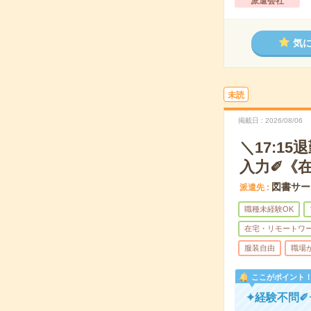
派遣会社
気
未読
掲載日
2026/08/06
＼17:1
入力✐《
図書サー
派遣先
職種未経験OK
在宅・リモートワ
服装自由
職場
ここがポイント
✦経験不問✐