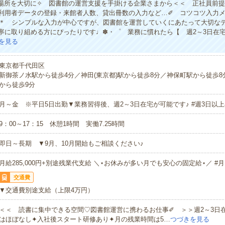
場所を大切に✧ 図書館の運営支援を手掛ける企業さまから＜＜ 正社員前
利用者データの登録・来館者人数、貸出冊数の入力など…✐ コツコツ入力
＊ シンプルな入力が中心ですが、図書館を運営していくにあたって大切な
丁寧に取り組める方にぴったりです♩✽・゜ 業務に慣れたら【 週2～3日在宅
を見る
東京都千代田区
新御茶ノ水駅から徒歩4分／神田(東京都)駅から徒歩8分／神保町駅から徒歩
から徒歩9分
月～金 ※平日5日出勤▼業務習得後、週2～3日在宅が可能です♪ #週3日以
9：00～17：15 休憩1時間 実働7.25時間
即日～長期 ▼9月、10月開始もご相談ください♪
月給285,000円+別途残業代支給 ＼⋆お休みが多い月でも安心の固定給⋆／ #
交通費
▼交通費別途支給（上限4万円）
＜＜ 読書に集中できる空間♡図書館運営に携わるお仕事✐ ＞＞週2～3日
はほぼなし✦入社後スタート研修あり✦月の残業時間は5…
つづきを見る