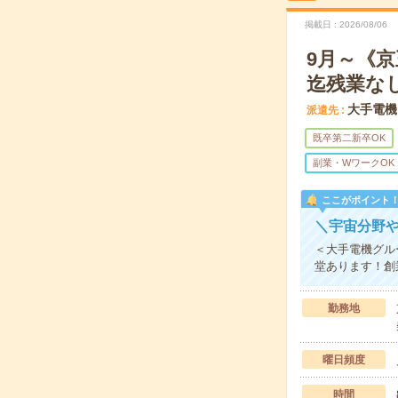
掲載日
2026/08/06
9月～《
迄残業な
大手電機
派遣先
既卒第二新卒OK
副業・WワークOK
ここがポイント
＼宇宙分野
＜大手電機グル
堂あります！創
勤務地
曜日頻度
時間