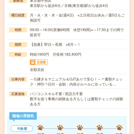
東京都中央区
勤務地
東京駅から徒歩6分／京橋(東京都)駅から徒歩4分
月・火・水・木・金(週4日) ※土日祝日お休み／週5日もご
曜日頻度
相談可
09:00～16:00(実働6時間 休憩1時間)※～17:30までの間で
時間
延長可
【急募】即日～長期 ※8月～！
期間
時給1900円 月収例 182,400円
時給
交通費
全額支給
～引継ぎ＆マニュアル＆OJTありで安心！～＊書類チェッ
仕事内容
ク・押印┗日付・金額・内容がルールに沿っている…
パソコンスキル不要 / 英語力不要
応募資格
数字を扱う事務の経験ある方もしくは書類チェックの経験
ある方
職場の雰囲気
年齢層