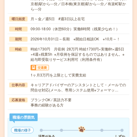
京都)駅から---分／日本橋(東京都)駅から---分／有楽町駅か
ら---分
月～金／週5日 #週3日以上在宅
曜日頻度
09:00-18:00（休憩60分）実働8時間（残業少なめ！）
時間
2026年10月01日～長期 ※開始日相談OK ※10月～！
期間
時給1730円 月収例 28万円 時給1730円×実働8h×週5日
時給
×4週+残業5h ※月収例を保証するものではありません。※
給与即受取りサービス利用可（利用条件有）
交通費
1ヶ月3万円を上限として実費支給
キャリアアドバイザーのアシスタントとして・メールでの
仕事内容
問合せ対応(メール、専用システム使用※フォーマッ…
ブランクOK / 英語力不要
応募資格
事務の経験がある方
職場の雰囲気
職場の様子
活気がある
しずか