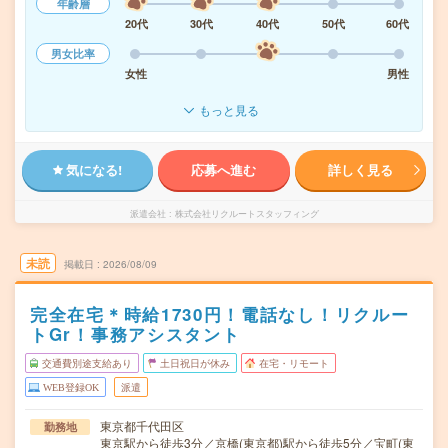
年齢層
20代
30代
40代
50代
60代
男女比率
女性
男性
もっと見る
気になる!
応募へ進む
詳しく見る
派遣会社
株式会社リクルートスタッフィング
未読
掲載日
2026/08/09
完全在宅＊時給1730円！電話なし！リクルー
トGr！事務アシスタント
交通費別途支給あり
土日祝日が休み
在宅・リモート
WEB登録OK
派遣
東京都千代田区
勤務地
東京駅から徒歩3分／京橋(東京都)駅から徒歩5分／宝町(東