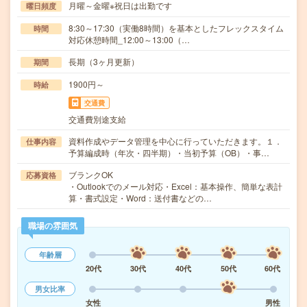
月曜～金曜※祝日は出勤です
曜日頻度
8:30～17:30（実働8時間）を基本としたフレックスタイム
時間
対応休憩時間_12:00～13:00（…
長期（3ヶ月更新）
期間
1900円～
時給
交通費
交通費別途支給
資料作成やデータ管理を中心に行っていただきます。１．
仕事内容
予算編成時（年次・四半期）・当初予算（OB）・事…
ブランクOK
応募資格
・Outlookでのメール対応・Excel：基本操作、簡単な表計
算・書式設定・Word：送付書などの…
職場の雰囲気
年齢層
20代
30代
40代
50代
60代
男女比率
女性
男性