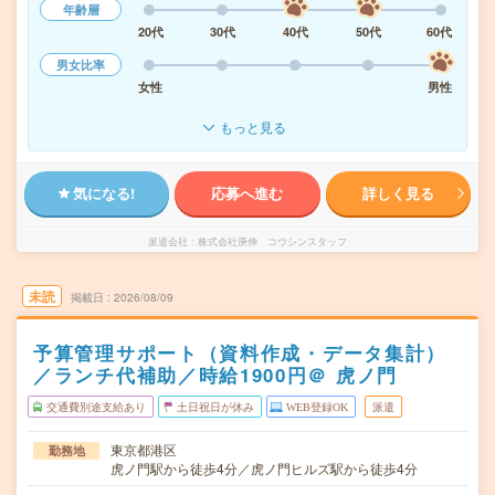
年齢層
20代
30代
40代
50代
60代
男女比率
女性
男性
もっと見る
気になる!
応募へ進む
詳しく見る
派遣会社
株式会社庚伸 コウシンスタッフ
未読
掲載日
2026/08/09
予算管理サポート（資料作成・データ集計）
／ランチ代補助／時給1900円＠ 虎ノ門
交通費別途支給あり
土日祝日が休み
WEB登録OK
派遣
東京都港区
勤務地
虎ノ門駅から徒歩4分／虎ノ門ヒルズ駅から徒歩4分