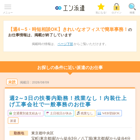
メニュー
気になる!
ログイン
検索
【週4～5・時短相談OK】きれいなオフィスで簡単事務！
の
お仕事情報は、掲載が終了しています
掲載時の情報は、
ページ下部
からご覧いただけます。
お探しの条件に近い派遣のお仕事
未読
掲載日
2026/08/09
週2～3日の扶養内勤務！残業なし！内装仕上
げ工事会社で一般事務のお仕事
交通費別途支給あり
土日祝日が休み
残業なし
WEB登録OK
派遣
東京都中央区
勤務地
宝町(東京都)駅から徒歩3分／八丁堀(東京都)駅から徒歩4分