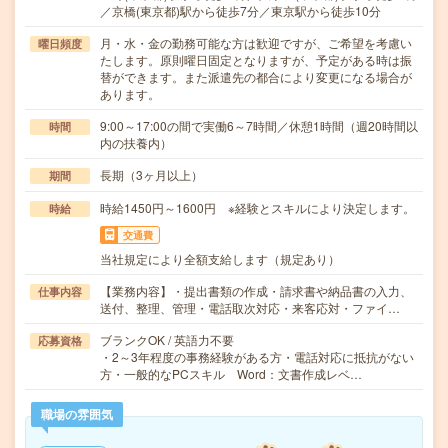
／京橋(東京都)駅から徒歩7分／東京駅から徒歩10分
月・水・金の勤務可能な方は歓迎ですが、ご希望を考慮い
曜日頻度
たします。原則曜日固定となりますが、予定がある時は振
替ができます。また派遣先の都合により変更になる場合が
あります。
9:00～17:00の間で実働6～7時間／休憩1時間（週20時間以
時間
内の扶養内）
長期（3ヶ月以上）
期間
時給1450円～1600円 ※経験とスキルにより決定します。
時給
交通費
当社規定により全額支給します（規定あり）
【業務内容】・提出書類の作成・請求書や納品書の入力、
仕事内容
送付、整理、管理・電話取次対応・来客応対・ファイ…
ブランクOK / 英語力不要
応募資格
・2～3年程度の事務経験がある方・電話対応に抵抗がない
方・一般的なPCスキル Word：文書作成レベ…
職場の雰囲気