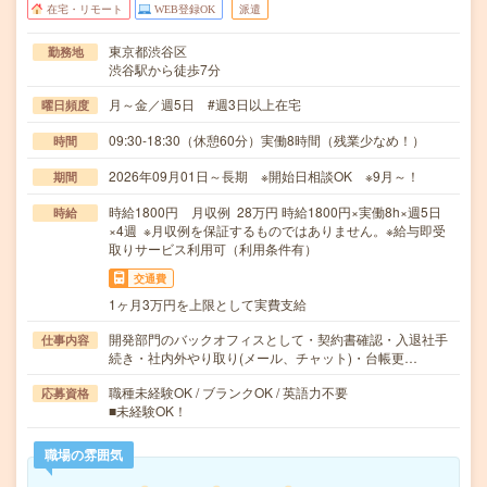
在宅・リモート
WEB登録OK
派遣
東京都渋谷区
勤務地
渋谷駅から徒歩7分
月～金／週5日 #週3日以上在宅
曜日頻度
09:30-18:30（休憩60分）実働8時間（残業少なめ！）
時間
2026年09月01日～長期 ※開始日相談OK ※9月～！
期間
時給1800円 月収例 28万円 時給1800円×実働8h×週5日
時給
×4週 ※月収例を保証するものではありません。※給与即受
取りサービス利用可（利用条件有）
交通費
1ヶ月3万円を上限として実費支給
開発部門のバックオフィスとして・契約書確認・入退社手
仕事内容
続き・社内外やり取り(メール、チャット)・台帳更…
職種未経験OK / ブランクOK / 英語力不要
応募資格
■未経験OK！
職場の雰囲気