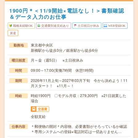
1900円＊＜11/9開始×電話なし！＞書類確認
＆データ入力のお仕事
職種未経験OK
交通費別途支給あり
土日祝日が休み
WEB登録OK
派遣
東京都中央区
勤務地
新橋駅から徒歩3分／銀座駅から徒歩6分
月～金（週5日） ※土日祝休み
曜日頻度
09:00～17:00(実働7時間 休憩1時間)
時間
2026年11月上旬～2027年03月下旬 今から決めよう！11
期間
月スタート！ ※11月～！
時給1900円 〇モデル月収：279,300円 ※21日就業した
時給
場合
交通費
全額支給
＊郵便物の開封＊内容物、必要書類がそろっているか確認
仕事内容
＊専用システムへの登録※電話対応は一切ありません…