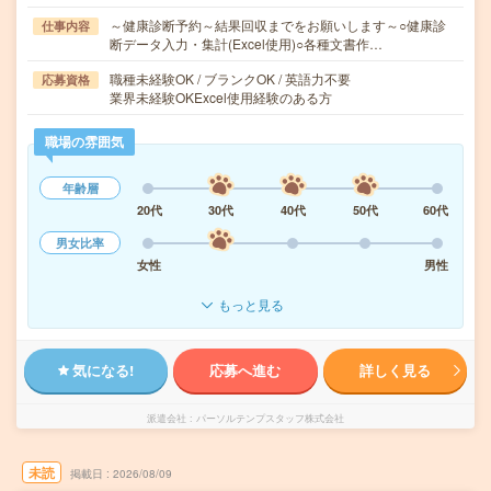
～健康診断予約～結果回収までをお願いします～○健康診
仕事内容
断データ入力・集計(Excel使用)○各種文書作…
職種未経験OK / ブランクOK / 英語力不要
応募資格
業界未経験OKExcel使用経験のある方
職場の雰囲気
年齢層
20代
30代
40代
50代
60代
男女比率
女性
男性
もっと見る
気になる!
応募へ進む
詳しく見る
派遣会社
パーソルテンプスタッフ株式会社
未読
掲載日
2026/08/09