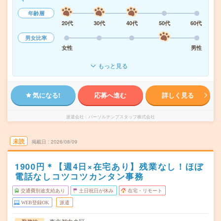
年齢層
20代
30代
40代
50代
60代
男女比率
女性
男性
もっと見る
気になる!
応募へ進む
詳しく見る
派遣会社
パーソルテンプスタッフ株式会社
未読
掲載日
2026/08/09
1900円＊【週4日×在宅あり】残業なし！ほぼ
電話なしコツコツカンタン事務
交通費別途支給あり
土日祝日が休み
在宅・リモート
WEB登録OK
派遣