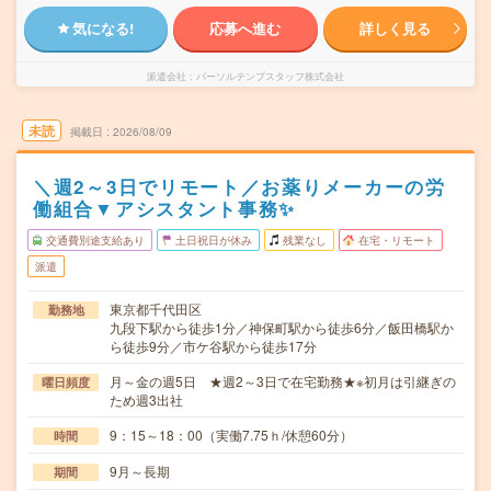
気になる!
応募へ進む
詳しく見る
派遣会社
パーソルテンプスタッフ株式会社
未読
掲載日
2026/08/09
＼週2～3日でリモート／お薬りメーカーの労
働組合▼アシスタント事務✨
交通費別途支給あり
土日祝日が休み
残業なし
在宅・リモート
派遣
東京都千代田区
勤務地
九段下駅から徒歩1分／神保町駅から徒歩6分／飯田橋駅か
ら徒歩9分／市ケ谷駅から徒歩17分
月～金の週5日 ★週2～3日で在宅勤務★※初月は引継ぎの
曜日頻度
ため週3出社
9：15～18：00（実働7.75ｈ/休憩60分）
時間
9月～長期
期間