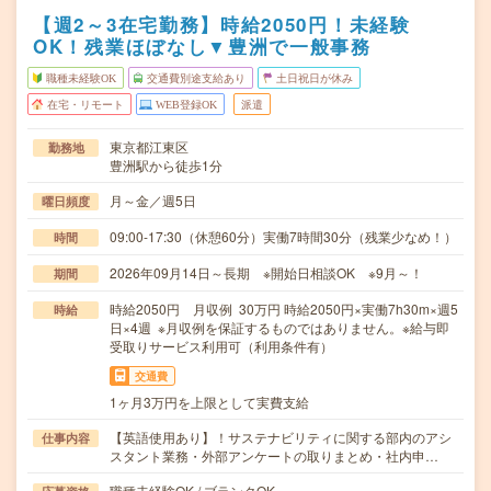
【週2～3在宅勤務】時給2050円！未経験
OK！残業ほぼなし▼豊洲で一般事務
職種未経験OK
交通費別途支給あり
土日祝日が休み
在宅・リモート
WEB登録OK
派遣
東京都江東区
勤務地
豊洲駅から徒歩1分
月～金／週5日
曜日頻度
09:00-17:30（休憩60分）実働7時間30分（残業少なめ！）
時間
2026年09月14日～長期 ※開始日相談OK ※9月～！
期間
時給2050円 月収例 30万円 時給2050円×実働7h30m×週5
時給
日×4週 ※月収例を保証するものではありません。※給与即
受取りサービス利用可（利用条件有）
交通費
1ヶ月3万円を上限として実費支給
【英語使用あり】！サステナビリティに関する部内のアシ
仕事内容
スタント業務・外部アンケートの取りまとめ・社内申…
職種未経験OK / ブランクOK