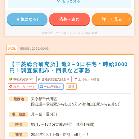
もっと見る
気になる!
応募へ進む
詳しく見る
派遣会社
パーソルテンプスタッフ株式会社
未読
掲載日
2026/08/09
【三菱総合研究所】週2～3日在宅＊時給2000
円！調査票配布・回収など事務
職種未経験OK
交通費別途支給あり
土日祝日が休み
在宅・リモート
WEB登録OK
派遣
東京都千代田区
勤務地
国会議事堂前駅から徒歩5分／溜池山王駅から徒歩2分
月～金（週5日）
曜日頻度
09:15～18:15(実働8時間 休憩1時間)
時間
2026年09月上旬～長期 ※9月～！
期間