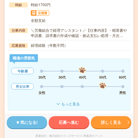
時給1700円
時給
交通費
全額支給
＼労働組合で経理アシスタント／【仕事内容】・精算書や
仕事内容
申請書、請求書の作成や確認・振込支払い処理・月次…
経理経験（年数不問）
応募資格
職場の雰囲気
年齢層
20代
30代
40代
50代
60代
男女比率
女性
男性
もっと見る
気になる!
応募へ進む
詳しく見る
派遣会社
株式会社カインズサービス 秋葉原オフィス