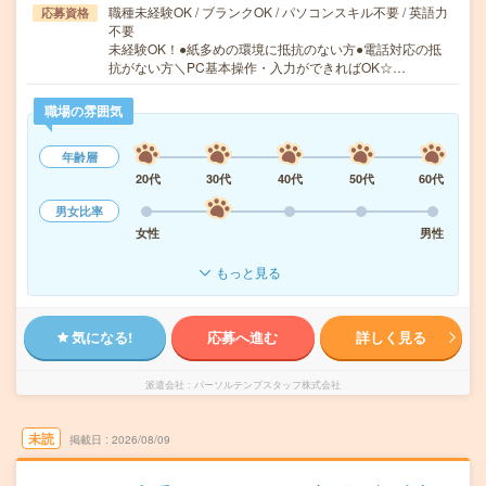
職種未経験OK / ブランクOK / パソコンスキル不要 / 英語力
応募資格
不要
未経験OK！●紙多めの環境に抵抗のない方●電話対応の抵
抗がない方＼PC基本操作・入力ができればOK☆…
職場の雰囲気
年齢層
20代
30代
40代
50代
60代
男女比率
女性
男性
もっと見る
気になる!
応募へ進む
詳しく見る
派遣会社
パーソルテンプスタッフ株式会社
未読
掲載日
2026/08/09