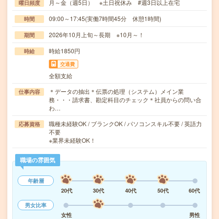
月～金（週5日） ※土日祝休み #週3日以上在宅
曜日頻度
09:00～17:45(実働7時間45分 休憩1時間)
時間
2026年10月上旬～長期 ※10月～！
期間
時給1850円
時給
交通費
全額支給
＊データの抽出＊伝票の処理（システム）メイン業
仕事内容
務・・・請求書、勘定科目のチェック＊社員からの問い合
わ…
職種未経験OK / ブランクOK / パソコンスキル不要 / 英語力
応募資格
不要
※業界未経験OK！
職場の雰囲気
年齢層
20代
30代
40代
50代
60代
男女比率
女性
男性