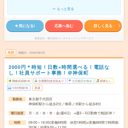
もっと見る
気になる!
応募へ進む
詳しく見る
派遣会社
株式会社ホンダスタッフィングサービス
未読
掲載日
2026/08/09
2000円＊時短！日数×時間選べる！電話な
し！社員サポート事務！＠神保町
職種未経験OK
交通費別途支給あり
土日祝日が休み
残業なし
WEB登録OK
派遣
東京都千代田区
勤務地
神保町駅から徒歩2分／御茶ノ水駅から徒歩8分
月・火・水・木・金(週4日) ※週3～5日勤務で相談OK！
曜日頻度
09:00～16:00(実働6時間 休憩1時間)※実働6時間で時間相
時間
談OK！始業9:00～11:00…