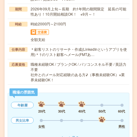
2026年09月上旬～長期 約1年間の期間限定 延長の可能
期間
性あり！10月開始相談OK！ ※9月～！
時給2000円～2100円
時給
交通費
全額支給
＊顧客リストのリサーチ・作成(LinkedInというアプリを使
仕事内容
用)＊↑のリスト顧客へメール(FMTあ…
職種未経験OK / ブランクOK / パソコンスキル不要 / 英語力
応募資格
不要
社外とのメール対応経験のある方♪（事務未経験OK）※業
界未経験OK！
職場の雰囲気
年齢層
20代
30代
40代
50代
60代
男女比率
女性
男性