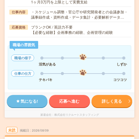
1ヶ月3万円を上限として実費支給
・スケジュール調整・官公庁や研究開発者との会議参加・
仕事内容
議事録作成・資料作成・データ集計・必要解析データ…
ブランクOK / 英語力不要
応募資格
【必要な経験】企画事務の経験、企画管理の経験
職場の雰囲気
職場の様子
活気がある
しずか
仕事の仕方
テキパキ
コツコツ
気になる!
応募へ進む
詳しく見る
派遣会社
株式会社リクルートスタッフィング
未読
掲載日
2026/08/09