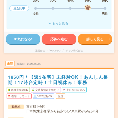
20代
30代
40代
50代
60代
男女比率
女性
男性
もっと見る
気になる!
応募へ進む
詳しく見る
派遣会社
パーソルテンプスタッフ株式会社
未読
掲載日
2026/08/09
1850円＊【週3在宅】未経験OK！あんしん長
期！17時台定時！土日祝休み！事務
職種未経験OK
交通費別途支給あり
土日祝日が休み
在宅・リモート
WEB登録OK
派遣
東京都中央区
勤務地
日本橋(東京都)駅から徒歩1分／東京駅から徒歩8分