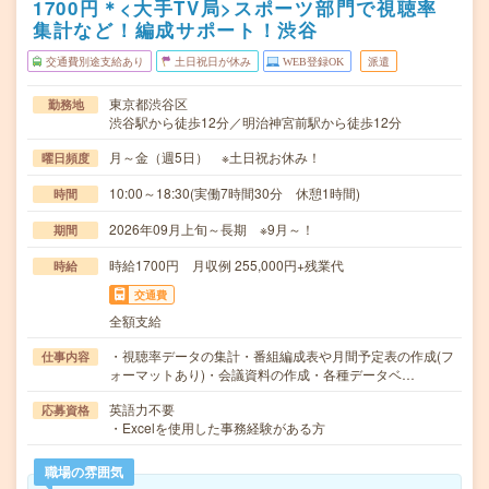
1700円＊<大手TV局>スポーツ部門で視聴率
集計など！編成サポート！渋谷
交通費別途支給あり
土日祝日が休み
WEB登録OK
派遣
東京都渋谷区
勤務地
渋谷駅から徒歩12分／明治神宮前駅から徒歩12分
月～金（週5日） ※土日祝お休み！
曜日頻度
10:00～18:30(実働7時間30分 休憩1時間)
時間
2026年09月上旬～長期 ※9月～！
期間
時給1700円 月収例 255,000円+残業代
時給
交通費
全額支給
・視聴率データの集計・番組編成表や月間予定表の作成(フ
仕事内容
ォーマットあり)・会議資料の作成・各種データベ…
英語力不要
応募資格
・Excelを使用した事務経験がある方
職場の雰囲気