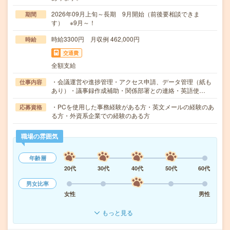
2026年09月上旬～長期 9月開始（前後要相談できま
期間
す） ※9月～！
時給3300円 月収例 462,000円
時給
交通費
全額支給
・会議運営や進捗管理・アクセス申請、データ管理（紙も
仕事内容
あり）・議事録作成補助・関係部署との連絡・英語使…
・PCを使用した事務経験がある方・英文メールの経験のあ
応募資格
る方・外資系企業での経験のある方
職場の雰囲気
年齢層
20代
30代
40代
50代
60代
男女比率
女性
男性
もっと見る