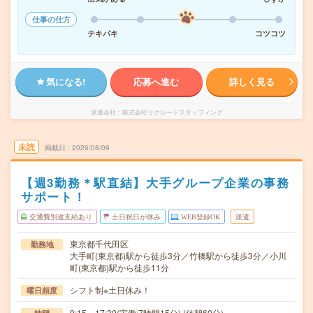
仕事の仕方
テキパキ
コツコツ
気になる!
応募へ進む
詳しく見る
派遣会社
株式会社リクルートスタッフィング
未読
掲載日
2026/08/09
【週3勤務＊駅直結】大手グループ企業の事務
サポート！
交通費別途支給あり
土日祝日が休み
WEB登録OK
派遣
東京都千代田区
勤務地
大手町(東京都)駅から徒歩3分／竹橋駅から徒歩3分／小川
町(東京都)駅から徒歩11分
シフト制※土日休み！
曜日頻度
9:15～17:30(実働:7時間15分) (休憩60分)