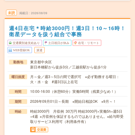
未読
掲載日
2026/08/09
週4日在宅＊時給3000円！週3日！10～16時！
衛星データを扱う組合で事務
交通費別途支給あり
土日祝日が休み
在宅・リモート
WEB登録OK
派遣
東京都中央区
勤務地
新日本橋駅から徒歩3分／三越前駅から徒歩1分
月～金／週3～5日の間で選択可 ※必ず勤務する曜日：
曜日頻度
火・水・金 #週3日以上在宅
10:00-16:00（休憩60分）実働5時間（残業少なめ！）
時間
2026年09月01日～長期 ※開始日相談OK ※9月～！
期間
時給3000円 月収例 30万円 時給3000円×実働5h×週5日
時給
×4週 ※月収例を保証するものではありません。※給与即受
取りサービス利用可（利用条件有）
交通費