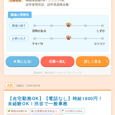
応募資格
語学使用言語、語学系資格全般
職場の雰囲気
職場の様子
活気がある
しずか
仕事の仕方
テキパキ
コツコツ
気になる!
応募へ進む
詳しく見る
派遣会社
株式会社リクルートスタッフィング
未読
掲載日
2026/08/09
【在宅勤務OK】【電話なし】時給1800円！
未経験OK！渋谷で一般事務
職種未経験OK
交通費別途支給あり
土日祝日が休み