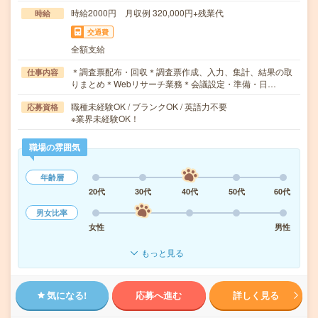
時給2000円 月収例 320,000円+残業代
時給
交通費
全額支給
＊調査票配布・回収＊調査票作成、入力、集計、結果の取
仕事内容
りまとめ＊Webリサーチ業務＊会議設定・準備・日…
職種未経験OK / ブランクOK / 英語力不要
応募資格
※業界未経験OK！
職場の雰囲気
年齢層
20代
30代
40代
50代
60代
男女比率
女性
男性
もっと見る
気になる!
応募へ進む
詳しく見る