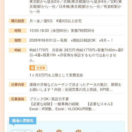
東京駅から徒歩2分／京橋(東京都)駅から徒歩4分／宝町(東
京都)駅から---分／日本橋(東京都)駅から---分／有楽町駅か
ら---分
月～金／週5日 #週3日以上在宅
曜日頻度
10:00-18:30（休憩60分）実働7時間30分
時間
2026年09月01日～長期 ※開始日相談OK ※9月～！
期間
時給1770円 月収例 28万円 時給1770円×実働7h30m×週5
時給
日×4週+残業10h ※月収例を保証するものではありませ
ん。
交通費
1ヶ月3万円を上限として実費支給
週報や月報などルーチンで決まったデータの集計、展開を
仕事内容
お願いします＊内容：全国営業の売上実績、KPI実…
ブランクOK / 英語力不要
応募資格
【必要な経験】一般事務の経験 【必要なスキル】
Excel：IF関数、Excel：VLOOKUP関数…
職場の雰囲気