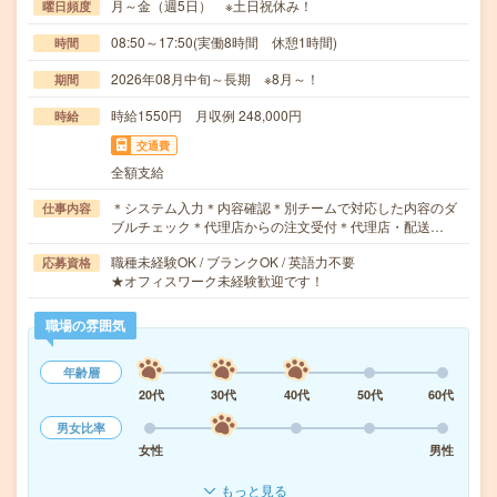
月～金（週5日） ※土日祝休み！
曜日頻度
08:50～17:50(実働8時間 休憩1時間)
時間
2026年08月中旬～長期 ※8月～！
期間
時給1550円 月収例 248,000円
時給
交通費
全額支給
＊システム入力＊内容確認＊別チームで対応した内容のダ
仕事内容
ブルチェック＊代理店からの注文受付＊代理店・配送…
職種未経験OK / ブランクOK / 英語力不要
応募資格
★オフィスワーク未経験歓迎です！
職場の雰囲気
年齢層
20代
30代
40代
50代
60代
男女比率
女性
男性
もっと見る