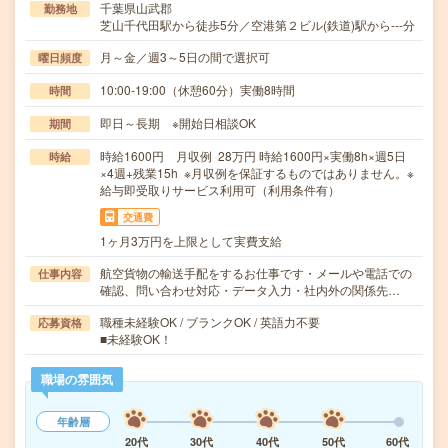
千葉県山武郡
勤務地
芝山千代田駅から徒歩5分／空港第２ビル(鉄道)駅から---分
月～金／週3～5日の間で選択可
曜日頻度
10:00-19:00（休憩60分）実働8時間
時間
即日～長期 ※開始日相談OK
期間
時給1600円 月収例 28万円 時給1600円×実働8h×週5日
時給
×4週+残業15h ※月収例を保証するものではありません。※
給与即受取りサービス利用可（利用条件有）
交通費
1ヶ月3万円を上限として実費支給
航空貨物の輸送手配をするお仕事です・メールや電話での
仕事内容
確認、問い合わせ対応・データ入力・社内外の関係先…
職種未経験OK / ブランクOK / 英語力不要
応募資格
■未経験OK！
職場の雰囲気
年齢層
20代
30代
40代
50代
60代