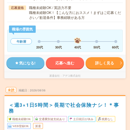
職種未経験OK / 英語力不要
応募資格
職種未経験OK！【こんな方におススメ！まずはご応募くだ
さい／歓迎条件】事務経験がある方
職場の雰囲気
年齢層
20代
30代
40代
50代
60代
気になる!
応募へ進む
詳しく見る
派遣会社
アデコ株式会社
未読
掲載日
2026/08/06
＜週3×1日5時間＞長期で社会保険ナシ！＊事
務
職種未経験OK
交通費別途支給あり
土日祝日が休み
残業なし
WEB登録OK
派遣