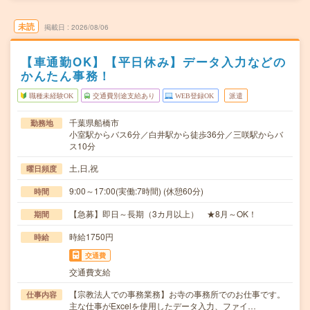
未読
掲載日
2026/08/06
【車通勤OK】【平日休み】データ入力などの
かんたん事務！
職種未経験OK
交通費別途支給あり
WEB登録OK
派遣
千葉県船橋市
勤務地
小室駅からバス6分／白井駅から徒歩36分／三咲駅からバ
ス10分
土,日,祝
曜日頻度
9:00～17:00(実働:7時間) (休憩60分)
時間
【急募】即日～長期（3カ月以上） ★8月～OK！
期間
時給1750円
時給
交通費
交通費支給
【宗教法人での事務業務】お寺の事務所でのお仕事です。
仕事内容
主な仕事がExcelを使用したデータ入力、ファイ…