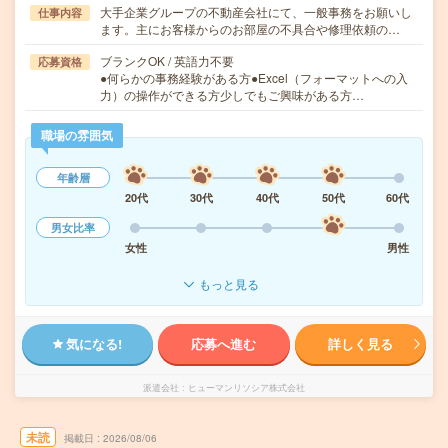
大手企業グループの不動産会社にて、一般事務をお願いし
仕事内容
ます。主にお客様からのお部屋の不具合や修理依頼の…
ブランクOK / 英語力不要
応募資格
●何らかの事務経験がある方●Excel（フォーマットへの入
力）の操作ができる方少しでもご興味がある方…
職場の雰囲気
年齢層
20代
30代
40代
50代
60代
男女比率
女性
男性
もっと見る
気になる!
応募へ進む
詳しく見る
派遣会社
ヒューマンリソシア株式会社
未読
掲載日
2026/08/06