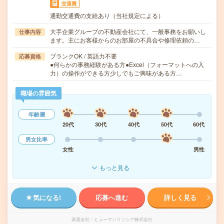
交通費
通勤交通費の支給あり（当社規定による）
大手企業グループの不動産会社にて、一般事務をお願いし
仕事内容
ます。主にお客様からのお部屋の不具合や修理依頼の…
ブランクOK / 英語力不要
応募資格
●何らかの事務経験がある方●Excel（フォーマットへの入
力）の操作ができる方少しでもご興味がある方…
職場の雰囲気
年齢層
20代
30代
40代
50代
60代
男女比率
女性
男性
もっと見る
気になる!
応募へ進む
詳しく見る
派遣会社
ヒューマンリソシア株式会社