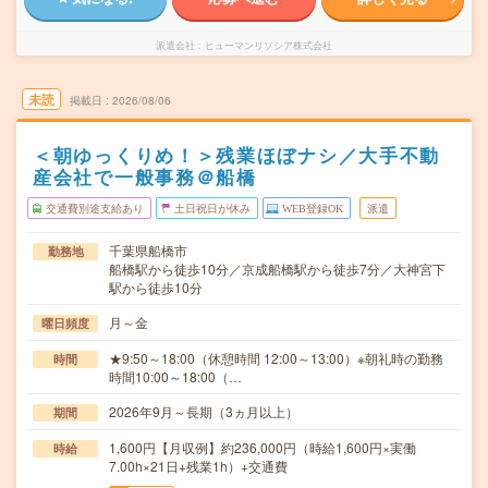
派遣会社
ヒューマンリソシア株式会社
未読
掲載日
2026/08/06
＜朝ゆっくりめ！＞残業ほぼナシ／大手不動
産会社で一般事務＠船橋
交通費別途支給あり
土日祝日が休み
WEB登録OK
派遣
千葉県船橋市
勤務地
船橋駅から徒歩10分／京成船橋駅から徒歩7分／大神宮下
駅から徒歩10分
月～金
曜日頻度
★9:50～18:00（休憩時間 12:00～13:00）※朝礼時の勤務
時間
時間10:00～18:00（…
2026年9月～長期（3ヵ月以上）
期間
1,600円【月収例】約236,000円（時給1,600円×実働
時給
7.00h×21日+残業1h）+交通費