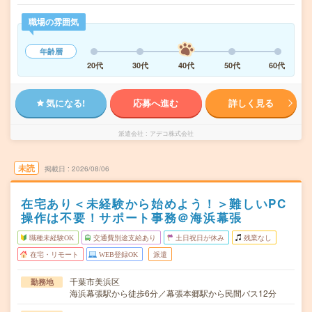
職場の雰囲気
年齢層
20代
30代
40代
50代
60代
気になる!
応募へ進む
詳しく見る
派遣会社
アデコ株式会社
未読
掲載日
2026/08/06
在宅あり＜未経験から始めよう！＞難しいPC
操作は不要！サポート事務＠海浜幕張
職種未経験OK
交通費別途支給あり
土日祝日が休み
残業なし
在宅・リモート
WEB登録OK
派遣
千葉市美浜区
勤務地
海浜幕張駅から徒歩6分／幕張本郷駅から民間バス12分