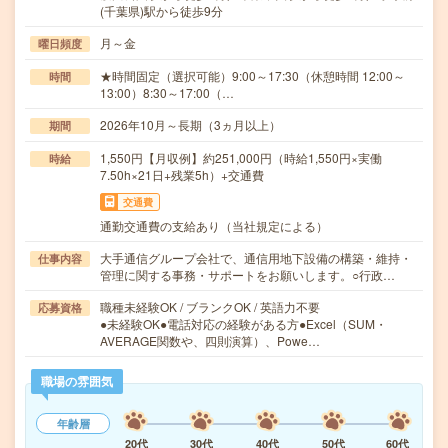
(千葉県)駅から徒歩9分
月～金
曜日頻度
★時間固定（選択可能）9:00～17:30（休憩時間 12:00～
時間
13:00）8:30～17:00（…
2026年10月～長期（3ヵ月以上）
期間
1,550円【月収例】約251,000円（時給1,550円×実働
時給
7.50h×21日+残業5h）+交通費
交通費
通勤交通費の支給あり（当社規定による）
大手通信グループ会社で、通信用地下設備の構築・維持・
仕事内容
管理に関する事務・サポートをお願いします。○行政…
職種未経験OK / ブランクOK / 英語力不要
応募資格
●未経験OK●電話対応の経験がある方●Excel（SUM・
AVERAGE関数や、四則演算）、Powe…
職場の雰囲気
年齢層
20代
30代
40代
50代
60代