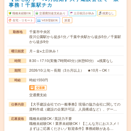
事務！千葉駅チカ
職種未経験OK
交通費別途支給あり
土日祝日が休み
残業なし
在宅・リモート
WEB登録OK
派遣
千葉市中央区
勤務地
葭川公園駅から徒歩1分／千葉中央駅から徒歩5分／千葉駅
から徒歩9分
月～金※土日休み！
曜日頻度
8:30～17:10(実働:7時間40分) (休憩60分) ※残業なし
時間
2026/10/上旬～長期（3カ月以上） ★10月～OK！
期間
時給1550円
時給
交通費
交通費支給
【大手建設会社での一般事務】現場の協力会社に関しての
仕事内容
資料作成（建設の企業許可証、人員構成など）、デー…
職種未経験OK / 英語力不要
応募資格
職種未経験OK！業界未経験OK！【こんな方におススメ！
まずはご応募ください／歓迎条件】事務経験がある…