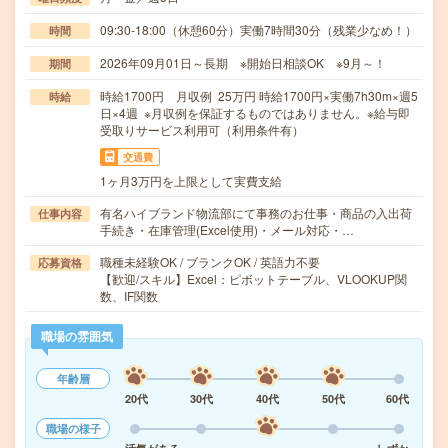
09:30-18:00（休憩60分）実働7時間30分（残業少なめ！）
時間
2026年09月01日～長期 ※開始日相談OK ※9月～！
期間
時給1700円 月収例 25万円 時給1700円×実働7h30m×週5
時給
日×4週 ※月収例を保証するものではありません。※給与即
受取りサービス利用可（利用条件有）
交通費
1ヶ月3万円を上限として実費支給
有名ハイブランド物流部にて事務のお仕事・商品の入出荷
仕事内容
手続き・在庫管理(Excel使用)・メール対応・…
職種未経験OK / ブランクOK / 英語力不要
応募資格
【歓迎/スキル】Excel：ピボットテーブル、VLOOKUP関
数、IF関数
職場の雰囲気
年齢層
20代
30代
40代
50代
60代
職場の様子