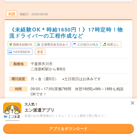
未読
掲載日
2026/08/06
《未経験OK＊時給1650円！》17時定時！物
流ドライバーの工程作成など
職種未経験OK
交通費別途支給あり
土日祝日が休み
残業なし
WEB登録OK
派遣
千葉県市川市
勤務地
二俣新町駅から車8分
月～金（週5日） ※土日祝日はお休みです
曜日頻度
09:00～17:00(実働7時間 休憩1時間)※9時～18時も相談
時間
OKです！
【急募】即日～長期 ※8月～！
期間
大人気！
エン派遣アプリ
時給1650円 月収例 231,000円
時給
派遣のお仕事情報がたくさん！プッシュ通知で受け取ろう！
交通費
アプリをダウンロード
全額支給