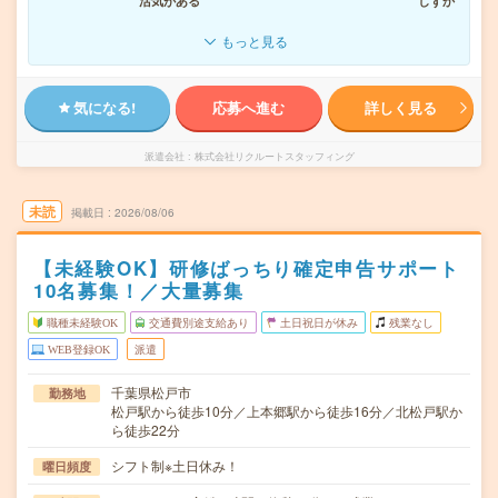
活気がある
しずか
もっと見る
気になる!
応募へ進む
詳しく見る
派遣会社
株式会社リクルートスタッフィング
未読
掲載日
2026/08/06
【未経験OK】研修ばっちり確定申告サポート
10名募集！／大量募集
職種未経験OK
交通費別途支給あり
土日祝日が休み
残業なし
WEB登録OK
派遣
千葉県松戸市
勤務地
松戸駅から徒歩10分／上本郷駅から徒歩16分／北松戸駅か
ら徒歩22分
シフト制※土日休み！
曜日頻度