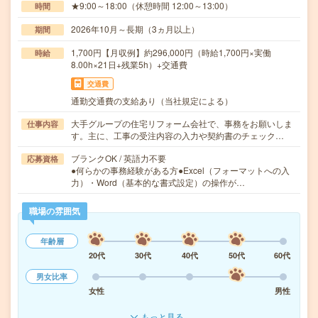
★9:00～18:00（休憩時間 12:00～13:00）
時間
2026年10月～長期（3ヵ月以上）
期間
1,700円【月収例】約296,000円（時給1,700円×実働
時給
8.00h×21日+残業5h）+交通費
交通費
通勤交通費の支給あり（当社規定による）
大手グループの住宅リフォーム会社で、事務をお願いしま
仕事内容
す。主に、工事の受注内容の入力や契約書のチェック…
ブランクOK / 英語力不要
応募資格
●何らかの事務経験がある方●Excel（フォーマットへの入
力）・Word（基本的な書式設定）の操作が…
職場の雰囲気
年齢層
20代
30代
40代
50代
60代
男女比率
女性
男性
もっと見る