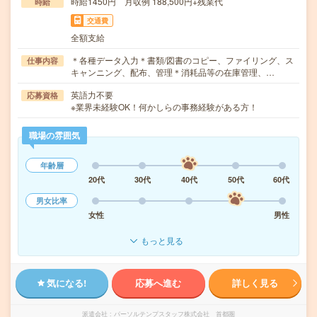
時給1450円 月収例 188,500円+残業代
時給
交通費
全額支給
＊各種データ入力＊書類/図書のコピー、ファイリング、ス
仕事内容
キャンニング、配布、管理＊消耗品等の在庫管理、…
英語力不要
応募資格
※業界未経験OK！何かしらの事務経験がある方！
職場の雰囲気
年齢層
20代
30代
40代
50代
60代
男女比率
女性
男性
もっと見る
気になる!
応募へ進む
詳しく見る
派遣会社
パーソルテンプスタッフ株式会社 首都圏