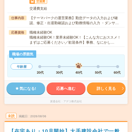
交通費
交通費支給
【テーマパークの運営業務】勤怠データの入力および確
仕事内容
認、修正・出退勤確認および勤務情報の入力 ・ダンサ…
職種未経験OK
応募資格
職種未経験OK！業界未経験OK！【こんな方におススメ！
まずはご応募ください／歓迎条件】事務、なにかし…
職場の雰囲気
年齢層
20代
30代
40代
50代
60代
気になる!
応募へ進む
詳しく見る
派遣会社
アデコ株式会社
未読
掲載日
2026/08/06
【在宅あり・10月開始】大手建設会社で一般