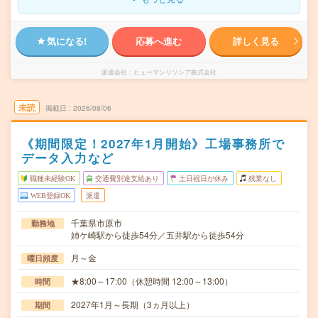
気になる!
応募へ進む
詳しく見る
派遣会社
ヒューマンリソシア株式会社
未読
掲載日
2026/08/06
《期間限定！2027年1月開始》工場事務所で
データ入力など
職種未経験OK
交通費別途支給あり
土日祝日が休み
残業なし
WEB登録OK
派遣
千葉県市原市
勤務地
姉ケ崎駅から徒歩54分／五井駅から徒歩54分
月～金
曜日頻度
★8:00～17:00（休憩時間 12:00～13:00）
時間
2027年1月～長期（3ヵ月以上）
期間