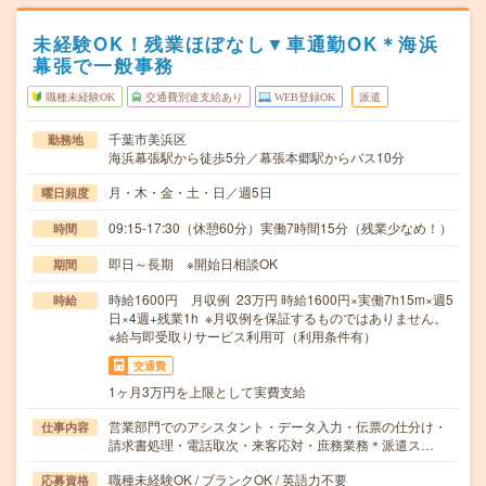
未経験OK！残業ほぼなし▼車通勤OK＊海浜
幕張で一般事務
職種未経験OK
交通費別途支給あり
WEB登録OK
派遣
千葉市美浜区
勤務地
海浜幕張駅から徒歩5分／幕張本郷駅からバス10分
月・木・金・土・日／週5日
曜日頻度
09:15-17:30（休憩60分）実働7時間15分（残業少なめ！）
時間
即日～長期 ※開始日相談OK
期間
時給1600円 月収例 23万円 時給1600円×実働7h15m×週5
時給
日×4週+残業1h ※月収例を保証するものではありません。
※給与即受取りサービス利用可（利用条件有）
交通費
1ヶ月3万円を上限として実費支給
営業部門でのアシスタント・データ入力・伝票の仕分け・
仕事内容
請求書処理・電話取次・来客応対・庶務業務＊派遣ス…
職種未経験OK / ブランクOK / 英語力不要
応募資格