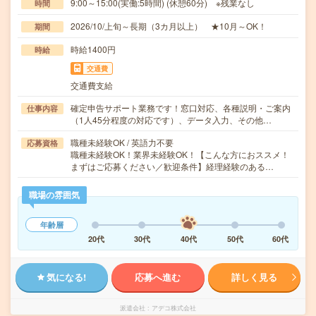
9:00～15:00(実働:5時間) (休憩60分) ※残業なし
時間
2026/10/上旬～長期（3カ月以上） ★10月～OK！
期間
時給1400円
時給
交通費
交通費支給
確定申告サポート業務です！窓口対応、各種説明・ご案内
仕事内容
（1人45分程度の対応です）、データ入力、その他…
職種未経験OK / 英語力不要
応募資格
職種未経験OK！業界未経験OK！【こんな方におススメ！
まずはご応募ください／歓迎条件】経理経験のある…
職場の雰囲気
年齢層
20代
30代
40代
50代
60代
気になる!
応募へ進む
詳しく見る
派遣会社
アデコ株式会社