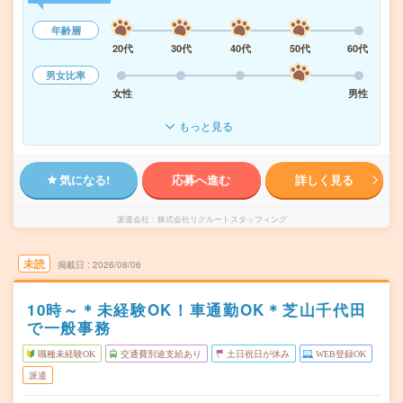
年齢層
20代
30代
40代
50代
60代
男女比率
女性
男性
もっと見る
気になる!
応募へ進む
詳しく見る
派遣会社
株式会社リクルートスタッフィング
未読
掲載日
2026/08/06
10時～＊未経験OK！車通勤OK＊芝山千代田
で一般事務
職種未経験OK
交通費別途支給あり
土日祝日が休み
WEB登録OK
派遣