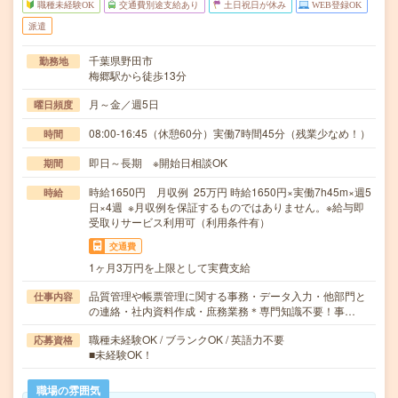
職種未経験OK
交通費別途支給あり
土日祝日が休み
WEB登録OK
派遣
千葉県野田市
勤務地
梅郷駅から徒歩13分
月～金／週5日
曜日頻度
08:00-16:45（休憩60分）実働7時間45分（残業少なめ！）
時間
即日～長期 ※開始日相談OK
期間
時給1650円 月収例 25万円 時給1650円×実働7h45m×週5
時給
日×4週 ※月収例を保証するものではありません。※給与即
受取りサービス利用可（利用条件有）
交通費
1ヶ月3万円を上限として実費支給
品質管理や帳票管理に関する事務・データ入力・他部門と
仕事内容
の連絡・社内資料作成・庶務業務＊専門知識不要！事…
職種未経験OK / ブランクOK / 英語力不要
応募資格
■未経験OK！
職場の雰囲気