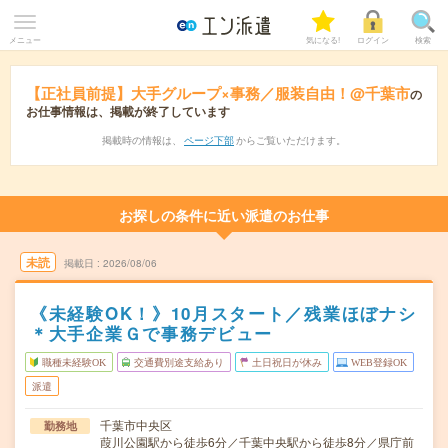
メニュー
気になる!
ログイン
検索
【正社員前提】大手グループ×事務／服装自由！@千葉市
の
お仕事情報は、掲載が終了しています
掲載時の情報は、
ページ下部
からご覧いただけます。
お探しの条件に近い派遣のお仕事
未読
掲載日
2026/08/06
《未経験OK！》10月スタート／残業ほぼナシ
＊大手企業Ｇで事務デビュー
職種未経験OK
交通費別途支給あり
土日祝日が休み
WEB登録OK
派遣
千葉市中央区
勤務地
葭川公園駅から徒歩6分／千葉中央駅から徒歩8分／県庁前