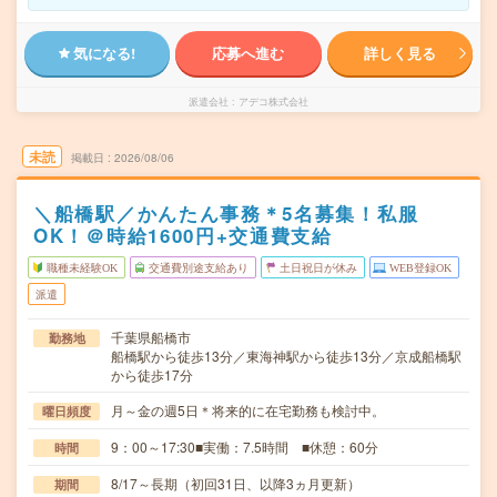
気になる!
応募へ進む
詳しく見る
派遣会社
アデコ株式会社
未読
掲載日
2026/08/06
＼船橋駅／かんたん事務＊5名募集！私服
OK！＠時給1600円+交通費支給
職種未経験OK
交通費別途支給あり
土日祝日が休み
WEB登録OK
派遣
千葉県船橋市
勤務地
船橋駅から徒歩13分／東海神駅から徒歩13分／京成船橋駅
から徒歩17分
月～金の週5日＊将来的に在宅勤務も検討中。
曜日頻度
9：00～17:30■実働：7.5時間 ■休憩：60分
時間
8/17～長期（初回31日、以降3ヵ月更新）
期間