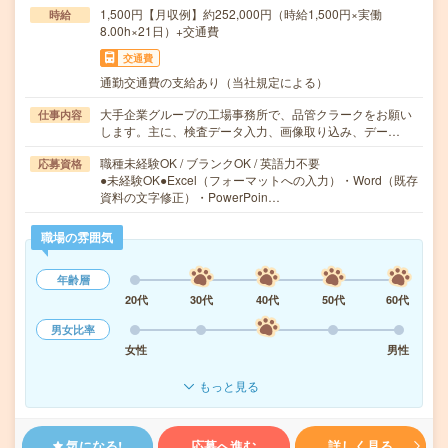
1,500円【月収例】約252,000円（時給1,500円×実働
時給
8.00h×21日）+交通費
交通費
通勤交通費の支給あり（当社規定による）
大手企業グループの工場事務所で、品管クラークをお願い
仕事内容
します。主に、検査データ入力、画像取り込み、デー…
職種未経験OK / ブランクOK / 英語力不要
応募資格
●未経験OK●Excel（フォーマットへの入力）・Word（既存
資料の文字修正）・PowerPoin…
職場の雰囲気
年齢層
20代
30代
40代
50代
60代
男女比率
女性
男性
もっと見る
気になる!
応募へ進む
詳しく見る