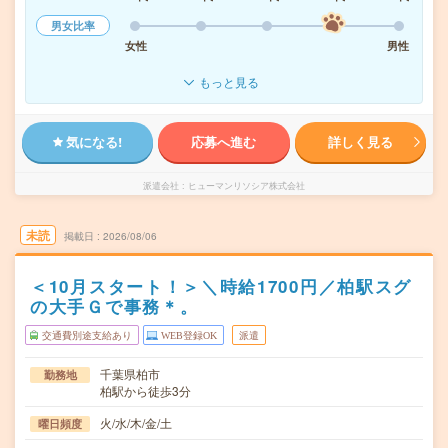
男女比率
女性
男性
もっと見る
気になる!
応募へ進む
詳しく見る
派遣会社
ヒューマンリソシア株式会社
未読
掲載日
2026/08/06
＜10月スタート！＞＼時給1700円／柏駅スグ
の大手Ｇで事務＊。
交通費別途支給あり
WEB登録OK
派遣
千葉県柏市
勤務地
柏駅から徒歩3分
火/水/木/金/土
曜日頻度