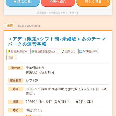
気になる!
応募へ進む
詳しく見る
派遣会社
株式会社ヒューマントラスト
未読
掲載日
2026/08/06
＜アデコ限定×シフト制×未経験＞あのテーマ
パークの運営事務
職種未経験OK
交通費別途支給あり
残業なし
WEB登録OK
派遣
千葉県浦安市
勤務地
舞浜駅から徒歩10分
シフト制
曜日頻度
9:00～17:30(実働:7時間30分) (休憩60分) ※シフト制 ※残
時間
業なし
2026/9/上旬～長期（3カ月以上） ★9月～OK！
期間
時給1600円
時給