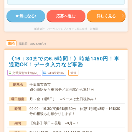
気になる!
応募へ進む
詳しく見る
派遣会社
パーソルテンプスタッフ株式会社 首都圏
未読
掲載日
2026/08/06
《16：30までの6.5時間！》時給1450円！車
通勤OK！データ入力など事務
交通費別途支給あり
WEB登録OK
派遣
千葉県市原市
勤務地
姉ケ崎駅から車16分／五井駅から車14分
月～金（週5日） ※ベースは土日祝休み！
曜日頻度
09:00～16:30(実働6時間30分 休憩1時間)※8時～16時30
時間
分の相談もお預かりします！
【急募】即日～長期 ※8月～！
期間