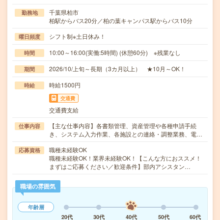
千葉県柏市
勤務地
柏駅からバス20分／柏の葉キャンパス駅からバス10分
シフト制※土日休み！
曜日頻度
10:00～16:00(実働:5時間) (休憩60分) ※残業なし
時間
2026/10/上旬～長期（3カ月以上） ★10月～OK！
期間
時給1500円
時給
交通費
交通費支給
【主な仕事内容】各書類管理、資産管理や各種申請手続
仕事内容
き、システム入力作業、各施設との連絡・調整業務、電…
職種未経験OK
応募資格
職種未経験OK！業界未経験OK！【こんな方におススメ！
まずはご応募ください／歓迎条件】部内アシスタン…
職場の雰囲気
年齢層
20代
30代
40代
50代
60代