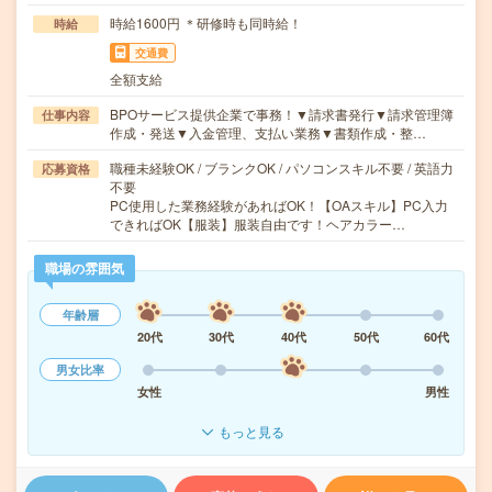
時給1600円 ＊研修時も同時給！
時給
交通費
全額支給
BPOサービス提供企業で事務！▼請求書発行▼請求管理簿
仕事内容
作成・発送▼入金管理、支払い業務▼書類作成・整…
職種未経験OK / ブランクOK / パソコンスキル不要 / 英語力
応募資格
不要
PC使用した業務経験があればOK！【OAスキル】PC入力
できればOK【服装】服装自由です！ヘアカラー…
職場の雰囲気
年齢層
20代
30代
40代
50代
60代
男女比率
女性
男性
もっと見る