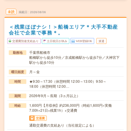
未読
掲載日
2026/08/06
＜残業ほぼナシ！＞船橋エリア＊大手不動産
会社で企業で事務＊。
交通費別途支給あり
土日祝日が休み
WEB登録OK
派遣
千葉県船橋市
勤務地
船橋駅から徒歩10分／京成船橋駅から徒歩7分／大神宮下
駅から徒歩10分
月～金
曜日頻度
★9:30～17:30（休憩時間 12:00～13:00）9:50～
時間
18:00（休憩時間 12:00…
2026年9月～長期（3ヵ月以上）
期間
1,600円【月収例】約236,000円（時給1,600円×実働
時給
7.00h×21日+残業1h）+交通費
交通費
通勤交通費の支給あり（当社規定による）