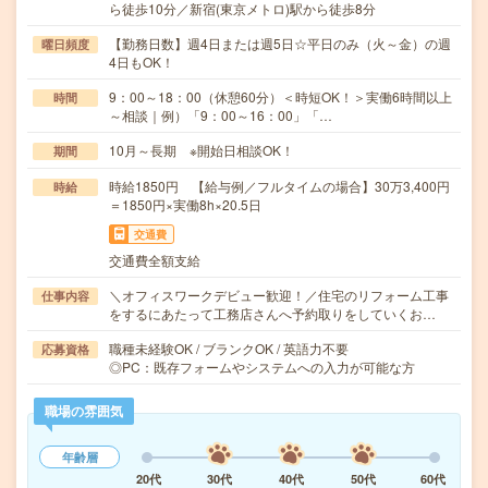
ら徒歩10分／新宿(東京メトロ)駅から徒歩8分
【勤務日数】週4日または週5日☆平日のみ（火～金）の週
曜日頻度
4日もOK！
9：00～18：00（休憩60分）＜時短OK！＞実働6時間以上
時間
～相談｜例）「9：00～16：00」「…
10月～長期 ※開始日相談OK！
期間
時給1850円 【給与例／フルタイムの場合】30万3,400円
時給
＝1850円×実働8h×20.5日
交通費
交通費全額支給
＼オフィスワークデビュー歓迎！／住宅のリフォーム工事
仕事内容
をするにあたって工務店さんへ予約取りをしていくお…
職種未経験OK / ブランクOK / 英語力不要
応募資格
◎PC：既存フォームやシステムへの入力が可能な方
職場の雰囲気
年齢層
20代
30代
40代
50代
60代