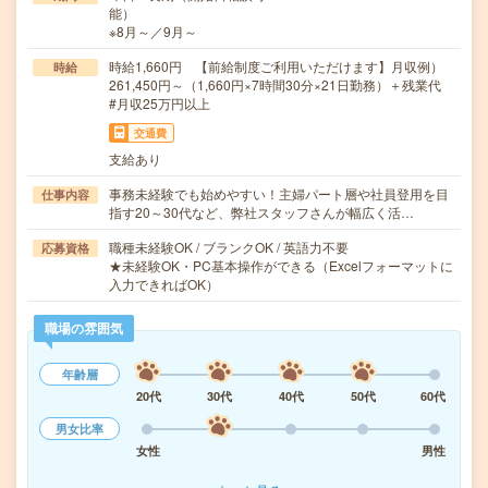
能）
※8月～／9月～
時給1,660円 【前給制度ご利用いただけます】月収例）
時給
261,450円～（1,660円×7時間30分×21日勤務）＋残業代
#月収25万円以上
交通費
支給あり
事務未経験でも始めやすい！主婦パート層や社員登用を目
仕事内容
指す20～30代など、弊社スタッフさんが幅広く活…
職種未経験OK / ブランクOK / 英語力不要
応募資格
★未経験OK・PC基本操作ができる（Excelフォーマットに
入力できればOK）
職場の雰囲気
年齢層
20代
30代
40代
50代
60代
男女比率
女性
男性