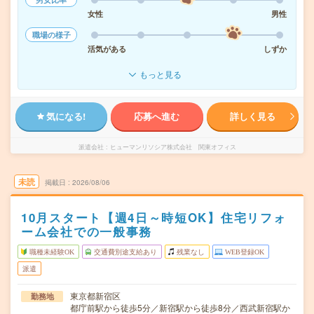
女性
男性
職場の様子
活気がある
しずか
もっと見る
気になる!
応募へ進む
詳しく見る
派遣会社
ヒューマンリソシア株式会社 関東オフィス
未読
掲載日
2026/08/06
10月スタート【週4日～時短OK】住宅リフォ
ーム会社での一般事務
職種未経験OK
交通費別途支給あり
残業なし
WEB登録OK
派遣
東京都新宿区
勤務地
都庁前駅から徒歩5分／新宿駅から徒歩8分／西武新宿駅か