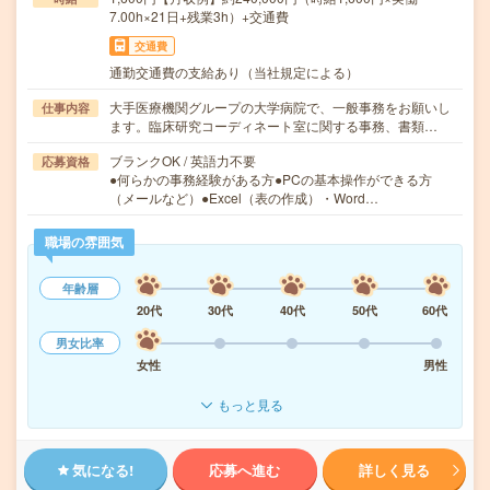
7.00h×21日+残業3h）+交通費
交通費
通勤交通費の支給あり（当社規定による）
大手医療機関グループの大学病院で、一般事務をお願いし
仕事内容
ます。臨床研究コーディネート室に関する事務、書類…
ブランクOK / 英語力不要
応募資格
●何らかの事務経験がある方●PCの基本操作ができる方
（メールなど）●Excel（表の作成）・Word…
職場の雰囲気
年齢層
20代
30代
40代
50代
60代
男女比率
女性
男性
もっと見る
気になる!
応募へ進む
詳しく見る