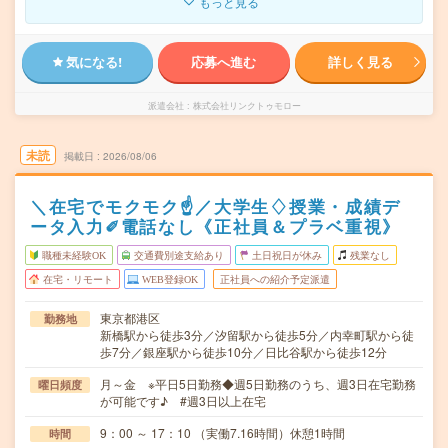
もっと見る
気になる!
応募へ進む
詳しく見る
派遣会社
株式会社リンクトゥモロー
未読
掲載日
2026/08/06
＼在宅でモクモク☝／大学生♢授業・成績デ
ータ入力✐電話なし《正社員＆プラベ重視》
職種未経験OK
交通費別途支給あり
土日祝日が休み
残業なし
在宅・リモート
WEB登録OK
正社員への紹介予定派遣
東京都港区
勤務地
新橋駅から徒歩3分／汐留駅から徒歩5分／内幸町駅から徒
歩7分／銀座駅から徒歩10分／日比谷駅から徒歩12分
月～金 ※平日5日勤務◆週5日勤務のうち、週3日在宅勤務
曜日頻度
が可能です♪ #週3日以上在宅
9：00 ～ 17：10 （実働7.16時間）休憩1時間
時間