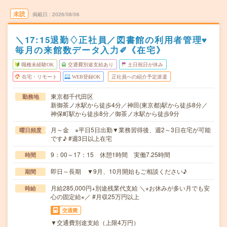
未読
掲載日
2026/08/06
＼17:15退勤♢正社員／図書館の利用者管理♥
毎月の来館数データ入力✐《在宅》
職種未経験OK
交通費別途支給あり
土日祝日が休み
在宅・リモート
WEB登録OK
正社員への紹介予定派遣
東京都千代田区
勤務地
新御茶ノ水駅から徒歩4分／神田(東京都)駅から徒歩8分／
神保町駅から徒歩8分／御茶ノ水駅から徒歩9分
月～金 ※平日5日出勤▼業務習得後、週2～3日在宅が可能
曜日頻度
です♪ #週3日以上在宅
9：00～17：15 休憩1時間 実働7.25時間
時間
即日～長期 ▼9月、10月開始もご相談ください♪
期間
月給285,000円+別途残業代支給 ＼⋆お休みが多い月でも安
時給
心の固定給⋆／ #月収25万円以上
交通費
▼交通費別途支給（上限4万円）