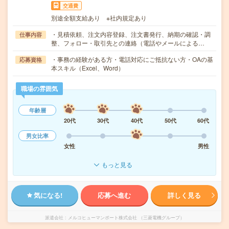
交通費
別途全額支給あり ※社内規定あり
・見積依頼、注文内容登録、注文書発行、納期の確認・調
仕事内容
整、フォロー・取引先との連絡（電話やメールによる…
・事務の経験がある方・電話対応にご抵抗ない方・OAの基
応募資格
本スキル（Excel、Word）
職場の雰囲気
年齢層
20代
30代
40代
50代
60代
男女比率
女性
男性
もっと見る
気になる!
応募へ進む
詳しく見る
派遣会社
メルコヒューマンポート株式会社 （三菱電機グループ）