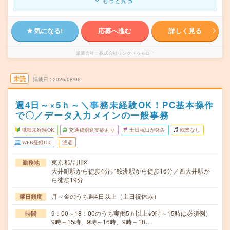
気になる!
応募へ進む
詳しく見る
派遣会社
株式会社リンクトゥモロー
未読
掲載日
2026/08/06
週4日～×5ｈ～＼事務未経験OK！PC基本操作
で〇／データ入力メインの一般事務
職種未経験OK
交通費別途支給あり
土日祝日が休み
残業なし
WEB登録OK
派遣
東京都品川区
勤務地
大井町駅から徒歩4分／鮫洲駅から徒歩16分／西大井駅か
ら徒歩19分
月～金のうち週4日以上（土日祝休み）
曜日頻度
9：00～18：00のうち実働5ｈ以上※9時～15時は必須例）
時間
9時～15時、9時～16時、9時～18…