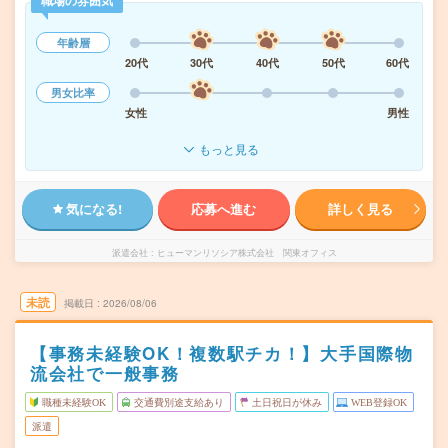
職場の雰囲気
年齢層
20代
30代
40代
50代
60代
男女比率
女性
男性
もっと見る
気になる!
応募へ進む
詳しく見る
派遣会社
ヒューマンリソシア株式会社 関東オフィス
未読
掲載日
2026/08/06
【事務未経験OK！複数駅チカ！】大手国際物
流会社で一般事務
職種未経験OK
交通費別途支給あり
土日祝日が休み
WEB登録OK
派遣