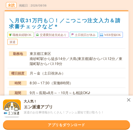
未読
掲載日
2026/08/06
＼月収31万円も〇！／こつこつ注文入力＆請
求書チェックなど＊
職種未経験OK
交通費別途支給あり
土日祝日が休み
WEB登録OK
派遣
東京都江東区
勤務地
南砂町駅から徒歩14分／大島(東京都)駅からバス12分／東
陽町駅からバス19分
月～金（土日祝休み）
曜日頻度
8:30～17:30（実働8時間）
時間
9月～長期※8月～・10月～も相談OK♪
期間
大人気！
時給1750円 ＜週払いOK＞■月収例：31万5000円（1750
時給
エン派遣アプリ
円×8時間×21日＋残業代） #月収30万円以上
派遣のお仕事情報がたくさん！プッシュ通知で受け取ろう！
交通費
★交通費1500円/日まで別途支給！（規定あり）※月21日出
アプリをダウンロード
勤の場合「3万1500円/月」！