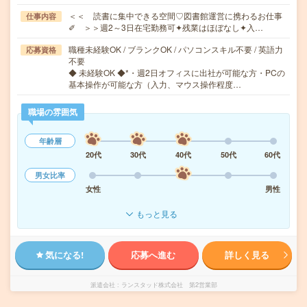
＜＜ 読書に集中できる空間♡図書館運営に携わるお仕事
仕事内容
✐ ＞＞週2～3日在宅勤務可✦残業はほぼなし✦入…
職種未経験OK / ブランクOK / パソコンスキル不要 / 英語力
応募資格
不要
◆ 未経験OK ◆*・週2日オフィスに出社が可能な方・PCの
基本操作が可能な方（入力、マウス操作程度…
職場の雰囲気
年齢層
20代
30代
40代
50代
60代
男女比率
女性
男性
もっと見る
気になる!
応募へ進む
詳しく見る
派遣会社
ランスタッド株式会社 第2営業部