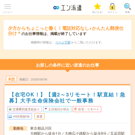
メニュー
気になる!
ログイン
検索
夕方からちょこっと働く！電話対応なし×かんたん郵便仕
分け＊
のお仕事情報は、掲載が終了しています
掲載時の情報は、
ページ下部
からご覧いただけます。
お探しの条件に近い派遣のお仕事
未読
掲載日
2026/08/06
【在宅OK！】【週2～3リモート！駅直結！急
募】大手生命保険会社で一般事務
交通費別途支給あり
土日祝日が休み
在宅・リモート
WEB登録OK
派遣
東京都品川区
勤務地
大崎駅から徒歩1分／大崎広小路駅から徒歩9分／五反田駅