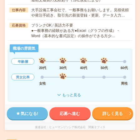
大手設備工事会社で、一般事務をお願いします。見積依頼
仕事内容
や発注手続き、取引先の新規登録・更新、データ入力…
ブランクOK / 英語力不要
応募資格
●一般事務の経験がある方●Excel（グラフの作成）・
Word（基本的な書式設定）の操作ができる方少…
職場の雰囲気
年齢層
20代
30代
40代
50代
60代
男女比率
女性
男性
もっと見る
気になる!
応募へ進む
詳しく見る
派遣会社
ヒューマンリソシア株式会社 関東オフィス