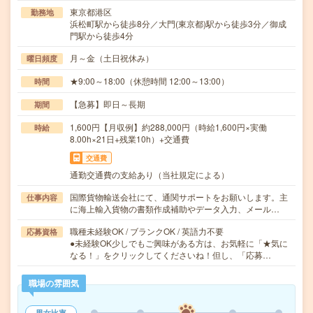
東京都港区
勤務地
浜松町駅から徒歩8分／大門(東京都)駅から徒歩3分／御成
門駅から徒歩4分
月～金（土日祝休み）
曜日頻度
★9:00～18:00（休憩時間 12:00～13:00）
時間
【急募】即日～長期
期間
1,600円【月収例】約288,000円（時給1,600円×実働
時給
8.00h×21日+残業10h）+交通費
交通費
通勤交通費の支給あり（当社規定による）
国際貨物輸送会社にて、通関サポートをお願いします。主
仕事内容
に海上輸入貨物の書類作成補助やデータ入力、メール…
職種未経験OK / ブランクOK / 英語力不要
応募資格
●未経験OK少しでもご興味がある方は、お気軽に「★気に
なる！」をクリックしてくださいね！但し、「応募…
職場の雰囲気
男女比率