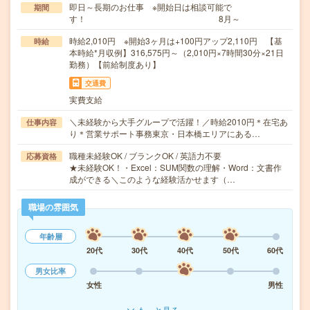
即日～長期のお仕事 ※開始日は相談可能で
期間
す！ 8月～
時給2,010円 ※開始3ヶ月は+100円アップ2,110円 【基
時給
本時給*月収例】316,575円～（2,010円×7時間30分×21日
勤務）【前給制度あり】
交通費
実費支給
＼未経験から大手グループで活躍！／時給2010円＊在宅あ
仕事内容
り＊営業サポート事務東京・日本橋エリアにある…
職種未経験OK / ブランクOK / 英語力不要
応募資格
★未経験OK！・Excel：SUM関数の理解・Word：文書作
成ができる＼このような経験活かせます（…
職場の雰囲気
年齢層
20代
30代
40代
50代
60代
男女比率
女性
男性
もっと見る