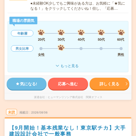
●未経験OK少しでもご興味がある方は、お気軽に「★気に
なる！」をクリックしてくださいね！但し、「応募…
職場の雰囲気
年齢層
20代
30代
40代
50代
60代
男女比率
女性
男性
もっと見る
気になる!
応募へ進む
詳しく見る
派遣会社
ヒューマンリソシア株式会社 関東オフィス
未読
掲載日
2026/08/06
【9月開始！基本残業なし！東京駅チカ】大手
建設設計会社で一般事務