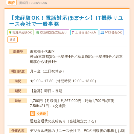
未読
掲載日
2026/08/06
【未経験OK！電話対応ほぼナシ】IT機器リユ
ース会社で一般事務
職種未経験OK
交通費別途支給あり
土日祝日が休み
WEB登録OK
派遣
東京都千代田区
勤務地
神田(東京都)駅から徒歩4分／秋葉原駅から徒歩8分／岩本
町駅から徒歩1分
月～金（土日祝休み）
曜日頻度
★9:00～17:30（休憩時間 12:00～13:00）
時間
【急募】即日～長期
期間
1,700円【月収例】約267,000円（時給1,700円×実働
時給
7.50h×21日）+交通費
交通費
通勤交通費の支給あり（当社規定による）
デジタル機器のリユース会社で、PCの回収後の事務をお願
仕事内容