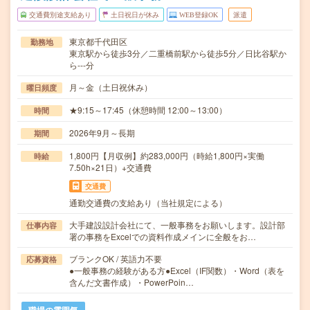
交通費別途支給あり
土日祝日が休み
WEB登録OK
派遣
東京都千代田区
勤務地
東京駅から徒歩3分／二重橋前駅から徒歩5分／日比谷駅か
ら---分
月～金（土日祝休み）
曜日頻度
★9:15～17:45（休憩時間 12:00～13:00）
時間
2026年9月～長期
期間
1,800円【月収例】約283,000円（時給1,800円×実働
時給
7.50h×21日）+交通費
交通費
通勤交通費の支給あり（当社規定による）
大手建設設計会社にて、一般事務をお願いします。設計部
仕事内容
署の事務をExcelでの資料作成メインに全般をお…
ブランクOK / 英語力不要
応募資格
●一般事務の経験がある方●Excel（IF関数）・Word（表を
含んだ文書作成）・PowerPoin…