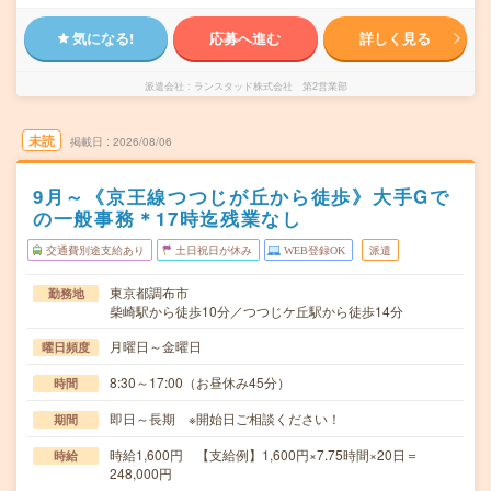
気になる!
応募へ進む
詳しく見る
派遣会社
ランスタッド株式会社 第2営業部
未読
掲載日
2026/08/06
9月～《京王線つつじが丘から徒歩》大手Gで
の一般事務＊17時迄残業なし
交通費別途支給あり
土日祝日が休み
WEB登録OK
派遣
東京都調布市
勤務地
柴崎駅から徒歩10分／つつじケ丘駅から徒歩14分
月曜日～金曜日
曜日頻度
8:30～17:00（お昼休み45分）
時間
即日～長期 ※開始日ご相談ください！
期間
時給1,600円 【支給例】1,600円×7.75時間×20日＝
時給
248,000円