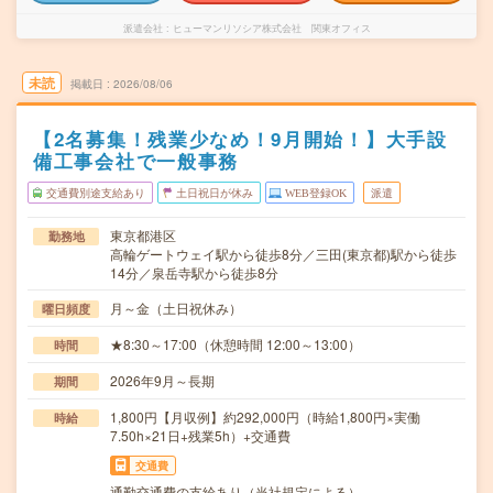
派遣会社
ヒューマンリソシア株式会社 関東オフィス
未読
掲載日
2026/08/06
【2名募集！残業少なめ！9月開始！】大手設
備工事会社で一般事務
交通費別途支給あり
土日祝日が休み
WEB登録OK
派遣
東京都港区
勤務地
高輪ゲートウェイ駅から徒歩8分／三田(東京都)駅から徒歩
14分／泉岳寺駅から徒歩8分
月～金（土日祝休み）
曜日頻度
★8:30～17:00（休憩時間 12:00～13:00）
時間
2026年9月～長期
期間
1,800円【月収例】約292,000円（時給1,800円×実働
時給
7.50h×21日+残業5h）+交通費
交通費
通勤交通費の支給あり（当社規定による）