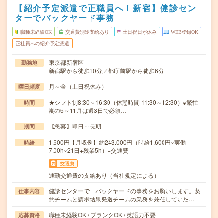
【紹介予定派遣で正職員へ！新宿】健診セン
ターでバックヤード事務
職種未経験OK
交通費別途支給あり
土日祝日が休み
WEB登録OK
正社員への紹介予定派遣
東京都新宿区
勤務地
新宿駅から徒歩10分／都庁前駅から徒歩6分
月～金（土日祝休み）
曜日頻度
★シフト制8:30～16:30（休憩時間 11:30～12:30）※繁忙
時間
期の6～11月は週3日で必須…
【急募】即日～長期
期間
1,600円【月収例】約243,000円（時給1,600円×実働
時給
7.00h×21日+残業5h）+交通費
交通費
通勤交通費の支給あり（当社規定による）
健診センターで、バックヤードの事務をお願いします。契
仕事内容
約チームと請求結果発送チームの業務を兼任していた…
職種未経験OK / ブランクOK / 英語力不要
応募資格