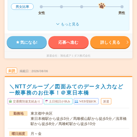
男女比率
女性
男性
もっと見る
気になる!
応募へ進む
詳しく見る
派遣会社
旭化成アミダス株式会社
未読
掲載日
2026/08/06
＼NTTグループ／図面みてのデータ入力など
一般事務のお仕事！＠東日本橋
交通費別途支給あり
土日祝日が休み
WEB登録OK
派遣
東京都中央区
勤務地
東日本橋駅から徒歩3分／馬喰横山駅から徒歩5分／浅草橋
駅から徒歩8分／馬喰町駅から徒歩10分
月～金
曜日頻度