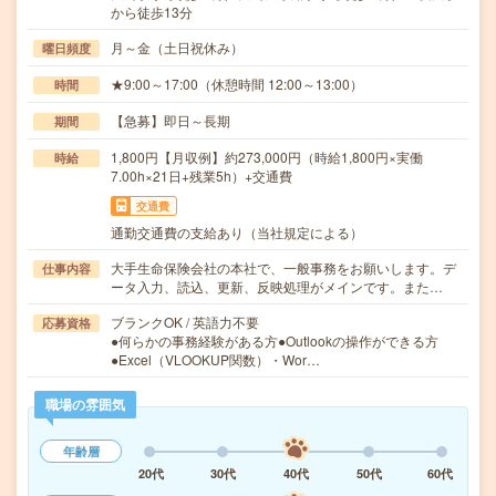
から徒歩13分
月～金（土日祝休み）
曜日頻度
★9:00～17:00（休憩時間 12:00～13:00）
時間
【急募】即日～長期
期間
1,800円【月収例】約273,000円（時給1,800円×実働
時給
7.00h×21日+残業5h）+交通費
交通費
通勤交通費の支給あり（当社規定による）
大手生命保険会社の本社で、一般事務をお願いします。デ
仕事内容
ータ入力、読込、更新、反映処理がメインです。また…
ブランクOK / 英語力不要
応募資格
●何らかの事務経験がある方●Outlookの操作ができる方
●Excel（VLOOKUP関数）・Wor…
職場の雰囲気
年齢層
20代
30代
40代
50代
60代