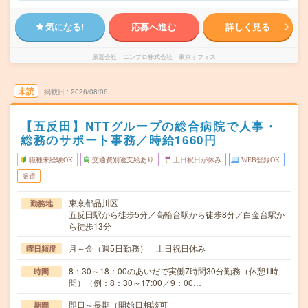
気になる!
応募へ進む
詳しく見る
派遣会社
エンプロ株式会社 東京オフィス
未読
掲載日
2026/08/06
【五反田】NTTグループの総合病院で人事・
総務のサポート事務／時給1660円
職種未経験OK
交通費別途支給あり
土日祝日が休み
WEB登録OK
派遣
東京都品川区
勤務地
五反田駅から徒歩5分／高輪台駅から徒歩8分／白金台駅か
ら徒歩13分
月～金（週5日勤務） 土日祝日休み
曜日頻度
8：30～18：00のあいだで実働7時間30分勤務（休憩1時
時間
間）（例：8：30～17:00／9：00…
即日～長期（開始日相談可
期間