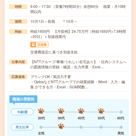
9:00～17:30 （実働7時間30分）休憩60分 残業：月10時
時間
間以内
10月1日～長期 ＊10月～
期間
時給1650円 【月収例】24.75万円（時給1650円×7.5時間
時給
×20日）＋別途残業代
交通費
交通費規定に基づき別途支給
【NTTグループ/事務/うれしい在宅あり】・社内システムへ
仕事内容
の図面情報の登録・確認・出力作業・Exce…
ブランクOK / 英語力不要
応募資格
・OptosなどNTTグループでの就業経験・Word：入力・編
集 ができる方・Excel：SUM関数…
職場の雰囲気
年齢層
20代
30代
40代
50代
60代
男女比率
女性
男性