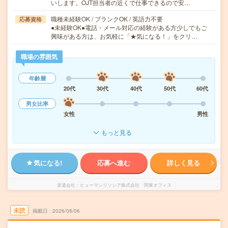
いします。OJT担当者の近くで仕事できるので安…
職種未経験OK / ブランクOK / 英語力不要
応募資格
●未経験OK●電話・メール対応の経験がある方少しでもご
興味がある方は、お気軽に「★気になる！」をクリ…
職場の雰囲気
年齢層
20代
30代
40代
50代
60代
男女比率
女性
男性
もっと見る
気になる!
応募へ進む
詳しく見る
派遣会社
ヒューマンリソシア株式会社 関東オフィス
未読
掲載日
2026/08/06