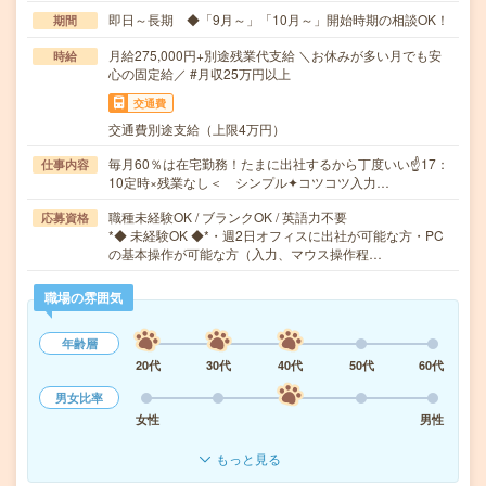
即日～長期 ◆「9月～」「10月～」開始時期の相談OK！
期間
月給275,000円+別途残業代支給 ＼お休みが多い月でも安
時給
心の固定給／ #月収25万円以上
交通費
交通費別途支給（上限4万円）
毎月60％は在宅勤務！たまに出社するから丁度いい☝17：
仕事内容
10定時×残業なし＜ シンプル✦コツコツ入力…
職種未経験OK / ブランクOK / 英語力不要
応募資格
*◆ 未経験OK ◆*・週2日オフィスに出社が可能な方・PC
の基本操作が可能な方（入力、マウス操作程…
職場の雰囲気
年齢層
20代
30代
40代
50代
60代
男女比率
女性
男性
もっと見る