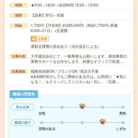
★9:00～18:00（休憩時間 12:00～13:00）
時間
【急募】即日～長期
期間
1,700円【月収例】約285,000円（時給1,700円×実働
時給
8.00h×21日）+交通費
交通費
通勤交通費の支給あり（当社規定による）
大手建設会社にて、一般事務をお願いします。新規事業の
仕事内容
業務サポートをお任せします。綺麗なオフィスで快適…
職種未経験OK / ブランクOK / 英語力不要
応募資格
●未経験OK少しでもご興味がある方は、お気軽に「★気に
なる！」をクリックしてくださいね！但し、「応募…
職場の雰囲気
男女比率
女性
男性
職場の様子
活気がある
しずか