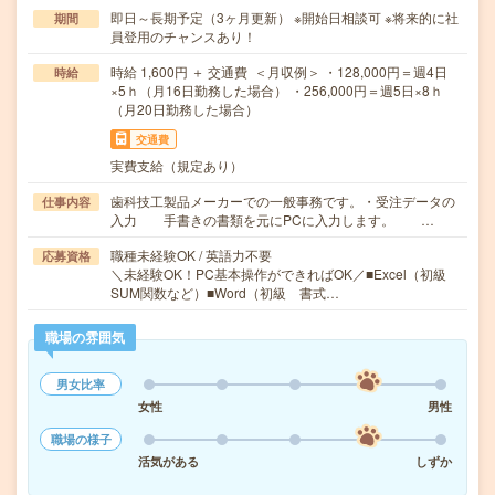
即日～長期予定（3ヶ月更新） ※開始日相談可 ※将来的に社
期間
員登用のチャンスあり！
時給 1,600円 ＋ 交通費 ＜月収例＞ ・128,000円＝週4日
時給
×5ｈ（月16日勤務した場合） ・256,000円＝週5日×8ｈ
（月20日勤務した場合）
交通費
実費支給（規定あり）
歯科技工製品メーカーでの一般事務です。・受注データの
仕事内容
入力 手書きの書類を元にPCに入力します。 …
職種未経験OK / 英語力不要
応募資格
＼未経験OK！PC基本操作ができればOK／■Excel（初級
SUM関数など）■Word（初級 書式…
職場の雰囲気
男女比率
女性
男性
職場の様子
活気がある
しずか