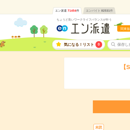
エン派遣
71454
件
エンバイト
82531
件
ちょうど良いワークライフバランスが叶う
関東版
気になる！リスト
0
保存し
【
未読