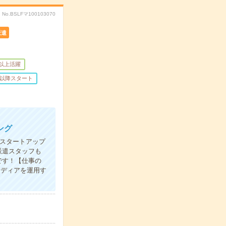
No.BSLFマ100103070
派遣
歳以上活躍
時以降スタート
ング
らスタートアップ
派遣スタッフも
です！【仕事の
メディアを運用す