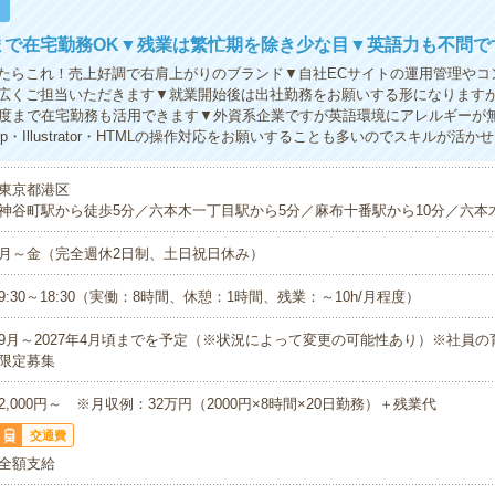
！
まで在宅勤務OK▼残業は繁忙期を除き少な目▼英語力も不問で
たらこれ！売上好調で右肩上がりのブランド▼自社ECサイトの運用管理やコ
広くご担当いただきます▼就業開始後は出社勤務をお願いする形になります
程度まで在宅勤務も活用できます▼外資系企業ですが英語環境にアレルギーが
hop・Illustrator・HTMLの操作対応をお願いすることも多いのでスキルが活か
東京都港区
神谷町駅から徒歩5分／六本木一丁目駅から5分／麻布十番駅から10分／六本
月～金（完全週休2日制、土日祝日休み）
9:30～18:30（実働：8時間、休憩：1時間、残業：～10h/月程度）
9月～2027年4月頃までを予定（※状況によって変更の可能性あり）※社員
限定募集
2,000円～ ※月収例：32万円（2000円×8時間×20日勤務）＋残業代
交通費
全額支給