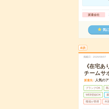
派遣会社
気
未読
掲載日
2026/08/07
《在宅あ
チームサ
人気のア
派遣先
ブランクOK
既
WEB登録OK
週
職場が禁煙
外