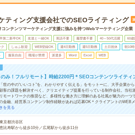
ーケティング支援会社でのSEOライティング
向けコンテンツマーケティング支援に強みを持つWebマーケティング企業
卒第二新卒OK
友達と一緒OK
英語不要
履歴書不要
40～50代活躍
60
ーク
しゅふ歓迎
WEB登録OK
週4日勤務
週5日勤務
土日祝休
朝10
ト
服装自由
職場が禁煙
派遣多
Word
Excel
WEB
！
のみ！フルリモート】時給2200円＊SEOコンテンツライティ
「世の中の“いいコト”を、わかりやすく伝える」をモットーに、大手企業か
顧客の課題を解決すべく、クリエイティブ提案を行っている制作会社。当社
リモートワークの推奨など、多様性な働き方に理解のある社風が魅力の一つ
の金融、経営系コンテンツ制作経験があれば応募OK＊クライアントのWEB
きを見る
東京都渋谷区
恵比寿駅から徒歩10分／広尾駅から徒歩11分