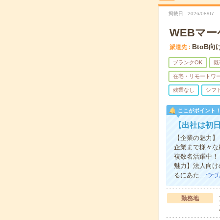
掲載日
2026/08/07
WEBマ
BtoB
派遣先
ブランクOK
既
在宅・リモートワ
残業なし
シフ
ここがポイント
【出社は初日
【企業の魅力】
企業まで様々な
複数名活躍中！
魅力】法人向け
るにあた…
つづ
勤務地