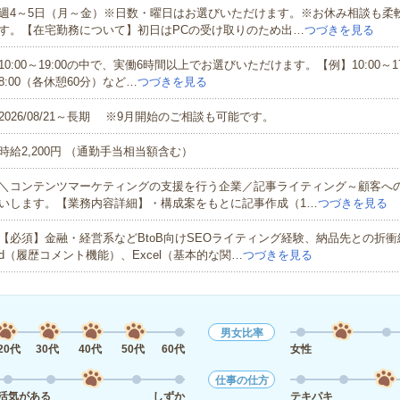
週4～5日（月～金）※日数・曜日はお選びいただけます。※お休み相談も柔
す。【在宅勤務について】初日はPCの受け取りのため出…
つづきを見る
10:00～19:00の中で、実働6時間以上でお選びいただけます。【例】10:00～17:0
8:00（各休憩60分）など…
つづきを見る
2026/08/21～長期 ※9月開始のご相談も可能です。
時給2,200円 （通勤手当相当額含む）
＼コンテンツマーケティングの支援を行う企業／記事ライティング～顧客へ
いします。【業務内容詳細】・構成案をもとに記事作成（1…
つづきを見る
【必須】金融・経営系などBtoB向けSEOライティング経験、納品先との折衝
d（履歴コメント機能）、Excel（基本的な関…
つづきを見る
男女比率
20代
30代
40代
50代
60代
女性
仕事の仕方
活気がある
しずか
テキパキ