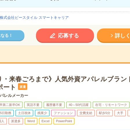
株式会社ビースタイル スマートキャリア
応募する
詳し
になる！
り・来春ごろまで》人気外資アパレルブラン
ポート
派遣
パレルメーカー
卒第二新卒OK
英語不要
履歴書不要
40～50代活躍
在宅・リモートワーク
5日勤務
土日祝休
残業少
ファッション
交費支給
駅歩5分
大手
国人
派遣多
Word
Excel
PowerPoint