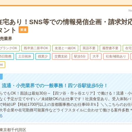
N
日在宅あり！SNS等での情報発信企画・請求対
タント
派遣
売業界
ブランクOK
既卒第二新卒OK
友達と一緒OK
英語不要
履歴書不要
在宅
5日勤務
土日祝休
残業少
交費支給
駅歩5分
大手
社食/補助あり
nt
！
円！流通・小売業界での一般事務！四ツ谷駅徒歩5分！
らでもOK！面談は最短30分～【四ツ谷・市ヶ谷エリア】で働ける！流通・
なく予定が立てやすい／未経験OKのお仕事です！社員食堂あり。受入体制バ
で時給UP【時給1700円以上の首都圏事務のお仕事69.8％】＼＼こちらのお
大手企業や在宅勤務可能案件などライフスタイルに合わせて働ける案件多数
る
東京都千代田区