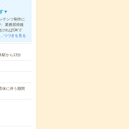
す▼
ンテンツ制作に
が、業務習得後
無ければOKで
せ…
つづきを見る
木駅から13分
の育休に伴う期間