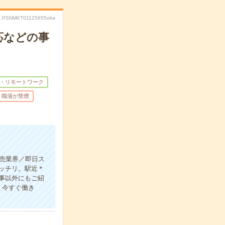
o.PSNMKT01125655oka
応などの事
・リモートワーク
職場が禁煙
小売業界／即日ス
ッチリ。駅近＊
仕事以外にもご紹
＊今すぐ働き