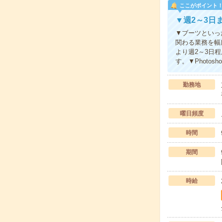
ここがポイント
▼週2～3日
▼ブーツといっ
関わる業務を幅
より週2～3日
す。▼Photos
勤務地
曜日頻度
時間
期間
時給