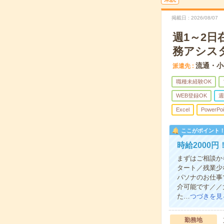
掲載日
2026/08/07
週1～2
務アシス
流通・小
派遣先
職種未経験OK
WEB登録OK
週
Excel
PowerPoi
ここがポイント
時給2000
まずはご相談か
タート／残業少
パソナのお仕事
介可能です／／
た…
つづきを見
勤務地