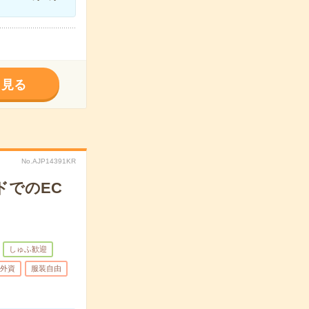
く見る
No.AJP14391KR
ドでのEC
しゅふ歓迎
外資
服装自由