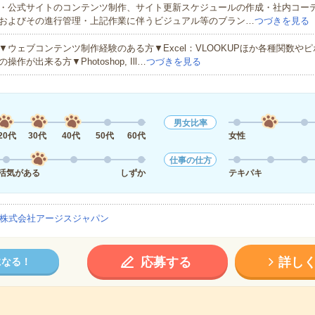
・公式サイトのコンテンツ制作、サイト更新スケジュールの作成・社内コー
およびその進行管理・上記作業に伴うビジュアル等のブラン…
つづきを見る
▼ウェブコンテンツ制作経験のある方▼Excel：VLOOKUPほか各種関数や
の操作が出来る方▼Photoshop, Ill…
つづきを見る
男女比率
20代
30代
40代
50代
60代
女性
仕事の仕方
活気がある
しずか
テキパキ
株式会社アージスジャパン
応募する
詳し
になる！