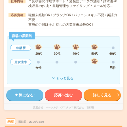
＊見積書の作成サポート＊受発注データの登録＊請求書や
仕事内容
検収書の作成＊書類管理やファイリング＊メール対応…
職種未経験OK / ブランクOK / パソコンスキル不要 / 英語力
応募資格
不要
事務のご経験をお持ちの方業界未経験OK！
職場の雰囲気
年齢層
20代
30代
40代
50代
60代
男女比率
女性
男性
もっと見る
気になる!
応募へ進む
詳しく見る
派遣会社
パーソルテンプスタッフ株式会社 首都圏
未読
掲載日
2026/08/06