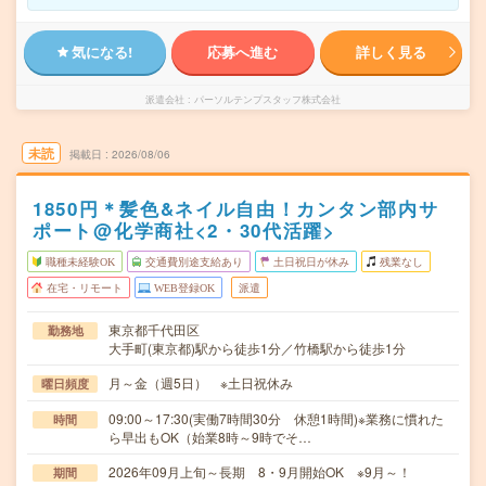
気になる!
応募へ進む
詳しく見る
派遣会社
パーソルテンプスタッフ株式会社
未読
掲載日
2026/08/06
1850円＊髪色&ネイル自由！カンタン部内サ
ポート@化学商社<2・30代活躍>
職種未経験OK
交通費別途支給あり
土日祝日が休み
残業なし
在宅・リモート
WEB登録OK
派遣
東京都千代田区
勤務地
大手町(東京都)駅から徒歩1分／竹橋駅から徒歩1分
月～金（週5日） ※土日祝休み
曜日頻度
09:00～17:30(実働7時間30分 休憩1時間)※業務に慣れた
時間
ら早出もOK（始業8時～9時でそ…
2026年09月上旬～長期 8・9月開始OK ※9月～！
期間