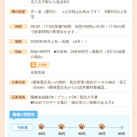
北八王子駅から徒歩8分
月～金（週5日） ※土日祝はお休みです！ #週3日以上在
曜日頻度
宅
09:00～17:00(実働7時間 休憩1時間)※16:30～17:30の間
時間
で終業時間の希望出せます…
2026年09月上旬～長期 ※9月～！
期間
時給1800円 ■月収例：268,800円＋残業代（月21日就業
時給
の場合）
交通費
全額支給
○開発委託先への契約・発注管理○契約データの抽出・加工
仕事内容
（Excel）○開発委託先からの請求書到着確認…
職種未経験OK / ブランクOK / 英語力不要
応募資格
■Excelでのデータ集計・抽出等のご経験のある方♪
職場の雰囲気
年齢層
20代
30代
40代
50代
60代