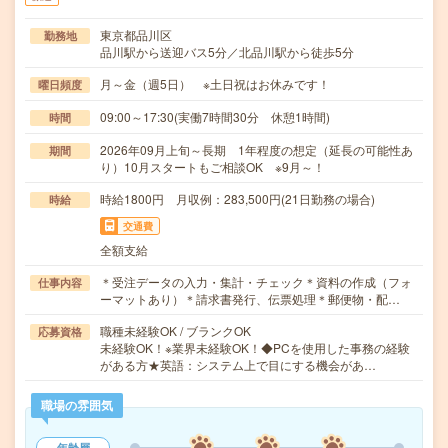
東京都品川区
勤務地
品川駅から送迎バス5分／北品川駅から徒歩5分
月～金（週5日） ※土日祝はお休みです！
曜日頻度
09:00～17:30(実働7時間30分 休憩1時間)
時間
2026年09月上旬～長期 1年程度の想定（延長の可能性あ
期間
り）10月スタートもご相談OK ※9月～！
時給1800円 月収例：283,500円(21日勤務の場合)
時給
交通費
全額支給
＊受注データの入力・集計・チェック＊資料の作成（フォ
仕事内容
ーマットあり）＊請求書発行、伝票処理＊郵便物・配…
職種未経験OK / ブランクOK
応募資格
未経験OK！※業界未経験OK！◆PCを使用した事務の経験
がある方★英語：システム上で目にする機会があ…
職場の雰囲気
年齢層