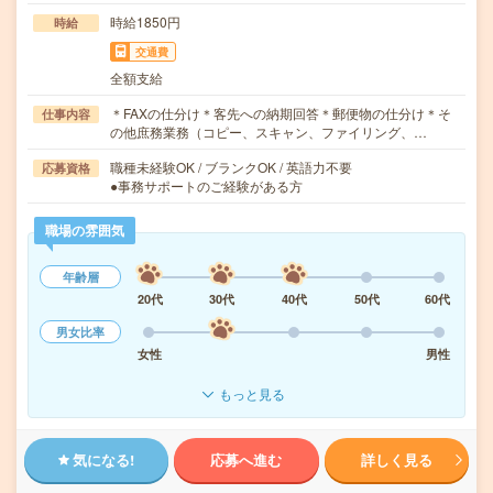
時給1850円
時給
交通費
全額支給
＊FAXの仕分け＊客先への納期回答＊郵便物の仕分け＊そ
仕事内容
の他庶務業務（コピー、スキャン、ファイリング、…
職種未経験OK / ブランクOK / 英語力不要
応募資格
●事務サポートのご経験がある方
職場の雰囲気
年齢層
20代
30代
40代
50代
60代
男女比率
女性
男性
もっと見る
気になる!
応募へ進む
詳しく見る