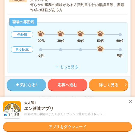
何らかの事務の経験がある方契約書や社内稟議書等、書類
作成の経験がある方
職場の雰囲気
年齢層
20代
30代
40代
50代
60代
男女比率
女性
男性
もっと見る
気になる!
応募へ進む
詳しく見る
派遣会社
パーソルテンプスタッフ株式会社
大人気！
エン派遣アプリ
未読
掲載日
2026/08/06
派遣のお仕事情報がたくさん！プッシュ通知で受け取ろう！
アプリをダウンロード
1750円＊＼いまどきIT企業で働こう／法人対
応経験あればOK！いろいろ事務