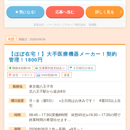
気になる!
応募へ進む
詳しく見る
派遣会社
パーソルテンプスタッフ株式会社 首都圏
未読
掲載日
2026/08/06
【ほぼ在宅！】大手医療機器メーカー！契約
管理！1800円
職種未経験OK
交通費別途支給あり
土日祝日が休み
在宅・リモート
WEB登録OK
派遣
東京都八王子市
勤務地
北八王子駅から徒歩8分
月～金（週5日） ※土日祝はお休みです！ #週3日以上在
曜日頻度
宅
08:45～17:30(実働8時間 休憩45分)※16:30～17:30の間で
時間
終業時間の希望出せます…
2026年09月上旬～長期 ※9月～！
期間