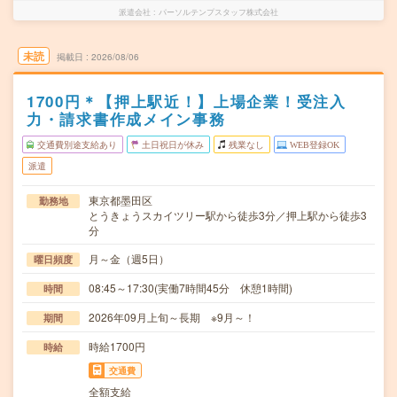
派遣会社
パーソルテンプスタッフ株式会社
未読
掲載日
2026/08/06
1700円＊【押上駅近！】上場企業！受注入
力・請求書作成メイン事務
交通費別途支給あり
土日祝日が休み
残業なし
WEB登録OK
派遣
東京都墨田区
勤務地
とうきょうスカイツリー駅から徒歩3分／押上駅から徒歩3
分
月～金（週5日）
曜日頻度
08:45～17:30(実働7時間45分 休憩1時間)
時間
2026年09月上旬～長期 ※9月～！
期間
時給1700円
時給
交通費
全額支給