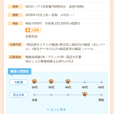
08:30～17:15(実働7時間45分 休憩1時間)
時間
2026年10月上旬～長期 ※10月～！
期間
時給1500円 月収例 232,500円+残業代
時給
交通費
全額支給
○部品発注リストの確認○発注先に納品日の確認（主にメー
仕事内容
ル）○発注データの入力○納品状況の確認（メール…
職種未経験OK / ブランクOK / 英語力不要
応募資格
何かしらの事務経験をお持ちの方♪
職場の雰囲気
年齢層
20代
30代
40代
50代
60代
男女比率
女性
男性
もっと見る