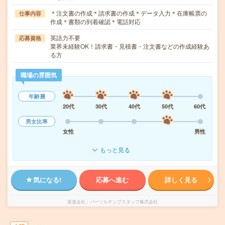
＊注文書の作成＊請求書の作成＊データ入力＊在庫帳票の
仕事内容
作成＊書類の到着確認＊電話対応
英語力不要
応募資格
業界未経験OK！請求書・見積書・注文書などの作成経験あ
る方
職場の雰囲気
年齢層
20代
30代
40代
50代
60代
男女比率
女性
男性
もっと見る
気になる!
応募へ進む
詳しく見る
派遣会社
パーソルテンプスタッフ株式会社