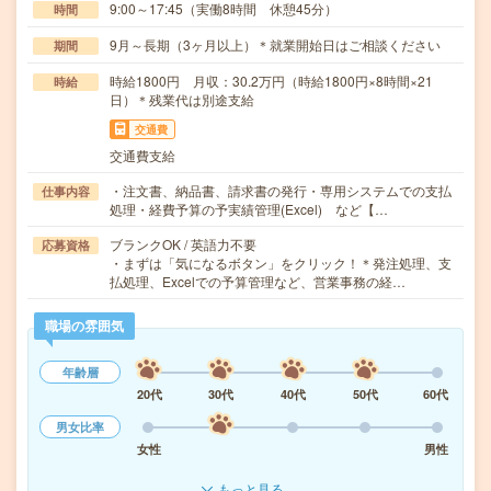
9:00～17:45（実働8時間 休憩45分）
時間
9月～長期（3ヶ月以上）＊就業開始日はご相談ください
期間
時給1800円 月収：30.2万円（時給1800円×8時間×21
時給
日）＊残業代は別途支給
交通費
交通費支給
・注文書、納品書、請求書の発行・専用システムでの支払
仕事内容
処理・経費予算の予実績管理(Excel) など【…
ブランクOK / 英語力不要
応募資格
・まずは「気になるボタン」をクリック！＊発注処理、支
払処理、Excelでの予算管理など、営業事務の経…
職場の雰囲気
年齢層
20代
30代
40代
50代
60代
男女比率
女性
男性
もっと見る