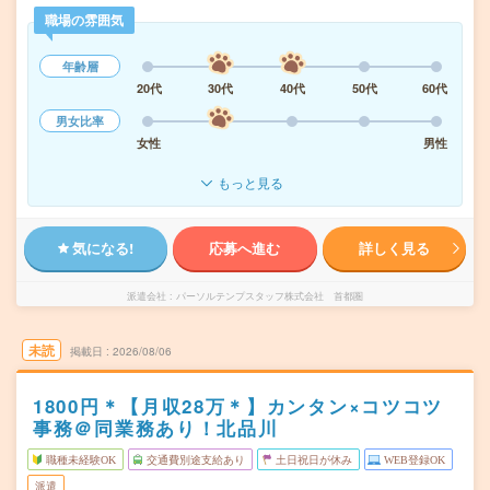
職場の雰囲気
年齢層
20代
30代
40代
50代
60代
男女比率
女性
男性
もっと見る
気になる!
応募へ進む
詳しく見る
派遣会社
パーソルテンプスタッフ株式会社 首都圏
未読
掲載日
2026/08/06
1800円＊【月収28万＊】カンタン×コツコツ
事務＠同業務あり！北品川
職種未経験OK
交通費別途支給あり
土日祝日が休み
WEB登録OK
派遣