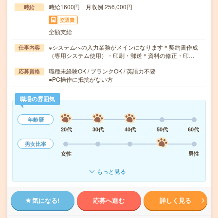
時給1600円 月収例 256,000円
時給
交通費
全額支給
※システムへの入力業務がメインになります＊契約書作成
仕事内容
（専用システム使用）・印刷・郵送＊資料の修正・印…
職種未経験OK / ブランクOK / 英語力不要
応募資格
●PC操作に抵抗がない方
職場の雰囲気
年齢層
20代
30代
40代
50代
60代
男女比率
女性
男性
もっと見る
気になる!
応募へ進む
詳しく見る