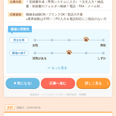
＊見積書作成（専用システムに入力）＊注文入力＊納品
仕事内容
書・依頼書のフォルダへ格納＊電話・FAX・メール対…
職種未経験OK / ブランクOK / 英語力不要
応募資格
※業界経験は不問！◇PC入力＆電話対応にご抵抗のない方
職場の雰囲気
男女比率
女性
男性
職場の様子
活気がある
しずか
もっと見る
気になる!
応募へ進む
詳しく見る
派遣会社
パーソルテンプスタッフ株式会社 首都圏
未読
掲載日
2026/08/06