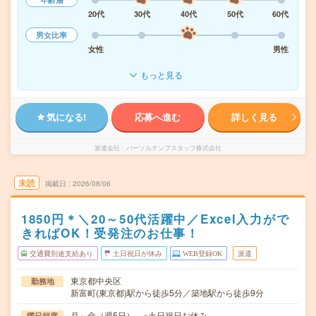
20代
30代
40代
50代
60代
男女比率
女性
男性
もっと見る
気になる!
応募へ進む
詳しく見る
派遣会社
パーソルテンプスタッフ株式会社
未読
掲載日
2026/08/06
1850円＊＼20～50代活躍中／Excel入力がで
きればOK！受発注のお仕事！
交通費別途支給あり
土日祝日が休み
WEB登録OK
派遣
東京都中央区
勤務地
新富町(東京都)駅から徒歩5分／築地駅から徒歩9分
月～金（週5日） ※土日祝日お休み
曜日頻度