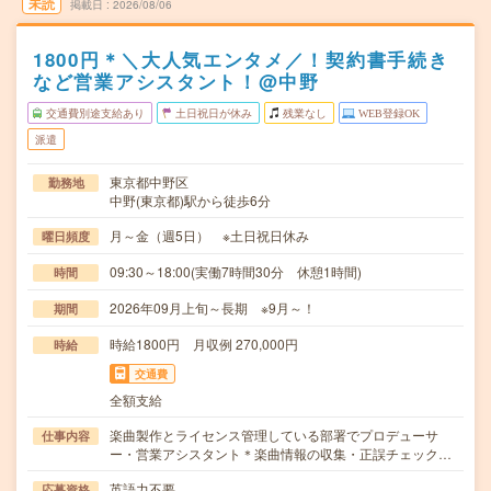
未読
掲載日
2026/08/06
1800円＊＼大人気エンタメ／！契約書手続き
など営業アシスタント！@中野
交通費別途支給あり
土日祝日が休み
残業なし
WEB登録OK
派遣
東京都中野区
勤務地
中野(東京都)駅から徒歩6分
月～金（週5日） ※土日祝日休み
曜日頻度
09:30～18:00(実働7時間30分 休憩1時間)
時間
2026年09月上旬～長期 ※9月～！
期間
時給1800円 月収例 270,000円
時給
交通費
全額支給
楽曲製作とライセンス管理している部署でプロデューサ
仕事内容
ー・営業アシスタント＊楽曲情報の収集・正誤チェック…
英語力不要
応募資格