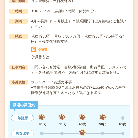
月～金勤務（土日祝休み）
曜日頻度
9:00～17:30（実働7.5時間 休憩60分）
時間
9月～長期（3ヶ月以上）＊就業開始日はお気軽にご相談く
期間
ださい
時給1950円 月収：30.7万円（時給1950円×7.5時間×21
時給
日）＊残業代別途支給
交通費
交通費支給
・問い合わせ対応・書類対応業務・出荷手配・システムで
仕事内容
データ登録/申請対応・製品不具合に対する対応業務…
ブランクOK / 英語力不要
応募資格
●営業事務経験を3年以上お持ちの方●ExcelやWordの基本
操作が可能な方＊迷ったら「気になるボタ…
職場の雰囲気
年齢層
20代
30代
40代
50代
60代
男女比率