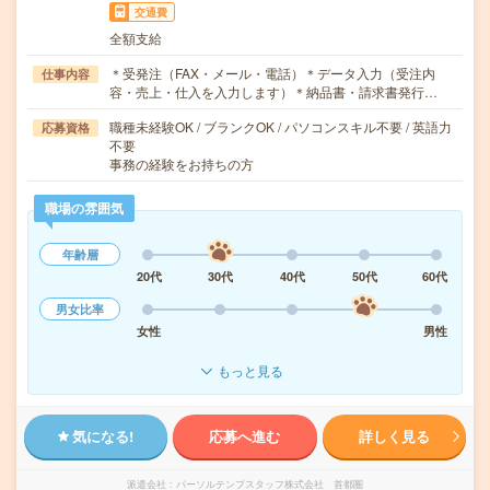
交通費
全額支給
＊受発注（FAX・メール・電話）＊データ入力（受注内
仕事内容
容・売上・仕入を入力します）＊納品書・請求書発行…
職種未経験OK / ブランクOK / パソコンスキル不要 / 英語力
応募資格
不要
事務の経験をお持ちの方
職場の雰囲気
年齢層
20代
30代
40代
50代
60代
男女比率
女性
男性
もっと見る
気になる!
応募へ進む
詳しく見る
派遣会社
パーソルテンプスタッフ株式会社 首都圏