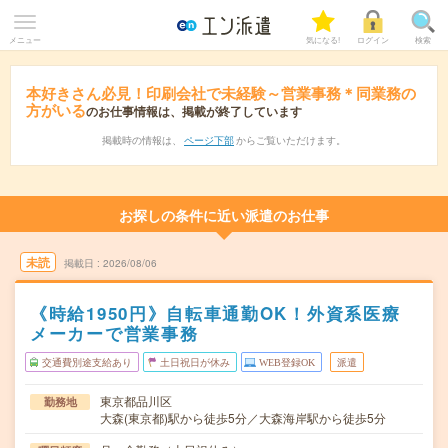
メニュー
気になる!
ログイン
検索
本好きさん必見！印刷会社で未経験～営業事務＊同業務の
方がいる
のお仕事情報は、掲載が終了しています
掲載時の情報は、
ページ下部
からご覧いただけます。
お探しの条件に近い派遣のお仕事
未読
掲載日
2026/08/06
《時給1950円》自転車通勤OK！外資系医療
メーカーで営業事務
交通費別途支給あり
土日祝日が休み
WEB登録OK
派遣
東京都品川区
勤務地
大森(東京都)駅から徒歩5分／大森海岸駅から徒歩5分