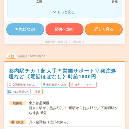
女性
男性
もっと見る
気になる!
応募へ進む
詳しく見る
派遣会社
日総ブレイン株式会社
未読
掲載日
2026/08/06
都内駅チカ！超大手＊営業サポート▽発注処
理など《電話ほぼなし》時給1800円
交通費別途支給あり
土日祝日が休み
在宅・リモート
WEB登録OK
派遣
東京都品川区
勤務地
西大井駅から徒歩5分／中延駅から徒歩15分／下神明駅か
ら徒歩15分
月～金勤務（土日祝休み）
曜日頻度