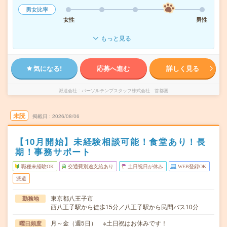
男女比率
女性
男性
もっと見る
気になる!
応募へ進む
詳しく見る
派遣会社
パーソルテンプスタッフ株式会社 首都圏
未読
掲載日
2026/08/06
【10月開始】未経験相談可能！食堂あり！長
期！事務サポート
職種未経験OK
交通費別途支給あり
土日祝日が休み
WEB登録OK
派遣
東京都八王子市
勤務地
西八王子駅から徒歩15分／八王子駅から民間バス10分
月～金（週5日） ※土日祝はお休みです！
曜日頻度