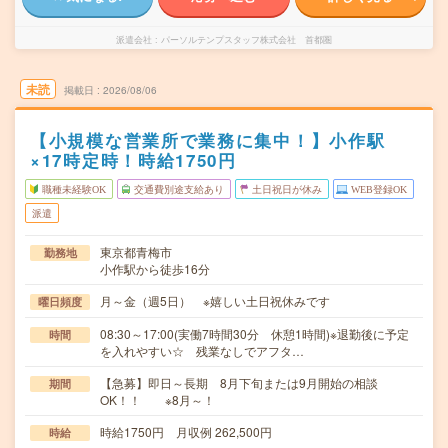
派遣会社
パーソルテンプスタッフ株式会社 首都圏
未読
掲載日
2026/08/06
【小規模な営業所で業務に集中！】小作駅
×17時定時！時給1750円
職種未経験OK
交通費別途支給あり
土日祝日が休み
WEB登録OK
派遣
東京都青梅市
勤務地
小作駅から徒歩16分
月～金（週5日） ※嬉しい土日祝休みです
曜日頻度
08:30～17:00(実働7時間30分 休憩1時間)※退勤後に予定
時間
を入れやすい☆ 残業なしでアフタ…
【急募】即日～長期 8月下旬または9月開始の相談
期間
OK！！ ※8月～！
時給1750円 月収例 262,500円
時給