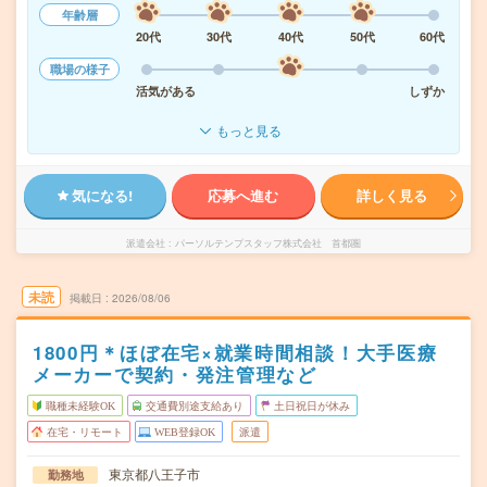
年齢層
20代
30代
40代
50代
60代
職場の様子
活気がある
しずか
もっと見る
気になる!
応募へ進む
詳しく見る
派遣会社
パーソルテンプスタッフ株式会社 首都圏
未読
掲載日
2026/08/06
1800円＊ほぼ在宅×就業時間相談！大手医療
メーカーで契約・発注管理など
職種未経験OK
交通費別途支給あり
土日祝日が休み
在宅・リモート
WEB登録OK
派遣
東京都八王子市
勤務地