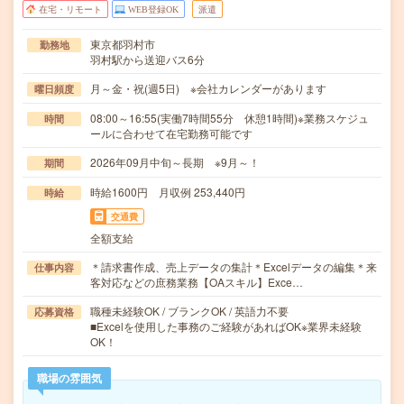
在宅・リモート
WEB登録OK
派遣
東京都羽村市
勤務地
羽村駅から送迎バス6分
月～金・祝(週5日) ※会社カレンダーがあります
曜日頻度
08:00～16:55(実働7時間55分 休憩1時間)※業務スケジュ
時間
ールに合わせて在宅勤務可能です
2026年09月中旬～長期 ※9月～！
期間
時給1600円 月収例 253,440円
時給
交通費
全額支給
＊請求書作成、売上データの集計＊Excelデータの編集＊来
仕事内容
客対応などの庶務業務【OAスキル】Exce…
職種未経験OK / ブランクOK / 英語力不要
応募資格
■Excelを使用した事務のご経験があればOK※業界未経験
OK！
職場の雰囲気