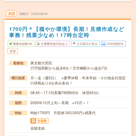
未読
掲載日
2026/08/06
1700円＊【穏やか環境】長期！見積作成など
事務！残業少なめ！17時台定時
職種未経験OK
交通費別途支給あり
土日祝日が休み
WEB登録OK
派遣
東京都大田区
勤務地
穴守稲荷駅から徒歩8分／天空橋駅から徒歩7分
月～金（週5日） ※夏季休暇・年末年始・その他会社指定
曜日頻度
の休暇あり♪お休み多め！
08:45～17:15(実働7時間45分 休憩45分)
時間
2026年10月上旬～長期 ※10月～！
期間
時給1700円 月収例 263,500円+残業代
時給
交通費
全額支給