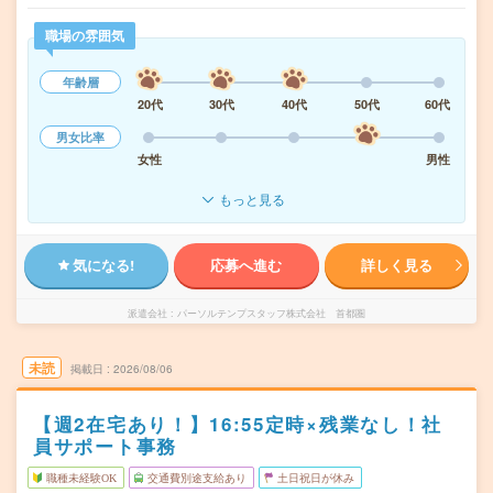
職場の雰囲気
年齢層
20代
30代
40代
50代
60代
男女比率
女性
男性
もっと見る
気になる!
応募へ進む
詳しく見る
派遣会社
パーソルテンプスタッフ株式会社 首都圏
未読
掲載日
2026/08/06
【週2在宅あり！】16:55定時×残業なし！社
員サポート事務
職種未経験OK
交通費別途支給あり
土日祝日が休み