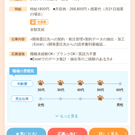
時給1800円 ■月収例：268,800円＋残業代（月21日就業
時給
の場合）
交通費
全額支給
○開発委託先への契約・発注管理○契約データの抽出・加工
仕事内容
（Excel）○開発委託先からの請求書到着確認…
職種未経験OK / ブランクOK / 英語力不要
応募資格
■Excelでのデータ集計・抽出等のご経験のある方♪
職場の雰囲気
年齢層
20代
30代
40代
50代
60代
男女比率
女性
男性
もっと見る
気になる!
応募へ進む
詳しく見る