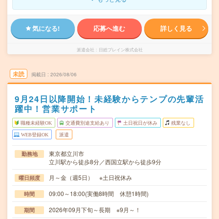
気になる!
応募へ進む
詳しく見る
派遣会社
日総ブレイン株式会社
未読
掲載日
2026/08/06
9月24日以降開始！未経験からテンプの先輩活
躍中！営業サポート
職種未経験OK
交通費別途支給あり
土日祝日が休み
残業なし
WEB登録OK
派遣
東京都立川市
勤務地
立川駅から徒歩8分／西国立駅から徒歩9分
月～金（週5日） ※土日祝休み
曜日頻度
09:00～18:00(実働8時間 休憩1時間)
時間
2026年09月下旬～長期 ※9月～！
期間