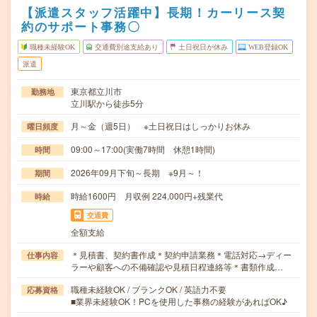
【派遣スタッフ活躍中】長期！カーリース契
約のサポート事務〇
職種未経験OK
交通費別途支給あり
土日祝日が休み
WEB登録OK
派遣
東京都立川市
勤務地
立川駅から徒歩5分
月～金（週5日） ※土日祝日はしっかりお休み
曜日頻度
09:00～17:00(実働7時間 休憩1時間)
時間
2026年09月下旬～長期 ※9月～！
期間
時給1600円 月収例 224,000円+残業代
時給
交通費
全額支給
＊見積書、契約書作成＊契約申請業務＊電話対応→ディー
仕事内容
ラーや顧客への不備確認や見積日程連絡等＊書類作成…
職種未経験OK / ブランクOK / 英語力不要
応募資格
■業界未経験OK！PCを使用した事務の経験があればOK♪