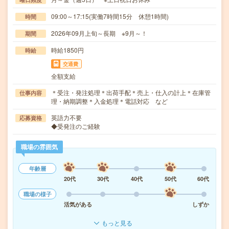
09:00～17:15(実働7時間15分 休憩1時間)
時間
2026年09月上旬～長期 ※9月～！
期間
時給1850円
時給
交通費
全額支給
＊受注・発注処理＊出荷手配＊売上・仕入の計上＊在庫管
仕事内容
理・納期調整＊入金処理＊電話対応 など
英語力不要
応募資格
◆受発注のご経験
職場の雰囲気
年齢層
20代
30代
40代
50代
60代
職場の様子
活気がある
しずか
もっと見る