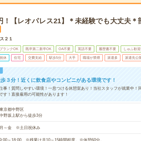
0円！【レオパレス21】＊未経験でも大丈夫＊
ス２１
ブランクOK
既卒第二新卒OK
OA不要
英語不要
履歴書不要
しゅふ歓迎
祝休
住宅
交費支給
駅歩5分
大手
職場が禁煙
派遣多
派遣先公
！
徒歩３分！近くに飲食店やコンビニがある環境です！
仕事！質問しやすい環境！一息つける休憩室あり！当社スタッフが就業中！
です！直接雇用の可能性があります！
東京都中野区
中野坂上駅から徒歩3分
月～金 ※土日祝休み
9:00～18:00 ※残業は月10～15時間程度。※休憩60分。