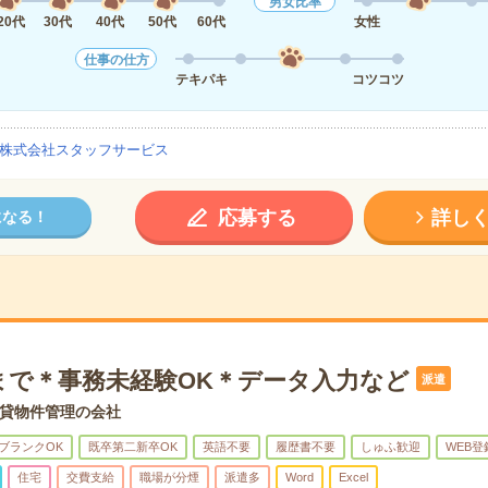
男女比率
20代
30代
40代
50代
60代
女性
仕事の仕方
テキパキ
コツコツ
株式会社スタッフサービス
応募する
詳し
になる！
まで＊事務未経験OK＊データ入力など
派遣
貸物件管理の会社
ブランクOK
既卒第二新卒OK
英語不要
履歴書不要
しゅふ歓迎
WEB登
住宅
交費支給
職場が分煙
派遣多
Word
Excel