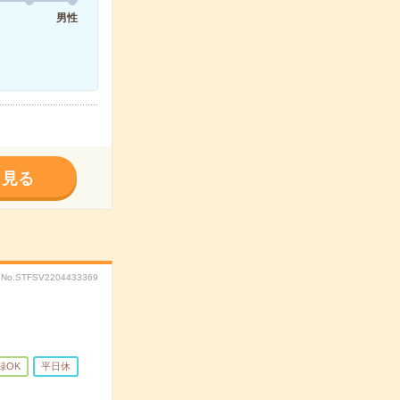
男性
く見る
No.STFSV2204433369
録OK
平日休