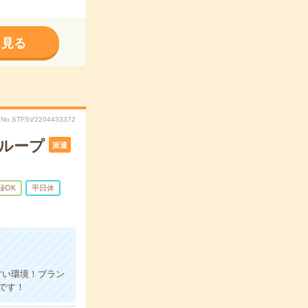
く見る
No.STFSV2204433372
グループ
派遣
録OK
平日休
すい環境！ブラン
です！