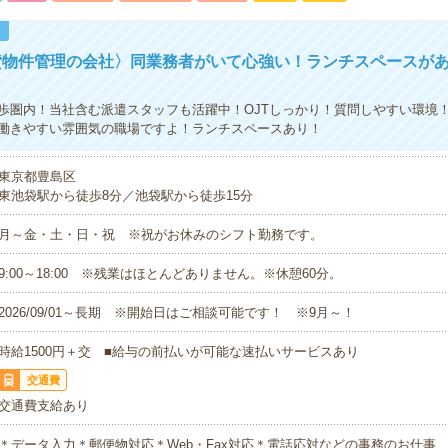
！
貸物件管理の会社〉同業務者がいて心強い！ランチスペースが
歩圏内！当社含む派遣スタッフも活躍中！OJTしっかり！質問しやすい環境
働きやすい雰囲気の職場ですよ！ランチスペースあり！
東京都豊島区
東池袋駅から徒歩8分／池袋駅から徒歩15分
月～金・土・日・祝 ※祝がお休みのシフト勤務です。
9:00～18:00 ※残業はほとんどありません。※休憩60分。
2026/09/01～長期 ※開始日はご相談可能です！ ※9月～！
時給1500円＋交 ■給与の前払いが可能な速払いサービスあり
交通費
交通費支給あり
＊データ入力＊郵便物対応＊Web・Fax対応＊電話応対などの事務のお仕事