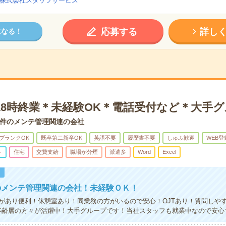
株式会社スタッフサービス
応募する
詳し
になる！
18時終業＊未経験OK＊電話受付など＊大手
件のメンテ管理関連の会社
ブランクOK
既卒第二新卒OK
英語不要
履歴書不要
しゅふ歓迎
WEB登
ト
住宅
交費支給
職場が分煙
派遣多
Word
Excel
！
のメンテ管理関連の会社！未経験ＯＫ！
があり便利！休憩室あり！同業務の方がいるので安心！OJTあり！質問しや
年齢層の方々が活躍中！大手グループです！当社スタッフも就業中なので安心