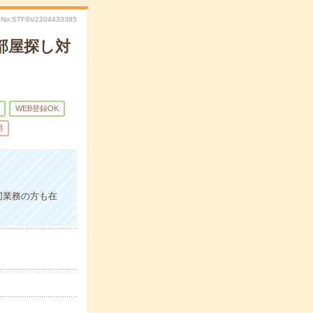
No.STFSV2204433395
部屋探し対
WEB登録OK
開
同業務の方も在