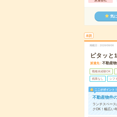
派遣会社
気
未読
掲載日
2026/08/06
ピタッと
不動産物
派遣先
職種未経験OK
残業なし
シフ
ここがポイント
不動産物件
ランチスペース
クOK！幅広い