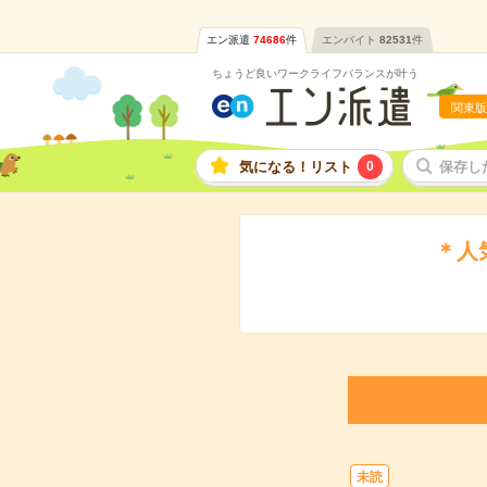
エン派遣
74686
件
エンバイト
82531
件
ちょうど良いワークライフバランスが叶う
関東版
気になる！リスト
0
保存し
＊人
未読