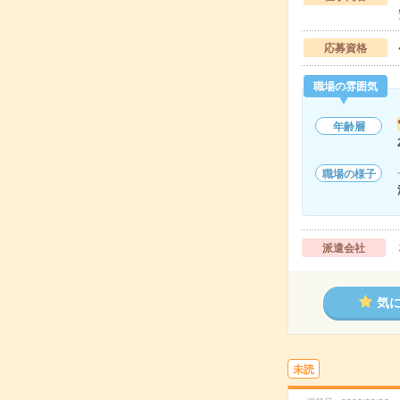
応募資格
職場の雰囲気
年齢層
職場の様子
派遣会社
気
未読