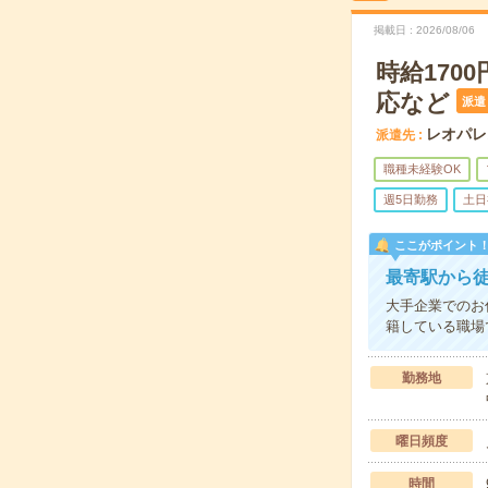
掲載日
2026/08/06
時給170
応など
派遣
レオパレ
派遣先
職種未経験OK
週5日勤務
土日
ここがポイント
最寄駅から
大手企業でのお
籍している職場
勤務地
曜日頻度
時間