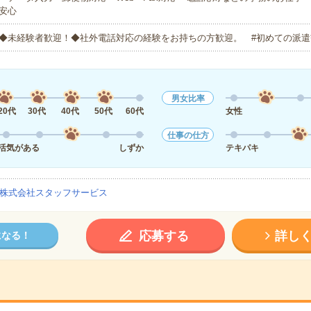
安心
◆未経験者歓迎！◆社外電話対応の経験をお持ちの方歓迎。 #初めての派遣
男女比率
20代
30代
40代
50代
60代
女性
仕事の仕方
活気がある
しずか
テキパキ
株式会社スタッフサービス
応募する
詳し
になる！