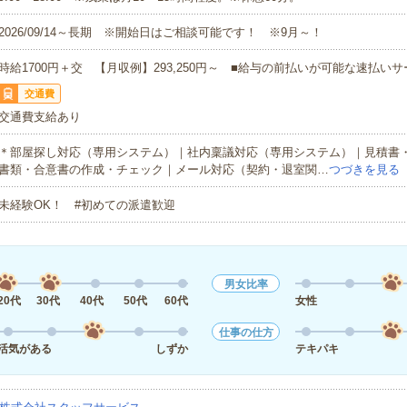
2026/09/14～長期 ※開始日はご相談可能です！ ※9月～！
時給1700円＋交 【月収例】293,250円～ ■給与の前払いが可能な速払い
交通費
交通費支給あり
＊部屋探し対応（専用システム）｜社内稟議対応（専用システム）｜見積書
書類・合意書の作成・チェック｜メール対応（契約・退室関…
つづきを見る
未経験OK！ #初めての派遣歓迎
男女比率
20代
30代
40代
50代
60代
女性
仕事の仕方
活気がある
しずか
テキパキ