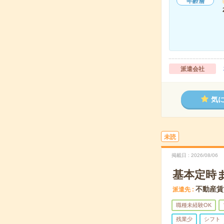
年齢層
派遣会社
気
未読
掲載日
2026/08/06
基本定時
不動産賃
派遣先
職種未経験OK
残業少
シフト