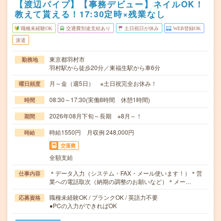
【渡辺パイプ】【事務デビュー】ネイルOK！
教えて貰える！17:30定時×残業なし
職種未経験OK
交通費別途支給あり
土日祝日が休み
WEB登録OK
派遣
東京都羽村市
勤務地
羽村駅から徒歩20分／東福生駅から車6分
月～金（週5日） ※土日祝完全お休み！
曜日頻度
08:30～17:30(実働8時間 休憩1時間)
時間
2026年08月下旬～長期 ※8月～！
期間
時給1550円 月収例 248,000円
時給
交通費
全額支給
＊データ入力（システム・FAX・メール使います！）＊営
仕事内容
業への電話取次（納期の調整のお願いなど）＊メー…
職種未経験OK / ブランクOK / 英語力不要
応募資格
●PCの入力ができればOK