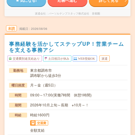
気になる!
応募へ進む
詳しく見る
派遣会社
パーソルテンプスタッフ株式会社 首都圏
未読
掲載日
2026/08/06
事務経験を活かしてステップUP！営業チーム
を支える事務アシ
交通費別途支給あり
土日祝日が休み
WEB登録OK
派遣
東京都調布市
勤務地
調布駅から徒歩3分
月～金（週5日）
曜日頻度
09:00～17:00(実働7時間 休憩1時間)
時間
2026年10月上旬～長期 ※10月～！
期間
時給1600円
時給
交通費
全額支給