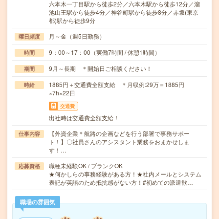
六本木一丁目駅から徒歩2分／六本木駅から徒歩12分／溜
池山王駅から徒歩4分／神谷町駅から徒歩8分／赤坂(東京
都)駅から徒歩9分
月～金（週5日勤務）
曜日頻度
9：00～17：00（実働7時間 / 休憩1時間）
時間
9月～長期 ＊開始日ご相談ください！
期間
1885円＋交通費全額支給 ＊月収例:29万＝1885円
時給
×7h×22日
交通費
出社時は交通費全額支給！
【外資企業＊航路の企画などを行う部署で事務サポー
仕事内容
ト！】〇社員さんのアシスタント業務をおまかせしま
す！…
職種未経験OK / ブランクOK
応募資格
★何かしらの事務経験がある方！★社内メールとシステム
表記が英語のため抵抗感がない方！#初めての派遣歓…
職場の雰囲気