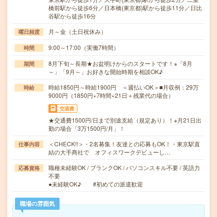
橋前駅から徒歩6分／日本橋(東京都)駅から徒歩11分／日比
谷駅から徒歩16分
月～金（土日祝休み）
曜日頻度
9:00～17:00（実働7時間）
時間
8月下旬～長期★お盆明けからのスタートです！※「8月
期間
～」「9月～」お好きな開始時期を相談OK♪
時給1850円～時給1900円 ＜週払いOK＞■月収例：29万
時給
9000円（1850円×7時間×21日＋残業代の場合）
交通費
★交通費1500円/日まで別途支給（規定あり）！※月21日出
勤の場合「3万1500円/月」！
＜CHECK!!＞・2名募集！友達との応募もOK！・東京駅直
仕事内容
結の大手商社で オフィスワークデビューし…
職種未経験OK / ブランクOK / パソコンスキル不要 / 英語力
応募資格
不要
●未経験OK♪ #初めての派遣歓迎
職場の雰囲気