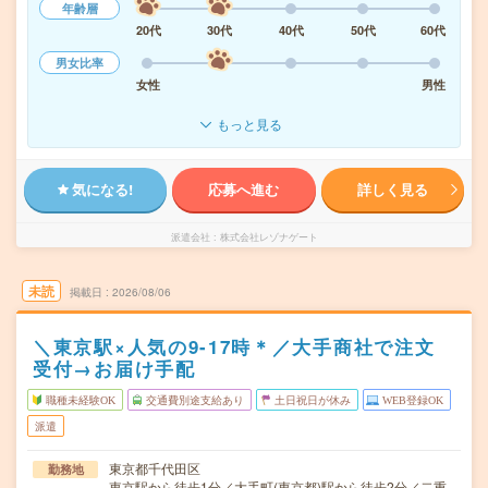
年齢層
20代
30代
40代
50代
60代
男女比率
女性
男性
もっと見る
気になる!
応募へ進む
詳しく見る
派遣会社
株式会社レゾナゲート
未読
掲載日
2026/08/06
＼東京駅×人気の9-17時＊／大手商社で注文
受付→お届け手配
職種未経験OK
交通費別途支給あり
土日祝日が休み
WEB登録OK
派遣
東京都千代田区
勤務地
東京駅から徒歩1分／大手町(東京都)駅から徒歩2分／二重