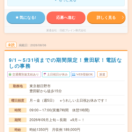
気になる!
応募へ進む
詳しく見る
派遣会社
日総ブレイン株式会社
未読
掲載日
2026/08/06
9/1～5/31頃までの期間限定！豊田駅！電話な
しの事務
交通費別途支給あり
土日祝日が休み
WEB登録OK
派遣
東京都日野市
勤務地
豊田駅から徒歩15分
月～金（週5日） ※うれしい土日祝お休みです！
曜日頻度
09:00～17:00(実働7時間 休憩1時間)
時間
2026年09月上旬～長期 ※9月～！
期間
時給1350円 月収例 189,000円
時給