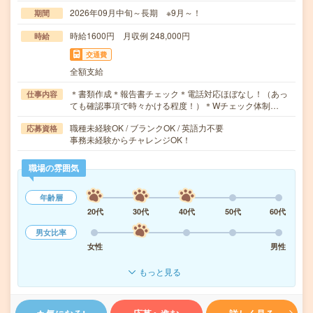
2026年09月中旬～長期 ※9月～！
期間
時給1600円 月収例 248,000円
時給
交通費
全額支給
＊書類作成＊報告書チェック＊電話対応ほぼなし！（あっ
仕事内容
ても確認事項で時々かける程度！）＊Wチェック体制…
職種未経験OK / ブランクOK / 英語力不要
応募資格
事務未経験からチャレンジOK！
職場の雰囲気
年齢層
20代
30代
40代
50代
60代
男女比率
女性
男性
もっと見る