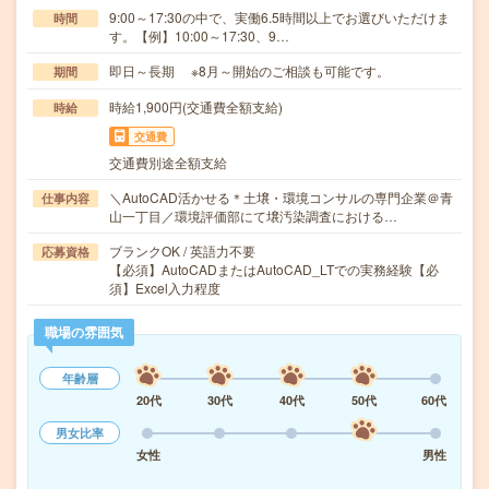
9:00～17:30の中で、実働6.5時間以上でお選びいただけま
時間
す。【例】10:00～17:30、9…
即日～長期 ※8月～開始のご相談も可能です。
期間
時給1,900円(交通費全額支給)
時給
交通費
交通費別途全額支給
＼AutoCAD活かせる＊土壌・環境コンサルの専門企業＠青
仕事内容
山一丁目／環境評価部にて壌汚染調査における…
ブランクOK / 英語力不要
応募資格
【必須】AutoCADまたはAutoCAD_LTでの実務経験【必
須】Excel入力程度
職場の雰囲気
年齢層
20代
30代
40代
50代
60代
男女比率
女性
男性