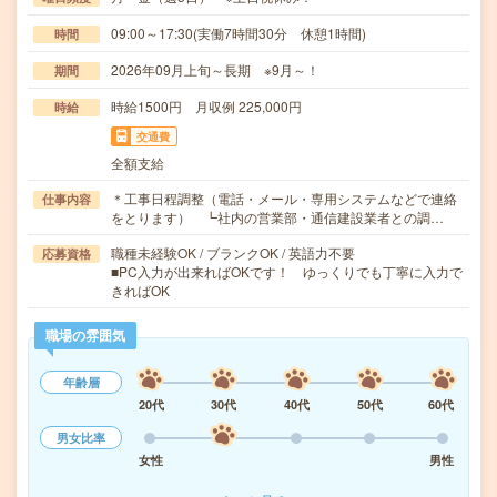
09:00～17:30(実働7時間30分 休憩1時間)
時間
2026年09月上旬～長期 ※9月～！
期間
時給1500円 月収例 225,000円
時給
交通費
全額支給
＊工事日程調整（電話・メール・専用システムなどで連絡
仕事内容
をとります） ┗社内の営業部・通信建設業者との調…
職種未経験OK / ブランクOK / 英語力不要
応募資格
■PC入力が出来ればOKです！ ゆっくりでも丁寧に入力で
きればOK
職場の雰囲気
年齢層
20代
30代
40代
50代
60代
男女比率
女性
男性