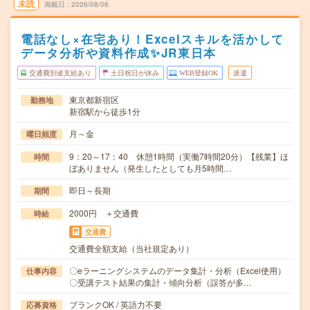
未読
掲載日
2026/08/06
電話なし×在宅あり！Excelスキルを活かして
データ分析や資料作成✨JR東日本
交通費別途支給あり
土日祝日が休み
WEB登録OK
派遣
東京都新宿区
勤務地
新宿駅から徒歩1分
月～金
曜日頻度
9：20～17：40 休憩1時間（実働7時間20分）【残業】ほ
時間
ぼありません（発生したとしても月5時間…
即日～長期
期間
2000円 ＋交通費
時給
交通費
交通費全額支給（当社規定あり）
〇eラーニングシステムのデータ集計・分析（Excel使用）
仕事内容
〇受講テスト結果の集計・傾向分析（誤答が多…
ブランクOK / 英語力不要
応募資格