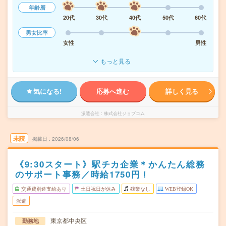
年齢層
20代
30代
40代
50代
60代
男女比率
女性
男性
もっと見る
気になる!
応募へ進む
詳しく見る
派遣会社
株式会社ジョブコム
未読
掲載日
2026/08/06
《9:30スタート》駅チカ企業＊かんたん総務
のサポート事務／時給1750円！
交通費別途支給あり
土日祝日が休み
残業なし
WEB登録OK
派遣
東京都中央区
勤務地