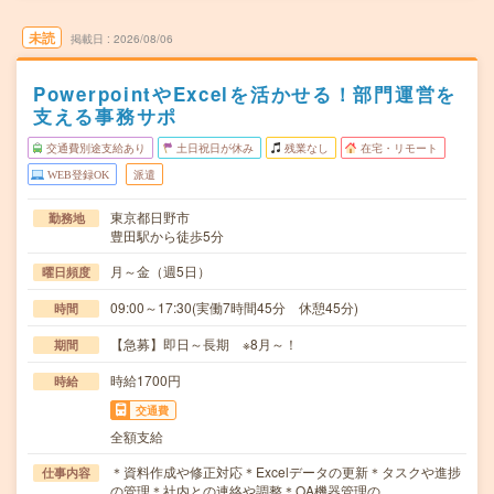
未読
掲載日
2026/08/06
PowerpointやExcelを活かせる！部門運営を
支える事務サポ
交通費別途支給あり
土日祝日が休み
残業なし
在宅・リモート
WEB登録OK
派遣
東京都日野市
勤務地
豊田駅から徒歩5分
月～金（週5日）
曜日頻度
09:00～17:30(実働7時間45分 休憩45分)
時間
【急募】即日～長期 ※8月～！
期間
時給1700円
時給
交通費
全額支給
＊資料作成や修正対応＊Excelデータの更新＊タスクや進捗
仕事内容
の管理＊社内との連絡や調整＊OA機器管理の…