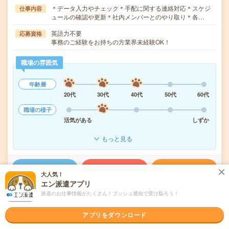
＊データ入力やチェック＊手配に関する連絡対応＊スケジ
仕事内容
ュールの確認や更新＊社内メンバーとのやり取り＊各…
英語力不要
応募資格
事務のご経験をお持ちの方業界未経験OK！
職場の雰囲気
年齢層
20代
30代
40代
50代
60代
職場の様子
活気がある
しずか
もっと見る
気になる!
応募へ進む
詳しく見る
大人気！
エン派遣アプリ
派遣会社
パーソルテンプスタッフ株式会社 首都圏
派遣のお仕事情報がたくさん！プッシュ通知で受け取ろう！
アプリをダウンロード
未読
掲載日
2026/08/06