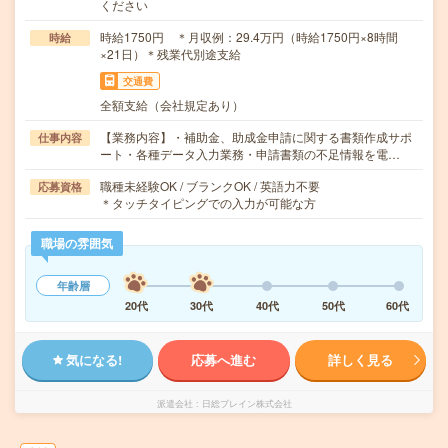
ください
時給1750円 ＊月収例：29.4万円（時給1750円×8時間
時給
×21日）＊残業代別途支給
交通費
全額支給（会社規定あり）
【業務内容】・補助金、助成金申請に関する書類作成サポ
仕事内容
ート・各種データ入力業務・申請書類の不足情報を電…
職種未経験OK / ブランクOK / 英語力不要
応募資格
＊タッチタイピングでの入力が可能な方
職場の雰囲気
年齢層
20代
30代
40代
50代
60代
気になる!
応募へ進む
詳しく見る
派遣会社
日総ブレイン株式会社