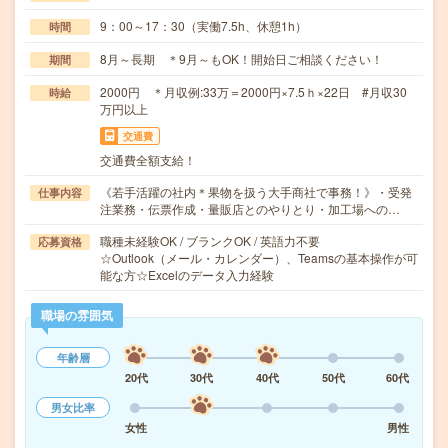
9：00～17：30（実働7.5h、休憩1h）
時間
8月～長期 ＊9月～もOK！開始日ご相談ください！
期間
2000円 ＊月収例:33万＝2000円×7.5ｈ×22日 #月収30
時給
万円以上
交通費
交通費全額支給！
《若手活躍の社内＊果物を扱う大手商社で事務！》・受発
仕事内容
注業務・伝票作成・量販店とのやりとり・加工場への…
職種未経験OK / ブランクOK / 英語力不要
応募資格
☆Outlook（メール・カレンダー）、Teamsの基本操作が可
能な方☆Excelのデータ入力経験
職場の雰囲気
年齢層
20代
30代
40代
50代
60代
男女比率
女性
男性