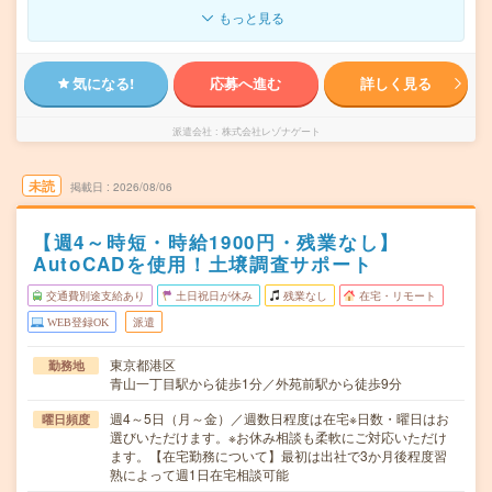
もっと見る
気になる!
応募へ進む
詳しく見る
派遣会社
株式会社レゾナゲート
未読
掲載日
2026/08/06
【週4～時短・時給1900円・残業なし】
AutoCADを使用！土壌調査サポート
交通費別途支給あり
土日祝日が休み
残業なし
在宅・リモート
WEB登録OK
派遣
東京都港区
勤務地
青山一丁目駅から徒歩1分／外苑前駅から徒歩9分
週4～5日（月～金）／週数日程度は在宅※日数・曜日はお
曜日頻度
選びいただけます。※お休み相談も柔軟にご対応いただけ
ます。【在宅勤務について】最初は出社で3か月後程度習
熟によって週1日在宅相談可能