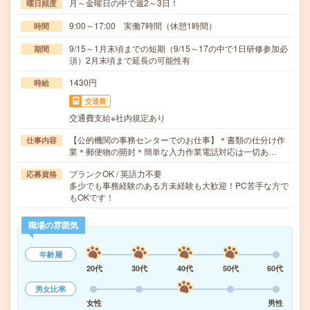
月～金曜日の中で週2～3日！
曜日頻度
9:00～17:00 実働7時間（休憩1時間）
時間
9/15～1月末頃までの短期（9/15～17の中で1日研修参加必
期間
須）2月末頃まで延長の可能性有
1430円
時給
交通費
交通費支給※社内規定あり
【公的機関の事務センターでのお仕事】＊書類の仕分け作
仕事内容
業＊郵便物の開封＊簡単な入力作業電話対応は一切あ…
ブランクOK / 英語力不要
応募資格
多少でも事務経験のある方未経験も大歓迎！PC苦手な方で
もOKです！
職場の雰囲気
年齢層
20代
30代
40代
50代
60代
男女比率
女性
男性