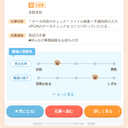
交通費
全額支給
＊データ内容のチェック＊ファイル検索＊不備内容の入力
仕事内容
※PC内のデータチェックをコツコツ行っていただき…
英語力不要
応募資格
■何らかの事務経験をお持ちの方
職場の雰囲気
男女比率
女性
男性
職場の様子
活気がある
しずか
もっと見る
気になる!
応募へ進む
詳しく見る
派遣会社
パーソルテンプスタッフ株式会社 首都圏