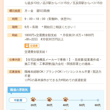
ら徒歩13分／品川駅からバス15分／五反田駅からバス15分
月～金 週5日勤務
曜日頻度
9：00～18：00（実働8h、休憩1h）
時間
9月～長期 ＊開始日ご相談ください！
期間
1800円+交通費全額支給 ＊月収例:31.6万＝1800円
時給
×8h×22日 #月収30万円以上
交通費
交通費全額支給！
【住宅設備機器メーカーで事務！】・見積書/提案書作成・
仕事内容
施工手配・工事調整(協力会社・関係部署との連絡…
職種未経験OK / ブランクOK / パソコンスキル不要 / 英語力
応募資格
不要
☆PCの基本操作ができる方#初めての派遣歓迎
職場の雰囲気
年齢層
20代
30代
40代
50代
60代