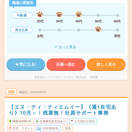
職場の雰囲気
年齢層
20代
30代
40代
50代
60代
男女比率
女性
男性
もっと見る
気になる!
応募へ進む
詳しく見る
派遣会社
パーソルテンプスタッフ株式会社 首都圏
未読
掲載日
2026/08/06
【エヌ・ティ・ティエムイー】《週1在宅あ
り》10月～！残業無！社員サポート事務
職種未経験OK
交通費別途支給あり
土日祝日が休み
在宅・リモート
WEB登録OK
派遣