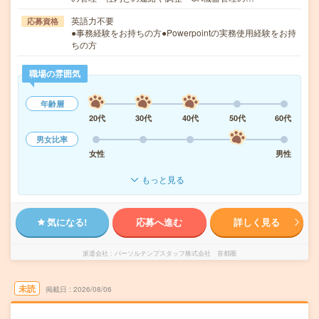
英語力不要
応募資格
●事務経験をお持ちの方●Powerpointの実務使用経験をお持
ちの方
職場の雰囲気
年齢層
20代
30代
40代
50代
60代
男女比率
女性
男性
もっと見る
気になる!
応募へ進む
詳しく見る
派遣会社
パーソルテンプスタッフ株式会社 首都圏
未読
掲載日
2026/08/06