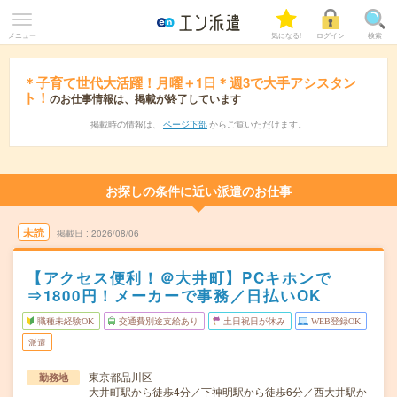
メニュー
気になる!
ログイン
検索
＊子育て世代大活躍！月曜＋1日＊週3で大手アシスタン
ト！
のお仕事情報は、掲載が終了しています
掲載時の情報は、
ページ下部
からご覧いただけます。
お探しの条件に近い派遣のお仕事
未読
掲載日
2026/08/06
【アクセス便利！＠大井町】PCキホンで
⇒1800円！メーカーで事務／日払いOK
職種未経験OK
交通費別途支給あり
土日祝日が休み
WEB登録OK
派遣
東京都品川区
勤務地
大井町駅から徒歩4分／下神明駅から徒歩6分／西大井駅か