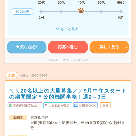
20代
30代
40代
50代
60代
男女比率
女性
男性
もっと見る
気になる!
応募へ進む
詳しく見る
派遣会社
日総ブレイン株式会社
未読
掲載日
2026/08/06
＼＼20名以上の大量募集／／9月中旬スタート
の期間限定＊公的機関事務！週2～3日
交通費別途支給あり
土日祝日が休み
WEB登録OK
派遣
東京都港区
勤務地
田町(東京都)駅から徒歩15分／三田(東京都)駅から徒歩15
分