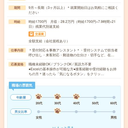
9月～長期（3ヶ月以上）＊就業開始日はお気軽にご相談く
期間
ださい
時給1700円 月収：28.2万円（時給1700円×7.9時間×21
時給
日）残業代別途支給
交通費
全額支給（会社規程あり）
＊受付対応＆事務アシスタント＊・受付システムで担当者
仕事内容
呼び出し・来客対応・郵送物の仕分け・切手など、在…
職種未経験OK / ブランクOK / 英語力不要
応募資格
●Excelの基本操作が可能な方●接客経験や受付経験をお持
ちの方＊迷ったら「気になるボタン」をクリッ…
職場の雰囲気
年齢層
20代
30代
40代
50代
60代
男女比率
女性
男性
もっと見る