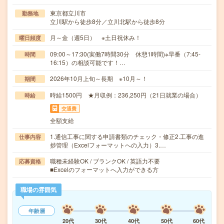
東京都立川市
勤務地
立川駅から徒歩8分／立川北駅から徒歩8分
月～金（週5日） ※土日祝休み！
曜日頻度
09:00～17:30(実働7時間30分 休憩1時間)※早番（7:45-
時間
16:15）の相談可能です！…
2026年10月上旬～長期 ※10月～！
期間
時給1500円 ★月収例：236,250円（21日就業の場合）
時給
交通費
全額支給
1.通信工事に関する申請書類のチェック・修正2.工事の進
仕事内容
捗管理（Excelフォーマットへの入力）3.…
職種未経験OK / ブランクOK / 英語力不要
応募資格
■Excelのフォーマットへ入力ができる方
職場の雰囲気
年齢層
20代
30代
40代
50代
60代