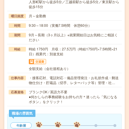
人形町駅から徒歩5分／三越前駅から徒歩5分／東京駅から
徒歩15分
月～金勤務
曜日頻度
9:30～18:00（実働7.5時間 休憩60分）
時間
9月～長期（3ヶ月以上）※就業開始日はお気軽にご相談く
期間
ださい
時給 1750円 月収：27.5万円（時給1750円×7.5時間×21
時給
日）残業代：別途支給
交通費
全額支給（会社規程あり）
・接客応対、電話対応・備品管理発注・お礼状作成・郵送
仕事内容
物仕分け・貯蔵品（切手、レターパック等）管理・社…
ブランクOK / 英語力不要
応募資格
●何かしらの事務経験をお持ちの方＊迷ったら「気になる
ボタン」をクリック！
職場の雰囲気
年齢層