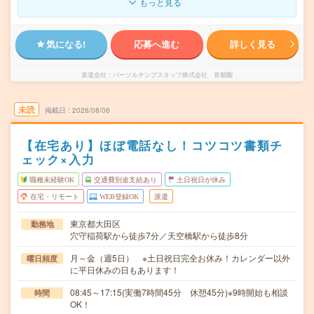
もっと見る
気になる!
応募へ進む
詳しく見る
派遣会社
パーソルテンプスタッフ株式会社 首都圏
未読
掲載日
2026/08/06
【在宅あり】ほぼ電話なし！コツコツ書類チ
ェック×入力
職種未経験OK
交通費別途支給あり
土日祝日が休み
在宅・リモート
WEB登録OK
派遣
東京都大田区
勤務地
穴守稲荷駅から徒歩7分／天空橋駅から徒歩8分
月～金（週5日） ※土日祝日完全お休み！カレンダー以外
曜日頻度
に平日休みの日もあります！
08:45～17:15(実働7時間45分 休憩45分)※9時開始も相談
時間
OK！