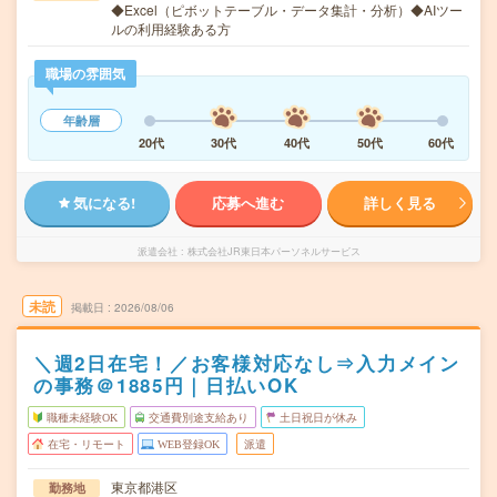
◆Excel（ピボットテーブル・データ集計・分析）◆AIツー
ルの利用経験ある方
職場の雰囲気
年齢層
20代
30代
40代
50代
60代
気になる!
応募へ進む
詳しく見る
派遣会社
株式会社JR東日本パーソネルサービス
未読
掲載日
2026/08/06
＼週2日在宅！／お客様対応なし⇒入力メイン
の事務＠1885円｜日払いOK
職種未経験OK
交通費別途支給あり
土日祝日が休み
在宅・リモート
WEB登録OK
派遣
東京都港区
勤務地