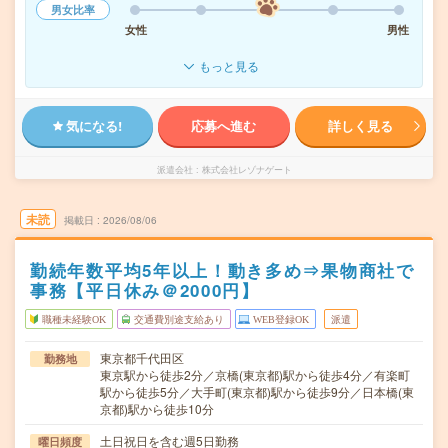
男女比率
女性
男性
もっと見る
気になる!
応募へ進む
詳しく見る
派遣会社
株式会社レゾナゲート
未読
掲載日
2026/08/06
勤続年数平均5年以上！動き多め⇒果物商社で
事務【平日休み＠2000円】
職種未経験OK
交通費別途支給あり
WEB登録OK
派遣
東京都千代田区
勤務地
東京駅から徒歩2分／京橋(東京都)駅から徒歩4分／有楽町
駅から徒歩5分／大手町(東京都)駅から徒歩9分／日本橋(東
京都)駅から徒歩10分
土日祝日を含む週5日勤務
曜日頻度