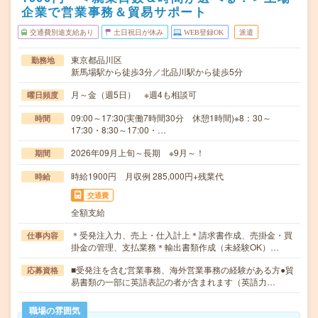
企業で営業事務＆貿易サポート
交通費別途支給あり
土日祝日が休み
WEB登録OK
派遣
東京都品川区
勤務地
新馬場駅から徒歩3分／北品川駅から徒歩5分
月～金（週5日） ※週4も相談可
曜日頻度
09:00～17:30(実働7時間30分 休憩1時間)※8：30～
時間
17:30・8:30～17:00・…
2026年09月上旬～長期 ※9月～！
期間
時給1900円 月収例 285,000円+残業代
時給
交通費
全額支給
＊受発注入力、売上・仕入計上＊請求書作成、売掛金・買
仕事内容
掛金の管理、支払業務＊輸出書類作成（未経験OK）…
■受発注を含む営業事務、海外営業事務の経験がある方●貿
応募資格
易書類の一部に英語表記の者が含まれます（英語力…
職場の雰囲気