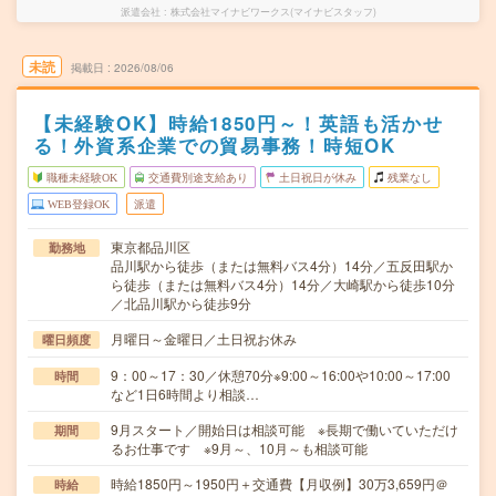
派遣会社
株式会社マイナビワークス(マイナビスタッフ)
未読
掲載日
2026/08/06
【未経験OK】時給1850円～！英語も活かせ
る！外資系企業での貿易事務！時短OK
職種未経験OK
交通費別途支給あり
土日祝日が休み
残業なし
WEB登録OK
派遣
東京都品川区
勤務地
品川駅から徒歩（または無料バス4分）14分／五反田駅か
ら徒歩（または無料バス4分）14分／大崎駅から徒歩10分
／北品川駅から徒歩9分
月曜日～金曜日／土日祝お休み
曜日頻度
9：00～17：30／休憩70分※9:00～16:00や10:00～17:00
時間
など1日6時間より相談…
9月スタート／開始日は相談可能 ※長期で働いていただけ
期間
るお仕事です ※9月～、10月～も相談可能
時給1850円～1950円＋交通費【月収例】30万3,659円＠
時給