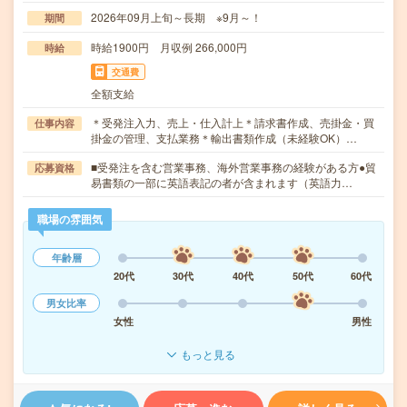
2026年09月上旬～長期 ※9月～！
期間
時給1900円 月収例 266,000円
時給
交通費
全額支給
＊受発注入力、売上・仕入計上＊請求書作成、売掛金・買
仕事内容
掛金の管理、支払業務＊輸出書類作成（未経験OK）…
■受発注を含む営業事務、海外営業事務の経験がある方●貿
応募資格
易書類の一部に英語表記の者が含まれます（英語力…
職場の雰囲気
年齢層
20代
30代
40代
50代
60代
男女比率
女性
男性
もっと見る