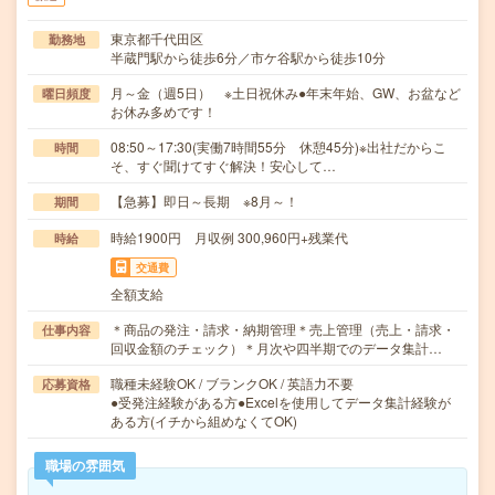
東京都千代田区
勤務地
半蔵門駅から徒歩6分／市ケ谷駅から徒歩10分
月～金（週5日） ※土日祝休み●年末年始、GW、お盆など
曜日頻度
お休み多めです！
08:50～17:30(実働7時間55分 休憩45分)※出社だからこ
時間
そ、すぐ聞けてすぐ解決！安心して…
【急募】即日～長期 ※8月～！
期間
時給1900円 月収例 300,960円+残業代
時給
交通費
全額支給
＊商品の発注・請求・納期管理＊売上管理（売上・請求・
仕事内容
回収金額のチェック）＊月次や四半期でのデータ集計…
職種未経験OK / ブランクOK / 英語力不要
応募資格
●受発注経験がある方●Excelを使用してデータ集計経験が
ある方(イチから組めなくてOK)
職場の雰囲気