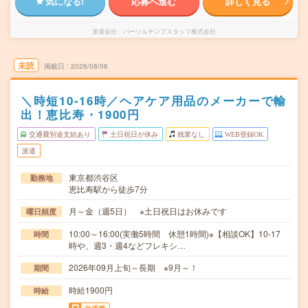
気になる!
応募へ進む
詳しく見る
派遣会社
パーソルテンプスタッフ株式会社
未読
掲載日
2026/08/06
＼時短10-16時／ヘアケア用品のメーカーで輸
出！恵比寿・1900円
交通費別途支給あり
土日祝日が休み
残業なし
WEB登録OK
派遣
東京都渋谷区
勤務地
恵比寿駅から徒歩7分
月～金（週5日） ※土日祝日はお休みです
曜日頻度
10:00～16:00(実働5時間 休憩1時間)※【相談OK】10-17
時間
時や、週3・週4などフレキシ…
2026年09月上旬～長期 ※9月～！
期間
時給1900円
時給