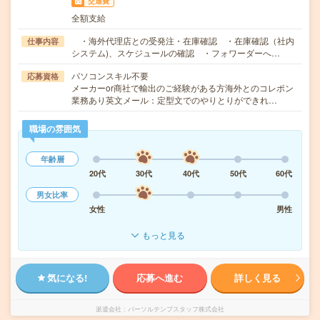
交通費
全額支給
・海外代理店との受発注・在庫確認 ・在庫確認（社内
仕事内容
システム)、スケジュールの確認 ・フォワーダーへ…
パソコンスキル不要
応募資格
メーカーor商社で輸出のご経験がある方海外とのコレポン
業務あり英文メール：定型文でのやりとりができれ…
職場の雰囲気
年齢層
20代
30代
40代
50代
60代
男女比率
女性
男性
もっと見る
気になる!
応募へ進む
詳しく見る
派遣会社
パーソルテンプスタッフ株式会社