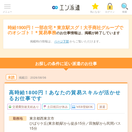
メニュー
気になる!
ログイン
検索
時給1900円！一部在宅＊東京駅スグ！大手商社グループで
のオシゴト！＊貿易事務
のお仕事情報は、掲載が終了しています
掲載時の情報は、
ページ下部
からご覧いただけます。
お探しの条件に近い派遣のお仕事
未読
掲載日
2026/08/06
高時給1800円！あなたの貿易スキルが活かせ
るお仕事です
交通費別途支給あり
土日祝日が休み
WEB登録OK
派遣
東京都西東京市
勤務地
ひばりケ丘(東京都)駅から徒歩15分／田無駅から民間バス
15分