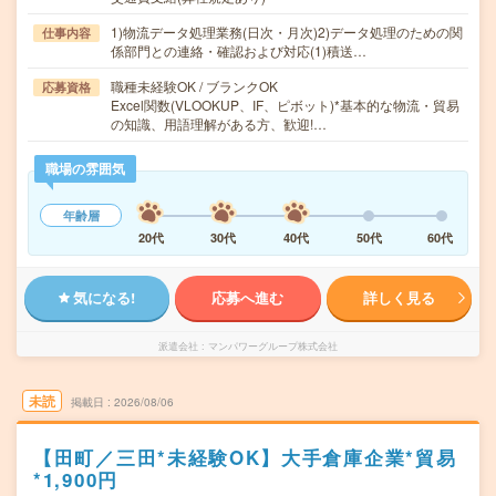
1)物流データ処理業務(日次・月次)2)データ処理のための関
仕事内容
係部門との連絡・確認および対応(1)積送…
職種未経験OK / ブランクOK
応募資格
Excel関数(VLOOKUP、IF、ピボット)*基本的な物流・貿易
の知識、用語理解がある方、歓迎!…
職場の雰囲気
年齢層
20代
30代
40代
50代
60代
気になる!
応募へ進む
詳しく見る
派遣会社
マンパワーグループ株式会社
未読
掲載日
2026/08/06
【田町／三田*未経験OK】大手倉庫企業*貿易
*1,900円