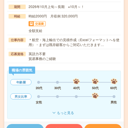
2026年10月上旬～長期 ※10月～！
期間
時給2000円 月収例 320,000円
時給
交通費
全額支給
＊航空・海上輸出での見積作成（Excelフォーマットへを使
仕事内容
用）・まずは既存顧客からご対応いただきます…
英語力不要
応募資格
貿易事務のご経験
職場の雰囲気
年齢層
20代
30代
40代
50代
60代
男女比率
女性
男性
もっと見る