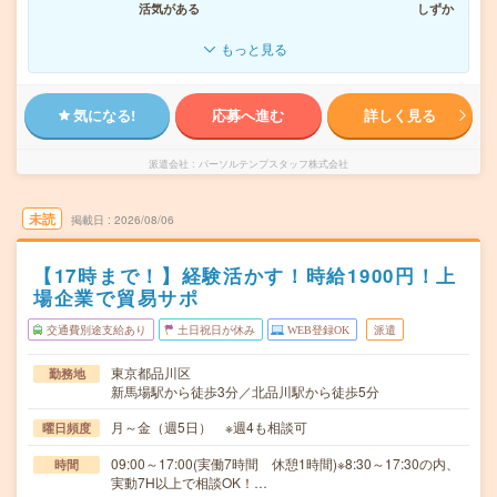
活気がある
しずか
もっと見る
気になる!
応募へ進む
詳しく見る
派遣会社
パーソルテンプスタッフ株式会社
未読
掲載日
2026/08/06
【17時まで！】経験活かす！時給1900円！上
場企業で貿易サポ
交通費別途支給あり
土日祝日が休み
WEB登録OK
派遣
東京都品川区
勤務地
新馬場駅から徒歩3分／北品川駅から徒歩5分
月～金（週5日） ※週4も相談可
曜日頻度
09:00～17:00(実働7時間 休憩1時間)※8:30～17:30の内、
時間
実動7H以上で相談OK！…