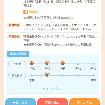
1850円×7.34時間×21日＋残業月10時間の場合 #月収30
万以上
交通費
交通費は1ヶ月3万円まで別途支給あり。
＼輸出入にかかわるお仕事をお任せします！／《お任せす
仕事内容
ること》・システムへのデータ入力・船会社、航空会…
職種未経験OK / ブランクOK / パソコンスキル不要 / 英語力
応募資格
不要
★未経験OK★・英語/抵抗のない方#初めての派遣歓迎
職場の雰囲気
年齢層
20代
30代
40代
50代
60代
男女比率
女性
男性
もっと見る
気になる!
応募へ進む
詳しく見る