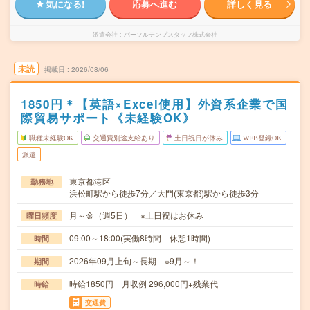
気になる!
応募へ進む
詳しく見る
派遣会社
パーソルテンプスタッフ株式会社
未読
掲載日
2026/08/06
1850円＊【英語×Excel使用】外資系企業で国
際貿易サポート《未経験OK》
職種未経験OK
交通費別途支給あり
土日祝日が休み
WEB登録OK
派遣
東京都港区
勤務地
浜松町駅から徒歩7分／大門(東京都)駅から徒歩3分
月～金（週5日） ※土日祝はお休み
曜日頻度
09:00～18:00(実働8時間 休憩1時間)
時間
2026年09月上旬～長期 ※9月～！
期間
時給1850円 月収例 296,000円+残業代
時給
交通費