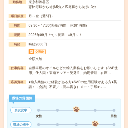
東京都渋谷区
勤務地
恵比寿駅から徒歩5分／広尾駅から徒歩13分
月～金（週5日）
曜日頻度
09:30～17:30(実働7時間 休憩1時間)
時間
2026年09月上旬～長期 ※9月～！
期間
時給2000円
時給
交通費
全額支給
自動車用のオイルなどの輸入業務をお願いします（SAP使
仕事内容
用）仕入国：東南アジア＊受発注、納期管理、在庫…
●輸入業務のご経験がある方●SAPの使用経験がある方●英
応募資格
語：（会話）不要／（読み書き）メモ・手紙●シ…
職場の雰囲気
男女比率
女性
男性
職場の様子