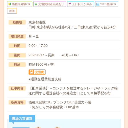
職種未経験OK
交通費別途支給あり
土日祝日が休み
WEB登録OK
派遣
東京都港区
勤務地
田町(東京都)駅から徒歩2分／三田(東京都)駅から徒歩4分
月～金
曜日頻度
9:00～17:00
時間
2026/8/17～長期 ※8月～OK！
期間
時給1900円＋交
時給
交通費
※通勤交通費別途支給
【配車業務】～コンテナを輸送するドレージやトラック輸
仕事内容
送に関する運送会社への発注窓口として車輛手配を行…
職種未経験OK / ブランクOK / 英語力不要
応募資格
・何かしらの事務経験・OA:基本
職場の雰囲気