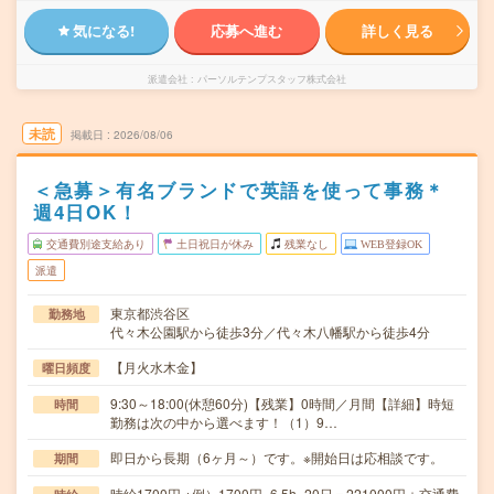
気になる!
応募へ進む
詳しく見る
派遣会社
パーソルテンプスタッフ株式会社
未読
掲載日
2026/08/06
＜急募＞有名ブランドで英語を使って事務＊
週4日OK！
交通費別途支給あり
土日祝日が休み
残業なし
WEB登録OK
派遣
東京都渋谷区
勤務地
代々木公園駅から徒歩3分／代々木八幡駅から徒歩4分
【月火水木金】
曜日頻度
9:30～18:00(休憩60分)【残業】0時間／月間【詳細】時短
時間
勤務は次の中から選べます！（1）9…
即日から長期（6ヶ月～）です。※開始日は応相談です。
期間
時給1700円 ※例）1700円×6.5h×20日＝221000円＋交通費