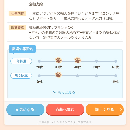
全額支給
主にアジアからの輸入を担当いただきます（コンテナ中
仕事内容
心）サポートあり ・輸入に関わるデータ入力（自社…
職種未経験OK / ブランクOK
応募資格
●何らかの事務のご経験のある方●英文メール対応等抵抗が
ない方 定型文でのメールやりとりのみ
職場の雰囲気
年齢層
20代
30代
40代
50代
60代
男女比率
女性
男性
もっと見る
気になる!
応募へ進む
詳しく見る
派遣会社
パーソルテンプスタッフ株式会社