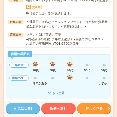
時給
交通費
弊社規定により別途支給します。
＊世界的に有名なファッションブランド＊海外部の貿易業
仕事内容
務全般をお願いします。＜具体的には.....＞・…
ブランクOK / 英語力不要
応募資格
●貿易業務の経験（1年以上必須）●英語でのビジネスメー
ル対応の実務経験→TOEIC750点目安
職場の雰囲気
年齢層
20代
30代
40代
50代
60代
職場の様子
活気がある
しずか
もっと見る
気になる!
応募へ進む
詳しく見る