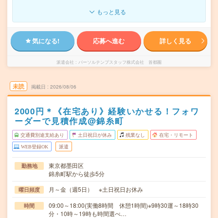
もっと見る
気になる!
応募へ進む
詳しく見る
派遣会社
パーソルテンプスタッフ株式会社 首都圏
未読
掲載日
2026/08/06
2000円＊《在宅あり》経験いかせる！フォワ
ーダーで見積作成@錦糸町
交通費別途支給あり
土日祝日が休み
残業なし
在宅・リモート
WEB登録OK
派遣
東京都墨田区
勤務地
錦糸町駅から徒歩5分
月～金（週5日） ※土日祝日お休み
曜日頻度
09:00～18:00(実働8時間 休憩1時間)※9時30運～18時30
時間
分・10時～19時も時間選べ…