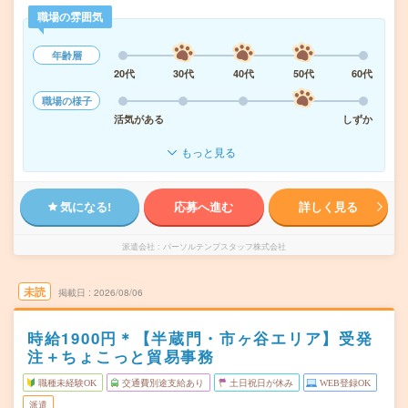
職場の雰囲気
年齢層
20代
30代
40代
50代
60代
職場の様子
活気がある
しずか
もっと見る
気になる!
応募へ進む
詳しく見る
派遣会社
パーソルテンプスタッフ株式会社
未読
掲載日
2026/08/06
時給1900円＊【半蔵門・市ヶ谷エリア】受発
注＋ちょこっと貿易事務
職種未経験OK
交通費別途支給あり
土日祝日が休み
WEB登録OK
派遣