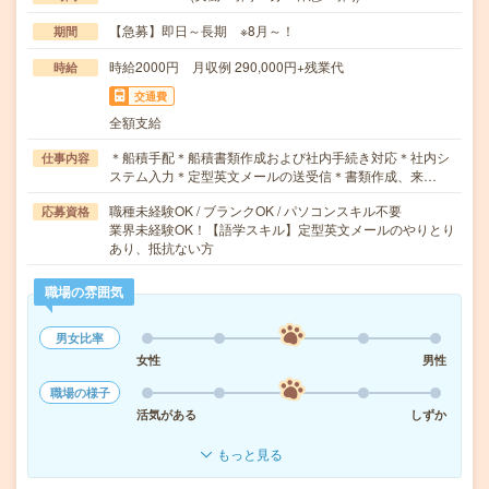
【急募】即日～長期 ※8月～！
期間
時給2000円 月収例 290,000円+残業代
時給
交通費
全額支給
＊船積手配＊船積書類作成および社内手続き対応＊社内シ
仕事内容
ステム入力＊定型英文メールの送受信＊書類作成、来…
職種未経験OK / ブランクOK / パソコンスキル不要
応募資格
業界未経験OK！【語学スキル】定型英文メールのやりとり
あり、抵抗ない方
職場の雰囲気
男女比率
女性
男性
職場の様子
活気がある
しずか
もっと見る