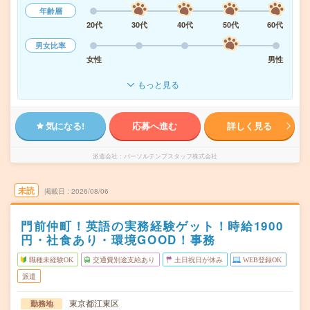
年齢層
20代
30代
40代
50代
60代
男女比率
女性
男性
もっと見る
気になる!
応募へ進む
詳しく見る
派遣会社
パーソルテンプスタッフ株式会社
未読
掲載日
2026/08/06
門前仲町！英語の実務経験ゲット！時給1900
円・社食あり・環境GOOD！事務
職種未経験OK
交通費別途支給あり
土日祝日が休み
WEB登録OK
派遣
東京都江東区
勤務地