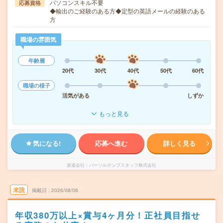
パソコンスキル不要
応募資格
◆輸出のご経験のある方◆定型の英語メールの経験のある
方
職場の雰囲気
年齢層
20代
30代
40代
50代
60代
職場の様子
活気がある
しずか
もっと見る
気になる!
応募へ進む
詳しく見る
派遣会社
パーソルテンプスタッフ株式会社
未読
掲載日
2026/08/06
年収380万以上×賞与4ヶ月分！正社員目指せ