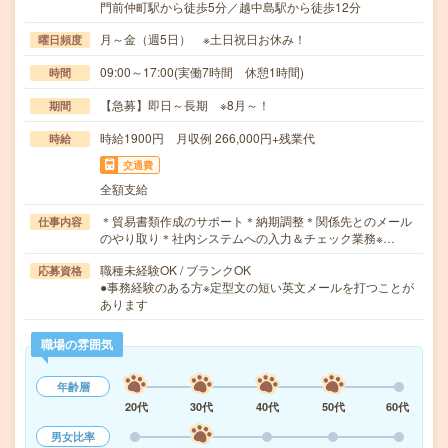
門前仲町駅から徒歩5分／越中島駅から徒歩12分
月～金（週5日） ※土日祝日お休み！
曜日頻度
09:00～17:00(実働7時間 休憩1時間)
時間
【急募】即日～長期 ※8月～！
期間
時給1900円 月収例 266,000円+残業代
時給
交通費
全額支給
＊貿易書類作成のサポート＊納期調整＊関係先とのメール
仕事内容
のやり取り＊社内システムへの入力＆チェック業務※…
職種未経験OK / ブランクOK
応募資格
●事務経験のある方※定型文の短い英文メールを打つことが
あります
職場の雰囲気
年齢層
20代
30代
40代
50代
60代
男女比率