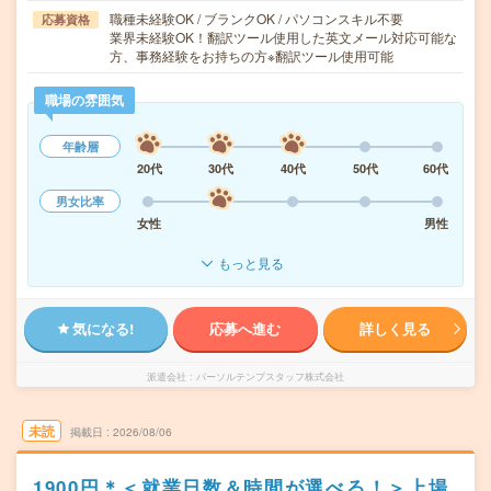
職種未経験OK / ブランクOK / パソコンスキル不要
応募資格
業界未経験OK！翻訳ツール使用した英文メール対応可能な
方、事務経験をお持ちの方※翻訳ツール使用可能
職場の雰囲気
年齢層
20代
30代
40代
50代
60代
男女比率
女性
男性
もっと見る
気になる!
応募へ進む
詳しく見る
派遣会社
パーソルテンプスタッフ株式会社
未読
掲載日
2026/08/06
1900円＊＜就業日数＆時間が選べる！＞上場