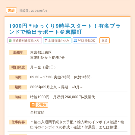
未読
掲載日
2026/08/06
1900円＊ゆっくり9時半スタート！有名ブラ
ンドで輸出サポート＠東陽町
交通費別途支給あり
土日祝日が休み
WEB登録OK
派遣
東京都江東区
勤務地
東陽町駅から徒歩7分
月～金（週5日）
曜日頻度
09:30～17:30(実働7時間 休憩1時間)
時間
2026年09月上旬～長期 ※9月～！
期間
時給1900円 月収例 266,000円+残業代
時給
交通費
全額支給
＊輸出入通関手続きの手配＊輸入時のインボイス確認＊輸
仕事内容
出時のインボイスの作成・確認＊付属品、または修理…