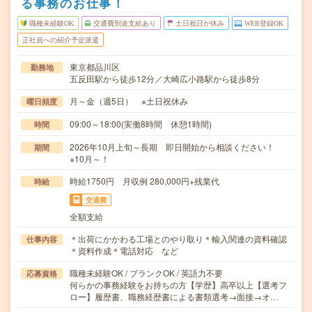
る事務のお仕事！
職種未経験OK
交通費別途支給あり
土日祝日が休み
WEB登録OK
正社員への紹介予定派遣
東京都品川区
勤務地
五反田駅から徒歩12分／大崎広小路駅から徒歩8分
月～金（週5日） ※土日祝休み
曜日頻度
09:00～18:00(実働8時間 休憩1時間)
時間
2026年10月上旬～長期 即日開始から相談ください！
期間
※10月～！
時給1750円 月収例 280,000円+残業代
時給
交通費
全額支給
＊出荷にかかわる工場とのやり取り＊輸入関連の資料確認
仕事内容
＊資料作成＊電話対応 など
職種未経験OK / ブランクOK / 英語力不要
応募資格
何らかの事務経験をお持ちの方【学歴】高卒以上【選考フ
ロー】履歴書、職務経歴書による書類選考→面接→オ…