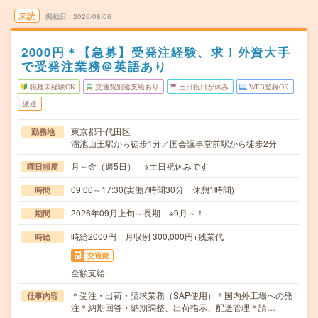
未読
掲載日
2026/08/06
2000円＊【急募】受発注経験、求！外資大手
で受発注業務＠英語あり
職種未経験OK
交通費別途支給あり
土日祝日が休み
WEB登録OK
派遣
東京都千代田区
勤務地
溜池山王駅から徒歩1分／国会議事堂前駅から徒歩2分
月～金（週5日） ※土日祝休みです
曜日頻度
09:00～17:30(実働7時間30分 休憩1時間)
時間
2026年09月上旬～長期 ※9月～！
期間
時給2000円 月収例 300,000円+残業代
時給
交通費
全額支給
＊受注・出荷・請求業務（SAP使用）＊国内外工場への発
仕事内容
注＊納期回答・納期調整、出荷指示、配送管理＊請…