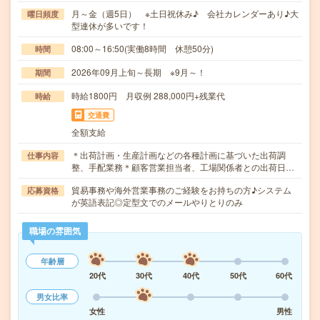
月～金（週5日） ※土日祝休み♪ 会社カレンダーあり♪大
曜日頻度
型連休が多いです！
08:00～16:50(実働8時間 休憩50分)
時間
2026年09月上旬～長期 ※9月～！
期間
時給1800円 月収例 288,000円+残業代
時給
交通費
全額支給
＊出荷計画・生産計画などの各種計画に基づいた出荷調
仕事内容
整、手配業務＊顧客営業担当者、工場関係者との出荷日…
貿易事務や海外営業事務のご経験をお持ちの方♪システム
応募資格
が英語表記◎定型文でのメールやりとりのみ
職場の雰囲気
年齢層
20代
30代
40代
50代
60代
男女比率
女性
男性