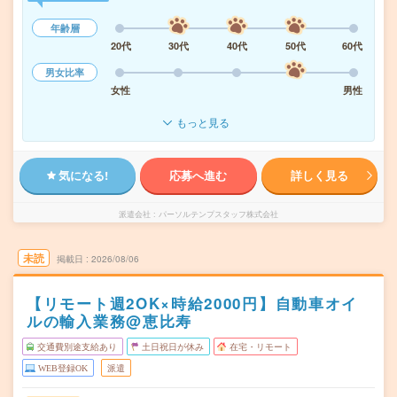
年齢層
20代
30代
40代
50代
60代
男女比率
女性
男性
もっと見る
気になる!
応募へ進む
詳しく見る
派遣会社
パーソルテンプスタッフ株式会社
未読
掲載日
2026/08/06
【リモート週2OK×時給2000円】自動車オイ
ルの輸入業務@恵比寿
交通費別途支給あり
土日祝日が休み
在宅・リモート
WEB登録OK
派遣