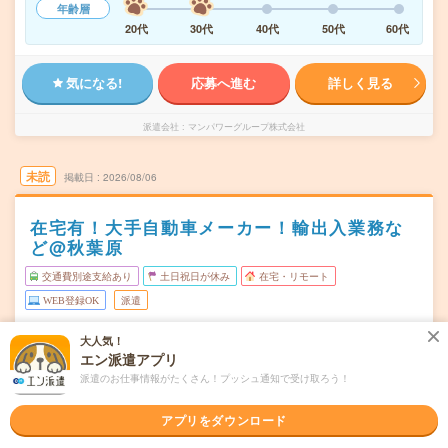
年齢層
20代
30代
40代
50代
60代
気になる!
応募へ進む
詳しく見る
派遣会社
マンパワーグループ株式会社
未読
掲載日
2026/08/06
在宅有！大手自動車メーカー！輸出入業務な
ど@秋葉原
交通費別途支給あり
土日祝日が休み
在宅・リモート
WEB登録OK
派遣
東京都千代田区
勤務地
大人気！
秋葉原駅から徒歩2分／末広町(東京都)駅から徒歩3分
エン派遣アプリ
派遣のお仕事情報がたくさん！プッシュ通知で受け取ろう！
月～金
曜日頻度
アプリをダウンロード
9:30～18:00
時間