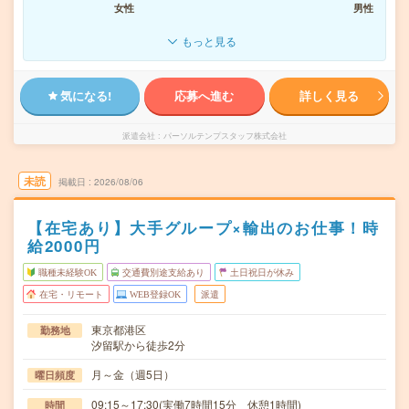
女性
男性
もっと見る
気になる!
応募へ進む
詳しく見る
派遣会社
パーソルテンプスタッフ株式会社
未読
掲載日
2026/08/06
【在宅あり】大手グループ×輸出のお仕事！時
給2000円
職種未経験OK
交通費別途支給あり
土日祝日が休み
在宅・リモート
WEB登録OK
派遣
東京都港区
勤務地
汐留駅から徒歩2分
月～金（週5日）
曜日頻度
09:15～17:30(実働7時間15分 休憩1時間)
時間