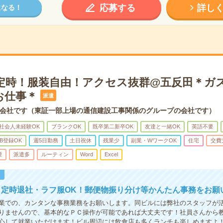
応募する
詳し
になる！
定時！服装自由！アクセス抜群@五反田＊ガ
お仕事＊
派遣
会社です（東証一部上場の通信建設工事関係のグループの会社です）
社会人未経験OK
ブランクOK
既卒第二新卒OK
友達と一緒OK
英語不要
B登録OK
週5日勤務
土日祝休
残業少
副業・WワークOK
住宅
交費
煙
派遣多
ルーティン
Word
Excel
！
】定時退社・ラフ服OK！郵便物振り分け等かんたん事務をお願
業での、カンタンな事務業務をお願いします。同ビルには弊社のスタッフが
りませんので、基本的なＰＣ操作が可能であれば大丈夫です！社員さんから
心して就業いただけます！ビル周辺には飲食店も多くランチも楽しめますよ