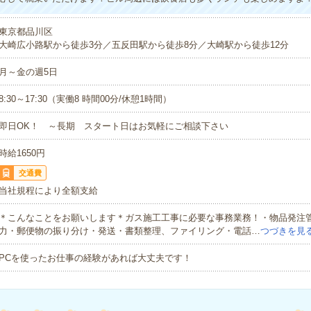
東京都品川区
大崎広小路駅から徒歩3分／五反田駅から徒歩8分／大崎駅から徒歩12分
月～金の週5日
8:30～17:30（実働8 時間00分/休憩1時間）
即日OK！ ～長期 スタート日はお気軽にご相談下さい
時給1650円
交通費
当社規程により全額支給
＊こんなことをお願いします＊ガス施工工事に必要な事務業務！・物品発注
力・郵便物の振り分け・発送・書類整理、ファイリング・電話…
つづきを見
PCを使ったお仕事の経験があれば大丈夫です！