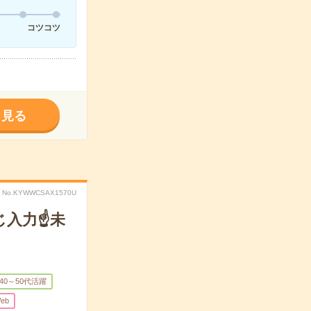
コツコツ
く見る
No.KYWWCSAX1570U
じ入力☝未
40～50代活躍
eb