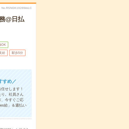
No.RSNGK19289kkLC
務@日払
録OK
支給
駅歩5分
すすめ／
お任せします！
たり。社員さん
方、今すぐご応
es給」＆週払い