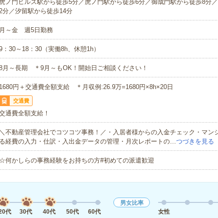
虎ノ門ヒルズ駅から徒歩5分／虎ノ門駅から徒歩6分／御成門駅から徒歩8分／
2分／汐留駅から徒歩14分
月～金 週5日勤務
9：30～18：30（実働8h、休憩1h）
8月～長期 ＊9月～もOK！開始日ご相談ください！
1680円＋交通費全額支給 ＊月収例:26.9万=1680円×8h×20日
交通費
交通費全額支給！
＼不動産管理会社でコツコツ事務！／・入居者様からの入金チェック・マン
る経費の入力・仕訳・入出金データの管理・月次レポートの…
つづきを見る
☆何かしらの事務経験をお持ちの方#初めての派遣歓迎
男女比率
20代
30代
40代
50代
60代
女性