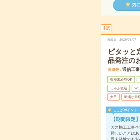
気
未読
掲載日
2026/08/07
ピタッと
品発注の
通信工事
派遣先
職種未経験OK
しゅふ歓迎
WE
大手
職場が禁
ここがポイント
【期間限定
ガス施工工事企
難しいことはあ
界未経験でも安