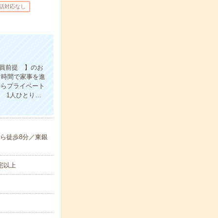
話対応なし
社員前提 】のお
マ時間で家事を進
からプライベート
 1人ひとり…
ら徒歩8分／東銀
宅以上