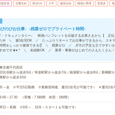
芸能音楽
交費支給
駅歩5分
大手
服装自由
職場が禁煙
派遣多
電
！
のびのびお仕事♩▫残業ゼロでプライベート時間↑
・SF・ドキュメンタリー♩ 映画パンフレットを出版する企業さまから【 正
た✉ ＼ 週3在宅OK ／ たっぷりリモートでお仕事ができるから、スキ
時間をしっかり確保できる☝ ＼ 残業ゼロ ／ 夕方の予定も立てやすい
すめです☀♦.* ＼ 未経験OK ／ 業界・事務がはじめての人もたくさん！
東京都千代田区
日比谷駅から徒歩5分／有楽町駅から徒歩7分／銀座駅から徒歩8分／新橋駅か
座駅から徒歩10分
月～金 ※平日5日勤務 ※業務習得後、週3日在宅が可能です♪ ＃週3日在
9:00～17:30 （実働：7.5時間 休憩：1時間）
即日～長期 ※9月～、10月～スタートも可能です♩