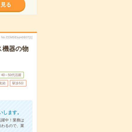
く見る
No.COMSElvjm0807[1]
ス機器の物
40～50代活躍
支給
駅歩5分
いします。
活躍中！業務は
教わるので、業
！