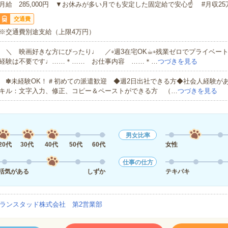
月給 285,000円 ▼お休みが多い月でも安定した固定給で安心☝ #月収2
交通費
※交通費別途支給（上限4万円）
＼ 映画好きな方にぴったり♩ ／▫週3在宅OK☕︎▫残業ゼロでプライベート
経験は不要です♩……＊…… お仕事内容 ……＊…
つづきを見る
✽未経験OK！＃初めての派遣歓迎 ◆週2日出社できる方◆社会人経験があ
キル：文字入力、修正、コピー＆ペーストができる方 （…
つづきを見る
男女比率
20代
30代
40代
50代
60代
女性
仕事の仕方
活気がある
しずか
テキパキ
ランスタッド株式会社 第2営業部