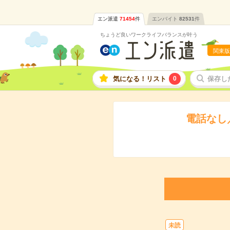
エン派遣
71454
件
エンバイト
82531
件
ちょうど良いワークライフバランスが叶う
関東版
気になる！リスト
0
保存し
電話なし
未読