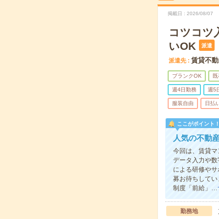
掲載日
2026/08/07
コツコツ
いOK
派遣
賃貸不動
派遣先
ブランクOK
既
週4日勤務
週5
服装自由
日払
ここがポイント
人気の不動産
今回は、賃貸マ
データ入力や数
による研修やサ
募お待ちしてい
制度「前給」…
勤務地