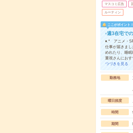
マスコミ広告
ルーティン
ここがポイント
▫週3在宅で
♦.* アニメ
仕事が届きまし
めれたり、睡眠
重視さんにおす
つづきを見る
勤務地
曜日頻度
時間
期間