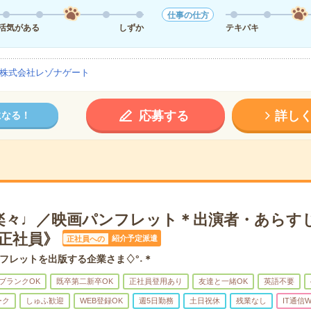
仕事の仕方
活気がある
しずか
テキパキ
株式会社レゾナゲート
応募する
詳し
になる！
楽々♩／映画パンフレット＊出演者・あらす
《正社員》
紹介予定派遣
正社員への
フレットを出版する企業さま♢°˖＊
ブランクOK
既卒第二新卒OK
正社員登用あり
友達と一緒OK
英語不要
ーク
しゅふ歓迎
WEB登録OK
週5日勤務
土日祝休
残業なし
IT通信W