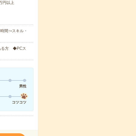
5万円以上
時間↑▫スキル・
る方 ◆PCス
男性
コツコツ