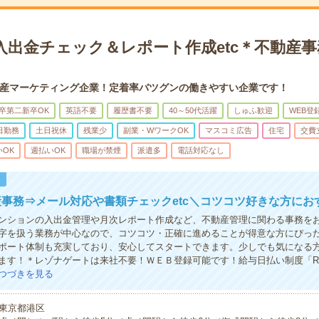
入出金チェック＆レポート作成etc＊不動産事
産マーケティング企業！定着率バツグンの働きやすい企業です！
卒第二新卒OK
英語不要
履歴書不要
40～50代活躍
しゅふ歓迎
WEB登
日勤務
土日祝休
残業少
副業・WワークOK
マスコミ広告
住宅
交費
いOK
週払いOK
職場が禁煙
派遣多
電話対応なし
！
事務⇒メール対応や書類チェックetc＼コツコツ好きな方にお
ンションの入出金管理や月次レポート作成など、不動産管理に関わる事務を
字を扱う業務が中心なので、コツコツ・正確に進めることが得意な方にぴっ
ポート体制も充実しており、安心してスタートできます。少しでも気になる
ます！＊レゾナゲートは来社不要！ＷＥＢ登録可能です！給与日払い制度「R
つづきを見る
東京都港区