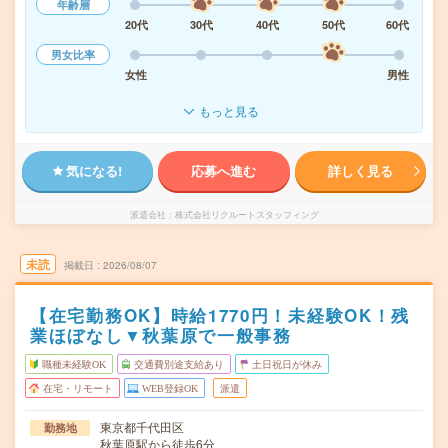
年齢層
20代
30代
40代
50代
60代
男女比率
女性
男性
もっと見る
気になる!
応募へ進む
詳しく見る
派遣会社
株式会社リクルートスタッフィング
未読
掲載日
2026/08/07
【在宅勤務OK】時給1770円！未経験OK！残
業ほぼなし▼秋葉原で一般事務
職種未経験OK
交通費別途支給あり
土日祝日が休み
在宅・リモート
WEB登録OK
派遣
東京都千代田区
勤務地
秋葉原駅から徒歩6分