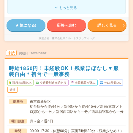
もっと見る
気になる!
応募へ進む
詳しく見る
派遣会社
株式会社リクルートスタッフィング
未読
掲載日
2026/08/07
時給1850円！未経験OK！残業ほぼなし▼服
装自由＊初台で一般事務
職種未経験OK
交通費別途支給あり
土日祝日が休み
WEB登録OK
派遣
東京都新宿区
勤務地
初台駅から徒歩1分／新宿駅から徒歩15分／新宿(東京メト
ロ)駅から---分／新宿西口駅から---分／西武新宿駅から---分
月～金／週5日
曜日頻度
09:00-17:30（休憩60分）実働7時間30分（残業少なめ！）
時間