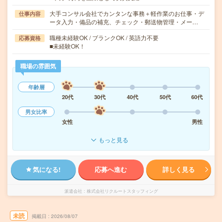
大手コンサル会社でカンタンな事務＋軽作業のお仕事・デ
仕事内容
ータ入力・備品の補充、チェック・郵送物管理・メー…
職種未経験OK / ブランクOK / 英語力不要
応募資格
■未経験OK！
職場の雰囲気
年齢層
20代
30代
40代
50代
60代
男女比率
女性
男性
もっと見る
気になる!
応募へ進む
詳しく見る
派遣会社
株式会社リクルートスタッフィング
未読
掲載日
2026/08/07