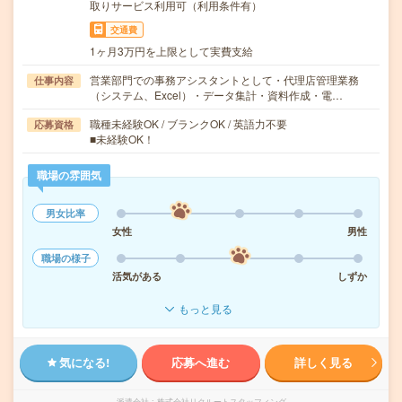
取りサービス利用可（利用条件有）
交通費
1ヶ月3万円を上限として実費支給
営業部門での事務アシスタントとして・代理店管理業務
仕事内容
（システム、Excel）・データ集計・資料作成・電…
職種未経験OK / ブランクOK / 英語力不要
応募資格
■未経験OK！
職場の雰囲気
男女比率
女性
男性
職場の様子
活気がある
しずか
もっと見る
気になる!
応募へ進む
詳しく見る
派遣会社
株式会社リクルートスタッフィング