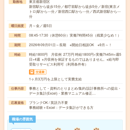
東京都新宿区
勤務地
新宿駅から徒歩15分／都庁前駅から徒歩5分／新宿(東京メ
トロ)駅から---分／新宿西口駅から---分／西武新宿駅から---
分
月～金／週5日
曜日頻度
08:45-17:30（休憩60分）実働7時間45分（残業少なめ！）
時間
2026年09月01日～長期 ※開始日相談OK ※9月～！
期間
時給1800円 月収例 27万円 時給1800円×実働7h45m×週5
時給
日×4週 ※月収例を保証するものではありません。※給与即
受取りサービス利用可（利用条件有）
交通費
1ヶ月3万円を上限として実費支給
事務として・資料のとりまとめ/集約/設計事務所への提出・
仕事内容
データ集計(Excel)・業務マニュアル修正…
ブランクOK / 英語力不要
応募資格
事務経験＋Excel：データ集計ができる方
職場の雰囲気