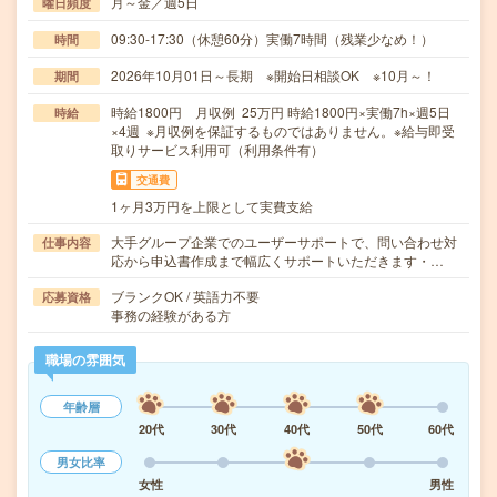
月～金／週5日
曜日頻度
09:30-17:30（休憩60分）実働7時間（残業少なめ！）
時間
2026年10月01日～長期 ※開始日相談OK ※10月～！
期間
時給1800円 月収例 25万円 時給1800円×実働7h×週5日
時給
×4週 ※月収例を保証するものではありません。※給与即受
取りサービス利用可（利用条件有）
交通費
1ヶ月3万円を上限として実費支給
大手グループ企業でのユーザーサポートで、問い合わせ対
仕事内容
応から申込書作成まで幅広くサポートいただきます・…
ブランクOK / 英語力不要
応募資格
事務の経験がある方
職場の雰囲気
年齢層
20代
30代
40代
50代
60代
男女比率
女性
男性