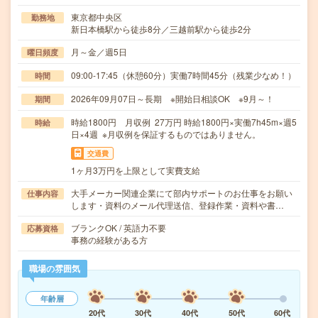
東京都中央区
勤務地
新日本橋駅から徒歩8分／三越前駅から徒歩2分
月～金／週5日
曜日頻度
09:00-17:45（休憩60分）実働7時間45分（残業少なめ！）
時間
2026年09月07日～長期 ※開始日相談OK ※9月～！
期間
時給1800円 月収例 27万円 時給1800円×実働7h45m×週5
時給
日×4週 ※月収例を保証するものではありません。
交通費
1ヶ月3万円を上限として実費支給
大手メーカー関連企業にて部内サポートのお仕事をお願い
仕事内容
します・資料のメール代理送信、登録作業・資料や書…
ブランクOK / 英語力不要
応募資格
事務の経験がある方
職場の雰囲気
年齢層
20代
30代
40代
50代
60代