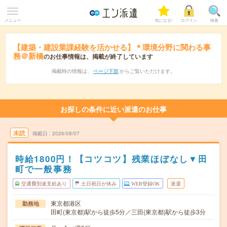
メニュー
気になる!
ログイン
検索
【建築・建設業課経験を活かせる】＊環境分野に関わる事
務＠新橋
のお仕事情報は、掲載が終了しています
掲載時の情報は、
ページ下部
からご覧いただけます。
お探しの条件に近い派遣のお仕事
未読
掲載日
2026/08/07
時給1800円！【コツコツ】残業ほぼなし▼田
町で一般事務
交通費別途支給あり
土日祝日が休み
WEB登録OK
派遣
東京都港区
勤務地
田町(東京都)駅から徒歩5分／三田(東京都)駅から徒歩3分