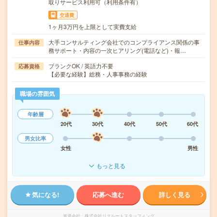
取りサービス利用可（利用条件有）
交通費
1ヶ月3万円を上限として実費支給
大手コンサルティング会社でのコンプライアンス関係の事
仕事内容
務サポート・内容の一次ヒアリング(電話など)・報…
ブランクOK / 英語力不要
応募資格
【必要な経験】総務・人事事務の経験
職場の雰囲気
年齢層
20代
30代
40代
50代
60代
男女比率
女性
男性
もっと見る
気になる!
応募へ進む
詳しく見る
派遣会社
株式会社リクルートスタッフィング