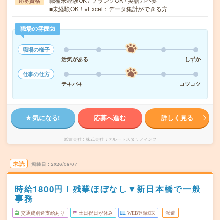
職種未経験OK / ブランクOK / 英語力不要
応募資格
■未経験OK！※Excel：データ集計ができる方
職場の雰囲気
職場の様子
活気がある
しずか
仕事の仕方
テキパキ
コツコツ
気になる!
応募へ進む
詳しく見る
派遣会社
株式会社リクルートスタッフィング
未読
掲載日
2026/08/07
時給1800円！残業ほぼなし▼新日本橋で一般
事務
交通費別途支給あり
土日祝日が休み
WEB登録OK
派遣