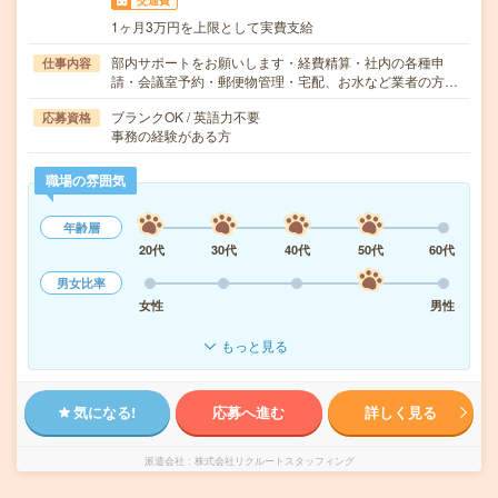
交通費
1ヶ月3万円を上限として実費支給
部内サポートをお願いします・経費精算・社内の各種申
仕事内容
請・会議室予約・郵便物管理・宅配、お水など業者の方…
ブランクOK / 英語力不要
応募資格
事務の経験がある方
職場の雰囲気
年齢層
20代
30代
40代
50代
60代
男女比率
女性
男性
もっと見る
気になる!
応募へ進む
詳しく見る
派遣会社
株式会社リクルートスタッフィング