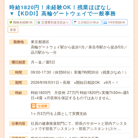
時給1820円！未経験OK！残業ほぼなし
▼【KDDI】高輪ゲートウェイで一般事務
職種未経験OK
交通費別途支給あり
土日祝日が休み
WEB登録OK
派遣
東京都港区
勤務地
高輪ゲートウェイ駅から徒歩1分／泉岳寺駅から徒歩5分／
品川駅から---分
月～金／週5日
曜日頻度
09:00-17:30（休憩60分）実働7時間30分（残業少なめ！）
時間
2026年09月01日～長期 ※開始日相談OK ※9月～！
期間
時給1820円 月収例 27万円 時給1820円×実働7h30m×週5
時給
日×4週 ※月収例を保証するものではありません。
交通費
1ヶ月3万円を上限として実費支給
社員の健康推進部門にて、部長のサポートと部内アシスタ
仕事内容
ントです部長アシスタント・部長アシスタント(スケ…