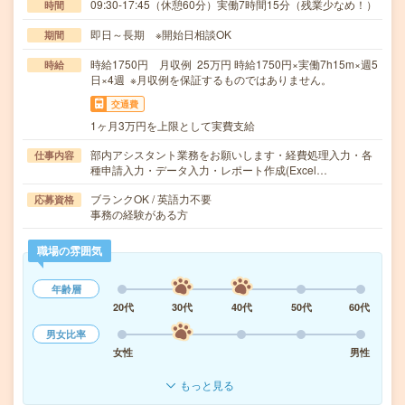
09:30-17:45（休憩60分）実働7時間15分（残業少なめ！）
時間
即日～長期 ※開始日相談OK
期間
時給1750円 月収例 25万円 時給1750円×実働7h15m×週5
時給
日×4週 ※月収例を保証するものではありません。
交通費
1ヶ月3万円を上限として実費支給
部内アシスタント業務をお願いします・経費処理入力・各
仕事内容
種申請入力・データ入力・レポート作成(Excel…
ブランクOK / 英語力不要
応募資格
事務の経験がある方
職場の雰囲気
年齢層
20代
30代
40代
50代
60代
男女比率
女性
男性
もっと見る