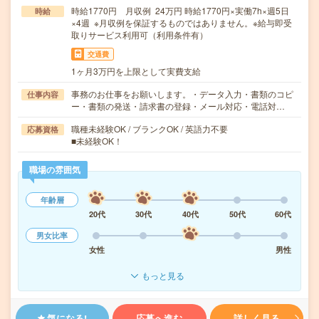
時給1770円 月収例 24万円 時給1770円×実働7h×週5日
時給
×4週 ※月収例を保証するものではありません。※給与即受
取りサービス利用可（利用条件有）
交通費
1ヶ月3万円を上限として実費支給
事務のお仕事をお願いします。・データ入力・書類のコピ
仕事内容
ー・書類の発送・請求書の登録・メール対応・電話対…
職種未経験OK / ブランクOK / 英語力不要
応募資格
■未経験OK！
職場の雰囲気
年齢層
20代
30代
40代
50代
60代
男女比率
女性
男性
もっと見る
気になる!
応募へ進む
詳しく見る