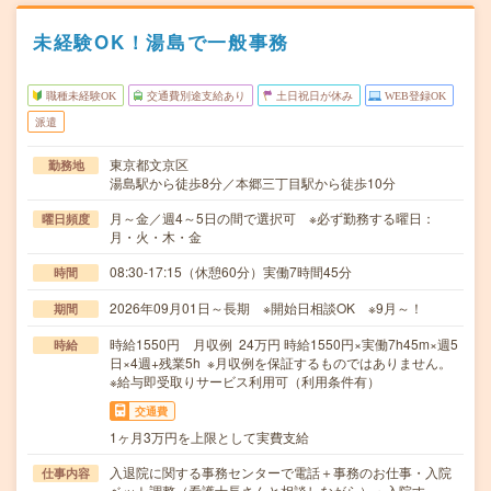
未経験OK！湯島で一般事務
職種未経験OK
交通費別途支給あり
土日祝日が休み
WEB登録OK
派遣
東京都文京区
勤務地
湯島駅から徒歩8分／本郷三丁目駅から徒歩10分
月～金／週4～5日の間で選択可 ※必ず勤務する曜日：
曜日頻度
月・火・木・金
08:30-17:15（休憩60分）実働7時間45分
時間
2026年09月01日～長期 ※開始日相談OK ※9月～！
期間
時給1550円 月収例 24万円 時給1550円×実働7h45m×週5
時給
日×4週+残業5h ※月収例を保証するものではありません。
※給与即受取りサービス利用可（利用条件有）
交通費
1ヶ月3万円を上限として実費支給
入退院に関する事務センターで電話＋事務のお仕事・入院
仕事内容
ベット調整（看護士長さんと相談しながら）・入院す…