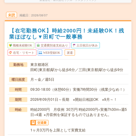
未読
掲載日
2026/08/07
【在宅勤務OK】時給2000円！未経験OK！残
業ほぼなし▼田町で一般事務
職種未経験OK
交通費別途支給あり
土日祝日が休み
在宅・リモート
WEB登録OK
派遣
東京都港区
勤務地
田町(東京都)駅から徒歩6分／三田(東京都)駅から徒歩9分
月～金／週5日
曜日頻度
09:30-18:00（休憩60分）実働7時間30分（残業少なめ！）
時間
2026年09月01日～長期 ※開始日相談OK ※9月～！
期間
時給2000円 月収例 30万円 時給2000円×実働7h30m×週5
時給
日×4週 ※月収例を保証するものではありません。
交通費
1ヶ月3万円を上限として実費支給