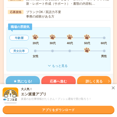
新・レポート作成（サポート）・書類の内容転…
ブランクOK / 英語力不要
応募資格
事務の経験がある方
職場の雰囲気
年齢層
20代
30代
40代
50代
60代
男女比率
女性
男性
もっと見る
気になる!
応募へ進む
詳しく見る
大人気！
派遣会社
株式会社リクルートスタッフィング
エン派遣アプリ
派遣のお仕事情報がたくさん！プッシュ通知で受け取ろう！
未読
掲載日
2026/08/07
アプリをダウンロード