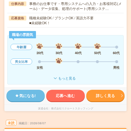
事務のお仕事です・専用システムへの入力・お客様対応(メ
仕事内容
ール)・データ収集、処理のサポート(専用システ…
職種未経験OK / ブランクOK / 英語力不要
応募資格
■未経験OK！
職場の雰囲気
年齢層
20代
30代
40代
50代
60代
男女比率
女性
男性
もっと見る
気になる!
応募へ進む
詳しく見る
派遣会社
株式会社リクルートスタッフィング
未読
掲載日
2026/08/07