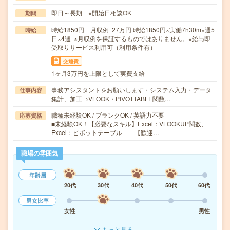
即日～長期 ※開始日相談OK
期間
時給1850円 月収例 27万円 時給1850円×実働7h30m×週5
時給
日×4週 ※月収例を保証するものではありません。※給与即
受取りサービス利用可（利用条件有）
交通費
1ヶ月3万円を上限として実費支給
事務アシスタントをお願いします・システム入力・データ
仕事内容
集計、加工→VLOOK・PIVOTTABLE関数…
職種未経験OK / ブランクOK / 英語力不要
応募資格
■未経験OK！【必要なスキル】Excel：VLOOKUP関数、
Excel：ピボットテーブル 【歓迎…
職場の雰囲気
年齢層
20代
30代
40代
50代
60代
男女比率
女性
男性
もっと見る