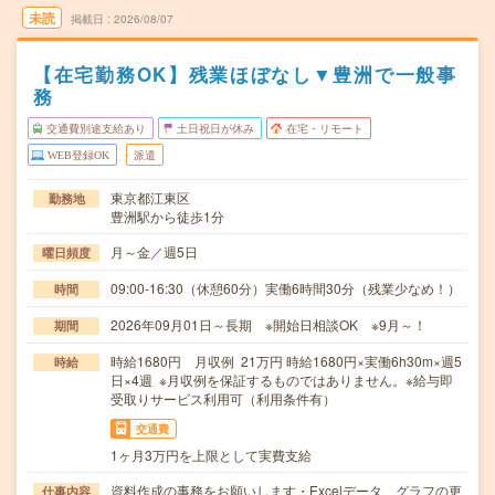
未読
掲載日
2026/08/07
【在宅勤務OK】残業ほぼなし▼豊洲で一般事
務
交通費別途支給あり
土日祝日が休み
在宅・リモート
WEB登録OK
派遣
東京都江東区
勤務地
豊洲駅から徒歩1分
月～金／週5日
曜日頻度
09:00-16:30（休憩60分）実働6時間30分（残業少なめ！）
時間
2026年09月01日～長期 ※開始日相談OK ※9月～！
期間
時給1680円 月収例 21万円 時給1680円×実働6h30m×週5
時給
日×4週 ※月収例を保証するものではありません。※給与即
受取りサービス利用可（利用条件有）
交通費
1ヶ月3万円を上限として実費支給
資料作成の事務をお願いします・Excelデータ、グラフの更
仕事内容