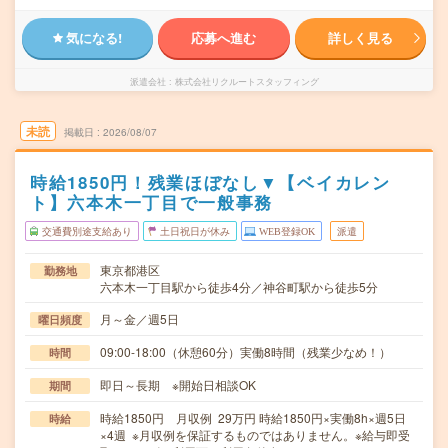
気になる!
応募へ進む
詳しく見る
派遣会社
株式会社リクルートスタッフィング
未読
掲載日
2026/08/07
時給1850円！残業ほぼなし▼【ベイカレン
ト】六本木一丁目で一般事務
交通費別途支給あり
土日祝日が休み
WEB登録OK
派遣
東京都港区
勤務地
六本木一丁目駅から徒歩4分／神谷町駅から徒歩5分
月～金／週5日
曜日頻度
09:00-18:00（休憩60分）実働8時間（残業少なめ！）
時間
即日～長期 ※開始日相談OK
期間
時給1850円 月収例 29万円 時給1850円×実働8h×週5日
時給
×4週 ※月収例を保証するものではありません。※給与即受