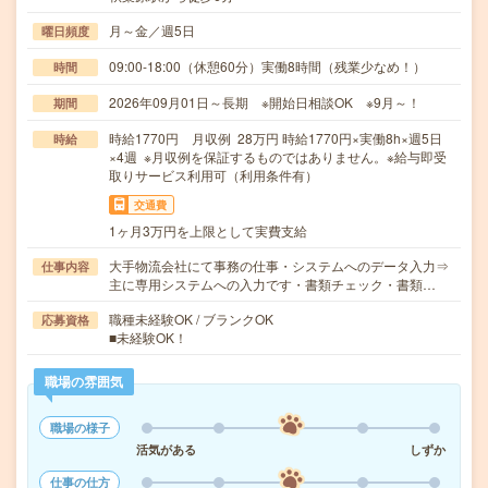
月～金／週5日
曜日頻度
09:00-18:00（休憩60分）実働8時間（残業少なめ！）
時間
2026年09月01日～長期 ※開始日相談OK ※9月～！
期間
時給1770円 月収例 28万円 時給1770円×実働8h×週5日
時給
×4週 ※月収例を保証するものではありません。※給与即受
取りサービス利用可（利用条件有）
交通費
1ヶ月3万円を上限として実費支給
大手物流会社にて事務の仕事・システムへのデータ入力⇒
仕事内容
主に専用システムへの入力です・書類チェック・書類…
職種未経験OK / ブランクOK
応募資格
■未経験OK！
職場の雰囲気
職場の様子
活気がある
しずか
仕事の仕方