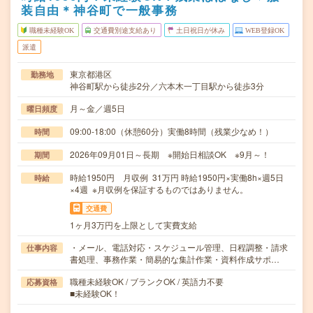
装自由＊神谷町で一般事務
職種未経験OK
交通費別途支給あり
土日祝日が休み
WEB登録OK
派遣
東京都港区
勤務地
神谷町駅から徒歩2分／六本木一丁目駅から徒歩3分
月～金／週5日
曜日頻度
09:00-18:00（休憩60分）実働8時間（残業少なめ！）
時間
2026年09月01日～長期 ※開始日相談OK ※9月～！
期間
時給1950円 月収例 31万円 時給1950円×実働8h×週5日
時給
×4週 ※月収例を保証するものではありません。
交通費
1ヶ月3万円を上限として実費支給
・メール、電話対応・スケジュール管理、日程調整・請求
仕事内容
書処理、事務作業・簡易的な集計作業・資料作成サポ…
職種未経験OK / ブランクOK / 英語力不要
応募資格
■未経験OK！