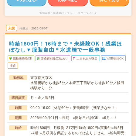
派遣会社
株式会社リクルートスタッフィング
未読
掲載日
2026/08/07
時給1800円！16時まで＊未経験OK！残業ほ
ぼなし▼服装自由＊水道橋で一般事務
職種未経験OK
交通費別途支給あり
土日祝日が休み
WEB登録OK
派遣
東京都文京区
勤務地
水道橋駅から徒歩5分／本郷三丁目駅から徒歩10分／飯田
橋駅から---分
月～金／週5日
曜日頻度
09:00-16:00（休憩60分）実働6時間（残業少なめ！）
時間
2026年09月01日～長期 ※開始日相談OK ※9月～！
期間
時給1800円 月収例 21万円 時給1800円×実働6h×週5日
時給
×4週 ※月収例を保証するものではありません。※給与即受