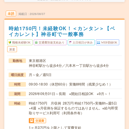
未読
掲載日
2026/08/07
時給1750円！未経験OK！＜カンタン＞【ベ
イカレント】神谷町で一般事務
職種未経験OK
交通費別途支給あり
土日祝日が休み
WEB登録OK
派遣
東京都港区
勤務地
神谷町駅から徒歩4分／六本木一丁目駅から徒歩4分
月～金／週5日
曜日頻度
09:00-18:00（休憩60分）実働8時間（残業少なめ！）
時間
2026年09月01日～長期 ※開始日相談OK ※9月～！
期間
時給1750円 月収例 28万円 時給1750円×実働8h×週5日
時給
×4週 ※月収例を保証するものではありません。※給与即受
取りサービス利用可（利用条件有）
交通費
1ヶ月3万円を上限として実費支給