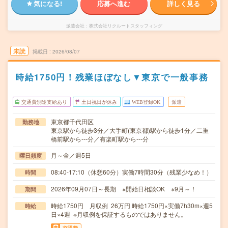
気になる!
応募へ進む
詳しく見る
派遣会社
株式会社リクルートスタッフィング
未読
掲載日
2026/08/07
時給1750円！残業ほぼなし▼東京で一般事務
交通費別途支給あり
土日祝日が休み
WEB登録OK
派遣
東京都千代田区
勤務地
東京駅から徒歩3分／大手町(東京都)駅から徒歩1分／二重
橋前駅から---分／有楽町駅から---分
月～金／週5日
曜日頻度
08:40-17:10（休憩60分）実働7時間30分（残業少なめ！）
時間
2026年09月07日～長期 ※開始日相談OK ※9月～！
期間
時給1750円 月収例 26万円 時給1750円×実働7h30m×週5
時給
日×4週 ※月収例を保証するものではありません。