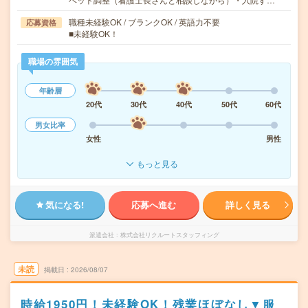
職種未経験OK / ブランクOK / 英語力不要
応募資格
■未経験OK！
職場の雰囲気
年齢層
20代
30代
40代
50代
60代
男女比率
女性
男性
もっと見る
気になる!
応募へ進む
詳しく見る
派遣会社
株式会社リクルートスタッフィング
未読
掲載日
2026/08/07
時給1950円！未経験OK！残業ほぼなし▼服