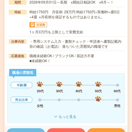
2026年09月01日～長期 ※開始日相談OK ※9月～！
期間
時給1750円 月収例 28万円 時給1750円×実働8h×週5日
時給
×4週 ※月収例を保証するものではありません。
交通費
1ヶ月3万円を上限として実費支給
・専用システム入力・書類チェック・申請者へ書類記載内
仕事内容
容の確認（お電話） 落ちついた雰囲気の職場です
職種未経験OK / ブランクOK / 英語力不要
応募資格
■未経験OK！
職場の雰囲気
年齢層
20代
30代
40代
50代
60代
男女比率
女性
男性
もっと見る