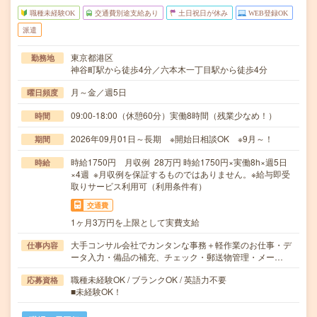
職種未経験OK
交通費別途支給あり
土日祝日が休み
WEB登録OK
派遣
東京都港区
勤務地
神谷町駅から徒歩4分／六本木一丁目駅から徒歩4分
月～金／週5日
曜日頻度
09:00-18:00（休憩60分）実働8時間（残業少なめ！）
時間
2026年09月01日～長期 ※開始日相談OK ※9月～！
期間
時給1750円 月収例 28万円 時給1750円×実働8h×週5日
時給
×4週 ※月収例を保証するものではありません。※給与即受
取りサービス利用可（利用条件有）
交通費
1ヶ月3万円を上限として実費支給
大手コンサル会社でカンタンな事務＋軽作業のお仕事・デ
仕事内容
ータ入力・備品の補充、チェック・郵送物管理・メー…
職種未経験OK / ブランクOK / 英語力不要
応募資格
■未経験OK！