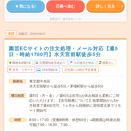
気になる!
応募へ進む
詳しく見る
派遣会社
株式会社パソナ
未読
掲載日
2026/08/07
園芸ECサイトの注文処理・メール対応【週5
日・時給1700円】水天宮前駅徒歩5分
職種未経験OK
交通費別途支給あり
土日祝日が休み
残業なし
在宅・リモート
WEB登録OK
正社員への紹介予定派遣
東京都中央区
勤務地
水天宮前駅から徒歩5分／茅場町駅から徒歩5分
週5日（月～金）／週4日は在宅※お休み相談も柔軟にご対
曜日頻度
応いただけます。【在宅勤務について】就業開始から3か
月程度で週4在宅可、1ヵ月から段階的に習得度次第でリモ
ート開始可
8:00～17:00（実働8時間・休憩60分）※閑散期は時差出勤
時間
可能(7:00～16:00、7:30…