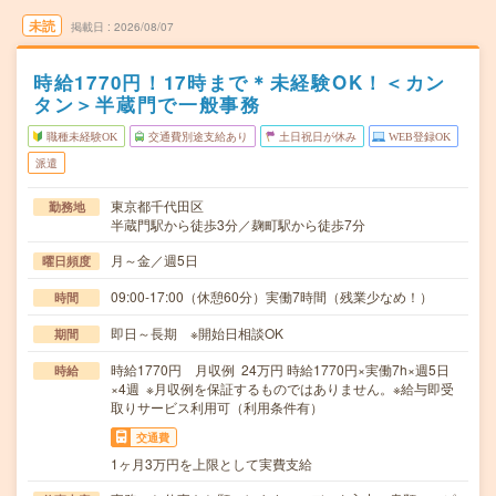
未読
掲載日
2026/08/07
時給1770円！17時まで＊未経験OK！＜カン
タン＞半蔵門で一般事務
職種未経験OK
交通費別途支給あり
土日祝日が休み
WEB登録OK
派遣
東京都千代田区
勤務地
半蔵門駅から徒歩3分／麹町駅から徒歩7分
月～金／週5日
曜日頻度
09:00-17:00（休憩60分）実働7時間（残業少なめ！）
時間
即日～長期 ※開始日相談OK
期間
時給1770円 月収例 24万円 時給1770円×実働7h×週5日
時給
×4週 ※月収例を保証するものではありません。※給与即受
取りサービス利用可（利用条件有）
交通費
1ヶ月3万円を上限として実費支給