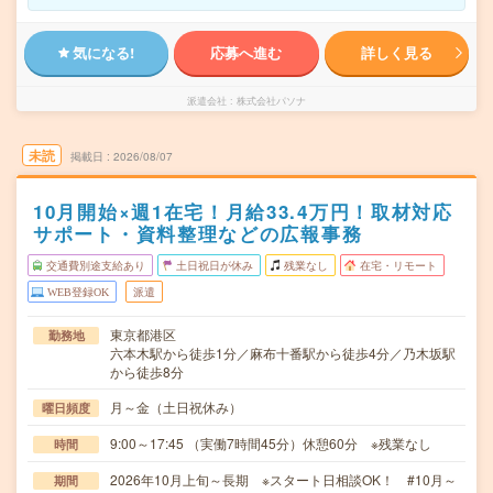
気になる!
応募へ進む
詳しく見る
派遣会社
株式会社パソナ
未読
掲載日
2026/08/07
10月開始×週1在宅！月給33.4万円！取材対応
サポート・資料整理などの広報事務
交通費別途支給あり
土日祝日が休み
残業なし
在宅・リモート
WEB登録OK
派遣
東京都港区
勤務地
六本木駅から徒歩1分／麻布十番駅から徒歩4分／乃木坂駅
から徒歩8分
月～金（土日祝休み）
曜日頻度
9:00～17:45 （実働7時間45分）休憩60分 ※残業なし
時間
2026年10月上旬～長期 ※スタート日相談OK！ #10月～
期間