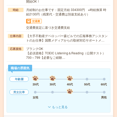
開始OK！
月給制のお仕事です：固定月給 334300円 ※時給換算 時
時給
給2130円（残業代・交通費は別途支給あり）
交通費
交通費規定に基づき交通費支給
【大手不動産デベロッパー森ビルでの広報事務アシスタン
仕事内容
トのお仕事】国際メディアからの取材対応サポートメ…
ブランクOK
応募資格
【必須資格】TOEIC Listening＆Reading（公開テスト）
700～799【必要なご経験…
職場の雰囲気
年齢層
20代
30代
40代
50代
60代
男女比率
女性
男性
もっと見る