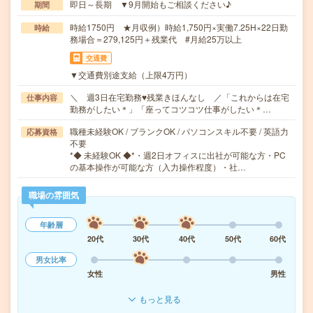
即日～長期 ▼9月開始もご相談ください♪
期間
時給1750円 ★月収例）時給1,750円×実働7.25H×22日勤
時給
務場合＝279,125円＋残業代 #月給25万以上
交通費
▼交通費別途支給（上限4万円）
＼ 週3日在宅勤務♥残業きほんなし ／「これからは在宅
仕事内容
勤務がしたい＊」「座ってコツコツ仕事がしたい＊…
職種未経験OK / ブランクOK / パソコンスキル不要 / 英語力
応募資格
不要
*◆ 未経験OK ◆*・週2日オフィスに出社が可能な方・PC
の基本操作が可能な方（入力操作程度）・社…
職場の雰囲気
年齢層
20代
30代
40代
50代
60代
男女比率
女性
男性
もっと見る