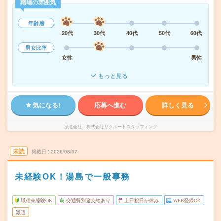
職場の雰囲気
年齢層
20代
30代
40代
50代
60代
男女比率
女性
男性
もっと見る
気になる!
応募へ進む
詳しく見る
派遣会社
株式会社リクルートスタッフィング
未読
掲載日
2026/08/07
未経験OK！湯島で一般事務
職種未経験OK
交通費別途支給あり
土日祝日が休み
WEB登録OK
派遣