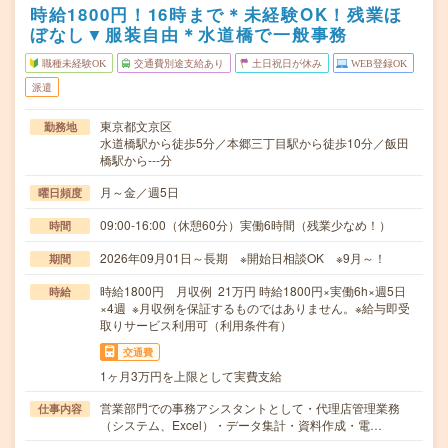
時給1800円！16時まで＊未経験OK！残業ほ
ぼなし▼服装自由＊水道橋で一般事務
職種未経験OK
交通費別途支給あり
土日祝日が休み
WEB登録OK
派遣
東京都文京区
勤務地
水道橋駅から徒歩5分／本郷三丁目駅から徒歩10分／飯田
橋駅から---分
月～金／週5日
曜日頻度
09:00-16:00（休憩60分）実働6時間（残業少なめ！）
時間
2026年09月01日～長期 ※開始日相談OK ※9月～！
期間
時給1800円 月収例 21万円 時給1800円×実働6h×週5日
時給
×4週 ※月収例を保証するものではありません。※給与即受
取りサービス利用可（利用条件有）
交通費
1ヶ月3万円を上限として実費支給
営業部門での事務アシスタントとして・代理店管理業務
仕事内容
（システム、Excel）・データ集計・資料作成・電…