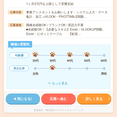
1ヶ月3万円を上限として実費支給
事務アシスタントをお願いします・システム入力・データ
仕事内容
集計、加工→VLOOK・PIVOTTABLE関数…
職種未経験OK / ブランクOK / 英語力不要
応募資格
■未経験OK！【必要なスキル】Excel：VLOOKUP関数、
Excel：ピボットテーブル 【歓迎…
職場の雰囲気
年齢層
20代
30代
40代
50代
60代
男女比率
女性
男性
もっと見る
気になる!
応募へ進む
詳しく見る
派遣会社
株式会社リクルートスタッフィング