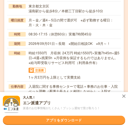
東京都文京区
勤務地
湯島駅から徒歩8分／本郷三丁目駅から徒歩10分
月～金／週4～5日の間で選択可 ※必ず勤務する曜日：
曜日頻度
月・火・木・金
08:30-17:15（休憩60分）実働7時間45分
時間
2026年09月01日～長期 ※開始日相談OK ※9月～！
期間
時給1550円 月収例 24万円 時給1550円×実働7h45m×週5
時給
日×4週+残業5h ※月収例を保証するものではありません。
※給与即受取りサービス利用可（利用条件有）
交通費
1ヶ月3万円を上限として実費支給
入退院に関する事務センターで電話＋事務のお仕事・入院
仕事内容
ベット調整（看護士長さんと相談しながら）・入院す…
大人気！
職種未経験OK / ブランクOK / 英語力不要
応募資格
エン派遣アプリ
■未経験OK！
派遣のお仕事情報がたくさん！プッシュ通知で受け取ろう！
職場の雰囲気
アプリをダウンロード