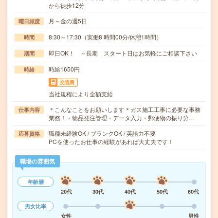
から徒歩12分
月～金の週5日
曜日頻度
8:30～17:30（実働8 時間00分/休憩1時間）
時間
即日OK！ ～長期 スタート日はお気軽にご相談下さい
期間
時給1650円
時給
交通費
当社規程により全額支給
＊こんなことをお願いします＊ガス施工工事に必要な事務
仕事内容
業務！・物品発注管理・データ入力・郵便物の振り分…
職種未経験OK / ブランクOK / 英語力不要
応募資格
PCを使ったお仕事の経験があれば大丈夫です！
職場の雰囲気
年齢層
20代
30代
40代
50代
60代
男女比率
女性
男性