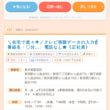
気になる!
応募へ進む
詳しく見る
派遣会社
株式会社ビースタイル スマートキャリア
未読
掲載日
2026/08/07
＼在宅で楽々☀／テレビ視聴データの入力☝
番組名・〇分…♩電話なし☎《正社員》
職種未経験OK
交通費別途支給あり
土日祝日が休み
残業なし
在宅・リモート
WEB登録OK
正社員への紹介予定派遣
東京都新宿区
勤務地
新宿駅から徒歩5分／新宿三丁目駅から徒歩7分／都庁前駅
から徒歩9分／西武新宿駅から徒歩12分／新宿西口駅から
徒歩14分
月～金 ※平日5日勤務 ※業務習得後、週3日在宅が可能で
曜日頻度
す♪ ＃週3日在宅以上
9:00～17:30 （実働：7.5時間 休憩：1時間）☝9:30～
時間
18:00、10:00～18:3…