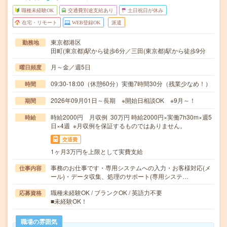
職種未経験OK
交通費別途支給あり
土日祝日が休み
在宅・リモート
WEB登録OK
派遣
東京都港区
勤務地
田町(東京都)駅から徒歩6分／三田(東京都)駅から徒歩9分
月～金／週5日
曜日頻度
09:30-18:00（休憩60分）実働7時間30分（残業少なめ！）
時間
2026年09月01日～長期 ※開始日相談OK ※9月～！
期間
時給2000円 月収例 30万円 時給2000円×実働7h30m×週5
時給
日×4週 ※月収例を保証するものではありません。
交通費
1ヶ月3万円を上限として実費支給
事務のお仕事です・専用システムへの入力・お客様対応(メ
仕事内容
ール)・データ収集、処理のサポート(専用システ…
職種未経験OK / ブランクOK / 英語力不要
応募資格
■未経験OK！
職場の雰囲気