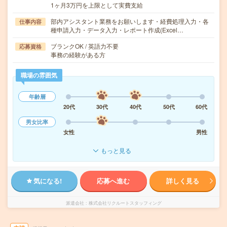
1ヶ月3万円を上限として実費支給
部内アシスタント業務をお願いします・経費処理入力・各
仕事内容
種申請入力・データ入力・レポート作成(Excel…
ブランクOK / 英語力不要
応募資格
事務の経験がある方
職場の雰囲気
年齢層
20代
30代
40代
50代
60代
男女比率
女性
男性
もっと見る
気になる!
応募へ進む
詳しく見る
派遣会社
株式会社リクルートスタッフィング