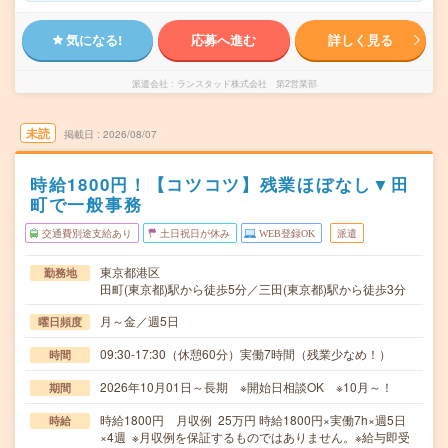
気になる!
応募へ進む
詳しく見る
派遣会社
ランスタッド株式会社 第2営業部
未読
掲載日
2026/08/07
時給1800円！【コツコツ】残業ほぼなし▼田
町で一般事務
交通費別途支給あり
土日祝日が休み
WEB登録OK
派遣
東京都港区
勤務地
田町(東京都)駅から徒歩5分／三田(東京都)駅から徒歩3分
月～金／週5日
曜日頻度
09:30-17:30（休憩60分）実働7時間（残業少なめ！）
時間
2026年10月01日～長期 ※開始日相談OK ※10月～！
期間
時給1800円 月収例 25万円 時給1800円×実働7h×週5日
時給
×4週 ※月収例を保証するものではありません。※給与即受