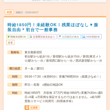
未読
掲載日
2026/08/07
時給1850円！未経験OK！残業ほぼなし▼服
装自由＊初台で一般事務
職種未経験OK
交通費別途支給あり
土日祝日が休み
WEB登録OK
派遣
東京都新宿区
勤務地
初台駅から徒歩1分／新宿駅から徒歩15分／新宿(東京メト
ロ)駅から---分／新宿西口駅から---分／西武新宿駅から---分
月～金／週5日
曜日頻度
09:00-17:30（休憩60分）実働7時間30分（残業少なめ！）
時間
即日～長期 ※開始日相談OK
期間
時給1850円 月収例 27万円 時給1850円×実働7h30m×週5
時給
日×4週 ※月収例を保証するものではありません。※給与即
受取りサービス利用可（利用条件有）
交通費