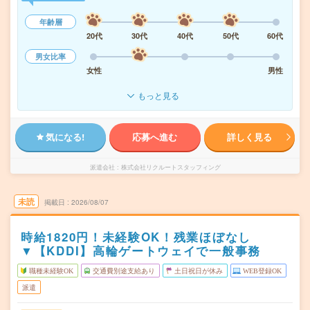
年齢層
20代
30代
40代
50代
60代
男女比率
女性
男性
もっと見る
気になる!
応募へ進む
詳しく見る
派遣会社
株式会社リクルートスタッフィング
未読
掲載日
2026/08/07
時給1820円！未経験OK！残業ほぼなし
▼【KDDI】高輪ゲートウェイで一般事務
職種未経験OK
交通費別途支給あり
土日祝日が休み
WEB登録OK
派遣