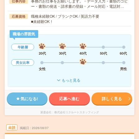
事務のお仕事をお願いします。・データ入力・書類のコピ
仕事内容
ー・書類の発送・請求書の登録・メール対応・電話対…
職種未経験OK / ブランクOK / 英語力不要
応募資格
■未経験OK！
職場の雰囲気
年齢層
20代
30代
40代
50代
60代
男女比率
女性
男性
もっと見る
気になる!
応募へ進む
詳しく見る
派遣会社
株式会社リクルートスタッフィング
未読
掲載日
2026/08/07