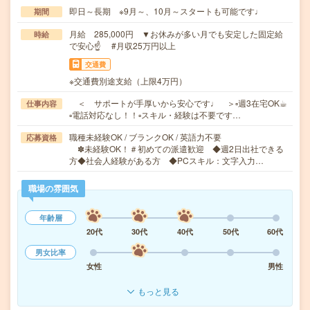
即日～長期 ※9月～、10月～スタートも可能です♩
期間
月給 285,000円 ▼お休みが多い月でも安定した固定給
時給
で安心☝ #月収25万円以上
交通費
※交通費別途支給（上限4万円）
＜ サポートが手厚いから安心です♩ ＞▫週3在宅OK☕︎
仕事内容
▫電話対応なし！！▫スキル・経験は不要です…
職種未経験OK / ブランクOK / 英語力不要
応募資格
✽未経験OK！＃初めての派遣歓迎 ◆週2日出社できる
方◆社会人経験がある方 ◆PCスキル：文字入力…
職場の雰囲気
年齢層
20代
30代
40代
50代
60代
男女比率
女性
男性
もっと見る