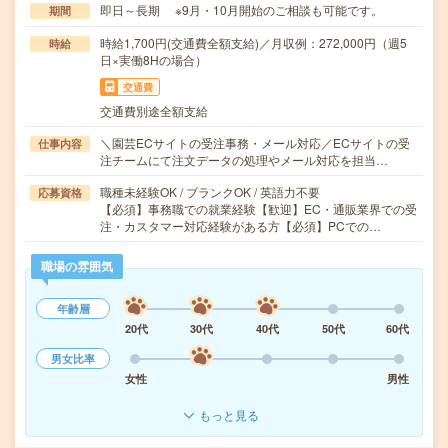
即日～長期 ※9月・10月開始のご相談も可能です。
期間
時給1,700円(交通費全額支給)／月収例：272,000円（週5
時給
日×実働8Hの場合）
交通費
交通費別途全額支給
＼園芸ECサイトの受注事務・メール対応／ECサイトの受
仕事内容
注チームにて注文データの処理やメール対応を担当…
職種未経験OK / ブランクOK / 英語力不要
応募資格
【必須】事務職での就業経験【歓迎】EC・通販業界での受
注・カスタマー対応経験がある方【必須】PCでの…
職場の雰囲気
年齢層
20代
30代
40代
50代
60代
男女比率
女性
男性
もっと見る