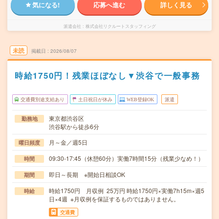
気になる!
応募へ進む
詳しく見る
派遣会社
株式会社リクルートスタッフィング
未読
掲載日
2026/08/07
時給1750円！残業ほぼなし▼渋谷で一般事務
交通費別途支給あり
土日祝日が休み
WEB登録OK
派遣
東京都渋谷区
勤務地
渋谷駅から徒歩6分
月～金／週5日
曜日頻度
09:30-17:45（休憩60分）実働7時間15分（残業少なめ！）
時間
即日～長期 ※開始日相談OK
期間
時給1750円 月収例 25万円 時給1750円×実働7h15m×週5
時給
日×4週 ※月収例を保証するものではありません。
交通費