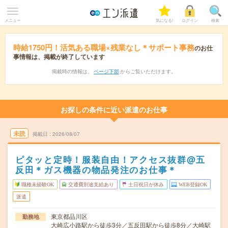
メニュー
気になる!
ログイン
検索
時給1750円！活気ある職場×残業なし＊サポート事務
のお仕
事情報は、掲載が終了しています
掲載時の情報は、
ページ下部
からご覧いただけます。
お探しの条件に近い派遣のお仕事
未読
掲載日
2026/08/07
ピタッと定時！服装自由！アクセス抜群@五
反田＊ガス機器の物品発注のお仕事＊
職種未経験OK
交通費別途支給あり
土日祝日が休み
WEB登録OK
派遣
東京都品川区
勤務地
大崎広小路駅から徒歩3分／五反田駅から徒歩8分／大崎駅