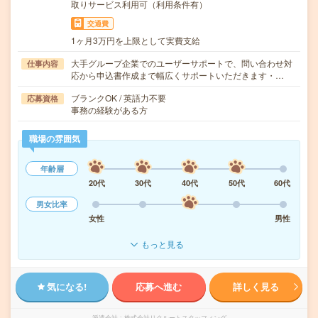
取りサービス利用可（利用条件有）
交通費
1ヶ月3万円を上限として実費支給
大手グループ企業でのユーザーサポートで、問い合わせ対
仕事内容
応から申込書作成まで幅広くサポートいただきます・…
ブランクOK / 英語力不要
応募資格
事務の経験がある方
職場の雰囲気
年齢層
20代
30代
40代
50代
60代
男女比率
女性
男性
もっと見る
気になる!
応募へ進む
詳しく見る
派遣会社
株式会社リクルートスタッフィング