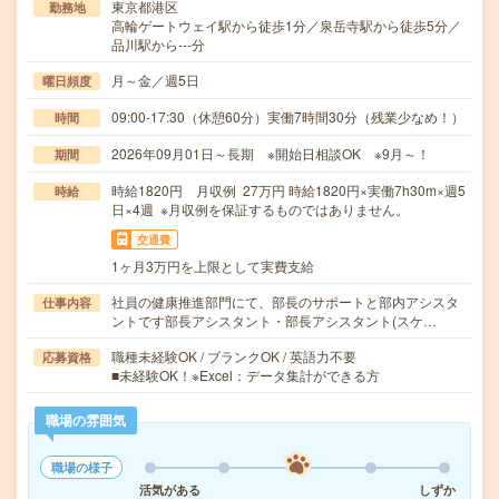
東京都港区
勤務地
高輪ゲートウェイ駅から徒歩1分／泉岳寺駅から徒歩5分／
品川駅から---分
月～金／週5日
曜日頻度
09:00-17:30（休憩60分）実働7時間30分（残業少なめ！）
時間
2026年09月01日～長期 ※開始日相談OK ※9月～！
期間
時給1820円 月収例 27万円 時給1820円×実働7h30m×週5
時給
日×4週 ※月収例を保証するものではありません。
交通費
1ヶ月3万円を上限として実費支給
社員の健康推進部門にて、部長のサポートと部内アシスタ
仕事内容
ントです部長アシスタント・部長アシスタント(スケ…
職種未経験OK / ブランクOK / 英語力不要
応募資格
■未経験OK！※Excel：データ集計ができる方
職場の雰囲気
職場の様子
活気がある
しずか