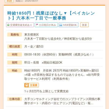
未読
掲載日
2026/08/07
時給1850円！残業ほぼなし▼【ベイカレン
ト】六本木一丁目で一般事務
交通費別途支給あり
土日祝日が休み
WEB登録OK
派遣
東京都港区
勤務地
六本木一丁目駅から徒歩4分／神谷町駅から徒歩5分
月～金／週5日
曜日頻度
09:00-18:00（休憩60分）実働8時間（残業少なめ！）
時間
即日～長期 ※開始日相談OK
期間
時給1850円 月収例 29万円 時給1850円×実働8h×週5日
時給
×4週 ※月収例を保証するものではありません。※給与即受
取りサービス利用可（利用条件有）
交通費
1ヶ月3万円を上限として実費支給
大手コンサルティング会社でのコンプライアンス関係の事
仕事内容
務サポート・内容の一次ヒアリング(電話など)・報…