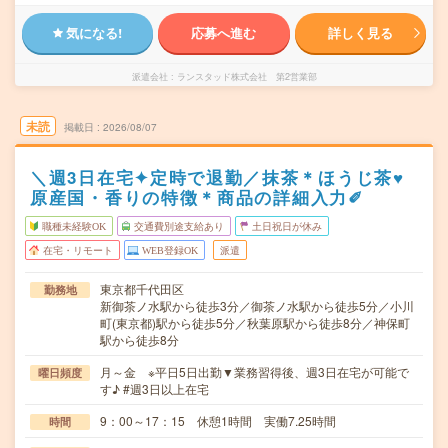
気になる!
応募へ進む
詳しく見る
派遣会社
ランスタッド株式会社 第2営業部
未読
掲載日
2026/08/07
＼週3日在宅✦定時で退勤／抹茶＊ほうじ茶♥
原産国・香りの特徴＊商品の詳細入力✐
職種未経験OK
交通費別途支給あり
土日祝日が休み
在宅・リモート
WEB登録OK
派遣
東京都千代田区
勤務地
新御茶ノ水駅から徒歩3分／御茶ノ水駅から徒歩5分／小川
町(東京都)駅から徒歩5分／秋葉原駅から徒歩8分／神保町
駅から徒歩8分
月～金 ※平日5日出勤▼業務習得後、週3日在宅が可能で
曜日頻度
す♪ #週3日以上在宅
9：00～17：15 休憩1時間 実働7.25時間
時間