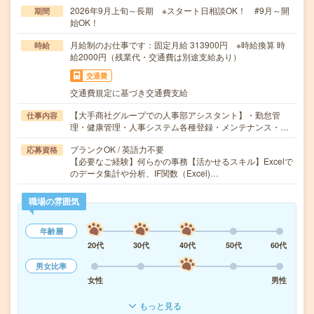
2026年9月上旬～長期 ※スタート日相談OK！ #9月～開
期間
始OK！
月給制のお仕事です：固定月給 313900円 ※時給換算 時
時給
給2000円（残業代・交通費は別途支給あり）
交通費
交通費規定に基づき交通費支給
【大手商社グループでの人事部アシスタント】・勤怠管
仕事内容
理・健康管理・人事システム各種登録・メンテナンス・…
ブランクOK / 英語力不要
応募資格
【必要なご経験】何らかの事務【活かせるスキル】Excelで
のデータ集計や分析、IF関数（Excel)…
職場の雰囲気
年齢層
20代
30代
40代
50代
60代
男女比率
女性
男性
もっと見る