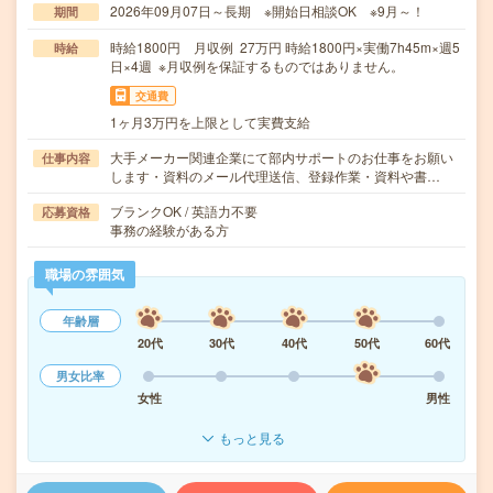
2026年09月07日～長期 ※開始日相談OK ※9月～！
期間
時給1800円 月収例 27万円 時給1800円×実働7h45m×週5
時給
日×4週 ※月収例を保証するものではありません。
交通費
1ヶ月3万円を上限として実費支給
大手メーカー関連企業にて部内サポートのお仕事をお願い
仕事内容
します・資料のメール代理送信、登録作業・資料や書…
ブランクOK / 英語力不要
応募資格
事務の経験がある方
職場の雰囲気
年齢層
20代
30代
40代
50代
60代
男女比率
女性
男性
もっと見る