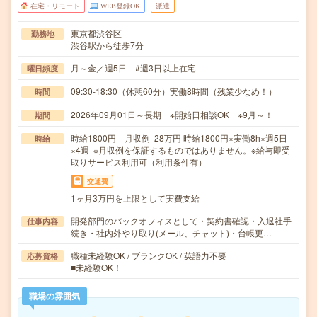
在宅・リモート
WEB登録OK
派遣
東京都渋谷区
勤務地
渋谷駅から徒歩7分
月～金／週5日 #週3日以上在宅
曜日頻度
09:30-18:30（休憩60分）実働8時間（残業少なめ！）
時間
2026年09月01日～長期 ※開始日相談OK ※9月～！
期間
時給1800円 月収例 28万円 時給1800円×実働8h×週5日
時給
×4週 ※月収例を保証するものではありません。※給与即受
取りサービス利用可（利用条件有）
交通費
1ヶ月3万円を上限として実費支給
開発部門のバックオフィスとして・契約書確認・入退社手
仕事内容
続き・社内外やり取り(メール、チャット)・台帳更…
職種未経験OK / ブランクOK / 英語力不要
応募資格
■未経験OK！
職場の雰囲気