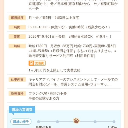
京都)駅から---分／日本橋(東京都)駅から---分／有楽町駅か
ら---分
月～金／週5日 #週3日以上在宅
曜日頻度
09:00-18:00（休憩60分）実働8時間（残業少なめ！）
時間
2026年10月01日～長期 ※開始日相談OK ※10月～！
期間
時給1730円 月収例 28万円 時給1730円×実働8h×週5日
時給
×4週+残業5h ※月収例を保証するものではありません。※
給与即受取りサービス利用可（利用条件有）
交通費
1ヶ月3万円を上限として実費支給
キャリアアドバイザーのアシスタントとして・メールでの
仕事内容
問合せ対応(メール、専用システム使用※フォーマッ…
ブランクOK / 英語力不要
応募資格
事務の経験がある方
職場の雰囲気
職場の様子
活気がある
しずか