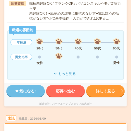
職種未経験OK / ブランクOK / パソコンスキル不要 / 英語力
応募資格
不要
未経験OK！●紙多めの環境に抵抗のない方●電話対応の抵
抗がない方＼PC基本操作・入力ができればOK☆…
職場の雰囲気
年齢層
20代
30代
40代
50代
60代
男女比率
女性
男性
もっと見る
気になる!
応募へ進む
詳しく見る
派遣会社
パーソルテンプスタッフ株式会社
未読
掲載日
2026/08/09