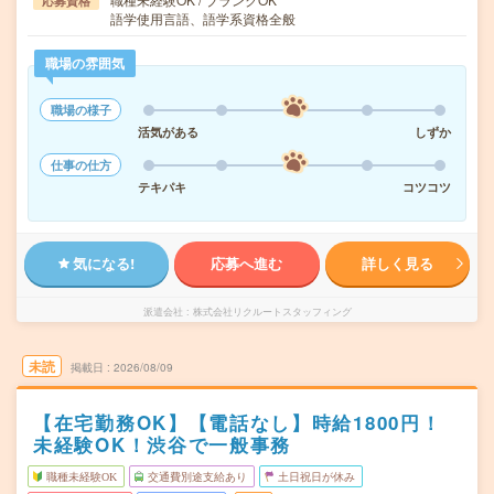
応募資格
語学使用言語、語学系資格全般
職場の雰囲気
職場の様子
活気がある
しずか
仕事の仕方
テキパキ
コツコツ
気になる!
応募へ進む
詳しく見る
派遣会社
株式会社リクルートスタッフィング
未読
掲載日
2026/08/09
【在宅勤務OK】【電話なし】時給1800円！
未経験OK！渋谷で一般事務
職種未経験OK
交通費別途支給あり
土日祝日が休み