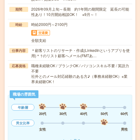
2026年09月上旬～長期 約1年間の期間限定 延長の可能
期間
性あり！10月開始相談OK！ ※9月～！
時給2000円～2100円
時給
交通費
全額支給
＊顧客リストのリサーチ・作成(LinkedInというアプリを使
仕事内容
用)＊↑のリスト顧客へメール(FMTあ…
職種未経験OK / ブランクOK / パソコンスキル不要 / 英語力
応募資格
不要
社外とのメール対応経験のある方♪（事務未経験OK）※業
界未経験OK！
職場の雰囲気
年齢層
20代
30代
40代
50代
60代
男女比率
女性
男性