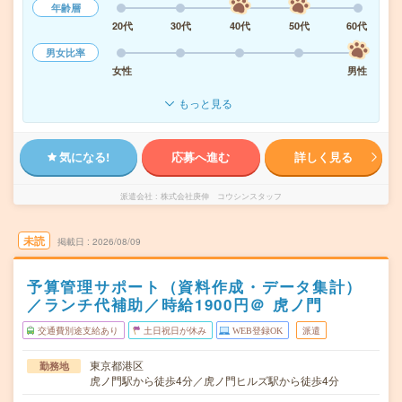
年齢層
20代
30代
40代
50代
60代
男女比率
女性
男性
もっと見る
気になる!
応募へ進む
詳しく見る
派遣会社
株式会社庚伸 コウシンスタッフ
未読
掲載日
2026/08/09
予算管理サポート（資料作成・データ集計）
／ランチ代補助／時給1900円＠ 虎ノ門
交通費別途支給あり
土日祝日が休み
WEB登録OK
派遣
東京都港区
勤務地
虎ノ門駅から徒歩4分／虎ノ門ヒルズ駅から徒歩4分