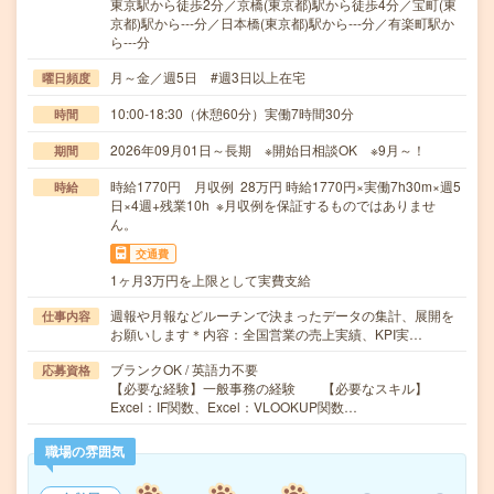
東京駅から徒歩2分／京橋(東京都)駅から徒歩4分／宝町(東
京都)駅から---分／日本橋(東京都)駅から---分／有楽町駅か
ら---分
月～金／週5日 #週3日以上在宅
曜日頻度
10:00-18:30（休憩60分）実働7時間30分
時間
2026年09月01日～長期 ※開始日相談OK ※9月～！
期間
時給1770円 月収例 28万円 時給1770円×実働7h30m×週5
時給
日×4週+残業10h ※月収例を保証するものではありませ
ん。
交通費
1ヶ月3万円を上限として実費支給
週報や月報などルーチンで決まったデータの集計、展開を
仕事内容
お願いします＊内容：全国営業の売上実績、KPI実…
ブランクOK / 英語力不要
応募資格
【必要な経験】一般事務の経験 【必要なスキル】
Excel：IF関数、Excel：VLOOKUP関数…
職場の雰囲気