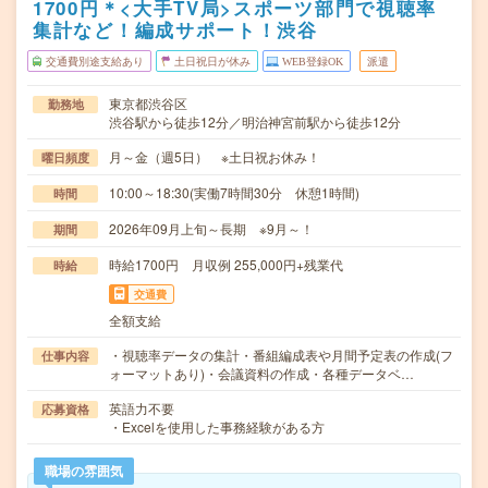
1700円＊<大手TV局>スポーツ部門で視聴率
集計など！編成サポート！渋谷
交通費別途支給あり
土日祝日が休み
WEB登録OK
派遣
東京都渋谷区
勤務地
渋谷駅から徒歩12分／明治神宮前駅から徒歩12分
月～金（週5日） ※土日祝お休み！
曜日頻度
10:00～18:30(実働7時間30分 休憩1時間)
時間
2026年09月上旬～長期 ※9月～！
期間
時給1700円 月収例 255,000円+残業代
時給
交通費
全額支給
・視聴率データの集計・番組編成表や月間予定表の作成(フ
仕事内容
ォーマットあり)・会議資料の作成・各種データベ…
英語力不要
応募資格
・Excelを使用した事務経験がある方
職場の雰囲気