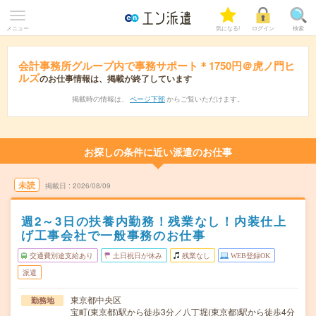
メニュー
気になる!
ログイン
検索
会計事務所グループ内で事務サポート＊1750円＠虎ノ門ヒ
ルズ
のお仕事情報は、掲載が終了しています
掲載時の情報は、
ページ下部
からご覧いただけます。
お探しの条件に近い派遣のお仕事
未読
掲載日
2026/08/09
週2～3日の扶養内勤務！残業なし！内装仕上
げ工事会社で一般事務のお仕事
交通費別途支給あり
土日祝日が休み
残業なし
WEB登録OK
派遣
東京都中央区
勤務地
宝町(東京都)駅から徒歩3分／八丁堀(東京都)駅から徒歩4分