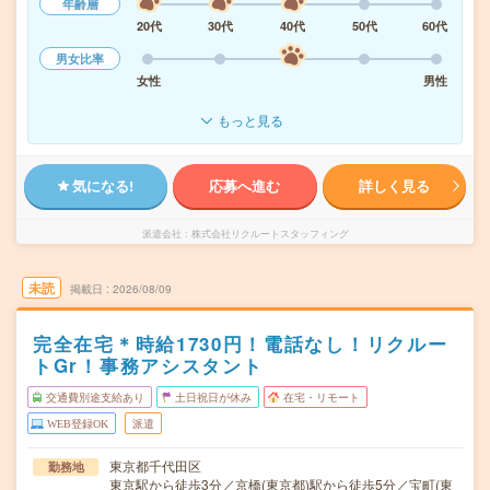
年齢層
20代
30代
40代
50代
60代
男女比率
女性
男性
もっと見る
気になる!
応募へ進む
詳しく見る
派遣会社
株式会社リクルートスタッフィング
未読
掲載日
2026/08/09
完全在宅＊時給1730円！電話なし！リクルー
トGr！事務アシスタント
交通費別途支給あり
土日祝日が休み
在宅・リモート
WEB登録OK
派遣
東京都千代田区
勤務地
東京駅から徒歩3分／京橋(東京都)駅から徒歩5分／宝町(東