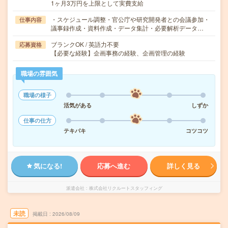
1ヶ月3万円を上限として実費支給
・スケジュール調整・官公庁や研究開発者との会議参加・
仕事内容
議事録作成・資料作成・データ集計・必要解析データ…
ブランクOK / 英語力不要
応募資格
【必要な経験】企画事務の経験、企画管理の経験
職場の雰囲気
職場の様子
活気がある
しずか
仕事の仕方
テキパキ
コツコツ
気になる!
応募へ進む
詳しく見る
派遣会社
株式会社リクルートスタッフィング
未読
掲載日
2026/08/09