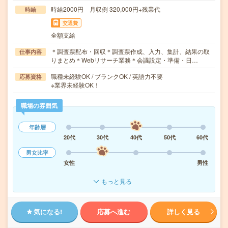
時給2000円 月収例 320,000円+残業代
時給
交通費
全額支給
＊調査票配布・回収＊調査票作成、入力、集計、結果の取
仕事内容
りまとめ＊Webリサーチ業務＊会議設定・準備・日…
職種未経験OK / ブランクOK / 英語力不要
応募資格
※業界未経験OK！
職場の雰囲気
年齢層
20代
30代
40代
50代
60代
男女比率
女性
男性
もっと見る
気になる!
応募へ進む
詳しく見る