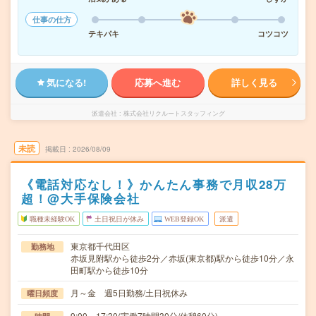
仕事の仕方
テキパキ
コツコツ
気になる!
応募へ進む
詳しく見る
派遣会社
株式会社リクルートスタッフィング
未読
掲載日
2026/08/09
《電話対応なし！》かんたん事務で月収28万
超！@大手保険会社
職種未経験OK
土日祝日が休み
WEB登録OK
派遣
東京都千代田区
勤務地
赤坂見附駅から徒歩2分／赤坂(東京都)駅から徒歩10分／永
田町駅から徒歩10分
月～金 週5日勤務/土日祝休み
曜日頻度
9:00～17:30(実働7時間30分/休憩60分)