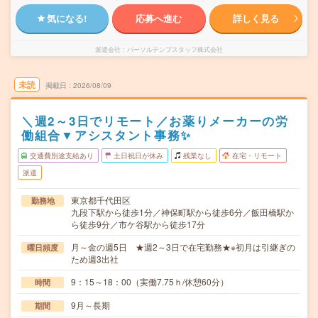
気になる!
応募へ進む
詳しく見る
派遣会社
パーソルテンプスタッフ株式会社
未読
掲載日
2026/08/09
＼週2～3日でリモート／お薬りメーカーの労
働組合▼アシスタント事務✨
交通費別途支給あり
土日祝日が休み
残業なし
在宅・リモート
派遣
東京都千代田区
勤務地
九段下駅から徒歩1分／神保町駅から徒歩6分／飯田橋駅か
ら徒歩9分／市ケ谷駅から徒歩17分
月～金の週5日 ★週2～3日で在宅勤務★※初月は引継ぎの
曜日頻度
ため週3出社
9：15～18：00（実働7.75ｈ/休憩60分）
時間
9月～長期
期間