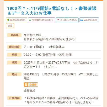
1900円＊＜11/9開始×電話なし！＞書類確認
＆データ入力のお仕事
職種未経験OK
交通費別途支給あり
土日祝日が休み
WEB登録OK
派遣
東京都中央区
勤務地
新橋駅から徒歩3分／銀座駅から徒歩6分
月～金（週5日） ※土日祝休み
曜日頻度
09:00～17:00(実働7時間 休憩1時間)
時間
2026年11月上旬～2027年03月下旬 今から決めよう！11
期間
月スタート！ ※11月～！
時給1900円 〇モデル月収：279,300円 ※21日就業した
時給
場合
交通費
全額支給
＊郵便物の開封＊内容物、必要書類がそろっているか確認
仕事内容
＊専用システムへの登録※電話対応は一切ありません…