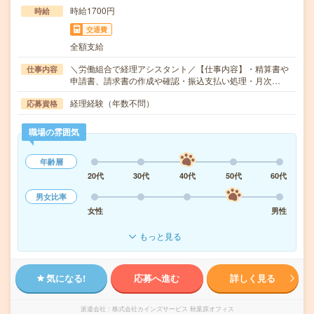
時給1700円
時給
交通費
全額支給
＼労働組合で経理アシスタント／【仕事内容】・精算書や
仕事内容
申請書、請求書の作成や確認・振込支払い処理・月次…
経理経験（年数不問）
応募資格
職場の雰囲気
年齢層
20代
30代
40代
50代
60代
男女比率
女性
男性
もっと見る
気になる!
応募へ進む
詳しく見る
派遣会社
株式会社カインズサービス 秋葉原オフィス