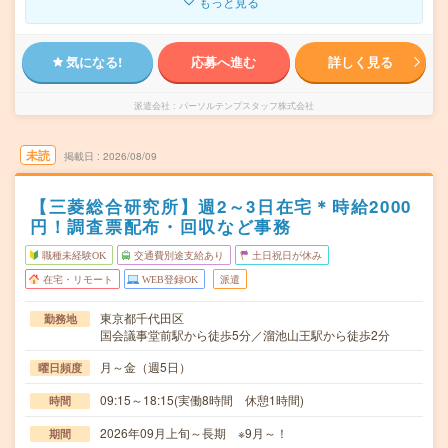
もっと見る
気になる!
応募へ進む
詳しく見る
派遣会社
パーソルテンプスタッフ株式会社
未読
掲載日
2026/08/09
【三菱総合研究所】週2～3日在宅＊時給2000
円！調査票配布・回収など事務
職種未経験OK
交通費別途支給あり
土日祝日が休み
在宅・リモート
WEB登録OK
派遣
東京都千代田区
勤務地
国会議事堂前駅から徒歩5分／溜池山王駅から徒歩2分
月～金（週5日）
曜日頻度
09:15～18:15(実働8時間 休憩1時間)
時間
2026年09月上旬～長期 ※9月～！
期間