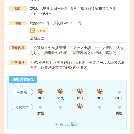
2026年09月上旬～長期 9月開始（前後要相談できま
期間
す） ※9月～！
時給3300円 月収例 462,000円
時給
交通費
全額支給
・会議運営や進捗管理・アクセス申請、データ管理（紙も
仕事内容
あり）・議事録作成補助・関係部署との連絡・英語使…
・PCを使用した事務経験がある方・英文メールの経験のあ
応募資格
る方・外資系企業での経験のある方
職場の雰囲気
年齢層
20代
30代
40代
50代
60代
男女比率
女性
男性
もっと見る