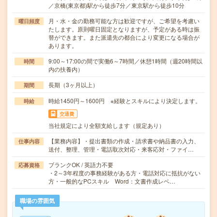
／京橋(東京都)駅から徒歩7分／東京駅から徒歩10分
月・水・金の勤務可能な方は歓迎ですが、ご希望を考慮い
曜日頻度
たします。原則曜日固定となりますが、予定がある時は振
替ができます。また派遣先の都合により変更になる場合が
あります。
9:00～17:00の間で実働6～7時間／休憩1時間（週20時間以
時間
内の扶養内）
長期（3ヶ月以上）
期間
時給1450円～1600円 ※経験とスキルにより決定します。
時給
交通費
当社規定により全額支給します（規定あり）
【業務内容】・提出書類の作成・請求書や納品書の入力、
仕事内容
送付、整理、管理・電話取次対応・来客応対・ファイ…
ブランクOK / 英語力不要
応募資格
・2～3年程度の事務経験がある方・電話対応に抵抗がない
方・一般的なPCスキル Word：文書作成レベ…
職場の雰囲気