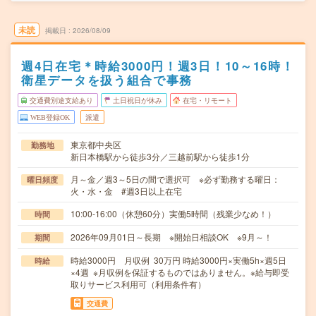
未読
掲載日
2026/08/09
週4日在宅＊時給3000円！週3日！10～16時！
衛星データを扱う組合で事務
交通費別途支給あり
土日祝日が休み
在宅・リモート
WEB登録OK
派遣
東京都中央区
勤務地
新日本橋駅から徒歩3分／三越前駅から徒歩1分
月～金／週3～5日の間で選択可 ※必ず勤務する曜日：
曜日頻度
火・水・金 #週3日以上在宅
10:00-16:00（休憩60分）実働5時間（残業少なめ！）
時間
2026年09月01日～長期 ※開始日相談OK ※9月～！
期間
時給3000円 月収例 30万円 時給3000円×実働5h×週5日
時給
×4週 ※月収例を保証するものではありません。※給与即受
取りサービス利用可（利用条件有）
交通費