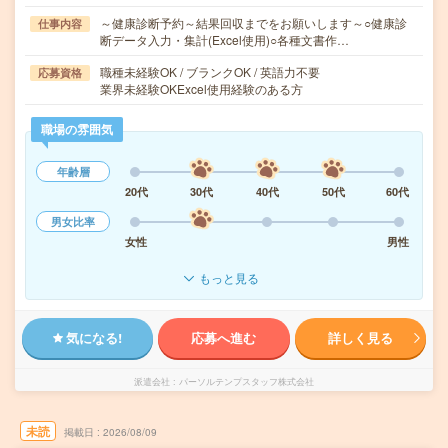
～健康診断予約～結果回収までをお願いします～○健康診
仕事内容
断データ入力・集計(Excel使用)○各種文書作…
職種未経験OK / ブランクOK / 英語力不要
応募資格
業界未経験OKExcel使用経験のある方
職場の雰囲気
年齢層
20代
30代
40代
50代
60代
男女比率
女性
男性
もっと見る
気になる!
応募へ進む
詳しく見る
派遣会社
パーソルテンプスタッフ株式会社
未読
掲載日
2026/08/09