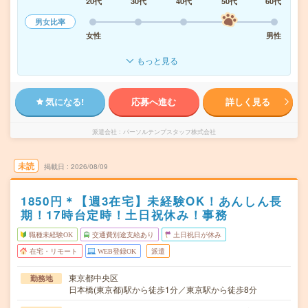
20代
30代
40代
50代
60代
男女比率
女性
男性
もっと見る
気になる!
応募へ進む
詳しく見る
派遣会社
パーソルテンプスタッフ株式会社
未読
掲載日
2026/08/09
1850円＊【週3在宅】未経験OK！あんしん長
期！17時台定時！土日祝休み！事務
職種未経験OK
交通費別途支給あり
土日祝日が休み
在宅・リモート
WEB登録OK
派遣
東京都中央区
勤務地
日本橋(東京都)駅から徒歩1分／東京駅から徒歩8分