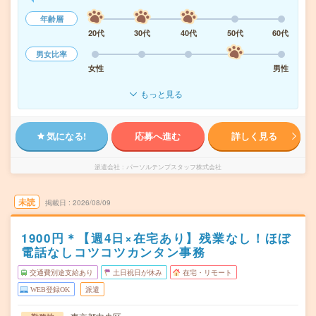
年齢層
20代
30代
40代
50代
60代
男女比率
女性
男性
もっと見る
気になる!
応募へ進む
詳しく見る
派遣会社
パーソルテンプスタッフ株式会社
未読
掲載日
2026/08/09
1900円＊【週4日×在宅あり】残業なし！ほぼ
電話なしコツコツカンタン事務
交通費別途支給あり
土日祝日が休み
在宅・リモート
WEB登録OK
派遣