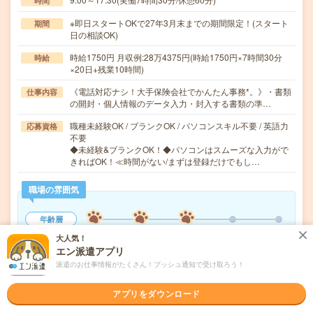
時間
※即日スタートOKで27年3月末までの期間限定！(スタート
期間
日の相談OK)
時給1750円 月収例:28万4375円(時給1750円×7時間30分
時給
×20日+残業10時間)
《電話対応ナシ！大手保険会社でかんたん事務*。》・書類
仕事内容
の開封・個人情報のデータ入力・封入する書類の準…
職種未経験OK / ブランクOK / パソコンスキル不要 / 英語力
応募資格
不要
◆未経験&ブランクOK！◆パソコンはスムーズな入力がで
きればOK！≪時間がない/まずは登録だけでもし…
職場の雰囲気
年齢層
20代
30代
40代
50代
60代
大人気！
エン派遣アプリ
男女比率
派遣のお仕事情報がたくさん！プッシュ通知で受け取ろう！
女性
男性
アプリをダウンロード
もっと見る