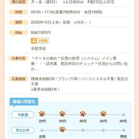
月～金（週5日） ※土日祝休み #週3日以上在宅
曜日頻度
09:00～17:45(実働7時間45分 休憩1時間)
時間
2026年10月上旬～長期 ※10月～！
期間
時給1850円
時給
交通費
全額支給
＊データの抽出＊伝票の処理（システム）メイン業
仕事内容
務・・・請求書、勘定科目のチェック＊社員からの問い合
わ…
職種未経験OK / ブランクOK / パソコンスキル不要 / 英語力
応募資格
不要
※業界未経験OK！
職場の雰囲気
年齢層
20代
30代
40代
50代
60代
男女比率
女性
男性