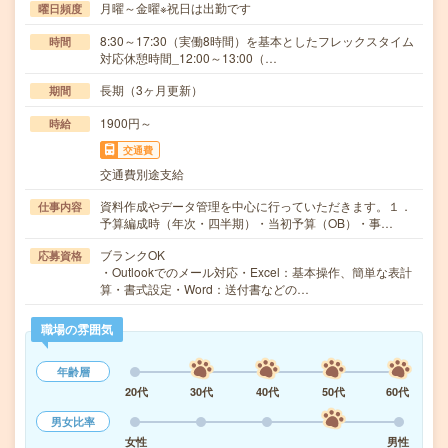
月曜～金曜※祝日は出勤です
曜日頻度
8:30～17:30（実働8時間）を基本としたフレックスタイム
時間
対応休憩時間_12:00～13:00（…
長期（3ヶ月更新）
期間
1900円～
時給
交通費
交通費別途支給
資料作成やデータ管理を中心に行っていただきます。１．
仕事内容
予算編成時（年次・四半期）・当初予算（OB）・事…
ブランクOK
応募資格
・Outlookでのメール対応・Excel：基本操作、簡単な表計
算・書式設定・Word：送付書などの…
職場の雰囲気
年齢層
20代
30代
40代
50代
60代
男女比率
女性
男性