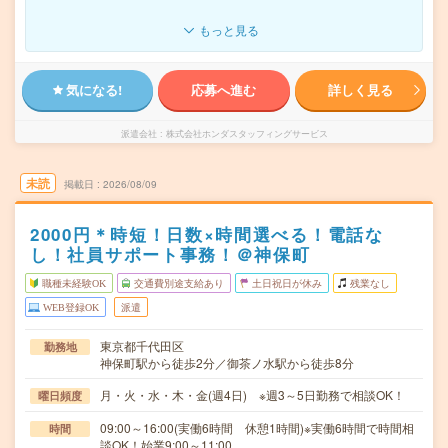
もっと見る
気になる!
応募へ進む
詳しく見る
派遣会社
株式会社ホンダスタッフィングサービス
未読
掲載日
2026/08/09
2000円＊時短！日数×時間選べる！電話な
し！社員サポート事務！＠神保町
職種未経験OK
交通費別途支給あり
土日祝日が休み
残業なし
WEB登録OK
派遣
東京都千代田区
勤務地
神保町駅から徒歩2分／御茶ノ水駅から徒歩8分
月・火・水・木・金(週4日) ※週3～5日勤務で相談OK！
曜日頻度
09:00～16:00(実働6時間 休憩1時間)※実働6時間で時間相
時間
談OK！始業9:00～11:00…