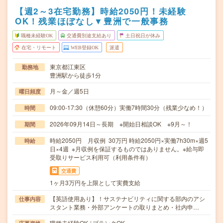
【週2～3在宅勤務】時給2050円！未経験
OK！残業ほぼなし▼豊洲で一般事務
職種未経験OK
交通費別途支給あり
土日祝日が休み
在宅・リモート
WEB登録OK
派遣
東京都江東区
勤務地
豊洲駅から徒歩1分
月～金／週5日
曜日頻度
09:00-17:30（休憩60分）実働7時間30分（残業少なめ！）
時間
2026年09月14日～長期 ※開始日相談OK ※9月～！
期間
時給2050円 月収例 30万円 時給2050円×実働7h30m×週5
時給
日×4週 ※月収例を保証するものではありません。※給与即
受取りサービス利用可（利用条件有）
交通費
1ヶ月3万円を上限として実費支給
【英語使用あり】！サステナビリティに関する部内のアシ
仕事内容
スタント業務・外部アンケートの取りまとめ・社内申…
職種未経験OK / ブランクOK