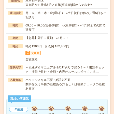
東京都中央区
勤務地
東京駅から徒歩6分／京橋(東京都)駅から徒歩4分
月・火・水・木・金(週4日) ※土日祝日お休み／週5日もご
曜日頻度
相談可
09:00～16:00(実働6時間 休憩1時間)※～17:30までの間で
時間
延長可
【急募】即日～長期 ※8月～！
期間
時給1900円 月収例 182,400円
時給
交通費
全額支給
～引継ぎ＆マニュアル＆OJTありで安心！～＊書類チェッ
仕事内容
ク・押印┗日付・金額・内容がルールに沿っている…
パソコンスキル不要 / 英語力不要
応募資格
数字を扱う事務の経験ある方もしくは書類チェックの経験
ある方
職場の雰囲気
年齢層