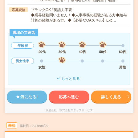
ブランクOK / 英語力不要
応募資格
◆業界経験問いません！◆人事事務の経験がある方◆給与
計算の経験がある方。◆【必要なOAスキル】Exc…
職場の雰囲気
年齢層
20代
30代
40代
50代
60代
男女比率
女性
男性
もっと見る
気になる!
応募へ進む
詳しく見る
派遣会社
株式会社スタッフサービス
未読
掲載日
2026/08/09