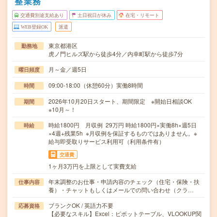
整業務
交通費別途支給あり
土日祝日が休み
在宅・リモート
WEB登録OK
派遣
東京都港区
勤務地
虎ノ門ヒルズ駅から徒歩4分／内幸町駅から徒歩7分
月～金／週5日
曜日頻度
09:00-18:00（休憩60分）実働8時間
時間
2026年10月20日スタート、期間限定 ※開始日相談OK
期間
※10月～！
時給1800円 月収例 29万円 時給1800円×実働8h×週5日
時給
×4週+残業5h ※月収例を保証するものではありません。※
給与即受取りサービス利用可（利用条件有）
交通費
1ヶ月3万円を上限として実費支給
年末調整のお仕事・申請内容のチェック（住宅・保険・扶
仕事内容
養）・チャットもしくはメールでの問い合わせ（クラ…
ブランクOK / 英語力不要
応募資格
【必要なスキル】Excel：ピボットテーブル、VLOOKUP関