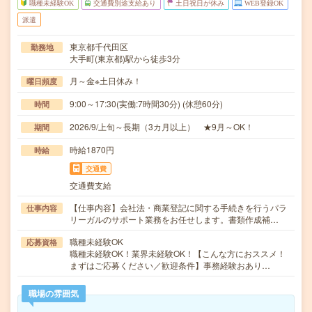
職種未経験OK
交通費別途支給あり
土日祝日が休み
WEB登録OK
派遣
東京都千代田区
勤務地
大手町(東京都)駅から徒歩3分
月～金※土日休み！
曜日頻度
9:00～17:30(実働:7時間30分) (休憩60分)
時間
2026/9/上旬～長期（3カ月以上） ★9月～OK！
期間
時給1870円
時給
交通費
交通費支給
【仕事内容】会社法・商業登記に関する手続きを行うパラ
仕事内容
リーガルのサポート業務をお任せします。書類作成補…
職種未経験OK
応募資格
職種未経験OK！業界未経験OK！【こんな方におススメ！
まずはご応募ください／歓迎条件】事務経験おあり…
職場の雰囲気