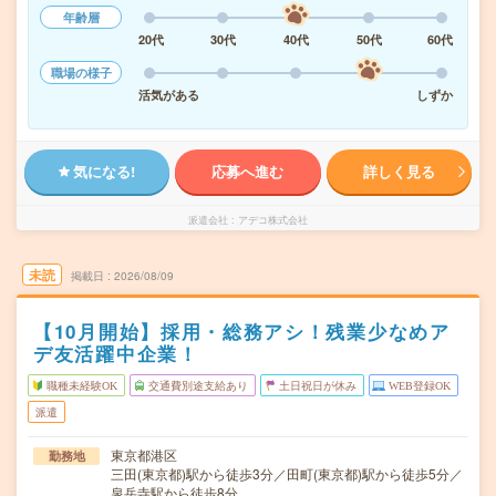
年齢層
20代
30代
40代
50代
60代
職場の様子
活気がある
しずか
気になる!
応募へ進む
詳しく見る
派遣会社
アデコ株式会社
未読
掲載日
2026/08/09
【10月開始】採用・総務アシ！残業少なめア
デ友活躍中企業！
職種未経験OK
交通費別途支給あり
土日祝日が休み
WEB登録OK
派遣
東京都港区
勤務地
三田(東京都)駅から徒歩3分／田町(東京都)駅から徒歩5分／
泉岳寺駅から徒歩8分