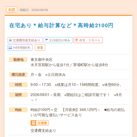
未読
掲載日
2026/08/09
在宅あり＊給与計算など＊高時給2100円
交通費別途支給あり
土日祝日が休み
在宅・リモート
WEB登録OK
派遣
東京都中央区
勤務地
水天宮前駅から徒歩1分／茅場町駅から徒歩8分
月～金 ※土日祝休み
曜日頻度
9:00～17:30 ※残業は月10～15時間程度。※休憩60分。
時間
2026/09/01～長期 ※開始日はご相談可能です！ ※9月
期間
～！
時給2100円＋交 【月収例】349,125円～ ■給与の前払
時給
いが可能な速払いサービスあり
交通費
交通費支給あり