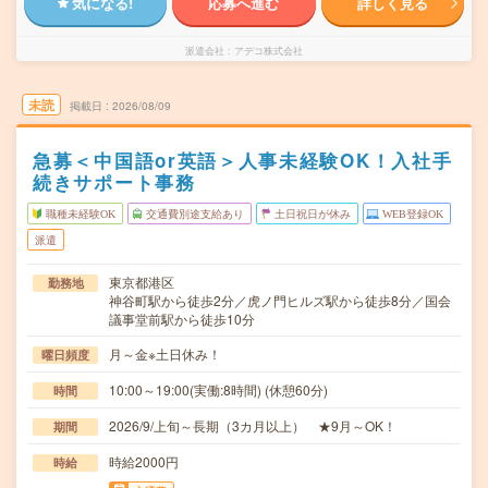
気になる!
応募へ進む
詳しく見る
派遣会社
アデコ株式会社
未読
掲載日
2026/08/09
急募＜中国語or英語＞人事未経験OK！入社手
続きサポート事務
職種未経験OK
交通費別途支給あり
土日祝日が休み
WEB登録OK
派遣
東京都港区
勤務地
神谷町駅から徒歩2分／虎ノ門ヒルズ駅から徒歩8分／国会
議事堂前駅から徒歩10分
月～金※土日休み！
曜日頻度
10:00～19:00(実働:8時間) (休憩60分)
時間
2026/9/上旬～長期（3カ月以上） ★9月～OK！
期間
時給2000円
時給