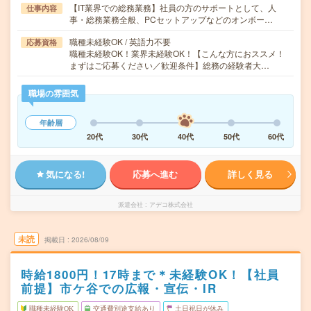
【IT業界での総務業務】社員の方のサポートとして、人
仕事内容
事・総務業務全般、PCセットアップなどのオンボー…
職種未経験OK / 英語力不要
応募資格
職種未経験OK！業界未経験OK！【こんな方におススメ！
まずはご応募ください／歓迎条件】総務の経験者大…
職場の雰囲気
年齢層
20代
30代
40代
50代
60代
気になる!
応募へ進む
詳しく見る
派遣会社
アデコ株式会社
未読
掲載日
2026/08/09
時給1800円！17時まで＊未経験OK！【社員
前提】市ケ谷での広報・宣伝・IR
職種未経験OK
交通費別途支給あり
土日祝日が休み