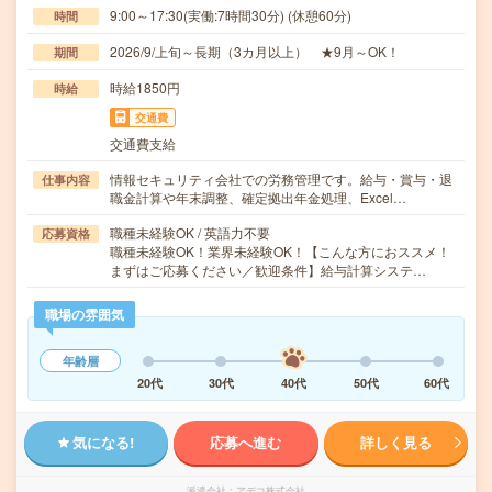
9:00～17:30(実働:7時間30分) (休憩60分)
時間
2026/9/上旬～長期（3カ月以上） ★9月～OK！
期間
時給1850円
時給
交通費
交通費支給
情報セキュリティ会社での労務管理です。給与・賞与・退
仕事内容
職金計算や年末調整、確定拠出年金処理、Excel…
職種未経験OK / 英語力不要
応募資格
職種未経験OK！業界未経験OK！【こんな方におススメ！
まずはご応募ください／歓迎条件】給与計算システ…
職場の雰囲気
年齢層
20代
30代
40代
50代
60代
気になる!
応募へ進む
詳しく見る
派遣会社
アデコ株式会社