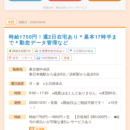
派遣会社
株式会社スタッフサービス
未読
掲載日
2026/08/09
時給1750円！週2日在宅あり＊基本17時半ま
で＊勤怠データ管理など
職種未経験OK
交通費別途支給あり
土日祝日が休み
在宅・リモート
WEB登録OK
派遣
東京都中央区
勤務地
東日本橋駅から徒歩5分／浜町駅から徒歩5分
月～金 ※土日祝休み
曜日頻度
9:00～17:30 ※残業はほとんどありません。※休憩60分。
時間
2026/10/01～長期 ※開始日はご相談可能です！ ※10月
期間
～！
時給1750円～1800円＋交 【月収例】280,000円～ ■給
時給
与の前払いが可能な速払いサービスあり
交通費