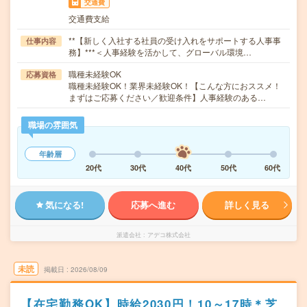
交通費
交通費支給
**【新しく入社する社員の受け入れをサポートする人事事
仕事内容
務】***＜人事経験を活かして、グローバル環境…
職種未経験OK
応募資格
職種未経験OK！業界未経験OK！【こんな方におススメ！
まずはご応募ください／歓迎条件】人事経験のある…
職場の雰囲気
年齢層
20代
30代
40代
50代
60代
気になる!
応募へ進む
詳しく見る
派遣会社
アデコ株式会社
未読
掲載日
2026/08/09
【在宅勤務OK】時給2030円！10～17時＊芝