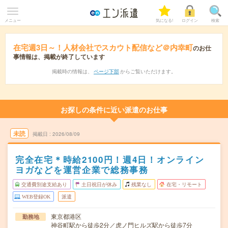
メニュー
気になる!
ログイン
検索
在宅週3日～！人材会社でスカウト配信など＠内幸町
のお仕
事情報は、掲載が終了しています
掲載時の情報は、
ページ下部
からご覧いただけます。
お探しの条件に近い派遣のお仕事
未読
掲載日
2026/08/09
完全在宅＊時給2100円！週4日！オンライン
ヨガなどを運営企業で総務事務
交通費別途支給あり
土日祝日が休み
残業なし
在宅・リモート
WEB登録OK
派遣
東京都港区
勤務地
神谷町駅から徒歩2分／虎ノ門ヒルズ駅から徒歩7分