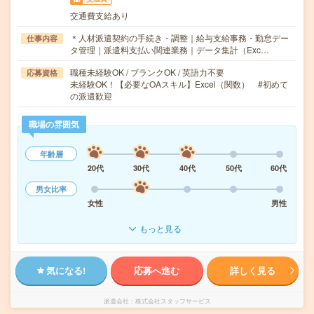
交通費支給あり
＊人材派遣契約の手続き・調整｜給与支給事務・勤怠デー
仕事内容
タ管理｜派遣料支払い関連業務｜データ集計（Exc…
職種未経験OK / ブランクOK / 英語力不要
応募資格
未経験OK！【必要なOAスキル】Excel（関数） #初めて
の派遣歓迎
職場の雰囲気
年齢層
20代
30代
40代
50代
60代
男女比率
女性
男性
もっと見る
気になる!
応募へ進む
詳しく見る
派遣会社
株式会社スタッフサービス