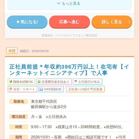
もっと見る
気になる!
応募へ進む
詳しく見る
派遣会社
パーソルテンプスタッフ株式会社
未読
掲載日
2026/08/09
正社員前提＊年収約396万円以上！在宅有【イ
ンターネットイニシアティブ】で人事
職種未経験OK
交通費別途支給あり
土日祝日が休み
在宅・リモート
WEB登録OK
正社員への紹介予定派遣
東京都千代田区
勤務地
飯田橋駅から徒歩2分
月～金 ※土日祝休み
曜日頻度
9:00～17:30 ※残業は月10～20時間程度。※休憩60分。
時間
2026/10/01～長期 ※開始日はご相談可能です！ ※10月
期間