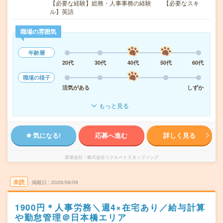
【必要な経験】総務・人事事務の経験 【必要なスキ
ル】英語
職場の雰囲気
年齢層
20代
30代
40代
50代
60代
職場の様子
活気がある
しずか
もっと見る
気になる!
応募へ進む
詳しく見る
派遣会社
株式会社リクルートスタッフィング
未読
掲載日
2026/08/09
1900円＊人事労務＼週4×在宅あり／給与計算
や勤怠管理＠日本橋エリア