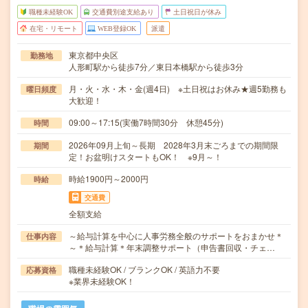
職種未経験OK
交通費別途支給あり
土日祝日が休み
在宅・リモート
WEB登録OK
派遣
東京都中央区
勤務地
人形町駅から徒歩7分／東日本橋駅から徒歩3分
月・火・水・木・金(週4日) ※土日祝はお休み★週5勤務も
曜日頻度
大歓迎！
09:00～17:15(実働7時間30分 休憩45分)
時間
2026年09月上旬～長期 2028年3月末ごろまでの期間限
期間
定！お盆明けスタートもOK！ ※9月～！
時給1900円～2000円
時給
交通費
全額支給
～給与計算を中心に人事労務全般のサポートをおまかせ＊
仕事内容
～＊給与計算＊年末調整サポート（申告書回収・チェ…
職種未経験OK / ブランクOK / 英語力不要
応募資格
※業界未経験OK！