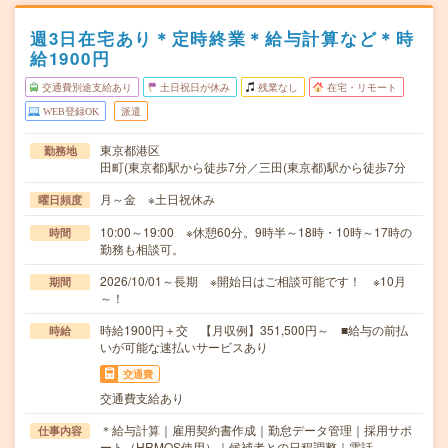
週3日在宅あり＊定時終業＊給与計算など＊時
給1900円
交通費別途支給あり
土日祝日が休み
残業なし
在宅・リモート
WEB登録OK
派遣
東京都港区
勤務地
田町(東京都)駅から徒歩7分／三田(東京都)駅から徒歩7分
月～金 ※土日祝休み
曜日頻度
10:00～19:00 ※休憩60分。9時半～18時・10時～17時の
時間
勤務も相談可。
2026/10/01～長期 ※開始日はご相談可能です！ ※10月
期間
～！
時給1900円＋交 【月収例】351,500円～ ■給与の前払
時給
いが可能な速払いサービスあり
交通費
交通費支給あり
＊給与計算｜雇用契約書作成｜勤怠データ管理｜採用サポ
仕事内容
ート（HRMOS使用）｜候補者との日程調整｜電話…