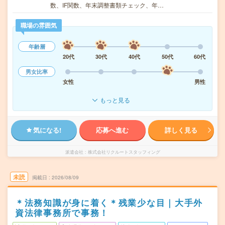
数、IF関数、年末調整書類チェック、年…
職場の雰囲気
年齢層
20代
30代
40代
50代
60代
男女比率
女性
男性
もっと見る
気になる!
応募へ進む
詳しく見る
派遣会社
株式会社リクルートスタッフィング
未読
掲載日
2026/08/09
＊法務知識が身に着く＊残業少な目｜大手外
資法律事務所で事務！