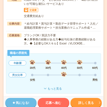
いが可能な速払いサービスあり
交通費
交通費支給あり
＊給与計算＊賞与計算＊勤怠データ管理サポート＊入社／
仕事内容
退職処理業務サポート＊担当業務のマニュアル作成＊…
ブランクOK / 英語力不要
応募資格
◆人事事務の経験がある方◆給与社保の業務経験がある
方。◆【必要なOAスキル】Excel（VLOOK関…
職場の雰囲気
年齢層
20代
30代
40代
50代
60代
男女比率
女性
男性
もっと見る
気になる!
応募へ進む
詳しく見る