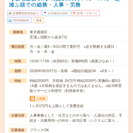
浦ふ頭での総務・人事・労務
交通費別途支給あり
土日祝日が休み
在宅・リモート
WEB登録OK
派遣
東京都港区
勤務地
芝浦ふ頭駅から徒歩7分
月～金／週4～5日の間で選択可 ※必ず勤務する曜日：
曜日頻度
月・火・木・金
10:00-17:00（休憩60分）実働6時間（残業少なめ！）
時間
2026年09月07日～長期 ※開始日相談OK ※9月～！
期間
時給2030円 月収例 24万円 時給2030円×実働6h×週5日
時給
×4週 ※月収例を保証するものではありません。※給与即受
取りサービス利用可（利用条件有）
交通費
1ヶ月3万円を上限として実費支給
人事事務として・社労士とのやり取り・入退社の対応、手
仕事内容
続き・法務局等への外出・給与計算（システムに取り…
ブランクOK
応募資格