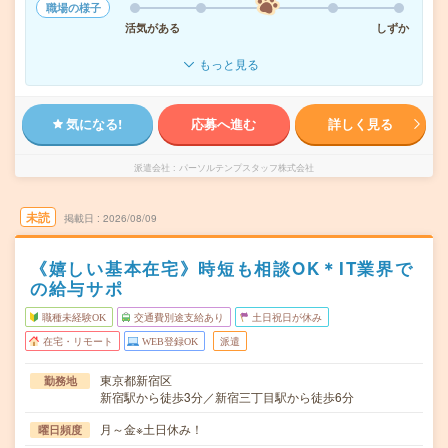
職場の様子
活気がある
しずか
もっと見る
気になる!
応募へ進む
詳しく見る
派遣会社
パーソルテンプスタッフ株式会社
未読
掲載日
2026/08/09
《嬉しい基本在宅》時短も相談OK＊IT業界で
の給与サポ
職種未経験OK
交通費別途支給あり
土日祝日が休み
在宅・リモート
WEB登録OK
派遣
東京都新宿区
勤務地
新宿駅から徒歩3分／新宿三丁目駅から徒歩6分
月～金※土日休み！
曜日頻度