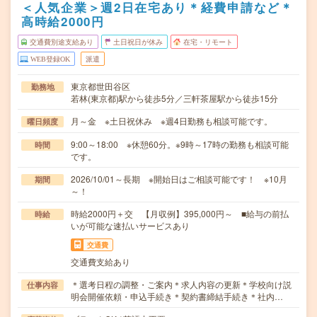
＜人気企業＞週2日在宅あり＊経費申請など＊
高時給2000円
交通費別途支給あり
土日祝日が休み
在宅・リモート
WEB登録OK
派遣
東京都世田谷区
勤務地
若林(東京都)駅から徒歩5分／三軒茶屋駅から徒歩15分
月～金 ※土日祝休み ※週4日勤務も相談可能です。
曜日頻度
9:00～18:00 ※休憩60分。※9時～17時の勤務も相談可能
時間
です。
2026/10/01～長期 ※開始日はご相談可能です！ ※10月
期間
～！
時給2000円＋交 【月収例】395,000円～ ■給与の前払
時給
いが可能な速払いサービスあり
交通費
交通費支給あり
＊選考日程の調整・ご案内＊求人内容の更新＊学校向け説
仕事内容
明会開催依頼・申込手続き＊契約書締結手続き＊社内…