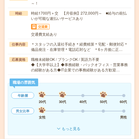
～！
時給1700円＋交 【月収例】272,000円～ ■給与の前払
時給
いが可能な速払いサービスあり
交通費
交通費支給あり
＊スタッフの入退社手続き＊経費精算＊宅配・郵便対応＊
仕事内容
備品発注・在庫管理＊電話応対など ＊6ヶ月後に正…
職種未経験OK / ブランクOK / 英語力不要
応募資格
◆【大学卒以上】◆事務経験・バックオフィス・営業事務
の経験がある方◆IT企業での事務経験がある方歓迎…
職場の雰囲気
年齢層
20代
30代
40代
50代
60代
男女比率
女性
男性
もっと見る