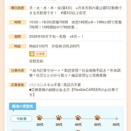
月・火・水・木・金(週4日) ※月末月初の週は週5日勤務で
曜日頻度
きる方歓迎です！ #週3日以上在宅
10:00～18:00(実働7時間 休憩1時間)※9～19時の間で実働
時間
7時間！10時開始や17時終業…
2026年09月下旬～長期 ※9月～！
期間
時給2100円 月収例 235,200円
時給
交通費
全額支給
＊給与計算サポート＊勤怠管理＊社会保険手続き＊年末調
仕事内容
整＊社労士とのやり取り＊備品管理など庶務業務
パソコンスキル不要 / 英語力不要
応募資格
■労務業務の経験がある方【FlexibleCAREERのお仕事で
す】
職場の雰囲気
年齢層
20代
30代
40代
50代
60代