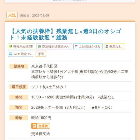
未読
掲載日
2026/08/09
【人気の扶養枠】残業無し×週3日のオシゴ
ト！未経験歓迎＊総務
職種未経験OK
交通費別途支給あり
土日祝日が休み
残業なし
WEB登録OK
派遣
東京都千代田区
勤務地
東京駅から徒歩1分／大手町(東京都)駅から徒歩3分／二重
橋前駅から徒歩3分
シフト制※土日休み！
曜日頻度
10:00～16:00(実働:5時間) (休憩60分) ※残業なし
時間
2026/9/上旬～長期（3カ月以上） ★9月～OK！
期間
時給1600円
時給
交通費
交通費支給