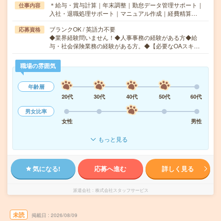
＊給与・賞与計算｜年末調整｜勤怠データ管理サポート｜
仕事内容
入社・退職処理サポート｜マニュアル作成｜経費精算…
ブランクOK / 英語力不要
応募資格
◆業界経験問いません！◆人事事務の経験がある方◆給
与・社会保険業務の経験がある方。◆【必要なOAスキ…
職場の雰囲気
年齢層
20代
30代
40代
50代
60代
男女比率
女性
男性
もっと見る
気になる!
応募へ進む
詳しく見る
派遣会社
株式会社スタッフサービス
未読
掲載日
2026/08/09