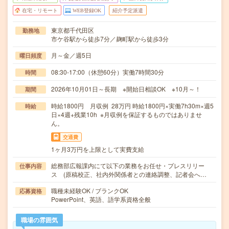
在宅・リモート
WEB登録OK
紹介予定派遣
東京都千代田区
勤務地
市ケ谷駅から徒歩7分／麹町駅から徒歩3分
月～金／週5日
曜日頻度
08:30-17:00（休憩60分）実働7時間30分
時間
2026年10月01日～長期 ※開始日相談OK ※10月～！
期間
時給1800円 月収例 28万円 時給1800円×実働7h30m×週5
時給
日×4週+残業10h ※月収例を保証するものではありませ
ん。
交通費
1ヶ月3万円を上限として実費支給
総務部広報課内にて以下の業務をお任せ・プレスリリー
仕事内容
ス (原稿校正、社内外関係者との連絡調整、記者会へ…
職種未経験OK / ブランクOK
応募資格
PowerPoint、英語、語学系資格全般
職場の雰囲気