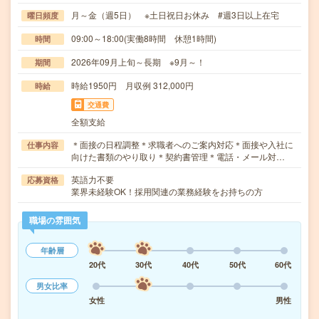
月～金（週5日） ※土日祝日お休み #週3日以上在宅
曜日頻度
09:00～18:00(実働8時間 休憩1時間)
時間
2026年09月上旬～長期 ※9月～！
期間
時給1950円 月収例 312,000円
時給
交通費
全額支給
＊面接の日程調整＊求職者へのご案内対応＊面接や入社に
仕事内容
向けた書類のやり取り＊契約書管理＊電話・メール対…
英語力不要
応募資格
業界未経験OK！採用関連の業務経験をお持ちの方
職場の雰囲気
年齢層
20代
30代
40代
50代
60代
男女比率
女性
男性