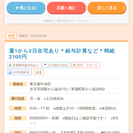
気になる!
応募へ進む
詳しく見る
派遣会社
株式会社スタッフサービス
未読
掲載日
2026/08/09
週1から2日在宅あり＊給与計算など＊時給
2100円
交通費別途支給あり
土日祝日が休み
在宅・リモート
WEB登録OK
派遣
東京都中央区
勤務地
水天宮前駅から徒歩1分／茅場町駅から徒歩8分
月～金 ※土日祝休み
曜日頻度
9:00～17:30 ※残業は月10～15時間程度。※休憩60分。
時間
2026/09/01～長期 ※開始日はご相談可能です！ ※9月
期間
～！
時給2100円＋交 【月収例】336,000円～ ■給与の前払
時給