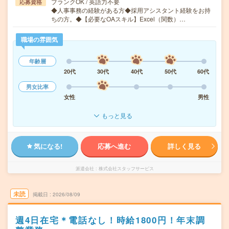
ブランクOK / 英語力不要
応募資格
◆人事事務の経験がある方◆採用アシスタント経験をお持
ちの方。◆【必要なOAスキル】Excel（関数）…
職場の雰囲気
年齢層
20代
30代
40代
50代
60代
男女比率
女性
男性
もっと見る
気になる!
応募へ進む
詳しく見る
派遣会社
株式会社スタッフサービス
未読
掲載日
2026/08/09
週4日在宅＊電話なし！時給1800円！年末調