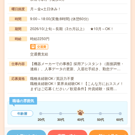
月～金※土日休み！
曜日頻度
9:00～18:00(実働:8時間) (休憩60分)
時間
2026/10/上旬～長期（3カ月以上） ★10月～OK！
期間
時給2250円
時給
交通費
交通費支給
【機器メーカーでの事務】採用アシスタント（面接調整・
仕事内容
連絡）、人事データの更新、入退社手続き、勤怠デー…
職種未経験OK / 英語力不要
応募資格
職種未経験OK！業界未経験OK！【こんな方におススメ！
まずはご応募ください／歓迎条件】外資経験・採用…
職場の雰囲気
年齢層
20代
30代
40代
50代
60代