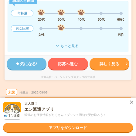
職場の雰囲気
年齢層
20代
30代
40代
50代
60代
男女比率
女性
男性
もっと見る
気になる!
応募へ進む
詳しく見る
派遣会社
パーソルテンプスタッフ株式会社
未読
掲載日
2026/08/09
大人気！
時給1800円＊社会保険経験×正社員目指せ
エン派遣アプリ
る！週2在宅！FLEXあり！秋葉原
派遣のお仕事情報がたくさん！プッシュ通知で受け取ろう！
交通費別途支給あり
土日祝日が休み
在宅・リモート
アプリをダウンロード
WEB登録OK
正社員への紹介予定派遣