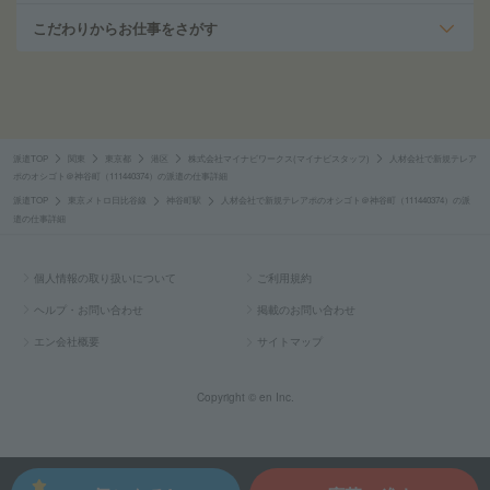
こだわりからお仕事をさがす
派遣TOP
関東
東京都
港区
株式会社マイナビワークス(マイナビスタッフ)
人材会社で新規テレア
ポのオシゴト＠神谷町（111440374）の派遣の仕事詳細
派遣TOP
東京メトロ日比谷線
神谷町駅
人材会社で新規テレアポのオシゴト＠神谷町（111440374）の派
遣の仕事詳細
個人情報の取り扱いについて
ご利用規約
ヘルプ・お問い合わせ
掲載のお問い合わせ
エン会社概要
サイトマップ
Copyright © en Inc.