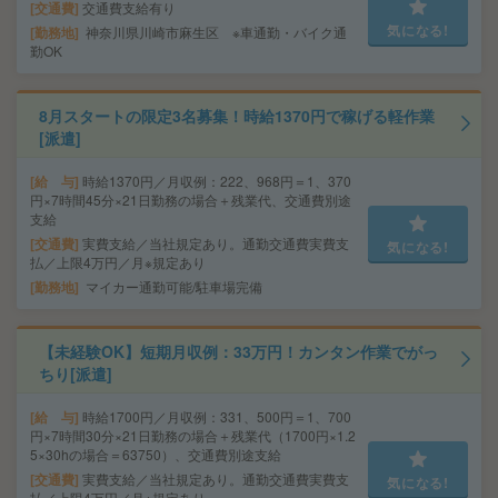
交通費
交通費支給有り
気になる!
勤務地
神奈川県川崎市麻生区 ※車通勤・バイク通
勤OK
8月スタートの限定3名募集！時給1370円で稼げる軽作業
[派遣]
給 与
時給1370円／月収例：222、968円＝1、370
円×7時間45分×21日勤務の場合＋残業代、交通費別途
支給
交通費
実費支給／当社規定あり。通勤交通費実費支
気になる!
払／上限4万円／月※規定あり
勤務地
マイカー通勤可能/駐車場完備
【未経験OK】短期月収例：33万円！カンタン作業でがっ
ちり[派遣]
給 与
時給1700円／月収例：331、500円＝1、700
円×7時間30分×21日勤務の場合＋残業代（1700円×1.2
5×30hの場合＝63750）、交通費別途支給
交通費
実費支給／当社規定あり。通勤交通費実費支
気になる!
払／上限4万円／月※規定あり