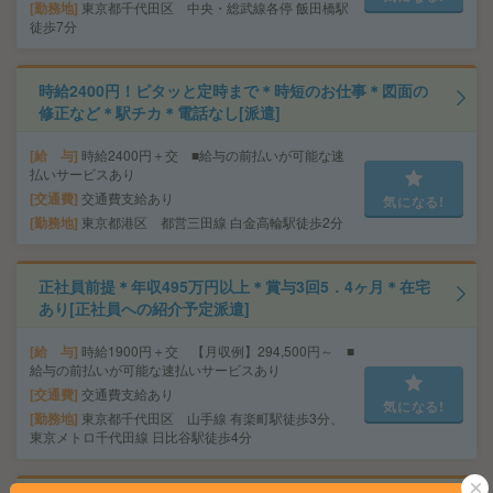
勤務地
東京都千代田区 中央・総武線各停 飯田橋駅
徒歩7分
時給2400円！ピタッと定時まで＊時短のお仕事＊図面の
修正など＊駅チカ＊電話なし[派遣]
給 与
時給2400円＋交 ■給与の前払いが可能な速
払いサービスあり
交通費
交通費支給あり
気になる!
勤務地
東京都港区 都営三田線 白金高輪駅徒歩2分
正社員前提＊年収495万円以上＊賞与3回5．4ヶ月＊在宅
あり[正社員への紹介予定派遣]
給 与
時給1900円＋交 【月収例】294,500円～ ■
給与の前払いが可能な速払いサービスあり
交通費
交通費支給あり
気になる!
勤務地
東京都千代田区 山手線 有楽町駅徒歩3分、
東京メトロ千代田線 日比谷駅徒歩4分