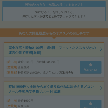
興味があったら「★気になる！」をタップ！
「気になる！」を押しておくと、
保存した求人を
後でまとめてチェック
できます！
あなたの閲覧履歴からのオススメのお仕事です
完全在宅＊時給2100円！週4日！フィットネススタジオの
運営企業で事務[派遣]
給 与
時給2100円 月収例 235,200円
交通費
全額支給
気になる!
勤務地
神谷町駅徒歩2分、虎ノ門ヒルズ駅徒歩7分
時給1900円＼全国から届く塗り絵作品に出会える／コン
クール事務局で事務サポート[派遣]
給 与
時給1900円
交通費
全額支給