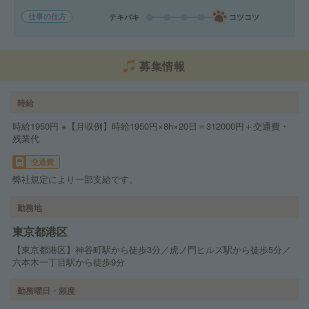
仕事の仕方
テキパキ
コツコツ
募集情報
時給
時給1950円 ※【月収例】時給1950円×8h×20日＝312000円＋交通費・
残業代
交通費
弊社規定により一部支給です。
勤務地
東京都港区
【東京都港区】神谷町駅から徒歩3分／虎ノ門ヒルズ駅から徒歩5分／
六本木一丁目駅から徒歩9分
勤務曜日・頻度