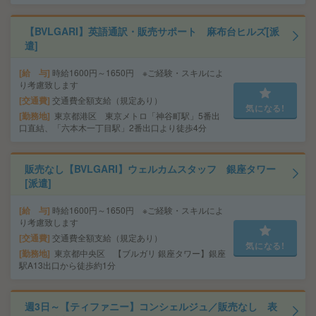
【BVLGARI】英語通訳・販売サポート 麻布台ヒルズ[派
遣]
給 与
時給1600円～1650円 ※ご経験・スキルによ
り考慮致します
交通費
交通費全額支給（規定あり）
気になる!
勤務地
東京都港区 東京メトロ「神谷町駅」5番出
口直結、「六本木一丁目駅」2番出口より徒歩4分
販売なし【BVLGARI】ウェルカムスタッフ 銀座タワー
[派遣]
給 与
時給1600円～1650円 ※ご経験・スキルによ
り考慮致します
交通費
交通費全額支給（規定あり）
気になる!
勤務地
東京都中央区 【ブルガリ 銀座タワー】銀座
駅A13出口から徒歩約1分
週3日～【ティファニー】コンシェルジュ／販売なし 表