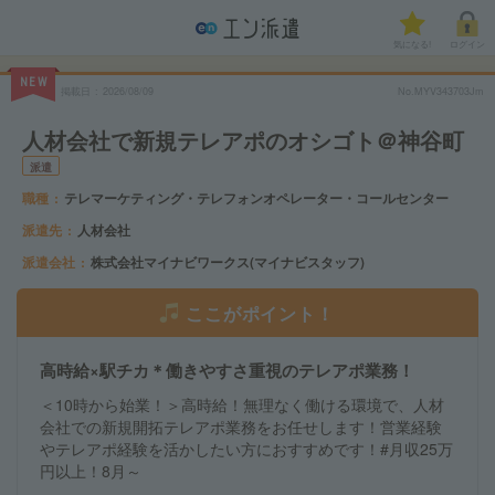
気になる!
ログイン
NEW
掲載日
2026/08/09
No.MYV343703Jm
人材会社で新規テレアポのオシゴト＠神谷町
派遣
職種
テレマーケティング・テレフォンオペレーター・コールセンター
派遣先
人材会社
派遣会社
株式会社マイナビワークス(マイナビスタッフ)
ここがポイント！
高時給×駅チカ＊働きやすさ重視のテレアポ業務！
＜10時から始業！＞高時給！無理なく働ける環境で、人材
会社での新規開拓テレアポ業務をお任せします！営業経験
やテレアポ経験を活かしたい方におすすめです！#月収25万
円以上！8月～