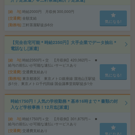
給 与
時給2000円 月収例 300,000円
交通費
全額支給
気になる!
勤務地
三軒茶屋駅徒歩6分
【完全在宅可能＊時給2350円】大手企業でデータ抽出＊
電話なし[派遣]
給 与
時給2350円＋交 【月収例】420,062円～ ■
給与の前払いが可能な速払いサービスあり
交通費
交通費支給あり
気になる!
勤務地
東京都港区 東京メトロ銀座線 溜池山王駅徒
歩1分、東京メトロ千代田線 国会議事堂前駅徒歩1分
時給1750円！人気の学校勤務＊基本16時まで＊書類の封
入など学校事務！12月迄[派遣]
給 与
時給1750円＋交 【月収例】301,875円～ ■
給与の前払いが可能な速払いサービスあり
交通費
交通費支給あり
気になる!