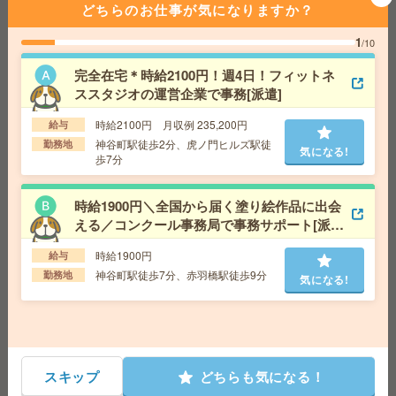
給与即払いOK！高時給！平日休み！機械オペレーター[派
どちらのお仕事が気になりますか？
遣]
1
/10
給 与
時給1900円
完全在宅＊時給2100円！週4日！フィットネ
交通費
交通費支給有り
気になる!
ススタジオの運営企業で事務[派遣]
勤務地
西船橋駅～徒歩20分 ※バイク通勤OK
時給2100円 月収例 235,200円
給与
神谷町駅徒歩2分、虎ノ門ヒルズ駅徒
勤務地
ほぼ在宅＊出社月数回！時給2630円！NTTグループにて
気になる!
歩7分
経理サポート[派遣]
給 与
時給2630円 月収例 42万円 時給2630円×実
時給1900円＼全国から届く塗り絵作品に出会
働7h30m×週5日×4週+残業10h ※月収例を保証するも
える／コンクール事務局で事務サポート[派
のではありません。
遣]
交通費
1ヶ月3万円を上限として実費支給
気になる!
時給1900円
給与
勤務地
山手線 東京 徒歩7分 丸ノ内線(池袋－荻
神谷町駅徒歩7分、赤羽橋駅徒歩9分
勤務地
気になる!
窪) 大手町(東京都) 徒歩1分
在宅OK！＼公益法人でOA事務！／エルダー&シニア活躍
中！＊50代活躍中[派遣]
スキップ
どちらも気になる！
給 与
時給2200円＋交