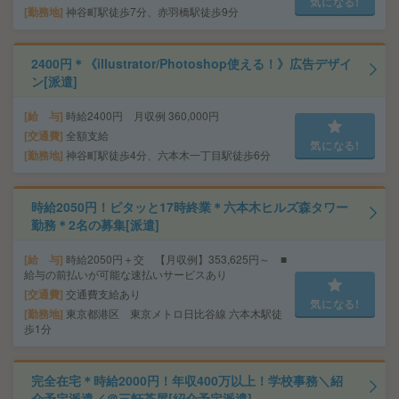
気になる!
勤務地
神谷町駅徒歩7分、赤羽橋駅徒歩9分
2400円＊《illustrator/Photoshop使える！》広告デザイ
ン[派遣]
給 与
時給2400円 月収例 360,000円
交通費
全額支給
気になる!
勤務地
神谷町駅徒歩4分、六本木一丁目駅徒歩6分
時給2050円！ピタッと17時終業＊六本木ヒルズ森タワー
勤務＊2名の募集[派遣]
給 与
時給2050円＋交 【月収例】353,625円～ ■
給与の前払いが可能な速払いサービスあり
交通費
交通費支給あり
気になる!
勤務地
東京都港区 東京メトロ日比谷線 六本木駅徒
歩1分
完全在宅＊時給2000円！年収400万以上！学校事務＼紹
介予定派遣／＠三軒茶屋[紹介予定派遣]