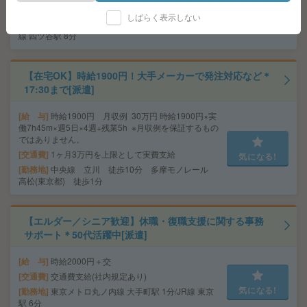
交通費
通勤交通費全額支給(弊社規定あり)
しばらく表示しない
気になる!
勤務地
東京メトロ有楽町線 麹町駅 2分/JR中央・総武
線 四ツ谷駅 8分
【在宅OK】時給1900円！大手メーカーで発注対応など＊
17:30まで[派遣]
給 与
時給1900円 月収例 30万円 時給1900円×実
働7h45m×週5日×4週+残業5h ※月収例を保証するもの
ではありません。
交通費
1ヶ月3万円を上限として実費支給
気になる!
勤務地
中央線 立川 徒歩10分 多摩モノレール
高松(東京都) 徒歩1分
【エルダー／シニア歓迎】休職・復職支援に関する事務
サポート＊50代活躍中[派遣]
給 与
時給2000円＋交
交通費
交通費支給(社内規定あり)
気になる!
勤務地
東京メトロ丸ノ内線 大手町駅 1分/JR線 東京
駅 6分