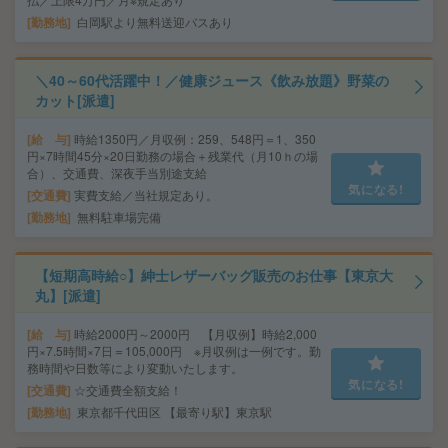
勤務地
白岡駅より無料送迎バスあり
＼40～60代活躍中！／健康ジュース《飲み放題》野菜の
カット[派遣]
給 与
時給1350円／月収例：259、548円＝1、350
円×7時間45分×20日勤務の場合＋残業代（月10ｈの場
合）、交通費、深夜手当別途支給
気になる!
交通費
実費支給／当社規定あり。
勤務地
無料駐車場完備
【短期高時給○】紳士レザーバッグ販売のお仕事【東京大
丸】[派遣]
給 与
時給2000円～2000円 【月収例】時給2,000
円×7.5時間×7日＝105,000円 ※月収例は一例です。勤
務時間や日数等により変動いたします。
気になる!
交通費
☆交通費全額支給！
勤務地
東京都千代田区 【最寄り駅】東京駅