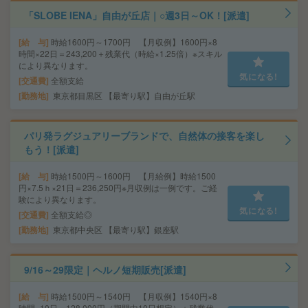
「SLOBE IENA」自由が丘店｜○週3日～OK！[派遣]
給 与
時給1600円～1700円 【月収例】1600円×8
時間×22日＝243,200＋残業代（時給×1.25倍）※スキル
により異なります。
気になる!
交通費
全額支給
勤務地
東京都目黒区 【最寄り駅】自由が丘駅
パリ発ラグジュアリーブランドで、自然体の接客を楽し
もう！[派遣]
給 与
時給1500円～1600円 【月給例】時給1500
円×7.5ｈ×21日＝236,250円※月収例は一例です。ご経
験により異なります。
気になる!
交通費
全額支給◎
勤務地
東京都中央区 【最寄り駅】銀座駅
9/16～29限定｜ヘルノ短期販売[派遣]
給 与
時給1500円～1540円 【月収例】1540円×8
時間×10日＝128,000円（期間中10日想定）＋残業代