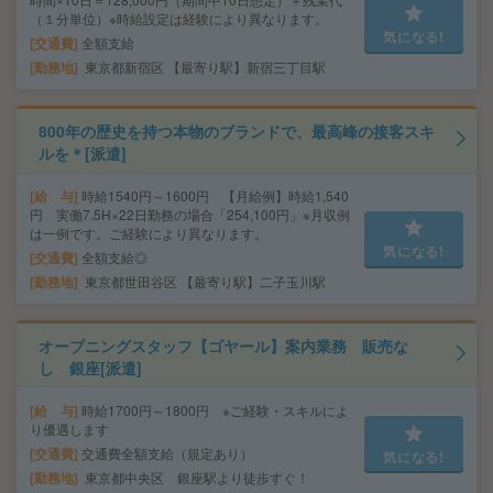
（１分単位）※時給設定は経験により異なります。
気になる!
交通費
全額支給
勤務地
東京都新宿区 【最寄り駅】新宿三丁目駅
800年の歴史を持つ本物のブランドで、最高峰の接客スキ
ルを＊[派遣]
給 与
時給1540円～1600円 【月給例】時給1,540
円 実働7.5H×22日勤務の場合「254,100円」※月収例
は一例です。ご経験により異なります。
気になる!
交通費
全額支給◎
勤務地
東京都世田谷区 【最寄り駅】二子玉川駅
オープニングスタッフ【ゴヤール】案内業務 販売な
し 銀座[派遣]
給 与
時給1700円～1800円 ※ご経験・スキルによ
り優遇します
交通費
交通費全額支給（規定あり）
気になる!
勤務地
東京都中央区 銀座駅より徒歩すぐ！