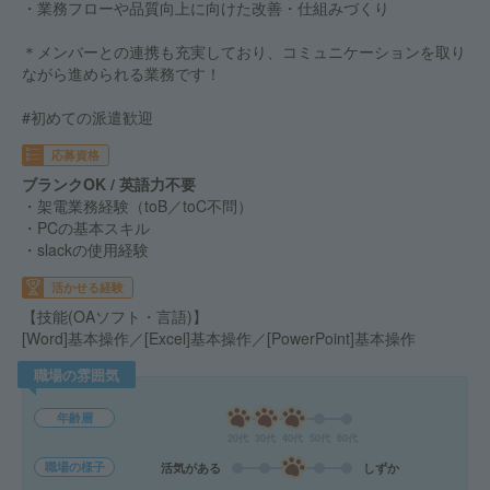
・業務フローや品質向上に向けた改善・仕組みづくり
＊メンバーとの連携も充実しており、コミュニケーションを取り
ながら進められる業務です！
#初めての派遣歓迎
応募資格
ブランクOK / 英語力不要
・架電業務経験（toB／toC不問）
・PCの基本スキル
・slackの使用経験
活かせる経験
【技能(OAソフト・言語)】
[Word]基本操作／[Excel]基本操作／[PowerPoint]基本操作
職場の雰囲気
年齢層
20代
30代
40代
50代
60代
職場の様子
活気がある
しずか