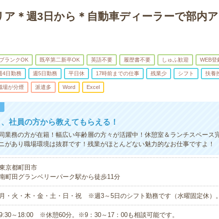
リア＊週3日から＊自動車ディーラーで部内
ブランクOK
既卒第二新卒OK
英語不要
履歴書不要
しゅふ歓迎
WEB登
週4日勤務
週5日勤務
平日休
17時前までの仕事
残業少
シフト
扶養
職場が分煙
派遣多
Word
Excel
！
く、社員の方から教えてもらえる！
同業務の方が在籍！幅広い年齢層の方々が活躍中！休憩室＆ランチスペース
ニがあり職場環境は抜群です！残業がほとんどない魅力的なお仕事ですよ！
東京都町田市
南町田グランベリーパーク駅から徒歩11分
月・火・木・金・土・日・祝 ※週3～5日のシフト勤務です（水曜固定休）
9:30～18:00 ※休憩60分。※9：30～17：00も相談可能です。