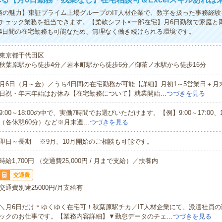
務の魅力】東証プライム上場グループのIT人材企業で、数字を扱った事務経
チェック業務を担当できます。【柔軟シフト×一部在宅】月6日勤務で家庭と
4日間の在宅勤務も可能なため、無理なく働き続けられる環境です。
東京都千代田区
秋葉原駅から徒歩4分／岩本町駅から徒歩6分／御茶ノ水駅から徒歩16分
月6日（月～金）／うち4日間の在宅勤務が可能【詳細】月初1～5営業日＋月
日祝・年末年始はお休み【在宅勤務について】就業開始…
つづきを見る
9:00～18:00の中で、実働7時間でお選びいただけます。【例】9:00～17:00、10:
（各休憩60分）など※月末週…
つづきを見る
即日～長期 ※9月、10月開始のご相談も可能です。
時給1,700円 （交通費25,000円 / 月まで支給）／扶養内
交通費
交通費別途25000円/月支給有
＼月6日だけ＊ゆくゆく在宅可！秋葉原駅チカ／IT人材企業にて、派遣社員
ックのお仕事です。【業務内容詳細】▼勤怠データのチェ…
つづきを見る