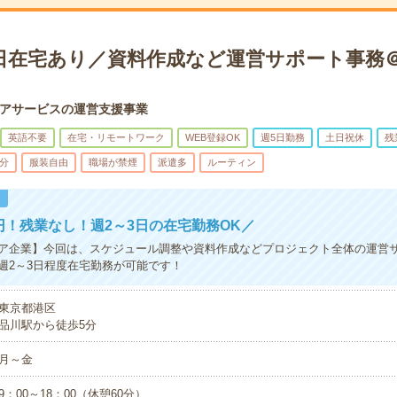
日在宅あり／資料作成など運営サポート事務＠時
アサービスの運営支援事業
英語不要
在宅・リモートワーク
WEB登録OK
週5日勤務
土日祝休
残
5分
服装自由
職場が禁煙
派遣多
ルーティン
！
0円！残業なし！週2～3日の在宅勤務OK／
ア企業】今回は、スケジュール調整や資料作成などプロジェクト全体の運営
週2～3日程度在宅勤務が可能です！
東京都港区
品川駅から徒歩5分
月～金
9：00～18：00（休憩60分）