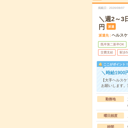
掲載日
2026/08/07
＼週2～3
円
派遣
ヘルスケ
派遣先
既卒第二新卒OK
交費支給
駅歩
ここがポイント
＼時給190
【大手ヘルスケ
お願いします。
勤務地
曜日頻度
時間