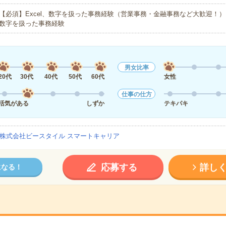
【必須】Excel、数字を扱った事務経験（営業事務・金融事務など大歓迎！）【
数字を扱った事務経験
男女比率
20代
30代
40代
50代
60代
女性
仕事の仕方
活気がある
しずか
テキパキ
株式会社ビースタイル スマートキャリア
応募する
詳し
になる！