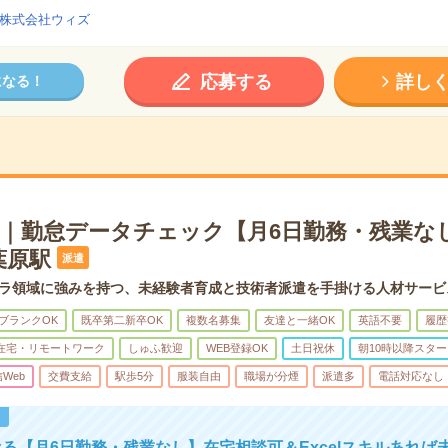
株式会社ウィズ
応募する
詳し
になる！
み｜勤怠データチェック【月6日勤務・残業なし
葉原駅
派遣
フラ領域に強みを持つ、未経験者育成と技術者派遣を手掛ける人材サービ
ブランクOK
既卒第二新卒OK
複数名募集
友達と一緒OK
英語不要
履歴
在宅・リモートワーク
しゅふ歓迎
WEB登録OK
土日祝休
朝10時以降スター
信Web
交費支給
駅歩5分
服装自由
職場が分煙
派遣多
電話対応なし
！
る【月6日勤務・残業なし】在宅相談可＆Excelスキルあれば