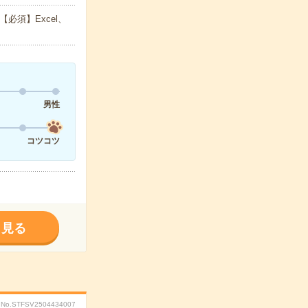
必須】Excel、
男性
コツコツ
く見る
No.STFSV2504434007