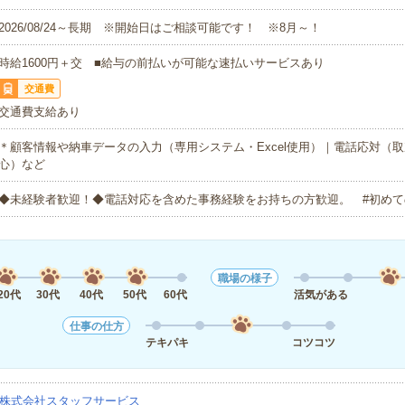
2026/08/24～長期 ※開始日はご相談可能です！ ※8月～！
時給1600円＋交 ■給与の前払いが可能な速払いサービスあり
交通費
交通費支給あり
＊顧客情報や納車データの入力（専用システム・Excel使用）｜電話応対（
心）など
◆未経験者歓迎！◆電話対応を含めた事務経験をお持ちの方歓迎。 #初めて
職場の様子
20代
30代
40代
50代
60代
活気がある
仕事の仕方
テキパキ
コツコツ
株式会社スタッフサービス