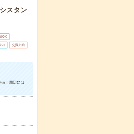
アシスタン
録OK
控内
交費支給
完備！周辺には
。