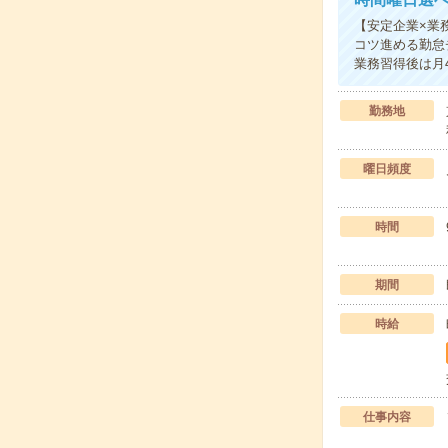
【安定企業×業
コツ進める勤怠
業務習得後は月
勤務地
曜日頻度
時間
期間
時給
仕事内容