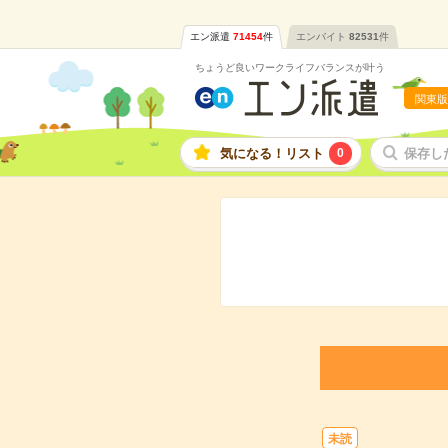
エン派遣
71454
件
エンバイト
82531
件
ちょうど良いワークライフバランスが叶う
関東版
気になる！リスト
0
保存し
未読