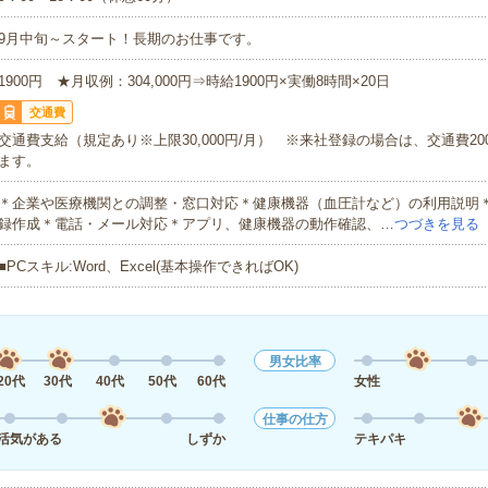
9月中旬～スタート！長期のお仕事です。
1900円 ★月収例：304,000円⇒時給1900円×実働8時間×20日
交通費
交通費支給（規定あり※上限30,000円/月） ※来社登録の場合は、交通費20
ます。
＊企業や医療機関との調整・窓口対応＊健康機器（血圧計など）の利用説明
録作成＊電話・メール対応＊アプリ、健康機器の動作確認、…
つづきを見る
■PCスキル:Word、Excel(基本操作できればOK)
男女比率
20代
30代
40代
50代
60代
女性
仕事の仕方
活気がある
しずか
テキパキ