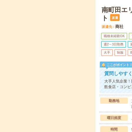
南町田エ
ト
派遣
商社
派遣先
職種未経験OK
週2～3日勤務
大手
制服
ここがポイント
質問しやす
大手人気企業！
飲食店・コンビ
勤務地
曜日頻度
時間