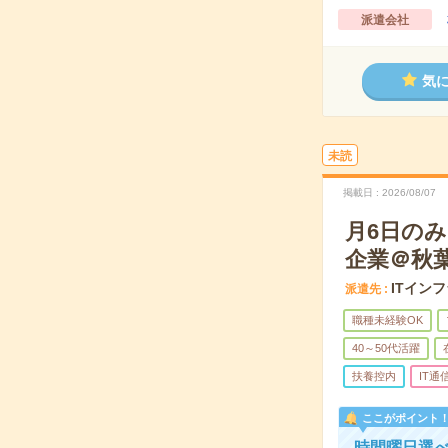
派遣会社
気
未読
掲載日
2026/08/07
月6日の
企業＠秋
ITイン
派遣先
職種未経験OK
40～50代活躍
扶養控内
IT通
ここがポイント
時間曜日選べ