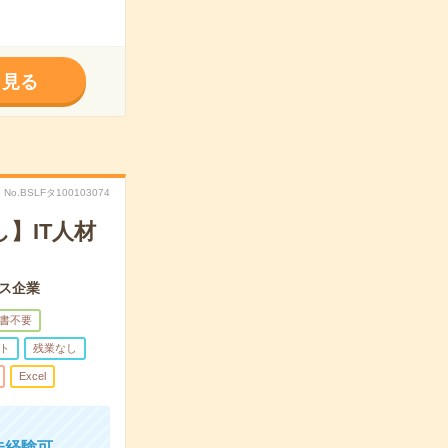
く見る
No.BSLFタ100103074
】IT人材
ス企業
書不要
ト
残業なし
Excel
未経験可