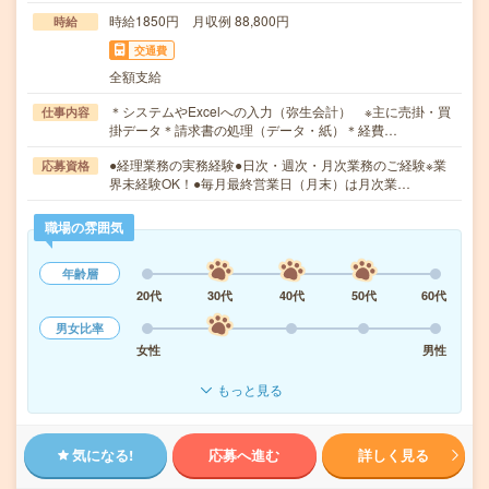
時給1850円 月収例 88,800円
時給
交通費
全額支給
＊システムやExcelへの入力（弥生会計） ※主に売掛・買
仕事内容
掛データ＊請求書の処理（データ・紙）＊経費…
●経理業務の実務経験●日次・週次・月次業務のご経験※業
応募資格
界未経験OK！●毎月最終営業日（月末）は月次業…
職場の雰囲気
年齢層
20代
30代
40代
50代
60代
男女比率
女性
男性
もっと見る
気になる!
応募へ進む
詳しく見る