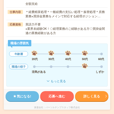
全額支給
＊経費精算処理＊一般経費の支払い処理＊振替処理＊庶務
仕事内容
業務※買掛金業務をメインで対応する経理ポジション…
英語力不要
応募資格
※業界未経験OK！◇経理業務のご経験がある方◇買掛金関
連の業務経験がある方
職場の雰囲気
年齢層
20代
30代
40代
50代
60代
職場の様子
活気がある
しずか
もっと見る
気になる!
応募へ進む
詳しく見る
派遣会社
パーソルテンプスタッフ株式会社