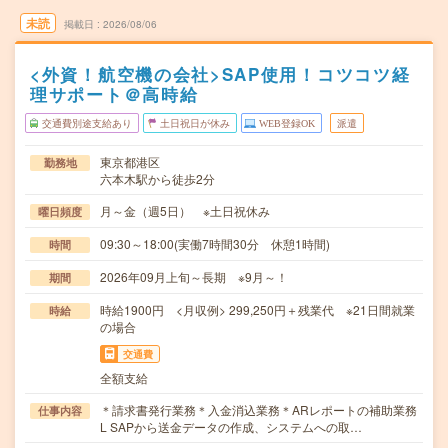
未読
掲載日
2026/08/06
<外資！航空機の会社>SAP使用！コツコツ経
理サポート＠高時給
交通費別途支給あり
土日祝日が休み
WEB登録OK
派遣
東京都港区
勤務地
六本木駅から徒歩2分
月～金（週5日） ※土日祝休み
曜日頻度
09:30～18:00(実働7時間30分 休憩1時間)
時間
2026年09月上旬～長期 ※9月～！
期間
時給1900円 <月収例> 299,250円＋残業代 ※21日間就業
時給
の場合
交通費
全額支給
＊請求書発行業務＊入金消込業務＊ARレポートの補助業務
仕事内容
L SAPから送金データの作成、システムへの取…