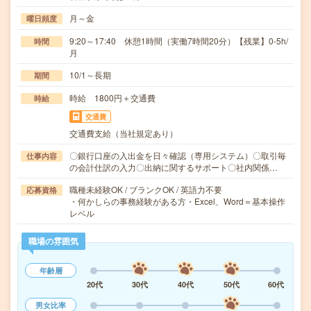
月～金
曜日頻度
9:20～17:40 休憩1時間（実働7時間20分）【残業】0-5h/
時間
月
10/1～長期
期間
時給 1800円＋交通費
時給
交通費
交通費支給（当社規定あり）
〇銀行口座の入出金を日々確認（専用システム）〇取引毎
仕事内容
の会計仕訳の入力〇出納に関するサポート〇社内関係…
職種未経験OK / ブランクOK / 英語力不要
応募資格
・何かしらの事務経験がある方・Excel、Word＝基本操作
レベル
職場の雰囲気
年齢層
20代
30代
40代
50代
60代
男女比率