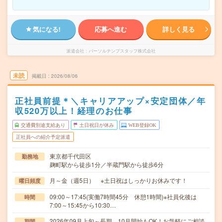
気になる!
応募へ進む
詳しく見る
派遣会社
パーソルテンプスタッフ株式会社
未読
掲載日
2026/08/06
正社員前提＊＼キャリアアップ×安定団体／年
収520万以上！経理のお仕事
交通費別途支給あり
土日祝日が休み
WEB登録OK
正社員への紹介予定派遣
東京都千代田区
勤務地
麹町駅から徒歩1分／半蔵門駅から徒歩6分
月～金（週5日） ※土日祝はしっかりお休みです！
曜日頻度
09:00～17:45(実働7時間45分 休憩1時間)※社員化後は
時間
7:00～15:45から10:30…
2026年09月上旬～長期 10月開始もOK！お気軽にご相談
期間