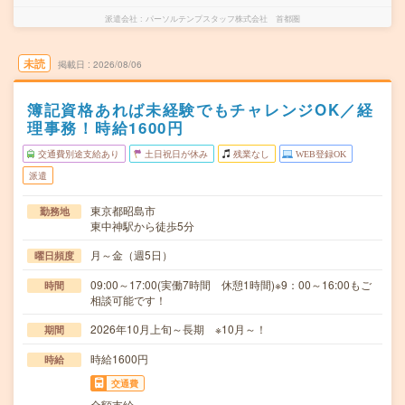
派遣会社
パーソルテンプスタッフ株式会社 首都圏
未読
掲載日
2026/08/06
簿記資格あれば未経験でもチャレンジOK／経
理事務！時給1600円
交通費別途支給あり
土日祝日が休み
残業なし
WEB登録OK
派遣
東京都昭島市
勤務地
東中神駅から徒歩5分
月～金（週5日）
曜日頻度
09:00～17:00(実働7時間 休憩1時間)※9：00～16:00もご
時間
相談可能です！
2026年10月上旬～長期 ※10月～！
期間
時給1600円
時給
交通費
全額支給