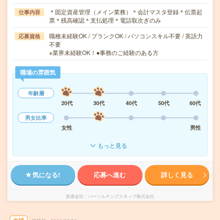
＊固定資産管理（メイン業務）＊会計マスタ登録＊伝票起
仕事内容
票＊残高確認＊支払処理＊電話取次ぎのみ
職種未経験OK / ブランクOK / パソコンスキル不要 / 英語力
応募資格
不要
※業界未経験OK！●事務のご経験のある方
職場の雰囲気
年齢層
20代
30代
40代
50代
60代
男女比率
女性
男性
もっと見る
気になる!
応募へ進む
詳しく見る
派遣会社
パーソルテンプスタッフ株式会社