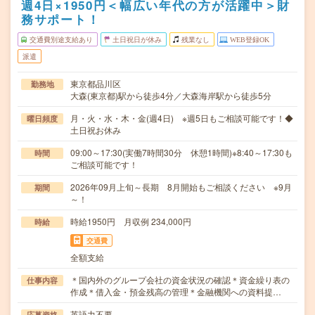
週4日×1950円＜幅広い年代の方が活躍中＞財
務サポート！
交通費別途支給あり
土日祝日が休み
残業なし
WEB登録OK
派遣
東京都品川区
勤務地
大森(東京都)駅から徒歩4分／大森海岸駅から徒歩5分
月・火・水・木・金(週4日) ※週5日もご相談可能です！◆
曜日頻度
土日祝お休み
09:00～17:30(実働7時間30分 休憩1時間)※8:40～17:30も
時間
ご相談可能です！
2026年09月上旬～長期 8月開始もご相談ください ※9月
期間
～！
時給1950円 月収例 234,000円
時給
交通費
全額支給
＊国内外のグループ会社の資金状況の確認＊資金繰り表の
仕事内容
作成＊借入金・預金残高の管理＊金融機関への資料提…
英語力不要
応募資格