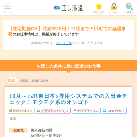
メニュー
気になる!
ログイン
検索
【在宅勤務OK】時給2310円！17時まで＊田町での経理事
務
のお仕事情報は、掲載が終了しています
掲載時の情報は、
ページ下部
からご覧いただけます。
お探しの条件に近い派遣のお仕事
未読
掲載日
2026/08/06
10月～<JR東日本>専用システムでの入出金チ
ェック！モクモク系のオシゴト
職種未経験OK
交通費別途支給あり
土日祝日が休み
WEB登録OK
派遣
東京都新宿区
勤務地
新宿駅から徒歩3分