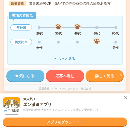
業界未経験OK！SAPでの売掛買掛管理の経験ある方
応募資格
職場の雰囲気
年齢層
20代
30代
40代
50代
60代
男女比率
女性
男性
もっと見る
気になる!
応募へ進む
詳しく見る
派遣会社
パーソルテンプスタッフ株式会社
大人気！
未読
掲載日
2026/08/06
エン派遣アプリ
派遣のお仕事情報がたくさん！プッシュ通知で受け取ろう！
2000円＊月収31万！＜子会社の日次～月次＞
アプリをダウンロード
経験活かしてスキルUP