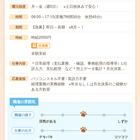
月～金（週5日） ※土日祝休みで安心！
曜日頻度
09:00～17:15(実働7時間30分 休憩45分)
時間
【急募】即日～長期 ※8月～！
期間
時給2050円
時給
交通費
全額支給
＊日常経理（支払業務、・確認、事務処理の指導等）L仕
仕事内容
訳入力、支払処理 など＊売上データ集計＊月次決算…
パソコンスキル不要 / 英語力不要
応募資格
経理業務の実務経験 ※年次もしくは月次決算のご経験が
ある方歓迎
職場の雰囲気
職場の様子
活気がある
しずか
仕事の仕方
テキパキ
コツコツ