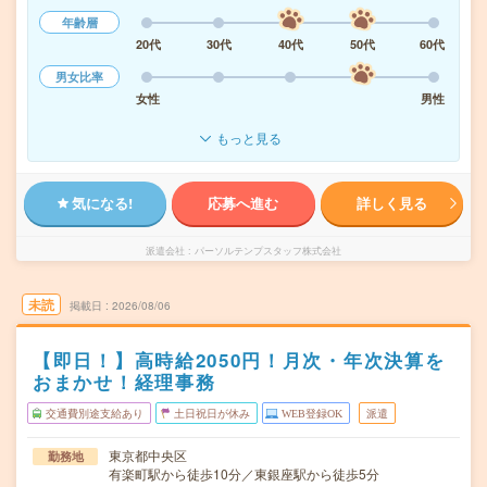
年齢層
20代
30代
40代
50代
60代
男女比率
女性
男性
もっと見る
気になる!
応募へ進む
詳しく見る
派遣会社
パーソルテンプスタッフ株式会社
未読
掲載日
2026/08/06
【即日！】高時給2050円！月次・年次決算を
おまかせ！経理事務
交通費別途支給あり
土日祝日が休み
WEB登録OK
派遣
東京都中央区
勤務地
有楽町駅から徒歩10分／東銀座駅から徒歩5分