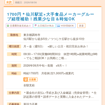
未読
掲載日
2026/08/06
1700円＊仙川駅近×大手食品メーカーグルー
プ経理補助！残業少な目＆時短OK
交通費別途支給あり
土日祝日が休み
WEB登録OK
派遣
東京都調布市
勤務地
仙川駅から徒歩5分／つつじケ丘駅から徒歩10分
月～金（週5日） ※嬉しい土日・祝日完全お休み！
曜日頻度
09:30～17:00(実働6時間30分 休憩1時間)※就業時間は9時
時間
～でもご相談OK！お気軽にご相…
2026年09月中旬～長期 ※9月～！
期間
時給1700円 月収例 221,000円+残業代
時給
交通費
全額支給
＊親会社の支払い手続き及び入金確認（売掛金管理）＊仕
仕事内容
訳起票の管理＊請求データと実際に入金されたデータ…
英語力不要
応募資格