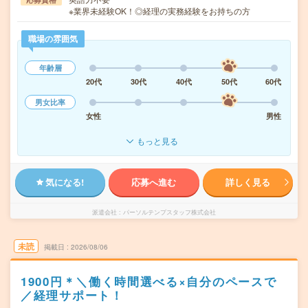
※業界未経験OK！◎経理の実務経験をお持ちの方
職場の雰囲気
年齢層
20代
30代
40代
50代
60代
男女比率
女性
男性
もっと見る
気になる!
応募へ進む
詳しく見る
派遣会社
パーソルテンプスタッフ株式会社
未読
掲載日
2026/08/06
1900円＊＼働く時間選べる×自分のペースで
／経理サポート！