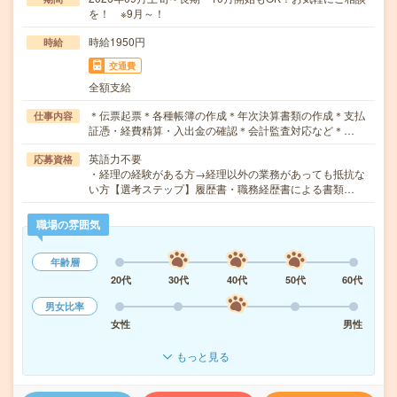
を！ ※9月～！
時給1950円
時給
交通費
全額支給
＊伝票起票＊各種帳簿の作成＊年次決算書類の作成＊支払
仕事内容
証憑・経費精算・入出金の確認＊会計監査対応など＊…
英語力不要
応募資格
・経理の経験がある方→経理以外の業務があっても抵抗な
い方【選考ステップ】履歴書・職務経歴書による書類…
職場の雰囲気
年齢層
20代
30代
40代
50代
60代
男女比率
女性
男性
もっと見る