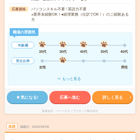
パソコンスキル不要 / 英語力不要
応募資格
※業界未経験OK！●経理業務（仕訳でOK！）のご経験ある
方
職場の雰囲気
年齢層
20代
30代
40代
50代
60代
男女比率
女性
男性
もっと見る
気になる!
応募へ進む
詳しく見る
派遣会社
パーソルテンプスタッフ株式会社
未読
掲載日
2026/08/06