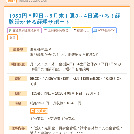
未読
掲載日
2026/08/06
1950円＊即日～9月末！週3～4日選べる！経
験活かせる経理サポート
交通費別途支給あり
土日祝日が休み
残業なし
WEB登録OK
派遣
東京都豊島区
勤務地
東池袋駅から徒歩4分／池袋駅から徒歩5分
月・火・水・木・金(週4日) ※土日祝休み＋平日1日休み
曜日頻度
（曜日の相談可能）◇週3日も相談可
09:30～17:30(実働7時間 休憩1時間)※9:30～18:30もOK
時間
です
【急募】即日～2026年09月下旬 ※8月～！
期間
時給1950円 月収例 218,400円
時給
交通費
全額支給 ※交通費全額支給！
＊仕訳＊売掛金・買掛金管理＊請求書発行＊入出金管理＊
仕事内容
消込＊書類のファイリング など