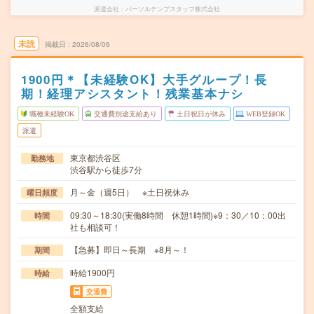
派遣会社
パーソルテンプスタッフ株式会社
未読
掲載日
2026/08/06
1900円＊【未経験OK】大手グループ！長
期！経理アシスタント！残業基本ナシ
職種未経験OK
交通費別途支給あり
土日祝日が休み
WEB登録OK
派遣
東京都渋谷区
勤務地
渋谷駅から徒歩7分
月～金（週5日） ※土日祝休み
曜日頻度
09:30～18:30(実働8時間 休憩1時間)※9：30／10：00出
時間
社も相談可！
【急募】即日～長期 ※8月～！
期間
時給1900円
時給
交通費
全額支給