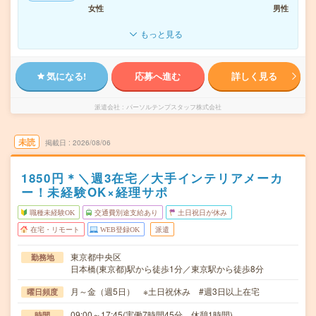
女性
男性
もっと見る
気になる!
応募へ進む
詳しく見る
派遣会社
パーソルテンプスタッフ株式会社
未読
掲載日
2026/08/06
1850円＊＼週3在宅／大手インテリアメーカ
ー！未経験OK×経理サポ
職種未経験OK
交通費別途支給あり
土日祝日が休み
在宅・リモート
WEB登録OK
派遣
東京都中央区
勤務地
日本橋(東京都)駅から徒歩1分／東京駅から徒歩8分
月～金（週5日） ※土日祝休み #週3日以上在宅
曜日頻度
09:00～17:45(実働7時間45分 休憩1時間)
時間