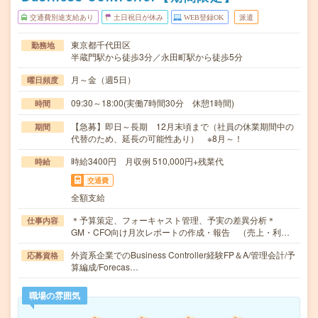
交通費別途支給あり
土日祝日が休み
WEB登録OK
派遣
東京都千代田区
勤務地
半蔵門駅から徒歩3分／永田町駅から徒歩5分
月～金（週5日）
曜日頻度
09:30～18:00(実働7時間30分 休憩1時間)
時間
【急募】即日～長期 12月末頃まで（社員の休業期間中の
期間
代替のため、延長の可能性あり） ※8月～！
時給3400円 月収例 510,000円+残業代
時給
交通費
全額支給
＊予算策定、フォーキャスト管理、予実の差異分析＊
仕事内容
GM・CFO向け月次レポートの作成・報告 （売上・利…
外資系企業でのBusiness Controller経験FP＆A/管理会計/予
応募資格
算編成/Forecas…
職場の雰囲気