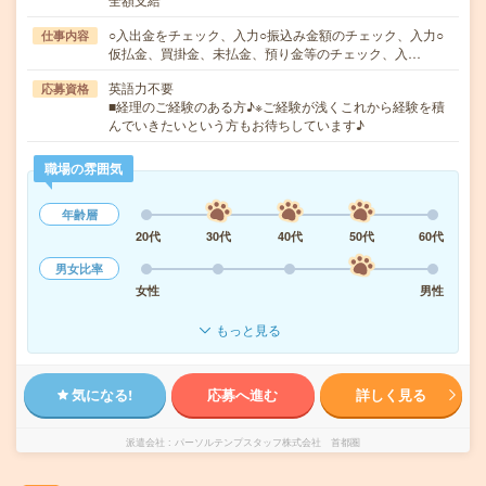
○入出金をチェック、入力○振込み金額のチェック、入力○
仕事内容
仮払金、買掛金、未払金、預り金等のチェック、入…
英語力不要
応募資格
■経理のご経験のある方♪※ご経験が浅くこれから経験を積
んでいきたいという方もお待ちしています♪
職場の雰囲気
年齢層
20代
30代
40代
50代
60代
男女比率
女性
男性
もっと見る
気になる!
応募へ進む
詳しく見る
派遣会社
パーソルテンプスタッフ株式会社 首都圏