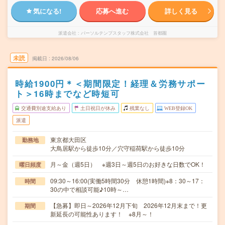
気になる!
応募へ進む
詳しく見る
派遣会社
パーソルテンプスタッフ株式会社 首都圏
未読
掲載日
2026/08/06
時給1900円＊＜期間限定！経理＆労務サポー
ト＞16時までなど時短可
交通費別途支給あり
土日祝日が休み
残業なし
WEB登録OK
派遣
東京都大田区
勤務地
大鳥居駅から徒歩10分／穴守稲荷駅から徒歩10分
月～金（週5日） ※週3日～週5日のお好きな日数でOK！
曜日頻度
09:30～16:00(実働5時間30分 休憩1時間)※8：30～17：
時間
30の中で相談可能♪10時～…
【急募】即日～2026年12月下旬 2026年12月末まで！更
期間
新延長の可能性あります！ ※8月～！