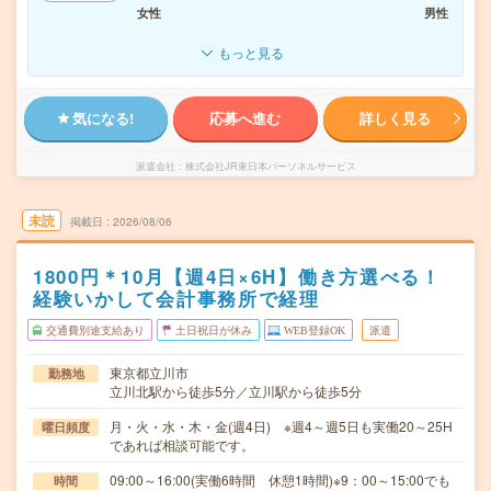
女性
男性
もっと見る
気になる!
応募へ進む
詳しく見る
派遣会社
株式会社JR東日本パーソネルサービス
未読
掲載日
2026/08/06
1800円＊10月【週4日×6H】働き方選べる！
経験いかして会計事務所で経理
交通費別途支給あり
土日祝日が休み
WEB登録OK
派遣
東京都立川市
勤務地
立川北駅から徒歩5分／立川駅から徒歩5分
月・火・水・木・金(週4日) ※週4～週5日も実働20～25H
曜日頻度
であれば相談可能です。
09:00～16:00(実働6時間 休憩1時間)※9：00～15:00でも
時間