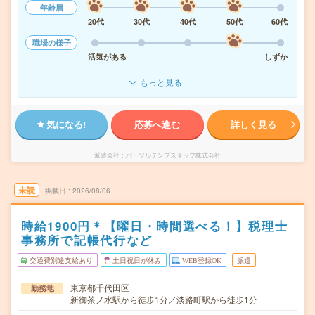
年齢層
20代
30代
40代
50代
60代
職場の様子
活気がある
しずか
もっと見る
気になる!
応募へ進む
詳しく見る
派遣会社
パーソルテンプスタッフ株式会社
未読
掲載日
2026/08/06
時給1900円＊【曜日・時間選べる！】税理士
事務所で記帳代行など
交通費別途支給あり
土日祝日が休み
WEB登録OK
派遣
東京都千代田区
勤務地
新御茶ノ水駅から徒歩1分／淡路町駅から徒歩1分