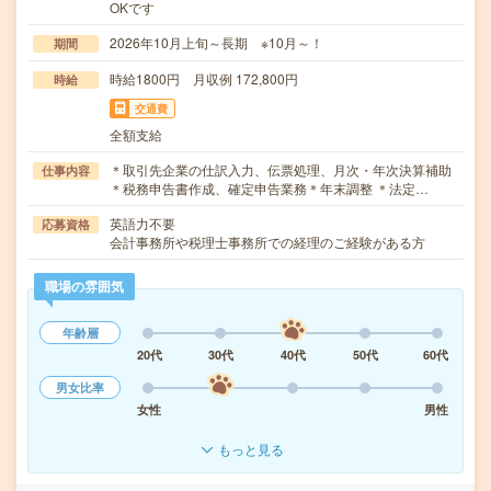
OKです
2026年10月上旬～長期 ※10月～！
期間
時給1800円 月収例 172,800円
時給
交通費
全額支給
＊取引先企業の仕訳入力、伝票処理、月次・年次決算補助
仕事内容
＊税務申告書作成、確定申告業務＊年末調整 ＊法定…
英語力不要
応募資格
会計事務所や税理士事務所での経理のご経験がある方
職場の雰囲気
年齢層
20代
30代
40代
50代
60代
男女比率
女性
男性
もっと見る