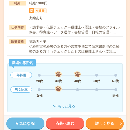
時給1900円
時給
交通費
支給あり
・請求書・伝票チェック→税理士へ委託・書類のファイル
仕事内容
保存、得意先へデータ送付・書類管理・日報の管理・…
英語力不要
応募資格
◇経理実務経験のある方や営業事務にて請求書処理のご経
験のある方！→チェックしたものは税理士さんへ委託…
職場の雰囲気
年齢層
20代
30代
40代
50代
60代
男女比率
女性
男性
もっと見る
気になる!
応募へ進む
詳しく見る