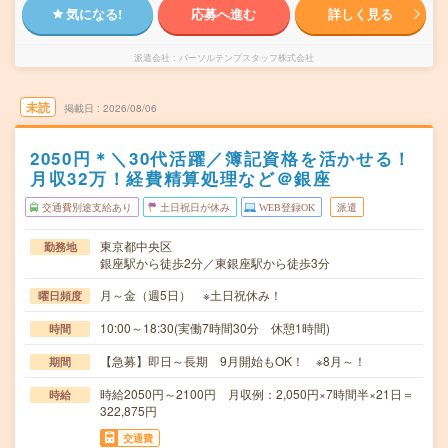
気になる!
応募へ進む
詳しく見る
派遣会社
パーソルテンプスタッフ株式会社
未読
掲載日
2026/08/06
2050円＊＼30代活躍／簿記資格を活かせる！
月収32万！経費精算処理など＠銀座
交通費別途支給あり
土日祝日が休み
WEB登録OK
派遣
東京都中央区
勤務地
銀座駅から徒歩2分／東銀座駅から徒歩3分
月～金（週5日） ※土日祝休み！
曜日頻度
10:00～18:30(実働7時間30分 休憩1時間)
時間
【急募】即日～長期 9月開始もOK！ ※8月～！
期間
時給2050円～2100円 月収例：2,050円×7時間半×21日＝
時給
322,875円
交通費