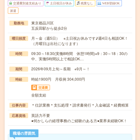
交通費別途支給あり
土日祝日が休み
残業なし
WEB登録OK
派遣
東京都品川区
勤務地
五反田駅から徒歩2分
月～金（週5日） ※土日祝お休みです♪週4日も相談OK！
曜日頻度
（月曜日は出社になります）
09:30～18:30(実働8時間 休憩1時間)※9：30～18：30の
時間
中、実働5時間以上で相談OK…
2026年09月上旬～長期 ※9月～！
期間
時給1900円 月収例 304,000円
時給
交通費
全額支給
＊仕訳業務＊支払処理＊請求書発行＊入金確認＊経費精算
仕事内容
英語力不要
応募資格
●何かしらの経理事務のご経験のある方●業界未経験OK！
職場の雰囲気