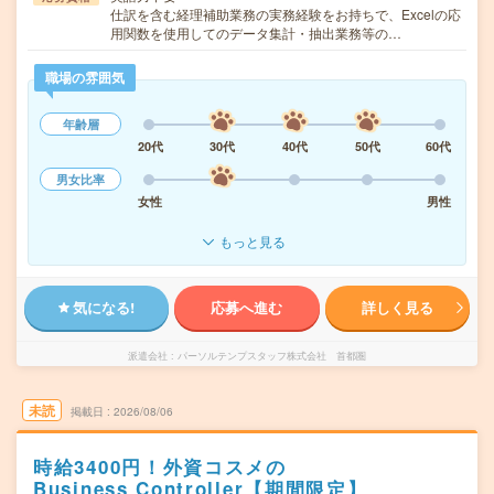
仕訳を含む経理補助業務の実務経験をお持ちで、Excelの応
用関数を使用してのデータ集計・抽出業務等の…
職場の雰囲気
年齢層
20代
30代
40代
50代
60代
男女比率
女性
男性
もっと見る
気になる!
応募へ進む
詳しく見る
派遣会社
パーソルテンプスタッフ株式会社 首都圏
未読
掲載日
2026/08/06
時給3400円！外資コスメの
Business Controller【期間限定】