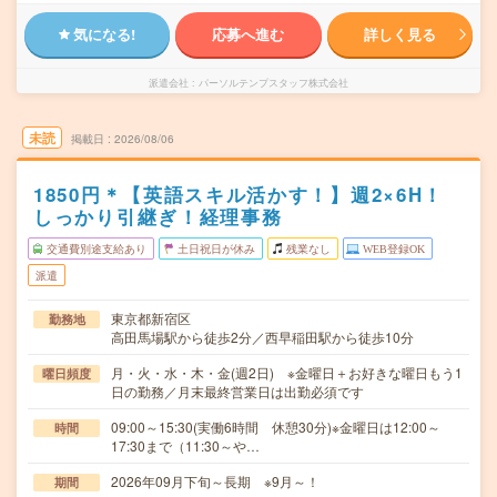
気になる!
応募へ進む
詳しく見る
派遣会社
パーソルテンプスタッフ株式会社
未読
掲載日
2026/08/06
1850円＊【英語スキル活かす！】週2×6H！
しっかり引継ぎ！経理事務
交通費別途支給あり
土日祝日が休み
残業なし
WEB登録OK
派遣
東京都新宿区
勤務地
高田馬場駅から徒歩2分／西早稲田駅から徒歩10分
月・火・水・木・金(週2日) ※金曜日＋お好きな曜日もう1
曜日頻度
日の勤務／月末最終営業日は出勤必須です
09:00～15:30(実働6時間 休憩30分)※金曜日は12:00～
時間
17:30まで（11:30～や…
2026年09月下旬～長期 ※9月～！
期間