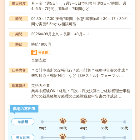
月～金（週5日） ※週3～5日で相談可 週3日×7時間、週
曜日頻度
4×5.5～7時間、週5×5～7時間など
09:30～17:30(実働7時間 休憩1時間)※9：30～17：30の
時間
間で実働5.5hから相談可能…
2026年09月上旬～長期 ※9月～！
期間
時給1900円
時給
交通費
全額支給
＊会計事務所の記帳代行＊給与計算＊税務申告書の作成＊
仕事内容
来客対応＊郵便対応 など【OAスキル】フォーマッ…
英語力不要
応募資格
業界未経験OK！経理：日次～月次決算のご経験税理士事務
所での就業経験か経理のご経験税務申告書の作成経…
職場の雰囲気
年齢層
20代
30代
40代
50代
60代
男女比率