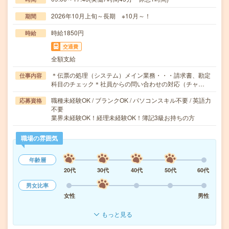
2026年10月上旬～長期 ※10月～！
期間
時給1850円
時給
交通費
全額支給
＊伝票の処理（システム）メイン業務・・・請求書、勘定
仕事内容
科目のチェック＊社員からの問い合わせの対応（チャ…
職種未経験OK / ブランクOK / パソコンスキル不要 / 英語力
応募資格
不要
業界未経験OK！経理未経験OK！簿記3級お持ちの方
職場の雰囲気
年齢層
20代
30代
40代
50代
60代
男女比率
女性
男性
もっと見る