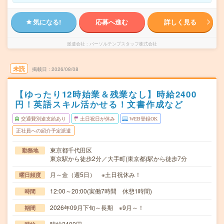
気になる!
応募へ進む
詳しく見る
派遣会社
パーソルテンプスタッフ株式会社
未読
掲載日
2026/08/08
【ゆったり12時始業＆残業なし】時給2400
円！英語スキル活かせる！文書作成など
交通費別途支給あり
土日祝日が休み
WEB登録OK
正社員への紹介予定派遣
東京都千代田区
勤務地
東京駅から徒歩2分／大手町(東京都)駅から徒歩7分
月～金（週5日） ※土日祝休み！
曜日頻度
12:00～20:00(実働7時間 休憩1時間)
時間
2026年09月下旬～長期 ※9月～！
期間
時給2400円