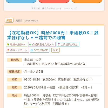
派遣会社
株式会社リクルートスタッフィング
未読
掲載日
2026/08/08
【在宅勤務OK】時給2000円！未経験OK！残
業ほぼなし▼三越前での秘書
職種未経験OK
交通費別途支給あり
土日祝日が休み
在宅・リモート
WEB登録OK
派遣
東京都中央区
勤務地
三越前駅から徒歩4分／新日本橋駅から徒歩4分
月～金／週5日
曜日頻度
09:30-18:30（休憩60分）実働8時間（残業少なめ！）
時間
2026年09月01日～長期 ※開始日相談OK ※9月～！
期間
時給2000円 月収例 32万円 時給2000円×実働8h×週5日
時給
×4週 ※月収例を保証するものではありません。※給与即受
取りサービス利用可（利用条件有）