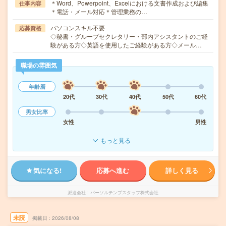
＊Word、Powerpoint、Excelにおける文書作成および編集
仕事内容
＊電話・メール対応＊管理業務の…
パソコンスキル不要
応募資格
◇秘書・グループセクレタリー・部内アシスタントのご経
験がある方◇英語を使用したご経験がある方◇メール…
職場の雰囲気
年齢層
20代
30代
40代
50代
60代
男女比率
女性
男性
もっと見る
気になる!
応募へ進む
詳しく見る
派遣会社
パーソルテンプスタッフ株式会社
未読
掲載日
2026/08/08