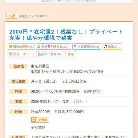
派遣会社
パーソルテンプスタッフ株式会社
未読
掲載日
2026/08/08
2000円＊在宅週2！残業なし！プライベート
充実！穏やか環境で秘書
職種未経験OK
交通費別途支給あり
土日祝日が休み
残業なし
在宅・リモート
WEB登録OK
派遣
東京都港区
勤務地
浜松町駅から徒歩5分／新橋駅から徒歩10分
月～金（週5日） ※土日祝日休み
曜日頻度
08:30～17:00(実働7時間30分 休憩1時間)
時間
2026年09月上旬～長期 ※9月～！
期間
時給2000円 月収例 300,000円
時給
交通費
全額支給
＊役員等のスケジュール調整・管理＊電話・来客対応＊出
仕事内容