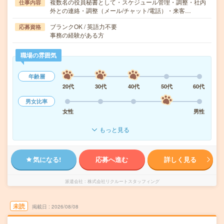
複数名の役員秘書として・スケジュール管理・調整・社内
仕事内容
外との連絡・調整（メール/チャット/電話）・来客…
ブランクOK / 英語力不要
応募資格
事務の経験がある方
職場の雰囲気
年齢層
20代
30代
40代
50代
60代
男女比率
女性
男性
もっと見る
気になる!
応募へ進む
詳しく見る
派遣会社
株式会社リクルートスタッフィング
未読
掲載日
2026/08/08