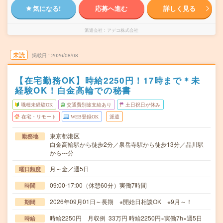
気になる!
応募へ進む
詳しく見る
派遣会社
アデコ株式会社
未読
掲載日
2026/08/08
【在宅勤務OK】時給2250円！17時まで＊未
経験OK！白金高輪での秘書
職種未経験OK
交通費別途支給あり
土日祝日が休み
在宅・リモート
WEB登録OK
派遣
東京都港区
勤務地
白金高輪駅から徒歩2分／泉岳寺駅から徒歩13分／品川駅
から---分
月～金／週5日
曜日頻度
09:00-17:00（休憩60分）実働7時間
時間
2026年09月01日～長期 ※開始日相談OK ※9月～！
期間
時給2250円 月収例 33万円 時給2250円×実働7h×週5日
時給