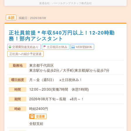
派遣会社
パーソルテンプスタッフ株式会社
未読
掲載日
2026/08/08
正社員前提＊年収540万円以上！12-20時勤
務！部内アシスタント
交通費別途支給あり
土日祝日が休み
WEB登録OK
正社員への紹介予定派遣
東京都千代田区
勤務地
東京駅から徒歩2分／大手町(東京都)駅から徒歩7分
月～金（週5日） ※土日祝休み！
曜日頻度
12:00～20:00(実働7時間 休憩1時間)
時間
2026年08月下旬～長期 ※8月～！
期間
時給2400円
時給
交通費
全額支給