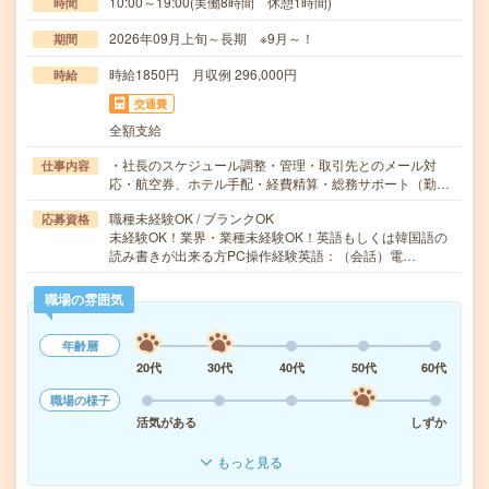
10:00～19:00(実働8時間 休憩1時間)
時間
2026年09月上旬～長期 ※9月～！
期間
時給1850円 月収例 296,000円
時給
交通費
全額支給
・社長のスケジュール調整・管理・取引先とのメール対
仕事内容
応・航空券、ホテル手配・経費精算・総務サポート（勤…
職種未経験OK / ブランクOK
応募資格
未経験OK！業界・業種未経験OK！英語もしくは韓国語の
読み書きが出来る方PC操作経験英語：（会話）電…
職場の雰囲気
年齢層
20代
30代
40代
50代
60代
職場の様子
活気がある
しずか
もっと見る