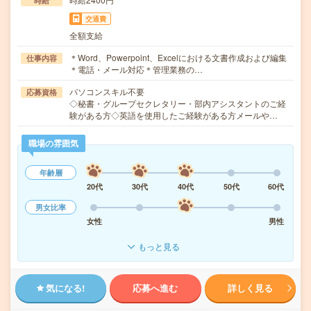
時給
交通費
全額支給
＊Word、Powerpoint、Excelにおける文書作成および編集
仕事内容
＊電話・メール対応＊管理業務の…
パソコンスキル不要
応募資格
◇秘書・グループセクレタリー・部内アシスタントのご経
験がある方◇英語を使用したご経験がある方メールや…
職場の雰囲気
年齢層
20代
30代
40代
50代
60代
男女比率
女性
男性
もっと見る
気になる!
応募へ進む
詳しく見る