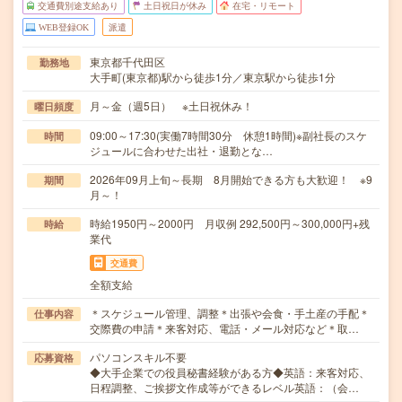
交通費別途支給あり
土日祝日が休み
在宅・リモート
WEB登録OK
派遣
東京都千代田区
勤務地
大手町(東京都)駅から徒歩1分／東京駅から徒歩1分
月～金（週5日） ※土日祝休み！
曜日頻度
09:00～17:30(実働7時間30分 休憩1時間)※副社長のスケ
時間
ジュールに合わせた出社・退勤とな…
2026年09月上旬～長期 8月開始できる方も大歓迎！ ※9
期間
月～！
時給1950円～2000円 月収例 292,500円～300,000円+残
時給
業代
交通費
全額支給
＊スケジュール管理、調整＊出張や会食・手土産の手配＊
仕事内容
交際費の申請＊来客対応、電話・メール対応など＊取…
パソコンスキル不要
応募資格
◆大手企業での役員秘書経験がある方◆英語：来客対応、
日程調整、ご挨拶文作成等ができるレベル英語：（会…