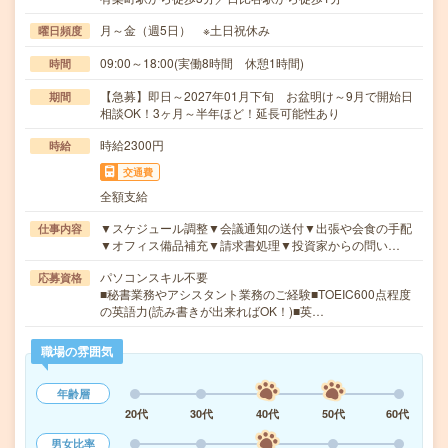
月～金（週5日） ※土日祝休み
曜日頻度
09:00～18:00(実働8時間 休憩1時間)
時間
【急募】即日～2027年01月下旬 お盆明け～9月で開始日
期間
相談OK！3ヶ月～半年ほど！延長可能性あり
時給2300円
時給
交通費
全額支給
▼スケジュール調整▼会議通知の送付▼出張や会食の手配
仕事内容
▼オフィス備品補充▼請求書処理▼投資家からの問い…
パソコンスキル不要
応募資格
■秘書業務やアシスタント業務のご経験■TOEIC600点程度
の英語力(読み書きが出来ればOK！)■英…
職場の雰囲気
年齢層
20代
30代
40代
50代
60代
男女比率