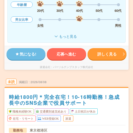
年齢層
20代
30代
40代
50代
60代
男女比率
女性
男性
もっと見る
気になる!
応募へ進む
詳しく見る
派遣会社
パーソルテンプスタッフ株式会社
未読
掲載日
2026/08/08
時給1800円＊完全在宅！10-16時勤務！急成
長中のSNS企業で役員サポート
職種未経験OK
交通費別途支給あり
土日祝日が休み
在宅・リモート
WEB登録OK
派遣
東京都港区
勤務地