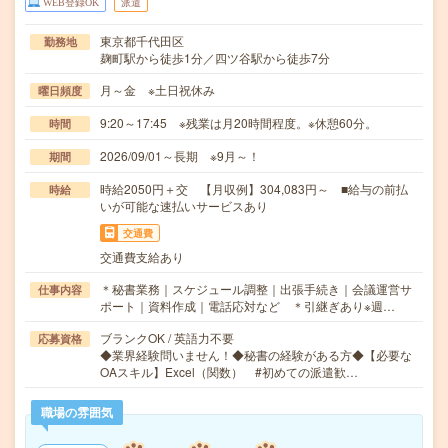
WEB登録OK
派遣
東京都千代田区
勤務地
麹町駅から徒歩1分／四ツ谷駅から徒歩7分
月～金 ※土日祝休み
曜日頻度
9:20～17:45 ※残業は月20時間程度。※休憩60分。
時間
2026/09/01～長期 ※9月～！
期間
時給2050円＋交 【月収例】304,083円～ ■給与の前払
時給
いが可能な速払いサービスあり
交通費
交通費支給あり
＊秘書業務｜スケジュール調整｜出張手続き｜会議運営サ
仕事内容
ポート｜資料作成｜電話応対など ＊引継ぎあり※週…
ブランクOK / 英語力不要
応募資格
◆業界経験問いません！◆秘書の経験がある方◆【必要な
OAスキル】Excel（関数） #初めての派遣歓…
職場の雰囲気