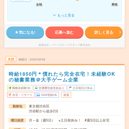
女性
男性
もっと見る
気になる!
応募へ進む
詳しく見る
派遣会社
パーソルテンプスタッフ株式会社
未読
掲載日
2026/08/08
時給1850円＊慣れたら完全在宅！未経験OK
の秘書業務＠大手ゲーム企業
職種未経験OK
交通費別途支給あり
土日祝日が休み
在宅・リモート
WEB登録OK
派遣
東京都渋谷区
勤務地
渋谷駅から徒歩2分
月～金（週5日） ※土日祝休み！ #週3日以上在宅
曜日頻度