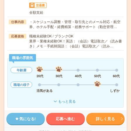
交通費
全額支給
・スケジュール調整・管理・取引先とのメール対応・航空
仕事内容
券、ホテル手配・経費精算・総務サポート（勤怠管理…
職種未経験OK / ブランクOK
応募資格
業界・業種未経験OK！英語：（会話）電話取次／（読み書
き）メモ・手紙韓国語：（会話）電話取次／（読み…
職場の雰囲気
年齢層
20代
30代
40代
50代
60代
職場の様子
活気がある
しずか
もっと見る
気になる!
応募へ進む
詳しく見る