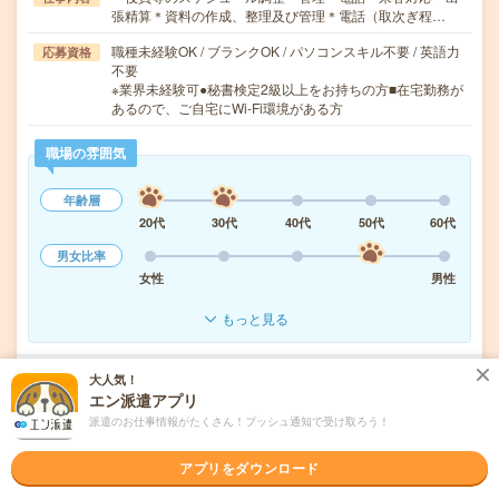
張精算＊資料の作成、整理及び管理＊電話（取次ぎ程…
職種未経験OK / ブランクOK / パソコンスキル不要 / 英語力
応募資格
不要
※業界未経験可●秘書検定2級以上をお持ちの方■在宅勤務が
あるので、ご自宅にWi-Fi環境がある方
職場の雰囲気
年齢層
20代
30代
40代
50代
60代
男女比率
女性
男性
もっと見る
大人気！
気になる!
応募へ進む
詳しく見る
エン派遣アプリ
派遣のお仕事情報がたくさん！プッシュ通知で受け取ろう！
派遣会社
パーソルテンプスタッフ株式会社
アプリをダウンロード
未読
掲載日
2026/08/08