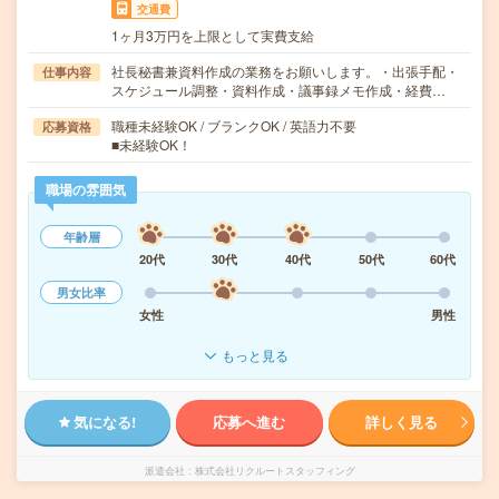
交通費
1ヶ月3万円を上限として実費支給
社長秘書兼資料作成の業務をお願いします。・出張手配・
仕事内容
スケジュール調整・資料作成・議事録メモ作成・経費…
職種未経験OK / ブランクOK / 英語力不要
応募資格
■未経験OK！
職場の雰囲気
年齢層
20代
30代
40代
50代
60代
男女比率
女性
男性
もっと見る
気になる!
応募へ進む
詳しく見る
派遣会社
株式会社リクルートスタッフィング