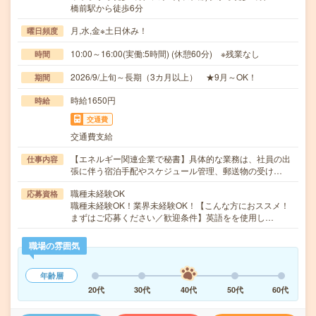
橋前駅から徒歩6分
月,水,金※土日休み！
曜日頻度
10:00～16:00(実働:5時間) (休憩60分) ※残業なし
時間
2026/9/上旬～長期（3カ月以上） ★9月～OK！
期間
時給1650円
時給
交通費
交通費支給
【エネルギー関連企業で秘書】具体的な業務は、社員の出
仕事内容
張に伴う宿泊手配やスケジュール管理、郵送物の受け…
職種未経験OK
応募資格
職種未経験OK！業界未経験OK！【こんな方におススメ！
まずはご応募ください／歓迎条件】英語をを使用し…
職場の雰囲気
年齢層
20代
30代
40代
50代
60代