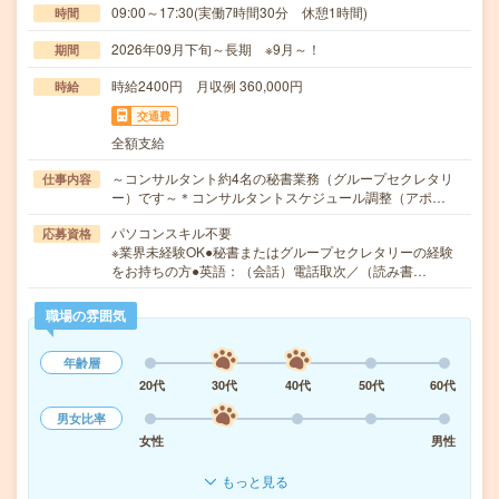
09:00～17:30(実働7時間30分 休憩1時間)
時間
2026年09月下旬～長期 ※9月～！
期間
時給2400円 月収例 360,000円
時給
交通費
全額支給
～コンサルタント約4名の秘書業務（グループセクレタリ
仕事内容
ー）です～＊コンサルタントスケジュール調整（アポ…
パソコンスキル不要
応募資格
※業界未経験OK●秘書またはグループセクレタリーの経験
をお持ちの方●英語：（会話）電話取次／（読み書…
職場の雰囲気
年齢層
20代
30代
40代
50代
60代
男女比率
女性
男性
もっと見る