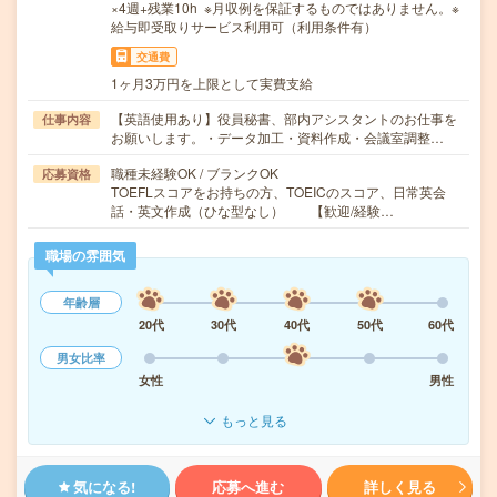
×4週+残業10h ※月収例を保証するものではありません。※
給与即受取りサービス利用可（利用条件有）
交通費
1ヶ月3万円を上限として実費支給
【英語使用あり】役員秘書、部内アシスタントのお仕事を
仕事内容
お願いします。・データ加工・資料作成・会議室調整…
職種未経験OK / ブランクOK
応募資格
TOEFLスコアをお持ちの方、TOEICのスコア、日常英会
話・英文作成（ひな型なし） 【歓迎/経験…
職場の雰囲気
年齢層
20代
30代
40代
50代
60代
男女比率
女性
男性
もっと見る
気になる!
応募へ進む
詳しく見る