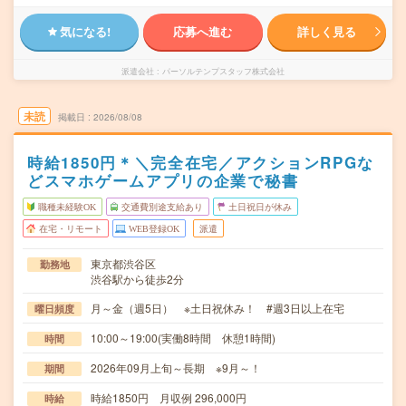
気になる!
応募へ進む
詳しく見る
派遣会社
パーソルテンプスタッフ株式会社
未読
掲載日
2026/08/08
時給1850円＊＼完全在宅／アクションRPGな
どスマホゲームアプリの企業で秘書
職種未経験OK
交通費別途支給あり
土日祝日が休み
在宅・リモート
WEB登録OK
派遣
東京都渋谷区
勤務地
渋谷駅から徒歩2分
月～金（週5日） ※土日祝休み！ #週3日以上在宅
曜日頻度
10:00～19:00(実働8時間 休憩1時間)
時間
2026年09月上旬～長期 ※9月～！
期間
時給1850円 月収例 296,000円
時給