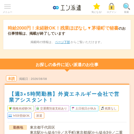
メニュー
気になる!
ログイン
検索
時給2000円！未経験OK！残業ほぼなし▼茅場町で秘書
のお
仕事情報は、掲載が終了しています
掲載時の情報は、
ページ下部
からご覧いただけます。
お探しの条件に近い派遣のお仕事
未読
掲載日
2026/08/08
【週3×5時間勤務】外資エネルギー会社で営
業アシスタント！
職種未経験OK
交通費別途支給あり
土日祝日が休み
残業なし
WEB登録OK
派遣
東京都千代田区
勤務地
東京駅から徒歩1分／大手町(東京都)駅から徒歩3分／二重