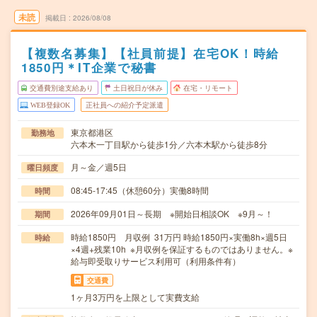
未読
掲載日
2026/08/08
【複数名募集】【社員前提】在宅OK！時給
1850円＊IT企業で秘書
交通費別途支給あり
土日祝日が休み
在宅・リモート
WEB登録OK
正社員への紹介予定派遣
東京都港区
勤務地
六本木一丁目駅から徒歩1分／六本木駅から徒歩8分
月～金／週5日
曜日頻度
08:45-17:45（休憩60分）実働8時間
時間
2026年09月01日～長期 ※開始日相談OK ※9月～！
期間
時給1850円 月収例 31万円 時給1850円×実働8h×週5日
時給
×4週+残業10h ※月収例を保証するものではありません。※
給与即受取りサービス利用可（利用条件有）
交通費
1ヶ月3万円を上限として実費支給