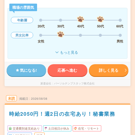
職場の雰囲気
年齢層
20代
30代
40代
50代
60代
男女比率
女性
男性
もっと見る
気になる!
応募へ進む
詳しく見る
派遣会社
パーソルテンプスタッフ株式会社
未読
掲載日
2026/08/08
時給2050円！週2日の在宅あり！秘書業務
交通費別途支給あり
土日祝日が休み
在宅・リモート