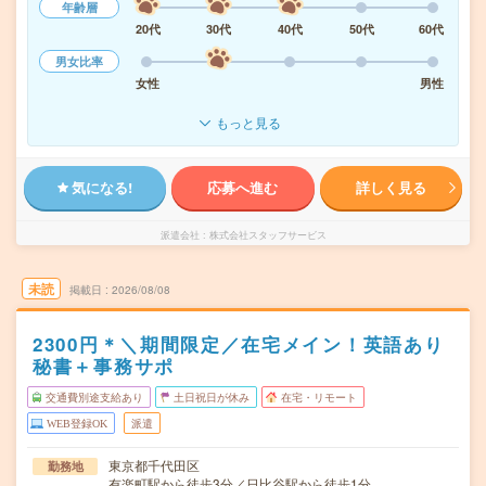
年齢層
20代
30代
40代
50代
60代
男女比率
女性
男性
もっと見る
気になる!
応募へ進む
詳しく見る
派遣会社
株式会社スタッフサービス
未読
掲載日
2026/08/08
2300円＊＼期間限定／在宅メイン！英語あり
秘書＋事務サポ
交通費別途支給あり
土日祝日が休み
在宅・リモート
WEB登録OK
派遣
東京都千代田区
勤務地
有楽町駅から徒歩3分／日比谷駅から徒歩1分