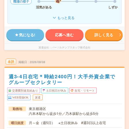
職場の様子
活気がある
しずか
もっと見る
気になる!
応募へ進む
詳しく見る
派遣会社
パーソルテンプスタッフ株式会社
未読
掲載日
2026/08/08
週3-4日在宅＊時給2400円！大手外資企業で
グループセクレタリー
交通費別途支給あり
土日祝日が休み
在宅・リモート
WEB登録OK
派遣
東京都港区
勤務地
六本木駅から徒歩1分／乃木坂駅から徒歩5分
月～金（週5日） ※土日祝休み #週3日以上在宅
曜日頻度