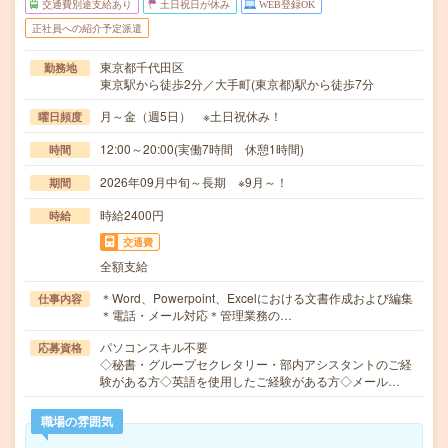
交通費別途支給あり
土日祝日が休み
WEB登録OK
正社員への紹介予定派遣
東京都千代田区
勤務地
東京駅から徒歩2分／大手町(東京都)駅から徒歩7分
月～金（週5日） ※土日祝休み！
曜日頻度
12:00～20:00(実働7時間 休憩1時間)
時間
2026年09月中旬～長期 ※9月～！
期間
時給2400円
時給
交通費
全額支給
＊Word、Powerpoint、Excelにおける文書作成および編集
仕事内容
＊電話・メール対応＊管理業務の…
パソコンスキル不要
応募資格
◇秘書・グループセクレタリー・部内アシスタントのご経
験がある方◇英語を使用したご経験がある方◇メール…
職場の雰囲気