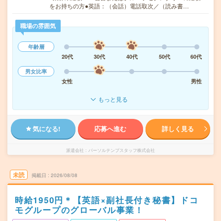
をお持ちの方●英語：（会話）電話取次／（読み書…
職場の雰囲気
年齢層
20代
30代
40代
50代
60代
男女比率
女性
男性
もっと見る
気になる!
応募へ進む
詳しく見る
派遣会社
パーソルテンプスタッフ株式会社
未読
掲載日
2026/08/08
時給1950円＊【英語×副社長付き秘書】ドコ
モグループのグローバル事業！