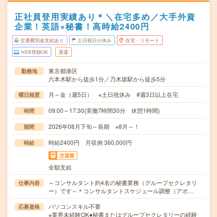
正社員登用実績あり＊＼在宅多め／大手外資
企業！英語×秘書！高時給2400円
交通費別途支給あり
土日祝日が休み
在宅・リモート
WEB登録OK
派遣
東京都港区
勤務地
六本木駅から徒歩1分／乃木坂駅から徒歩5分
月～金（週5日） ※土日祝休み #週3日以上在宅
曜日頻度
09:00～17:30(実働7時間30分 休憩1時間)
時間
2026年08月下旬～長期 ※8月～！
期間
時給2400円 月収例 360,000円
時給
交通費
全額支給
～コンサルタント約4名の秘書業務（グループセクレタリ
仕事内容
ー）です～＊コンサルタントスケジュール調整（アポ…
パソコンスキル不要
応募資格
※業界未経験OK●秘書またはグループセクレタリーの経験