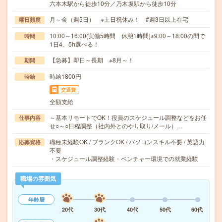
六本木駅から徒歩10分／乃木坂駅から徒歩10分
月～金（週5日） ※土日祝休み！ #週3日以上在宅
曜日頻度
10:00～16:00(実働5時間 休憩1時間)※9:00～18:00の間で
時間
1日4、5h選べる！
【急募】即日～長期 ※8月～！
期間
時給1800円
時給
交通費
全額支給
～基本リモートでOK！役員のスケジュール調整などをお任
仕事内容
せ○～○日程調整（社内外とのやり取り/メール）…
職種未経験OK / ブランクOK / パソコンスキル不要 / 英語力
応募資格
不要
・スケジュール調整経験・ベンチャー環境での就業経験
職場の雰囲気
年齢層
20代
30代
40代
50代
60代