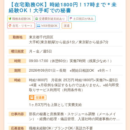
【在宅勤務OK】時給1800円！17時まで＊未
経験OK！大手町での秘書
職種未経験OK
交通費別途支給あり
土日祝日が休み
在宅・リモート
WEB登録OK
派遣
東京都千代田区
勤務地
大手町(東京都)駅から徒歩1分／東京駅から徒歩7分
月～金／週5日
曜日頻度
09:00-17:00（休憩60分）実働7時間（残業少なめ！）
時間
2026年09月01日～長期 ※開始日相談OK ※9月～！
期間
時給1800円 月収例 25万円 時給1800円×実働7h×週5日
時給
×4週 ※月収例を保証するものではありません。※給与即受
取りサービス利用可（利用条件有）
交通費
1ヶ月3万円を上限として実費支給
部長の秘書と庶務業務・スケジュール調整（メールメイ
仕事内容
ン）・経費の処理・備品管理、入退社時の関連事務のサ…
職種未経験OK / ブランクOK / 英語力不要
応募資格