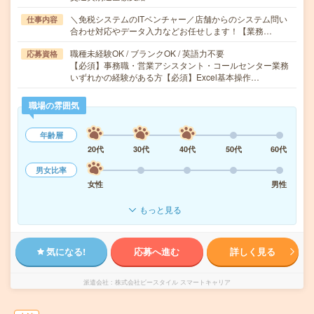
＼免税システムのITベンチャー／店舗からのシステム問い
仕事内容
合わせ対応やデータ入力などお任せします！【業務…
職種未経験OK / ブランクOK / 英語力不要
応募資格
【必須】事務職・営業アシスタント・コールセンター業務
いずれかの経験がある方【必須】Excel基本操作…
職場の雰囲気
年齢層
20代
30代
40代
50代
60代
男女比率
女性
男性
もっと見る
気になる!
応募へ進む
詳しく見る
派遣会社
株式会社ビースタイル スマートキャリア