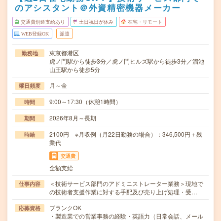
のアシスタント＠外資精密機器メーカー
交通費別途支給あり
土日祝日が休み
在宅・リモート
WEB登録OK
派遣
東京都港区
勤務地
虎ノ門駅から徒歩3分／虎ノ門ヒルズ駅から徒歩3分／溜池
山王駅から徒歩5分
月～金
曜日頻度
9:00～17:30（休憩1時間）
時間
2026年8月～長期
期間
2100円 ※月収例（月22日勤務の場合）：346,500円＋残
時給
業代
交通費
全額支給
＜技術サービス部門のアドミニストレーター業務＞現地で
仕事内容
の技術者支援作業に対する手配及び売り上げ処理・受…
ブランクOK
応募資格
・製造業での営業事務の経験・英語力（日常会話、メール