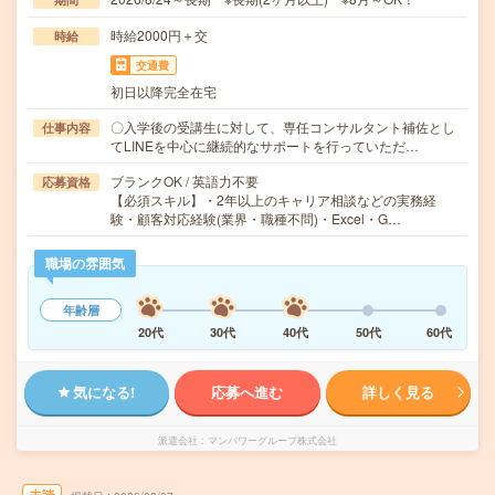
時給2000円＋交
時給
交通費
初日以降完全在宅
〇入学後の受講生に対して、専任コンサルタント補佐とし
仕事内容
てLINEを中心に継続的なサポートを行っていただ…
ブランクOK / 英語力不要
応募資格
【必須スキル】・2年以上のキャリア相談などの実務経
験・顧客対応経験(業界・職種不問)・Excel・G…
職場の雰囲気
年齢層
20代
30代
40代
50代
60代
気になる!
応募へ進む
詳しく見る
派遣会社
マンパワーグループ株式会社