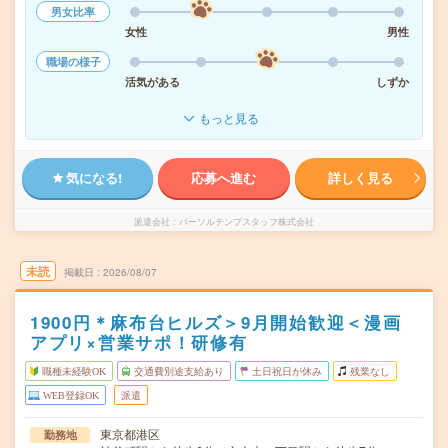
男女比率
女性
男性
職場の様子
活気がある
しずか
もっと見る
気になる!
応募へ進む
詳しく見る
派遣会社
パーソルテンプスタッフ株式会社
未読
掲載日
2026/08/07
1900円＊麻布台ヒルズ＞9月開始歓迎＜漫画
アプリ×営業サポ！研修有
職種未経験OK
交通費別途支給あり
土日祝日が休み
残業なし
WEB登録OK
派遣
東京都港区
勤務地