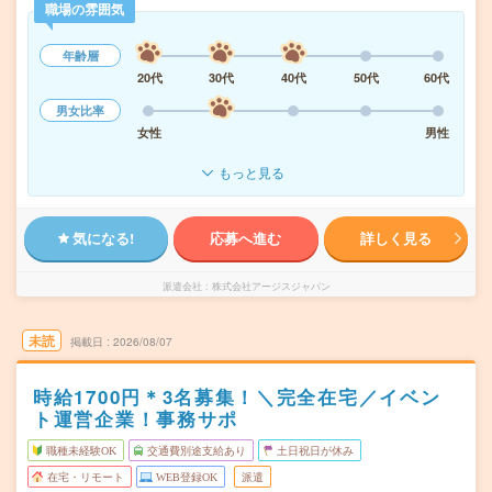
職場の雰囲気
年齢層
20代
30代
40代
50代
60代
男女比率
女性
男性
もっと見る
気になる!
応募へ進む
詳しく見る
派遣会社
株式会社アージスジャパン
未読
掲載日
2026/08/07
時給1700円＊3名募集！＼完全在宅／イベン
ト運営企業！事務サポ
職種未経験OK
交通費別途支給あり
土日祝日が休み
在宅・リモート
WEB登録OK
派遣