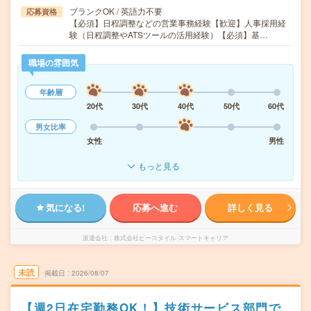
ブランクOK / 英語力不要
応募資格
【必須】日程調整などの営業事務経験【歓迎】人事採用経
験（日程調整やATSツールの活用経験）【必須】基…
職場の雰囲気
年齢層
20代
30代
40代
50代
60代
男女比率
女性
男性
もっと見る
気になる!
応募へ進む
詳しく見る
派遣会社
株式会社ビースタイル スマートキャリア
未読
掲載日
2026/08/07
【週2日在宅勤務OK！】技術サービス部門で