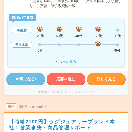
【必要な経験】一般事務の経験 英文書作成（ひな型な
し）、英語、語学系資格全般
職場の雰囲気
年齢層
20代
30代
40代
50代
60代
男女比率
女性
男性
もっと見る
気になる!
応募へ進む
詳しく見る
派遣会社
株式会社リクルートスタッフィング
未読
掲載日
2026/08/07
【時給2100円】ラグジュアリーブランド本
社！営業事務・商品管理サポート