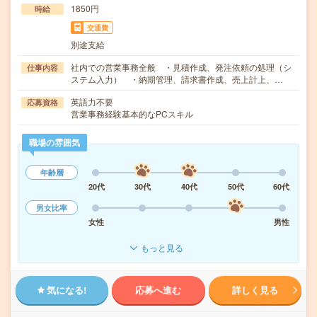
1850円
時給
交通費
別途支給
社内での営業事務全般 ・見積作成、発注依頼の処理（シ
仕事内容
ステム入力） ・納期管理、請求書作成、売上計上、…
英語力不要
応募資格
営業事務経験基本的なPCスキル
職場の雰囲気
年齢層
20代
30代
40代
50代
60代
男女比率
女性
男性
もっと見る
気になる!
応募へ進む
詳しく見る