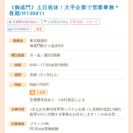
《御成門》土日祝休！大手企業で営業事務＊
長期/H139811
交通費別途支給あり
土日祝日が休み
在宅・リモート
WEB登録OK
派遣
東京都港区
勤務地
御成門駅から徒歩5分
月～金／週5日勤務
曜日頻度
9:00～17:30(休憩1時間)
時間
長期（3ヶ月以上）
期間
時給1700円
時給
交通費
交通費支給あり ※当社規定による
○主なお仕事内容専用システムを使った見積作成及び成約
仕事内容
処理それに付随する業務をお任せします！いわゆる営…
ブランクOK
応募資格
PC/Excel実務経験