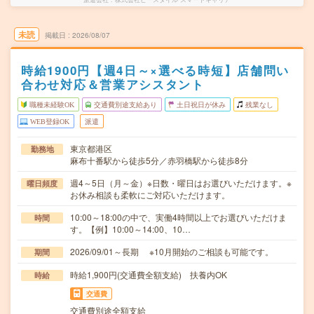
未読
掲載日
2026/08/07
時給1900円【週4日～×選べる時短】店舗問い
合わせ対応＆営業アシスタント
職種未経験OK
交通費別途支給あり
土日祝日が休み
残業なし
WEB登録OK
派遣
東京都港区
勤務地
麻布十番駅から徒歩5分／赤羽橋駅から徒歩8分
週4～5日（月～金）※日数・曜日はお選びいただけます。※
曜日頻度
お休み相談も柔軟にご対応いただけます。
10:00～18:00の中で、実働4時間以上でお選びいただけま
時間
す。【例】10:00～14:00、10…
2026/09/01～長期 ※10月開始のご相談も可能です。
期間
時給1,900円(交通費全額支給) 扶養内OK
時給
交通費
交通費別途全額支給