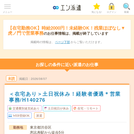
メニュー
気になる!
ログイン
検索
【在宅勤務OK】時給2000円！未経験OK！残業ほぼなし▼
虎ノ門で営業事務
のお仕事情報は、掲載が終了しています
掲載時の情報は、
ページ下部
からご覧いただけます。
お探しの条件に近い派遣のお仕事
未読
掲載日
2026/08/07
＜在宅あり＞土日祝休み！経験者優遇＊営業
事務/H140276
交通費別途支給あり
土日祝日が休み
在宅・リモート
WEB登録OK
派遣
東京都渋谷区
勤務地
恵比寿駅から徒歩5分