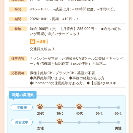
9:45～18:00 ※残業は月5～20時間程度。※休憩60分。
時間
2026/10/01～長期 ※10月～！
期間
時給1900円＋交 【月収例】285,000円～ ■給与の前払
時給
いが可能な速払いサービスあり
交通費
交通費支給あり
＊メンバーが立案した施策をCMSツールに登録＊キャンペ
仕事内容
ーン配信確認＊転記作業（Excel使用）＊請求…
職種未経験OK / ブランクOK / 英語力不要
応募資格
◆業界経験問いません！◆事務の経験がある方
◆Photoshopの使用経験がある方。◆【必要なOAスキ…
職場の雰囲気
年齢層
20代
30代
40代
50代
60代
男女比率
女性
男性