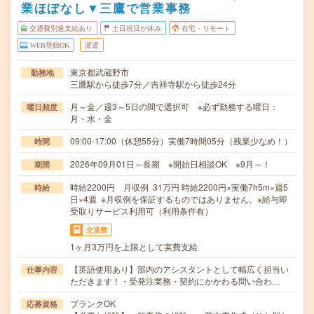
業ほぼなし▼三鷹で営業事務
交通費別途支給あり
土日祝日が休み
在宅・リモート
WEB登録OK
派遣
東京都武蔵野市
勤務地
三鷹駅から徒歩7分／吉祥寺駅から徒歩24分
月～金／週3～5日の間で選択可 ※必ず勤務する曜日：
曜日頻度
月・水・金
09:00-17:00（休憩55分）実働7時間05分（残業少なめ！）
時間
2026年09月01日～長期 ※開始日相談OK ※9月～！
期間
時給2200円 月収例 31万円 時給2200円×実働7h5m×週5
時給
日×4週 ※月収例を保証するものではありません。※給与即
受取りサービス利用可（利用条件有）
交通費
1ヶ月3万円を上限として実費支給
【英語使用あり】部内のアシスタントとして幅広く担当い
仕事内容
ただきます！・受発注業務・契約にかかわる問い合わ…
ブランクOK
応募資格