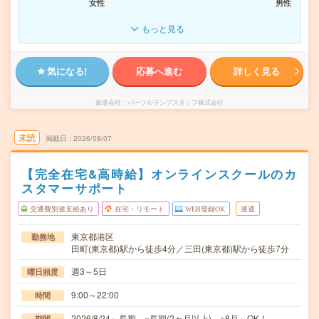
女性
男性
もっと見る
気になる!
応募へ進む
詳しく見る
派遣会社
パーソルテンプスタッフ株式会社
未読
掲載日
2026/08/07
【完全在宅&高時給】オンラインスクールのカ
スタマーサポート
交通費別途支給あり
在宅・リモート
WEB登録OK
派遣
東京都港区
勤務地
田町(東京都)駅から徒歩4分／三田(東京都)駅から徒歩7分
週3～5日
曜日頻度
9:00～22:00
時間
2026/8/24～長期 ※長期(2ヶ月以上) ※8月～OK！
期間