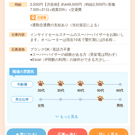
2,500円【月収例】約449,000円（時給2,500円×実働
時給
7.50h×21日+残業20h）+交通費
交通費
○通勤交通費の支給あり（当社規定による）
インサイドセールスチームのスーパーバイザーをお願いし
仕事内容
ます。オペレーターは現在10名で繁忙期には5名程…
ブランクOK / 英語力不要
応募資格
●スーパーバイザーの経験がある方（受架電は問わず）
●Excel（IF関数の利用）の操作ができる方少し…
職場の雰囲気
年齢層
20代
30代
40代
50代
60代
男女比率
女性
男性
もっと見る
気になる!
応募へ進む
詳しく見る