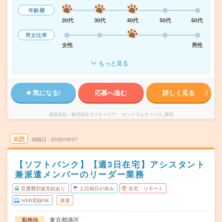
年齢層
20代
30代
40代
50代
60代
男女比率
女性
男性
もっと見る
気になる!
応募へ進む
詳しく見る
派遣会社
株式会社ラブキャリア セントラルオフィス_新宿
未読
掲載日
2026/08/07
【ソフトバンク】【週3日在宅】アシスタント
兼派遣メンバーのリーダー業務
交通費別途支給あり
土日祝日が休み
在宅・リモート
WEB登録OK
派遣
東京都港区
勤務地