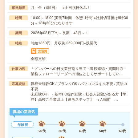
月～金（週5日） ※土日祝日休み！
曜日頻度
10:00～18:00(実働7時間 休憩1時間)※社員切替後は9時30
時間
分～18時30分になります
2026年08月下旬～長期 ※8月～！
期間
時給1850円 月収例 259,000円+残業代
時給
交通費
全額支給
＊メンバーへの日次業務割り当て・進捗確認・質問対応・
仕事内容
業務フォロー┗リーダーの補佐としてサポートしてい…
職種未経験OK / ブランクOK / パソコンスキル不要 / 英語力
応募資格
不要
未経験OK！・基本PC操作経験・社会人経験がある方【学
歴】高校ご卒業以上【選考ステップ】 ※入職前 …
職場の雰囲気
年齢層
20代
30代
40代
50代
60代