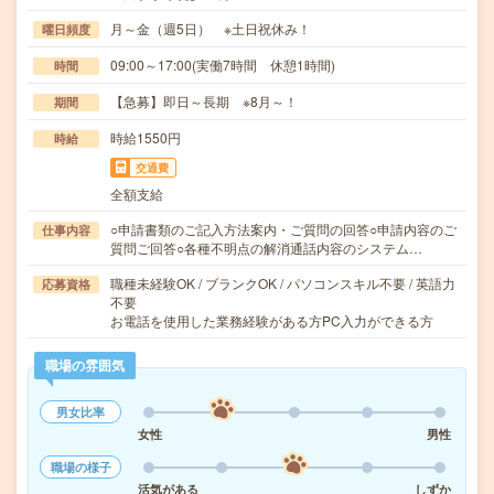
月～金（週5日） ※土日祝休み！
曜日頻度
09:00～17:00(実働7時間 休憩1時間)
時間
【急募】即日～長期 ※8月～！
期間
時給1550円
時給
交通費
全額支給
○申請書類のご記入方法案内・ご質問の回答○申請内容のご
仕事内容
質問ご回答○各種不明点の解消通話内容のシステム…
職種未経験OK / ブランクOK / パソコンスキル不要 / 英語力
応募資格
不要
お電話を使用した業務経験がある方PC入力ができる方
職場の雰囲気
男女比率
女性
男性
職場の様子
活気がある
しずか