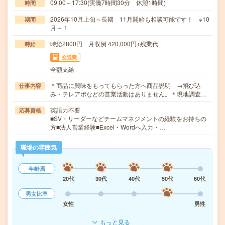
09:00～17:30(実働7時間30分 休憩1時間)
時間
2026年10月上旬～長期 11月開始も相談可能です！ ※10
期間
月～！
時給2800円 月収例 420,000円+残業代
時給
交通費
全額支給
＊商品に興味をもってもらった方へ商品説明 →飛び込
仕事内容
み・テレアポなどの営業活動はありません。＊現地調査…
英語力不要
応募資格
■SV・リーダーなどチームマネジメントの経験をお持ちの
方■法人営業経験■Excel・Wordへ入力・…
職場の雰囲気
年齢層
20代
30代
40代
50代
60代
男女比率
女性
男性
もっと見る