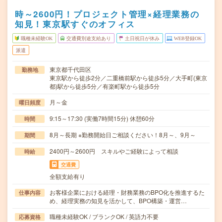
時～2600円！プロジェクト管理×経理業務の
知見！東京駅すぐのオフィス
職種未経験OK
交通費別途支給あり
土日祝日が休み
WEB登録OK
派遣
東京都千代田区
勤務地
東京駅から徒歩2分／二重橋前駅から徒歩5分／大手町(東京
都)駅から徒歩5分／有楽町駅から徒歩5分
月～金
曜日頻度
9:15～17:30 (実働7時間15分) 休憩60分
時間
8月～長期 ※勤務開始日ご相談ください！8月～、9月～
期間
2400円～2600円 スキルやご経験によって相談
時給
交通費
全額支給有り
お客様企業における経理・財務業務のBPO化を推進するた
仕事内容
め、経理実務の知見を活かして、BPO構築・運営…
職種未経験OK / ブランクOK / 英語力不要
応募資格