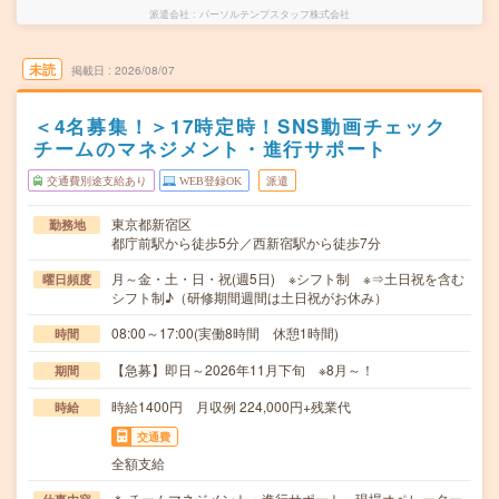
派遣会社
パーソルテンプスタッフ株式会社
未読
掲載日
2026/08/07
＜4名募集！＞17時定時！SNS動画チェック
チームのマネジメント・進行サポート
交通費別途支給あり
WEB登録OK
派遣
東京都新宿区
勤務地
都庁前駅から徒歩5分／西新宿駅から徒歩7分
月～金・土・日・祝(週5日) ※シフト制 ※⇒土日祝を含む
曜日頻度
シフト制♪（研修期間週間は土日祝がお休み）
08:00～17:00(実働8時間 休憩1時間)
時間
【急募】即日～2026年11月下旬 ※8月～！
期間
時給1400円 月収例 224,000円+残業代
時給
交通費
全額支給
＊ チームマネジメント・進行サポート・現場オペレーター