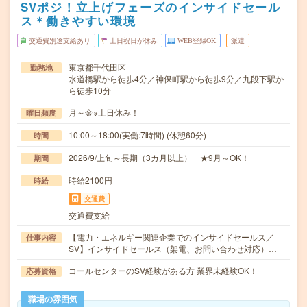
SVポジ！立上げフェーズのインサイドセール
ス＊働きやすい環境
交通費別途支給あり
土日祝日が休み
WEB登録OK
派遣
東京都千代田区
勤務地
水道橋駅から徒歩4分／神保町駅から徒歩9分／九段下駅か
ら徒歩10分
月～金※土日休み！
曜日頻度
10:00～18:00(実働:7時間) (休憩60分)
時間
2026/9/上旬～長期（3カ月以上） ★9月～OK！
期間
時給2100円
時給
交通費
交通費支給
【電力・エネルギー関連企業でのインサイドセールス／
仕事内容
SV】インサイドセールス（架電、お問い合わせ対応）…
コールセンターのSV経験がある方 業界未経験OK！
応募資格
職場の雰囲気