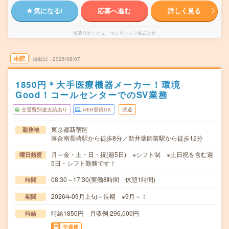
気になる!
応募へ進む
詳しく見る
派遣会社
ヒューマンリソシア株式会社
未読
掲載日
2026/08/07
1850円＊大手医療機器メーカー！環境
Good！コールセンターでのSV業務
交通費別途支給あり
WEB登録OK
派遣
東京都新宿区
勤務地
落合南長崎駅から徒歩8分／新井薬師前駅から徒歩12分
月～金・土・日・祝(週5日) ※シフト制 ※土日祝を含む週
曜日頻度
5日・シフト勤務です！
08:30～17:30(実働8時間 休憩1時間)
時間
2026年09月上旬～長期 ※9月～！
期間
時給1850円 月収例 296,000円
時給
交通費