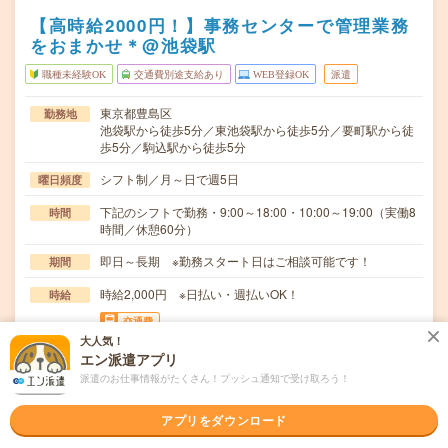
【高時給2000円！】事務センターで管理業務
をおまかせ＊@池袋駅
職種未経験OK
交通費別途支給あり
WEB登録OK
派遣
東京都豊島区
勤務地
池袋駅から徒歩5分／東池袋駅から徒歩5分／要町駅から徒
歩5分／駒込駅から徒歩5分
シフト制／月～日で週5日
曜日頻度
下記のシフトで勤務・9:00～18:00・10:00～19:00（実働8
時間
時間／休憩60分）
即日～長期 ※勤務スタート日はご相談可能です！
期間
時給2,000円 ※日払い・週払いOK！
時給
交通費
大人気！
一部支給 ※規定有り
エン派遣アプリ
転職サポートサービスのSV（管理者）募集！求職者の転職
仕事内容
派遣のお仕事情報がたくさん！プッシュ通知で受け取ろう！
活動をサポートする事務センターでの対応業務＊【…
アプリをダウンロード
職種未経験OK / ブランクOK / 英語力不要
応募資格
SVの経験はなくてもOK！下記いずれかの経験があれば