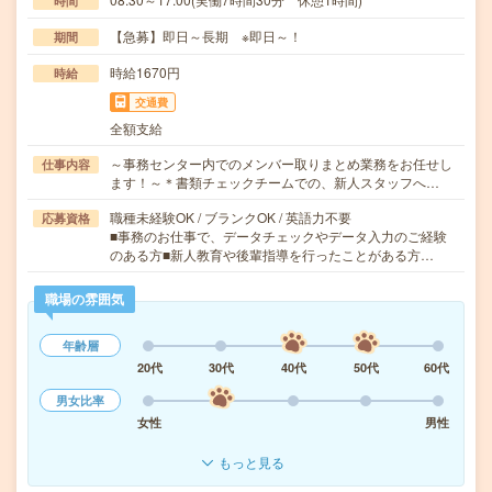
時間
【急募】即日～長期 ※即日～！
期間
時給1670円
時給
交通費
全額支給
～事務センター内でのメンバー取りまとめ業務をお任せし
仕事内容
ます！～＊書類チェックチームでの、新人スタッフへ…
職種未経験OK / ブランクOK / 英語力不要
応募資格
■事務のお仕事で、データチェックやデータ入力のご経験
のある方■新人教育や後輩指導を行ったことがある方…
職場の雰囲気
年齢層
20代
30代
40代
50代
60代
男女比率
女性
男性
もっと見る