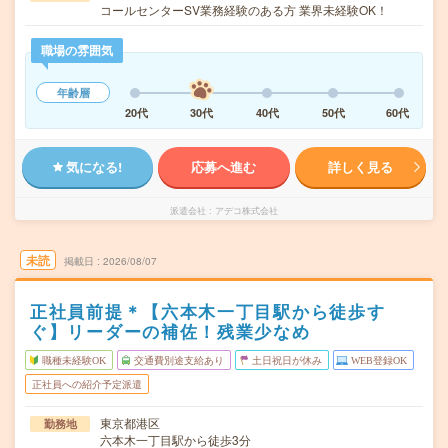
コールセンターSV業務経験のある方 業界未経験OK！
職場の雰囲気
年齢層
20代
30代
40代
50代
60代
気になる!
応募へ進む
詳しく見る
派遣会社
アデコ株式会社
未読
掲載日
2026/08/07
正社員前提＊【六本木一丁目駅から徒歩す
ぐ】リーダーの補佐！残業少なめ
職種未経験OK
交通費別途支給あり
土日祝日が休み
WEB登録OK
正社員への紹介予定派遣
東京都港区
勤務地
六本木一丁目駅から徒歩3分