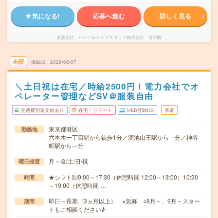
気になる!
応募へ進む
詳しく見る
派遣会社
パーソルテンプスタッフ株式会社 首都圏
未読
掲載日
2026/08/07
＼土日祝は在宅／時給2500円！電力会社でオ
ペレーター管理などSV＠服装自由
交通費別途支給あり
在宅・リモート
WEB登録OK
派遣
東京都港区
勤務地
六本木一丁目駅から徒歩1分／溜池山王駅から---分／神谷
町駅から---分
月～金/土/日/祝
曜日頻度
★シフト制9:00～17:30（休憩時間 12:00～13:00）10:30
時間
～19:00（休憩時間 …
即日～長期（3ヵ月以上） ※急募 ○8月～、9月～スター
期間
トもご相談ください♪