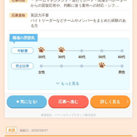
仕事内容
からの質疑応答や、判断に迷う案件への対応・シフ…
英語力不要
応募資格
バイトリーダーなどチームやメンバーをまとめた経験のあ
る方
職場の雰囲気
年齢層
20代
30代
40代
50代
60代
男女比率
女性
男性
もっと見る
気になる!
応募へ進む
詳しく見る
派遣会社
パーソルテンプスタッフ株式会社
未読
掲載日
2026/08/07