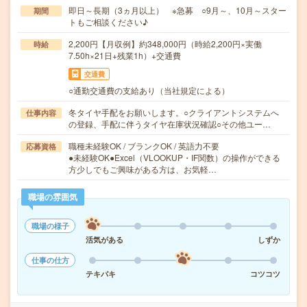
即日～長期（3ヵ月以上） ※急募 ○9月～、10月～スター
期間
トもご相談ください♪
2,200円【月収例】約348,000円（時給2,200円×実働
時給
7.50h×21日+残業1h）+交通費
交通費
○通勤交通費の支給あり（当社規定による）
冬タイヤ手配をお願いします。○クライアントシステムへ
仕事内容
の登録、手配に伴うタイヤ在庫状況確認○その他ユー…
職種未経験OK / ブランクOK / 英語力不要
応募資格
●未経験OK●Excel（VLOOKUP・IF関数）の操作ができる
方少しでもご興味がある方は、お気軽…
職場の雰囲気
職場の様子
活気がある
しずか
仕事の仕方
テキパキ
コツコツ