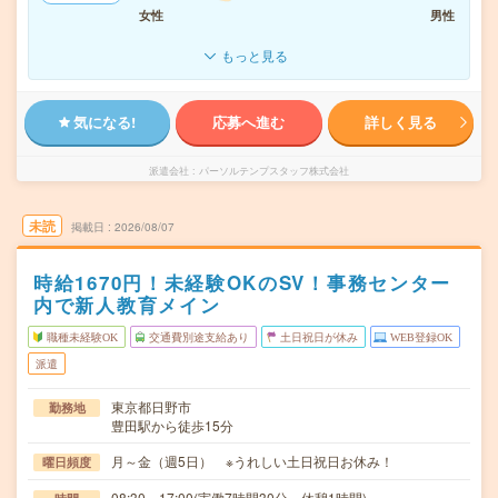
女性
男性
もっと見る
気になる!
応募へ進む
詳しく見る
派遣会社
パーソルテンプスタッフ株式会社
未読
掲載日
2026/08/07
時給1670円！未経験OKのSV！事務センター
内で新人教育メイン
職種未経験OK
交通費別途支給あり
土日祝日が休み
WEB登録OK
派遣
東京都日野市
勤務地
豊田駅から徒歩15分
月～金（週5日） ※うれしい土日祝日お休み！
曜日頻度
08:30～17:00(実働7時間30分 休憩1時間)