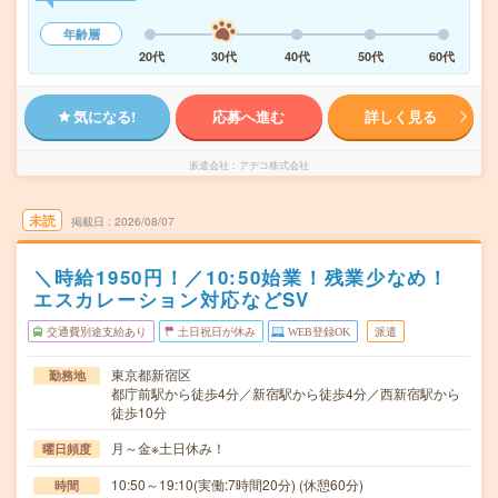
年齢層
20代
30代
40代
50代
60代
気になる!
応募へ進む
詳しく見る
派遣会社
アデコ株式会社
未読
掲載日
2026/08/07
＼時給1950円！／10:50始業！残業少なめ！
エスカレーション対応などSV
交通費別途支給あり
土日祝日が休み
WEB登録OK
派遣
東京都新宿区
勤務地
都庁前駅から徒歩4分／新宿駅から徒歩4分／西新宿駅から
徒歩10分
月～金※土日休み！
曜日頻度
10:50～19:10(実働:7時間20分) (休憩60分)
時間