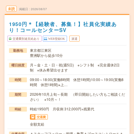
未読
掲載日
2026/08/07
1950円＊【経験者、募集！】社員化実績あ
り！コールセンターSV
交通費別途支給あり
WEB登録OK
派遣
東京都江東区
勤務地
豊洲駅から徒歩10分
月～金・土・日・祝(週5日) ※シフト制 ※完全週休2日
曜日頻度
制 ※休み希望出せます
09:00～18:00(実働8時間 休憩1時間)10:00～19:00(実働8
時間
時間 休憩1時間)※上…
2026年10月上旬～長期 （即日開始したい方もご相談くだ
期間
さい） ※10月～！
時給1950円 月収例 312,000円+残業代
時給
交通費
全額支給
＊スタッフフォロー・管理・教育＊ブースコントロール＊
仕事内容