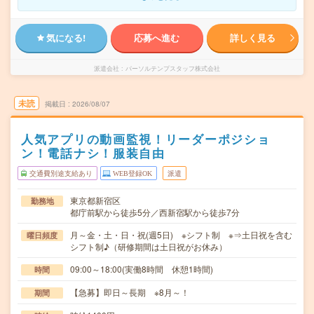
気になる!
応募へ進む
詳しく見る
派遣会社
パーソルテンプスタッフ株式会社
未読
掲載日
2026/08/07
人気アプリの動画監視！リーダーポジショ
ン！電話ナシ！服装自由
交通費別途支給あり
WEB登録OK
派遣
東京都新宿区
勤務地
都庁前駅から徒歩5分／西新宿駅から徒歩7分
月～金・土・日・祝(週5日) ※シフト制 ※⇒土日祝を含む
曜日頻度
シフト制♪（研修期間は土日祝がお休み）
09:00～18:00(実働8時間 休憩1時間)
時間
【急募】即日～長期 ※8月～！
期間