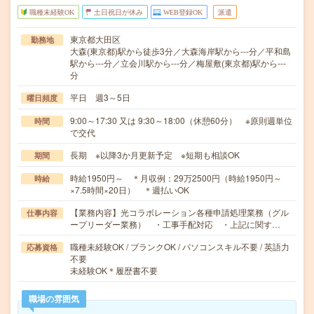
職種未経験OK
土日祝日が休み
WEB登録OK
派遣
東京都大田区
勤務地
大森(東京都)駅から徒歩3分／大森海岸駅から---分／平和島
駅から---分／立会川駅から---分／梅屋敷(東京都)駅から---
分
平日 週3～5日
曜日頻度
9:00～17:30 又は 9:30～18:00（休憩60分） ※原則週単位
時間
で交代
長期 ※以降3か月更新予定 ※短期も相談OK
期間
時給1950円～ ＊月収例：29万2500円（時給1950円～
時給
×7.5時間×20日） ＊週払いOK
【業務内容】光コラボレーション各種申請処理業務（グル
仕事内容
ープリーダー業務） ・工事手配対応 ・上記に関す…
職種未経験OK / ブランクOK / パソコンスキル不要 / 英語力
応募資格
不要
未経験OK＊履歴書不要
職場の雰囲気