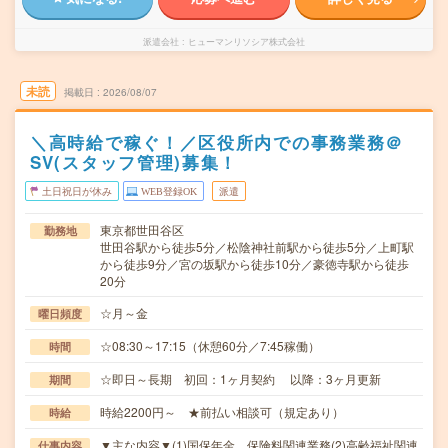
派遣会社
ヒューマンリソシア株式会社
未読
掲載日
2026/08/07
＼高時給で稼ぐ！／区役所内での事務業務＠
SV(スタッフ管理)募集！
土日祝日が休み
WEB登録OK
派遣
東京都世田谷区
勤務地
世田谷駅から徒歩5分／松陰神社前駅から徒歩5分／上町駅
から徒歩9分／宮の坂駅から徒歩10分／豪徳寺駅から徒歩
20分
☆月～金
曜日頻度
☆08:30～17:15（休憩60分／7:45稼働）
時間
☆即日～長期 初回：1ヶ月契約 以降：3ヶ月更新
期間
時給2200円～ ★前払い相談可（規定あり）
時給
▼主な内容▼(1)国保年金、保険料関連業務(2)高齢福祉関連
仕事内容