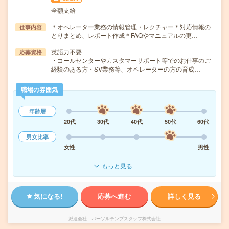
全額支給
＊オペレーター業務の情報管理・レクチャー＊対応情報の
仕事内容
とりまとめ、レポート作成＊FAQやマニュアルの更…
英語力不要
応募資格
・コールセンターやカスタマーサポート等でのお仕事のご
経験のある方・SV業務等、オペレーターの方の育成…
職場の雰囲気
年齢層
20代
30代
40代
50代
60代
男女比率
女性
男性
もっと見る
気になる!
応募へ進む
詳しく見る
派遣会社
パーソルテンプスタッフ株式会社