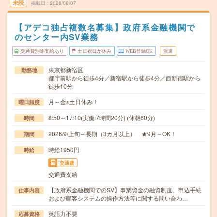
未読
掲載日
2026/08/07
【アデコ独占複数名募集】政府系金融機関で
のセンター内SV業務
交通費別途支給あり
土日祝日が休み
WEB登録OK
派遣
東京都新宿区
勤務地
都庁前駅から徒歩4分／新宿駅から徒歩4分／西新宿駅から
徒歩10分
月～金※土日休み！
曜日頻度
8:50～17:10(実働:7時間20分) (休憩60分)
時間
2026/9/上旬～長期（3カ月以上） ★9月～OK！
期間
時給1950円
時給
交通費
交通費支給
【政府系金融機関でのSV】事業資金の融資制度、申込手続
仕事内容
および顧客システムの操作方法等に関する問い合わ…
英語力不要
応募資格