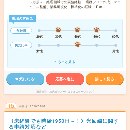
～必須～・経理領域での実務経験 ・業務フロー作成、マニ
ュアル整備、業務可視化・標準化の経験 ・Exc…
職場の雰囲気
年齢層
20代
30代
40代
50代
60代
男女比率
女性
男性
もっと見る
気になる!
応募へ進む
詳しく見る
派遣会社
株式会社アークコミュニケーションズ
未読
掲載日
2026/08/07
《未経験でも時給1950円～！》光回線に関す
る申請対応など