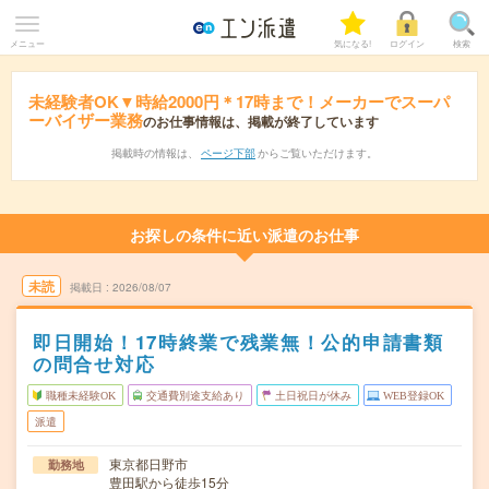
メニュー
気になる!
ログイン
検索
未経験者OK▼時給2000円＊17時まで！メーカーでスーパ
ーバイザー業務
のお仕事情報は、掲載が終了しています
掲載時の情報は、
ページ下部
からご覧いただけます。
お探しの条件に近い派遣のお仕事
未読
掲載日
2026/08/07
即日開始！17時終業で残業無！公的申請書類
の問合せ対応
職種未経験OK
交通費別途支給あり
土日祝日が休み
WEB登録OK
派遣
東京都日野市
勤務地
豊田駅から徒歩15分