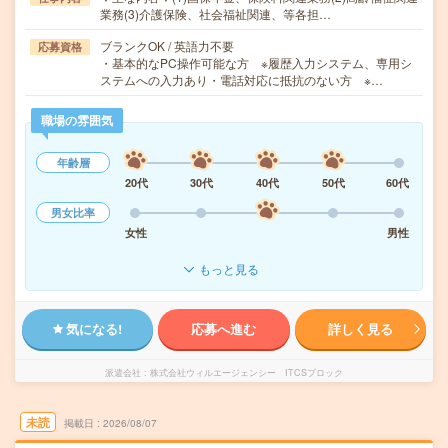
業務(3)介護保険、社会福祉関連、等各担…
ブランクOK / 英語力不要
応募資格
・基本的なPC操作可能な方 ※履歴入力システム、専用シ
ステムへの入力あり・電話対応に抵抗のない方 ※…
職場の雰囲気
年齢層
20代
30代
40代
50代
60代
男女比率
女性
男性
もっと見る
気になる!
応募へ進む
詳しく見る
派遣会社
株式会社ウィルエージェンシー ITCSブロック
未読
掲載日
2026/08/07