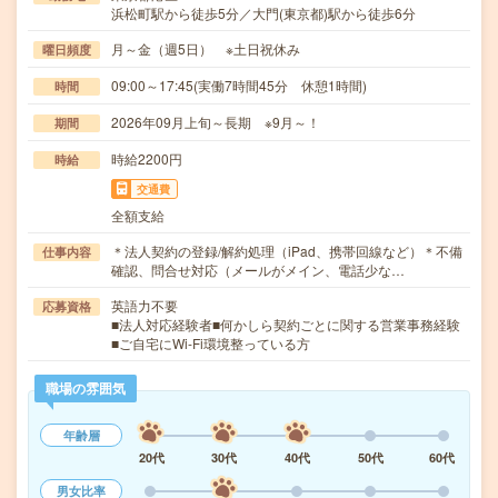
浜松町駅から徒歩5分／大門(東京都)駅から徒歩6分
月～金（週5日） ※土日祝休み
曜日頻度
09:00～17:45(実働7時間45分 休憩1時間)
時間
2026年09月上旬～長期 ※9月～！
期間
時給2200円
時給
交通費
全額支給
＊法人契約の登録/解約処理（iPad、携帯回線など）＊不備
仕事内容
確認、問合せ対応（メールがメイン、電話少な…
英語力不要
応募資格
■法人対応経験者■何かしら契約ごとに関する営業事務経験
■ご自宅にWi-Fi環境整っている方
職場の雰囲気
年齢層
20代
30代
40代
50代
60代
男女比率