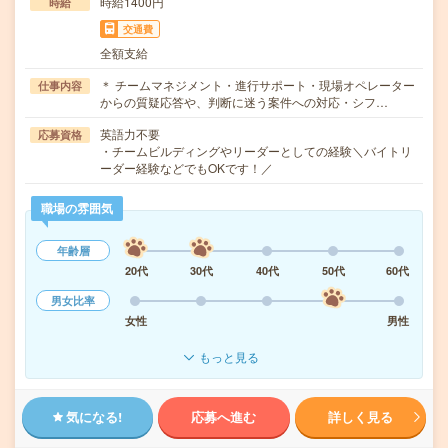
時給1400円
時給
交通費
全額支給
＊ チームマネジメント・進行サポート・現場オペレーター
仕事内容
からの質疑応答や、判断に迷う案件への対応・シフ…
英語力不要
応募資格
・チームビルディングやリーダーとしての経験＼バイトリ
ーダー経験などでもOKです！／
職場の雰囲気
年齢層
20代
30代
40代
50代
60代
男女比率
女性
男性
もっと見る
気になる!
応募へ進む
詳しく見る