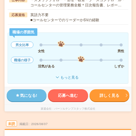
コールセンターの管理業務全般＊日次報告書、レポー…
英語力不要
応募資格
■コールセンターでのリーダーかSVの経験
職場の雰囲気
男女比率
女性
男性
職場の様子
活気がある
しずか
もっと見る
気になる!
応募へ進む
詳しく見る
派遣会社
パーソルテンプスタッフ株式会社
未読
掲載日
2026/08/07