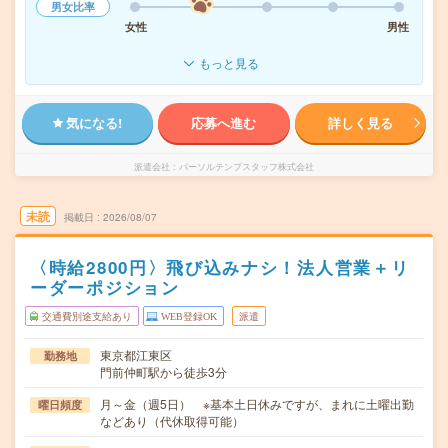
男女比率
女性
男性
もっと見る
気になる!
応募へ進む
詳しく見る
派遣会社
パーソルテンプスタッフ株式会社
未読
掲載日
2026/08/07
〈時給2800円〉飛び込みナシ！法人営業＋リ
ーダーポジション
交通費別途支給あり
WEB登録OK
派遣
東京都江東区
勤務地
門前仲町駅から徒歩3分
月～金（週5日） ※基本土日休みですが、まれに土曜出勤
曜日頻度
などあり（代休取得可能）