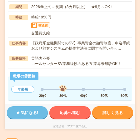
2026/9/上旬～長期（3カ月以上） ★9月～OK！
期間
時給1950円
時給
交通費
交通費支給
【政府系金融機関でのSV】事業資金の融資制度、申込手続
仕事内容
および顧客システムの操作方法等に関する問い合わ…
英語力不要
応募資格
コールセンターSV業務経験のある方 業界未経験OK！
職場の雰囲気
年齢層
20代
30代
40代
50代
60代
気になる!
応募へ進む
詳しく見る
派遣会社
アデコ株式会社