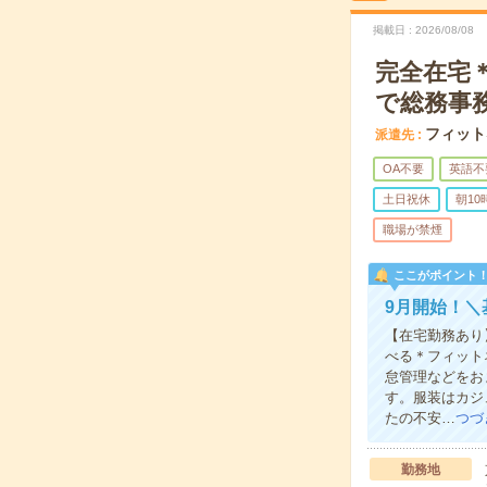
掲載日
2026/08/08
完全在宅
で総務事
フィット
派遣先
OA不要
英語不
土日祝休
朝1
職場が禁煙
ここがポイント
9月開始！＼
【在宅勤務あり
べる＊フィット
怠管理などをお
す。服装はカジ
たの不安…
つづ
勤務地