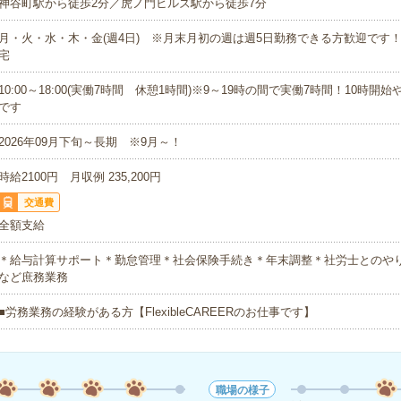
神谷町駅から徒歩2分／虎ノ門ヒルズ駅から徒歩7分
月・火・水・木・金(週4日) ※月末月初の週は週5日勤務できる方歓迎です！
宅
10:00～18:00(実働7時間 休憩1時間)※9～19時の間で実働7時間！10時開
です
2026年09月下旬～長期 ※9月～！
時給2100円 月収例 235,200円
交通費
全額支給
＊給与計算サポート＊勤怠管理＊社会保険手続き＊年末調整＊社労士とのや
など庶務業務
■労務業務の経験がある方【FlexibleCAREERのお仕事です】
職場の様子