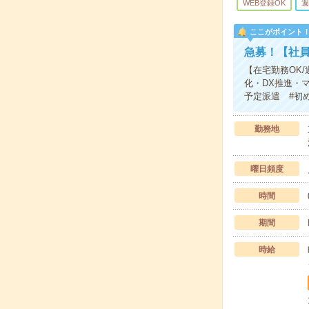
WEB登録OK
週
ここがポイント
急募！【社員
【在宅勤務OK/
化・DX推進・
予定派遣 #初
勤務地
曜日頻度
時間
期間
時給