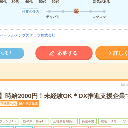
20代
30代
40代
50代
60代
活気がある
仕事の仕方
テキパキ
コツコツ
パーソルテンプスタッフ株式会社
応募する
詳し
になる！
No.
】時給2000円！未経験OK＊DX推進支援企
紹介予定派遣
正社員への
ブランクOK
既卒第二新卒OK
正社員登用あり
英語不要
在宅・リモートワ