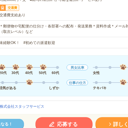
交通費
交通費支給あり
＊郵便物や宅配便の仕分け・各部署への配布・発送業務＊資料作成＊メール
（取次レベル）など
未経験OK！ #初めての派遣歓迎
男女比率
20代
30代
40代
50代
60代
女性
仕事の仕方
活気がある
しずか
テキパキ
株式会社スタッフサービス
応募する
詳し
になる！