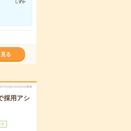
しずか
く見る
RSTFO260720051D/事務
業で採用アシ
ーク