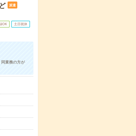
ど
派遣
録OK
土日祝休
！同業務の方が