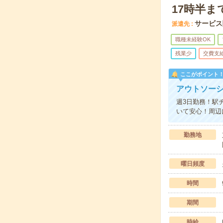
17時半
サービス
派遣先
職種未経験OK
残業少
交費支
ここがポイント
アウトソー
週3日勤務！駅
いて安心！周辺
勤務地
曜日頻度
時間
期間
時給