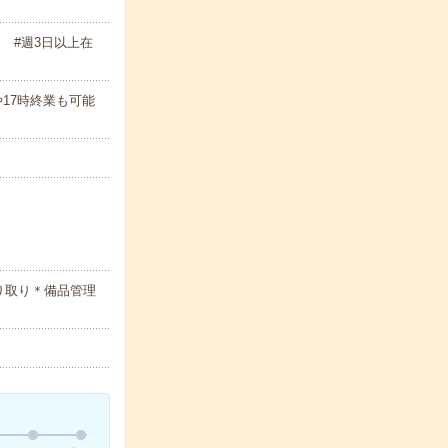
 #週3日以上在
始や17時終業も可能
り取り＊備品管理