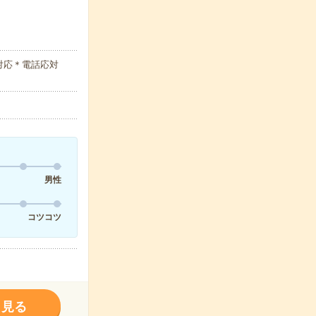
対応＊電話応対
男性
コツコツ
く見る