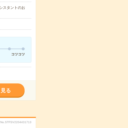
シスタントのお
コツコツ
く見る
No.STFSV2204431713