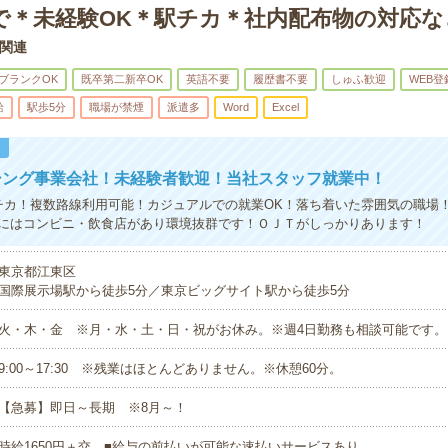
まで＊未経験OK＊駅チカ＊社内配布物の対応な
関連
ブランクOK
既卒第二新卒OK
英語不要
履歴書不要
しゅふ歓迎
WEB登
給
駅歩5分
職場が禁煙
派遣多
Word
Excel
！
シング事業会社！未経験者歓迎！当社スタッフ就業中！
チカ！複数路線利用可能！カジュアルでの就業OK！落ち着いた雰囲気の職場
にはコンビニ・飲食店があり環境抜群です！ＯＪＴがしっかりあります！
東京都江東区
国際展示場駅から徒歩5分／東京ビッグサイト駅から徒歩5分
火・木・金 ※月・水・土・日・祝がお休み。※週4日勤務も相談可能です。
9:00～17:30 ※残業はほとんどありません。※休憩60分。
【急募】即日～長期 ※8月～！
時給1650円＋交 ■給与の前払いが可能な速払いサービスあり