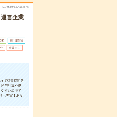
No.TMPE26-0626980
を運営企業
OK
週4日勤務
5分
服装自由
あれば就業時間選
＊給与計算や勤
りやすい環境で
リも充実！あな