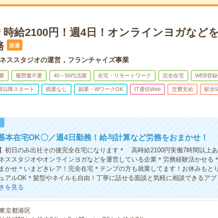
＊時給2100円！週4日！オンラインヨガなど
務
派遣
ネススタジオの運営，フランチャイズ事業
要
履歴書不要
40～50代活躍
在宅・リモートワーク
完全在宅
WEB登録
0時以降スタート
残業なし
副業・WワークOK
IT通信Web
交費支給
駅歩
！
基本在宅OK〇／週4日勤務！給与計算など労務をおまかせ！
】初日のみ出社その後完全在宅になります＊ 高時給2100円実働7時間以上
ネススタジオやオンラインヨガなどを運営している企業＊労務経験活かせる
まかせ＊いまどきレア！完全在宅＊テンプの方も就業してます！お休みもと
ュアルOK＊髪型やネイルも自由！丁寧に話せる面談と気軽に相談できるアプ
きを見る
東京都港区