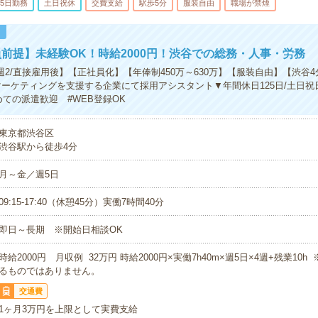
5日勤務
土日祝休
交費支給
駅歩5分
服装自由
職場が禁煙
！
前提】未経験OK！時給2000円！渋谷での総務・人事・労務
週2/直接雇用後】【正社員化】【年俸制450万～630万】【服装自由】【渋谷
マーケティングを支援する企業にて採用アシスタント▼年間休日125日/土日祝
めての派遣歓迎 #WEB登録OK
東京都渋谷区
渋谷駅から徒歩4分
月～金／週5日
09:15-17:40（休憩45分）実働7時間40分
即日～長期 ※開始日相談OK
時給2000円 月収例 32万円 時給2000円×実働7h40m×週5日×4週+残業10
るものではありません。
交通費
1ヶ月3万円を上限として実費支給