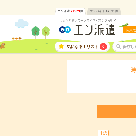
エン派遣
71573
件
エンバイト
82531
件
ちょうど良いワークライフバランスが叶う
関東版
気になる！リスト
0
保存し
時
未読