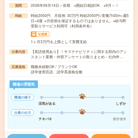
2026年09月14日～長期 ※開始日相談OK ※9月～！
期間
時給2050円 月収例 30万円 時給2050円×実働7h30m×週5
時給
日×4週 ※月収例を保証するものではありません。※給与即
受取りサービス利用可（利用条件有）
交通費
1ヶ月3万円を上限として実費支給
【英語使用あり】！サステナビリティに関する部内のアシ
仕事内容
スタント業務・外部アンケートの取りまとめ・社内申…
職種未経験OK / ブランクOK
応募資格
語学使用言語、語学系資格全般
職場の雰囲気
職場の様子
活気がある
しずか
仕事の仕方
テキパキ
コツコツ