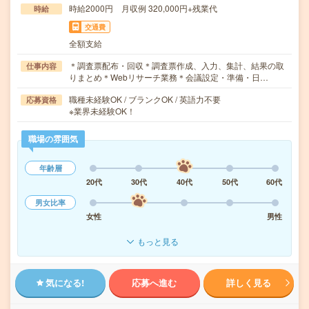
時給2000円 月収例 320,000円+残業代
時給
交通費
全額支給
＊調査票配布・回収＊調査票作成、入力、集計、結果の取
仕事内容
りまとめ＊Webリサーチ業務＊会議設定・準備・日…
職種未経験OK / ブランクOK / 英語力不要
応募資格
※業界未経験OK！
職場の雰囲気
年齢層
20代
30代
40代
50代
60代
男女比率
女性
男性
もっと見る
気になる!
応募へ進む
詳しく見る