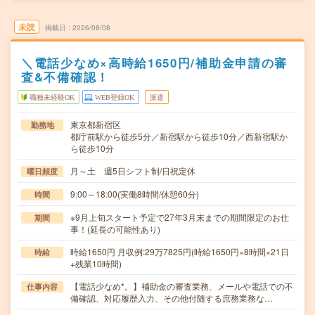
未読
掲載日
2026/08/08
＼電話少なめ×高時給1650円/補助金申請の審
査&不備確認！
職種未経験OK
WEB登録OK
派遣
東京都新宿区
勤務地
都庁前駅から徒歩5分／新宿駅から徒歩10分／西新宿駅か
ら徒歩10分
月～土 週5日シフト制/日祝定休
曜日頻度
9:00～18:00(実働8時間/休憩60分)
時間
※9月上旬スタート予定で27年3月末までの期間限定のお仕
期間
事！(延長の可能性あり)
時給1650円 月収例:29万7825円(時給1650円×8時間×21日
時給
+残業10時間)
【電話少なめ*。】補助金の審査業務、メールや電話での不
仕事内容
備確認、対応履歴入力、その他付随する庶務業務な…