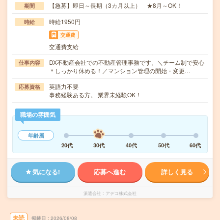
【急募】即日～長期（3カ月以上） ★8月～OK！
期間
時給1950円
時給
交通費
交通費支給
DX不動産会社での不動産管理事務です。＼チーム制で安心
仕事内容
＊しっかり休める！／マンション管理の開始・変更…
英語力不要
応募資格
事務経験ある方。 業界未経験OK！
職場の雰囲気
年齢層
20代
30代
40代
50代
60代
気になる!
応募へ進む
詳しく見る
派遣会社
アデコ株式会社
未読
掲載日
2026/08/08