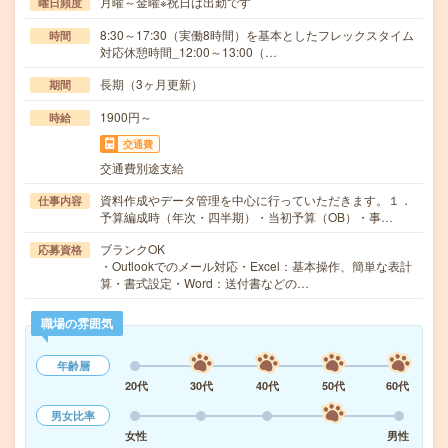
月曜～金曜※祝日は出勤です
曜日頻度
8:30～17:30（実働8時間）を基本としたフレックスタイム
時間
対応休憩時間_12:00～13:00（…
長期（3ヶ月更新）
期間
1900円～
時給
交通費
交通費別途支給
資料作成やデータ管理を中心に行っていただきます。１．
仕事内容
予算編成時（年次・四半期）・当初予算（OB）・事…
ブランクOK
応募資格
・Outlookでのメール対応・Excel：基本操作、簡単な表計
算・書式設定・Word：送付書などの…
職場の雰囲気
年齢層
20代
30代
40代
50代
60代
男女比率
女性
男性