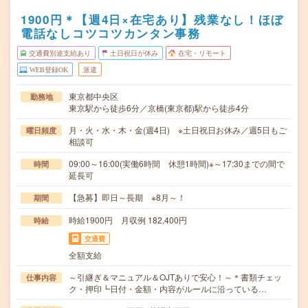
1900円＊【週4日×在宅あり】残業なし！ほぼ
電話なしコツコツカンタン事務
交通費別途支給あり
土日祝日が休み
在宅・リモート
WEB登録OK
派遣
東京都中央区
勤務地
東京駅から徒歩6分／京橋(東京都)駅から徒歩4分
月・火・水・木・金(週4日) ※土日祝日お休み／週5日もご
曜日頻度
相談可
09:00～16:00(実働6時間 休憩1時間)※～17:30までの間で
時間
延長可
【急募】即日～長期 ※8月～！
期間
時給1900円 月収例 182,400円
時給
交通費
全額支給
～引継ぎ＆マニュアル＆OJTありで安心！～＊書類チェッ
仕事内容
ク・押印┗日付・金額・内容がルールに沿っている…