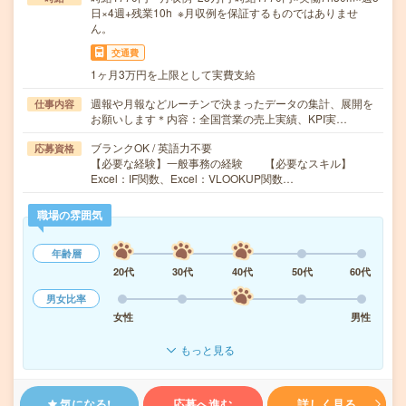
日×4週+残業10h ※月収例を保証するものではありませ
ん。
交通費
1ヶ月3万円を上限として実費支給
週報や月報などルーチンで決まったデータの集計、展開を
仕事内容
お願いします＊内容：全国営業の売上実績、KPI実…
ブランクOK / 英語力不要
応募資格
【必要な経験】一般事務の経験 【必要なスキル】
Excel：IF関数、Excel：VLOOKUP関数…
職場の雰囲気
年齢層
20代
30代
40代
50代
60代
男女比率
女性
男性
もっと見る
気になる!
応募へ進む
詳しく見る