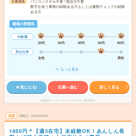
パソコンスキル不要 / 英語力不要
応募資格
数字を扱う事務の経験ある方もしくは書類チェックの経験
ある方
職場の雰囲気
年齢層
20代
30代
40代
50代
60代
男女比率
女性
男性
もっと見る
気になる!
応募へ進む
詳しく見る
派遣会社
パーソルテンプスタッフ株式会社
未読
掲載日
2026/08/08
1850円＊【週3在宅】未経験OK！あんしん長