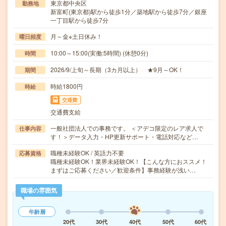
東京都中央区
勤務地
新富町(東京都)駅から徒歩1分／築地駅から徒歩7分／銀座
一丁目駅から徒歩7分
月～金※土日休み！
曜日頻度
10:00～15:00(実働:5時間) (休憩0分)
時間
2026/9/上旬～長期（3カ月以上） ★9月～OK！
期間
時給1800円
時給
交通費
交通費支給
一般社団法人での事務です。 ＜アデコ限定のレア求人で
仕事内容
す！＞データ入力・HP更新サポート・電話対応など…
職種未経験OK / 英語力不要
応募資格
職種未経験OK！業界未経験OK！【こんな方におススメ！
まずはご応募ください／歓迎条件】事務経験が浅い…
職場の雰囲気
年齢層
20代
30代
40代
50代
60代