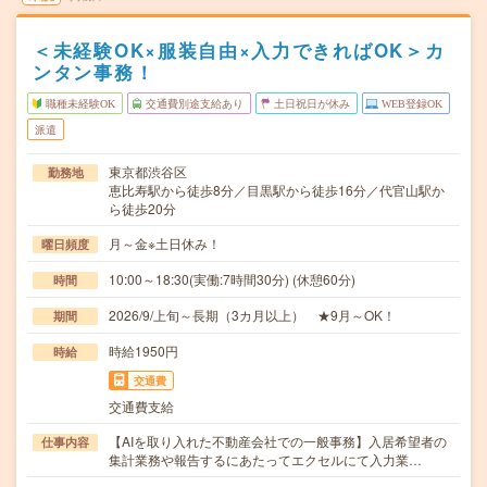
＜未経験OK×服装自由×入力できればOK＞カ
ンタン事務！
職種未経験OK
交通費別途支給あり
土日祝日が休み
WEB登録OK
派遣
東京都渋谷区
勤務地
恵比寿駅から徒歩8分／目黒駅から徒歩16分／代官山駅か
ら徒歩20分
月～金※土日休み！
曜日頻度
10:00～18:30(実働:7時間30分) (休憩60分)
時間
2026/9/上旬～長期（3カ月以上） ★9月～OK！
期間
時給1950円
時給
交通費
交通費支給
【AIを取り入れた不動産会社での一般事務】入居希望者の
仕事内容
集計業務や報告するにあたってエクセルにて入力業…