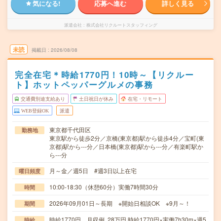
気になる!
応募へ進む
詳しく見る
派遣会社
株式会社リクルートスタッフィング
未読
掲載日
2026/08/08
完全在宅＊時給1770円！10時～【リクルー
ト】ホットペッパーグルメの事務
交通費別途支給あり
土日祝日が休み
在宅・リモート
WEB登録OK
派遣
東京都千代田区
勤務地
東京駅から徒歩2分／京橋(東京都)駅から徒歩4分／宝町(東
京都)駅から---分／日本橋(東京都)駅から---分／有楽町駅か
ら---分
月～金／週5日 #週3日以上在宅
曜日頻度
10:00-18:30（休憩60分）実働7時間30分
時間
2026年09月01日～長期 ※開始日相談OK ※9月～！
期間
時給1770円 月収例 28万円 時給1770円×実働7h30m×週5
時給