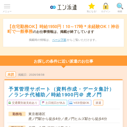
メニュー
気になる!
ログイン
検索
【在宅勤務OK】時給1950円！10～17時＊未経験OK！神谷
町で一般事務
のお仕事情報は、掲載が終了しています
掲載時の情報は、
ページ下部
からご覧いただけます。
お探しの条件に近い派遣のお仕事
未読
掲載日
2026/08/08
予算管理サポート（資料作成・データ集計）
／ランチ代補助／時給1900円＠ 虎ノ門
交通費別途支給あり
土日祝日が休み
WEB登録OK
派遣
東京都港区
勤務地
虎ノ門駅から徒歩4分／虎ノ門ヒルズ駅から徒歩4分