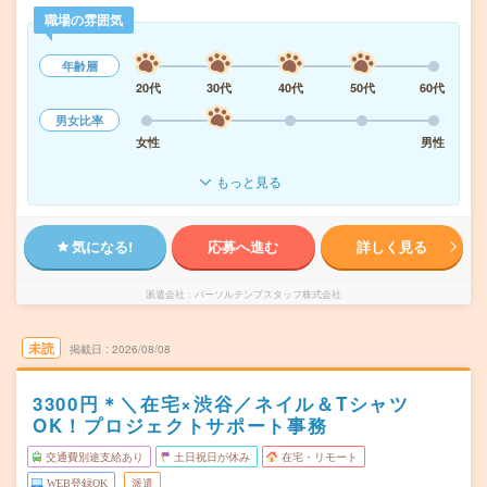
職場の雰囲気
年齢層
20代
30代
40代
50代
60代
男女比率
女性
男性
もっと見る
気になる!
応募へ進む
詳しく見る
派遣会社
パーソルテンプスタッフ株式会社
未読
掲載日
2026/08/08
3300円＊＼在宅×渋谷／ネイル＆Tシャツ
OK！プロジェクトサポート事務
交通費別途支給あり
土日祝日が休み
在宅・リモート
WEB登録OK
派遣