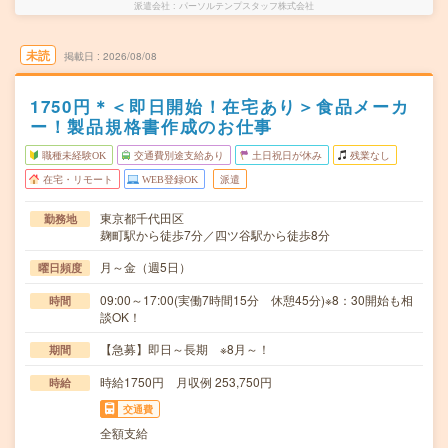
派遣会社
パーソルテンプスタッフ株式会社
未読
掲載日
2026/08/08
1750円＊＜即日開始！在宅あり＞食品メーカ
ー！製品規格書作成のお仕事
職種未経験OK
交通費別途支給あり
土日祝日が休み
残業なし
在宅・リモート
WEB登録OK
派遣
東京都千代田区
勤務地
麹町駅から徒歩7分／四ツ谷駅から徒歩8分
月～金（週5日）
曜日頻度
09:00～17:00(実働7時間15分 休憩45分)※8：30開始も相
時間
談OK！
【急募】即日～長期 ※8月～！
期間
時給1750円 月収例 253,750円
時給
交通費
全額支給