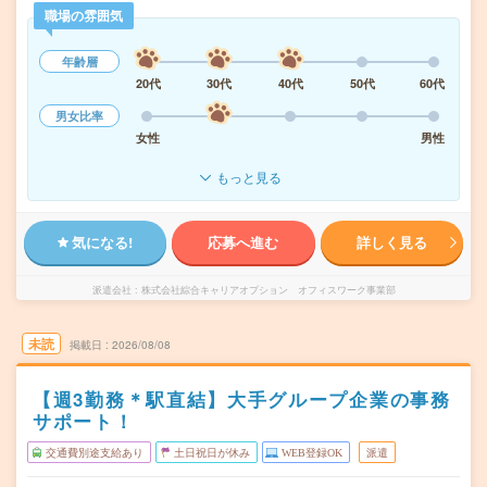
職場の雰囲気
年齢層
20代
30代
40代
50代
60代
男女比率
女性
男性
もっと見る
気になる!
応募へ進む
詳しく見る
派遣会社
株式会社綜合キャリアオプション オフィスワーク事業部
未読
掲載日
2026/08/08
【週3勤務＊駅直結】大手グループ企業の事務
サポート！
交通費別途支給あり
土日祝日が休み
WEB登録OK
派遣