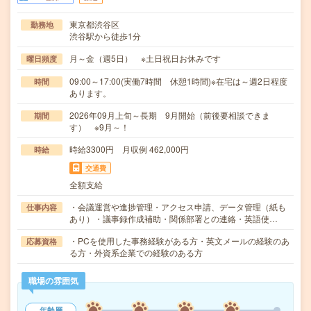
東京都渋谷区
勤務地
渋谷駅から徒歩1分
月～金（週5日） ※土日祝日お休みです
曜日頻度
09:00～17:00(実働7時間 休憩1時間)※在宅は～週2日程度
時間
あります。
2026年09月上旬～長期 9月開始（前後要相談できま
期間
す） ※9月～！
時給3300円 月収例 462,000円
時給
交通費
全額支給
・会議運営や進捗管理・アクセス申請、データ管理（紙も
仕事内容
あり）・議事録作成補助・関係部署との連絡・英語使…
・PCを使用した事務経験がある方・英文メールの経験のあ
応募資格
る方・外資系企業での経験のある方
職場の雰囲気
年齢層