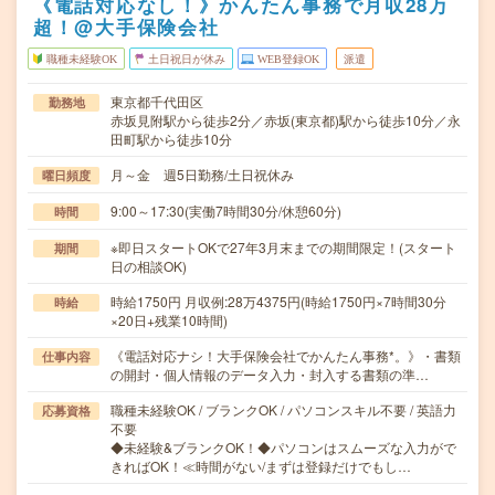
《電話対応なし！》かんたん事務で月収28万
超！@大手保険会社
職種未経験OK
土日祝日が休み
WEB登録OK
派遣
東京都千代田区
勤務地
赤坂見附駅から徒歩2分／赤坂(東京都)駅から徒歩10分／永
田町駅から徒歩10分
月～金 週5日勤務/土日祝休み
曜日頻度
9:00～17:30(実働7時間30分/休憩60分)
時間
※即日スタートOKで27年3月末までの期間限定！(スタート
期間
日の相談OK)
時給1750円 月収例:28万4375円(時給1750円×7時間30分
時給
×20日+残業10時間)
《電話対応ナシ！大手保険会社でかんたん事務*。》・書類
仕事内容
の開封・個人情報のデータ入力・封入する書類の準…
職種未経験OK / ブランクOK / パソコンスキル不要 / 英語力
応募資格
不要
◆未経験&ブランクOK！◆パソコンはスムーズな入力がで
きればOK！≪時間がない/まずは登録だけでもし…