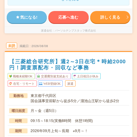
気になる!
応募へ進む
詳しく見る
派遣会社
パーソルテンプスタッフ株式会社
未読
掲載日
2026/08/08
【三菱総合研究所】週2～3日在宅＊時給2000
円！調査票配布・回収など事務
職種未経験OK
交通費別途支給あり
土日祝日が休み
在宅・リモート
WEB登録OK
派遣
東京都千代田区
勤務地
国会議事堂前駅から徒歩5分／溜池山王駅から徒歩2分
月～金（週5日）
曜日頻度
09:15～18:15(実働8時間 休憩1時間)
時間
2026年09月上旬～長期 ※9月～！
期間