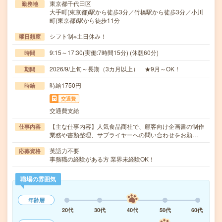
東京都千代田区
勤務地
大手町(東京都)駅から徒歩3分／竹橋駅から徒歩3分／小川
町(東京都)駅から徒歩11分
シフト制※土日休み！
曜日頻度
9:15～17:30(実働:7時間15分) (休憩60分)
時間
2026/9/上旬～長期（3カ月以上） ★9月～OK！
期間
時給1750円
時給
交通費
交通費支給
【主な仕事内容】人気食品商社で、顧客向け企画書の制作
仕事内容
業務や書類整理、サプライヤーへの問い合わせをお願…
英語力不要
応募資格
事務職の経験がある方 業界未経験OK！
職場の雰囲気
年齢層
20代
30代
40代
50代
60代