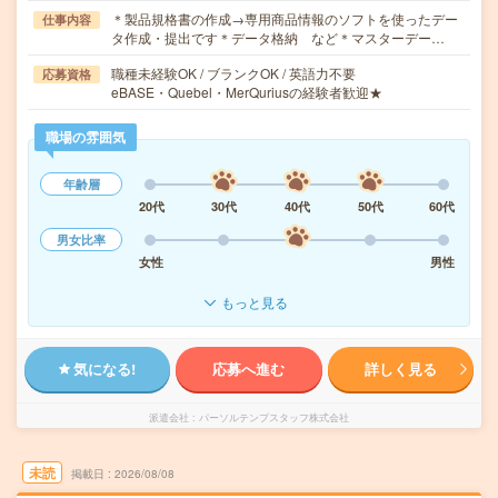
＊製品規格書の作成→専用商品情報のソフトを使ったデー
仕事内容
タ作成・提出です＊データ格納 など＊マスターデー…
職種未経験OK / ブランクOK / 英語力不要
応募資格
eBASE・Quebel・MerQuriusの経験者歓迎★
職場の雰囲気
年齢層
20代
30代
40代
50代
60代
男女比率
女性
男性
もっと見る
気になる!
応募へ進む
詳しく見る
派遣会社
パーソルテンプスタッフ株式会社
未読
掲載日
2026/08/08