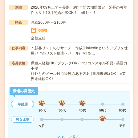
2026年09月上旬～長期 約1年間の期間限定 延長の可能
期間
性あり！10月開始相談OK！ ※9月～！
時給2000円～2100円
時給
交通費
全額支給
＊顧客リストのリサーチ・作成(LinkedInというアプリを使
仕事内容
用)＊↑のリスト顧客へメール(FMTあ…
職種未経験OK / ブランクOK / パソコンスキル不要 / 英語力
応募資格
不要
社外とのメール対応経験のある方♪（事務未経験OK）※業
界未経験OK！
職場の雰囲気
年齢層
20代
30代
40代
50代
60代
男女比率
女性
男性
もっと見る