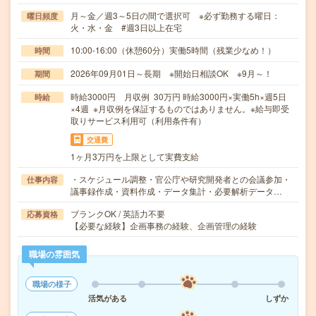
月～金／週3～5日の間で選択可 ※必ず勤務する曜日：
曜日頻度
火・水・金 #週3日以上在宅
10:00-16:00（休憩60分）実働5時間（残業少なめ！）
時間
2026年09月01日～長期 ※開始日相談OK ※9月～！
期間
時給3000円 月収例 30万円 時給3000円×実働5h×週5日
時給
×4週 ※月収例を保証するものではありません。※給与即受
取りサービス利用可（利用条件有）
交通費
1ヶ月3万円を上限として実費支給
・スケジュール調整・官公庁や研究開発者との会議参加・
仕事内容
議事録作成・資料作成・データ集計・必要解析データ…
ブランクOK / 英語力不要
応募資格
【必要な経験】企画事務の経験、企画管理の経験
職場の雰囲気
職場の様子
活気がある
しずか