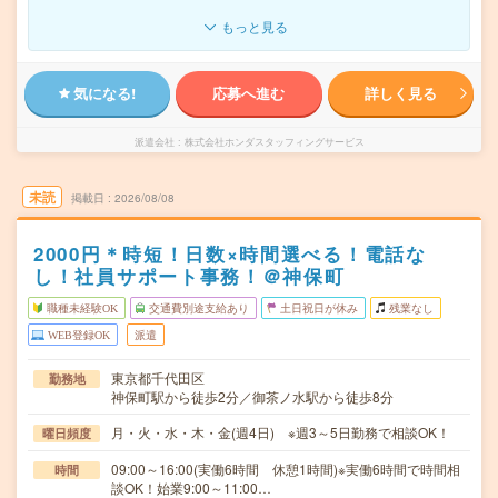
もっと見る
気になる!
応募へ進む
詳しく見る
派遣会社
株式会社ホンダスタッフィングサービス
未読
掲載日
2026/08/08
2000円＊時短！日数×時間選べる！電話な
し！社員サポート事務！＠神保町
職種未経験OK
交通費別途支給あり
土日祝日が休み
残業なし
WEB登録OK
派遣
東京都千代田区
勤務地
神保町駅から徒歩2分／御茶ノ水駅から徒歩8分
月・火・水・木・金(週4日) ※週3～5日勤務で相談OK！
曜日頻度
09:00～16:00(実働6時間 休憩1時間)※実働6時間で時間相
時間
談OK！始業9:00～11:00…