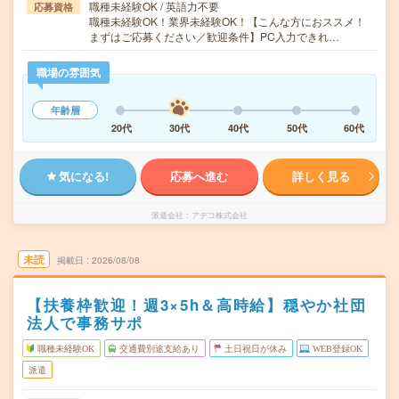
職種未経験OK / 英語力不要
応募資格
職種未経験OK！業界未経験OK！【こんな方におススメ！
まずはご応募ください／歓迎条件】PC入力できれ…
職場の雰囲気
年齢層
20代
30代
40代
50代
60代
気になる!
応募へ進む
詳しく見る
派遣会社
アデコ株式会社
未読
掲載日
2026/08/08
【扶養枠歓迎！週3×5h＆高時給】穏やか社団
法人で事務サポ
職種未経験OK
交通費別途支給あり
土日祝日が休み
WEB登録OK
派遣