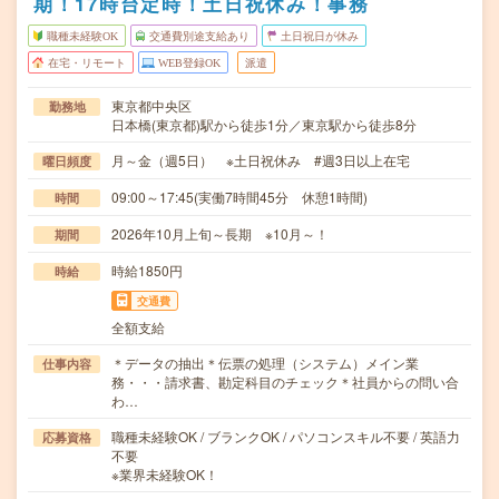
期！17時台定時！土日祝休み！事務
職種未経験OK
交通費別途支給あり
土日祝日が休み
在宅・リモート
WEB登録OK
派遣
東京都中央区
勤務地
日本橋(東京都)駅から徒歩1分／東京駅から徒歩8分
月～金（週5日） ※土日祝休み #週3日以上在宅
曜日頻度
09:00～17:45(実働7時間45分 休憩1時間)
時間
2026年10月上旬～長期 ※10月～！
期間
時給1850円
時給
交通費
全額支給
＊データの抽出＊伝票の処理（システム）メイン業
仕事内容
務・・・請求書、勘定科目のチェック＊社員からの問い合
わ…
職種未経験OK / ブランクOK / パソコンスキル不要 / 英語力
応募資格
不要
※業界未経験OK！