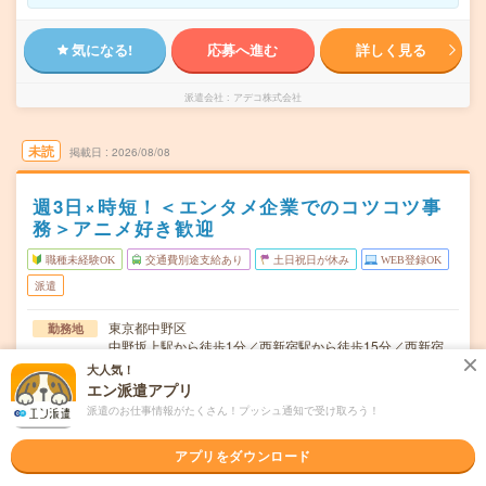
気になる!
応募へ進む
詳しく見る
派遣会社
アデコ株式会社
未読
掲載日
2026/08/08
週3日×時短！＜エンタメ企業でのコツコツ事
務＞アニメ好き歓迎
職種未経験OK
交通費別途支給あり
土日祝日が休み
WEB登録OK
派遣
東京都中野区
勤務地
中野坂上駅から徒歩1分／西新宿駅から徒歩15分／西新宿
五丁目駅から徒歩14分
大人気！
エン派遣アプリ
シフト制※土日休み！
曜日頻度
派遣のお仕事情報がたくさん！プッシュ通知で受け取ろう！
11:00～16:00(実働:4時間) (休憩60分)
時間
アプリをダウンロード
2026/9/上旬～長期（3カ月以上） ★9月～OK！
期間