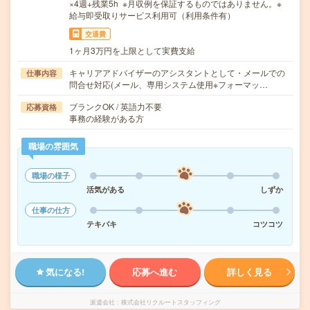
×4週+残業5h ※月収例を保証するものではありません。※
給与即受取りサービス利用可（利用条件有）
交通費
1ヶ月3万円を上限として実費支給
キャリアアドバイザーのアシスタントとして・メールでの
仕事内容
問合せ対応(メール、専用システム使用※フォーマッ…
ブランクOK / 英語力不要
応募資格
事務の経験がある方
職場の雰囲気
職場の様子
活気がある
しずか
仕事の仕方
テキパキ
コツコツ
気になる!
応募へ進む
詳しく見る
派遣会社
株式会社リクルートスタッフィング