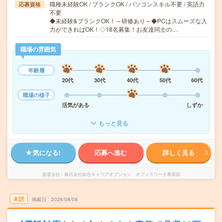
職種未経験OK / ブランクOK / パソコンスキル不要 / 英語力
応募資格
不要
◆未経験&ブランクOK！～研修あり～◆PCはスムーズな入
力ができればOK！◇18名募集！お友達同士の…
職場の雰囲気
年齢層
20代
30代
40代
50代
60代
職場の様子
活気がある
しずか
もっと見る
気になる!
応募へ進む
詳しく見る
派遣会社
株式会社綜合キャリアオプション オフィスワーク事業部
未読
掲載日
2026/08/08