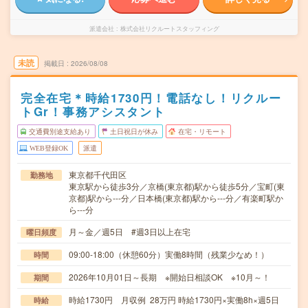
派遣会社
株式会社リクルートスタッフィング
未読
掲載日
2026/08/08
完全在宅＊時給1730円！電話なし！リクルー
トGr！事務アシスタント
交通費別途支給あり
土日祝日が休み
在宅・リモート
WEB登録OK
派遣
東京都千代田区
勤務地
東京駅から徒歩3分／京橋(東京都)駅から徒歩5分／宝町(東
京都)駅から---分／日本橋(東京都)駅から---分／有楽町駅か
ら---分
月～金／週5日 #週3日以上在宅
曜日頻度
09:00-18:00（休憩60分）実働8時間（残業少なめ！）
時間
2026年10月01日～長期 ※開始日相談OK ※10月～！
期間
時給1730円 月収例 28万円 時給1730円×実働8h×週5日
時給