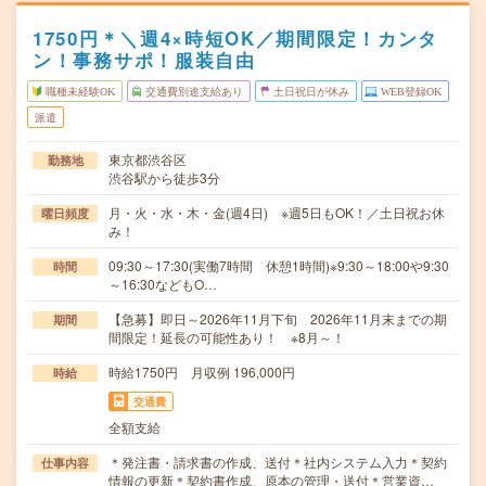
1750円＊＼週4×時短OK／期間限定！カンタ
ン！事務サポ！服装自由
職種未経験OK
交通費別途支給あり
土日祝日が休み
WEB登録OK
派遣
東京都渋谷区
勤務地
渋谷駅から徒歩3分
月・火・水・木・金(週4日) ※週5日もOK！／土日祝お休
曜日頻度
み！
09:30～17:30(実働7時間 休憩1時間)※9:30～18:00や9:30
時間
～16:30などもO…
【急募】即日～2026年11月下旬 2026年11月末までの期
期間
間限定！延長の可能性あり！ ※8月～！
時給1750円 月収例 196,000円
時給
交通費
全額支給
＊発注書・請求書の作成、送付＊社内システム入力＊契約
仕事内容
情報の更新＊契約書作成、原本の管理・送付＊営業資…