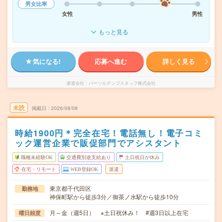
男女比率
女性
男性
もっと見る
気になる!
応募へ進む
詳しく見る
派遣会社
パーソルテンプスタッフ株式会社
未読
掲載日
2026/08/08
時給1900円＊完全在宅！電話無し！電子コミ
ック運営企業で販促部門でアシスタント
職種未経験OK
交通費別途支給あり
土日祝日が休み
在宅・リモート
WEB登録OK
派遣
東京都千代田区
勤務地
神保町駅から徒歩3分／御茶ノ水駅から徒歩10分
月～金（週5日） ※土日祝休み！ #週3日以上在宅
曜日頻度