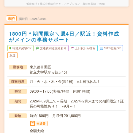
派遣会社
株式会社綜合キャリアオプション 製造事業部（全国）
未読
掲載日
2026/08/08
1800円＊期間限定＼週4日／駅近！資料作成
がメインの事務サポート
職種未経験OK
交通費別途支給あり
土日祝日が休み
WEB登録OK
派遣
東京都目黒区
勤務地
都立大学駅から徒歩1分
月・火・水・木・金(週4日) ※土日祝休み！
曜日頻度
09:00～17:00(実働7時間 休憩1時間)
時間
2026年09月上旬～長期 2027年2月末までの期間限定！延
期間
長の可能性あり！ ※9月～！
時給1800円 月収例 201,600円
時給
交通費
全額支給