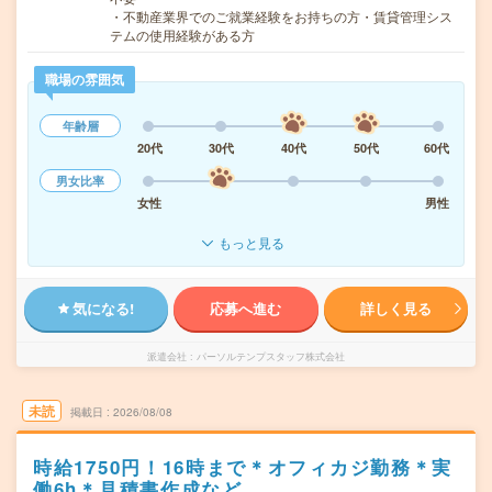
・不動産業界でのご就業経験をお持ちの方・賃貸管理シス
テムの使用経験がある方
職場の雰囲気
年齢層
20代
30代
40代
50代
60代
男女比率
女性
男性
もっと見る
気になる!
応募へ進む
詳しく見る
派遣会社
パーソルテンプスタッフ株式会社
未読
掲載日
2026/08/08
時給1750円！16時まで＊オフィカジ勤務＊実
働6h＊見積書作成など