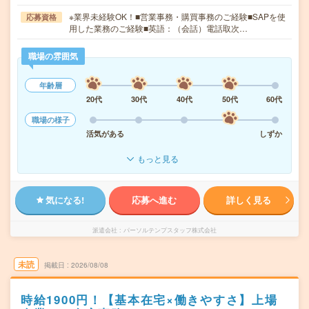
※業界未経験OK！■営業事務・購買事務のご経験■SAPを使
応募資格
用した業務のご経験■英語：（会話）電話取次…
職場の雰囲気
年齢層
20代
30代
40代
50代
60代
職場の様子
活気がある
しずか
もっと見る
気になる!
応募へ進む
詳しく見る
派遣会社
パーソルテンプスタッフ株式会社
未読
掲載日
2026/08/08
時給1900円！【基本在宅×働きやすさ】上場