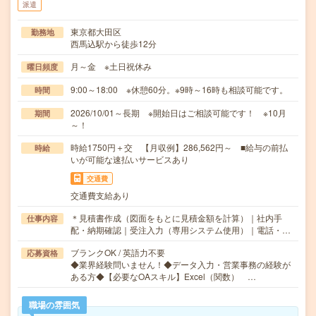
派遣
東京都大田区
勤務地
西馬込駅から徒歩12分
月～金 ※土日祝休み
曜日頻度
9:00～18:00 ※休憩60分。※9時～16時も相談可能です。
時間
2026/10/01～長期 ※開始日はご相談可能です！ ※10月
期間
～！
時給1750円＋交 【月収例】286,562円～ ■給与の前払
時給
いが可能な速払いサービスあり
交通費
交通費支給あり
＊見積書作成（図面をもとに見積金額を計算）｜社内手
仕事内容
配・納期確認｜受注入力（専用システム使用）｜電話・…
ブランクOK / 英語力不要
応募資格
◆業界経験問いません！◆データ入力・営業事務の経験が
ある方◆【必要なOAスキル】Excel（関数） …
職場の雰囲気