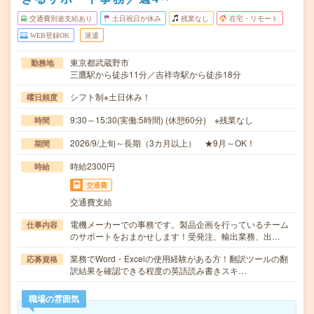
交通費別途支給あり
土日祝日が休み
残業なし
在宅・リモート
WEB登録OK
派遣
東京都武蔵野市
勤務地
三鷹駅から徒歩11分／吉祥寺駅から徒歩18分
シフト制※土日休み！
曜日頻度
9:30～15:30(実働:5時間) (休憩60分) ※残業なし
時間
2026/9/上旬～長期（3カ月以上） ★9月～OK！
期間
時給2300円
時給
交通費
交通費支給
電機メーカーでの事務です。製品企画を行っているチーム
仕事内容
のサポートをおまかせします！受発注、輸出業務、出…
業務でWord・Excelの使用経験がある方！翻訳ツールの翻
応募資格
訳結果を確認できる程度の英語読み書きスキ…
職場の雰囲気