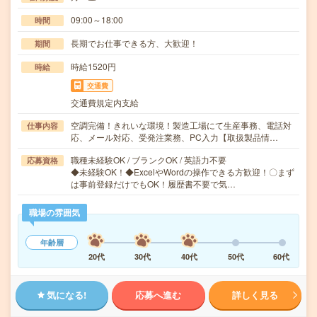
09:00～18:00
時間
長期でお仕事できる方、大歓迎！
期間
時給1520円
時給
交通費
交通費規定内支給
空調完備！きれいな環境！製造工場にて生産事務、電話対
仕事内容
応、メール対応、受発注業務、PC入力【取扱製品情…
職種未経験OK / ブランクOK / 英語力不要
応募資格
◆未経験OK！◆ExcelやWordの操作できる方歓迎！〇まず
は事前登録だけでもOK！履歴書不要で気…
職場の雰囲気
年齢層
20代
30代
40代
50代
60代
気になる!
応募へ進む
詳しく見る