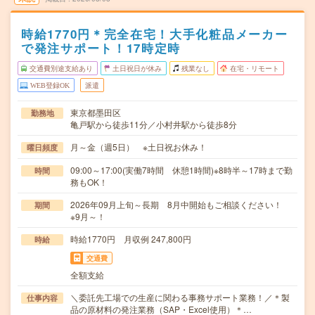
時給1770円＊完全在宅！大手化粧品メーカー
で発注サポート！17時定時
交通費別途支給あり
土日祝日が休み
残業なし
在宅・リモート
WEB登録OK
派遣
東京都墨田区
勤務地
亀戸駅から徒歩11分／小村井駅から徒歩8分
月～金（週5日） ※土日祝お休み！
曜日頻度
09:00～17:00(実働7時間 休憩1時間)※8時半～17時まで勤
時間
務もOK！
2026年09月上旬～長期 8月中開始もご相談ください！
期間
※9月～！
時給1770円 月収例 247,800円
時給
交通費
全額支給
＼委託先工場での生産に関わる事務サポート業務！／＊製
仕事内容
品の原材料の発注業務（SAP・Excel使用）＊…