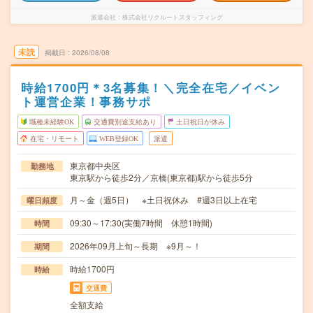
派遣会社
株式会社リクルートスタッフィング
未読
掲載日
2026/08/08
時給1700円＊3名募集！＼完全在宅／イベン
ト運営企業！事務サポ
職種未経験OK
交通費別途支給あり
土日祝日が休み
在宅・リモート
WEB登録OK
派遣
東京都中央区
勤務地
東京駅から徒歩2分／京橋(東京都)駅から徒歩5分
月～金（週5日） ※土日祝休み #週3日以上在宅
曜日頻度
09:30～17:30(実働7時間 休憩1時間)
時間
2026年09月上旬～長期 ※9月～！
期間
時給1700円
時給
交通費
全額支給