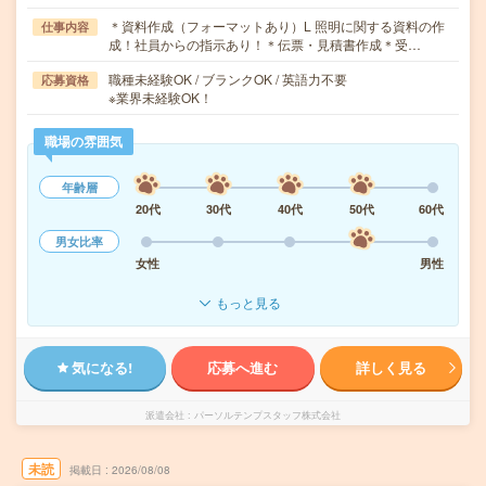
＊資料作成（フォーマットあり）L 照明に関する資料の作
仕事内容
成！社員からの指示あり！＊伝票・見積書作成＊受…
職種未経験OK / ブランクOK / 英語力不要
応募資格
※業界未経験OK！
職場の雰囲気
年齢層
20代
30代
40代
50代
60代
男女比率
女性
男性
もっと見る
気になる!
応募へ進む
詳しく見る
派遣会社
パーソルテンプスタッフ株式会社
未読
掲載日
2026/08/08