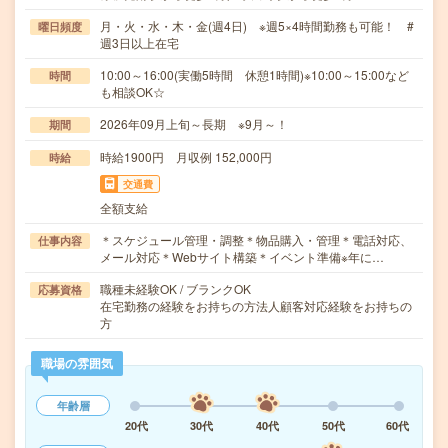
月・火・水・木・金(週4日) ※週5×4時間勤務も可能！ #
曜日頻度
週3日以上在宅
10:00～16:00(実働5時間 休憩1時間)※10:00～15:00など
時間
も相談OK☆
2026年09月上旬～長期 ※9月～！
期間
時給1900円 月収例 152,000円
時給
交通費
全額支給
＊スケジュール管理・調整＊物品購入・管理＊電話対応、
仕事内容
メール対応＊Webサイト構築＊イベント準備※年に…
職種未経験OK / ブランクOK
応募資格
在宅勤務の経験をお持ちの方法人顧客対応経験をお持ちの
方
職場の雰囲気
年齢層
20代
30代
40代
50代
60代