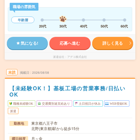
職場の雰囲気
年齢層
20代
30代
40代
50代
60代
気になる!
応募へ進む
詳しく見る
派遣会社
アデコ株式会社
未読
掲載日
2026/08/08
【未経験OK！】基板工場の営業事務/日払い
OK
職種未経験OK
交通費別途支給あり
土日祝日が休み
WEB登録OK
派遣
東京都八王子市
勤務地
北野(東京都)駅から徒歩15分
月～金
曜日頻度