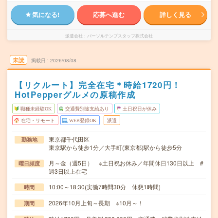
気になる!
応募へ進む
詳しく見る
派遣会社
パーソルテンプスタッフ株式会社
未読
掲載日
2026/08/08
【リクルート】完全在宅＊時給1720円！
HotPepperグルメの原稿作成
職種未経験OK
交通費別途支給あり
土日祝日が休み
在宅・リモート
WEB登録OK
派遣
東京都千代田区
勤務地
東京駅から徒歩1分／大手町(東京都)駅から徒歩5分
月～金（週5日） ※土日祝お休み／年間休日130日以上 #
曜日頻度
週3日以上在宅
10:00～18:30(実働7時間30分 休憩1時間)
時間
2026年10月上旬～長期 ※10月～！
期間