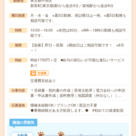
東京都中央区
勤務地
新富町(東京都)駅から徒歩3分／築地駅から徒歩6分
月・水・金 ※週3日勤務。表記曜日は一例。※週5日勤務も
曜日頻度
相談可能です。
10:00～16:00 ※休憩は60分。※9時～18時の勤務も相談可
時間
能です。
【急募】即日～長期 ※開始日はご相談可能です！ ※8月
期間
～！
時給1700円＋交 ■給与の前払いが可能な速払いサービス
時給
あり
交通費
交通費支給あり
＊見積書・契約書の作成｜受発注処理｜電力会社への申請
仕事内容
書・申込書作成｜資料整理｜地図調査（外出なし）｜…
職種未経験OK / ブランクOK / 英語力不要
応募資格
◆事務経験がある方歓迎します。◆ #初めての派遣歓迎
職場の雰囲気
年齢層