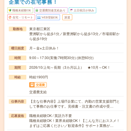
企業での在宅事務！
職種未経験OK
交通費別途支給あり
土日祝日が休み
在宅・リモート
WEB登録OK
派遣
東京都江東区
勤務地
豊洲駅から徒歩1分／新豊洲駅から徒歩13分／市場前駅か
ら徒歩19分
月～金※土日休み！
曜日頻度
9:00～17:30(実働:7時間30分) (休憩60分)
時間
2026/10/上旬～長期（3カ月以上） ★10月～OK！
期間
時給1900円
時給
交通費
交通費支給
【主な仕事内容】上場IT企業にて、内勤の営業支援部門と
仕事内容
して事務のお仕事です。見積書・注文書の作成や受…
職種未経験OK / 英語力不要
応募資格
職種未経験OK！業界未経験OK！【こんな方におススメ！
まずはご応募ください／歓迎条件】サポート業務が…