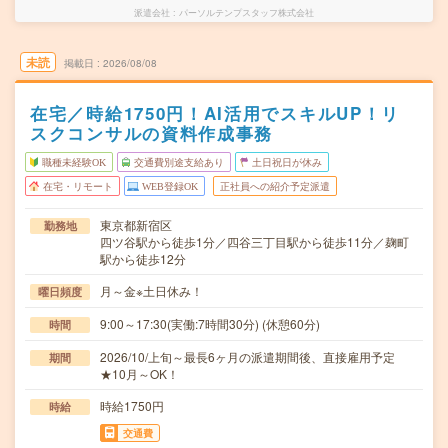
派遣会社
パーソルテンプスタッフ株式会社
未読
掲載日
2026/08/08
在宅／時給1750円！AI活用でスキルUP！リ
スクコンサルの資料作成事務
職種未経験OK
交通費別途支給あり
土日祝日が休み
在宅・リモート
WEB登録OK
正社員への紹介予定派遣
東京都新宿区
勤務地
四ツ谷駅から徒歩1分／四谷三丁目駅から徒歩11分／麹町
駅から徒歩12分
月～金※土日休み！
曜日頻度
9:00～17:30(実働:7時間30分) (休憩60分)
時間
2026/10/上旬～最長6ヶ月の派遣期間後、直接雇用予定
期間
★10月～OK！
時給1750円
時給
交通費