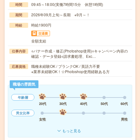
09:45～18:00(実働7時間15分 休憩1時間)
時間
2026年09月上旬～長期 ※9月～！
期間
時給1900円
時給
交通費
全額支給
○バナー作成・修正(Photoshop使用)○キャンペーン内容の
仕事内容
確認・データ登録○請求書処理、Exc…
職種未経験OK / ブランクOK / 英語力不要
応募資格
※業界未経験OK！☆Photoshop使用経験ある方
職場の雰囲気
年齢層
20代
30代
40代
50代
60代
男女比率
女性
男性
もっと見る