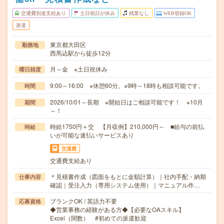
交通費別途支給あり
土日祝日が休み
残業なし
WEB登録OK
派遣
東京都大田区
勤務地
西馬込駅から徒歩12分
月～金 ※土日祝休み
曜日頻度
9:00～16:00 ※休憩60分。※9時～18時も相談可能です。
時間
2026/10/01～長期 ※開始日はご相談可能です！ ※10月
期間
～！
時給1750円＋交 【月収例】210,000円～ ■給与の前払
時給
いが可能な速払いサービスあり
交通費
交通費支給あり
＊見積書作成（図面をもとに金額計算）｜社内手配・納期
仕事内容
確認｜受注入力（専用システム使用）｜マニュアル作…
ブランクOK / 英語力不要
応募資格
◆営業事務の経験がある方◆【必要なOAスキル】
Excel（関数） #初めての派遣歓迎