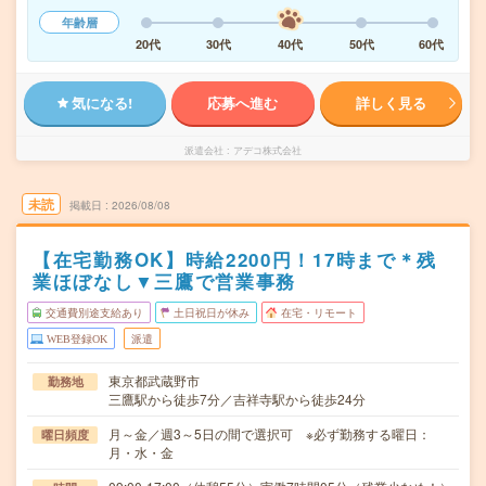
年齢層
20代
30代
40代
50代
60代
気になる!
応募へ進む
詳しく見る
派遣会社
アデコ株式会社
未読
掲載日
2026/08/08
【在宅勤務OK】時給2200円！17時まで＊残
業ほぼなし▼三鷹で営業事務
交通費別途支給あり
土日祝日が休み
在宅・リモート
WEB登録OK
派遣
東京都武蔵野市
勤務地
三鷹駅から徒歩7分／吉祥寺駅から徒歩24分
月～金／週3～5日の間で選択可 ※必ず勤務する曜日：
曜日頻度
月・水・金