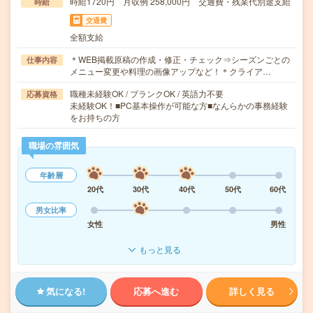
時給1720円 月収例 258,000円 交通費・残業代別途支給
時給
交通費
全額支給
＊WEB掲載原稿の作成・修正・チェック⇒シーズンごとの
仕事内容
メニュー変更や料理の画像アップなど！＊クライア…
職種未経験OK / ブランクOK / 英語力不要
応募資格
未経験OK！■PC基本操作が可能な方■なんらかの事務経験
をお持ちの方
職場の雰囲気
年齢層
20代
30代
40代
50代
60代
男女比率
女性
男性
もっと見る
気になる!
応募へ進む
詳しく見る