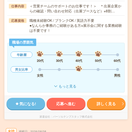
＜営業チームのサポートのお仕事です！＞ ＊出展企業か
仕事内容
らの確認・問い合わせ対応（出展ブースなど）※8割…
職種未経験OK / ブランクOK / 英語力不要
応募資格
●なんらか事務のご経験がある方※展示会に関する業務経験
は不要です！
職場の雰囲気
年齢層
20代
30代
40代
50代
60代
男女比率
女性
男性
もっと見る
気になる!
応募へ進む
詳しく見る
派遣会社
パーソルテンプスタッフ株式会社
未読
掲載日
2026/08/08