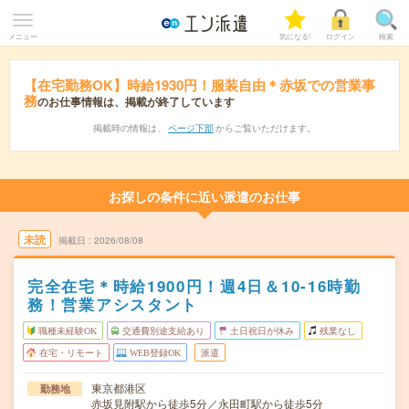
メニュー
気になる!
ログイン
検索
【在宅勤務OK】時給1930円！服装自由＊赤坂での営業事
務
のお仕事情報は、掲載が終了しています
掲載時の情報は、
ページ下部
からご覧いただけます。
お探しの条件に近い派遣のお仕事
未読
掲載日
2026/08/08
完全在宅＊時給1900円！週4日＆10-16時勤
務！営業アシスタント
職種未経験OK
交通費別途支給あり
土日祝日が休み
残業なし
在宅・リモート
WEB登録OK
派遣
東京都港区
勤務地
赤坂見附駅から徒歩5分／永田町駅から徒歩5分