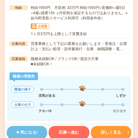
時給1900円 月収例 33万円 時給1900円×実働8h×週5日
時給
×4週+残業15h ※月収例を保証するものではありません。※
給与即受取りサービス利用可（利用条件有）
交通費
1ヶ月3万円を上限として実費支給
営業事務として下記の業務をお願いします・受発注・伝票
仕事内容
計上・支払い処理・請求書発行・在庫、納期調整・電…
職種未経験OK / ブランクOK / 英語力不要
応募資格
■未経験OK！
職場の雰囲気
職場の様子
活気がある
しずか
仕事の仕方
テキパキ
コツコツ
気になる!
応募へ進む
詳しく見る