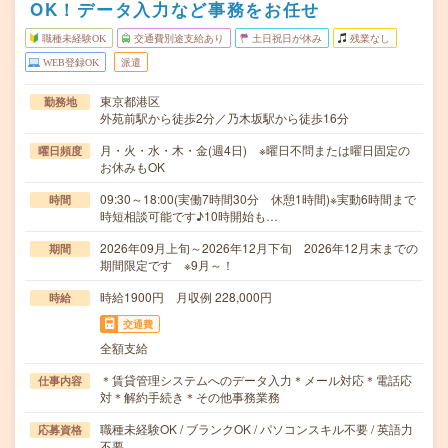
OK！データ入力など事務をお任せ
職種未経験OK
交通費別途支給あり
土日祝日が休み
残業なし
WEB登録OK
派遣
東京都港区
勤務地
外苑前駅から徒歩2分／乃木坂駅から徒歩16分
月・火・水・木・金(週4日) ※曜日不問または曜日固定の
曜日頻度
お休みもOK
09:30～18:00(実働7時間30分 休憩1時間)※実動6時間まで
時間
時短相談可能です♪10時開始も…
2026年09月上旬～2026年12月下旬 2026年12月末までの
期間
期間限定です ※9月～！
時給1900円 月収例 228,000円
時給
交通費
全額支給
＊賃貸管理システムへのデータ入力＊メール対応＊電話応
仕事内容
対＊解約手続き＊その他事務業務
職種未経験OK / ブランクOK / パソコンスキル不要 / 英語力
応募資格
不要