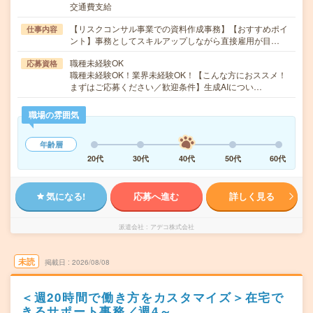
交通費支給
【リスクコンサル事業での資料作成事務】【おすすめポイ
仕事内容
ント】事務としてスキルアップしながら直接雇用が目…
職種未経験OK
応募資格
職種未経験OK！業界未経験OK！【こんな方におススメ！
まずはご応募ください／歓迎条件】生成AIについ…
職場の雰囲気
年齢層
20代
30代
40代
50代
60代
気になる!
応募へ進む
詳しく見る
派遣会社
アデコ株式会社
未読
掲載日
2026/08/08
＜週20時間で働き方をカスタマイズ＞在宅で
きるサポート事務／週4～