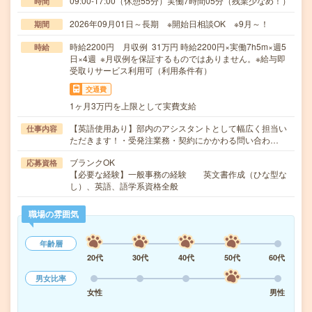
09:00-17:00（休憩55分）実働7時間05分（残業少なめ！）
時間
2026年09月01日～長期 ※開始日相談OK ※9月～！
期間
時給2200円 月収例 31万円 時給2200円×実働7h5m×週5
時給
日×4週 ※月収例を保証するものではありません。※給与即
受取りサービス利用可（利用条件有）
交通費
1ヶ月3万円を上限として実費支給
【英語使用あり】部内のアシスタントとして幅広く担当い
仕事内容
ただきます！・受発注業務・契約にかかわる問い合わ…
ブランクOK
応募資格
【必要な経験】一般事務の経験 英文書作成（ひな型な
し）、英語、語学系資格全般
職場の雰囲気
年齢層
20代
30代
40代
50代
60代
男女比率
女性
男性