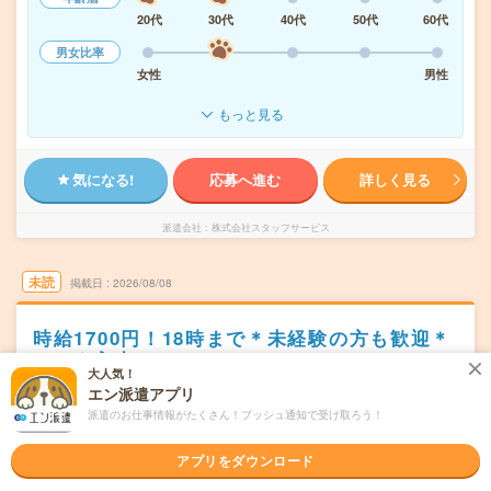
20代
30代
40代
50代
60代
男女比率
女性
男性
もっと見る
気になる!
応募へ進む
詳しく見る
派遣会社
株式会社スタッフサービス
未読
掲載日
2026/08/08
時給1700円！18時まで＊未経験の方も歓迎＊
データ入力メイン
大人気！
エン派遣アプリ
職種未経験OK
交通費別途支給あり
土日祝日が休み
WEB登録OK
派遣のお仕事情報がたくさん！プッシュ通知で受け取ろう！
派遣
東京都中央区
アプリをダウンロード
勤務地
新富町(東京都)駅から徒歩3分／築地駅から徒歩6分