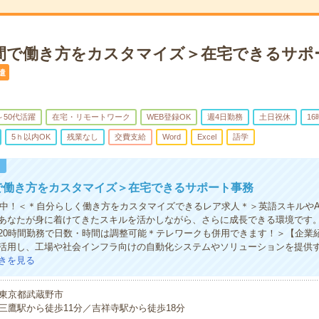
時間で働き方をカスタマイズ＞在宅できるサポ
遣
～50代活躍
在宅・リモートワーク
WEB登録OK
週4日勤務
土日祝休
1
5ｈ以内OK
残業なし
交費支給
Word
Excel
語学
！
で働き方をカスタマイズ＞在宅できるサポート事務
活躍中！＜＊自分らしく働き方をカスタマイズできるレア求人＊＞英語スキルやA
あなたが身に着けてきたスキルを活かしながら、さらに成長できる環境です
20時間勤務で日数・時間は調整可能＊テレワークも併用できます！＞【企業
活用し、工場や社会インフラ向けの自動化システムやソリューションを提供
きを見る
東京都武蔵野市
三鷹駅から徒歩11分／吉祥寺駅から徒歩18分