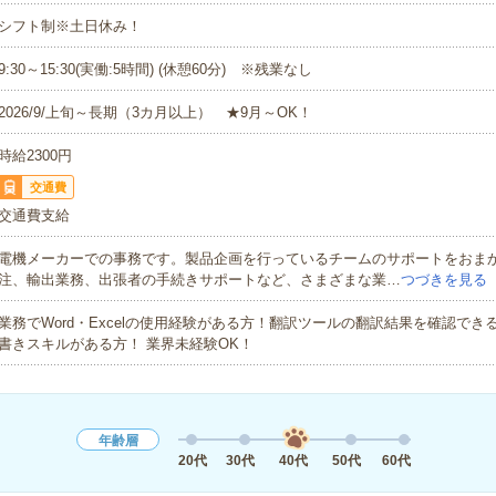
シフト制※土日休み！
9:30～15:30(実働:5時間) (休憩60分) ※残業なし
2026/9/上旬～長期（3カ月以上） ★9月～OK！
時給2300円
交通費
交通費支給
電機メーカーでの事務です。製品企画を行っているチームのサポートをおま
注、輸出業務、出張者の手続きサポートなど、さまざまな業…
つづきを見る
業務でWord・Excelの使用経験がある方！翻訳ツールの翻訳結果を確認でき
書きスキルがある方！ 業界未経験OK！
年齢層
20代
30代
40代
50代
60代