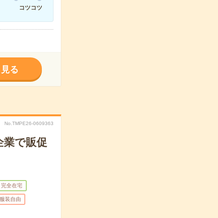
コツコツ
く見る
No.TMPE26-0609363
企業で販促
完全在宅
服装自由