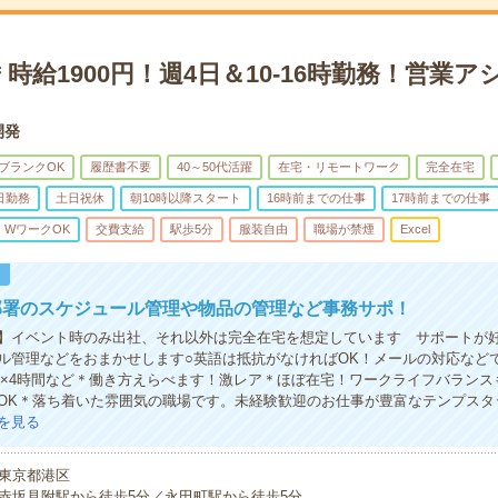
時給1900円！週4日＆10-16時勤務！営業
開発
ブランクOK
履歴書不要
40～50代活躍
在宅・リモートワーク
完全在宅
日勤務
土日祝休
朝10時以降スタート
16時前までの仕事
17時前までの仕事
・WワークOK
交費支給
駅歩5分
服装自由
職場が禁煙
Excel
！
部署のスケジュール管理や物品の管理など事務サポ！
】イベント時のみ出社、それ以外は完全在宅を想定しています サポートが
ル管理などをおまかせします○英語は抵抗がなければOK！メールの対応など
週5×4時間など＊働き方えらべます！激レア＊ほぼ在宅！ワークライフバラン
OK＊落ち着いた雰囲気の職場です。未経験歓迎のお仕事が豊富なテンプスタ
を見る
東京都港区
赤坂見附駅から徒歩5分／永田町駅から徒歩5分