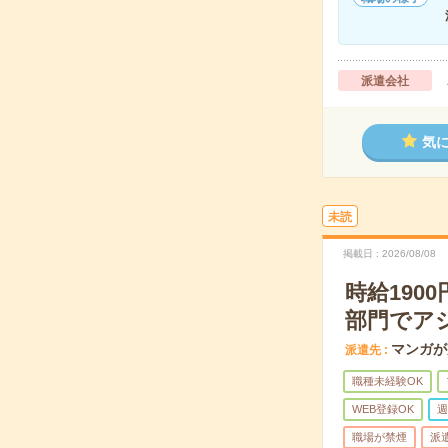
派遣会社
気
未読
掲載日
2026/08/08
時給19
部門でア
マンガが
派遣先
職種未経験OK
WEB登録OK
週
職場が禁煙
派