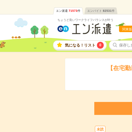
エン派遣
71573
件
エンバイト
82531
件
ちょうど良いワークライフバランスが叶う
関東版
気になる！リスト
0
保存し
【在宅勤
未読