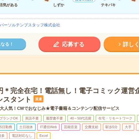
活気がある
しずか
テキパキ
パーソルテンプスタッフ株式会社
応募する
詳し
になる！
00円＊完全在宅！電話無し！電子コミック運営
シスタント
派遣
大人気！CMでおなじみ★電子書籍＆コンテンツ配信サービス
ブランクOK
英語不要
履歴書不要
40～50代活躍
在宅・リモートワーク
5日勤務
土日祝休
IT通信Web
芸能音楽
交費支給
駅歩5分
大手
遣多
電話対応なし
Excel