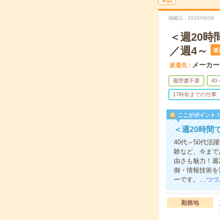
未読
掲載日
2026/08/08
＜週20
／週4～
派
メーカー
派遣先
履歴書不要
40
17時前までの仕事
ここがポイント
＜週20時間
40代～50代
験など、今まで
由さも魅力！週
御・情報技術を
ーです。…
つづ
勤務地