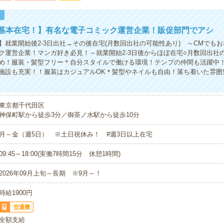
！
×基本在宅！】有名な電子コミック運営企業！販促部門でアシ
】就業開始後2-3日出社→その後在宅(月数回出社の可能性あり) ～CMでも
ク運営企業！マンガ好き必見！～就業開始2-3日後からほぼ在宅○月数回出社
め！服装・髪型フリー＊自分スタイルで働ける環境！テンプの仲間も活躍中！
施設も充実！！服装はカジュアルOK＊髪型やネイルも自由！落ち着いた雰囲
東京都千代田区
神保町駅から徒歩3分／御茶ノ水駅から徒歩10分
月～金（週5日） ※土日祝休み！ #週3日以上在宅
09:45～18:00(実働7時間15分 休憩1時間)
2026年09月上旬～長期 ※9月～！
時給1900円
交通費
全額支給