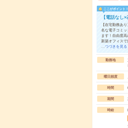
ここがポイント
【電話なし
【在宅勤務あり
名な電子コミッ
ます！自由度高
新築オフィスで
…
つづきを見る
勤務地
曜日頻度
時間
期間
時給