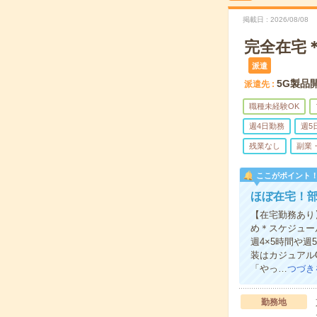
掲載日
2026/08/08
完全在宅＊
派遣
5G製品
派遣先
職種未経験OK
週4日勤務
週5
残業なし
副業
ここがポイント
ほぼ在宅！
【在宅勤務あり
め＊スケジュー
週4×5時間や
装はカジュアル
「やっ…
つづき
勤務地