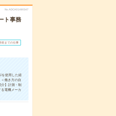
No.ADCA01490347
ート事務
6時前までの仕事
Iを使用した経
。＜働き方の自
紹介】計測・制
する電機メーカ