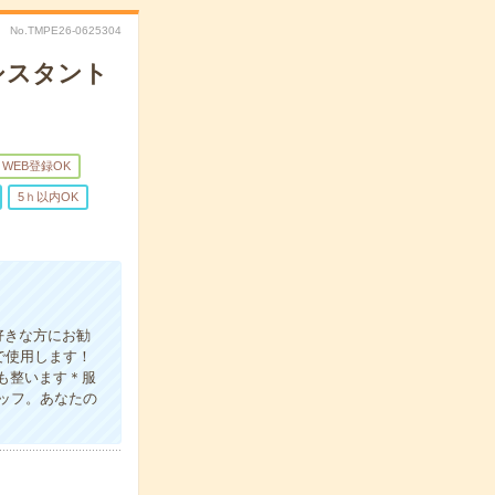
No.TMPE26-0625304
アシスタント
WEB登録OK
5ｈ以内OK
好きな方にお勧
で使用します！
スも整います＊服
ッフ。あなたの