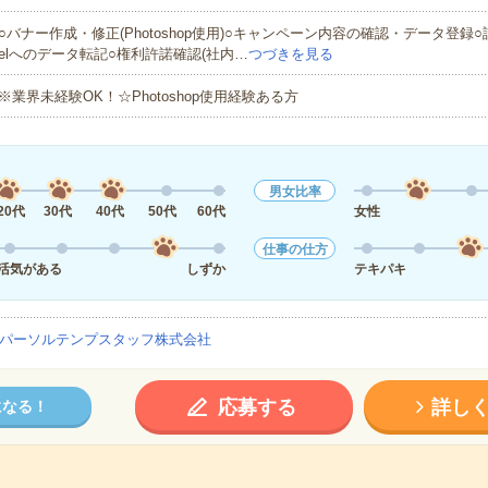
○バナー作成・修正(Photoshop使用)○キャンペーン内容の確認・データ登録○
elへのデータ転記○権利許諾確認(社内…
つづきを見る
※業界未経験OK！☆Photoshop使用経験ある方
男女比率
20代
30代
40代
50代
60代
女性
仕事の仕方
活気がある
しずか
テキパキ
パーソルテンプスタッフ株式会社
応募する
詳し
になる！