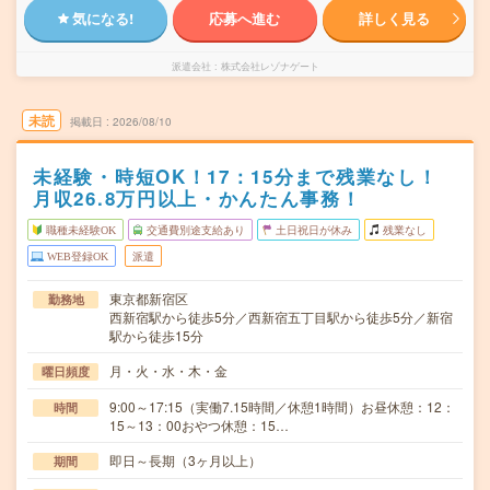
気になる!
応募へ進む
詳しく見る
派遣会社
株式会社レゾナゲート
未読
掲載日
2026/08/10
未経験・時短OK！17：15分まで残業なし！
月収26.8万円以上・かんたん事務！
職種未経験OK
交通費別途支給あり
土日祝日が休み
残業なし
WEB登録OK
派遣
東京都新宿区
勤務地
西新宿駅から徒歩5分／西新宿五丁目駅から徒歩5分／新宿
駅から徒歩15分
月・火・水・木・金
曜日頻度
9:00～17:15（実働7.15時間／休憩1時間）お昼休憩：12：
時間
15～13：00おやつ休憩：15…
即日～長期（3ヶ月以上）
期間