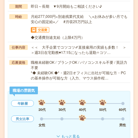
即日～長期 ▼9月開始もご相談ください♪
期間
月給277,000円+別途残業代支給 ＼⋆お休みが多い月でも
時給
安心の固定給⋆／ #月収25万円以上
交通費
◆交通費別途支給（上限4万円）
＜＜ 大手企業でコツコツ✐直接雇用の実績も多数！ ＞
仕事内容
＞週3日在宅勤務♥17:15になったら退勤✧コツ…
職種未経験OK / ブランクOK / パソコンスキル不要 / 英語力
応募資格
不要
*◆ 未経験OK ◆*・週2日オフィスに出社が可能な方・PC
の基本操作が可能な方（入力、マウス操作程…
職場の雰囲気
年齢層
20代
30代
40代
50代
60代
男女比率
女性
男性
もっと見る