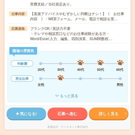
実費支給／当社規定あり。
【直接アドバイスやむずかしい判断はナシ！】《 お仕事
仕事内容
内容 》・WEBフォーム、メール、電話で相談を受…
ブランクOK / 英語力不要
応募資格
・テレマや相談窓口などのお仕事経験がある方・
Word/Excel:入力、編集、四則演算、SUM関数程…
職場の雰囲気
年齢層
20代
30代
40代
50代
60代
男女比率
女性
男性
もっと見る
気になる!
応募へ進む
詳しく見る
派遣会社
ランスタッド株式会社