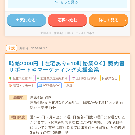
もっと見る
気になる!
応募へ進む
詳しく見る
派遣会社
株式会社日本パーソナルビジネス
未読
掲載日
2026/08/10
時給2000円【在宅あり×10時始業OK】契約書
サポート＠マーケティング支援企業
職種未経験OK
交通費別途支給あり
土日祝日が休み
残業なし
在宅・リモート
WEB登録OK
派遣
東京都新宿区
勤務地
東新宿駅から徒歩5分／新宿三丁目駅から徒歩11分／新宿
駅から徒歩18分
週4～5日（月～金）／週3日在宅※日数・曜日はお選びいた
曜日頻度
だけます。※お休み相談も柔軟にご対応可能。【在宅勤務
について】業務に慣れるまでは出社(1ヶ月目安)、その後週
3日程度の在宅勤務可能