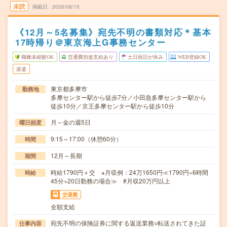
未読
掲載日
2026/08/10
《12月～5名募集》宛先不明の書類対応＊基本
17時帰り＠東京海上G事務センター
職種未経験OK
交通費別途支給あり
土日祝日が休み
WEB登録OK
派遣
東京都多摩市
勤務地
多摩センター駅から徒歩7分／小田急多摩センター駅から
徒歩10分／京王多摩センター駅から徒歩10分
月～金の週5日
曜日頻度
9:15～17:00（休憩60分）
時間
12月～長期
期間
時給1790円＋交 ※月収例：24万1650円≪1790円×6時間
時給
45分×20日勤務の場合≫ #月収20万円以上
交通費
全額支給
宛先不明の保険証券に関する返送業務○転送されてきた証
仕事内容