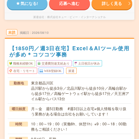
気になる!
応募へ進む
詳しく見る
派遣会社
株式会社キュー・ビィー・インターナショナル
未読
掲載日
2026/08/10
【1850円／週3日在宅】Excel＆AIツール使用
が多め＊コツコツ事務
職種未経験OK
交通費別途支給あり
土日祝日が休み
在宅・リモート
WEB登録OK
派遣
東京都品川区
勤務地
品川駅から徒歩3分／北品川駅から徒歩10分／高輪台駅か
ら徒歩17分／高輪ゲートウェイ駅から徒歩17分／天王洲ア
イル駅からバス13分
月～金 週5日勤務 #週3日以上在宅※個人情報を取り扱
曜日頻度
う業務がある場合は出社をお願いしています！
10：00～19：00（実働8h、休憩1h）※9：00～18：00勤
時間
務もご相談ください！
9月16日～長期