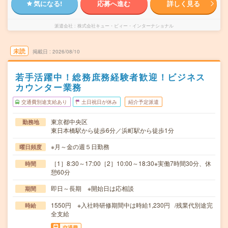
気になる!
応募へ進む
詳しく見る
派遣会社
株式会社キュー・ビィー・インターナショナル
未読
掲載日
2026/08/10
若手活躍中！総務庶務経験者歓迎！ビジネス
カウンター業務
交通費別途支給あり
土日祝日が休み
紹介予定派遣
東京都中央区
勤務地
東日本橋駅から徒歩6分／浜町駅から徒歩1分
※月～金の週５日勤務
曜日頻度
［1］8:30～17:00［2］10:00～18:30※実働7時間30分、休
時間
憩60分
即日～長期 ※開始日は応相談
期間
1550円 ※入社時研修期間中は時給1,230円 /残業代別途完
時給
全支給
交通費