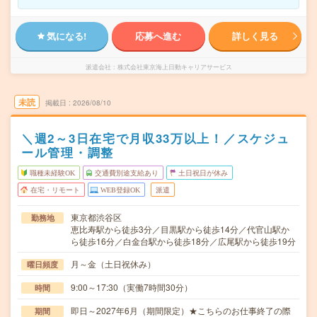
気になる!
応募へ進む
詳しく見る
派遣会社
株式会社東京海上日動キャリアサービス
未読
掲載日
2026/08/10
＼週2～3日在宅で月収33万以上！／スケジュ
ール管理・調整
職種未経験OK
交通費別途支給あり
土日祝日が休み
在宅・リモート
WEB登録OK
派遣
東京都渋谷区
勤務地
恵比寿駅から徒歩3分／目黒駅から徒歩14分／代官山駅か
ら徒歩16分／白金台駅から徒歩18分／広尾駅から徒歩19分
月～金（土日祝休み）
曜日頻度
9:00～17:30（実働7時間30分）
時間
即日～2027年6月（期間限定）★こちらのお仕事終了の際
期間