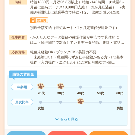
時給1880円（月収26.8万以上）時給×143時間 ★就業3ヶ
時給
月後は臨時ボーナス10,000円支給！（3か月経過後） ※実
働8時間以上は残業手当で時給×1.25 勤務計算5分単位
交通費
別途全額支給（最短ルート・1ヶ月定期代が対象です）
○かんたんなデータ登録や確認作業が中心です具体的に
仕事内容
は…・経理部門で対応しているデータ登録、集計・電話…
職種未経験OK / ブランクOK / 英語力不要
応募資格
・未経験OK！・職種問わずお仕事経験がある方・PC基本
操作（入力操作・エクセル）にご対応可能な方※部…
職場の雰囲気
年齢層
20代
30代
40代
50代
60代
男女比率
女性
男性
もっと見る