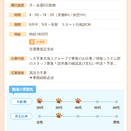
月～金週5日勤務
曜日頻度
9：00～18：00（実働8H／休憩1H）
時間
8月中、9月～長期 スタート日相談OK
期間
時給1820円
時給
交通費
交通費規定支給
＼大手東京海上グループで事務のお仕事／情報システム部
仕事内容
のスタッフ募集＊請求書の確認及び支払い申請＊予算…
英語力不要
応募資格
▼事務経験必須
職場の雰囲気
年齢層
20代
30代
40代
50代
60代
男女比率
女性
男性