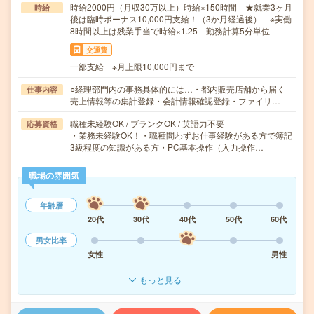
時給2000円（月収30万以上）時給×150時間 ★就業3ヶ月
時給
後は臨時ボーナス10,000円支給！（3か月経過後） ※実働
8時間以上は残業手当で時給×1.25 勤務計算5分単位
交通費
一部支給 ※月上限10,000円まで
○経理部門内の事務具体的には…・都内販売店舗から届く
仕事内容
売上情報等の集計登録・会計情報確認登録・ファイリ…
職種未経験OK / ブランクOK / 英語力不要
応募資格
・業務未経験OK！・職種問わずお仕事経験がある方で簿記
3級程度の知識がある方・PC基本操作（入力操作…
職場の雰囲気
年齢層
20代
30代
40代
50代
60代
男女比率
女性
男性
もっと見る