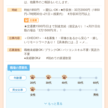
は、他案件のご相談もいたします。
時給1850円 ＜週払いOK＞■月収例：33万2000円（1850
時給
円×7時間30分×21日＋残業代） #月収30万円以上
交通費
★交通費1500円/日まで別途支給（規定あり）！※月21日出
勤の場合「3万1500円/月」！
＜CHECK!!＞・4名募集！・研修があるから安心＊・嬉し
仕事内容
いリモートワークあり！【具体的には…】＜メ…
職種未経験OK / ブランクOK / パソコンスキル不要 / 英語力
応募資格
不要
●未経験OK♪ #初めての派遣歓迎
職場の雰囲気
年齢層
20代
30代
40代
50代
60代
男女比率
女性
男性
もっと見る