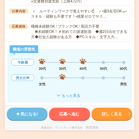
※交通費別途支給（上限4万円）
＜ ルーティンワークで覚えやすい☝ ＞▫週3在宅OK☕︎▫
仕事内容
スキル・経験も不要です！▫残業ゼロでサク…
職種未経験OK / ブランクOK / 英語力不要
応募資格
✽未経験OK！＃初めての派遣歓迎 ◆週2日出社できる
方◆社会人経験がある方 ◆PCスキル：文字入力…
職場の雰囲気
年齢層
20代
30代
40代
50代
60代
男女比率
女性
男性
もっと見る
気になる!
応募へ進む
詳しく見る
派遣会社
ランスタッド株式会社 第2営業部