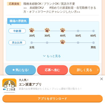
職種未経験OK / ブランクOK / 英語力不要
応募資格
++ 未経験OK♪ #初めての派遣歓迎・在宅勤務できる
方・オフィスワークにチャレンジしたい方++
職場の雰囲気
年齢層
20代
30代
40代
50代
60代
男女比率
女性
男性
もっと見る
気になる!
応募へ進む
詳しく見る
大人気！
派遣会社
ランスタッド株式会社 第2営業部
エン派遣アプリ
派遣のお仕事情報がたくさん！プッシュ通知で受け取ろう！
未読
掲載日
2026/08/10
アプリをダウンロード
＼有名美術館☘アート展の企画《在宅》／収