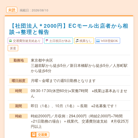
未読
掲載日
2026/08/10
【社団法人＊2000円】ECモール出店者から相
談→整理と報告
交通費別途支給あり
土日祝日が休み
残業なし
WEB登録OK
派遣
東京都中央区
勤務地
三越前駅から徒歩5分／新日本橋駅から徒歩5分／人形町駅
から徒歩6分
月曜～金曜までの週5日勤務となります
曜日頻度
09:30-17:30(休憩60分)※実働7時間 ※残業は基本ありませ
時間
ん
即日（1名）、10月（1名）～長期 ※2名募集です！
期間
時給2000円／月収例：294,000円（時給2,000円×7時間
時給
×21日勤務の場合）＋残業代、交通費別途支給 #月収25万
円以上
交通費