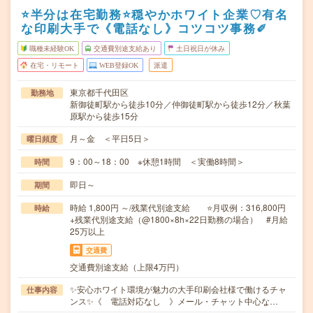
⭐半分は在宅勤務⭐穏やかホワイト企業♡有名
な印刷大手で《電話なし》コツコツ事務✐
職種未経験OK
交通費別途支給あり
土日祝日が休み
在宅・リモート
WEB登録OK
派遣
東京都千代田区
勤務地
新御徒町駅から徒歩10分／仲御徒町駅から徒歩12分／秋葉
原駅から徒歩15分
月～金 ＜平日5日＞
曜日頻度
9：00～18：00 ※休憩1時間 ＜実働8時間＞
時間
即日～
期間
時給 1,800円 ～/残業代別途支給 ⭐月収例：316,800円
時給
+残業代別途支給（@1800×8h×22日勤務の場合） #月給
25万以上
交通費
交通費別途支給（上限4万円）
✨安心ホワイト環境が魅力の大手印刷会社様で働けるチャ
仕事内容
ンス✨《 電話対応なし 》メール・チャット中心な…