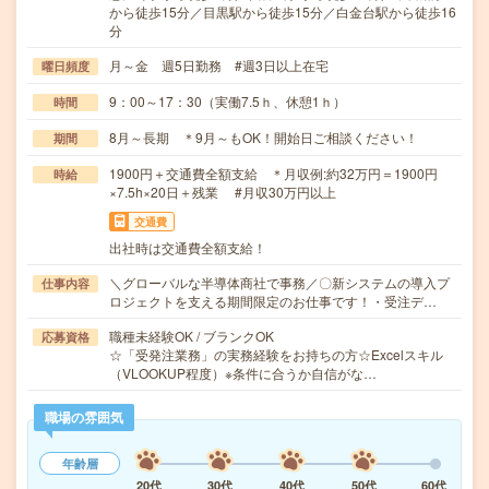
から徒歩15分／目黒駅から徒歩15分／白金台駅から徒歩16
分
月～金 週5日勤務 #週3日以上在宅
曜日頻度
9：00～17：30（実働7.5ｈ、休憩1ｈ）
時間
8月～長期 ＊9月～もOK！開始日ご相談ください！
期間
1900円＋交通費全額支給 ＊月収例:約32万円＝1900円
時給
×7.5h×20日＋残業 #月収30万円以上
交通費
出社時は交通費全額支給！
＼グローバルな半導体商社で事務／〇新システムの導入プ
仕事内容
ロジェクトを支える期間限定のお仕事です！・受注デ…
職種未経験OK / ブランクOK
応募資格
☆「受発注業務」の実務経験をお持ちの方☆Excelスキル
（VLOOKUP程度）※条件に合うか自信がな…
職場の雰囲気
年齢層
20代
30代
40代
50代
60代