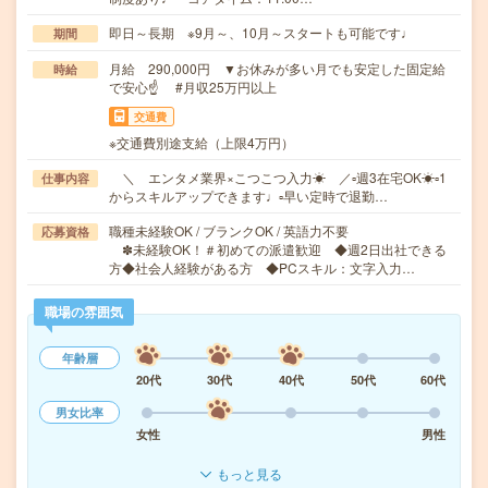
即日～長期 ※9月～、10月～スタートも可能です♩
期間
月給 290,000円 ▼お休みが多い月でも安定した固定給
時給
で安心☝ #月収25万円以上
交通費
※交通費別途支給（上限4万円）
＼ エンタメ業界×こつこつ入力☀ ／▫週3在宅OK☀▫1
仕事内容
からスキルアップできます♩▫早い定時で退勤…
職種未経験OK / ブランクOK / 英語力不要
応募資格
✽未経験OK！＃初めての派遣歓迎 ◆週2日出社できる
方◆社会人経験がある方 ◆PCスキル：文字入力…
職場の雰囲気
年齢層
20代
30代
40代
50代
60代
男女比率
女性
男性
もっと見る