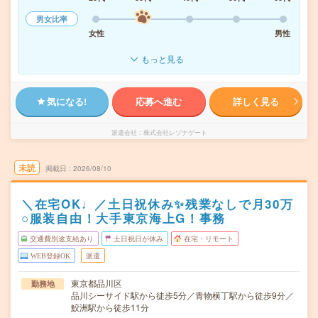
男女比率
女性
男性
もっと見る
気になる!
応募へ進む
詳しく見る
派遣会社
株式会社レゾナゲート
未読
掲載日
2026/08/10
＼在宅OK♩／土日祝休み✨残業なしで月30万
○服装自由！大手東京海上G！事務
交通費別途支給あり
土日祝日が休み
在宅・リモート
WEB登録OK
派遣
東京都品川区
勤務地
品川シーサイド駅から徒歩5分／青物横丁駅から徒歩9分／
鮫洲駅から徒歩11分