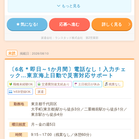
もっと見る
気になる!
応募へ進む
詳しく見る
派遣会社
ランスタッド株式会社 第2営業部
未読
掲載日
2026/08/10
〔6名＊即日～1か月間〕電話なし！入力チェ
ック…東京海上日動で災害対応サポート
職種未経験OK
交通費別途支給あり
土日祝日が休み
残業なし
WEB登録OK
派遣
東京都千代田区
勤務地
大手町(東京都)駅から徒歩3分／二重橋前駅から徒歩1分／
東京駅から徒歩4分
月～金の週5日
曜日頻度
9:15～17:00（残業なし／休憩60分）
時間