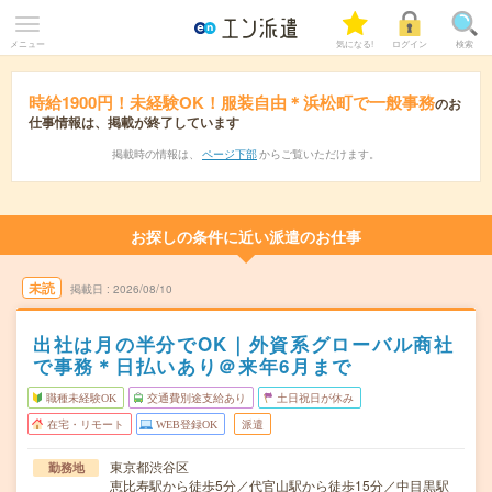
メニュー
気になる!
ログイン
検索
時給1900円！未経験OK！服装自由＊浜松町で一般事務
のお
仕事情報は、掲載が終了しています
掲載時の情報は、
ページ下部
からご覧いただけます。
お探しの条件に近い派遣のお仕事
未読
掲載日
2026/08/10
出社は月の半分でOK｜外資系グローバル商社
で事務＊日払いあり＠来年6月まで
職種未経験OK
交通費別途支給あり
土日祝日が休み
在宅・リモート
WEB登録OK
派遣
東京都渋谷区
勤務地
恵比寿駅から徒歩5分／代官山駅から徒歩15分／中目黒駅