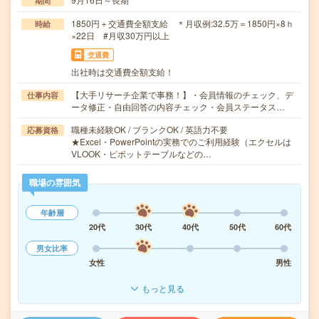
期間
1850円＋交通費全額支給 ＊月収例:32.5万＝1850円×8ｈ
時給
×22日 #月収30万円以上
交通費
出社時は交通費全額支給！
【大手リサーチ企業で事務！】・会員情報のチェック、デ
仕事内容
ータ修正・自由回答の内容チェック・会員ステータス…
職種未経験OK / ブランクOK / 英語力不要
応募資格
★Excel・PowerPointの実務でのご利用経験（エクセルは
VLOOK・ピボットテーブルなどの…
職場の雰囲気
年齢層
20代
30代
40代
50代
60代
男女比率
女性
男性
もっと見る