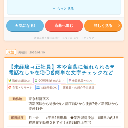
もっと見る
気になる!
応募へ進む
詳しく見る
派遣会社
株式会社ビースタイル スマートキャリア
未読
掲載日
2026/08/10
【未経験→正社員】本や言葉に触れられる❤
電話なし✨在宅〇☝簡単な文字チェックなど
職種未経験OK
交通費別途支給あり
土日祝日が休み
在宅・リモート
WEB登録OK
正社員への紹介予定派遣
東京都新宿区
勤務地
西新宿駅から徒歩4分／都庁前駅から徒歩7分／新宿駅から
徒歩13分
月～金 ※平日5日勤務 ◆業務習得後は、週5日の内3日
曜日頻度
程度在宅勤務ＯＫです！#週3日以上在宅