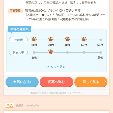
券類の正しい宛先の確認～返送○電話による問合せ対…
職種未経験OK / ブランクOK / 英語力不要
応募資格
未経験OK！◆PC：入力修正、メールの基本操作※就業ブラ
ンク5年程度ご相談可能！※労働条件の詳細は紹…
職場の雰囲気
年齢層
20代
30代
40代
50代
60代
男女比率
女性
男性
もっと見る
気になる!
応募へ進む
詳しく見る
派遣会社
株式会社東京海上日動キャリアサービス
未読
掲載日
2026/08/10