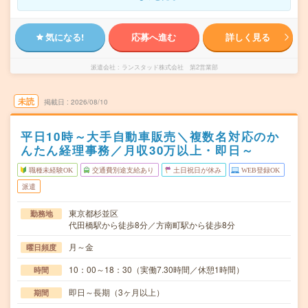
気になる!
応募へ進む
詳しく見る
派遣会社
ランスタッド株式会社 第2営業部
未読
掲載日
2026/08/10
平日10時～大手自動車販売＼複数名対応のか
んたん経理事務／月収30万以上・即日～
職種未経験OK
交通費別途支給あり
土日祝日が休み
WEB登録OK
派遣
東京都杉並区
勤務地
代田橋駅から徒歩8分／方南町駅から徒歩8分
月～金
曜日頻度
10：00～18：30（実働7.30時間／休憩1時間）
時間
即日～長期（3ヶ月以上）
期間