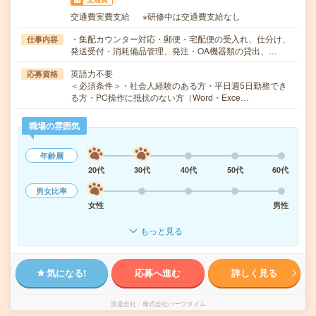
交通費実費支給 ※研修中は交通費支給なし
・集配カウンター対応・郵便・宅配便の受入れ、仕分け、
仕事内容
発送受付・消耗備品管理、発注・OA機器類の貸出、…
英語力不要
応募資格
＜必須条件＞・社会人経験のある方・平日週5日勤務でき
る方・PC操作に抵抗のない方（Word・Exce…
職場の雰囲気
年齢層
20代
30代
40代
50代
60代
男女比率
女性
男性
もっと見る
気になる!
応募へ進む
詳しく見る
派遣会社
株式会社ハーフタイム