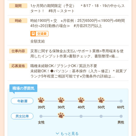
1か月間の期間限定（予定） ＊8/17・18・19の中からス
期間
タート！ #8月～スタート
時給1900円＋交 ※月収例：25万6500円≪1900円×6時間
時給
45分×20日勤務の場合≫ #月収25万円以上
交通費
全額支給
災害に関する保険金お支払いサポート業務○専用端末を使
仕事内容
用したインプット作業○書類チェック、書類整理○備…
職種未経験OK / ブランクOK / 英語力不要
応募資格
未経験OK！◆パソコン：基本操作（入力～修正）＊就業ブ
ランク5年程度ご相談可能です※労働条件の詳細は…
職場の雰囲気
年齢層
20代
30代
40代
50代
60代
男女比率
女性
男性
もっと見る