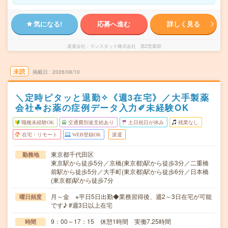
気になる!
応募へ進む
詳しく見る
派遣会社
ランスタッド株式会社 第2営業部
未読
掲載日
2026/08/10
＼定時ピタッと退勤✧《週3在宅》／大手製薬
会社☘お薬の症例データ入力✐未経験OK
職種未経験OK
交通費別途支給あり
土日祝日が休み
残業なし
在宅・リモート
WEB登録OK
派遣
東京都千代田区
勤務地
東京駅から徒歩5分／京橋(東京都)駅から徒歩3分／二重橋
前駅から徒歩5分／大手町(東京都)駅から徒歩6分／日本橋
(東京都)駅から徒歩7分
月～金 ※平日5日出勤◆業務習得後、週2～3日在宅が可能
曜日頻度
です♪ #週3日以上在宅
9：00～17：15 休憩1時間 実働7.25時間
時間