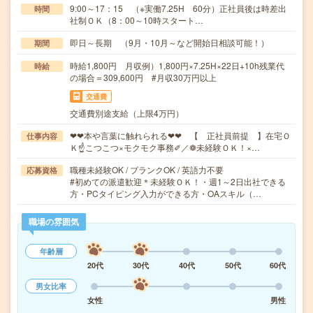
9:00～17：15 （※実働7.25H 60分）正社員後は時差出
時間
社制ＯＫ（8：00～10時スタート…
即日～長期 （9月・10月～など開始日相談可能！）
期間
時給1,800円 月収例）1,800円×7.25H×22日+10h残業代
時給
の場合＝309,600円 #月収30万円以上
交通費
交通費別途支給（上限4万円）
❤❤本や言葉に触れられる❤❤ 【 正社員前提 】在宅Ｏ
仕事内容
Ｋ☝こつこつ×モクモク事務✐／❁未経験ＯＫ！×…
職種未経験OK / ブランクOK / 英語力不要
応募資格
#初めての派遣歓迎＊未経験ＯＫ！・週1～2日出社できる
方・PCタイピング入力ができる方・OAスキル（…
職場の雰囲気
年齢層
20代
30代
40代
50代
60代
男女比率
女性
男性