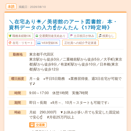
未読
掲載日
2026/08/10
＼在宅あり☀／美術館のアート図書館♩本・
資料データの入力☝かんたん《17時定時》
職種未経験OK
交通費別途支給あり
土日祝日が休み
残業なし
在宅・リモート
WEB登録OK
正社員への紹介予定派遣
東京都千代田区
勤務地
東京駅から徒歩3分／二重橋前駅から徒歩5分／大手町(東京
都)駅から徒歩9分／有楽町駅から徒歩10分／日本橋(東京
都)駅から徒歩12分
月～金 ※平日5日勤務 ※業務習得後、週3日在宅が可能で
曜日頻度
す♪
9:00～17:00 休憩1時間 実働7時間
時間
即日～長期 ※9月～、10月～スタートも可能です♩
期間
月給 290,000円 ▼お休みが多い月でも安定した固定給
時給
で安心☝ #月収25万円以上
交通費