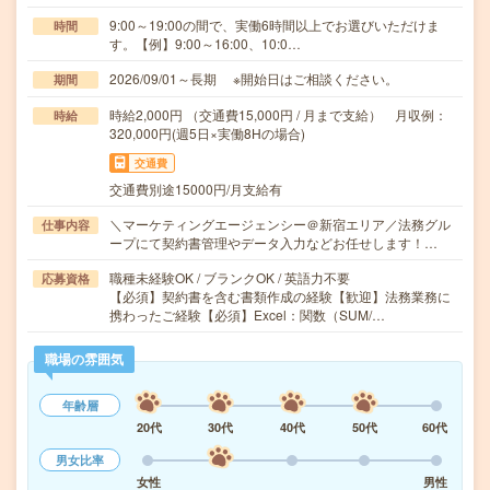
9:00～19:00の間で、実働6時間以上でお選びいただけま
時間
す。【例】9:00～16:00、10:0…
2026/09/01～長期 ※開始日はご相談ください。
期間
時給2,000円 （交通費15,000円 / 月まで支給） 月収例：
時給
320,000円(週5日×実働8Hの場合)
交通費
交通費別途15000円/月支給有
＼マーケティングエージェンシー＠新宿エリア／法務グル
仕事内容
ープにて契約書管理やデータ入力などお任せします！…
職種未経験OK / ブランクOK / 英語力不要
応募資格
【必須】契約書を含む書類作成の経験【歓迎】法務業務に
携わったご経験【必須】Excel：関数（SUM/…
職場の雰囲気
年齢層
20代
30代
40代
50代
60代
男女比率
女性
男性