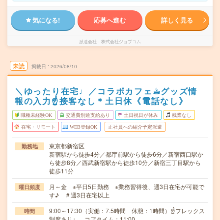
気になる!
応募へ進む
詳しく見る
派遣会社
株式会社ジョブコム
未読
掲載日
2026/08/10
＼ゆったり在宅♩／コラボカフェ☕︎グッズ情
報の入力☝接客なし＊土日休《電話なし》
職種未経験OK
交通費別途支給あり
土日祝日が休み
残業なし
在宅・リモート
WEB登録OK
正社員への紹介予定派遣
東京都新宿区
勤務地
新宿駅から徒歩4分／都庁前駅から徒歩6分／新宿西口駅か
ら徒歩8分／西武新宿駅から徒歩10分／新宿三丁目駅から
徒歩11分
月～金 ※平日5日勤務 ※業務習得後、週3日在宅が可能で
曜日頻度
す♪ ＃週3日在宅以上
9:00～17:30（実働：7.5時間 休憩：1時間）☝フレックス
時間
制度あり♩ コアタイム：11:00…