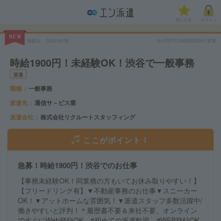
気になる!
ログイン
NEW
掲載日
2026/08/06
No.RSTFO260802094D/事務
時給1900円！未経験OK！渋谷で一般事務
派遣
職種
一般事務
派遣先
通信サ－ビス業
派遣会社
株式会社リクルートスタッフィング
ここがポイント！
急募！時給1900円！渋谷でのお仕事
【事務未経験OK！同業務の方もいてお休み取りやすい！】
【フリードリンク有】▼不動産事務のお仕事▼スニーカー
OK！▼アットホームな雰囲気！▼派遣スタッフ多数活躍中/
働きやすいと評判！＊履歴書不要＆来社不要、オンライン
ですぐにWeb登録OK #初めての派遣歓迎 #WEB登録OK