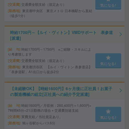
交通費
交通費全額支給（規定あり）
気になる!
勤務地
東京都中央区 東京メトロ 日本橋駅から直結
（徒歩1分）
時給1700円～【ルイ・ヴィトン】VMDサポート 表参道
[派遣]
給 与
時給1700円～1750円 ※ご経験・スキルによ
り考慮致します
交通費
交通費全額支給（規定あり）
気になる!
勤務地
東京都渋谷区 【ルイ・ヴィトン 表参道店】
「表参道駅」A1出口から徒歩2分
【未経験OK】【時給1600円】6ヶ月後に正社員！お菓子
の製造機械の組立[正社員への紹介予定派遣]
給 与
時給1600円／月収例：260,400円＝1,600円×
7時間45分×21日勤務の場合＋交通費別途支給
交通費
実費支給／当社規定あり。
気になる!
勤務地
鳩ヶ谷駅からバス6分