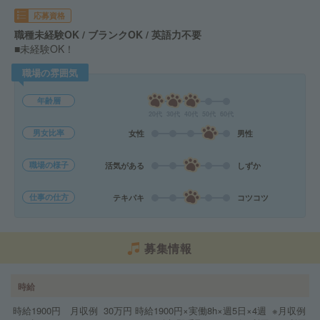
応募資格
職種未経験OK / ブランクOK / 英語力不要
■未経験OK！
職場の雰囲気
年齢層
20代
30代
40代
50代
60代
男女比率
女性
男性
職場の様子
活気がある
しずか
仕事の仕方
テキパキ
コツコツ
募集情報
時給
時給1900円 月収例 30万円 時給1900円×実働8h×週5日×4週 ※月収例