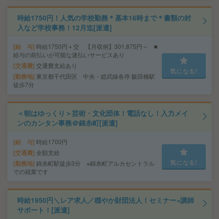
時給1750円！人気の学校勤務＊基本16時まで＊書類の封
入など学校事務！12月迄[派遣]
給 与
時給1750円＋交 【月収例】301,875円～ ■
給与の前払いが可能な速払いサービスあり
交通費
交通費支給あり
気になる!
勤務地
東京都千代田区 中央・総武線各停 飯田橋駅
徒歩7分
＜朝はゆっくり＞芸術・文化団体！電話なし！入力メイ
ンのカンタン事務＠錦糸町[派遣]
給 与
時給1700円
交通費
全額支給
気になる!
勤務地
錦糸町駅徒歩3分 ※錦糸町アルカセントラル
での就業です
時給1950円＼レア求人／穏やか財団法人！セミナー×講師
サポート！[派遣]