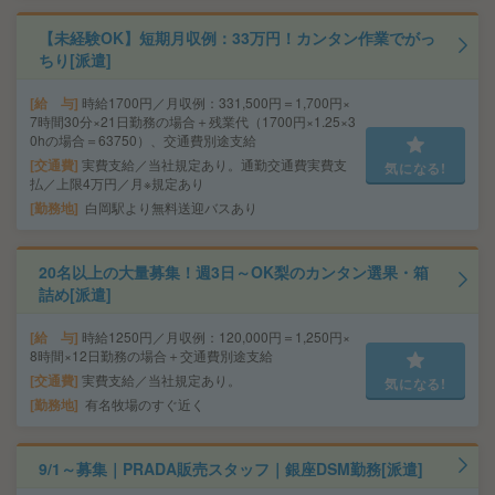
【未経験OK】短期月収例：33万円！カンタン作業でがっ
ちり[派遣]
給 与
時給1700円／月収例：331,500円＝1,700円×
7時間30分×21日勤務の場合＋残業代（1700円×1.25×3
0hの場合＝63750）、交通費別途支給
交通費
実費支給／当社規定あり。通勤交通費実費支
気になる!
払／上限4万円／月※規定あり
勤務地
白岡駅より無料送迎バスあり
20名以上の大量募集！週3日～OK梨のカンタン選果・箱
詰め[派遣]
給 与
時給1250円／月収例：120,000円＝1,250円×
8時間×12日勤務の場合＋交通費別途支給
交通費
実費支給／当社規定あり。
気になる!
勤務地
有名牧場のすぐ近く
9/1～募集｜PRADA販売スタッフ｜銀座DSM勤務[派遣]