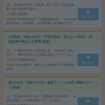
給 与
時給1950円 月収例：307,125円＋別途交通
費（月21日就業の場合）
交通費
全額支給
気になる!
勤務地
神田駅徒歩3分、三越前駅徒歩5分 ※新日本橋
駅 徒歩3分、岩本町駅、小伝馬町駅も徒歩圏内です！
2名募集！時給1900円！非営利団体！週3日＆16時迄！資
格取得手続きなど事務[派遣]
給 与
時給1900円～2100円＋交 【月収例】266,0
00円～ ■給与の前払いが可能な速払いサービスあり
交通費
交通費支給あり
気になる!
勤務地
東京都北区 東京メトロ南北線 王子神谷駅徒
歩8分
週4日在宅＊時給1870円！健康サービス企業で事務サポー
ト[派遣]
給 与
時給1870円＋交 【月収例】299,200円～ ■
給与の前払いが可能な速払いサービスあり