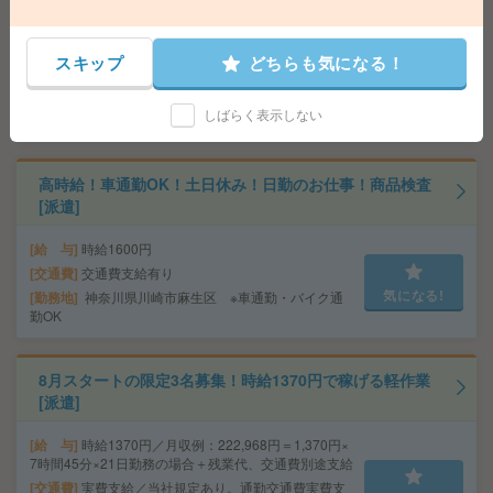
サポート＊50代活躍中[派遣]
給 与
時給2000円＋交
スキップ
どちらも気になる！
交通費
交通費支給(社内規定あり)
気になる!
勤務地
東京メトロ丸ノ内線 大手町駅 1分/JR線 東京
しばらく表示しない
駅 6分
高時給！車通勤OK！土日休み！日勤のお仕事！商品検査
[派遣]
給 与
時給1600円
交通費
交通費支給有り
気になる!
勤務地
神奈川県川崎市麻生区 ※車通勤・バイク通
勤OK
8月スタートの限定3名募集！時給1370円で稼げる軽作業
[派遣]
給 与
時給1370円／月収例：222,968円＝1,370円×
7時間45分×21日勤務の場合＋残業代、交通費別途支給
交通費
実費支給／当社規定あり。通勤交通費実費支