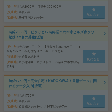
給 与
時給2000円 月収例 300,000円
交通費
全額支給
気になる!
勤務地
三軒茶屋駅徒歩6分
時給2050円！ピタッと17時終業＊六本木ヒルズ森タワー
勤務＊2名の募集[派遣]
給 与
時給2050円＋交 【月収例】353,625円～ ■
給与の前払いが可能な速払いサービスあり
交通費
交通費支給あり
気になる!
勤務地
東京都港区 東京メトロ日比谷線 六本木駅徒
歩1分
時給1750円＊完全在宅！KADOKAWA！書籍データに関
わるデータ入力[派遣]
給 与
時給1750円
交通費
全額支給
気になる!
勤務地
飯田橋駅徒歩3分、九段下駅徒歩7分