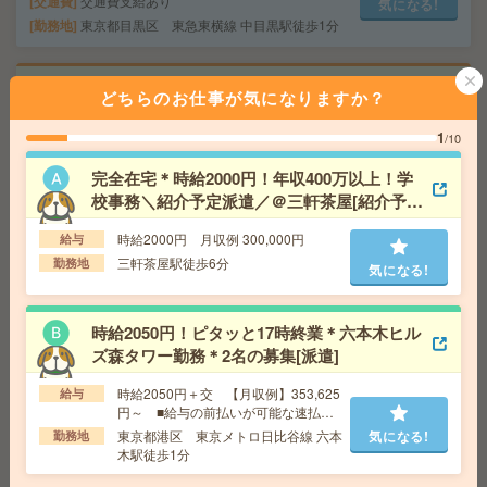
交通費
交通費支給あり
気になる!
勤務地
東京都目黒区 東急東横線 中目黒駅徒歩1分
【完全在宅＊時給1850円】電子書籍サービス運営企業で
どちらのお仕事が気になりますか？
サイト更新や管理[派遣]
1
/10
給 与
時給1850円＋交 【月収例】305,250円～ ■
給与の前払いが可能な速払いサービスあり
完全在宅＊時給2000円！年収400万以上！学
交通費
交通費支給あり
校事務＼紹介予定派遣／＠三軒茶屋[紹介予定
気になる!
勤務地
東京都千代田区 東京メトロ半蔵門線 神保町
派遣]
駅徒歩3分
時給2000円 月収例 300,000円
給与
三軒茶屋駅徒歩6分
勤務地
気になる!
座り仕事！給与即払いOK！高時給！卓球ラケットの製造
[派遣]
時給2050円！ピタッと17時終業＊六本木ヒル
ズ森タワー勤務＊2名の募集[派遣]
給 与
時給1600円
交通費
交通費支給有り
時給2050円＋交 【月収例】353,625
給与
気になる!
円～ ■給与の前払いが可能な速払い
勤務地
新所沢駅～バス15分 ※送迎有り
サービスあり
東京都港区 東京メトロ日比谷線 六本
気になる!
勤務地
木駅徒歩1分
【エルダー／シニア歓迎】休職・復職支援に関する事務