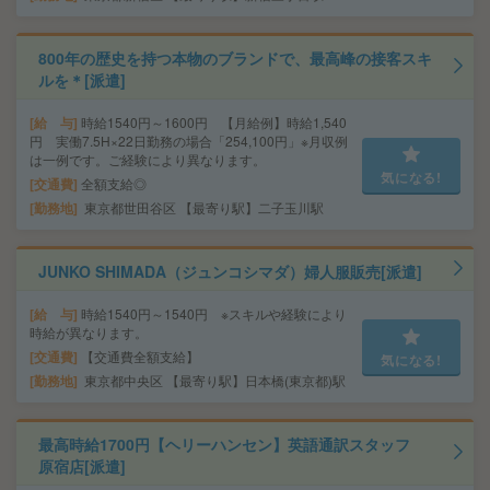
800年の歴史を持つ本物のブランドで、最高峰の接客スキ
ルを＊[派遣]
給 与
時給1540円～1600円 【月給例】時給1,540
円 実働7.5H×22日勤務の場合「254,100円」※月収例
は一例です。ご経験により異なります。
気になる!
交通費
全額支給◎
勤務地
東京都世田谷区 【最寄り駅】二子玉川駅
JUNKO SHIMADA（ジュンコシマダ）婦人服販売[派遣]
給 与
時給1540円～1540円 ※スキルや経験により
時給が異なります。
交通費
【交通費全額支給】
気になる!
勤務地
東京都中央区 【最寄り駅】日本橋(東京都)駅
最高時給1700円【ヘリーハンセン】英語通訳スタッフ
原宿店[派遣]