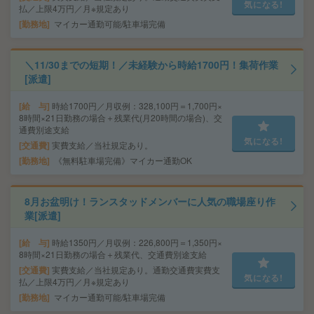
気になる!
払／上限4万円／月※規定あり
勤務地
マイカー通勤可能/駐車場完備
＼11/30までの短期！／未経験から時給1700円！集荷作業
[派遣]
給 与
時給1700円／月収例：328,100円＝1,700円×
8時間×21日勤務の場合＋残業代(月20時間の場合)、交
通費別途支給
気になる!
交通費
実費支給／当社規定あり。
勤務地
《無料駐車場完備》マイカー通勤OK
8月お盆明け！ランスタッドメンバーに人気の職場座り作
業[派遣]
給 与
時給1350円／月収例：226,800円＝1,350円×
8時間×21日勤務の場合＋残業代、交通費別途支給
交通費
実費支給／当社規定あり。通勤交通費実費支
気になる!
払／上限4万円／月※規定あり
勤務地
マイカー通勤可能/駐車場完備