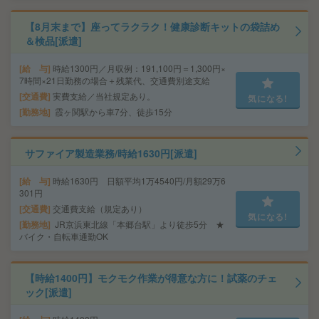
【8月末まで】座ってラクラク！健康診断キットの袋詰め
＆検品[派遣]
給 与
時給1300円／月収例：191,100円＝1,300円×
7時間×21日勤務の場合＋残業代、交通費別途支給
交通費
実費支給／当社規定あり。
気になる!
勤務地
霞ヶ関駅から車7分、徒歩15分
サファイア製造業務/時給1630円[派遣]
給 与
時給1630円 日額平均1万4540円/月額29万6
301円
交通費
交通費支給（規定あり）
気になる!
勤務地
JR京浜東北線「本郷台駅」より徒歩5分 ★
バイク・自転車通勤OK
【時給1400円】モクモク作業が得意な方に！試薬のチェ
ック[派遣]