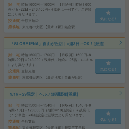
給 与
時給1600円～1600円 【月給例】時給1,600
円×7ｈ×22日＝246,400円※月収例は一例です。ご経験
により異なります。
気になる!
交通費
全額支給◎
勤務地
東京都中央区 【最寄り駅】銀座駅
「SLOBE IENA」自由が丘店｜○週3日～OK！[派遣]
給 与
時給1600円～1700円 【月収例】1600円×8
時間×22日＝243,200＋残業代（時給×1.25倍）※スキル
により異なります。
気になる!
交通費
全額支給
勤務地
東京都目黒区 【最寄り駅】自由が丘駅
9/16～29限定｜ヘルノ短期販売[派遣]
給 与
時給1500円～1540円 【月収例】1540円×8
時間×10日＝128,000円（期間中10日想定）＋残業代
（１分単位）※時給設定は経験により異なります。
気になる!
交通費
全額支給
勤務地
東京都新宿区 【最寄り駅】新宿三丁目駅