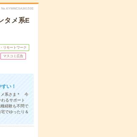
No.KYWWCSA36153E
ンタメ系E
・リモートワーク
マスコミ広告
やすい！
タメ系さま＊ 今
かわるサポート
職種経験も不問で
自宅でゆったり＆