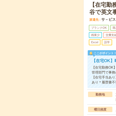
【在宅勤務
谷で英文
サ－ビス
派遣先
ブランクOK
既
残業少
交費支
Excel
語学
ここがポイント
【在宅OK】
【在宅勤務OK
管理部門で事務
【在宅手当あり
あり＊履歴書不
勤務地
曜日頻度