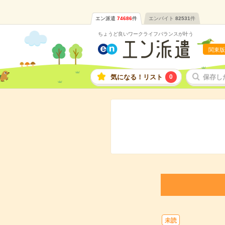
エン派遣
74686
件
エンバイト
82531
件
ちょうど良いワークライフバランスが叶う
関東版
気になる！リスト
0
保存し
未読