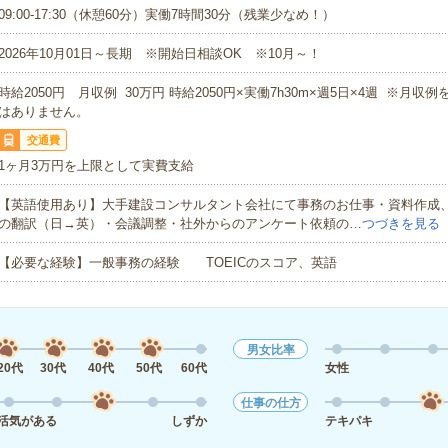
09:00-17:30（休憩60分）実働7時間30分（残業少なめ！）
2026年10月01日～長期 ※開始日相談OK ※10月～！
時給2050円 月収例 30万円 時給2050円×実働7h30m×週5日×4週 ※月収
はありません。
交通費
1ヶ月3万円を上限として実費支給
【英語使用あり】大手建設コンサルタント会社にて事務のお仕事・資料作成
の翻訳（日→英）・会議調整・社外からのアンケート依頼の…
つづきを見る
【必要な経験】一般事務の経験 TOEICのスコア、英語
男女比率
20代
30代
40代
50代
60代
女性
仕事の仕方
活気がある
しずか
テキパキ