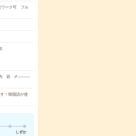
宅ワーク可 フル
給
---------
です！韓国語が使
しずか