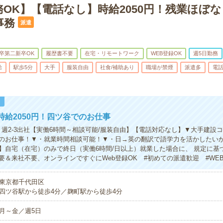
OK】【電話なし】時給2050円！残業ほぼ
事務
派遣
卒第二新卒OK
履歴書不要
在宅・リモートワーク
WEB登録OK
週5日勤務
給
駅歩5分
大手
服装自由
社食/補助あり
職場が禁煙
派遣多
電
！
時給2050円！四ツ谷でのお仕事
】週2-3出社【実働6時間～相談可能/服装自由】【電話対応なし】▼大手建設
のお仕事！▼・就業時間相談可能！▼・日→英の翻訳で語学力を活かしたい
】自宅（在宅）のみで終日（実働6時間/日以上）就業した場合に、 規定に基
要＆来社不要、オンラインですぐにWeb登録OK #初めての派遣歓迎 #WEB
東京都千代田区
四ツ谷駅から徒歩4分／麹町駅から徒歩4分
月～金／週5日