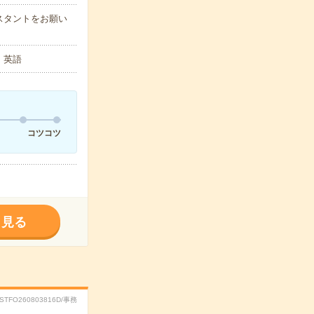
スタントをお願い
】英語
コツコツ
く見る
RSTFO260803816D/事務