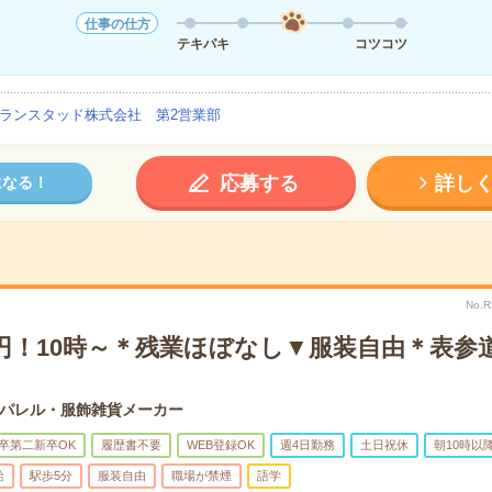
仕事の仕方
テキパキ
コツコツ
ランスタッド株式会社 第2営業部
応募する
詳し
になる！
No.
0円！10時～＊残業ほぼなし▼服装自由＊表参
パレル・服飾雑貨メーカー
卒第二新卒OK
履歴書不要
WEB登録OK
週4日勤務
土日祝休
朝10時以
給
駅歩5分
服装自由
職場が禁煙
語学