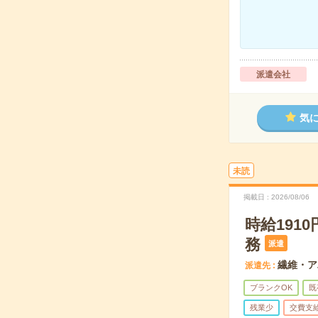
派遣会社
気
未読
掲載日
2026/08/06
時給191
務
派遣
繊維・ア
派遣先
ブランクOK
既
残業少
交費支