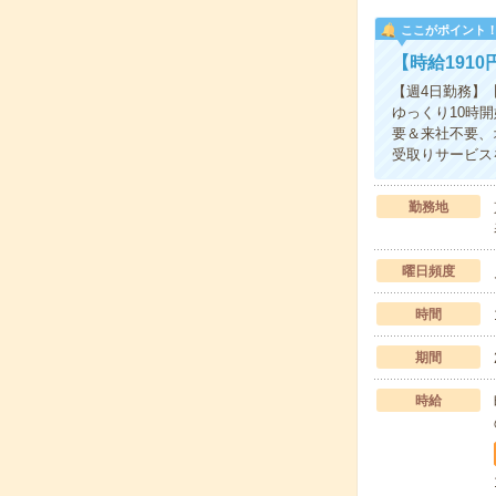
ここがポイント
【時給191
【週4日勤務】
ゆっくり10時
要＆来社不要、
受取りサービス
勤務地
曜日頻度
時間
期間
時給