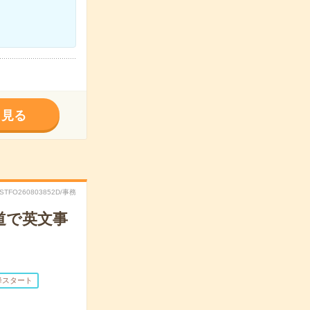
く見る
RSTFO260803852D/事務
道で英文事
降スタート