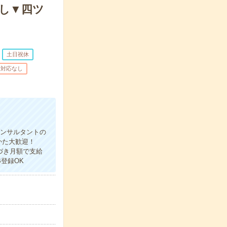
なし▼四ツ
土日祝休
話対応なし
コンサルタントの
かた大歓迎！
づき月額で支給
登録OK