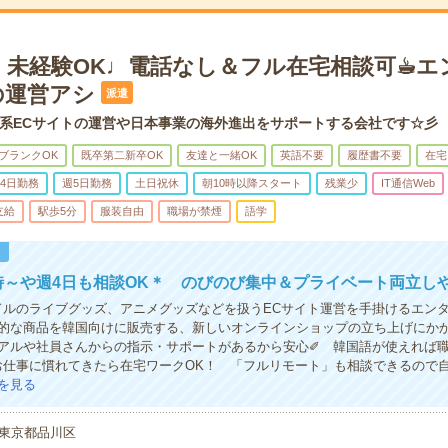
】未経験OK♩電話なし＆フル在宅相談可☕︎エ
の運営アシ
派遣
系ECサイトの運営や日本事業の海外進出をサポートする会社です☆彡
ブランクOK
既卒第二新卒OK
友達と一緒OK
英語不要
履歴書不要
在宅
4日勤務
週5日勤務
土日祝休
朝10時以降スタート
残業少
IT通信Web
支給
駅歩5分
服装自由
職場が禁煙
語学
！
時～や週4日も相談OK＊ のびのび集中＆プライベート両立し
ドルのライブグッズ、アニメグッズなどを扱うECサイト運営を手掛けるエン
的な商品を韓国向けに販売する、新しいオンラインショップの立ち上げにか
アルや社員さんからの指示・サポートがあるから安心✐ 韓国語が使えれば
お仕事に慣れてきたら在宅ワークOK！ 「フルリモート」も相談できるので
を見る
東京都品川区