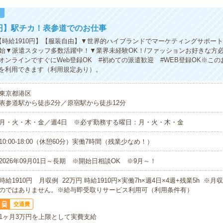
！
0円】駅チカ！表参道でのお仕事
【時給1910円】【服装自由】▼世界的ハイブランドでマーケティングサポー
開始▼派遣スタッフ多数活躍中！▼業界未経験OK！/ファッションお好きな方
オンラインですぐにWeb登録OK #初めての派遣歓迎 #WEB登録OK※こ
を利用できます（利用規定あり）。
東京都港区
表参道駅から徒歩2分／原宿駅から徒歩12分
月・火・木・金／週4日 ※必ず勤務する曜日：月・火・木・金
10:00-18:00（休憩60分）実働7時間（残業少なめ！）
2026年09月01日～長期 ※開始日相談OK ※9月～！
時給1910円 月収例 22万円 時給1910円×実働7h×週4日×4週+残業5h ※
のではありません。※給与即受取りサービス利用可（利用条件有）
交通費
1ヶ月3万円を上限として実費支給