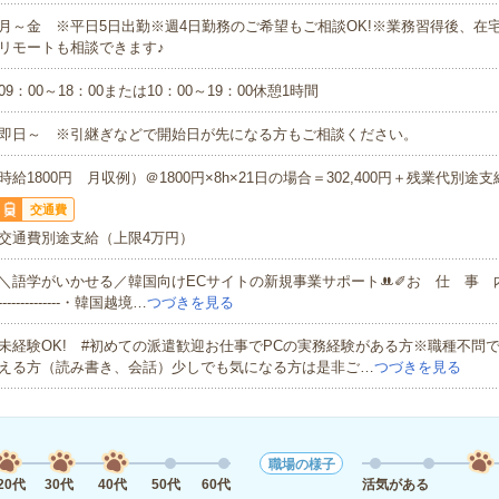
月～金 ※平日5日出勤※週4日勤務のご希望もご相談OK!※業務習得後、在
リモートも相談できます♪
09：00～18：00または10：00～19：00休憩1時間
即日～ ※引継ぎなどで開始日が先になる方もご相談ください。
時給1800円 月収例）＠1800円×8h×21日の場合＝302,400円＋残業代別途支
交通費
交通費別途支給（上限4万円）
＼語学がいかせる／韓国向けECサイトの新規事業サポートꔚ✐お 仕 事 内 容 ✐-
--------------・韓国越境…
つづきを見る
未経験OK! #初めての派遣歓迎お仕事でPCの実務経験がある方※職種不問
える方（読み書き、会話）少しでも気になる方は是非ご…
つづきを見る
職場の様子
20代
30代
40代
50代
60代
活気がある