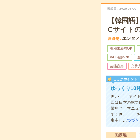
掲載日
2026/08/06
【韓国語
Cサイト
エンタメ
派遣先
職種未経験OK
WEB登録OK
週
芸能音楽
交費
ここがポイント
ゆっくり10
⚑⸝・゜ アイ
回は日本の魅力
業務＊ マニュ
す！⚑⸝・゜ 
集中し…
つづき
勤務地