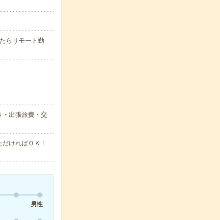
れたらリモート勤
き・出張旅費・交
ただければＯＫ！
男性