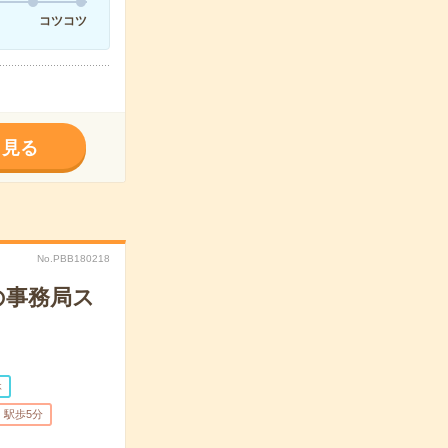
コツコツ
く見る
No.PBB180218
の事務局ス
休
駅歩5分