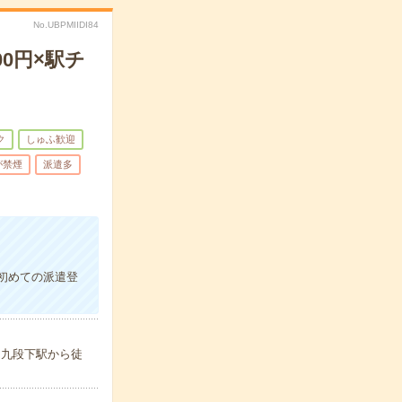
No.UBPMIIDI84
0円×駅チ
ク
しゅふ歓迎
が禁煙
派遣多
初めての派遣登
／九段下駅から徒