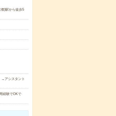
都)駅から徒歩5
）→アシスタント
用経験でOKで