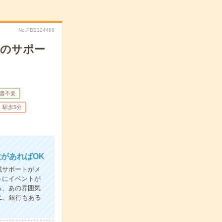
No.PBB124468
りのサポー
書不要
駅歩5分
があればOK
成サポートがメ
うにイベントが
る、あの雰囲気
ニ、銀行もある