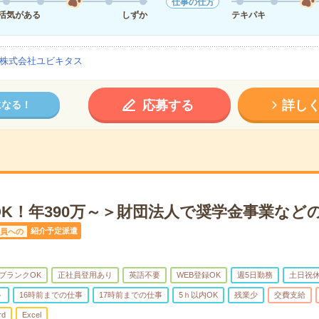
仕事の仕方
活気がある
しずか
テキパキ
株式会社ユビキタス
応募する
詳し
になる！
OK！年390万～＞財団法人で奨学金事業など
紹介予定派遣
員への
ブランクOK
正社員登用あり
英語不要
WEB登録OK
週5日勤務
土日祝
ト
16時前までの仕事
17時前までの仕事
5ｈ以内OK
残業少
交費支給
rd
Excel