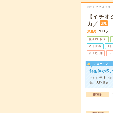
掲載日
2026/08/09
【イチオシ
カ／
派遣
NTTデー
派遣先
職種未経験OK
週5日勤務
土日
派遣先公開
ル
ここがポイント
好条件が揃
さらに当社では
録も大歓迎♬
勤務地