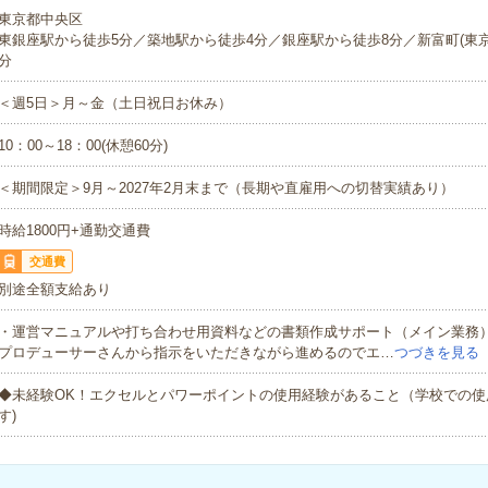
東京都中央区
東銀座駅から徒歩5分／築地駅から徒歩4分／銀座駅から徒歩8分／新富町(東京
分
＜週5日＞月～金（土日祝日お休み）
10：00～18：00(休憩60分)
＜期間限定＞9月～2027年2月末まで（長期や直雇用への切替実績あり）
時給1800円+通勤交通費
交通費
別途全額支給あり
・運営マニュアルや打ち合わせ用資料などの書類作成サポート（メイン業務
プロデューサーさんから指示をいただきながら進めるのでエ…
つづきを見る
◆未経験OK！エクセルとパワーポイントの使用経験があること（学校での使
す)