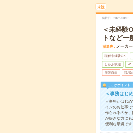
未読
掲載日
2026/08/08
＜未経験
トなど一
メーカー
派遣先
職種未経験OK
しゅふ歓迎
WE
服装自由
職場
ここがポイント
＜事務はじ
▽事務がはじめ
インのお仕事で
作られるのか、
が好きな方にも
便利な環境です