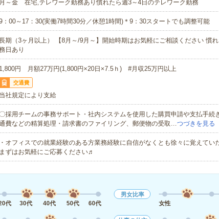
月～金 在宅,テレワーク勤務あり慣れたら週3～4日のテレワーク勤務
9：00～17：30(実働7時間30分／休憩1時間)＊9：30スタートでも調整可能
長期（3ヶ月以上） 【8月～/9月～】開始時期はお気軽にご相談ください 慣
務日あり
1,800円 月額27万円(1,800円×20日×7.5ｈ) #月収25万円以上
交通費
当社規定により支給
〇採用チームの事務サポート・社内システムを使用した購買申請や支払手続
通費などの精算処理・請求書のファイリング、郵便物の受取…
つづきを見る
・オフィスでの就業経験のある方業務経験に自信がなくとも徐々に覚えてい
まずはお気軽にご応募ください♬
男女比率
20代
30代
40代
50代
60代
女性