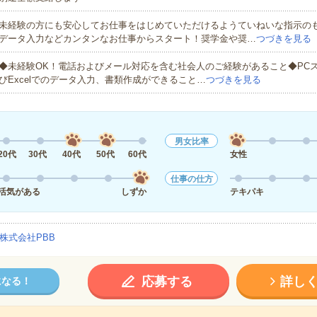
未経験の方にも安心してお仕事をはじめていただけるようていねいな指示の
データ入力などカンタンなお仕事からスタート！奨学金や奨…
つづきを見る
◆未経験OK！電話およびメール対応を含む社会人のご経験があること◆PCス
びExcelでのデータ入力、書類作成ができること…
つづきを見る
男女比率
20代
30代
40代
50代
60代
女性
仕事の仕方
活気がある
しずか
テキパキ
株式会社PBB
応募する
詳し
になる！