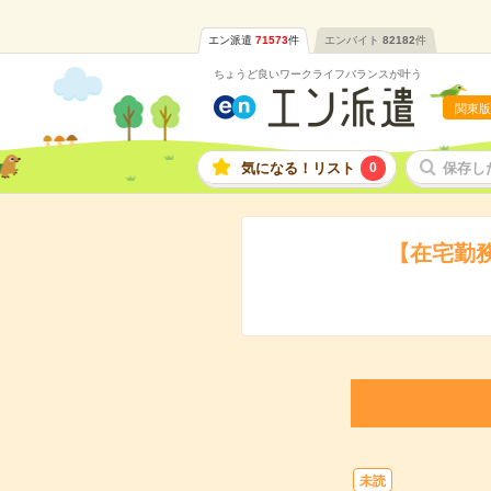
エン派遣
71573
件
エンバイト
82182
件
ちょうど良いワークライフバランスが叶う
関東版
気になる！リスト
0
保存し
【在宅勤務
未読