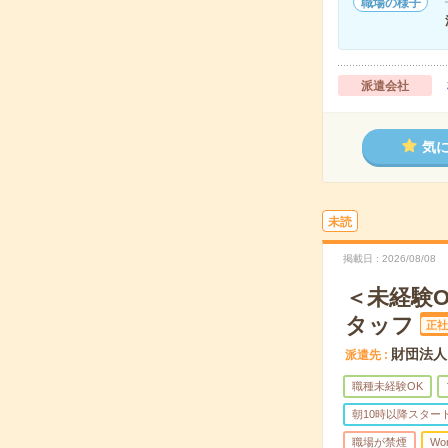
職場の様子
派遣会社
気
未読
掲載日
2026/08/08
＜未経験
タッフ
正社
財団法人
派遣先
職種未経験OK
朝10時以降スター
職場が禁煙
Wo