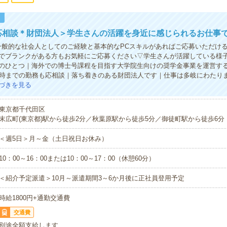
！
応相談＊財団法人＞学生さんの活躍を身近に感じられるお仕事
一般的な社会人としてのご経験と基本的なPCスキルがあればご応募いただけ
でブランクがある方もお気軽にご応募ください▽学生さんが活躍している様
のひとつ｜海外での博士号課程を目指す大学院生向けの奨学金事業を運営す
6時までの勤務も応相談｜落ち着きのある財団法人です｜仕事は多岐にわたり
づきを見る
東京都千代田区
末広町(東京都)駅から徒歩2分／秋葉原駅から徒歩5分／御徒町駅から徒歩6分
＜週5日＞月～金（土日祝日お休み）
10：00～16：00または10：00～17：00（休憩60分）
＜紹介予定派遣＞10月～派遣期間3～6か月後に正社員登用予定
時給1800円+通勤交通費
交通費
別途全額支給します