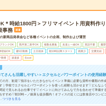
OK＊時給1800円＞フリマイベント用資料作
般事務
派遣
の新商品発表会など各種イベントの企画、制作および運営
ブランクOK
既卒第二新卒OK
複数名募集
友達と一緒OK
英語不要
履歴
B登録OK
週5日勤務
土日祝休
朝10時以降スタート
残業少
交費支給
が禁煙
派遣多
Excel
！
めてさんも活躍しやすい＞エクセルとパワーポイントの使用経験
ての方、歓迎▽指示をいただきながらイベント準備に必要な資料や書類の作
す｜学校でエクセルとパワーポイントを使った経験も活かせます▽どんなふ
間近で見られるお仕事です▽イベントに向けてみんなで力を合わせて準備す
おすすめ▽朝10時～／銀座も徒歩圏内！オフィスの近くには飲食店やコンビ
…
つづきを見る