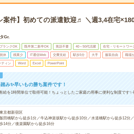
案件】初めての派遣歓迎♬ ＼週3,4在宅×180
タGr.
ブランクOK
既卒第二新卒OK
英語不要
40～50代活躍
在宅・リモートワー
祝休
残業少
IT通信Web
交費支給
駅歩5分
大手
服装自由
職場
ーティン
Word
Excel
PowerPoint
！
い踏み✨早いもの勝ち案件です！
有給を1時間単位で取得可能！ちょっとしたご家庭の用事に便利な制度です✨
東京都新宿区
飯田橋駅から徒歩1分／牛込神楽坂駅から徒歩10分／水道橋駅から徒歩12分
歩14分／後楽園駅から徒歩16分