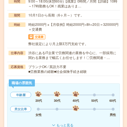
9:00～18:00(休憩60分)【残業】0時間／月間【詳細】10時
時間
～17時勤務もOK！残業はありま…
10月1日から長期（6ヶ月～）です。
期間
時給2000円 ※【月収例】時給2000円×8h×20日＝320000円
時給
＋交通費
交通費
弊社規定により月上限3万円支給です。
渋谷にあるIT企業で労務関連の業務を中心に、一部採用に
仕事内容
関わる業務まで幅広くお任せします！〇労務関連・…
ブランクOK / 英語力不要
応募資格
■労務業務の経験■社会保険手続き経験
職場の雰囲気
年齢層
20代
30代
40代
50代
60代
男女比率
女性
男性
もっと見る