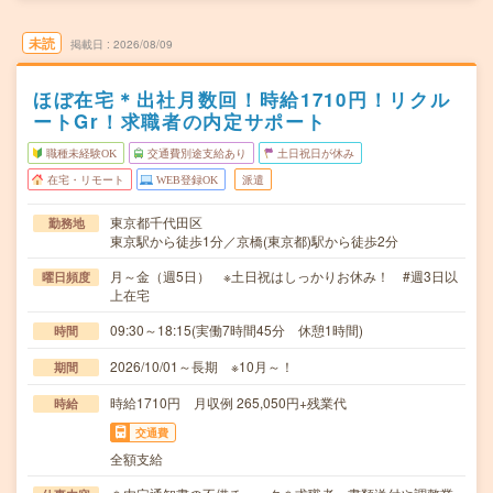
未読
掲載日
2026/08/09
ほぼ在宅＊出社月数回！時給1710円！リクル
ートGr！求職者の内定サポート
職種未経験OK
交通費別途支給あり
土日祝日が休み
在宅・リモート
WEB登録OK
派遣
東京都千代田区
勤務地
東京駅から徒歩1分／京橋(東京都)駅から徒歩2分
月～金（週5日） ※土日祝はしっかりお休み！ #週3日以
曜日頻度
上在宅
09:30～18:15(実働7時間45分 休憩1時間)
時間
2026/10/01～長期 ※10月～！
期間
時給1710円 月収例 265,050円+残業代
時給
交通費
全額支給