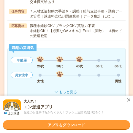
交通費支給あり
＊人材派遣契約の手続き・調整｜給与支給事務・勤怠デー
仕事内容
タ管理｜派遣料支払い関連業務｜データ集計（Exc…
職種未経験OK / ブランクOK / 英語力不要
応募資格
未経験OK！【必要なOAスキル】Excel（関数） #初めて
の派遣歓迎
職場の雰囲気
年齢層
20代
30代
40代
50代
60代
男女比率
女性
男性
もっと見る
大人気！
エン派遣アプリ
気になる!
応募へ進む
詳しく見る
派遣のお仕事情報がたくさん！プッシュ通知で受け取ろう！
派遣会社
株式会社スタッフサービス
アプリをダウンロード