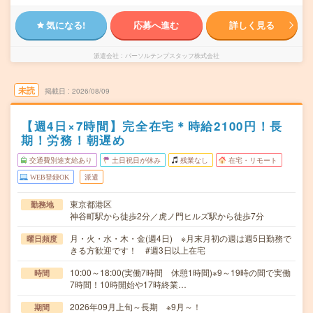
気になる!
応募へ進む
詳しく見る
派遣会社
パーソルテンプスタッフ株式会社
未読
掲載日
2026/08/09
【週4日×7時間】完全在宅＊時給2100円！長
期！労務！朝遅め
交通費別途支給あり
土日祝日が休み
残業なし
在宅・リモート
WEB登録OK
派遣
東京都港区
勤務地
神谷町駅から徒歩2分／虎ノ門ヒルズ駅から徒歩7分
月・火・水・木・金(週4日) ※月末月初の週は週5日勤務で
曜日頻度
きる方歓迎です！ #週3日以上在宅
10:00～18:00(実働7時間 休憩1時間)※9～19時の間で実働
時間
7時間！10時開始や17時終業…
2026年09月上旬～長期 ※9月～！
期間