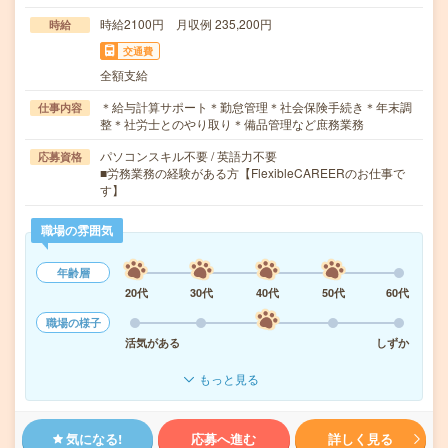
時給2100円 月収例 235,200円
時給
交通費
全額支給
＊給与計算サポート＊勤怠管理＊社会保険手続き＊年末調
仕事内容
整＊社労士とのやり取り＊備品管理など庶務業務
パソコンスキル不要 / 英語力不要
応募資格
■労務業務の経験がある方【FlexibleCAREERのお仕事で
す】
職場の雰囲気
年齢層
20代
30代
40代
50代
60代
職場の様子
活気がある
しずか
もっと見る
気になる!
応募へ進む
詳しく見る