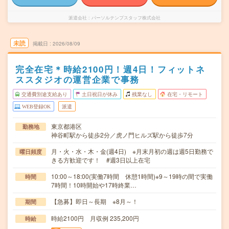
派遣会社
パーソルテンプスタッフ株式会社
未読
掲載日
2026/08/09
完全在宅＊時給2100円！週4日！フィットネ
ススタジオの運営企業で事務
交通費別途支給あり
土日祝日が休み
残業なし
在宅・リモート
WEB登録OK
派遣
東京都港区
勤務地
神谷町駅から徒歩2分／虎ノ門ヒルズ駅から徒歩7分
月・火・水・木・金(週4日) ※月末月初の週は週5日勤務で
曜日頻度
きる方歓迎です！ #週3日以上在宅
10:00～18:00(実働7時間 休憩1時間)※9～19時の間で実働
時間
7時間！10時開始や17時終業…
【急募】即日～長期 ※8月～！
期間
時給2100円 月収例 235,200円
時給