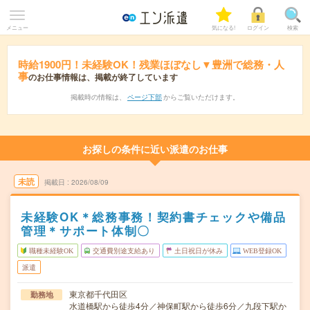
メニュー
気になる!
ログイン
検索
時給1900円！未経験OK！残業ほぼなし▼豊洲で総務・人
事
のお仕事情報は、掲載が終了しています
掲載時の情報は、
ページ下部
からご覧いただけます。
お探しの条件に近い派遣のお仕事
未読
掲載日
2026/08/09
未経験OK＊総務事務！契約書チェックや備品
管理＊サポート体制〇
職種未経験OK
交通費別途支給あり
土日祝日が休み
WEB登録OK
派遣
東京都千代田区
勤務地
水道橋駅から徒歩4分／神保町駅から徒歩6分／九段下駅か