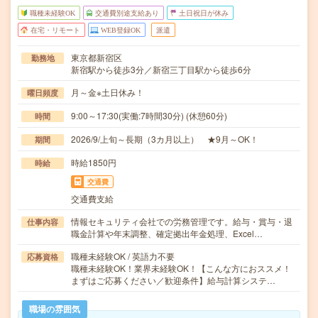
職種未経験OK
交通費別途支給あり
土日祝日が休み
在宅・リモート
WEB登録OK
派遣
東京都新宿区
勤務地
新宿駅から徒歩3分／新宿三丁目駅から徒歩6分
月～金※土日休み！
曜日頻度
9:00～17:30(実働:7時間30分) (休憩60分)
時間
2026/9/上旬～長期（3カ月以上） ★9月～OK！
期間
時給1850円
時給
交通費
交通費支給
情報セキュリティ会社での労務管理です。給与・賞与・退
仕事内容
職金計算や年末調整、確定拠出年金処理、Excel…
職種未経験OK / 英語力不要
応募資格
職種未経験OK！業界未経験OK！【こんな方におススメ！
まずはご応募ください／歓迎条件】給与計算システ…
職場の雰囲気