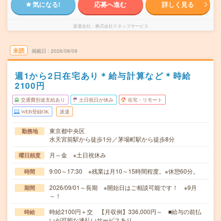
気になる!
応募へ進む
詳しく見る
派遣会社
株式会社スタッフサービス
未読
掲載日
2026/08/09
週1から2日在宅あり＊給与計算など＊時給
2100円
交通費別途支給あり
土日祝日が休み
在宅・リモート
WEB登録OK
派遣
東京都中央区
勤務地
水天宮前駅から徒歩1分／茅場町駅から徒歩8分
月～金 ※土日祝休み
曜日頻度
9:00～17:30 ※残業は月10～15時間程度。※休憩60分。
時間
2026/09/01～長期 ※開始日はご相談可能です！ ※9月
期間
～！
時給2100円＋交 【月収例】336,000円～ ■給与の前払
時給
いが可能な速払いサービスあり