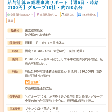
給与計算＆経理事務サポート【週5日・時給
2100円】グループ10社・約750名分
交通費別途支給あり
土日祝日が休み
残業なし
WEB登録OK
派遣
東京都豊島区
勤務地
池袋駅から徒歩6分
週5日（月～金）※土日祝休み
曜日頻度
固定：09:30～18:30 休憩60分（実働8時間）
時間
2026/08/17～長期 ※目安として半年程度の契約を想定、延
期間
長の可能性あり。
時給2,100円(交通費全額支給)／月収例：336,000円（週5
時給
日×実働8Hの場合）
交通費
交通費別途全額支給
＼グループ10社・約750名分の給与計算と経理／グループ
仕事内容
企業の給与計算業務を中心に、経理補助業務を担…
ブランクOK / 英語力不要
応募資格