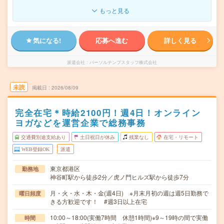
もっと見る
気になる!
応募へ進む
詳しく見る
派遣会社
パーソルテンプスタッフ株式会社
未読
掲載日
2026/08/09
完全在宅＊時給2100円！週4日！オンライン
ヨガなどを運営企業で総務事務
交通費別途支給あり
土日祝日が休み
残業なし
在宅・リモート
WEB登録OK
派遣
東京都港区
勤務地
神谷町駅から徒歩2分／虎ノ門ヒルズ駅から徒歩7分
月・火・水・木・金(週4日) ※月末月初の週は週5日勤務で
曜日頻度
きる方歓迎です！ #週3日以上在宅
10:00～18:00(実働7時間 休憩1時間)※9～19時の間で実働
時間