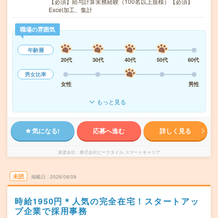
【必須】給与計算実務経験（100名以上規模）【必須】
Excel加工、集計
職場の雰囲気
年齢層
20代
30代
40代
50代
60代
男女比率
女性
男性
もっと見る
気になる!
応募へ進む
詳しく見る
派遣会社
株式会社ビースタイル スマートキャリア
未読
掲載日
2026/08/09
時給1950円＊人気の完全在宅！スタートアッ
プ企業で採用事務