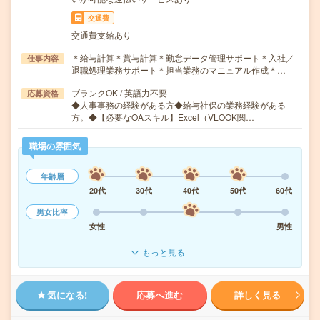
交通費
交通費支給あり
＊給与計算＊賞与計算＊勤怠データ管理サポート＊入社／
仕事内容
退職処理業務サポート＊担当業務のマニュアル作成＊…
ブランクOK / 英語力不要
応募資格
◆人事事務の経験がある方◆給与社保の業務経験がある
方。◆【必要なOAスキル】Excel（VLOOK関…
職場の雰囲気
年齢層
20代
30代
40代
50代
60代
男女比率
女性
男性
もっと見る
気になる!
応募へ進む
詳しく見る