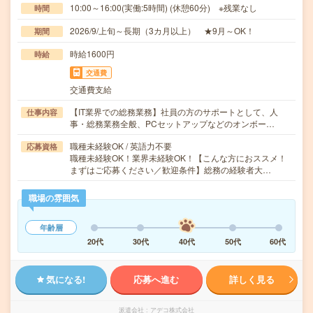
10:00～16:00(実働:5時間) (休憩60分) ※残業なし
時間
2026/9/上旬～長期（3カ月以上） ★9月～OK！
期間
時給1600円
時給
交通費
交通費支給
【IT業界での総務業務】社員の方のサポートとして、人
仕事内容
事・総務業務全般、PCセットアップなどのオンボー…
職種未経験OK / 英語力不要
応募資格
職種未経験OK！業界未経験OK！【こんな方におススメ！
まずはご応募ください／歓迎条件】総務の経験者大…
職場の雰囲気
年齢層
20代
30代
40代
50代
60代
気になる!
応募へ進む
詳しく見る
派遣会社
アデコ株式会社