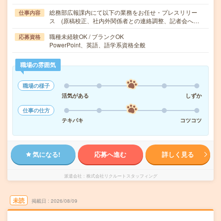
総務部広報課内にて以下の業務をお任せ・プレスリリー
仕事内容
ス (原稿校正、社内外関係者との連絡調整、記者会へ…
職種未経験OK / ブランクOK
応募資格
PowerPoint、英語、語学系資格全般
職場の雰囲気
職場の様子
活気がある
しずか
仕事の仕方
テキパキ
コツコツ
気になる!
応募へ進む
詳しく見る
派遣会社
株式会社リクルートスタッフィング
未読
掲載日
2026/08/09