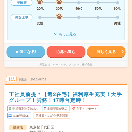
年齢層
20代
30代
40代
50代
60代
男女比率
女性
男性
もっと見る
気になる!
応募へ進む
詳しく見る
派遣会社
パーソルテンプスタッフ株式会社
未読
掲載日
2026/08/09
正社員前提＊【週2在宅】福利厚生充実！大手
グループ！労務！17時台定時！
交通費別途支給あり
土日祝日が休み
在宅・リモート
WEB登録OK
正社員への紹介予定派遣
東京都千代田区
勤務地
秋葉原駅から徒歩3分