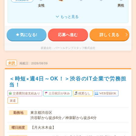
女性
男性
もっと見る
気になる!
応募へ進む
詳しく見る
派遣会社
パーソルテンプスタッフ株式会社
未読
掲載日
2026/08/09
＜時短×週4日～OK！＞渋谷のIT企業で労務担
当！
交通費別途支給あり
土日祝日が休み
残業なし
WEB登録OK
派遣
東京都渋谷区
勤務地
渋谷駅から徒歩6分／神泉駅から徒歩4分
【月火水木金】
曜日頻度