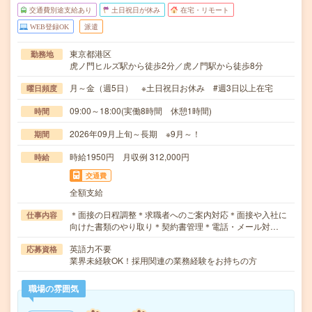
交通費別途支給あり
土日祝日が休み
在宅・リモート
WEB登録OK
派遣
東京都港区
勤務地
虎ノ門ヒルズ駅から徒歩2分／虎ノ門駅から徒歩8分
月～金（週5日） ※土日祝日お休み #週3日以上在宅
曜日頻度
09:00～18:00(実働8時間 休憩1時間)
時間
2026年09月上旬～長期 ※9月～！
期間
時給1950円 月収例 312,000円
時給
交通費
全額支給
＊面接の日程調整＊求職者へのご案内対応＊面接や入社に
仕事内容
向けた書類のやり取り＊契約書管理＊電話・メール対…
英語力不要
応募資格
業界未経験OK！採用関連の業務経験をお持ちの方
職場の雰囲気