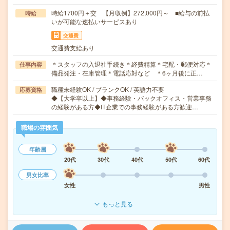
時給1700円＋交 【月収例】272,000円～ ■給与の前払
時給
いが可能な速払いサービスあり
交通費
交通費支給あり
＊スタッフの入退社手続き＊経費精算＊宅配・郵便対応＊
仕事内容
備品発注・在庫管理＊電話応対など ＊6ヶ月後に正…
職種未経験OK / ブランクOK / 英語力不要
応募資格
◆【大学卒以上】◆事務経験・バックオフィス・営業事務
の経験がある方◆IT企業での事務経験がある方歓迎…
職場の雰囲気
年齢層
20代
30代
40代
50代
60代
男女比率
女性
男性
もっと見る