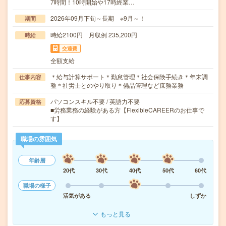
7時間！10時開始や17時終業…
2026年09月下旬～長期 ※9月～！
期間
時給2100円 月収例 235,200円
時給
交通費
全額支給
＊給与計算サポート＊勤怠管理＊社会保険手続き＊年末調
仕事内容
整＊社労士とのやり取り＊備品管理など庶務業務
パソコンスキル不要 / 英語力不要
応募資格
■労務業務の経験がある方【FlexibleCAREERのお仕事で
す】
職場の雰囲気
年齢層
20代
30代
40代
50代
60代
職場の様子
活気がある
しずか
もっと見る