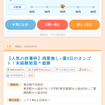
年齢層
20代
30代
40代
50代
60代
気になる!
応募へ進む
詳しく見る
派遣会社
アデコ株式会社
未読
掲載日
2026/08/09
【人気の扶養枠】残業無し×週3日のオシゴ
ト！未経験歓迎＊総務
職種未経験OK
交通費別途支給あり
土日祝日が休み
残業なし
WEB登録OK
派遣
東京都千代田区
勤務地
東京駅から徒歩1分／大手町(東京都)駅から徒歩3分／二重
橋前駅から徒歩3分
シフト制※土日休み！
曜日頻度