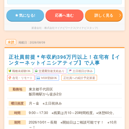
気になる!
応募へ進む
詳しく見る
派遣会社
株式会社マイナビワークス(マイナビスタッフ)
未読
掲載日
2026/08/09
正社員前提＊年収約396万円以上！在宅有【イ
ンターネットイニシアティブ】で人事
職種未経験OK
交通費別途支給あり
土日祝日が休み
在宅・リモート
WEB登録OK
正社員への紹介予定派遣
東京都千代田区
勤務地
飯田橋駅から徒歩2分
月～金 ※土日祝休み
曜日頻度
9:00～17:30 ※残業は月10～20時間程度。※休憩60分。
時間
2026/10/01～長期 ※開始日はご相談可能です！ ※10月
期間
～！