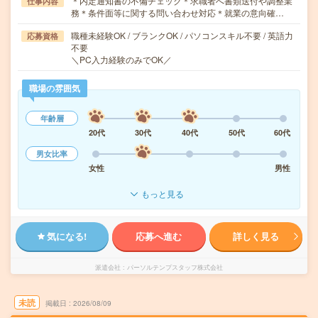
＊内定通知書の不備チェック＊求職者へ書類送付や調整業
仕事内容
務＊条件面等に関する問い合わせ対応＊就業の意向確…
職種未経験OK / ブランクOK / パソコンスキル不要 / 英語力
応募資格
不要
＼PC入力経験のみでOK／
職場の雰囲気
年齢層
20代
30代
40代
50代
60代
男女比率
女性
男性
もっと見る
気になる!
応募へ進む
詳しく見る
派遣会社
パーソルテンプスタッフ株式会社
未読
掲載日
2026/08/09