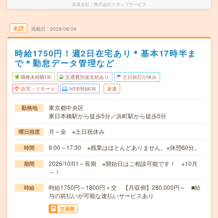
派遣会社
株式会社スタッフサービス
未読
掲載日
2026/08/09
時給1750円！週2日在宅あり＊基本17時半ま
で＊勤怠データ管理など
職種未経験OK
交通費別途支給あり
土日祝日が休み
在宅・リモート
WEB登録OK
派遣
東京都中央区
勤務地
東日本橋駅から徒歩5分／浜町駅から徒歩5分
月～金 ※土日祝休み
曜日頻度
9:00～17:30 ※残業はほとんどありません。※休憩60分。
時間
2026/10/01～長期 ※開始日はご相談可能です！ ※10月
期間
～！
時給1750円～1800円＋交 【月収例】280,000円～ ■給
時給
与の前払いが可能な速払いサービスあり
交通費