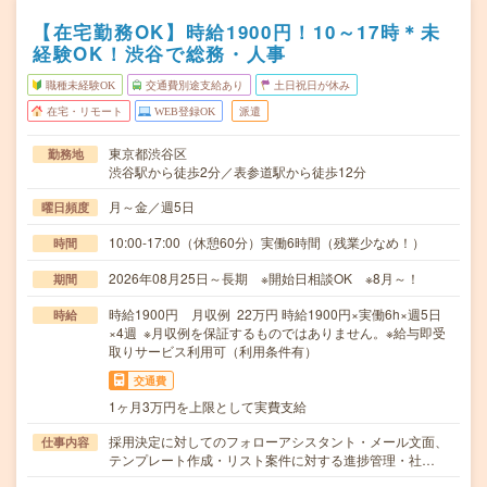
【在宅勤務OK】時給1900円！10～17時＊未
経験OK！渋谷で総務・人事
職種未経験OK
交通費別途支給あり
土日祝日が休み
在宅・リモート
WEB登録OK
派遣
東京都渋谷区
勤務地
渋谷駅から徒歩2分／表参道駅から徒歩12分
月～金／週5日
曜日頻度
10:00-17:00（休憩60分）実働6時間（残業少なめ！）
時間
2026年08月25日～長期 ※開始日相談OK ※8月～！
期間
時給1900円 月収例 22万円 時給1900円×実働6h×週5日
時給
×4週 ※月収例を保証するものではありません。※給与即受
取りサービス利用可（利用条件有）
交通費
1ヶ月3万円を上限として実費支給
採用決定に対してのフォローアシスタント・メール文面、
仕事内容
テンプレート作成・リスト案件に対する進捗管理・社…