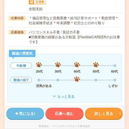
交通費
全額支給
＊備品管理など庶務業務＊給与計算サポート＊勤怠管理＊
仕事内容
社会保険手続き＊年末調整＊社労士とのやり取り
パソコンスキル不要 / 英語力不要
応募資格
■労務業務の経験がある方歓迎【FlexibleCAREERのお仕事
です】
職場の雰囲気
年齢層
20代
30代
40代
50代
60代
職場の様子
活気がある
しずか
もっと見る
気になる!
応募へ進む
詳しく見る
派遣会社
パーソルテンプスタッフ株式会社