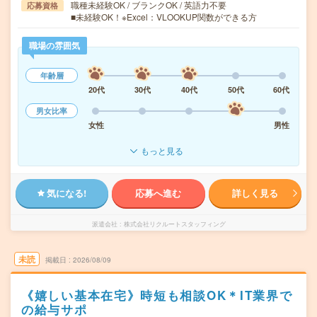
職種未経験OK / ブランクOK / 英語力不要
応募資格
■未経験OK！※Excel：VLOOKUP関数ができる方
職場の雰囲気
年齢層
20代
30代
40代
50代
60代
男女比率
女性
男性
もっと見る
気になる!
応募へ進む
詳しく見る
派遣会社
株式会社リクルートスタッフィング
未読
掲載日
2026/08/09
《嬉しい基本在宅》時短も相談OK＊IT業界で
の給与サポ