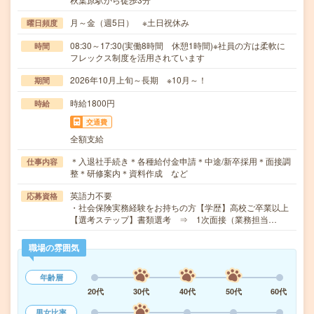
月～金（週5日） ※土日祝休み
曜日頻度
08:30～17:30(実働8時間 休憩1時間)※社員の方は柔軟に
時間
フレックス制度を活用されています
2026年10月上旬～長期 ※10月～！
期間
時給1800円
時給
交通費
全額支給
＊入退社手続き＊各種給付金申請＊中途/新卒採用＊面接調
仕事内容
整＊研修案内＊資料作成 など
英語力不要
応募資格
・社会保険実務経験をお持ちの方【学歴】高校ご卒業以上
【選考ステップ】書類選考 ⇒ 1次面接（業務担当…
職場の雰囲気
年齢層
20代
30代
40代
50代
60代
男女比率