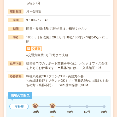
ら徒歩7分
月～金曜日
曜日頻度
9：00～17：45
時間
即日～長期<BR>〇開始日はご相談ください！
期間
1800円【月収例】28.8万円=時給1800円×7時間45分×20日
時給
間
交通費
※交通費実費3万円/月まで支給
総務部門でのサポート業務を中心に、バックオフィス全体
仕事内容
を支えるお仕事です！▼具体的には…・入退館証・社…
職種未経験OK / ブランクOK / 英語力不要
応募資格
＼未経験歓迎！ブランクOK！／・事務処理のご経験をお持
ちの方（業界不問）・Excel基本操作（SUM…
職場の雰囲気
年齢層
20代
30代
40代
50代
60代