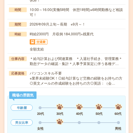
10:00～16:00(実働5時間 休憩1時間)※6時間勤務など相談
時間
可！
2026年09月上旬～長期 ※9月～！
期間
時給2300円 月収例 184,000円+残業代
時給
交通費
全額支給
＊給与計算および関連業務 ＊入退社手続き、管理業務＊
仕事内容
勤怠データの確認・集計＊人事予算策定に伴う各種デ…
パソコンスキル不要
応募資格
※業界未経験OK！◎給与計算など労務の経験をお持ちの方
◎英文メールの作成経験をお持ちの方◎英語：（会…
職場の雰囲気
年齢層
20代
30代
40代
50代
60代
男女比率
女性
男性