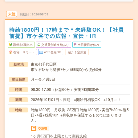
未読
掲載日
2026/08/09
時給1800円！17時まで＊未経験OK！【社員
前提】市ケ谷での広報・宣伝・IR
職種未経験OK
交通費別途支給あり
土日祝日が休み
在宅・リモート
WEB登録OK
紹介予定派遣
東京都千代田区
勤務地
市ケ谷駅から徒歩7分／麹町駅から徒歩3分
月～金／週5日
曜日頻度
08:30-17:00（休憩60分）実働7時間30分
時間
2026年10月01日～長期 ※開始日相談OK ※10月～！
期間
時給1800円 月収例 28万円 時給1800円×実働7h30m×週5
時給
日×4週+残業10h ※月収例を保証するものではありませ
ん。
交通費
1ヶ月3万円を上限として実費支給