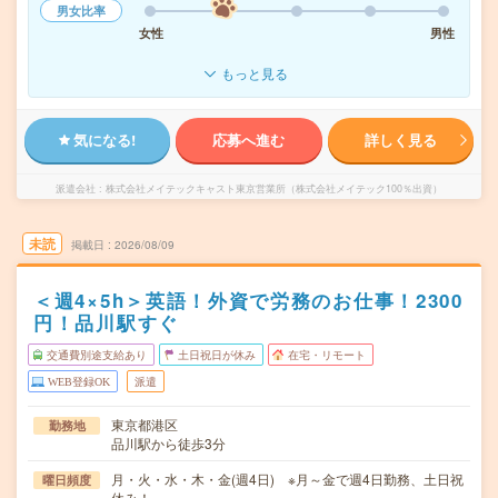
男女比率
女性
男性
もっと見る
気になる!
応募へ進む
詳しく見る
派遣会社
株式会社メイテックキャスト東京営業所（株式会社メイテック100％出資）
未読
掲載日
2026/08/09
＜週4×5h＞英語！外資で労務のお仕事！2300
円！品川駅すぐ
交通費別途支給あり
土日祝日が休み
在宅・リモート
WEB登録OK
派遣
東京都港区
勤務地
品川駅から徒歩3分
月・火・水・木・金(週4日) ※月～金で週4日勤務、土日祝
曜日頻度
休み！