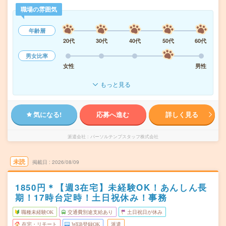
職場の雰囲気
年齢層
20代
30代
40代
50代
60代
男女比率
女性
男性
もっと見る
気になる!
応募へ進む
詳しく見る
派遣会社
パーソルテンプスタッフ株式会社
未読
掲載日
2026/08/09
1850円＊【週3在宅】未経験OK！あんしん長
期！17時台定時！土日祝休み！事務
職種未経験OK
交通費別途支給あり
土日祝日が休み
在宅・リモート
WEB登録OK
派遣