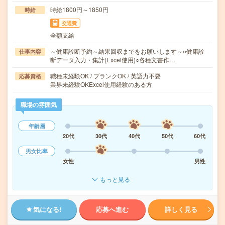
時給1800円～1850円
時給
交通費
全額支給
～健康診断予約～結果回収までをお願いします～○健康診
仕事内容
断データ入力・集計(Excel使用)○各種文書作…
職種未経験OK / ブランクOK / 英語力不要
応募資格
業界未経験OKExcel使用経験のある方
職場の雰囲気
年齢層
20代
30代
40代
50代
60代
男女比率
女性
男性
もっと見る
気になる!
応募へ進む
詳しく見る