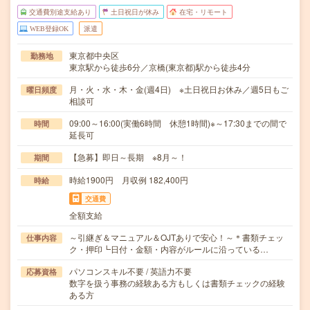
交通費別途支給あり
土日祝日が休み
在宅・リモート
WEB登録OK
派遣
東京都中央区
勤務地
東京駅から徒歩6分／京橋(東京都)駅から徒歩4分
月・火・水・木・金(週4日) ※土日祝日お休み／週5日もご
曜日頻度
相談可
09:00～16:00(実働6時間 休憩1時間)※～17:30までの間で
時間
延長可
【急募】即日～長期 ※8月～！
期間
時給1900円 月収例 182,400円
時給
交通費
全額支給
～引継ぎ＆マニュアル＆OJTありで安心！～＊書類チェッ
仕事内容
ク・押印┗日付・金額・内容がルールに沿っている…
パソコンスキル不要 / 英語力不要
応募資格
数字を扱う事務の経験ある方もしくは書類チェックの経験
ある方