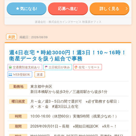
気になる!
応募へ進む
詳しく見る
派遣会社
株式会社カインズサービス 秋葉原オフィス
未読
掲載日
2026/08/09
週4日在宅＊時給3000円！週3日！10～16時！
衛星データを扱う組合で事務
交通費別途支給あり
土日祝日が休み
在宅・リモート
WEB登録OK
派遣
東京都中央区
勤務地
新日本橋駅から徒歩3分／三越前駅から徒歩1分
月～金／週3～5日の間で選択可 ※必ず勤務する曜日：
曜日頻度
火・水・金 #週3日以上在宅
10:00-16:00（休憩60分）実働5時間（残業少なめ！）
時間
2026年09月01日～長期 ※開始日相談OK ※9月～！
期間
時給3000円 月収例 30万円 時給3000円×実働5h×週5日