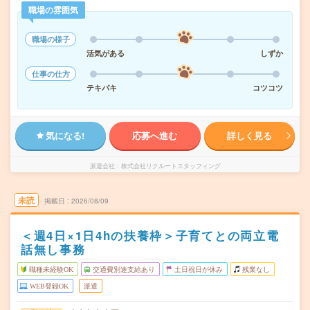
職場の雰囲気
職場の様子
活気がある
しずか
仕事の仕方
テキパキ
コツコツ
気になる!
応募へ進む
詳しく見る
派遣会社
株式会社リクルートスタッフィング
未読
掲載日
2026/08/09
＜週4日×1日4hの扶養枠＞子育てとの両立電
話無し事務
職種未経験OK
交通費別途支給あり
土日祝日が休み
残業なし
WEB登録OK
派遣