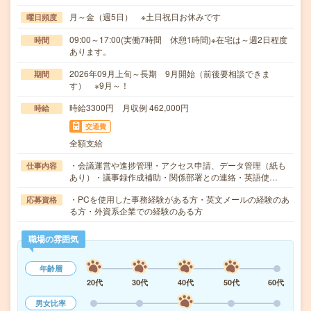
月～金（週5日） ※土日祝日お休みです
曜日頻度
09:00～17:00(実働7時間 休憩1時間)※在宅は～週2日程度
時間
あります。
2026年09月上旬～長期 9月開始（前後要相談できま
期間
す） ※9月～！
時給3300円 月収例 462,000円
時給
交通費
全額支給
・会議運営や進捗管理・アクセス申請、データ管理（紙も
仕事内容
あり）・議事録作成補助・関係部署との連絡・英語使…
・PCを使用した事務経験がある方・英文メールの経験のあ
応募資格
る方・外資系企業での経験のある方
職場の雰囲気
年齢層
20代
30代
40代
50代
60代
男女比率