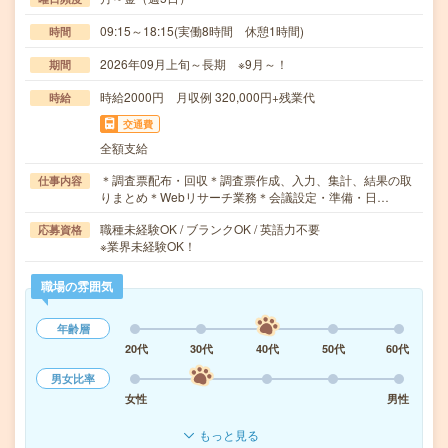
09:15～18:15(実働8時間 休憩1時間)
時間
2026年09月上旬～長期 ※9月～！
期間
時給2000円 月収例 320,000円+残業代
時給
交通費
全額支給
＊調査票配布・回収＊調査票作成、入力、集計、結果の取
仕事内容
りまとめ＊Webリサーチ業務＊会議設定・準備・日…
職種未経験OK / ブランクOK / 英語力不要
応募資格
※業界未経験OK！
職場の雰囲気
年齢層
20代
30代
40代
50代
60代
男女比率
女性
男性
もっと見る