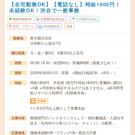
【在宅勤務OK】【電話なし】時給1800円！
未経験OK！渋谷で一般事務
職種未経験OK
交通費別途支給あり
土日祝日が休み
在宅・リモート
WEB登録OK
派遣
東京都渋谷区
勤務地
渋谷駅から徒歩7分
月～金／週5日 #週3日以上在宅
曜日頻度
09:30-18:30（休憩60分）実働8時間（残業少なめ！）
時間
2026年09月01日～長期 ※開始日相談OK ※9月～！
期間
時給1800円 月収例 28万円 時給1800円×実働8h×週5日
時給
×4週 ※月収例を保証するものではありません。※給与即受
取りサービス利用可（利用条件有）
交通費
1ヶ月3万円を上限として実費支給
開発部門のバックオフィスとして・契約書確認・入退社手
仕事内容
続き・社内外やり取り(メール、チャット)・台帳更…
職種未経験OK / ブランクOK / 英語力不要
応募資格