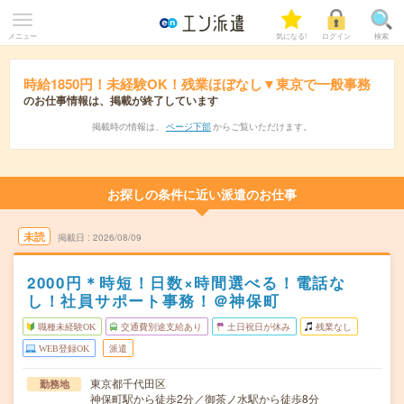
メニュー
気になる!
ログイン
検索
時給1850円！未経験OK！残業ほぼなし▼東京で一般事務
のお仕事情報は、掲載が終了しています
掲載時の情報は、
ページ下部
からご覧いただけます。
お探しの条件に近い派遣のお仕事
未読
掲載日
2026/08/09
2000円＊時短！日数×時間選べる！電話な
し！社員サポート事務！＠神保町
職種未経験OK
交通費別途支給あり
土日祝日が休み
残業なし
WEB登録OK
派遣
東京都千代田区
勤務地
神保町駅から徒歩2分／御茶ノ水駅から徒歩8分