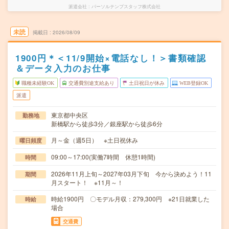
派遣会社
パーソルテンプスタッフ株式会社
未読
掲載日
2026/08/09
1900円＊＜11/9開始×電話なし！＞書類確認
＆データ入力のお仕事
職種未経験OK
交通費別途支給あり
土日祝日が休み
WEB登録OK
派遣
東京都中央区
勤務地
新橋駅から徒歩3分／銀座駅から徒歩6分
月～金（週5日） ※土日祝休み
曜日頻度
09:00～17:00(実働7時間 休憩1時間)
時間
2026年11月上旬～2027年03月下旬 今から決めよう！11
期間
月スタート！ ※11月～！
時給1900円 〇モデル月収：279,300円 ※21日就業した
時給
場合
交通費