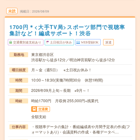
未読
掲載日
2026/08/09
1700円＊<大手TV局>スポーツ部門で視聴率
集計など！編成サポート！渋谷
交通費別途支給あり
土日祝日が休み
WEB登録OK
派遣
東京都渋谷区
勤務地
渋谷駅から徒歩12分／明治神宮前駅から徒歩12分
月～金（週5日） ※土日祝お休み！
曜日頻度
10:00～18:30(実働7時間30分 休憩1時間)
時間
2026年09月上旬～長期 ※9月～！
期間
時給1700円 月収例 255,000円+残業代
時給
交通費
全額支給
・視聴率データの集計・番組編成表や月間予定表の作成(フ
仕事内容
ォーマットあり)・会議資料の作成・各種データベ…