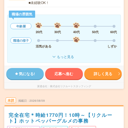
■未経験OK！
職場の雰囲気
年齢層
20代
30代
40代
50代
60代
職場の様子
活気がある
しずか
もっと見る
気になる!
応募へ進む
詳しく見る
派遣会社
株式会社リクルートスタッフィング
未読
掲載日
2026/08/09
完全在宅＊時給1770円！10時～【リクルー
ト】ホットペッパーグルメの事務