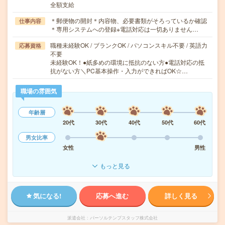
全額支給
＊郵便物の開封＊内容物、必要書類がそろっているか確認
仕事内容
＊専用システムへの登録※電話対応は一切ありません…
職種未経験OK / ブランクOK / パソコンスキル不要 / 英語力
応募資格
不要
未経験OK！●紙多めの環境に抵抗のない方●電話対応の抵
抗がない方＼PC基本操作・入力ができればOK☆…
職場の雰囲気
年齢層
20代
30代
40代
50代
60代
男女比率
女性
男性
もっと見る
気になる!
応募へ進む
詳しく見る
派遣会社
パーソルテンプスタッフ株式会社