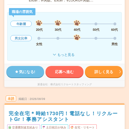
職場の雰囲気
年齢層
20代
30代
40代
50代
60代
男女比率
女性
男性
もっと見る
気になる!
応募へ進む
詳しく見る
派遣会社
株式会社リクルートスタッフィング
未読
掲載日
2026/08/09
完全在宅＊時給1730円！電話なし！リクルー
トGr！事務アシスタント
交通費別途支給あり
土日祝日が休み
在宅・リモート