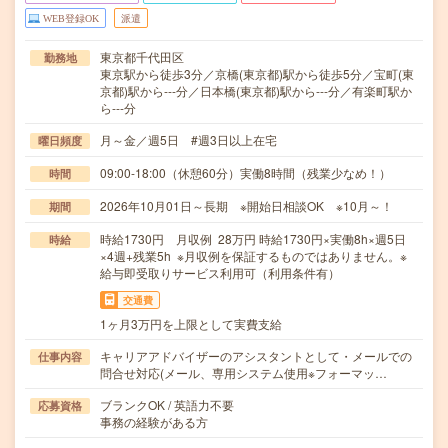
WEB登録OK
派遣
東京都千代田区
勤務地
東京駅から徒歩3分／京橋(東京都)駅から徒歩5分／宝町(東
京都)駅から---分／日本橋(東京都)駅から---分／有楽町駅か
ら---分
月～金／週5日 #週3日以上在宅
曜日頻度
09:00-18:00（休憩60分）実働8時間（残業少なめ！）
時間
2026年10月01日～長期 ※開始日相談OK ※10月～！
期間
時給1730円 月収例 28万円 時給1730円×実働8h×週5日
時給
×4週+残業5h ※月収例を保証するものではありません。※
給与即受取りサービス利用可（利用条件有）
交通費
1ヶ月3万円を上限として実費支給
キャリアアドバイザーのアシスタントとして・メールでの
仕事内容
問合せ対応(メール、専用システム使用※フォーマッ…
ブランクOK / 英語力不要
応募資格
事務の経験がある方