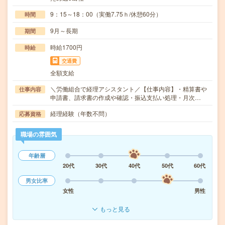
9：15～18：00（実働7.75ｈ/休憩60分）
時間
9月～長期
期間
時給1700円
時給
交通費
全額支給
＼労働組合で経理アシスタント／【仕事内容】・精算書や
仕事内容
申請書、請求書の作成や確認・振込支払い処理・月次…
経理経験（年数不問）
応募資格
職場の雰囲気
年齢層
20代
30代
40代
50代
60代
男女比率
女性
男性
もっと見る