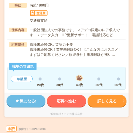
時給1800円
時給
交通費
交通費支給
一般社団法人での事務です。 ＜アデコ限定のレア求人で
仕事内容
す！＞データ入力・HP更新サポート・電話対応など…
職種未経験OK / 英語力不要
応募資格
職種未経験OK！業界未経験OK！【こんな方におススメ！
まずはご応募ください／歓迎条件】事務経験が浅い…
職場の雰囲気
年齢層
20代
30代
40代
50代
60代
気になる!
応募へ進む
詳しく見る
派遣会社
アデコ株式会社
未読
掲載日
2026/08/09