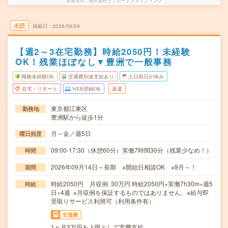
派遣会社
株式会社リクルートスタッフィング
未読
掲載日
2026/08/09
【週2～3在宅勤務】時給2050円！未経験
OK！残業ほぼなし▼豊洲で一般事務
職種未経験OK
交通費別途支給あり
土日祝日が休み
在宅・リモート
WEB登録OK
派遣
東京都江東区
勤務地
豊洲駅から徒歩1分
月～金／週5日
曜日頻度
09:00-17:30（休憩60分）実働7時間30分（残業少なめ！）
時間
2026年09月14日～長期 ※開始日相談OK ※9月～！
期間
時給2050円 月収例 30万円 時給2050円×実働7h30m×週5
時給
日×4週 ※月収例を保証するものではありません。※給与即
受取りサービス利用可（利用条件有）
交通費
1ヶ月3万円を上限として実費支給