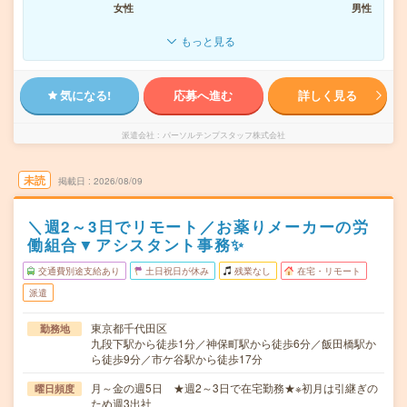
女性
男性
もっと見る
気になる!
応募へ進む
詳しく見る
派遣会社
パーソルテンプスタッフ株式会社
未読
掲載日
2026/08/09
＼週2～3日でリモート／お薬りメーカーの労
働組合▼アシスタント事務✨
交通費別途支給あり
土日祝日が休み
残業なし
在宅・リモート
派遣
東京都千代田区
勤務地
九段下駅から徒歩1分／神保町駅から徒歩6分／飯田橋駅か
ら徒歩9分／市ケ谷駅から徒歩17分
月～金の週5日 ★週2～3日で在宅勤務★※初月は引継ぎの
曜日頻度
ため週3出社