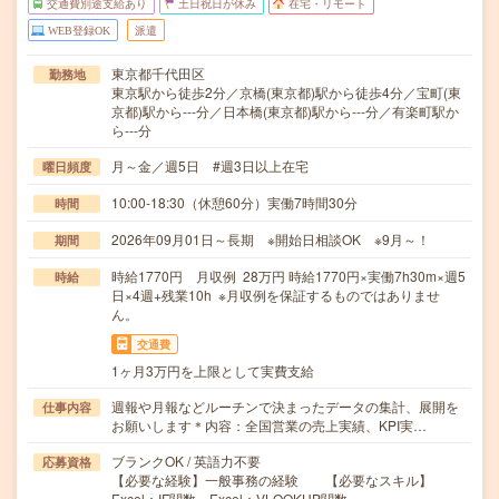
交通費別途支給あり
土日祝日が休み
在宅・リモート
WEB登録OK
派遣
東京都千代田区
勤務地
東京駅から徒歩2分／京橋(東京都)駅から徒歩4分／宝町(東
京都)駅から---分／日本橋(東京都)駅から---分／有楽町駅か
ら---分
月～金／週5日 #週3日以上在宅
曜日頻度
10:00-18:30（休憩60分）実働7時間30分
時間
2026年09月01日～長期 ※開始日相談OK ※9月～！
期間
時給1770円 月収例 28万円 時給1770円×実働7h30m×週5
時給
日×4週+残業10h ※月収例を保証するものではありませ
ん。
交通費
1ヶ月3万円を上限として実費支給
週報や月報などルーチンで決まったデータの集計、展開を
仕事内容
お願いします＊内容：全国営業の売上実績、KPI実…
ブランクOK / 英語力不要
応募資格
【必要な経験】一般事務の経験 【必要なスキル】
Excel：IF関数、Excel：VLOOKUP関数…