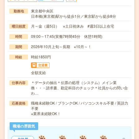
東京都中央区
勤務地
日本橋(東京都)駅から徒歩1分／東京駅から徒歩8分
月～金（週5日） ※土日祝休み #週3日以上在宅
曜日頻度
09:00～17:45(実働7時間45分 休憩1時間)
時間
2026年10月上旬～長期 ※10月～！
期間
時給1850円
時給
交通費
全額支給
＊データの抽出＊伝票の処理（システム）メイン業
仕事内容
務・・・請求書、勘定科目のチェック＊社員からの問い合
わ…
職種未経験OK / ブランクOK / パソコンスキル不要 / 英語力
応募資格
不要
※業界未経験OK！
職場の雰囲気