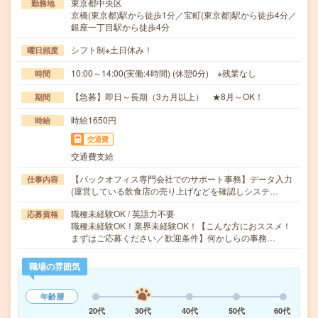
東京都中央区
勤務地
京橋(東京都)駅から徒歩1分／宝町(東京都)駅から徒歩4分／
銀座一丁目駅から徒歩4分
シフト制※土日休み！
曜日頻度
10:00～14:00(実働:4時間) (休憩0分) ※残業なし
時間
【急募】即日～長期（3カ月以上） ★8月～OK！
期間
時給1650円
時給
交通費
交通費支給
【バックオフィス専門会社でのサポート事務】データ入力
仕事内容
(運営している飲食店の売り上げなどを確認しシステ…
職種未経験OK / 英語力不要
応募資格
職種未経験OK！業界未経験OK！【こんな方におススメ！
まずはご応募ください／歓迎条件】何かしらの事務…
職場の雰囲気
年齢層
20代
30代
40代
50代
60代