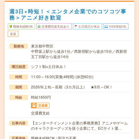
週3日×時短！＜エンタメ企業でのコツコツ事
務＞アニメ好き歓迎
職種未経験OK
交通費別途支給あり
土日祝日が休み
WEB登録OK
派遣
東京都中野区
勤務地
中野坂上駅から徒歩1分／西新宿駅から徒歩15分／西新宿
五丁目駅から徒歩14分
シフト制※土日休み！
曜日頻度
11:00～16:00(実働:4時間) (休憩60分)
時間
2026/9/上旬～長期（3カ月以上） ★9月～OK！
期間
時給1650円
時給
交通費
交通費支給
【エンターテインメント企業の事務業務】アニメやゲーム
仕事内容
のキャラクターグッズを扱う企業にて、ECサイト運…
職種未経験OK / 英語力不要
応募資格