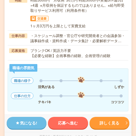
時給
×4週 ※月収例を保証するものではありません。※給与即受
取りサービス利用可（利用条件有）
交通費
1ヶ月3万円を上限として実費支給
・スケジュール調整・官公庁や研究開発者との会議参加・
仕事内容
議事録作成・資料作成・データ集計・必要解析データ…
ブランクOK / 英語力不要
応募資格
【必要な経験】企画事務の経験、企画管理の経験
職場の雰囲気
職場の様子
活気がある
しずか
仕事の仕方
テキパキ
コツコツ
気になる!
応募へ進む
詳しく見る