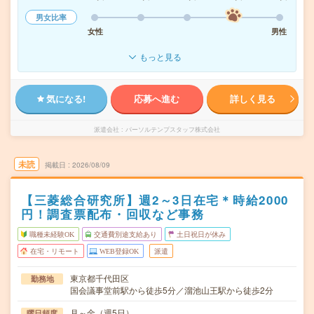
男女比率
女性
男性
もっと見る
気になる!
応募へ進む
詳しく見る
派遣会社
パーソルテンプスタッフ株式会社
未読
掲載日
2026/08/09
【三菱総合研究所】週2～3日在宅＊時給2000
円！調査票配布・回収など事務
職種未経験OK
交通費別途支給あり
土日祝日が休み
在宅・リモート
WEB登録OK
派遣
東京都千代田区
勤務地
国会議事堂前駅から徒歩5分／溜池山王駅から徒歩2分
月～金（週5日）
曜日頻度