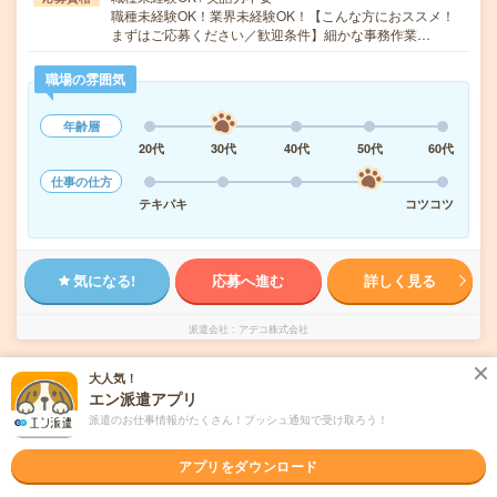
職種未経験OK！業界未経験OK！【こんな方におススメ！
まずはご応募ください／歓迎条件】細かな事務作業…
職場の雰囲気
年齢層
20代
30代
40代
50代
60代
仕事の仕方
テキパキ
コツコツ
気になる!
応募へ進む
詳しく見る
派遣会社
アデコ株式会社
大人気！
未読
掲載日
2026/08/09
エン派遣アプリ
派遣のお仕事情報がたくさん！プッシュ通知で受け取ろう！
《年齢不問！》配送サービス会社での伝票に
関する事務
アプリをダウンロード
職種未経験OK
WEB登録OK
派遣