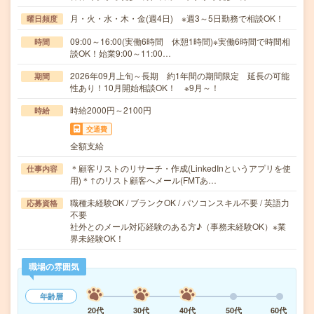
月・火・水・木・金(週4日) ※週3～5日勤務で相談OK！
曜日頻度
09:00～16:00(実働6時間 休憩1時間)※実働6時間で時間相
時間
談OK！始業9:00～11:00…
2026年09月上旬～長期 約1年間の期間限定 延長の可能
期間
性あり！10月開始相談OK！ ※9月～！
時給2000円～2100円
時給
交通費
全額支給
＊顧客リストのリサーチ・作成(LinkedInというアプリを使
仕事内容
用)＊↑のリスト顧客へメール(FMTあ…
職種未経験OK / ブランクOK / パソコンスキル不要 / 英語力
応募資格
不要
社外とのメール対応経験のある方♪（事務未経験OK）※業
界未経験OK！
職場の雰囲気
年齢層
20代
30代
40代
50代
60代