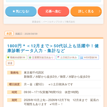
気になる!
応募へ進む
詳しく見る
派遣会社
パーソルテンプスタッフ株式会社
未読
掲載日
2026/08/09
1800円＊＜12月まで＞50代以上も活躍中！健
康診断データ入力・集計など
職種未経験OK
交通費別途支給あり
土日祝日が休み
WEB登録OK
派遣
東京都千代田区
勤務地
新御茶ノ水駅から徒歩2分／御茶ノ水駅から徒歩2分
月～金（週5日） ※☆土日祝休みです
曜日頻度
09:00～17:15(実働7時間15分 休憩1時間)
時間
2026年10月上旬～2026年12月下旬 12月末まで 延長の
期間
可能性もあります ※10月～！