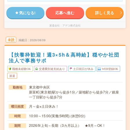
気になる!
応募へ進む
詳しく見る
派遣会社
アデコ株式会社
未読
掲載日
2026/08/09
【扶養枠歓迎！週3×5h＆高時給】穏やか社団
法人で事務サポ
職種未経験OK
交通費別途支給あり
土日祝日が休み
WEB登録OK
派遣
東京都中央区
勤務地
新富町(東京都)駅から徒歩1分／築地駅から徒歩7分／銀座
一丁目駅から徒歩7分
月～金※土日休み！
曜日頻度
10:00～15:00(実働:5時間) (休憩0分)
時間
2026/9/上旬～長期（3カ月以上） ★9月～OK！
期間