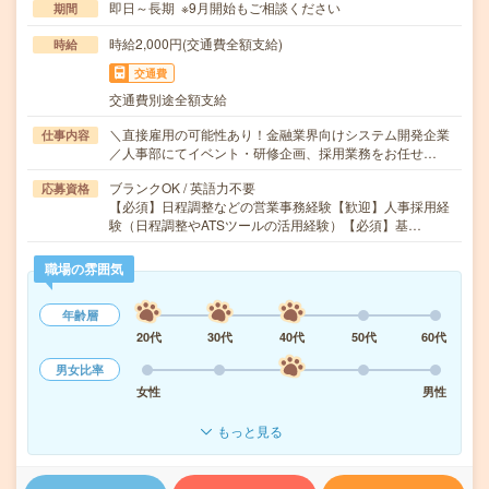
即日～長期 ※9月開始もご相談ください
期間
時給2,000円(交通費全額支給)
時給
交通費
交通費別途全額支給
＼直接雇用の可能性あり！金融業界向けシステム開発企業
仕事内容
／人事部にてイベント・研修企画、採用業務をお任せ…
ブランクOK / 英語力不要
応募資格
【必須】日程調整などの営業事務経験【歓迎】人事採用経
験（日程調整やATSツールの活用経験）【必須】基…
職場の雰囲気
年齢層
20代
30代
40代
50代
60代
男女比率
女性
男性
もっと見る