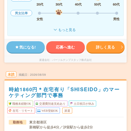
20代
30代
40代
50代
60代
男女比率
女性
男性
もっと見る
気になる!
応募へ進む
詳しく見る
派遣会社
パーソルテンプスタッフ株式会社
未読
掲載日
2026/08/09
時給1860円＊在宅有り「SHISEIDO」のマー
ケティング部門で事務
職種未経験OK
交通費別途支給あり
土日祝日が休み
在宅・リモート
WEB登録OK
派遣
東京都港区
勤務地
新橋駅から徒歩4分／汐留駅から徒歩2分