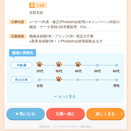
交通費
全額支給
○バナー作成・修正(Photoshop使用)○キャンペーン内容の
仕事内容
確認・データ登録○請求書処理、Exc…
職種未経験OK / ブランクOK / 英語力不要
応募資格
※業界未経験OK！☆Photoshop使用経験ある方
職場の雰囲気
年齢層
20代
30代
40代
50代
60代
男女比率
女性
男性
もっと見る
気になる!
応募へ進む
詳しく見る
派遣会社
パーソルテンプスタッフ株式会社