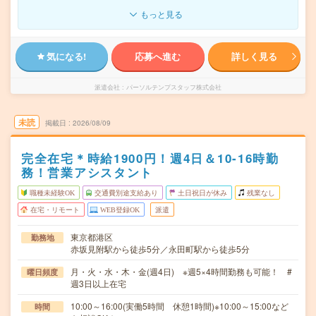
もっと見る
気になる!
応募へ進む
詳しく見る
派遣会社
パーソルテンプスタッフ株式会社
未読
掲載日
2026/08/09
完全在宅＊時給1900円！週4日＆10-16時勤
務！営業アシスタント
職種未経験OK
交通費別途支給あり
土日祝日が休み
残業なし
在宅・リモート
WEB登録OK
派遣
東京都港区
勤務地
赤坂見附駅から徒歩5分／永田町駅から徒歩5分
月・火・水・木・金(週4日) ※週5×4時間勤務も可能！ #
曜日頻度
週3日以上在宅
10:00～16:00(実働5時間 休憩1時間)※10:00～15:00など
時間