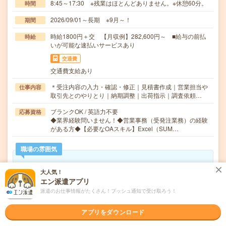
8:45～17:30 ※残業はほとんどありません。※休憩60分。
時間
2026/09/01～長期 ※9月～！
期間
時給1800円＋交 【月収例】282,600円～ ■給与の前払
時給
いが可能な速払いサービスあり
交通費
交通費支給あり
＊受注内容の入力・確認・修正｜見積書作成｜営業担当や
仕事内容
取引先とのやりとり｜納期調整｜出荷指示｜調査依頼…
ブランクOK / 英語力不要
応募資格
◆業界経験問いません！◆営業事務（受発注業務）の経験
がある方◆【必要なOAスキル】Excel（SUM…
職場の雰囲気
年齢層
大人気！
エン派遣アプリ
20代
30代
40代
50代
60代
派遣のお仕事情報がたくさん！プッシュ通知で受け取ろう！
男女比率
女性
男性
アプリをダウンロード
もっと見る