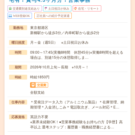
交通費別途支給あり
土日祝日が休み
在宅・リモート
WEB登録OK
正社員への紹介予定派遣
東京都港区
勤務地
新橋駅から徒歩3分／内幸町駅から徒歩2分
月～金（週5日） ※土日祝日お休み
曜日頻度
09:00～17:45(実働8時間 休憩45分)※実働8時間を超える
時間
場合は、別途15分の休憩取得しま…
2026年10月上旬～長期 ※10月～！
期間
時給1850円
時給
交通費
全額支給
＊受発注データ入力（アルミニウム製品）＊在庫管理、納
仕事内容
期管理＊入金消しこみ＊電話取次ぎ、メール対応＊E…
英語力不要
応募資格
※業界未経験OK！●営業事務経験をお持ちの方【学歴】高
卒以上 選考ステップ：履歴書・職務経歴書による…