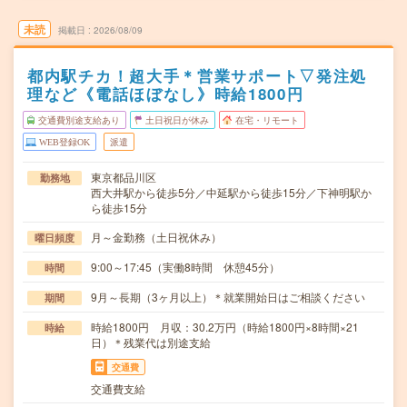
未読
掲載日
2026/08/09
都内駅チカ！超大手＊営業サポート▽発注処
理など《電話ほぼなし》時給1800円
交通費別途支給あり
土日祝日が休み
在宅・リモート
WEB登録OK
派遣
東京都品川区
勤務地
西大井駅から徒歩5分／中延駅から徒歩15分／下神明駅か
ら徒歩15分
月～金勤務（土日祝休み）
曜日頻度
9:00～17:45（実働8時間 休憩45分）
時間
9月～長期（3ヶ月以上）＊就業開始日はご相談ください
期間
時給1800円 月収：30.2万円（時給1800円×8時間×21
時給
日）＊残業代は別途支給
交通費
交通費支給