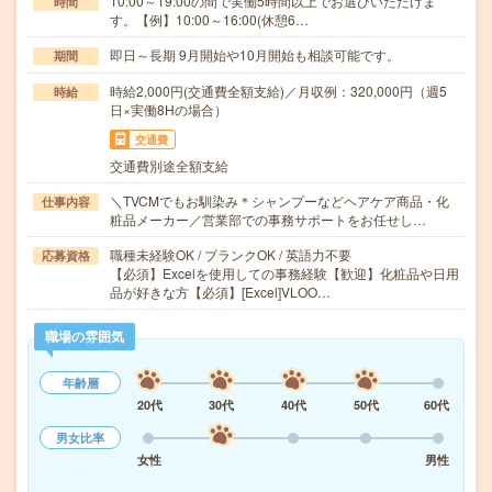
10:00～19:00の間で実働5時間以上でお選びいただけま
時間
す。【例】10:00～16:00(休憩6…
即日～長期 9月開始や10月開始も相談可能です。
期間
時給2,000円(交通費全額支給)／月収例：320,000円（週5
時給
日×実働8Hの場合）
交通費
交通費別途全額支給
＼TVCMでもお馴染み＊シャンプーなどヘアケア商品・化
仕事内容
粧品メーカー／営業部での事務サポートをお任せし…
職種未経験OK / ブランクOK / 英語力不要
応募資格
【必須】Excelを使用しての事務経験【歓迎】化粧品や日用
品が好きな方【必須】[Excel]VLOO…
職場の雰囲気
年齢層
20代
30代
40代
50代
60代
男女比率
女性
男性