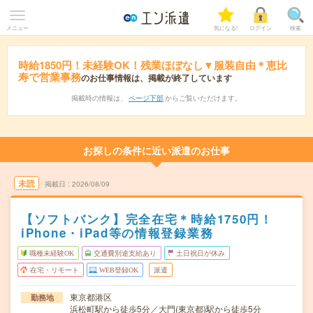
メニュー
気になる!
ログイン
検索
時給1850円！未経験OK！残業ほぼなし▼服装自由＊恵比
寿で営業事務
のお仕事情報は、掲載が終了しています
掲載時の情報は、
ページ下部
からご覧いただけます。
お探しの条件に近い派遣のお仕事
未読
掲載日
2026/08/09
【ソフトバンク】完全在宅＊時給1750円！
iPhone・iPad等の情報登録業務
職種未経験OK
交通費別途支給あり
土日祝日が休み
在宅・リモート
WEB登録OK
派遣
東京都港区
勤務地
浜松町駅から徒歩5分／大門(東京都)駅から徒歩5分