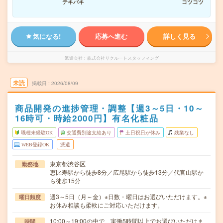
テキパキ
コツコツ
気になる!
応募へ進む
詳しく見る
派遣会社
株式会社リクルートスタッフィング
未読
掲載日
2026/08/09
商品開発の進捗管理・調整【週3～5日・10～
16時可・時給2000円】有名化粧品
職種未経験OK
交通費別途支給あり
土日祝日が休み
残業なし
WEB登録OK
派遣
東京都渋谷区
勤務地
恵比寿駅から徒歩8分／広尾駅から徒歩13分／代官山駅か
ら徒歩15分
週3～5日（月～金）※日数・曜日はお選びいただけます。※
曜日頻度
お休み相談も柔軟にご対応いただけます。
10:00～19:00の中で、実働5時間以上でお選びいただけま
時間