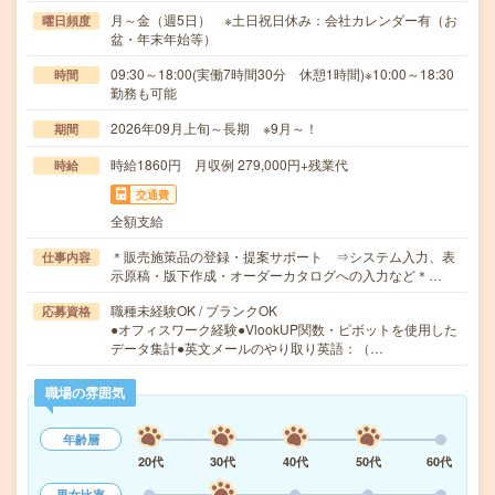
月～金（週5日） ※土日祝日休み：会社カレンダー有（お
曜日頻度
盆・年末年始等）
09:30～18:00(実働7時間30分 休憩1時間)※10:00～18:30
時間
勤務も可能
2026年09月上旬～長期 ※9月～！
期間
時給1860円 月収例 279,000円+残業代
時給
交通費
全額支給
＊販売施策品の登録・提案サポート ⇒システム入力、表
仕事内容
示原稿・版下作成・オーダーカタログへの入力など＊…
職種未経験OK / ブランクOK
応募資格
●オフィスワーク経験●VlookUP関数・ピボットを使用した
データ集計●英文メールのやり取り英語：（…
職場の雰囲気
年齢層
20代
30代
40代
50代
60代
男女比率