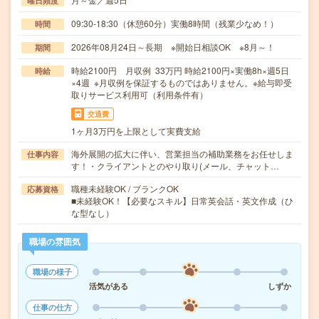
曜日頻度
09:30-18:30（休憩60分）実働8時間（残業少なめ！）
時間
2026年08月24日～長期 ※開始日相談OK ※8月～！
期間
時給2100円 月収例 33万円 時給2100円×実働8h×週5日
時給
×4週 ※月収例を保証するものではありません。※給与即受
取りサービス利用可（利用条件有）
交通費
1ヶ月3万円を上限として実費支給
海外展開の拡大に伴い、営業担当の補助業務をお任せしま
仕事内容
す！・クライアントとのやり取り(メール、チャット…
職種未経験OK / ブランクOK
応募資格
■未経験OK！【必要なスキル】日常英会話・英文作成（ひ
な型なし）
職場の雰囲気
職場の様子
活気がある
しずか
仕事の仕方