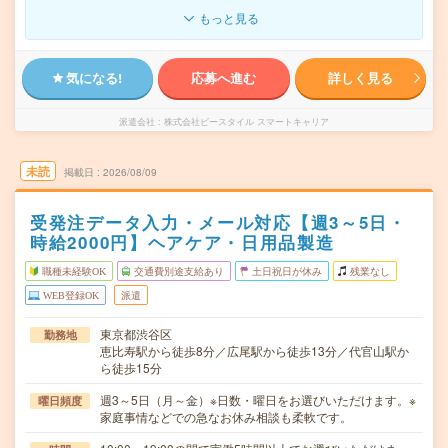
もっと見る
気になる!
応募へ進む
詳しく見る
派遣会社
株式会社ビースタイル スマートキャリア
未読
掲載日
2026/08/09
受発注データ入力・メール対応【週3～5日・
時給2000円】ヘアケア・日用品製造
職種未経験OK
交通費別途支給あり
土日祝日が休み
残業なし
WEB登録OK
派遣
東京都渋谷区
勤務地
恵比寿駅から徒歩8分／広尾駅から徒歩13分／代官山駅か
ら徒歩15分
週3～5日（月～金）※日数・曜日をお選びいただけます。※
曜日頻度
家庭事情などでの急なお休み相談も柔軟です。