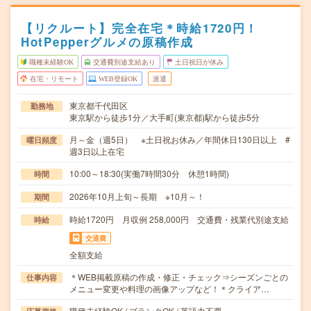
【リクルート】完全在宅＊時給1720円！
HotPepperグルメの原稿作成
職種未経験OK
交通費別途支給あり
土日祝日が休み
在宅・リモート
WEB登録OK
派遣
東京都千代田区
勤務地
東京駅から徒歩1分／大手町(東京都)駅から徒歩5分
月～金（週5日） ※土日祝お休み／年間休日130日以上 #
曜日頻度
週3日以上在宅
10:00～18:30(実働7時間30分 休憩1時間)
時間
2026年10月上旬～長期 ※10月～！
期間
時給1720円 月収例 258,000円 交通費・残業代別途支給
時給
交通費
全額支給
＊WEB掲載原稿の作成・修正・チェック⇒シーズンごとの
仕事内容
メニュー変更や料理の画像アップなど！＊クライア…
職種未経験OK / ブランクOK / 英語力不要