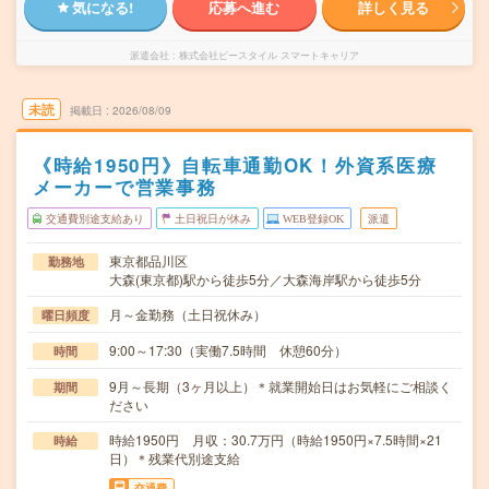
気になる!
応募へ進む
詳しく見る
派遣会社
株式会社ビースタイル スマートキャリア
未読
掲載日
2026/08/09
《時給1950円》自転車通勤OK！外資系医療
メーカーで営業事務
交通費別途支給あり
土日祝日が休み
WEB登録OK
派遣
東京都品川区
勤務地
大森(東京都)駅から徒歩5分／大森海岸駅から徒歩5分
月～金勤務（土日祝休み）
曜日頻度
9:00～17:30（実働7.5時間 休憩60分）
時間
9月～長期（3ヶ月以上）＊就業開始日はお気軽にご相談く
期間
ださい
時給1950円 月収：30.7万円（時給1950円×7.5時間×21
時給
日）＊残業代別途支給
交通費