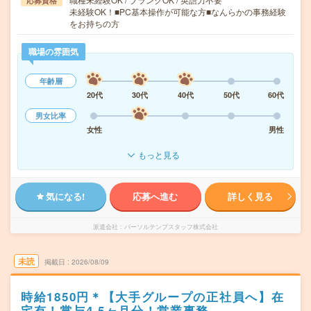
応募資格
未経験OK！■PC基本操作が可能な方■なんらかの事務経験
をお持ちの方
職場の雰囲気
年齢層
20代
30代
40代
50代
60代
男女比率
女性
男性
もっと見る
気になる!
応募へ進む
詳しく見る
派遣会社
パーソルテンプスタッフ株式会社
未読
掲載日
2026/08/09
時給1850円＊【大手グループの正社員へ】在
宅有！賞与4.5ヶ月分！営業事務