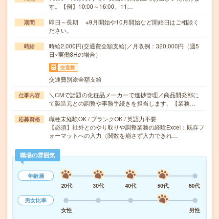
す。【例】10:00～16:00、11…
即日～長期 ※9月開始や10月開始など開始日はご相談く
期間
ださい。
時給2,000円(交通費全額支給)／月収例：320,000円（週5
時給
日×実働8Hの場合）
交通費
交通費別途全額支給
＼CMで話題の化粧品メーカーで進捗管理／商品開発部に
仕事内容
て製造元との調整や事務手続きを担当します。【業務…
職種未経験OK / ブランクOK / 英語力不要
応募資格
【必須】社外とのやり取りや調整業務の経験Excel：既存フ
ォーマットへの入力（関数を崩さず入力できれ…
職場の雰囲気
年齢層
20代
30代
40代
50代
60代
男女比率
女性
男性