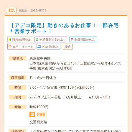
未読
掲載日
2026/08/09
【アデコ限定】動きのあるお仕事！一部在宅
＊営業サポート！
職種未経験OK
交通費別途支給あり
土日祝日が休み
在宅・リモート
WEB登録OK
派遣
東京都中央区
勤務地
日本橋(東京都)駅から徒歩1分／三越前駅から徒歩4分／大
手町(東京都)駅から徒歩6分
月～金※土日休み！
曜日頻度
9:00～17:15(実働:7時間15分) (休憩60分)
時間
2026/10/上旬～長期（3カ月以上） ★10月～OK！
期間
時給1900円
時給
交通費
交通費支給
【企業研修などを提供している企業での営業事務】社内シ
仕事内容