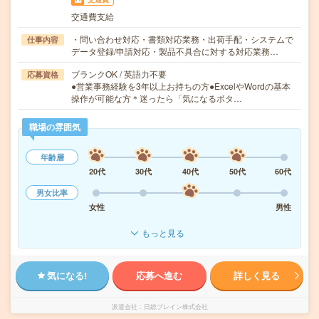
交通費支給
・問い合わせ対応・書類対応業務・出荷手配・システムで
仕事内容
データ登録/申請対応・製品不具合に対する対応業務…
ブランクOK / 英語力不要
応募資格
●営業事務経験を3年以上お持ちの方●ExcelやWordの基本
操作が可能な方＊迷ったら「気になるボタ…
職場の雰囲気
年齢層
20代
30代
40代
50代
60代
男女比率
女性
男性
もっと見る
気になる!
応募へ進む
詳しく見る
派遣会社
日総ブレイン株式会社