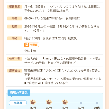
月～金（週5日） ※メリハリつけてはたらける♪土日祝は
曜日頻度
完全にお休み！ #週3日以上在宅
09:00～17:45(実働7時間45分 休憩1時間)
時間
2026年09月上旬～長期 9月1名/10月1名の募集となりま
期間
す。 ※9月～！
時給1750円 月収例 271,250円+残業代
時給
交通費
全額支給
～法人向け iPhone・iPadなどの情報登録業務！～＊契約
仕事内容
サービスの登録（料金プラン/期間/オプ…
職種未経験OK / ブランクOK / パソコンスキル不要 / 英語力
応募資格
不要
＜業界未経験OK＞★モバイル関連の業務のご経験がある方
■ご自宅にWi-Fi環境整っている方
職場の雰囲気
年齢層
20代
30代
40代
50代
60代