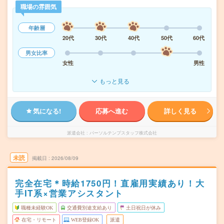
職場の雰囲気
年齢層
20代
30代
40代
50代
60代
男女比率
女性
男性
もっと見る
気になる!
応募へ進む
詳しく見る
派遣会社
パーソルテンプスタッフ株式会社
未読
掲載日
2026/08/09
完全在宅＊時給1750円！直雇用実績あり！大
手IT系×営業アシスタント
職種未経験OK
交通費別途支給あり
土日祝日が休み
在宅・リモート
WEB登録OK
派遣