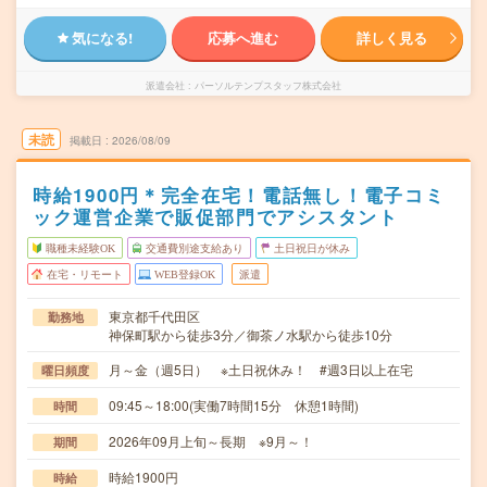
気になる!
応募へ進む
詳しく見る
派遣会社
パーソルテンプスタッフ株式会社
未読
掲載日
2026/08/09
時給1900円＊完全在宅！電話無し！電子コミ
ック運営企業で販促部門でアシスタント
職種未経験OK
交通費別途支給あり
土日祝日が休み
在宅・リモート
WEB登録OK
派遣
東京都千代田区
勤務地
神保町駅から徒歩3分／御茶ノ水駅から徒歩10分
月～金（週5日） ※土日祝休み！ #週3日以上在宅
曜日頻度
09:45～18:00(実働7時間15分 休憩1時間)
時間
2026年09月上旬～長期 ※9月～！
期間
時給1900円
時給