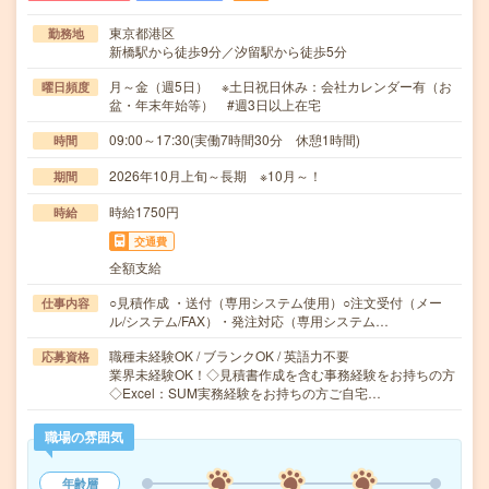
東京都港区
勤務地
新橋駅から徒歩9分／汐留駅から徒歩5分
月～金（週5日） ※土日祝日休み：会社カレンダー有（お
曜日頻度
盆・年末年始等） #週3日以上在宅
09:00～17:30(実働7時間30分 休憩1時間)
時間
2026年10月上旬～長期 ※10月～！
期間
時給1750円
時給
交通費
全額支給
○見積作成 ・送付（専用システム使用）○注文受付（メー
仕事内容
ル/システム/FAX）・発注対応（専用システム…
職種未経験OK / ブランクOK / 英語力不要
応募資格
業界未経験OK！◇見積書作成を含む事務経験をお持ちの方
◇Excel：SUM実務経験をお持ちの方ご自宅…
職場の雰囲気
年齢層