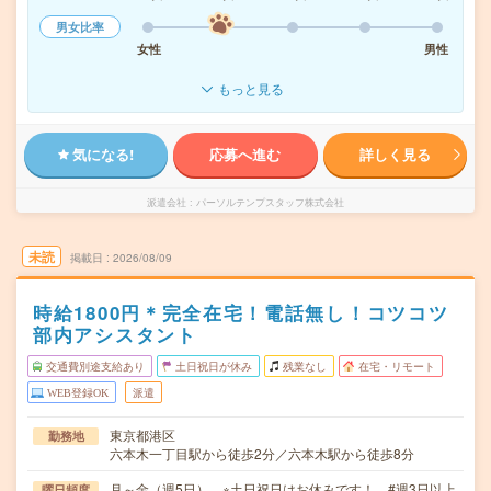
男女比率
女性
男性
もっと見る
気になる!
応募へ進む
詳しく見る
派遣会社
パーソルテンプスタッフ株式会社
未読
掲載日
2026/08/09
時給1800円＊完全在宅！電話無し！コツコツ
部内アシスタント
交通費別途支給あり
土日祝日が休み
残業なし
在宅・リモート
WEB登録OK
派遣
東京都港区
勤務地
六本木一丁目駅から徒歩2分／六本木駅から徒歩8分
月～金（週5日） ※土日祝日はお休みです！ #週3日以上
曜日頻度