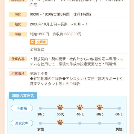
在宅
09:00～18:00(実働8時間 休憩1時間)
時間
2026年10月上旬～長期 ※10月～！
期間
時給1800円 月収例 288,000円
時給
交通費
全額支給
＊新規契約・契約更新・社内外からの依頼対応→専用シス
仕事内容
テムを使用して、環境の作成や設定変更など＊環境情…
英語力不要
応募資格
◆在宅勤務のご経験◆アシスタント業務（部内サポートや
営業アシスタント等）のご経験
職場の雰囲気
年齢層
20代
30代
40代
50代
60代
男女比率
女性
男性