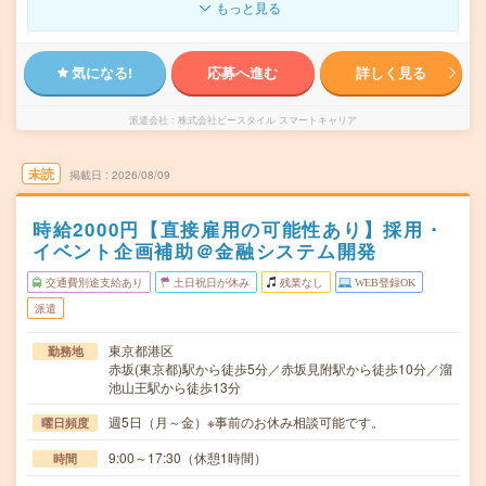
もっと見る
気になる!
応募へ進む
詳しく見る
派遣会社
株式会社ビースタイル スマートキャリア
未読
掲載日
2026/08/09
時給2000円【直接雇用の可能性あり】採用・
イベント企画補助＠金融システム開発
交通費別途支給あり
土日祝日が休み
残業なし
WEB登録OK
派遣
東京都港区
勤務地
赤坂(東京都)駅から徒歩5分／赤坂見附駅から徒歩10分／溜
池山王駅から徒歩13分
週5日（月～金）※事前のお休み相談可能です。
曜日頻度
9:00～17:30（休憩1時間）
時間