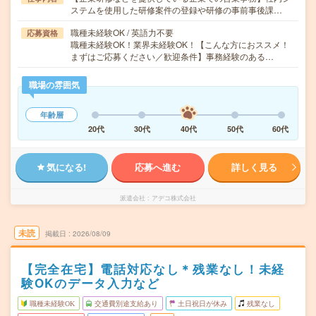
ステムを使用した研修案件の登録や研修の事前事後課…
職種未経験OK / 英語力不要
応募資格
職種未経験OK！業界未経験OK！【こんな方におススメ！
まずはご応募ください／歓迎条件】事務経験のある…
職場の雰囲気
年齢層
20代
30代
40代
50代
60代
気になる!
応募へ進む
詳しく見る
派遣会社
アデコ株式会社
未読
掲載日
2026/08/09
【完全在宅】電話対応なし＊残業なし！未経
験OKのデータ入力など
職種未経験OK
交通費別途支給あり
土日祝日が休み
残業なし