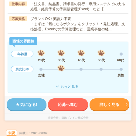
・注文書、納品書、請求書の発行・専用システムでの支払
仕事内容
処理・経費予算の予実績管理(Excel) など【…
ブランクOK / 英語力不要
応募資格
・まずは「気になるボタン」をクリック！＊発注処理、支
払処理、Excelでの予算管理など、営業事務の経…
職場の雰囲気
年齢層
20代
30代
40代
50代
60代
男女比率
女性
男性
もっと見る
気になる!
応募へ進む
詳しく見る
派遣会社
日総ブレイン株式会社
未読
掲載日
2026/08/09