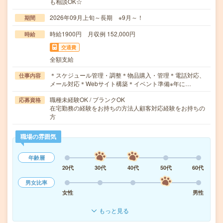
も相談OK☆
2026年09月上旬～長期 ※9月～！
期間
時給1900円 月収例 152,000円
時給
交通費
全額支給
＊スケジュール管理・調整＊物品購入・管理＊電話対応、
仕事内容
メール対応＊Webサイト構築＊イベント準備※年に…
職種未経験OK / ブランクOK
応募資格
在宅勤務の経験をお持ちの方法人顧客対応経験をお持ちの
方
職場の雰囲気
年齢層
20代
30代
40代
50代
60代
男女比率
女性
男性
もっと見る