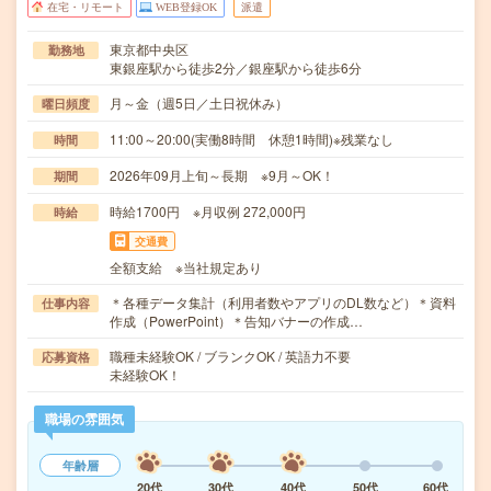
在宅・リモート
WEB登録OK
派遣
東京都中央区
勤務地
東銀座駅から徒歩2分／銀座駅から徒歩6分
月～金（週5日／土日祝休み）
曜日頻度
11:00～20:00(実働8時間 休憩1時間)※残業なし
時間
2026年09月上旬～長期 ※9月～OK！
期間
時給1700円 ※月収例 272,000円
時給
交通費
全額支給 ※当社規定あり
＊各種データ集計（利用者数やアプリのDL数など）＊資料
仕事内容
作成（PowerPoint）＊告知バナーの作成…
職種未経験OK / ブランクOK / 英語力不要
応募資格
未経験OK！
職場の雰囲気
年齢層
20代
30代
40代
50代
60代