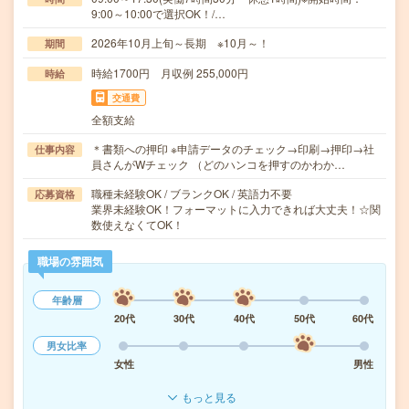
9:00～10:00で選択OK！/…
2026年10月上旬～長期 ※10月～！
期間
時給1700円 月収例 255,000円
時給
交通費
全額支給
＊書類への押印 ※申請データのチェック→印刷→押印→社
仕事内容
員さんがWチェック （どのハンコを押すのかわか…
職種未経験OK / ブランクOK / 英語力不要
応募資格
業界未経験OK！フォーマットに入力できれば大丈夫！☆関
数使えなくてOK！
職場の雰囲気
年齢層
20代
30代
40代
50代
60代
男女比率
女性
男性
もっと見る