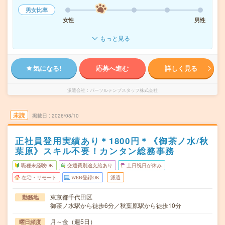
男女比率
女性
男性
もっと見る
気になる!
応募へ進む
詳しく見る
派遣会社
パーソルテンプスタッフ株式会社
未読
掲載日
2026/08/10
正社員登用実績あり＊1800円＊《御茶ノ水/秋
葉原》スキル不要！カンタン総務事務
職種未経験OK
交通費別途支給あり
土日祝日が休み
在宅・リモート
WEB登録OK
派遣
東京都千代田区
勤務地
御茶ノ水駅から徒歩6分／秋葉原駅から徒歩10分
月～金（週5日）
曜日頻度