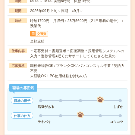
09:00～18:00(実働8時間 休憩1時間)
時間
2026年09月上旬～長期 ※9月～！
期間
時給1700円 月収例：28万5600円（21日勤務の場合）＋
時給
残業代
交通費
全額支給
＊応募受付＊書類選考＊面接調整＊採用管理システムへの
仕事内容
入力＊進捗管理※近くにサポートしてくださる社員の…
職種未経験OK / ブランクOK / パソコンスキル不要 / 英語力
応募資格
不要
未経験OK！PC使用経験お持ちの方
職場の雰囲気
職場の様子
活気がある
しずか
仕事の仕方
テキパキ
コツコツ