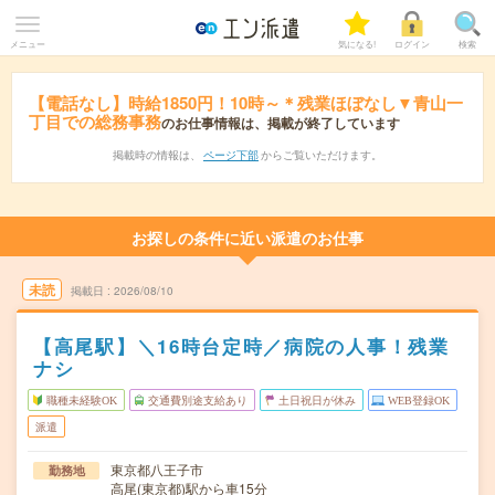
メニュー
気になる!
ログイン
検索
【電話なし】時給1850円！10時～＊残業ほぼなし▼青山一
丁目での総務事務
のお仕事情報は、掲載が終了しています
掲載時の情報は、
ページ下部
からご覧いただけます。
お探しの条件に近い派遣のお仕事
未読
掲載日
2026/08/10
【高尾駅】＼16時台定時／病院の人事！残業
ナシ
職種未経験OK
交通費別途支給あり
土日祝日が休み
WEB登録OK
派遣
東京都八王子市
勤務地
高尾(東京都)駅から車15分