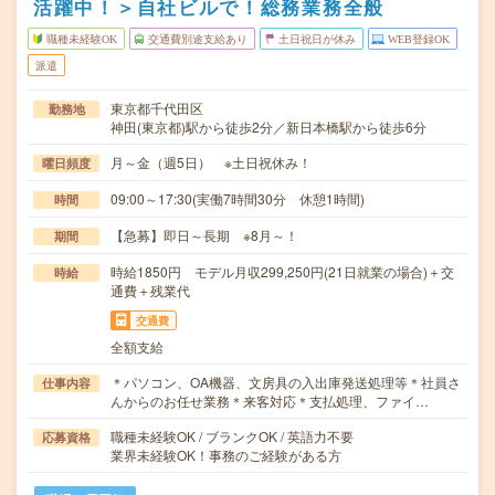
活躍中！＞自社ビルで！総務業務全般
職種未経験OK
交通費別途支給あり
土日祝日が休み
WEB登録OK
派遣
東京都千代田区
勤務地
神田(東京都)駅から徒歩2分／新日本橋駅から徒歩6分
月～金（週5日） ※土日祝休み！
曜日頻度
09:00～17:30(実働7時間30分 休憩1時間)
時間
【急募】即日～長期 ※8月～！
期間
時給1850円 モデル月収299,250円(21日就業の場合)＋交
時給
通費＋残業代
交通費
全額支給
＊パソコン、OA機器、文房具の入出庫発送処理等＊社員さ
仕事内容
んからのお任せ業務＊来客対応＊支払処理、ファイ…
職種未経験OK / ブランクOK / 英語力不要
応募資格
業界未経験OK！事務のご経験がある方