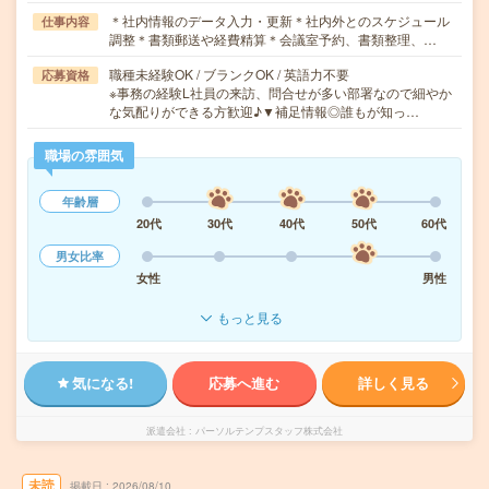
＊社内情報のデータ入力・更新＊社内外とのスケジュール
仕事内容
調整＊書類郵送や経費精算＊会議室予約、書類整理、…
職種未経験OK / ブランクOK / 英語力不要
応募資格
※事務の経験L社員の来訪、問合せが多い部署なので細やか
な気配りができる方歓迎♪▼補足情報◎誰もが知っ…
職場の雰囲気
年齢層
20代
30代
40代
50代
60代
男女比率
女性
男性
もっと見る
気になる!
応募へ進む
詳しく見る
派遣会社
パーソルテンプスタッフ株式会社
未読
掲載日
2026/08/10