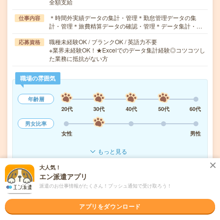
全額支給
＊時間外実績データの集計・管理＊勤怠管理データの集
仕事内容
計・管理＊旅費精算データの確認・管理＊データ集計・…
職種未経験OK / ブランクOK / 英語力不要
応募資格
※業界未経験OK！★Excelでのデータ集計経験◎コツコツし
た業務に抵抗がない方
職場の雰囲気
年齢層
20代
30代
40代
50代
60代
男女比率
女性
男性
もっと見る
大人気！
エン派遣アプリ
気になる!
応募へ進む
詳しく見る
派遣のお仕事情報がたくさん！プッシュ通知で受け取ろう！
派遣会社
パーソルテンプスタッフ株式会社
アプリをダウンロード