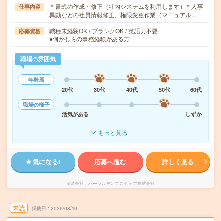
＊書式の作成・修正（社内システムを利用します）＊人事
仕事内容
異動などの社員情報修正、権限変更作業（マニュアル…
職種未経験OK / ブランクOK / 英語力不要
応募資格
●何かしらの事務経験がある方
職場の雰囲気
年齢層
20代
30代
40代
50代
60代
職場の様子
活気がある
しずか
もっと見る
気になる!
応募へ進む
詳しく見る
派遣会社
パーソルテンプスタッフ株式会社
未読
掲載日
2026/08/10