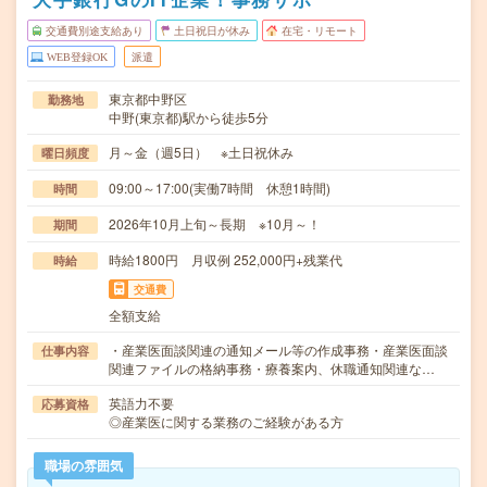
交通費別途支給あり
土日祝日が休み
在宅・リモート
WEB登録OK
派遣
東京都中野区
勤務地
中野(東京都)駅から徒歩5分
月～金（週5日） ※土日祝休み
曜日頻度
09:00～17:00(実働7時間 休憩1時間)
時間
2026年10月上旬～長期 ※10月～！
期間
時給1800円 月収例 252,000円+残業代
時給
交通費
全額支給
・産業医面談関連の通知メール等の作成事務・産業医面談
仕事内容
関連ファイルの格納事務・療養案内、休職通知関連な…
英語力不要
応募資格
◎産業医に関する業務のご経験がある方
職場の雰囲気