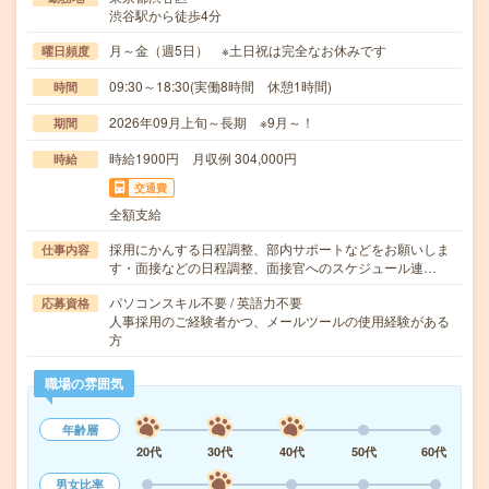
渋谷駅から徒歩4分
月～金（週5日） ※土日祝は完全なお休みです
曜日頻度
09:30～18:30(実働8時間 休憩1時間)
時間
2026年09月上旬～長期 ※9月～！
期間
時給1900円 月収例 304,000円
時給
交通費
全額支給
採用にかんする日程調整、部内サポートなどをお願いしま
仕事内容
す・面接などの日程調整、面接官へのスケジュール連…
パソコンスキル不要 / 英語力不要
応募資格
人事採用のご経験者かつ、メールツールの使用経験がある
方
職場の雰囲気
年齢層
20代
30代
40代
50代
60代
男女比率