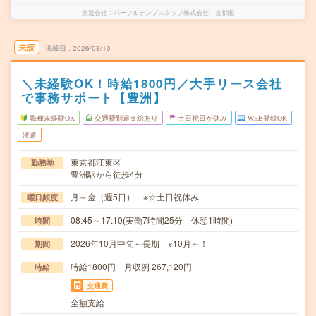
派遣会社
パーソルテンプスタッフ株式会社 首都圏
未読
掲載日
2026/08/10
＼未経験OK！時給1800円／大手リース会社
で事務サポート【豊洲】
職種未経験OK
交通費別途支給あり
土日祝日が休み
WEB登録OK
派遣
東京都江東区
勤務地
豊洲駅から徒歩4分
月～金（週5日） ※☆土日祝休み
曜日頻度
08:45～17:10(実働7時間25分 休憩1時間)
時間
2026年10月中旬～長期 ※10月～！
期間
時給1800円 月収例 267,120円
時給
交通費
全額支給