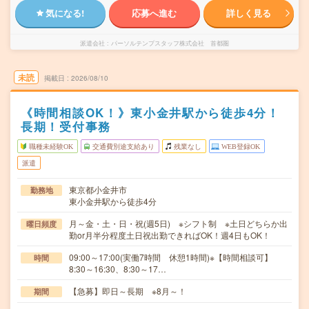
気になる!
応募へ進む
詳しく見る
派遣会社
パーソルテンプスタッフ株式会社 首都圏
未読
掲載日
2026/08/10
《時間相談OK！》東小金井駅から徒歩4分！
長期！受付事務
職種未経験OK
交通費別途支給あり
残業なし
WEB登録OK
派遣
東京都小金井市
勤務地
東小金井駅から徒歩4分
月～金・土・日・祝(週5日) ※シフト制 ※土日どちらか出
曜日頻度
勤or月半分程度土日祝出勤できればOK！週4日もOK！
09:00～17:00(実働7時間 休憩1時間)※【時間相談可】
時間
8:30～16:30、8:30～17…
【急募】即日～長期 ※8月～！
期間