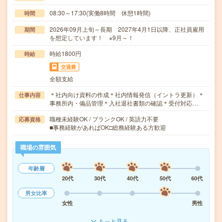
08:30～17:30(実働8時間 休憩1時間)
時間
2026年09月上旬～長期 2027年4月1日以降、正社員雇用
期間
を想定しています！ ※9月～！
時給1800円
時給
交通費
全額支給
＊社内向け資料の作成＊社内情報発信（イントラ更新）＊
仕事内容
事務所内・備品管理＊入社退社書類の確認＊受付対応…
職種未経験OK / ブランクOK / 英語力不要
応募資格
■事務経験があればOK□総務経験ある方歓迎
職場の雰囲気
年齢層
20代
30代
40代
50代
60代
男女比率
女性
男性
もっと見る