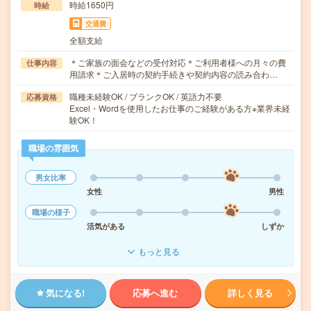
時給1650円
時給
交通費
全額支給
＊ご家族の面会などの受付対応＊ご利用者様への月々の費
仕事内容
用請求＊ご入居時の契約手続きや契約内容の読み合わ…
職種未経験OK / ブランクOK / 英語力不要
応募資格
Excel・Wordを使用したお仕事のご経験がある方※業界未経
験OK！
職場の雰囲気
男女比率
女性
男性
職場の様子
活気がある
しずか
もっと見る
気になる!
応募へ進む
詳しく見る