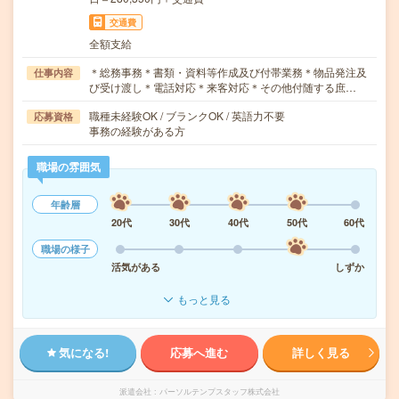
交通費
全額支給
＊総務事務＊書類・資料等作成及び付帯業務＊物品発注及
仕事内容
び受け渡し＊電話対応＊来客対応＊その他付随する庶…
職種未経験OK / ブランクOK / 英語力不要
応募資格
事務の経験がある方
職場の雰囲気
年齢層
20代
30代
40代
50代
60代
職場の様子
活気がある
しずか
もっと見る
気になる!
応募へ進む
詳しく見る
派遣会社
パーソルテンプスタッフ株式会社