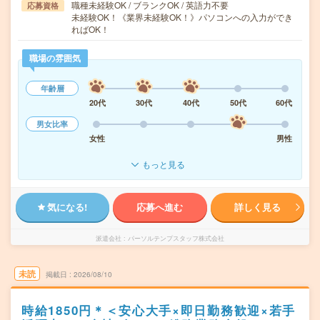
職種未経験OK / ブランクOK / 英語力不要
応募資格
未経験OK！《業界未経験OK！》パソコンへの入力ができ
ればOK！
職場の雰囲気
年齢層
20代
30代
40代
50代
60代
男女比率
女性
男性
もっと見る
気になる!
応募へ進む
詳しく見る
派遣会社
パーソルテンプスタッフ株式会社
未読
掲載日
2026/08/10
時給1850円＊＜安心大手×即日勤務歓迎×若手