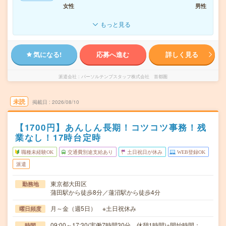
女性
男性
もっと見る
気になる!
応募へ進む
詳しく見る
派遣会社
パーソルテンプスタッフ株式会社 首都圏
未読
掲載日
2026/08/10
【1700円】あんしん長期！コツコツ事務！残
業なし！17時台定時
職種未経験OK
交通費別途支給あり
土日祝日が休み
WEB登録OK
派遣
東京都大田区
勤務地
蒲田駅から徒歩8分／蓮沼駅から徒歩4分
月～金（週5日） ※土日祝休み
曜日頻度
09:00～17:30(実働7時間30分 休憩1時間)※開始時間：
時間