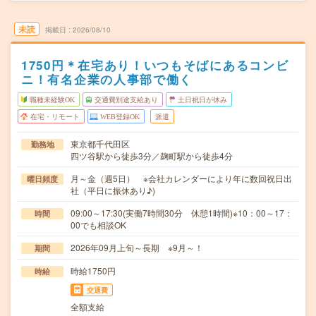
未読
掲載日
2026/08/10
1750円＊在宅あり！いつもそばにあるコンビ
ニ！有名企業の人事部で働く
職種未経験OK
交通費別途支給あり
土日祝日が休み
在宅・リモート
WEB登録OK
派遣
東京都千代田区
勤務地
四ツ谷駅から徒歩3分／麹町駅から徒歩4分
月～金（週5日） ※会社カレンダーにより年に数回祝日出
曜日頻度
社（平日に振休あり♪)
09:00～17:30(実働7時間30分 休憩1時間)※10：00～17：
時間
00でも相談OK
2026年09月上旬～長期 ※9月～！
期間
時給1750円
時給
交通費
全額支給