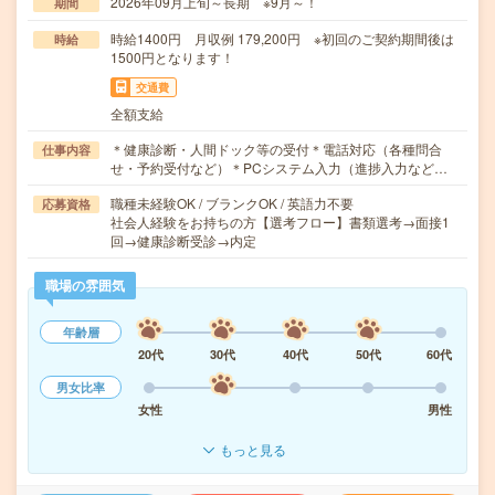
2026年09月上旬～長期 ※9月～！
期間
時給1400円 月収例 179,200円 ※初回のご契約期間後は
時給
1500円となります！
交通費
全額支給
＊健康診断・人間ドック等の受付＊電話対応（各種問合
仕事内容
せ・予約受付など）＊PCシステム入力（進捗入力など…
職種未経験OK / ブランクOK / 英語力不要
応募資格
社会人経験をお持ちの方【選考フロー】書類選考→面接1
回→健康診断受診→内定
職場の雰囲気
年齢層
20代
30代
40代
50代
60代
男女比率
女性
男性
もっと見る