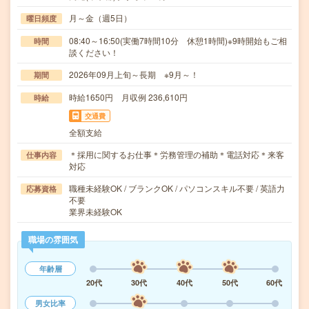
月～金（週5日）
曜日頻度
08:40～16:50(実働7時間10分 休憩1時間)※9時開始もご相
時間
談ください！
2026年09月上旬～長期 ※9月～！
期間
時給1650円 月収例 236,610円
時給
交通費
全額支給
＊採用に関するお仕事＊労務管理の補助＊電話対応＊来客
仕事内容
対応
職種未経験OK / ブランクOK / パソコンスキル不要 / 英語力
応募資格
不要
業界未経験OK
職場の雰囲気
年齢層
20代
30代
40代
50代
60代
男女比率