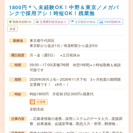
1800円＊＼未経験OK！中野＆東京／メガバ
ンクで採用アシ！時短OK！残業無
職種未経験OK
交通費別途支給あり
土日祝日が休み
WEB登録OK
派遣
東京都千代田区
勤務地
東京駅から徒歩1分／有楽町駅から徒歩5分
月～金（週5日） ※土日祝休み
曜日頻度
09:00～17:00(実働7時間 休憩1時間)※☆時短勤務も相談
時間
可能です
2026年09月上旬～2026年11月下旬 3ヶ月程度の期間限
期間
定業務です！ ※9月～！
時給1800円 月収例 252,000円+残業代
時給
交通費
全額支給
…応募者情報の連携…採用システムのデータ入力…面接調
仕事内容
整、結果連絡、会議室準備…勤怠入力・管理…郵便物…
職種未経験OK / ブランクOK / パソコンスキル不要 / 英語力