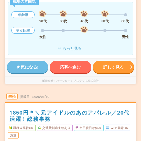
職場の雰囲気
年齢層
20代
30代
40代
50代
60代
男女比率
女性
男性
もっと見る
気になる!
応募へ進む
詳しく見る
派遣会社
パーソルテンプスタッフ株式会社
未読
掲載日
2026/08/10
1850円＊＼元アイドルのあのアパレル／20代
活躍！総務事務
職種未経験OK
交通費別途支給あり
土日祝日が休み
WEB登録OK
派遣