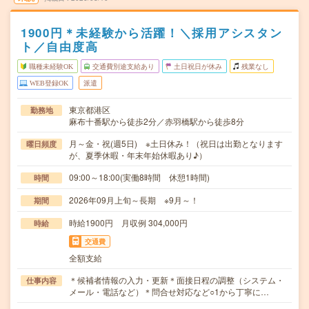
1900円＊未経験から活躍！＼採用アシスタン
ト／自由度高
職種未経験OK
交通費別途支給あり
土日祝日が休み
残業なし
WEB登録OK
派遣
東京都港区
勤務地
麻布十番駅から徒歩2分／赤羽橋駅から徒歩8分
月～金・祝(週5日) ※土日休み！（祝日は出勤となります
曜日頻度
が、夏季休暇・年末年始休暇あり♪）
09:00～18:00(実働8時間 休憩1時間)
時間
2026年09月上旬～長期 ※9月～！
期間
時給1900円 月収例 304,000円
時給
交通費
全額支給
＊候補者情報の入力・更新＊面接日程の調整（システム・
仕事内容
メール・電話など）＊問合せ対応など○1から丁寧に…