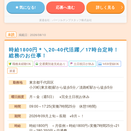
気になる!
応募へ進む
詳しく見る
派遣会社
パーソルテンプスタッフ株式会社
未読
掲載日
2026/08/10
時給1800円＊＼20-40代活躍／17時台定時！
総務のお仕事！
職種未経験OK
交通費別途支給あり
土日祝日が休み
WEB登録OK
派遣
東京都千代田区
勤務地
小川町(東京都)駅から徒歩5分／淡路町駅から徒歩5分
月～金（週5日） ※完全土日祝お休み
曜日頻度
09:00～17:25(実働7時間25分 休憩1時間)
時間
2026年09月上旬～長期 ※9月～！
期間
時給1800円 ＜月収例＞時給1800円×実働7時間25分×21
時給
日＝280,350円＋交通費