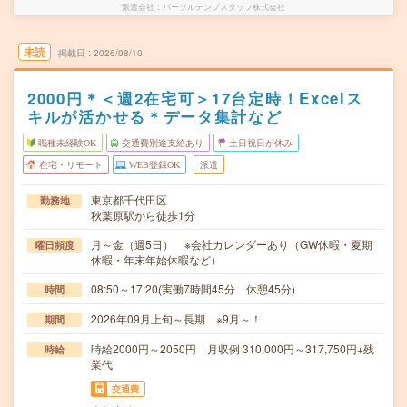
派遣会社
パーソルテンプスタッフ株式会社
未読
掲載日
2026/08/10
2000円＊＜週2在宅可＞17台定時！Excelス
キルが活かせる＊データ集計など
職種未経験OK
交通費別途支給あり
土日祝日が休み
在宅・リモート
WEB登録OK
派遣
東京都千代田区
勤務地
秋葉原駅から徒歩1分
月～金（週5日） ※会社カレンダーあり（GW休暇・夏期
曜日頻度
休暇・年末年始休暇など）
08:50～17:20(実働7時間45分 休憩45分)
時間
2026年09月上旬～長期 ※9月～！
期間
時給2000円～2050円 月収例 310,000円～317,750円+残
時給
業代
交通費