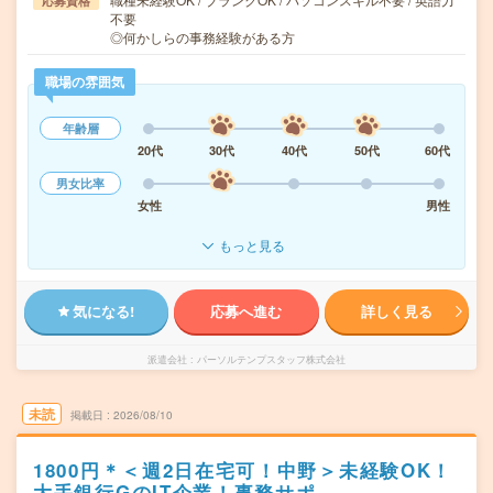
応募資格
不要
◎何かしらの事務経験がある方
職場の雰囲気
年齢層
20代
30代
40代
50代
60代
男女比率
女性
男性
もっと見る
気になる!
応募へ進む
詳しく見る
派遣会社
パーソルテンプスタッフ株式会社
未読
掲載日
2026/08/10
1800円＊＜週2日在宅可！中野＞未経験OK！
大手銀行GのIT企業！事務サポ