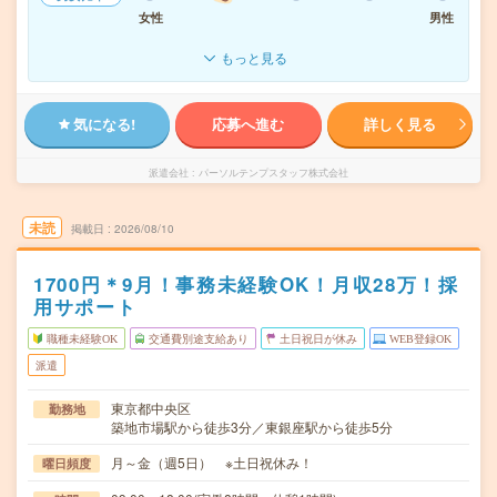
女性
男性
もっと見る
気になる!
応募へ進む
詳しく見る
派遣会社
パーソルテンプスタッフ株式会社
未読
掲載日
2026/08/10
1700円＊9月！事務未経験OK！月収28万！採
用サポート
職種未経験OK
交通費別途支給あり
土日祝日が休み
WEB登録OK
派遣
東京都中央区
勤務地
築地市場駅から徒歩3分／東銀座駅から徒歩5分
月～金（週5日） ※土日祝休み！
曜日頻度