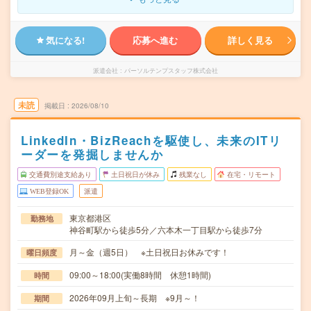
気になる!
応募へ進む
詳しく見る
派遣会社
パーソルテンプスタッフ株式会社
未読
掲載日
2026/08/10
LinkedIn・BizReachを駆使し、未来のITリ
ーダーを発掘しませんか
交通費別途支給あり
土日祝日が休み
残業なし
在宅・リモート
WEB登録OK
派遣
東京都港区
勤務地
神谷町駅から徒歩5分／六本木一丁目駅から徒歩7分
月～金（週5日） ※土日祝日お休みです！
曜日頻度
09:00～18:00(実働8時間 休憩1時間)
時間
2026年09月上旬～長期 ※9月～！
期間