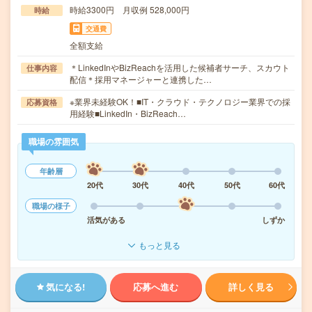
時給3300円 月収例 528,000円
時給
交通費
全額支給
＊LinkedInやBizReachを活用した候補者サーチ、スカウト
仕事内容
配信＊採用マネージャーと連携した…
※業界未経験OK！■IT・クラウド・テクノロジー業界での採
応募資格
用経験■LinkedIn・BizReach…
職場の雰囲気
年齢層
20代
30代
40代
50代
60代
職場の様子
活気がある
しずか
もっと見る
気になる!
応募へ進む
詳しく見る