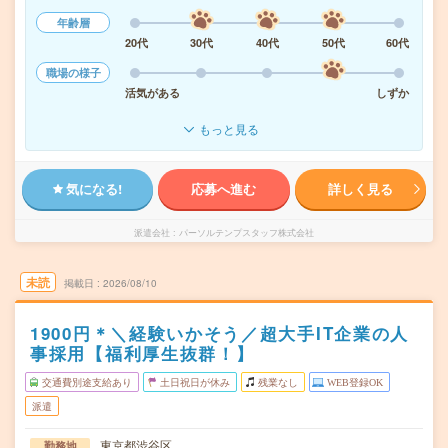
年齢層
20代
30代
40代
50代
60代
職場の様子
活気がある
しずか
もっと見る
気になる!
応募へ進む
詳しく見る
派遣会社
パーソルテンプスタッフ株式会社
未読
掲載日
2026/08/10
1900円＊＼経験いかそう／超大手IT企業の人
事採用【福利厚生抜群！】
交通費別途支給あり
土日祝日が休み
残業なし
WEB登録OK
派遣
東京都渋谷区
勤務地