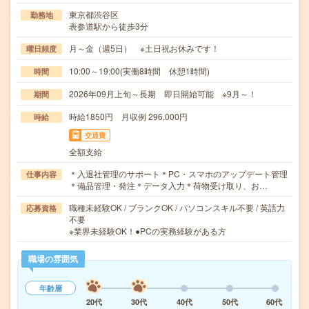
東京都渋谷区
勤務地
表参道駅から徒歩3分
月～金（週5日） ※土日祝お休みです！
曜日頻度
10:00～19:00(実働8時間 休憩1時間)
時間
2026年09月上旬～長期 即日開始可能 ※9月～！
期間
時給1850円 月収例 296,000円
時給
交通費
全額支給
＊入退社管理のサポート＊PC・スマホのアップデート管理
仕事内容
＊備品管理・発注＊データ入力＊荷物受け取り、お…
職種未経験OK / ブランクOK / パソコンスキル不要 / 英語力
応募資格
不要
※業界未経験OK！●PCの実務経験がある方
職場の雰囲気
年齢層
20代
30代
40代
50代
60代