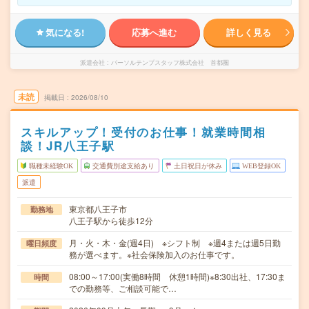
気になる!
応募へ進む
詳しく見る
派遣会社
パーソルテンプスタッフ株式会社 首都圏
未読
掲載日
2026/08/10
スキルアップ！受付のお仕事！就業時間相
談！JR八王子駅
職種未経験OK
交通費別途支給あり
土日祝日が休み
WEB登録OK
派遣
東京都八王子市
勤務地
八王子駅から徒歩12分
月・火・木・金(週4日) ※シフト制 ※週4または週5日勤
曜日頻度
務が選べます。※社会保険加入のお仕事です。
08:00～17:00(実働8時間 休憩1時間)※8:30出社、17:30ま
時間
での勤務等、ご相談可能で…